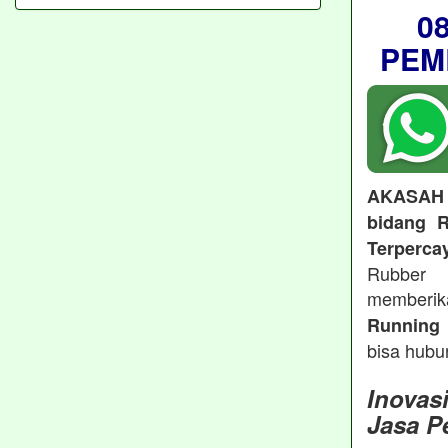
0
PEM
AKASAH
bidang R
Terperca
Rubber 
memberi
Running 
bisa hubu
Inovas
Jasa P