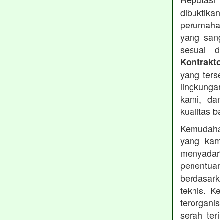
dibuktika
perumahan
yang sang
sesuai d
Kontrakt
yang ters
lingkung
kami, da
kualitas b
Kemudahan
yang kam
menyadari
penentu
berdasark
teknis. 
terorgani
serah te