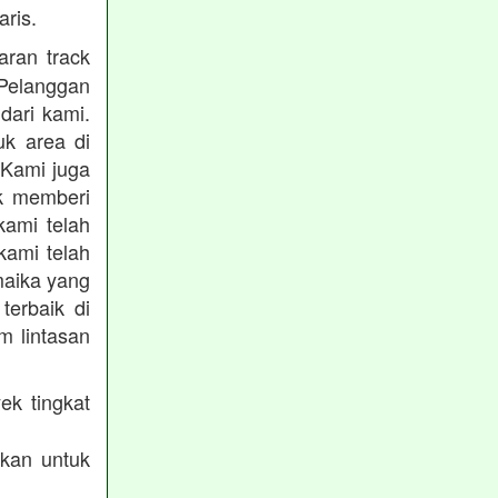
ris.
ran track
Pelanggan
dari kami.
uk area di
 Kami juga
uk memberi
kami telah
kami telah
maika yang
terbaik di
m lintasan
ek tingkat
akan untuk