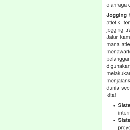
olahraga 
Jogging t
atletik 
jogging t
Jalur kam
mana atle
menawarka
pelanggan
digunakan
melakukan
menjalank
dunia sec
kita!
Sist
inter
Sist
proy