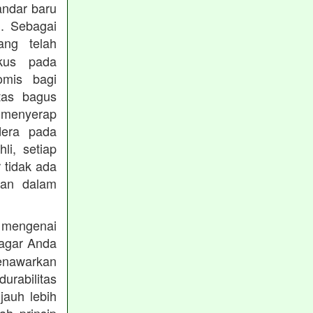
andar baru
. Sebagai
ng telah
okus pada
omis bagi
tas bagus
 menyerap
dera pada
li, setiap
 tidak ada
kan dalam
 mengenai
agar Anda
menawarkan
rabilitas
jauh lebih