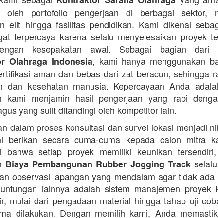
Kontraktor Sarana Olahraga
n oleh portofolio pengerjaan di berbagai sektor, 
 elit hingga fasilitas pendidikan. Kami dikenal seba
at terpercaya karena selalu menyelesaikan proyek t
engan kesepakatan awal. Sebagai bagian dari 
, kami hanya menggunakan b
or Olahraga Indonesia
ertifikasi aman dan bebas dari zat beracun, sehingga 
an dan kesehatan manusia. Kepercayaan Anda adalah 
n kami menjamin hasil pengerjaan yang rapi denga
agus yang sulit ditandingi oleh kompetitor lain.
 dalam proses konsultasi dan survei lokasi menjadi ni
i berikan secara cuma-cuma kepada calon mitra k
 bahwa setiap proyek memiliki keunikan tersendiri
an
selalu
Biaya Pembangunan Rubber Jogging Track
an observasi lapangan yang mendalam agar tidak ada
Keuntungan lainnya adalah sistem manajemen proyek 
sir, mulai dari pengadaan material hingga tahap uji co
rima dilakukan. Dengan memilih kami, Anda memasti