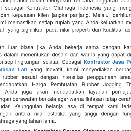
Transparansi dalam menyusun rencana anggaran adala
mi sebagai Kontraktor Olahraga Indonesia yang men
s dan kepuasan klien jangka panjang. Melalui perhit
ami memastikan setiap rupiah yang Anda keluarkan 
ah yang signifikan pada nilai properti dan kualitas fas
an luar biasa jika Anda bekerja sama dengan ka
itas dalam menentukan desain dan warna yang dapat d
nsep lingkungan sekitar. Sebagai
Kontraktor Jasa 
yang inovatif, kami menyediakan berbaga
ntasan Lari
n rubber sesuai dengan intensitas penggunaan area 
mendapatkan Harga Pembuatan Rubber Jogging Tr
, Anda juga akan mendapatkan layanan purnaju
gan perawatan berkala agar warna lintasan tetap cerah
dar. Keunggulan belanja jasa di tempat kami terl
gan antara nilai estetika yang tinggi dengan fung
ahraga yang tahan lama.
 kami sebagai
yang ama