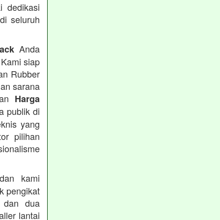
i dedikasi
 di seluruh
Anda
rack
 Kami siap
tan Rubber
han sarana
tkan
Harga
 publik di
eknis yang
or pilihan
ionalisme
an kami
k pengikat
n dan dua
ler lantai