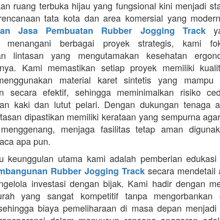
an ruang terbuka hijau yang fungsional kini menjadi st
rencanaan tata kota dan area komersial yang modern
ya
aan Jasa Pembuatan Rubber Jogging Track
a menangani berbagai proyek strategis, kami f
an lintasan yang mengutamakan kesehatan ergon
nya. Kami memastikan setiap proyek memiliki kuali
enggunakan material karet sintetis yang mampu
n secara efektif, sehingga meminimalkan risiko ce
an kaki dan lutut pelari. Dengan dukungan tenaga ah
intasan dipastikan memiliki kerataan yang sempurna agar
 menggenang, menjaga fasilitas tetap aman diguna
uaca apa pun.
tu keunggulan utama kami adalah pemberian edukasi
secara mendetail 
mbangunan Rubber Jogging Track
gelola investasi dengan bijak. Kami hadir dengan 
rah yang sangat kompetitif tanpa mengorbankan du
 sehingga biaya pemeliharaan di masa depan menjadi 