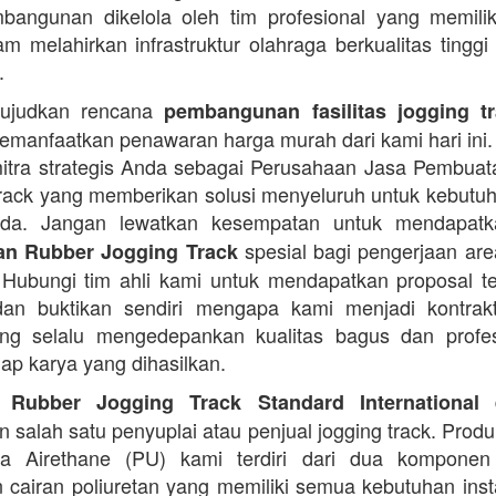
angunan dikelola oleh tim profesional yang memilik
am melahirkan infrastruktur olahraga berkualitas tinggi
.
ujudkan rencana
pembangunan fasilitas jogging t
manfaatkan penawaran harga murah dari kami hari ini.
itra strategis Anda sebagai Perusahaan Jasa Pembua
rack yang memberikan solusi menyeluruh untuk kebutu
Anda. Jangan lewatkan kesempatan untuk mendapa
spesial bagi pengerjaan area
n Rubber Jogging Track
. Hubungi tim ahli kami untuk mendapatkan proposal t
an buktikan sendiri mengapa kami menjadi kontrakt
ng selalu mengedepankan kualitas bagus dan profes
iap karya yang dihasilkan.
d
 Rubber Jogging Track Standard International
 salah satu penyuplai atau penjual jogging track. Produ
ana Airethane (PU) kami terdiri dari dua kompone
cairan poliuretan yang memiliki semua kebutuhan instal