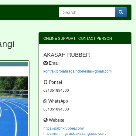
ONLINE SUPPORT | CONTACT PERSON
angi
AKASAH RUBBER
Email
kontraktorolahragaindonesia@gmail.com
Ponsel
081351894500
WhatsApp
081351894500
Website
https://pabrikrubber.com/
https://runningtrack.akasahgroup.com/