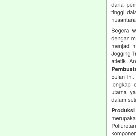
dana pemb
tinggi dal
nusantara
Segera w
dengan me
menjadi m
Jogging T
atletik 
Pembuata
bulan ini
lengkap d
utama ya
dalam set
Produksi
merupakan
Poliuret
komponen 