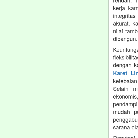
rendah. 
kerja ka
integrita
akurat, k
nilai tamb
dibangun.
Keuntung
fleksibil
dengan ko
Karet Li
ketebala
Selain 
ekonomis
pendampin
mudah pu
penggabun
sarana ol
Reputasi