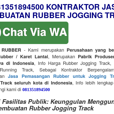
81351894500 KONTRAKTOR JA
BUATAN RUBBER JOGGING T
- Kami merupakan
 RUBBER
Perusahaan yang be
, Merupakan
ubber / Karet Lantai
Pabrik Produse
, Info Harga Rubber Jogging Track, D
ya di Indonesia
Running Track, Sebagai Kontraktor Berpengala
kan
Jasa Pemasangan Rubber untuk Jogging Tr
, Info lebih lengkap
Track seluruh kota di Indonesia
ngi kami di
081351894500
i Fasilitas Publik: Keunggulan Menggu
embuatan Rubber Jogging Track