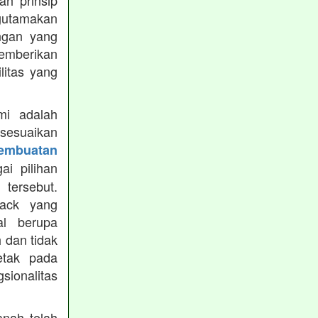
h prinsip
gutamakan
ungan yang
memberikan
ilitas yang
mi adalah
isesuaikan
Pembuatan
i pilihan
tersebut.
ack yang
al berupa
 dan tidak
etak pada
sionalitas
nah telah