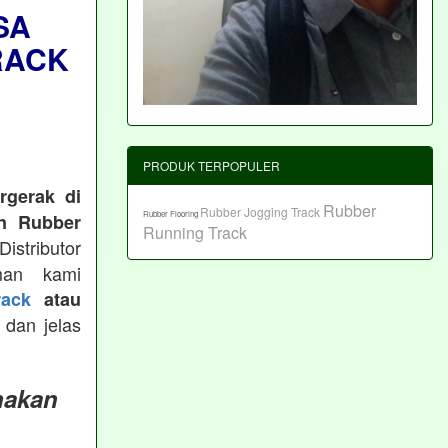
SA
RACK
PRODUK TERPOPULER
rgerak di
Rubber
Rubber Jogging Track
Rubber Flooring
n Rubber
Running Track
istributor
man kami
ack
atau
 dan jelas
nakan