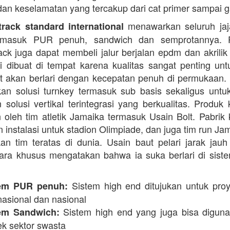
dan keselamatan yang tercakup dari cat primer sampai ga
menawarkan seluruh jaja
rack standard international
termasuk PUR penuh, sandwich dan semprotannya. 
rack juga dapat membeli jalur berjalan epdm dan akrilik 
i dibuat di tempat karena kualitas sangat penting unt
t akan berlari dengan kecepatan penuh di permukaan.
n solusi turnkey termasuk sub basis sekaligus unt
 solusi vertikal terintegrasi yang berkualitas. Produk 
 oleh tim atletik Jamaika termasuk Usain Bolt. Pabrik 
 instalasi untuk stadion Olimpiade, dan juga tim run Ja
an tim teratas di dunia. Usain baut pelari jarak jauh 
ara khusus mengatakan bahwa ia suka berlari di siste
Sistem high end ditujukan untuk proy
em PUR penuh:
nasional dan nasional
Sistem high end yang juga bisa digun
em Sandwich:
ek sektor swasta