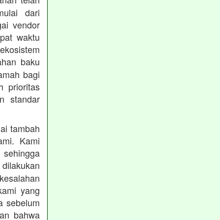
mulai dari
gai vendor
epat waktu
ekosistem
ahan baku
ramah bagi
prioritas
n standar
lai tambah
ami. Kami
, sehingga
 dilakukan
 kesalahan
kami yang
ba sebelum
kan bahwa