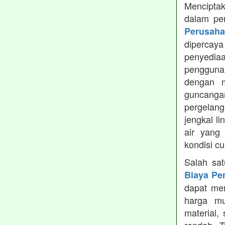
Menciptak
dalam pe
Perusah
dipercay
penyedia
pengguna
dengan m
guncanga
pergelang
jengkal l
air yang
kondisi c
Salah sa
Biaya Pe
dapat men
harga mu
material,