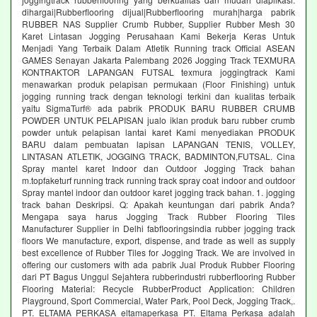
dihargai|Rubberflooring dijual|Rubberflooring murah|harga pabrik
RUBBER NAS Supplier Crumb Rubber, Supplier Rubber Mesh 30
Karet Lintasan Jogging Perusahaan Kami Bekerja Keras Untuk
Menjadi Yang Terbaik Dalam Atletik Running track Official ASEAN
GAMES Senayan Jakarta Palembang 2026 Jogging Track TEXMURA
KONTRAKTOR LAPANGAN FUTSAL texmura joggingtrack Kami
menawarkan produk pelapisan permukaan (Floor Finishing) untuk
jogging running track dengan teknologi terkini dan kualitas terbaik
yaitu SigmaTurf® ada pabrik PRODUK BARU RUBBER CRUMB
POWDER UNTUK PELAPISAN jualo iklan produk baru rubber crumb
powder untuk pelapisan lantai karet Kami menyediakan PRODUK
BARU dalam pembuatan lapisan LAPANGAN TENIS, VOLLEY,
LINTASAN ATLETIK, JOGGING TRACK, BADMINTON,FUTSAL. Cina
Spray mantel karet Indoor dan Outdoor Jogging Track bahan
m.topfaketurf running track running track spray coat indoor and outdoor
Spray mantel indoor dan outdoor karet jogging track bahan. 1. jogging
track bahan Deskripsi. Q: Apakah keuntungan dari pabrik Anda?
Mengapa saya harus Jogging Track Rubber Flooring Tiles
Manufacturer Supplier in Delhi fabflooringsindia rubber jogging track
floors We manufacture, export, dispense, and trade as well as supply
best excellence of Rubber Tiles for Jogging Track. We are involved in
offering our customers with ada pabrik Jual Produk Rubber Flooring
dari PT Bagus Unggul Sejahtera rubberindustri rubberflooring Rubber
Flooring Material: Recycle RubberProduct Application: Children
Playground, Sport Commercial, Water Park, Pool Deck, Jogging Track,.
PT. ELTAMA PERKASA eltamaperkasa PT. Eltama Perkasa adalah