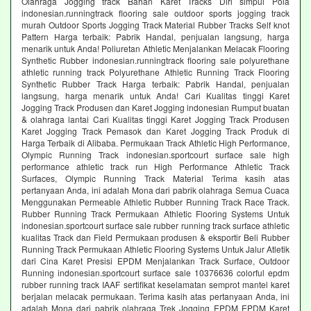
Olahraga Jogging track Bahan Karet Tracks Diri simpul Pola
indonesian.runningtrack flooring sale outdoor sports jogging track
murah Outdoor Sports Jogging Track Material Rubber Tracks Self knot
Pattern Harga terbaik: Pabrik Handal, penjualan langsung, harga
menarik untuk Anda! Poliuretan Athletic Menjalankan Melacak Flooring
Synthetic Rubber indonesian.runningtrack flooring sale polyurethane
athletic running track Polyurethane Athletic Running Track Flooring
Synthetic Rubber Track Harga terbaik: Pabrik Handal, penjualan
langsung, harga menarik untuk Anda! Cari Kualitas tinggi Karet
Jogging Track Produsen dan Karet Jogging indonesian Rumput buatan
& olahraga lantai Cari Kualitas tinggi Karet Jogging Track Produsen
Karet Jogging Track Pemasok dan Karet Jogging Track Produk di
Harga Terbaik di Alibaba. Permukaan Track Athletic High Performance,
Olympic Running Track indonesian.sportcourt surface sale high
performance athletic track run High Performance Athletic Track
Surfaces, Olympic Running Track Material Terima kasih atas
pertanyaan Anda, ini adalah Mona dari pabrik olahraga Semua Cuaca
Menggunakan Permeable Athletic Rubber Running Track Race Track.
Rubber Running Track Permukaan Athletic Flooring Systems Untuk
indonesian.sportcourt surface sale rubber running track surface athletic
kualitas Track dan Field Permukaan produsen & eksportir Beli Rubber
Running Track Permukaan Athletic Flooring Systems Untuk Jalur Atletik
dari Cina Karet Presisi EPDM Menjalankan Track Surface, Outdoor
Running indonesian.sportcourt surface sale 10376636 colorful epdm
rubber running track IAAF sertifikat keselamatan semprot mantel karet
berjalan melacak permukaan. Terima kasih atas pertanyaan Anda, ini
adalah Mona dari pabrik olahraga Trek Jogging EPDM EPDM Karet