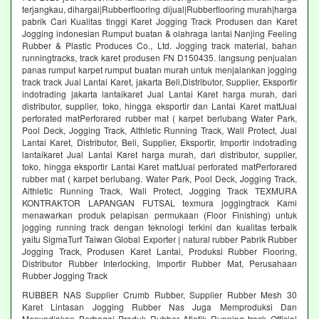
terjangkau, dihargai|Rubberflooring dijual|Rubberflooring murah|harga
pabrik Cari Kualitas tinggi Karet Jogging Track Produsen dan Karet
Jogging indonesian Rumput buatan & olahraga lantai Nanjing Feeling
Rubber & Plastic Produces Co., Ltd. Jogging track material, bahan
runningtracks, track karet produsen FN D150435. langsung penjualan
panas rumput karpet rumput buatan murah untuk menjalankan jogging
track track Jual Lantai Karet, jakarta Beli,Distributor, Supplier, Eksportir
indotrading jakarta lantaikaret Jual Lantai Karet harga murah, dari
distributor, supplier, toko, hingga eksportir dan Lantai Karet mattJual
perforated matPerforared rubber mat ( karpet berlubang Water Park,
Pool Deck, Jogging Track, Althletic Running Track, Wall Protect, Jual
Lantai Karet, Distributor, Beli, Supplier, Eksportir, Importir indotrading
lantaikaret Jual Lantai Karet harga murah, dari distributor, supplier,
toko, hingga eksportir Lantai Karet mattJual perforated matPerforared
rubber mat ( karpet berlubang. Water Park, Pool Deck, Jogging Track,
Althletic Running Track, Wall Protect, Jogging Track TEXMURA
KONTRAKTOR LAPANGAN FUTSAL texmura joggingtrack Kami
menawarkan produk pelapisan permukaan (Floor Finishing) untuk
jogging running track dengan teknologi terkini dan kualitas terbaik
yaitu SigmaTurf Taiwan Global Exporter | natural rubber Pabrik Rubber
Jogging Track, Produsen Karet Lantai, Produksi Rubber Flooring,
Distributor Rubber Interlocking, Importir Rubber Mat, Perusahaan
Rubber Jogging Track
RUBBER NAS Supplier Crumb Rubber, Supplier Rubber Mesh 30
Karet Lintasan Jogging Rubber Nas Juga Memproduksi Dan
Menyediakan Berbagai Produk Rubber Atletik Running track Official