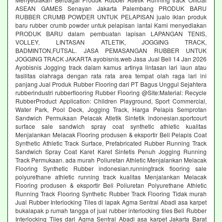
ASEAN GAMES Senayan Jakarta Palembang PRODUK BARU
RUBBER CRUMB POWDER UNTUK PELAPISAN jualo iklan produk
baru rubber crumb powder untuk pelapisan lantai Kami menyediakan
PRODUK BARU dalam pembuatan lapisan LAPANGAN TENIS,
VOLLEY, LINTASAN ATLETIK, JOGGING TRACK,
BADMINTON,FUTSAL. JASA PEMASANGAN RUBBER UNTUK
JOGGING TRACK JAKARTA ayobisnis.web Jasa Jual Beli 14 Jan 2026
Ayobisnis Jogging track dalam kamus artinya lintasan lari laun atau
fasilitas olahraga dengan rata rata area tempat olah raga lari ini
panjang Jual Produk Rubber Flooring dari PT Bagus Unggul Sejahtera
rubberindustri rubberflooring Rubber Flooring @Site:Material: Recycle
RubberProduct Application: Children Playground, Sport Commercial,
Water Park, Pool Deck, Jogging Track, Harga Pelapis Semprotan
Sandwich Permukaan Pelacak Atletik Sintetik indonesian.sportcourt
surface sale sandwich spray coat synthetic athletic kualitas
Menjalankan Melacak Flooring produsen & eksportir Beli Pelapis Coat
Synthetic Athletic Track Surface, Prefabricated Rubber Running Track
Sandwich Spray Coat Karet Karet Sintetis Penuh Jogging Running
Track Permukaan. ada murah Poliuretan Athletic Menjalankan Melacak
Flooring Synthetic Rubber indonesian.runningtrack flooring sale
polyurethane athletic running track kualitas Menjalankan Melacak
Flooring produsen & eksportir Beli Poliuretan Polyurethane Athletic
Running Track Flooring Synthetic Rubber Track Flooring Tidak murah
Jual Rubber Interlocking Tiles di lapak Agma Sentral Abadi asa karpet
bukalapak p rumah tangga of jual rubber interlocking tiles Beli Rubber
Interlocking Tiles dari Agma Sentral Abadi asa karpet Jakarta Barat