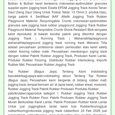
Butiran & Butiran karet berwarna indonesian.epdmrubber granules
supplier epdm jogging track Elastis EPDM Jogging Track Korosi Tahan
Daur Ulang Daur Ulang Untuk Trotoar Tebal: 13 15mm 3. produk hijau,
harga pabrik 4. Sertifikasi IAAF Atletik Jogging Track Rubber
Playground Material Recyclingable Crumb indonesian.epdmrubber
granules sale jogging track rubber playground Jogging Track Rubber
Playground Material Recyclable Crumb Shock Resistant Blok senyawa
karet diproduksi di bawah kondisi pabrik yang dikontrol dengan
Jogging Track | Running Track | Wahanatirtaplayground
wahanatirtaplayground jogging track running track Wahana Tirta
adalah perusahaan profesional dalam pembuatan alas karet safety
rubber flooring rubber mate. Perusahaan membangun joging track
dengan rubber Pabrik Rubber Jogging Track, Produsen Karet Lantai,
Produksi Rubber Flooring, Distributor Rubber Interlocking, Importir
Rubber Mat, Perusahaan Rubber Jogging Track
Top Rubber (Bagus Jaya) Tentang Kami Indotrading
toprubberbagusjaya.web.indotrading about Tentang Top Rubber
(Bagus Jaya) Perusahaan kami bergerak di bidang rubber matt,
jogging track, tempat bermain air di lapisi karet, rubber sheet, moduled.
Rubber Jogging Track Pabrik Rubber Produsen Produksi Rubber
pabrikrubber.rajaproduk kategori 1 Rubber Jogging Track Rubber
Jogging Track Rubber Floor. Pabrik Produsen Rubber Jogging Track
Murah Berkualitas Karet Lantai. Pabrik Produsen Rubber Karet Lantai
Untuk jual joggingtrack lantai karet hub Rubberflooring|jual
rubberflooringindonesia jogging track rubberfloor 23 Feb 2026 jual
joggingtrack rubberflooring yang berkualitas dan mudah diaplikasi.