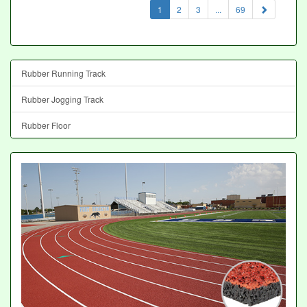
(current)
1
2
3
...
69
Rubber Running Track
Rubber Jogging Track
Rubber Floor