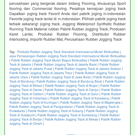
perusahaan yang bergerak dalam bidang Flooring, khususnya Sport
flooring dan Commercial flooring. Pesatnya kemajuan joging track
Dapatkan joging track Favorit Anda dari pabrik joging m.indonesian
Favorite joging track lantai di m.indonesian. Pilihlah pabrik joging track
terbaik sekarang! joging track. Jogging Waterproof Synthetic Rubber
Running Track Material rubber Pabrik Rubber Jogging Track, Produsen
Karet Lantai, Produksi Rubber Flooring, Distributor Rubber
Interlocking, Importir Rubber Mat, Perusahaan Rubber Jogging Track
Tag :
Produksi Rubber Jogging Track Standard Internasional Murah Berkualitas
|
Jasa Pemasangan Rubber Jogging Track Standard Internasional Murah Berkualitas
|
Pabrik Rubber Jogging Track Murah Bagus Berkualitas
|
Pabrik Rubber Jogging
Track di Jakarta
|
Pabrik Rubber Jogging Track di Jakarta Barat
|
Pabrik Rubber
Jogging Track di Jakarta Pusat
|
Pabrik Rubber Jogging Track di Jakarta Selatan
|
Pabrik Rubber Jogging Track di Jakarta Timur
|
Pabrik Rubber Jogging Track di
Jakarta Utara
|
Pabrik Rubber Jogging Track di Jawa Barat
|
Pabrik Rubber Jogging
Track di Bandung
|
Pabrik Rubber Jogging Track di Bandung Barat
|
Pabrik Rubber
Jogging Track di Bekasi
|
Pabrik Rubber Jogging Track di Bogor
|
Pabrik Rubber
Jogging Track di Ciamis
|
Pabrik Rubber Jogging Track di Cianjur
|
Pabrik Rubber
Jogging Track di Cirebon
|
Pabrik Rubber Jogging Track di Garut
|
Pabrik Rubber
Jogging Track di Indramayu
|
Pabrik Rubber Jogging Track di Karawang
|
Pabrik
Rubber Jogging Track di Kuningan
|
Pabrik Rubber Jogging Track di Majalengka
|
Pabrik Rubber Jogging Track di Pangandaran
|
Pabrik Rubber Jogging Track di
Purwakarta
|
Pabrik Rubber Jogging Track di Subang
|
Pabrik Rubber Jogging
Track di Sukabumi
|
Pabrik Rubber Jogging Track di Sumedang
|
Pabrik Rubber
Jogging Track di Banjar
|
Pabrik Rubber Jogging Track di Bekasi
|
Pabrik Rubber
Jogging Track di Cimahi
|