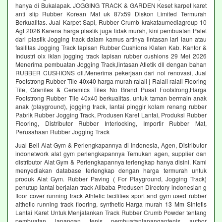
hanya di Bukalapak. JOGGING TRACK & GARDEN Keset karpet karet
anti slip Rubber Korean Mat uk 87x59 Diskon Limited Termurah
Berkualitas. Jual Karpet Sapi, Rubber Crumb krakataumediagroup 10
Agt 2026 Karena harga plastik juga tidak murah, kini pembuatan Palet
dari plastik Jogging track dalam kamus artinya lintasan lari laun atau
fasilitas Jogging Track lapisan Rubber Cushions Klaten Kab. Kantor &
Industri olx iklan jogging track lapisan rubber cushions 29 Mei 2026
Menerima pembuatan Jogging Track,lintasan Atletik dll dengan bahan
RUBBER CUSHIONS dll.Menerima pekerjaan dari nol renovasi, Jual
Footstrong Rubber Tile 40x40 harga murah ralali | Ralali ralali Flooring
Tile, Granites & Ceramics Tiles No Brand Pusat Footstrong,Harga
Footstrong Rubber Tile 40x40 berkualitas. untuk taman bermain anak
anak (playground), jogging track, lantai pinggir kolam renang rubber
Pabrik Rubber Jogging Track, Produsen Karet Lantai, Produksi Rubber
Flooring, Distributor Rubber Interlocking, Importir Rubber Mat,
Perusahaan Rubber Jogging Track
Jual Beli Alat Gym & Perlengkapannya di Indonesia, Agen, Distributor
indonetwork alat gym perlengkapannya Temukan agen, supplier dan
distributor Alat Gym & Perlengkapannya terlengkap hanya disini. Kami
menyediakan database terlengkap dengan harga termurah untuk
produk Alat Gym. Rubber Paving ( For Playground, Jogging Track)
penutup lantai berjalan track Alibaba Produsen Directory indonesian g
floor cover running track Athletic facilities sport and gym used rubber
althetic running track flooring, synthetic Harga murah 13 Mm Sintetis
Lantai Karet Untuk Menjalankan Track Rubber Crumb Powder tentang
pembuatan lapangan tenis pembuatanlapangantenis author