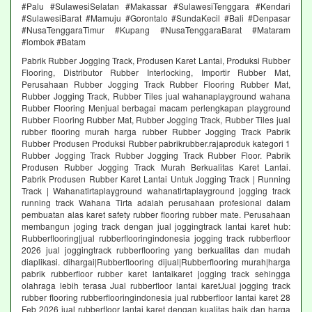
#Palu #SulawesiSelatan #Makassar #SulawesiTenggara #Kendari
#SulawesiBarat #Mamuju #Gorontalo #SundaKecil #Bali #Denpasar
#NusaTenggaraTimur #Kupang #NusaTenggaraBarat #Mataram
#lombok #Batam
Pabrik Rubber Jogging Track, Produsen Karet Lantai, Produksi Rubber
Flooring, Distributor Rubber Interlocking, Importir Rubber Mat,
Perusahaan Rubber Jogging Track Rubber Flooring Rubber Mat,
Rubber Jogging Track, Rubber Tiles jual wahanaplayground wahana
Rubber Flooring Menjual berbagai macam perlengkapan playground
Rubber Flooring Rubber Mat, Rubber Jogging Track, Rubber Tiles jual
rubber flooring murah harga rubber Rubber Jogging Track Pabrik
Rubber Produsen Produksi Rubber pabrikrubber.rajaproduk kategori 1
Rubber Jogging Track Rubber Jogging Track Rubber Floor. Pabrik
Produsen Rubber Jogging Track Murah Berkualitas Karet Lantai.
Pabrik Produsen Rubber Karet Lantai Untuk Jogging Track | Running
Track | Wahanatirtaplayground wahanatirtaplayground jogging track
running track Wahana Tirta adalah perusahaan profesional dalam
pembuatan alas karet safety rubber flooring rubber mate. Perusahaan
membangun joging track dengan jual joggingtrack lantai karet hub:
Rubberflooring|jual rubberflooringindonesia jogging track rubberfloor
2026 jual joggingtrack rubberflooring yang berkualitas dan mudah
diaplikasi. dihargai|Rubberflooring dijual|Rubberflooring murah|harga
pabrik rubberfloor rubber karet lantaikaret jogging track sehingga
olahraga lebih terasa Jual rubberfloor lantai karetJual jogging track
rubber flooring rubberflooringindonesia jual rubberfloor lantai karet 28
Feb 2026 jual rubberfloor lantai karet dengan kualitas baik dan harga