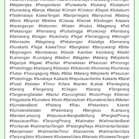
#Majalengka #Pangandaran #Purwakarta #Subang #Sukabumi
#Sumedang #Banjar #Bekasi #Cimahi #Cirebon #Depok #Sukabumi
#Tasikmalaya #JawaTengah #Banjarnegara #Banyumas #Batang
#Blora #Boyolali #Brebes #Cilacap #Demak #Grobogan #Jepara
#Karanganyar #Kebumen #Klaten #Kudus #Magelang #Pati
#Pekalongan #Pemalang #Purbalingga #Purworejo #Rembang
#Semarang #Sragen #Sukoharjo #Tegal #Temanggung #Wonogiri
#Wonosobo #Magelang #Pekalongan #Salatiga #Semarang
#Surakarta #Tegal #JawaTimur #Bangkalan #Banyuwangi #Blitar
#Bojonegoro #Bondowoso #Gresik #Jember #Jombang #Kediri
#Lamongan #Lumajang #Madiun #Magetan #Malang #Mojokerto
#Nganjuk #Ngawi #Pacitan #Pamekasan #Pasuruan #Ponorogo
#Probolinggo #Sampang #Sidoarjo #Situbondo #Sumenep #Sumenep
#Tuban #Tulungagung #Batu #Blitar #Malang #Mojokerto #Pasuruan
#Probolinggo #Surabaya #Jakarta #KepulauanSeribu #Jakarta #Barat
#Pusat #Selatan #Timur #Utara #banten #Lebak #Pandeglang
#Serang #Tangerang #Cilegon #Serang #Tangerang
#TangerangSelatan #Bantul #GunungKidul #KulonProgo #Sleman
#Yogyakarta #Sumatera #Aceh #BandaAceh #SumateraUtara #Medan
#SumateraBarat #Padang #Riau #Pekanbaru #Jambi
#SumateraSelatan #Palembang #Bengkulu #Lampung
#BandarLampung #KepulauanBangkaBelitung #PangkalPinang
#KepulauanRiau #TanjungPinang #Kalimatan #KalimantanBarat
#Pontianak #KalimantanTengah #PalangkaRaya #KalimantanSelatan
#Banjarmasin #KalimantanTimur #Samarinda #KalimantanUtara
#TanjungSelor #Sulawesi #SulawesiUtara #Manado #SulawesiTengah