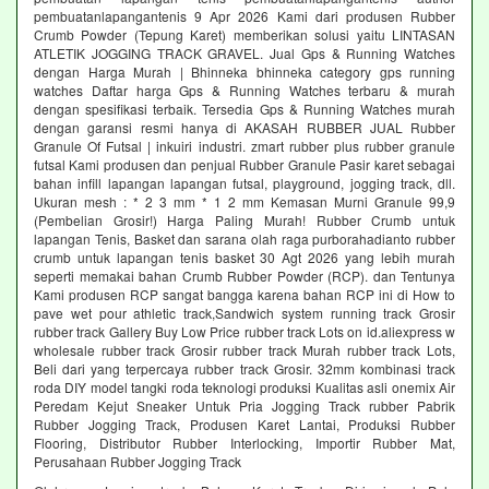
pembuatanlapangantenis 9 Apr 2026 Kami dari produsen Rubber
Crumb Powder (Tepung Karet) memberikan solusi yaitu LINTASAN
ATLETIK JOGGING TRACK GRAVEL. Jual Gps & Running Watches
dengan Harga Murah | Bhinneka bhinneka category gps running
watches Daftar harga Gps & Running Watches terbaru & murah
dengan spesifikasi terbaik. Tersedia Gps & Running Watches murah
dengan garansi resmi hanya di AKASAH RUBBER JUAL Rubber
Granule Of Futsal | inkuiri industri. zmart rubber plus rubber granule
futsal Kami produsen dan penjual Rubber Granule Pasir karet sebagai
bahan infill lapangan lapangan futsal, playground, jogging track, dll.
Ukuran mesh : * 2 3 mm * 1 2 mm Kemasan Murni Granule 99,9
(Pembelian Grosir!) Harga Paling Murah! Rubber Crumb untuk
lapangan Tenis, Basket dan sarana olah raga purborahadianto rubber
crumb untuk lapangan tenis basket 30 Agt 2026 yang lebih murah
seperti memakai bahan Crumb Rubber Powder (RCP). dan Tentunya
Kami produsen RCP sangat bangga karena bahan RCP ini di How to
pave wet pour athletic track,Sandwich system running track Grosir
rubber track Gallery Buy Low Price rubber track Lots on id.aliexpress w
wholesale rubber track Grosir rubber track Murah rubber track Lots,
Beli dari yang terpercaya rubber track Grosir. 32mm kombinasi track
roda DIY model tangki roda teknologi produksi Kualitas asli onemix Air
Peredam Kejut Sneaker Untuk Pria Jogging Track rubber Pabrik
Rubber Jogging Track, Produsen Karet Lantai, Produksi Rubber
Flooring, Distributor Rubber Interlocking, Importir Rubber Mat,
Perusahaan Rubber Jogging Track