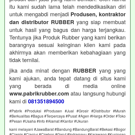
itu kami sudah lama telah mendedikasikan diri
untuk mengabdi menjadi
Produsen, kontraktor
yang siap membuat
dan distributor RUBBER
untuk hasil yang bagus dan harga terjangkau.
Tentunya jika Produk Rubber yang kami berikan
barangnya sesuai keinginan klien kami pada
akhirmya akan memberikan kebahagiaan yang
tidak ternilai.
jika anda minat dengan
yang yang
RUBBER
kami ajukan, anda tepat datang di situs kami
yang berada di media online
atau langsung hubungi
www.pabrikrubber.com
kami di
081351894500
#Pabrik #Produksi #Produsen #Jual #Grosir #Distributor #Murah
#Berkualitas #Bagus #Terpercaya #Pusat #Agen #Harga #Order #Toko
#Pesan #Usaha #Info #Alamat #Kantor #Ukuran
kami melayani #JawaBarat #Bandung #BandungBarat #Bekasi #Bogor
#Ciamis #Cianjur #Cirebon #Garut #Indramayu #Karawang #Kuningan