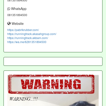
081351894500
WhatsApp
081351894500
Website
https://pabrikrubber.com/
https://runningtrack.akasahgroup.com/
https://runningtrack.akbam.com/
https://wa.me/6281351894500