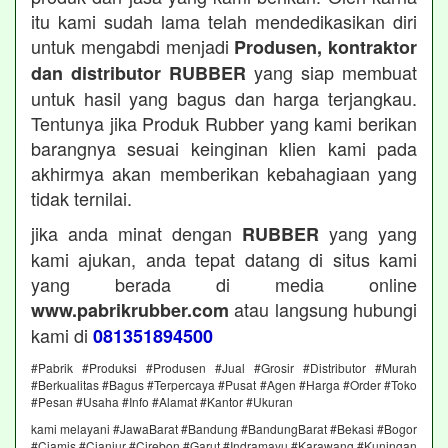
itu kami sudah lama telah mendedikasikan diri
untuk mengabdi menjadi
Produsen, kontraktor
yang siap membuat
dan distributor RUBBER
untuk hasil yang bagus dan harga terjangkau.
Tentunya jika Produk Rubber yang kami berikan
barangnya sesuai keinginan klien kami pada
akhirmya akan memberikan kebahagiaan yang
tidak ternilai.
jika anda minat dengan
yang yang
RUBBER
kami ajukan, anda tepat datang di situs kami
yang berada di media online
atau langsung hubungi
www.pabrikrubber.com
kami di
081351894500
#Pabrik #Produksi #Produsen #Jual #Grosir #Distributor #Murah
#Berkualitas #Bagus #Terpercaya #Pusat #Agen #Harga #Order #Toko
#Pesan #Usaha #Info #Alamat #Kantor #Ukuran
kami melayani #JawaBarat #Bandung #BandungBarat #Bekasi #Bogor
#Ciamis #Cianjur #Cirebon #Garut #Indramayu #Karawang #Kuningan