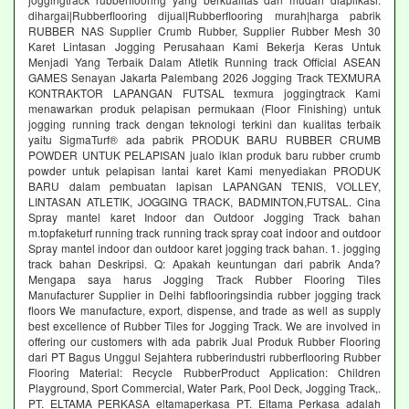
dihargai|Rubberflooring dijual|Rubberflooring murah|harga pabrik
RUBBER NAS Supplier Crumb Rubber, Supplier Rubber Mesh 30
Karet Lintasan Jogging Perusahaan Kami Bekerja Keras Untuk
Menjadi Yang Terbaik Dalam Atletik Running track Official ASEAN
GAMES Senayan Jakarta Palembang 2026 Jogging Track TEXMURA
KONTRAKTOR LAPANGAN FUTSAL texmura joggingtrack Kami
menawarkan produk pelapisan permukaan (Floor Finishing) untuk
jogging running track dengan teknologi terkini dan kualitas terbaik
yaitu SigmaTurf® ada pabrik PRODUK BARU RUBBER CRUMB
POWDER UNTUK PELAPISAN jualo iklan produk baru rubber crumb
powder untuk pelapisan lantai karet Kami menyediakan PRODUK
BARU dalam pembuatan lapisan LAPANGAN TENIS, VOLLEY,
LINTASAN ATLETIK, JOGGING TRACK, BADMINTON,FUTSAL. Cina
Spray mantel karet Indoor dan Outdoor Jogging Track bahan
m.topfaketurf running track running track spray coat indoor and outdoor
Spray mantel indoor dan outdoor karet jogging track bahan. 1. jogging
track bahan Deskripsi. Q: Apakah keuntungan dari pabrik Anda?
Mengapa saya harus Jogging Track Rubber Flooring Tiles
Manufacturer Supplier in Delhi fabflooringsindia rubber jogging track
floors We manufacture, export, dispense, and trade as well as supply
best excellence of Rubber Tiles for Jogging Track. We are involved in
offering our customers with ada pabrik Jual Produk Rubber Flooring
dari PT Bagus Unggul Sejahtera rubberindustri rubberflooring Rubber
Flooring Material: Recycle RubberProduct Application: Children
Playground, Sport Commercial, Water Park, Pool Deck, Jogging Track,.
PT. ELTAMA PERKASA eltamaperkasa PT. Eltama Perkasa adalah