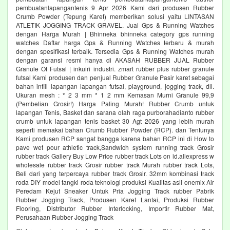
pembuatanlapangantenis 9 Apr 2026 Kami dari produsen Rubber
Crumb Powder (Tepung Karet) memberikan solusi yaitu LINTASAN
ATLETIK JOGGING TRACK GRAVEL. Jual Gps & Running Watches
dengan Harga Murah | Bhinneka bhinneka category gps running
watches Daftar harga Gps & Running Watches terbaru & murah
dengan spesifikasi terbaik. Tersedia Gps & Running Watches murah
dengan garansi resmi hanya di AKASAH RUBBER JUAL Rubber
Granule Of Futsal | inkuiri industri. zmart rubber plus rubber granule
futsal Kami produsen dan penjual Rubber Granule Pasir karet sebagai
bahan infill lapangan lapangan futsal, playground, jogging track, dll.
Ukuran mesh : * 2 3 mm * 1 2 mm Kemasan Murni Granule 99,9
(Pembelian Grosir!) Harga Paling Murah! Rubber Crumb untuk
lapangan Tenis, Basket dan sarana olah raga purborahadianto rubber
crumb untuk lapangan tenis basket 30 Agt 2026 yang lebih murah
seperti memakai bahan Crumb Rubber Powder (RCP). dan Tentunya
Kami produsen RCP sangat bangga karena bahan RCP ini di How to
pave wet pour athletic track,Sandwich system running track Grosir
rubber track Gallery Buy Low Price rubber track Lots on id.aliexpress w
wholesale rubber track Grosir rubber track Murah rubber track Lots,
Beli dari yang terpercaya rubber track Grosir. 32mm kombinasi track
roda DIY model tangki roda teknologi produksi Kualitas asli onemix Air
Peredam Kejut Sneaker Untuk Pria Jogging Track rubber Pabrik
Rubber Jogging Track, Produsen Karet Lantai, Produksi Rubber
Flooring, Distributor Rubber Interlocking, Importir Rubber Mat,
Perusahaan Rubber Jogging Track