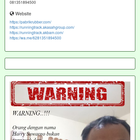
081351894500
Website
https://pabrikrubber.com/
https://runningtrack.akasahgroup.com/
https://runningtrack.akbam.com/
https://wa.me/6281351894500