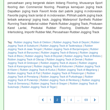
perusahaan yang bergerak dalam bidang Flooring, khususnya Sport
flooring dan Commercial flooring. Pesatnya kemajuan joging track
Dapatkan joging track Favorit Anda dari pabrik joging m.indonesian
Favorite joging track lantai di m.indonesian. Pilihlah pabrik joging track
terbaik sekarang! joging track. Jogging Waterproof Synthetic Rubber
Running Track Material rubber Pabrik Rubber Jogging Track, Produsen
Karet Lantai, Produksi Rubber Flooring, Distributor Rubber
Interlocking, Importir Rubber Mat, Perusahaan Rubber Jogging Track
Tag :
Rubber Jogging Track di Cirebon
|
Rubber Jogging Track di Depok
|
Rubber
Jogging Track di Sukabumi
|
Rubber Jogging Track di Tasikmalaya
|
Rubber
Jogging Track di Jawa Tengah
|
Rubber Jogging Track di Banjarnegara
|
Rubber
Jogging Track di Banyumas
|
Rubber Jogging Track di Batang
|
Rubber Jogging
Track di Blora
|
Rubber Jogging Track di Boyolali
|
Rubber Jogging Track di Brebes
|
Rubber Jogging Track di Cilacap
|
Rubber Jogging Track di Demak
|
Rubber
Jogging Track di Grobogan
|
Rubber Jogging Track di Jepara
|
Rubber Jogging
Track di Karanganyar
|
Rubber Jogging Track di Kebumen
|
Rubber Jogging Track
di Klaten
|
Rubber Jogging Track di Kudus
|
Rubber Jogging Track di Magelang
|
Rubber Jogging Track di Pati
|
Rubber Jogging Track di Pekalongan
|
Rubber
Jogging Track di Pemalang
|
Rubber Jogging Track di Purbalingga
|
Rubber
Jogging Track di Purworejo
|
Rubber Jogging Track di Rembang
|
Rubber Jogging
Track di Semarang
|
Rubber Jogging Track di Sragen
|
Rubber Jogging Track di
Sukoharjo
|
Rubber Jogging Track di Tegal
|
(current)
1
2
3
4
...
69