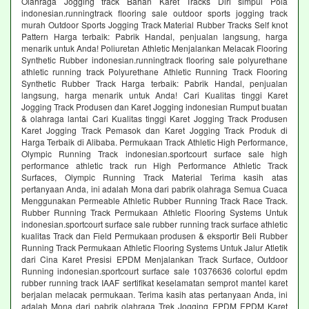
Olahraga Jogging track Bahan Karet Tracks Diri simpul Pola
indonesian.runningtrack flooring sale outdoor sports jogging track
murah Outdoor Sports Jogging Track Material Rubber Tracks Self knot
Pattern Harga terbaik: Pabrik Handal, penjualan langsung, harga
menarik untuk Anda! Poliuretan Athletic Menjalankan Melacak Flooring
Synthetic Rubber indonesian.runningtrack flooring sale polyurethane
athletic running track Polyurethane Athletic Running Track Flooring
Synthetic Rubber Track Harga terbaik: Pabrik Handal, penjualan
langsung, harga menarik untuk Anda! Cari Kualitas tinggi Karet
Jogging Track Produsen dan Karet Jogging indonesian Rumput buatan
& olahraga lantai Cari Kualitas tinggi Karet Jogging Track Produsen
Karet Jogging Track Pemasok dan Karet Jogging Track Produk di
Harga Terbaik di Alibaba. Permukaan Track Athletic High Performance,
Olympic Running Track indonesian.sportcourt surface sale high
performance athletic track run High Performance Athletic Track
Surfaces, Olympic Running Track Material Terima kasih atas
pertanyaan Anda, ini adalah Mona dari pabrik olahraga Semua Cuaca
Menggunakan Permeable Athletic Rubber Running Track Race Track.
Rubber Running Track Permukaan Athletic Flooring Systems Untuk
indonesian.sportcourt surface sale rubber running track surface athletic
kualitas Track dan Field Permukaan produsen & eksportir Beli Rubber
Running Track Permukaan Athletic Flooring Systems Untuk Jalur Atletik
dari Cina Karet Presisi EPDM Menjalankan Track Surface, Outdoor
Running indonesian.sportcourt surface sale 10376636 colorful epdm
rubber running track IAAF sertifikat keselamatan semprot mantel karet
berjalan melacak permukaan. Terima kasih atas pertanyaan Anda, ini
adalah Mona dari pabrik olahraga Trek Jogging EPDM EPDM Karet