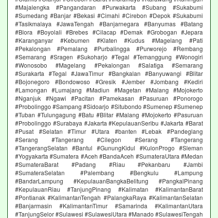
#Majalengka #Pangandaran #Purwakarta #Subang #Sukabumi
#Sumedang #Banjar #Bekasi #Cimahi #Cirebon #Depok #Sukabumi
#Tasikmalaya #JawaTengah #Banjarnegara #Banyumas #Batang
#Blora #Boyolali #Brebes #Cilacap #Demak #Grobogan #Jepara
#Karanganyar #Kebumen #Klaten #Kudus #Magelang #Pati
#Pekalongan #Pemalang #Purbalingga #Purworejo #Rembang
#Semarang #Sragen #Sukoharjo #Tegal #Temanggung #Wonogiri
#Wonosobo #Magelang #Pekalongan #Salatiga #Semarang
#Surakarta #Tegal #JawaTimur #Bangkalan #Banyuwangi #Blitar
#Bojonegoro #Bondowoso #Gresik #Jember #Jombang #Kediri
#Lamongan #Lumajang #Madiun #Magetan #Malang #Mojokerto
#Nganjuk #Ngawi #Pacitan #Pamekasan #Pasuruan #Ponorogo
#Probolinggo #Sampang #Sidoarjo #Situbondo #Sumenep #Sumenep
#Tuban #Tulungagung #Batu #Blitar #Malang #Mojokerto #Pasuruan
#Probolinggo #Surabaya #Jakarta #KepulauanSeribu #Jakarta #Barat
#Pusat #Selatan #Timur #Utara #banten #Lebak #Pandeglang
#Serang #Tangerang #Cilegon #Serang #Tangerang
#TangerangSelatan #Bantul #GunungKidul #KulonProgo #Sleman
#Yogyakarta #Sumatera #Aceh #BandaAceh #SumateraUtara #Medan
#SumateraBarat #Padang #Riau #Pekanbaru #Jambi
#SumateraSelatan #Palembang #Bengkulu #Lampung
#BandarLampung #KepulauanBangkaBelitung #PangkalPinang
#KepulauanRiau #TanjungPinang #Kalimatan #KalimantanBarat
#Pontianak #KalimantanTengah #PalangkaRaya #KalimantanSelatan
#Banjarmasin #KalimantanTimur #Samarinda #KalimantanUtara
#TanjungSelor #Sulawesi #SulawesiUtara #Manado #SulawesiTengah