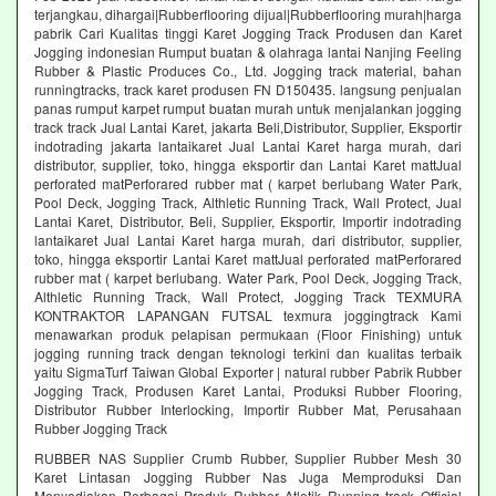
terjangkau, dihargai|Rubberflooring dijual|Rubberflooring murah|harga
pabrik Cari Kualitas tinggi Karet Jogging Track Produsen dan Karet
Jogging indonesian Rumput buatan & olahraga lantai Nanjing Feeling
Rubber & Plastic Produces Co., Ltd. Jogging track material, bahan
runningtracks, track karet produsen FN D150435. langsung penjualan
panas rumput karpet rumput buatan murah untuk menjalankan jogging
track track Jual Lantai Karet, jakarta Beli,Distributor, Supplier, Eksportir
indotrading jakarta lantaikaret Jual Lantai Karet harga murah, dari
distributor, supplier, toko, hingga eksportir dan Lantai Karet mattJual
perforated matPerforared rubber mat ( karpet berlubang Water Park,
Pool Deck, Jogging Track, Althletic Running Track, Wall Protect, Jual
Lantai Karet, Distributor, Beli, Supplier, Eksportir, Importir indotrading
lantaikaret Jual Lantai Karet harga murah, dari distributor, supplier,
toko, hingga eksportir Lantai Karet mattJual perforated matPerforared
rubber mat ( karpet berlubang. Water Park, Pool Deck, Jogging Track,
Althletic Running Track, Wall Protect, Jogging Track TEXMURA
KONTRAKTOR LAPANGAN FUTSAL texmura joggingtrack Kami
menawarkan produk pelapisan permukaan (Floor Finishing) untuk
jogging running track dengan teknologi terkini dan kualitas terbaik
yaitu SigmaTurf Taiwan Global Exporter | natural rubber Pabrik Rubber
Jogging Track, Produsen Karet Lantai, Produksi Rubber Flooring,
Distributor Rubber Interlocking, Importir Rubber Mat, Perusahaan
Rubber Jogging Track
RUBBER NAS Supplier Crumb Rubber, Supplier Rubber Mesh 30
Karet Lintasan Jogging Rubber Nas Juga Memproduksi Dan
Menyediakan Berbagai Produk Rubber Atletik Running track Official