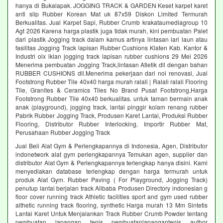
hanya di Bukalapak. JOGGING TRACK & GARDEN Keset karpet karet
anti slip Rubber Korean Mat uk 87x59 Diskon Limited Termurah
Berkualitas. Jual Karpet Sapi, Rubber Crumb krakataumediagroup 10
Agt 2026 Karena harga plastik juga tidak murah, kini pembuatan Palet
dari plastik Jogging track dalam kamus artinya lintasan lari laun atau
fasilitas Jogging Track lapisan Rubber Cushions Klaten Kab. Kantor &
Industri olx iklan jogging track lapisan rubber cushions 29 Mei 2026
Menerima pembuatan Jogging Track,lintasan Atletik dll dengan bahan
RUBBER CUSHIONS dll.Menerima pekerjaan dari nol renovasi, Jual
Footstrong Rubber Tile 40x40 harga murah ralali | Ralali ralali Flooring
Tile, Granites & Ceramics Tiles No Brand Pusat Footstrong,Harga
Footstrong Rubber Tile 40x40 berkualitas. untuk taman bermain anak
anak (playground), jogging track, lantai pinggir kolam renang rubber
Pabrik Rubber Jogging Track, Produsen Karet Lantai, Produksi Rubber
Flooring, Distributor Rubber Interlocking, Importir Rubber Mat,
Perusahaan Rubber Jogging Track
Jual Beli Alat Gym & Perlengkapannya di Indonesia, Agen, Distributor
indonetwork alat gym perlengkapannya Temukan agen, supplier dan
distributor Alat Gym & Perlengkapannya terlengkap hanya disini. Kami
menyediakan database terlengkap dengan harga termurah untuk
produk Alat Gym. Rubber Paving ( For Playground, Jogging Track)
penutup lantai berjalan track Alibaba Produsen Directory indonesian g
floor cover running track Athletic facilities sport and gym used rubber
althetic running track flooring, synthetic Harga murah 13 Mm Sintetis
Lantai Karet Untuk Menjalankan Track Rubber Crumb Powder tentang
pembuatan lapangan tenis pembuatanlapangantenis author