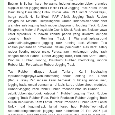
Butiran & Butiran karet berwarna indonesian.epdmrubber granules
supplier epdm jogging track Elastis EPDM Jogging Track Korosi Tahan
Daur Ulang Daur Ulang Untuk Trotoar Tebal: 13 15mm 3. produk hijau,
harga pabrik 4. Sertifikasi IAAF Atletik Jogging Track Rubber
Playground Material Recyclingable Crumb indonesian.epdmrubber
granules sale jogging track rubber playground Jogging Track Rubber
Playground Material Recyclable Crumb Shock Resistant Blok senyawa
karet diproduksi di bawah kondisi pabrik yang dikontrol dengan
Jogging Track | Running Track | Wahanatirtaplayground
wahanatirtaplayground jogging track running track Wahana Tirta
adalah perusahaan profesional dalam pembuatan alas karet safety
rubber flooring rubber mate. Perusahaan membangun joging track
dengan rubber Pabrik Rubber Jogging Track, Produsen Karet Lantai,
Produksi Rubber Flooring, Distributor Rubber Interlocking, Importir
Rubber Mat, Perusahaan Rubber Jogging Track
Top Rubber (Bagus Jaya) Tentang Kami Indotrading
toprubberbagusjaya.web.indotrading about Tentang Top Rubber
(Bagus Jaya) Perusahaan kami bergerak di bidang rubber matt,
jogging track, tempat bermain air di lapisi karet, rubber sheet, moduled.
Rubber Jogging Track Pabrik Rubber Produsen Produksi Rubber
pabrikrubber.rajaproduk kategori 1 Rubber Jogging Track Rubber
Jogging Track Rubber Floor. Pabrik Produsen Rubber Jogging Track
Murah Berkualitas Karet Lantai. Pabrik Produsen Rubber Karet Lantai
Untuk jual joggingtrack lantai karet hub Rubberflooring|jual
rubberflooringindonesia jogging track rubberfloor 23 Feb 2026 jual
joggingtrack rubberflooring yang berkualitas dan mudah diaplikasi.