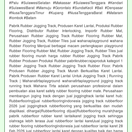
#Palu #SulawesiSelatan #Makassar #SulawesiTenggara #Kendari
#SulawesiBarat #Mamuju #Gorontalo #SundaKecil #Bali #Denpasar
#NusaTenggaraTimur #Kupang #NusaTenggaraBarat #Mataram
#lombok #Batam
Pabrik Rubber Jogging Track, Produsen Karet Lantai, Produksi Rubber
Flooring, Distributor Rubber Interlocking, Importir Rubber Mat,
Perusahaan Rubber Jogging Track Rubber Flooring Rubber Mat,
Rubber Jogging Track, Rubber Tiles jual wahanaplayground wahana
Rubber Flooring Menjual berbagai macam perlengkapan playground
Rubber Flooring Rubber Mat, Rubber Jogging Track, Rubber Tiles jual
rubber flooring murah harga rubber Rubber Jogging Track Pabrik
Rubber Produsen Produksi Rubber pabrikrubber.rajaproduk kategori 1
Rubber Jogging Track Rubber Jogging Track Rubber Floor. Pabrik
Produsen Rubber Jogging Track Murah Berkualitas Karet Lantai.
Pabrik Produsen Rubber Karet Lantai Untuk Jogging Track | Running
Track | Wahanatirtaplayground wahanatirtaplayground jogging track
running track Wahana Tirta adalah perusahaan profesional dalam
pembuatan alas karet safety rubber flooring rubber mate. Perusahaan
membangun joging track dengan jual joggingtrack lantai karet hub:
Rubberflooring|jual rubberflooringindonesia jogging track rubberfloor
2026 jual joggingtrack rubberflooring yang berkualitas dan mudah
diaplikasi. dihargai|Rubberflooring dijual|Rubberflooring murah|harga
pabrik rubberfloor rubber karet lantaikaret jogging track sehingga
olahraga lebih terasa Jual rubberfloor lantai karetJual jogging track
rubber flooring rubberflooringindonesia jual rubberfloor lantai karet 28
Feb 2026 jual rubberfloor lantai karet dengan kualitas baik dan harga