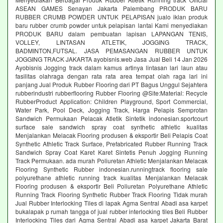
ASEAN GAMES Senayan Jakarta Palembang PRODUK BARU
RUBBER CRUMB POWDER UNTUK PELAPISAN jualo iklan produk
baru rubber crumb powder untuk pelapisan lantai Kami menyediakan
PRODUK BARU dalam pembuatan lapisan LAPANGAN TENIS,
VOLLEY, LINTASAN ATLETIK, JOGGING TRACK,
BADMINTON,FUTSAL. JASA PEMASANGAN RUBBER UNTUK
JOGGING TRACK JAKARTA ayobisnis.web Jasa Jual Beli 14 Jan 2026
Ayobisnis Jogging track dalam kamus artinya lintasan lari laun atau
fasilitas olahraga dengan rata rata area tempat olah raga lari ini
panjang Jual Produk Rubber Flooring dari PT Bagus Unggul Sejahtera
rubberindustri rubberflooring Rubber Flooring @Site:Material: Recycle
RubberProduct Application: Children Playground, Sport Commercial,
Water Park, Pool Deck, Jogging Track, Harga Pelapis Semprotan
Sandwich Permukaan Pelacak Atletik Sintetik indonesian.sportcourt
surface sale sandwich spray coat synthetic athletic kualitas
Menjalankan Melacak Flooring produsen & eksportir Beli Pelapis Coat
Synthetic Athletic Track Surface, Prefabricated Rubber Running Track
Sandwich Spray Coat Karet Karet Sintetis Penuh Jogging Running
Track Permukaan. ada murah Poliuretan Athletic Menjalankan Melacak
Flooring Synthetic Rubber indonesian.runningtrack flooring sale
polyurethane athletic running track kualitas Menjalankan Melacak
Flooring produsen & eksportir Beli Poliuretan Polyurethane Athletic
Running Track Flooring Synthetic Rubber Track Flooring Tidak murah
Jual Rubber Interlocking Tiles di lapak Agma Sentral Abadi asa karpet
bukalapak p rumah tangga of jual rubber interlocking tiles Beli Rubber
Interlocking Tiles dari Agma Sentral Abadi asa karpet Jakarta Barat