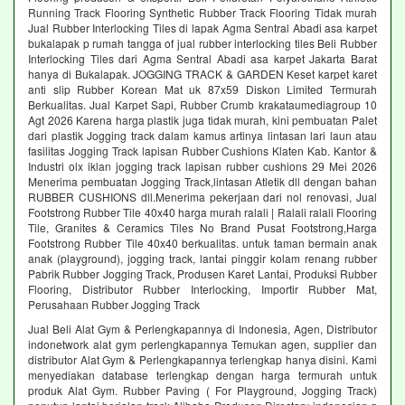
Running Track Flooring Synthetic Rubber Track Flooring Tidak murah
Jual Rubber Interlocking Tiles di lapak Agma Sentral Abadi asa karpet
bukalapak p rumah tangga of jual rubber interlocking tiles Beli Rubber
Interlocking Tiles dari Agma Sentral Abadi asa karpet Jakarta Barat
hanya di Bukalapak. JOGGING TRACK & GARDEN Keset karpet karet
anti slip Rubber Korean Mat uk 87x59 Diskon Limited Termurah
Berkualitas. Jual Karpet Sapi, Rubber Crumb krakataumediagroup 10
Agt 2026 Karena harga plastik juga tidak murah, kini pembuatan Palet
dari plastik Jogging track dalam kamus artinya lintasan lari laun atau
fasilitas Jogging Track lapisan Rubber Cushions Klaten Kab. Kantor &
Industri olx iklan jogging track lapisan rubber cushions 29 Mei 2026
Menerima pembuatan Jogging Track,lintasan Atletik dll dengan bahan
RUBBER CUSHIONS dll.Menerima pekerjaan dari nol renovasi, Jual
Footstrong Rubber Tile 40x40 harga murah ralali | Ralali ralali Flooring
Tile, Granites & Ceramics Tiles No Brand Pusat Footstrong,Harga
Footstrong Rubber Tile 40x40 berkualitas. untuk taman bermain anak
anak (playground), jogging track, lantai pinggir kolam renang rubber
Pabrik Rubber Jogging Track, Produsen Karet Lantai, Produksi Rubber
Flooring, Distributor Rubber Interlocking, Importir Rubber Mat,
Perusahaan Rubber Jogging Track
Jual Beli Alat Gym & Perlengkapannya di Indonesia, Agen, Distributor
indonetwork alat gym perlengkapannya Temukan agen, supplier dan
distributor Alat Gym & Perlengkapannya terlengkap hanya disini. Kami
menyediakan database terlengkap dengan harga termurah untuk
produk Alat Gym. Rubber Paving ( For Playground, Jogging Track)