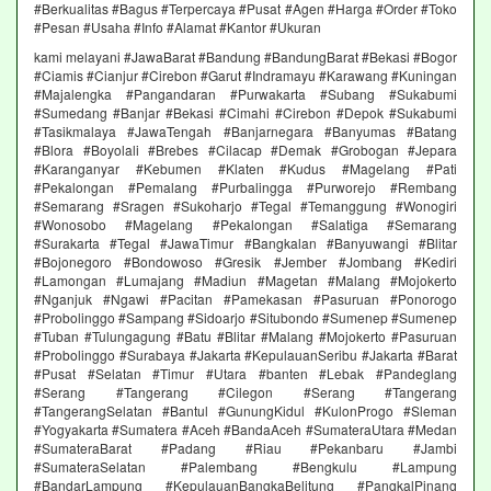
#Berkualitas #Bagus #Terpercaya #Pusat #Agen #Harga #Order #Toko
#Pesan #Usaha #Info #Alamat #Kantor #Ukuran
kami melayani #JawaBarat #Bandung #BandungBarat #Bekasi #Bogor
#Ciamis #Cianjur #Cirebon #Garut #Indramayu #Karawang #Kuningan
#Majalengka #Pangandaran #Purwakarta #Subang #Sukabumi
#Sumedang #Banjar #Bekasi #Cimahi #Cirebon #Depok #Sukabumi
#Tasikmalaya #JawaTengah #Banjarnegara #Banyumas #Batang
#Blora #Boyolali #Brebes #Cilacap #Demak #Grobogan #Jepara
#Karanganyar #Kebumen #Klaten #Kudus #Magelang #Pati
#Pekalongan #Pemalang #Purbalingga #Purworejo #Rembang
#Semarang #Sragen #Sukoharjo #Tegal #Temanggung #Wonogiri
#Wonosobo #Magelang #Pekalongan #Salatiga #Semarang
#Surakarta #Tegal #JawaTimur #Bangkalan #Banyuwangi #Blitar
#Bojonegoro #Bondowoso #Gresik #Jember #Jombang #Kediri
#Lamongan #Lumajang #Madiun #Magetan #Malang #Mojokerto
#Nganjuk #Ngawi #Pacitan #Pamekasan #Pasuruan #Ponorogo
#Probolinggo #Sampang #Sidoarjo #Situbondo #Sumenep #Sumenep
#Tuban #Tulungagung #Batu #Blitar #Malang #Mojokerto #Pasuruan
#Probolinggo #Surabaya #Jakarta #KepulauanSeribu #Jakarta #Barat
#Pusat #Selatan #Timur #Utara #banten #Lebak #Pandeglang
#Serang #Tangerang #Cilegon #Serang #Tangerang
#TangerangSelatan #Bantul #GunungKidul #KulonProgo #Sleman
#Yogyakarta #Sumatera #Aceh #BandaAceh #SumateraUtara #Medan
#SumateraBarat #Padang #Riau #Pekanbaru #Jambi
#SumateraSelatan #Palembang #Bengkulu #Lampung
#BandarLampung #KepulauanBangkaBelitung #PangkalPinang