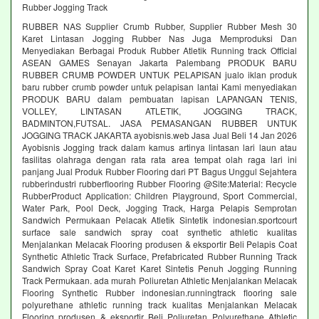
Rubber Jogging Track
RUBBER NAS Supplier Crumb Rubber, Supplier Rubber Mesh 30
Karet Lintasan Jogging Rubber Nas Juga Memproduksi Dan
Menyediakan Berbagai Produk Rubber Atletik Running track Official
ASEAN GAMES Senayan Jakarta Palembang PRODUK BARU
RUBBER CRUMB POWDER UNTUK PELAPISAN jualo iklan produk
baru rubber crumb powder untuk pelapisan lantai Kami menyediakan
PRODUK BARU dalam pembuatan lapisan LAPANGAN TENIS,
VOLLEY, LINTASAN ATLETIK, JOGGING TRACK,
BADMINTON,FUTSAL. JASA PEMASANGAN RUBBER UNTUK
JOGGING TRACK JAKARTA ayobisnis.web Jasa Jual Beli 14 Jan 2026
Ayobisnis Jogging track dalam kamus artinya lintasan lari laun atau
fasilitas olahraga dengan rata rata area tempat olah raga lari ini
panjang Jual Produk Rubber Flooring dari PT Bagus Unggul Sejahtera
rubberindustri rubberflooring Rubber Flooring @Site:Material: Recycle
RubberProduct Application: Children Playground, Sport Commercial,
Water Park, Pool Deck, Jogging Track, Harga Pelapis Semprotan
Sandwich Permukaan Pelacak Atletik Sintetik indonesian.sportcourt
surface sale sandwich spray coat synthetic athletic kualitas
Menjalankan Melacak Flooring produsen & eksportir Beli Pelapis Coat
Synthetic Athletic Track Surface, Prefabricated Rubber Running Track
Sandwich Spray Coat Karet Karet Sintetis Penuh Jogging Running
Track Permukaan. ada murah Poliuretan Athletic Menjalankan Melacak
Flooring Synthetic Rubber indonesian.runningtrack flooring sale
polyurethane athletic running track kualitas Menjalankan Melacak
Flooring produsen & eksportir Beli Poliuretan Polyurethane Athletic