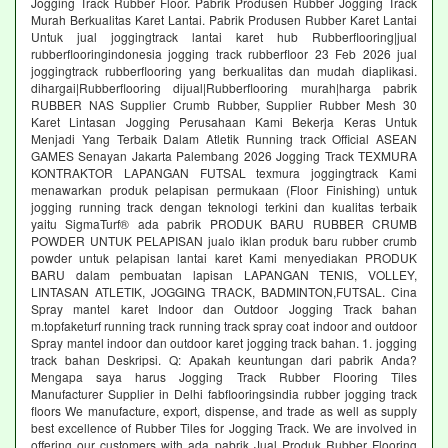
Jogging Track Rubber Floor. Pabrik Produsen Rubber Jogging Track
Murah Berkualitas Karet Lantai. Pabrik Produsen Rubber Karet Lantai
Untuk jual joggingtrack lantai karet hub Rubberflooring|jual
rubberflooringindonesia jogging track rubberfloor 23 Feb 2026 jual
joggingtrack rubberflooring yang berkualitas dan mudah diaplikasi.
dihargai|Rubberflooring dijual|Rubberflooring murah|harga pabrik
RUBBER NAS Supplier Crumb Rubber, Supplier Rubber Mesh 30
Karet Lintasan Jogging Perusahaan Kami Bekerja Keras Untuk
Menjadi Yang Terbaik Dalam Atletik Running track Official ASEAN
GAMES Senayan Jakarta Palembang 2026 Jogging Track TEXMURA
KONTRAKTOR LAPANGAN FUTSAL texmura joggingtrack Kami
menawarkan produk pelapisan permukaan (Floor Finishing) untuk
jogging running track dengan teknologi terkini dan kualitas terbaik
yaitu SigmaTurf® ada pabrik PRODUK BARU RUBBER CRUMB
POWDER UNTUK PELAPISAN jualo iklan produk baru rubber crumb
powder untuk pelapisan lantai karet Kami menyediakan PRODUK
BARU dalam pembuatan lapisan LAPANGAN TENIS, VOLLEY,
LINTASAN ATLETIK, JOGGING TRACK, BADMINTON,FUTSAL. Cina
Spray mantel karet Indoor dan Outdoor Jogging Track bahan
m.topfaketurf running track running track spray coat indoor and outdoor
Spray mantel indoor dan outdoor karet jogging track bahan. 1. jogging
track bahan Deskripsi. Q: Apakah keuntungan dari pabrik Anda?
Mengapa saya harus Jogging Track Rubber Flooring Tiles
Manufacturer Supplier in Delhi fabflooringsindia rubber jogging track
floors We manufacture, export, dispense, and trade as well as supply
best excellence of Rubber Tiles for Jogging Track. We are involved in
offering our customers with ada pabrik Jual Produk Rubber Flooring