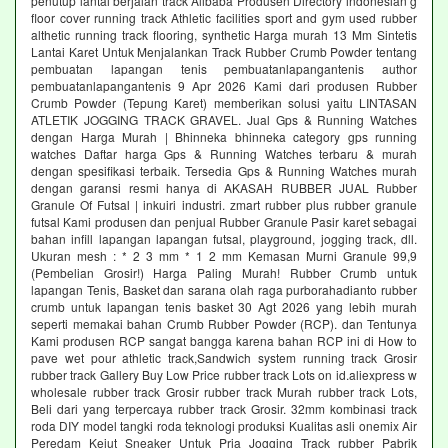
penutup lantai berjalan track Alibaba Produsen Directory indonesian g
floor cover running track Athletic facilities sport and gym used rubber
althetic running track flooring, synthetic Harga murah 13 Mm Sintetis
Lantai Karet Untuk Menjalankan Track Rubber Crumb Powder tentang
pembuatan lapangan tenis pembuatanlapangantenis author
pembuatanlapangantenis 9 Apr 2026 Kami dari produsen Rubber
Crumb Powder (Tepung Karet) memberikan solusi yaitu LINTASAN
ATLETIK JOGGING TRACK GRAVEL. Jual Gps & Running Watches
dengan Harga Murah | Bhinneka bhinneka category gps running
watches Daftar harga Gps & Running Watches terbaru & murah
dengan spesifikasi terbaik. Tersedia Gps & Running Watches murah
dengan garansi resmi hanya di AKASAH RUBBER JUAL Rubber
Granule Of Futsal | inkuiri industri. zmart rubber plus rubber granule
futsal Kami produsen dan penjual Rubber Granule Pasir karet sebagai
bahan infill lapangan lapangan futsal, playground, jogging track, dll.
Ukuran mesh : * 2 3 mm * 1 2 mm Kemasan Murni Granule 99,9
(Pembelian Grosir!) Harga Paling Murah! Rubber Crumb untuk
lapangan Tenis, Basket dan sarana olah raga purborahadianto rubber
crumb untuk lapangan tenis basket 30 Agt 2026 yang lebih murah
seperti memakai bahan Crumb Rubber Powder (RCP). dan Tentunya
Kami produsen RCP sangat bangga karena bahan RCP ini di How to
pave wet pour athletic track,Sandwich system running track Grosir
rubber track Gallery Buy Low Price rubber track Lots on id.aliexpress w
wholesale rubber track Grosir rubber track Murah rubber track Lots,
Beli dari yang terpercaya rubber track Grosir. 32mm kombinasi track
roda DIY model tangki roda teknologi produksi Kualitas asli onemix Air
Peredam Kejut Sneaker Untuk Pria Jogging Track rubber Pabrik