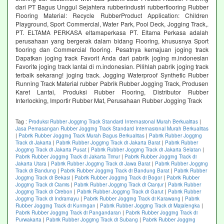
dari PT Bagus Unggul Sejahtera rubberindustri rubberflooring Rubber
Flooring Material: Recycle RubberProduct Application: Children
Playground, Sport Commercial, Water Park, Pool Deck, Jogging Track,.
PT. ELTAMA PERKASA eltamaperkasa PT. Eltama Perkasa adalah
perusahaan yang bergerak dalam bidang Flooring, khususnya Sport
flooring dan Commercial flooring. Pesatnya kemajuan joging track
Dapatkan joging track Favorit Anda dari pabrik joging m.indonesian
Favorite joging track lantai di m.indonesian. Pilihlah pabrik joging track
terbaik sekarang! joging track. Jogging Waterproof Synthetic Rubber
Running Track Material rubber Pabrik Rubber Jogging Track, Produsen
Karet Lantai, Produksi Rubber Flooring, Distributor Rubber
Interlocking, Importir Rubber Mat, Perusahaan Rubber Jogging Track
Tag :
Produksi Rubber Jogging Track Standard Internasional Murah Berkualitas
|
Jasa Pemasangan Rubber Jogging Track Standard Internasional Murah Berkualitas
|
Pabrik Rubber Jogging Track Murah Bagus Berkualitas
|
Pabrik Rubber Jogging
Track di Jakarta
|
Pabrik Rubber Jogging Track di Jakarta Barat
|
Pabrik Rubber
Jogging Track di Jakarta Pusat
|
Pabrik Rubber Jogging Track di Jakarta Selatan
|
Pabrik Rubber Jogging Track di Jakarta Timur
|
Pabrik Rubber Jogging Track di
Jakarta Utara
|
Pabrik Rubber Jogging Track di Jawa Barat
|
Pabrik Rubber Jogging
Track di Bandung
|
Pabrik Rubber Jogging Track di Bandung Barat
|
Pabrik Rubber
Jogging Track di Bekasi
|
Pabrik Rubber Jogging Track di Bogor
|
Pabrik Rubber
Jogging Track di Ciamis
|
Pabrik Rubber Jogging Track di Cianjur
|
Pabrik Rubber
Jogging Track di Cirebon
|
Pabrik Rubber Jogging Track di Garut
|
Pabrik Rubber
Jogging Track di Indramayu
|
Pabrik Rubber Jogging Track di Karawang
|
Pabrik
Rubber Jogging Track di Kuningan
|
Pabrik Rubber Jogging Track di Majalengka
|
Pabrik Rubber Jogging Track di Pangandaran
|
Pabrik Rubber Jogging Track di
Purwakarta
|
Pabrik Rubber Jogging Track di Subang
|
Pabrik Rubber Jogging