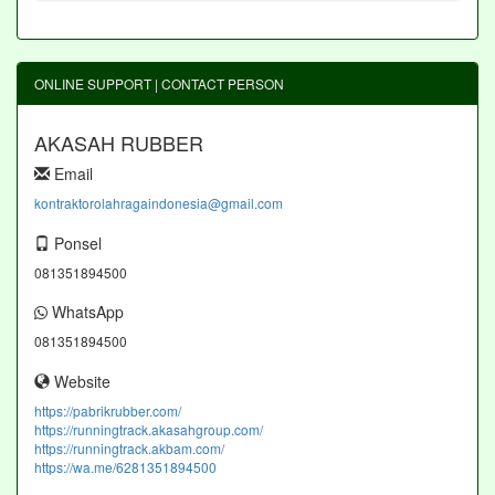
ONLINE SUPPORT | CONTACT PERSON
AKASAH RUBBER
Email
kontraktorolahragaindonesia@gmail.com
Ponsel
081351894500
WhatsApp
081351894500
Website
https://pabrikrubber.com/
https://runningtrack.akasahgroup.com/
https://runningtrack.akbam.com/
https://wa.me/6281351894500