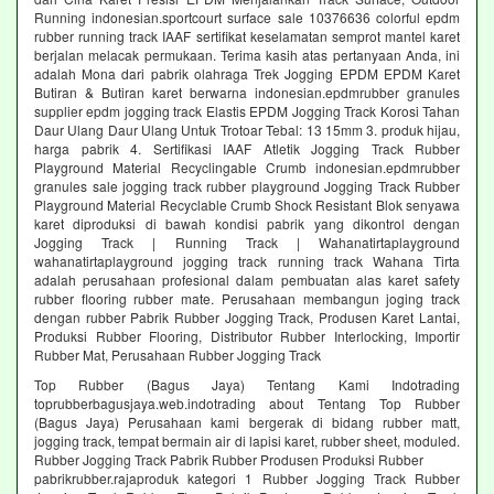
Running indonesian.sportcourt surface sale 10376636 colorful epdm
rubber running track IAAF sertifikat keselamatan semprot mantel karet
berjalan melacak permukaan. Terima kasih atas pertanyaan Anda, ini
adalah Mona dari pabrik olahraga Trek Jogging EPDM EPDM Karet
Butiran & Butiran karet berwarna indonesian.epdmrubber granules
supplier epdm jogging track Elastis EPDM Jogging Track Korosi Tahan
Daur Ulang Daur Ulang Untuk Trotoar Tebal: 13 15mm 3. produk hijau,
harga pabrik 4. Sertifikasi IAAF Atletik Jogging Track Rubber
Playground Material Recyclingable Crumb indonesian.epdmrubber
granules sale jogging track rubber playground Jogging Track Rubber
Playground Material Recyclable Crumb Shock Resistant Blok senyawa
karet diproduksi di bawah kondisi pabrik yang dikontrol dengan
Jogging Track | Running Track | Wahanatirtaplayground
wahanatirtaplayground jogging track running track Wahana Tirta
adalah perusahaan profesional dalam pembuatan alas karet safety
rubber flooring rubber mate. Perusahaan membangun joging track
dengan rubber Pabrik Rubber Jogging Track, Produsen Karet Lantai,
Produksi Rubber Flooring, Distributor Rubber Interlocking, Importir
Rubber Mat, Perusahaan Rubber Jogging Track
Top Rubber (Bagus Jaya) Tentang Kami Indotrading
toprubberbagusjaya.web.indotrading about Tentang Top Rubber
(Bagus Jaya) Perusahaan kami bergerak di bidang rubber matt,
jogging track, tempat bermain air di lapisi karet, rubber sheet, moduled.
Rubber Jogging Track Pabrik Rubber Produsen Produksi Rubber
pabrikrubber.rajaproduk kategori 1 Rubber Jogging Track Rubber