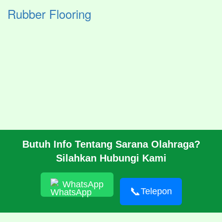
Rubber Flooring
Butuh Info Tentang Sarana Olahraga?
BERANDA
Silahkan Hubungi Kami
PROFIL
CARA PESAN
ARTIKEL
WhatsApp
HUBUNGI KAMI
📞
Telepon
© 2026 https://pabrikrubber.com/ 081351894500 Jasa Pembuatan
Rubber Running Track Lintasan Lari Standar IAAF International
Amateur Athletic Federation WA World Athletics