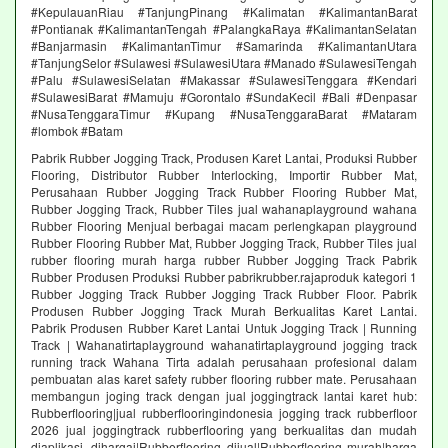
#KepulauanRiau #TanjungPinang #Kalimatan #KalimantanBarat
#Pontianak #KalimantanTengah #PalangkaRaya #KalimantanSelatan
#Banjarmasin #KalimantanTimur #Samarinda #KalimantanUtara
#TanjungSelor #Sulawesi #SulawesiUtara #Manado #SulawesiTengah
#Palu #SulawesiSelatan #Makassar #SulawesiTenggara #Kendari
#SulawesiBarat #Mamuju #Gorontalo #SundaKecil #Bali #Denpasar
#NusaTenggaraTimur #Kupang #NusaTenggaraBarat #Mataram
#lombok #Batam
Pabrik Rubber Jogging Track, Produsen Karet Lantai, Produksi Rubber
Flooring, Distributor Rubber Interlocking, Importir Rubber Mat,
Perusahaan Rubber Jogging Track Rubber Flooring Rubber Mat,
Rubber Jogging Track, Rubber Tiles jual wahanaplayground wahana
Rubber Flooring Menjual berbagai macam perlengkapan playground
Rubber Flooring Rubber Mat, Rubber Jogging Track, Rubber Tiles jual
rubber flooring murah harga rubber Rubber Jogging Track Pabrik
Rubber Produsen Produksi Rubber pabrikrubber.rajaproduk kategori 1
Rubber Jogging Track Rubber Jogging Track Rubber Floor. Pabrik
Produsen Rubber Jogging Track Murah Berkualitas Karet Lantai.
Pabrik Produsen Rubber Karet Lantai Untuk Jogging Track | Running
Track | Wahanatirtaplayground wahanatirtaplayground jogging track
running track Wahana Tirta adalah perusahaan profesional dalam
pembuatan alas karet safety rubber flooring rubber mate. Perusahaan
membangun joging track dengan jual joggingtrack lantai karet hub:
Rubberflooring|jual rubberflooringindonesia jogging track rubberfloor
2026 jual joggingtrack rubberflooring yang berkualitas dan mudah
diaplikasi. dihargai|Rubberflooring dijual|Rubberflooring murah|harga