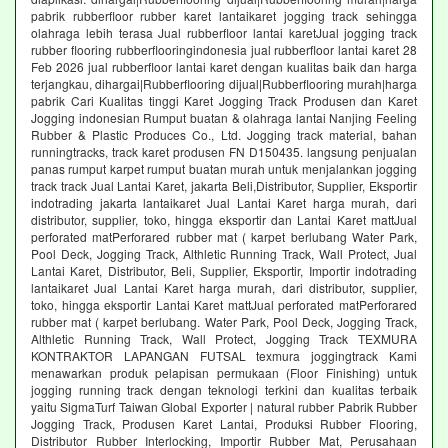
pabrik rubberfloor rubber karet lantaikaret jogging track sehingga
olahraga lebih terasa Jual rubberfloor lantai karetJual jogging track
rubber flooring rubberflooringindonesia jual rubberfloor lantai karet 28
Feb 2026 jual rubberfloor lantai karet dengan kualitas baik dan harga
terjangkau, dihargai|Rubberflooring dijual|Rubberflooring murah|harga
pabrik Cari Kualitas tinggi Karet Jogging Track Produsen dan Karet
Jogging indonesian Rumput buatan & olahraga lantai Nanjing Feeling
Rubber & Plastic Produces Co., Ltd. Jogging track material, bahan
runningtracks, track karet produsen FN D150435. langsung penjualan
panas rumput karpet rumput buatan murah untuk menjalankan jogging
track track Jual Lantai Karet, jakarta Beli,Distributor, Supplier, Eksportir
indotrading jakarta lantaikaret Jual Lantai Karet harga murah, dari
distributor, supplier, toko, hingga eksportir dan Lantai Karet mattJual
perforated matPerforared rubber mat ( karpet berlubang Water Park,
Pool Deck, Jogging Track, Althletic Running Track, Wall Protect, Jual
Lantai Karet, Distributor, Beli, Supplier, Eksportir, Importir indotrading
lantaikaret Jual Lantai Karet harga murah, dari distributor, supplier,
toko, hingga eksportir Lantai Karet mattJual perforated matPerforared
rubber mat ( karpet berlubang. Water Park, Pool Deck, Jogging Track,
Althletic Running Track, Wall Protect, Jogging Track TEXMURA
KONTRAKTOR LAPANGAN FUTSAL texmura joggingtrack Kami
menawarkan produk pelapisan permukaan (Floor Finishing) untuk
jogging running track dengan teknologi terkini dan kualitas terbaik
yaitu SigmaTurf Taiwan Global Exporter | natural rubber Pabrik Rubber
Jogging Track, Produsen Karet Lantai, Produksi Rubber Flooring,
Distributor Rubber Interlocking, Importir Rubber Mat, Perusahaan