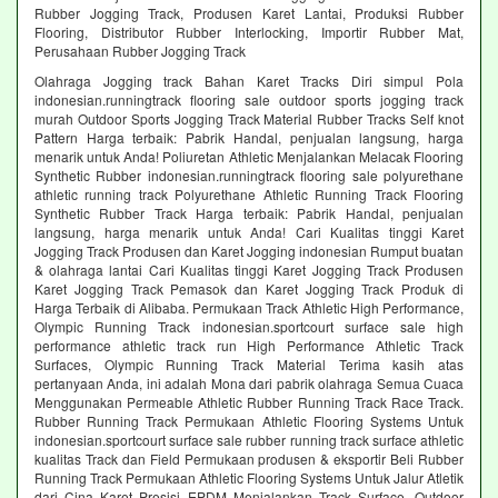
Rubber Jogging Track, Produsen Karet Lantai, Produksi Rubber
Flooring, Distributor Rubber Interlocking, Importir Rubber Mat,
Perusahaan Rubber Jogging Track
Olahraga Jogging track Bahan Karet Tracks Diri simpul Pola
indonesian.runningtrack flooring sale outdoor sports jogging track
murah Outdoor Sports Jogging Track Material Rubber Tracks Self knot
Pattern Harga terbaik: Pabrik Handal, penjualan langsung, harga
menarik untuk Anda! Poliuretan Athletic Menjalankan Melacak Flooring
Synthetic Rubber indonesian.runningtrack flooring sale polyurethane
athletic running track Polyurethane Athletic Running Track Flooring
Synthetic Rubber Track Harga terbaik: Pabrik Handal, penjualan
langsung, harga menarik untuk Anda! Cari Kualitas tinggi Karet
Jogging Track Produsen dan Karet Jogging indonesian Rumput buatan
& olahraga lantai Cari Kualitas tinggi Karet Jogging Track Produsen
Karet Jogging Track Pemasok dan Karet Jogging Track Produk di
Harga Terbaik di Alibaba. Permukaan Track Athletic High Performance,
Olympic Running Track indonesian.sportcourt surface sale high
performance athletic track run High Performance Athletic Track
Surfaces, Olympic Running Track Material Terima kasih atas
pertanyaan Anda, ini adalah Mona dari pabrik olahraga Semua Cuaca
Menggunakan Permeable Athletic Rubber Running Track Race Track.
Rubber Running Track Permukaan Athletic Flooring Systems Untuk
indonesian.sportcourt surface sale rubber running track surface athletic
kualitas Track dan Field Permukaan produsen & eksportir Beli Rubber
Running Track Permukaan Athletic Flooring Systems Untuk Jalur Atletik
dari Cina Karet Presisi EPDM Menjalankan Track Surface, Outdoor