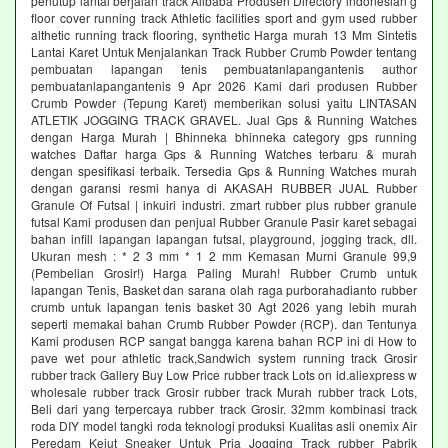
penutup lantai berjalan track Alibaba Produsen Directory indonesian g
floor cover running track Athletic facilities sport and gym used rubber
althetic running track flooring, synthetic Harga murah 13 Mm Sintetis
Lantai Karet Untuk Menjalankan Track Rubber Crumb Powder tentang
pembuatan lapangan tenis pembuatanlapangantenis author
pembuatanlapangantenis 9 Apr 2026 Kami dari produsen Rubber
Crumb Powder (Tepung Karet) memberikan solusi yaitu LINTASAN
ATLETIK JOGGING TRACK GRAVEL. Jual Gps & Running Watches
dengan Harga Murah | Bhinneka bhinneka category gps running
watches Daftar harga Gps & Running Watches terbaru & murah
dengan spesifikasi terbaik. Tersedia Gps & Running Watches murah
dengan garansi resmi hanya di AKASAH RUBBER JUAL Rubber
Granule Of Futsal | inkuiri industri. zmart rubber plus rubber granule
futsal Kami produsen dan penjual Rubber Granule Pasir karet sebagai
bahan infill lapangan lapangan futsal, playground, jogging track, dll.
Ukuran mesh : * 2 3 mm * 1 2 mm Kemasan Murni Granule 99,9
(Pembelian Grosir!) Harga Paling Murah! Rubber Crumb untuk
lapangan Tenis, Basket dan sarana olah raga purborahadianto rubber
crumb untuk lapangan tenis basket 30 Agt 2026 yang lebih murah
seperti memakai bahan Crumb Rubber Powder (RCP). dan Tentunya
Kami produsen RCP sangat bangga karena bahan RCP ini di How to
pave wet pour athletic track,Sandwich system running track Grosir
rubber track Gallery Buy Low Price rubber track Lots on id.aliexpress w
wholesale rubber track Grosir rubber track Murah rubber track Lots,
Beli dari yang terpercaya rubber track Grosir. 32mm kombinasi track
roda DIY model tangki roda teknologi produksi Kualitas asli onemix Air
Peredam Kejut Sneaker Untuk Pria Jogging Track rubber Pabrik