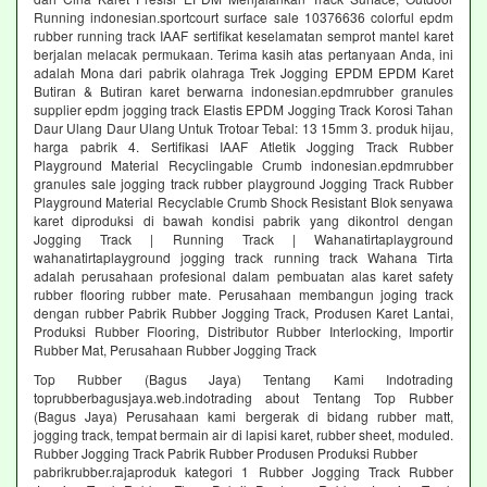
Running indonesian.sportcourt surface sale 10376636 colorful epdm
rubber running track IAAF sertifikat keselamatan semprot mantel karet
berjalan melacak permukaan. Terima kasih atas pertanyaan Anda, ini
adalah Mona dari pabrik olahraga Trek Jogging EPDM EPDM Karet
Butiran & Butiran karet berwarna indonesian.epdmrubber granules
supplier epdm jogging track Elastis EPDM Jogging Track Korosi Tahan
Daur Ulang Daur Ulang Untuk Trotoar Tebal: 13 15mm 3. produk hijau,
harga pabrik 4. Sertifikasi IAAF Atletik Jogging Track Rubber
Playground Material Recyclingable Crumb indonesian.epdmrubber
granules sale jogging track rubber playground Jogging Track Rubber
Playground Material Recyclable Crumb Shock Resistant Blok senyawa
karet diproduksi di bawah kondisi pabrik yang dikontrol dengan
Jogging Track | Running Track | Wahanatirtaplayground
wahanatirtaplayground jogging track running track Wahana Tirta
adalah perusahaan profesional dalam pembuatan alas karet safety
rubber flooring rubber mate. Perusahaan membangun joging track
dengan rubber Pabrik Rubber Jogging Track, Produsen Karet Lantai,
Produksi Rubber Flooring, Distributor Rubber Interlocking, Importir
Rubber Mat, Perusahaan Rubber Jogging Track
Top Rubber (Bagus Jaya) Tentang Kami Indotrading
toprubberbagusjaya.web.indotrading about Tentang Top Rubber
(Bagus Jaya) Perusahaan kami bergerak di bidang rubber matt,
jogging track, tempat bermain air di lapisi karet, rubber sheet, moduled.
Rubber Jogging Track Pabrik Rubber Produsen Produksi Rubber
pabrikrubber.rajaproduk kategori 1 Rubber Jogging Track Rubber