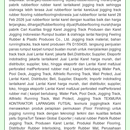
pabrik rubberfloor rubber karet lantaikaret jogging track sehingga
olahraga lebih terasa Jual rubberfloor lantai karetJual jogging track
rubber flooring rubberflooringindonesia jual rubberfloor lantai karet 28
Feb 2026 jual rubberfloor lantai karet dengan kualitas baik dan harga
terjangkau, dihargai|Rubberflooring dijual|Rubberflooring murah|harga
pabrik Cari Kualitas tinggi Karet Jogging Track Produsen dan Karet
Jogging indonesian Rumput buatan & olahraga lantai Nanjing Feeling
Rubber & Plastic Produces Co., Ltd. Jogging track material, bahan
runningtracks, track karet produsen FN D150435. langsung penjualan
panas rumput karpet rumput buatan murah untuk menjalankan jogging
track track Jual Lantai Karet, jakarta Beli,Distributor, Supplier, Eksportir
indotrading jakarta lantaikaret Jual Lantai Karet harga murah, dari
distributor, supplier, toko, hingga eksportir dan Lantai Karet mattJual
perforated matPerforared rubber mat ( karpet berlubang Water Park,
Pool Deck, Jogging Track, Althletic Running Track, Wall Protect, Jual
Lantai Karet, Distributor, Beli, Supplier, Eksportir, Importir indotrading
lantaikaret Jual Lantai Karet harga murah, dari distributor, supplier,
toko, hingga eksportir Lantai Karet mattJual perforated matPerforared
rubber mat ( karpet berlubang. Water Park, Pool Deck, Jogging Track,
Althletic Running Track, Wall Protect, Jogging Track TEXMURA
KONTRAKTOR LAPANGAN FUTSAL texmura joggingtrack Kami
menawarkan produk pelapisan permukaan (Floor Finishing) untuk
jogging running track dengan teknologi terkini dan kualitas terbaik
yaitu SigmaTurf Taiwan Global Exporter | natural rubber Pabrik Rubber
Jogging Track, Produsen Karet Lantai, Produksi Rubber Flooring,
Distributor Rubber Interlocking, Importir Rubber Mat, Perusahaan