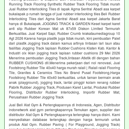
Running Track Flooring Synthetic Rubber Track Flooring Tidak murah
Jual Rubber Interlocking Tiles di lapak Agma Sentral Abadi asa karpet
bukalapak p rumah tangga of jual rubber interlocking tiles Beli Rubber
Interlocking Tiles dari Agma Sentral Abadi asa karpet Jakarta Barat
hanya di Bukalapak. JOGGING TRACK & GARDEN Keset karpet karet
anti slip Rubber Korean Mat uk 87x59 Diskon Limited Termurah
Berkualitas. Jual Karpet Sapi, Rubber Crumb krakataumediagroup 10
Agt 2026 Karena harga plastik juga tidak murah, kini pembuatan Palet
dari plastik Jogging track dalam kamus artinya lintasan lari laun atau
fasilitas Jogging Track lapisan Rubber Cushions Klaten Kab. Kantor &
Industri olx iklan jogging track lapisan rubber cushions 29 Mei 2026
Menerima pembuatan Jogging Track,lintasan Atletik dll dengan bahan
RUBBER CUSHIONS dll.Menerima pekerjaan dari nol renovasi, Jual
Footstrong Rubber Tile 40x40 harga murah ralali | Ralali ralali Flooring
Tile, Granites & Ceramics Tiles No Brand Pusat Footstrong,Harga
Footstrong Rubber Tile 40x40 berkualitas. untuk taman bermain anak
anak (playground), jogging track, lantai pinggir kolam renang rubber
Pabrik Rubber Jogging Track, Produsen Karet Lantai, Produksi Rubber
Flooring, Distributor Rubber Interlocking, Importir Rubber Mat,
Perusahaan Rubber Jogging Track
Jual Beli Alat Gym & Perlengkapannya di Indonesia, Agen, Distributor
indonetwork alat gym perlengkapannya Temukan agen, supplier dan
distributor Alat Gym & Perlengkapannya terlengkap hanya disini. Kami
menyediakan database terlengkap dengan harga termurah untuk
produk Alat Gym. Rubber Paving ( For Playground, Jogging Track)