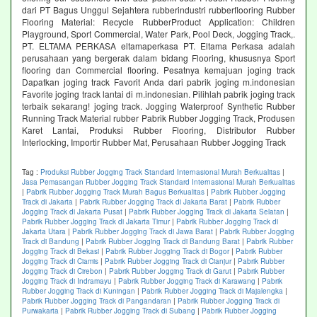
dari PT Bagus Unggul Sejahtera rubberindustri rubberflooring Rubber
Flooring Material: Recycle RubberProduct Application: Children
Playground, Sport Commercial, Water Park, Pool Deck, Jogging Track,.
PT. ELTAMA PERKASA eltamaperkasa PT. Eltama Perkasa adalah
perusahaan yang bergerak dalam bidang Flooring, khususnya Sport
flooring dan Commercial flooring. Pesatnya kemajuan joging track
Dapatkan joging track Favorit Anda dari pabrik joging m.indonesian
Favorite joging track lantai di m.indonesian. Pilihlah pabrik joging track
terbaik sekarang! joging track. Jogging Waterproof Synthetic Rubber
Running Track Material rubber Pabrik Rubber Jogging Track, Produsen
Karet Lantai, Produksi Rubber Flooring, Distributor Rubber
Interlocking, Importir Rubber Mat, Perusahaan Rubber Jogging Track
Tag :
Produksi Rubber Jogging Track Standard Internasional Murah Berkualitas
|
Jasa Pemasangan Rubber Jogging Track Standard Internasional Murah Berkualitas
|
Pabrik Rubber Jogging Track Murah Bagus Berkualitas
|
Pabrik Rubber Jogging
Track di Jakarta
|
Pabrik Rubber Jogging Track di Jakarta Barat
|
Pabrik Rubber
Jogging Track di Jakarta Pusat
|
Pabrik Rubber Jogging Track di Jakarta Selatan
|
Pabrik Rubber Jogging Track di Jakarta Timur
|
Pabrik Rubber Jogging Track di
Jakarta Utara
|
Pabrik Rubber Jogging Track di Jawa Barat
|
Pabrik Rubber Jogging
Track di Bandung
|
Pabrik Rubber Jogging Track di Bandung Barat
|
Pabrik Rubber
Jogging Track di Bekasi
|
Pabrik Rubber Jogging Track di Bogor
|
Pabrik Rubber
Jogging Track di Ciamis
|
Pabrik Rubber Jogging Track di Cianjur
|
Pabrik Rubber
Jogging Track di Cirebon
|
Pabrik Rubber Jogging Track di Garut
|
Pabrik Rubber
Jogging Track di Indramayu
|
Pabrik Rubber Jogging Track di Karawang
|
Pabrik
Rubber Jogging Track di Kuningan
|
Pabrik Rubber Jogging Track di Majalengka
|
Pabrik Rubber Jogging Track di Pangandaran
|
Pabrik Rubber Jogging Track di
Purwakarta
|
Pabrik Rubber Jogging Track di Subang
|
Pabrik Rubber Jogging