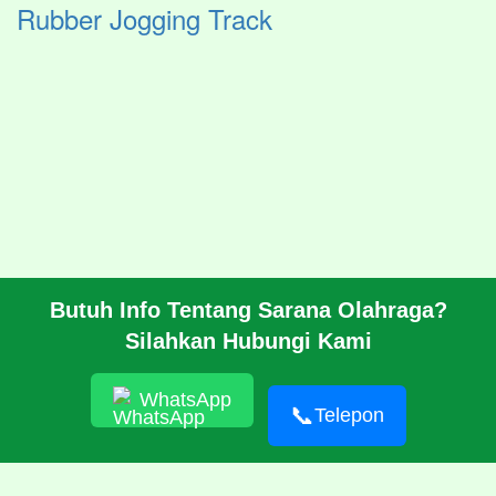
Rubber Jogging Track
Butuh Info Tentang Sarana Olahraga?
BERANDA
Silahkan Hubungi Kami
PROFIL
CARA PESAN
ARTIKEL
WhatsApp
HUBUNGI KAMI
📞
Telepon
© 2026 https://pabrikrubber.com/ 081351894500 Jasa Pembuatan
Rubber Running Track Lintasan Lari Standar IAAF International
Amateur Athletic Federation WA World Athletics