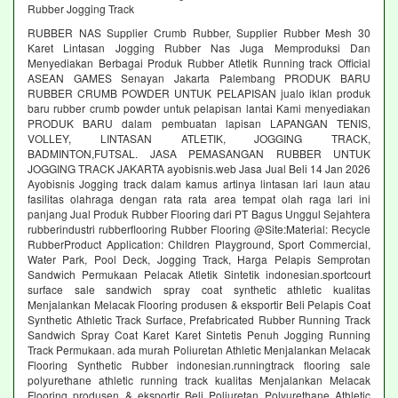
Rubber Jogging Track
RUBBER NAS Supplier Crumb Rubber, Supplier Rubber Mesh 30
Karet Lintasan Jogging Rubber Nas Juga Memproduksi Dan
Menyediakan Berbagai Produk Rubber Atletik Running track Official
ASEAN GAMES Senayan Jakarta Palembang PRODUK BARU
RUBBER CRUMB POWDER UNTUK PELAPISAN jualo iklan produk
baru rubber crumb powder untuk pelapisan lantai Kami menyediakan
PRODUK BARU dalam pembuatan lapisan LAPANGAN TENIS,
VOLLEY, LINTASAN ATLETIK, JOGGING TRACK,
BADMINTON,FUTSAL. JASA PEMASANGAN RUBBER UNTUK
JOGGING TRACK JAKARTA ayobisnis.web Jasa Jual Beli 14 Jan 2026
Ayobisnis Jogging track dalam kamus artinya lintasan lari laun atau
fasilitas olahraga dengan rata rata area tempat olah raga lari ini
panjang Jual Produk Rubber Flooring dari PT Bagus Unggul Sejahtera
rubberindustri rubberflooring Rubber Flooring @Site:Material: Recycle
RubberProduct Application: Children Playground, Sport Commercial,
Water Park, Pool Deck, Jogging Track, Harga Pelapis Semprotan
Sandwich Permukaan Pelacak Atletik Sintetik indonesian.sportcourt
surface sale sandwich spray coat synthetic athletic kualitas
Menjalankan Melacak Flooring produsen & eksportir Beli Pelapis Coat
Synthetic Athletic Track Surface, Prefabricated Rubber Running Track
Sandwich Spray Coat Karet Karet Sintetis Penuh Jogging Running
Track Permukaan. ada murah Poliuretan Athletic Menjalankan Melacak
Flooring Synthetic Rubber indonesian.runningtrack flooring sale
polyurethane athletic running track kualitas Menjalankan Melacak
Flooring produsen & eksportir Beli Poliuretan Polyurethane Athletic