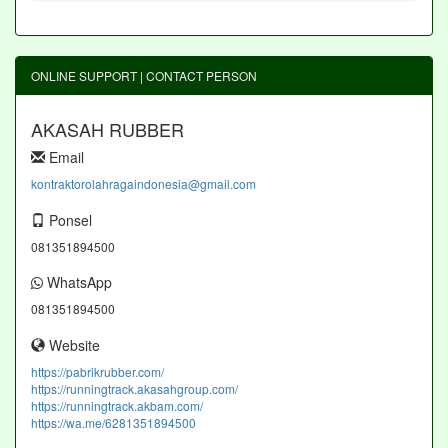
ONLINE SUPPORT | CONTACT PERSON
AKASAH RUBBER
Email
kontraktorolahragaindonesia@gmail.com
Ponsel
081351894500
WhatsApp
081351894500
Website
https://pabrikrubber.com/
https://runningtrack.akasahgroup.com/
https://runningtrack.akbam.com/
https://wa.me/6281351894500