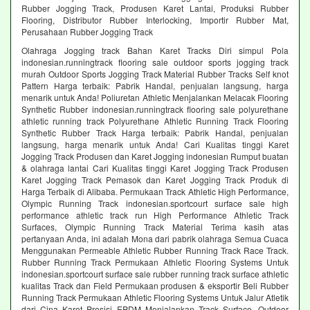
Rubber Jogging Track, Produsen Karet Lantai, Produksi Rubber
Flooring, Distributor Rubber Interlocking, Importir Rubber Mat,
Perusahaan Rubber Jogging Track
Olahraga Jogging track Bahan Karet Tracks Diri simpul Pola
indonesian.runningtrack flooring sale outdoor sports jogging track
murah Outdoor Sports Jogging Track Material Rubber Tracks Self knot
Pattern Harga terbaik: Pabrik Handal, penjualan langsung, harga
menarik untuk Anda! Poliuretan Athletic Menjalankan Melacak Flooring
Synthetic Rubber indonesian.runningtrack flooring sale polyurethane
athletic running track Polyurethane Athletic Running Track Flooring
Synthetic Rubber Track Harga terbaik: Pabrik Handal, penjualan
langsung, harga menarik untuk Anda! Cari Kualitas tinggi Karet
Jogging Track Produsen dan Karet Jogging indonesian Rumput buatan
& olahraga lantai Cari Kualitas tinggi Karet Jogging Track Produsen
Karet Jogging Track Pemasok dan Karet Jogging Track Produk di
Harga Terbaik di Alibaba. Permukaan Track Athletic High Performance,
Olympic Running Track indonesian.sportcourt surface sale high
performance athletic track run High Performance Athletic Track
Surfaces, Olympic Running Track Material Terima kasih atas
pertanyaan Anda, ini adalah Mona dari pabrik olahraga Semua Cuaca
Menggunakan Permeable Athletic Rubber Running Track Race Track.
Rubber Running Track Permukaan Athletic Flooring Systems Untuk
indonesian.sportcourt surface sale rubber running track surface athletic
kualitas Track dan Field Permukaan produsen & eksportir Beli Rubber
Running Track Permukaan Athletic Flooring Systems Untuk Jalur Atletik
dari Cina Karet Presisi EPDM Menjalankan Track Surface, Outdoor