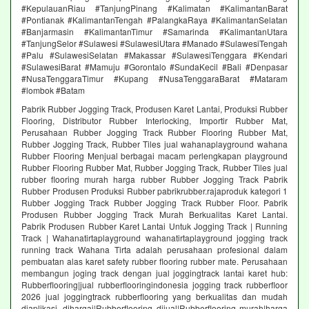
#KepulauanRiau #TanjungPinang #Kalimatan #KalimantanBarat
#Pontianak #KalimantanTengah #PalangkaRaya #KalimantanSelatan
#Banjarmasin #KalimantanTimur #Samarinda #KalimantanUtara
#TanjungSelor #Sulawesi #SulawesiUtara #Manado #SulawesiTengah
#Palu #SulawesiSelatan #Makassar #SulawesiTenggara #Kendari
#SulawesiBarat #Mamuju #Gorontalo #SundaKecil #Bali #Denpasar
#NusaTenggaraTimur #Kupang #NusaTenggaraBarat #Mataram
#lombok #Batam
Pabrik Rubber Jogging Track, Produsen Karet Lantai, Produksi Rubber
Flooring, Distributor Rubber Interlocking, Importir Rubber Mat,
Perusahaan Rubber Jogging Track Rubber Flooring Rubber Mat,
Rubber Jogging Track, Rubber Tiles jual wahanaplayground wahana
Rubber Flooring Menjual berbagai macam perlengkapan playground
Rubber Flooring Rubber Mat, Rubber Jogging Track, Rubber Tiles jual
rubber flooring murah harga rubber Rubber Jogging Track Pabrik
Rubber Produsen Produksi Rubber pabrikrubber.rajaproduk kategori 1
Rubber Jogging Track Rubber Jogging Track Rubber Floor. Pabrik
Produsen Rubber Jogging Track Murah Berkualitas Karet Lantai.
Pabrik Produsen Rubber Karet Lantai Untuk Jogging Track | Running
Track | Wahanatirtaplayground wahanatirtaplayground jogging track
running track Wahana Tirta adalah perusahaan profesional dalam
pembuatan alas karet safety rubber flooring rubber mate. Perusahaan
membangun joging track dengan jual joggingtrack lantai karet hub:
Rubberflooring|jual rubberflooringindonesia jogging track rubberfloor
2026 jual joggingtrack rubberflooring yang berkualitas dan mudah
diaplikasi. dihargai|Rubberflooring dijual|Rubberflooring murah|harga