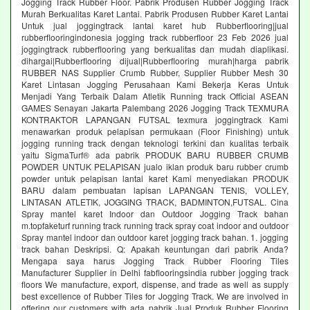
Jogging Track Rubber Floor. Pabrik Produsen Rubber Jogging Track
Murah Berkualitas Karet Lantai. Pabrik Produsen Rubber Karet Lantai
Untuk jual joggingtrack lantai karet hub Rubberflooring|jual
rubberflooringindonesia jogging track rubberfloor 23 Feb 2026 jual
joggingtrack rubberflooring yang berkualitas dan mudah diaplikasi.
dihargai|Rubberflooring dijual|Rubberflooring murah|harga pabrik
RUBBER NAS Supplier Crumb Rubber, Supplier Rubber Mesh 30
Karet Lintasan Jogging Perusahaan Kami Bekerja Keras Untuk
Menjadi Yang Terbaik Dalam Atletik Running track Official ASEAN
GAMES Senayan Jakarta Palembang 2026 Jogging Track TEXMURA
KONTRAKTOR LAPANGAN FUTSAL texmura joggingtrack Kami
menawarkan produk pelapisan permukaan (Floor Finishing) untuk
jogging running track dengan teknologi terkini dan kualitas terbaik
yaitu SigmaTurf® ada pabrik PRODUK BARU RUBBER CRUMB
POWDER UNTUK PELAPISAN jualo iklan produk baru rubber crumb
powder untuk pelapisan lantai karet Kami menyediakan PRODUK
BARU dalam pembuatan lapisan LAPANGAN TENIS, VOLLEY,
LINTASAN ATLETIK, JOGGING TRACK, BADMINTON,FUTSAL. Cina
Spray mantel karet Indoor dan Outdoor Jogging Track bahan
m.topfaketurf running track running track spray coat indoor and outdoor
Spray mantel indoor dan outdoor karet jogging track bahan. 1. jogging
track bahan Deskripsi. Q: Apakah keuntungan dari pabrik Anda?
Mengapa saya harus Jogging Track Rubber Flooring Tiles
Manufacturer Supplier in Delhi fabflooringsindia rubber jogging track
floors We manufacture, export, dispense, and trade as well as supply
best excellence of Rubber Tiles for Jogging Track. We are involved in
offering our customers with ada pabrik Jual Produk Rubber Flooring