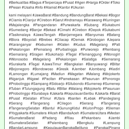
#Berkualitas #Bagus #Terpercaya #Pusat #Agen #Harga #Order #Toko
#Pesan #Usaha #Info #Alamat #Kantor #Ukuran
kami melayani #JawaBarat #Bandung #BandungBarat #Bekasi #Bogor
#Ciamis #Cianjur #Cirebon #Garut #Indramayu #Karawang #Kuningan
#Majalengka #Pangandaran #Purwakarta #Subang #Sukabumi
#Sumedang #Banjar #Bekasi #Cimahi #Cirebon #Depok #Sukabumi
#Tasikmalaya #JawaTengah #Banjarnegara #Banyumas #Batang
#Blora #Boyolali #Brebes #Cilacap #Demak #Grobogan #Jepara
#Karanganyar #Kebumen #Klaten #Kudus #Magelang #Pati
#Pekalongan #Pemalang #Purbalingga #Purworejo #Rembang
#Semarang #Sragen #Sukoharjo #Tegal #Temanggung #Wonogiri
#Wonosobo #Magelang #Pekalongan #Salatiga #Semarang
#Surakarta #Tegal #JawaTimur #Bangkalan #Banyuwangi #Blitar
#Bojonegoro #Bondowoso #Gresik #Jember #Jombang #Kediri
#Lamongan #Lumajang #Madiun #Magetan #Malang #Mojokerto
#Nganjuk #Ngawi #Pacitan #Pamekasan #Pasuruan #Ponorogo
#Probolinggo #Sampang #Sidoarjo #Situbondo #Sumenep #Sumenep
#Tuban #Tulungagung #Batu #Blitar #Malang #Mojokerto #Pasuruan
#Probolinggo #Surabaya #Jakarta #KepulauanSeribu #Jakarta #Barat
#Pusat #Selatan #Timur #Utara #banten #Lebak #Pandeglang
#Serang #Tangerang #Cilegon #Serang #Tangerang
#TangerangSelatan #Bantul #GunungKidul #KulonProgo #Sleman
#Yogyakarta #Sumatera #Aceh #BandaAceh #SumateraUtara #Medan
#SumateraBarat #Padang #Riau #Pekanbaru #Jambi
#SumateraSelatan #Palembang #Bengkulu #Lampung
#BandarLampung #KepulauanBangkaBelitung #PangkalPinang