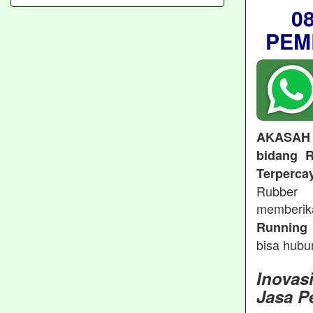
0
PEM
AKASAH
bidang R
Terperca
Rubber 
memberi
Running 
bisa hubu
Inovas
Jasa P