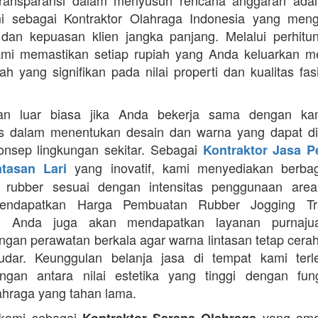
Transparansi dalam menyusun rencana anggaran adala
mi sebagai Kontraktor Olahraga Indonesia yang men
s dan kepuasan klien jangka panjang. Melalui perhit
ami memastikan setiap rupiah yang Anda keluarkan 
ah yang signifikan pada nilai properti dan kualitas fas
an luar biasa jika Anda bekerja sama dengan ka
itas dalam menentukan desain dan warna yang dapat d
nsep lingkungan sekitar. Sebagai
Kontraktor Jasa 
yang inovatif, kami menyediakan berbaga
ntasan Lari
n rubber sesuai dengan intensitas penggunaan area 
mendapatkan Harga Pembuatan Rubber Jogging Tr
, Anda juga akan mendapatkan layanan purnaju
gan perawatan berkala agar warna lintasan tetap cerah
dar. Keunggulan belanja jasa di tempat kami terl
gan antara nilai estetika yang tinggi dengan fung
ahraga yang tahan lama.
 kami sebagai
yang ama