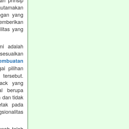
h prinsip
gutamakan
ungan yang
memberikan
ilitas yang
mi adalah
isesuaikan
Pembuatan
i pilihan
tersebut.
ack yang
al berupa
 dan tidak
etak pada
sionalitas
nah telah