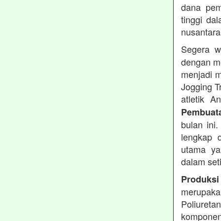
dana pemb
tinggi dal
nusantara
Segera w
dengan me
menjadi m
Jogging T
atletik 
Pembuata
bulan ini
lengkap d
utama ya
dalam set
Produksi
merupakan
Poliuret
komponen 