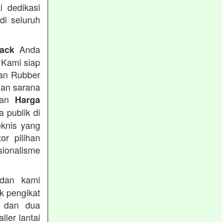
i dedikasi
 di seluruh
Anda
rack
 Kami siap
tan Rubber
han sarana
tkan
Harga
 publik di
eknis yang
or pilihan
ionalisme
an kami
k pengikat
n dan dua
ler lantai