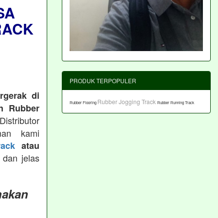
SA
RACK
PRODUK TERPOPULER
rgerak di
Rubber Jogging Track
Rubber Flooring
Rubber Running Track
n Rubber
istributor
man kami
ack
atau
 dan jelas
nakan