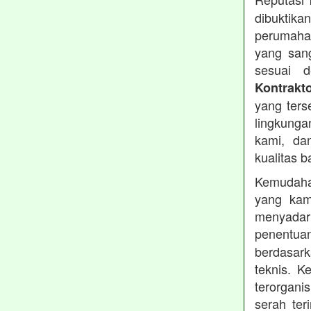
dibuktika
perumahan
yang sang
sesuai d
Kontrakt
yang ters
lingkung
kami, da
kualitas b
Kemudahan
yang kam
menyadari
penentu
berdasark
teknis. 
terorgani
serah te