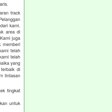
ris.
ran track
Pelanggan
dari kami.
uk area di
 Kami juga
uk memberi
kami telah
kami telah
maika yang
terbaik di
m lintasan
ek tingkat
akan untuk