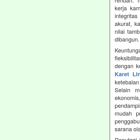
rendah. 
kerja ka
integrita
akurat, k
nilai tamb
dibangun.
Keuntung
fleksibil
dengan ko
Karet Li
ketebala
Selain 
ekonomis
pendampin
mudah pu
penggabun
sarana ol
Reputasi