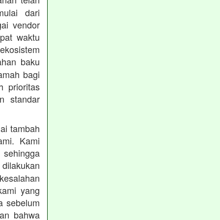
mulai dari
gai vendor
epat waktu
ekosistem
ahan baku
ramah bagi
prioritas
n standar
lai tambah
ami. Kami
, sehingga
 dilakukan
 kesalahan
kami yang
ba sebelum
kan bahwa