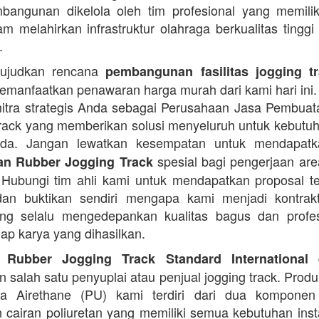
angunan dikelola oleh tim profesional yang memilik
am melahirkan infrastruktur olahraga berkualitas tinggi
.
ujudkan rencana
pembangunan fasilitas jogging t
manfaatkan penawaran harga murah dari kami hari ini.
itra strategis Anda sebagai Perusahaan Jasa Pembua
rack yang memberikan solusi menyeluruh untuk kebutu
Anda. Jangan lewatkan kesempatan untuk mendapa
spesial bagi pengerjaan area
n Rubber Jogging Track
. Hubungi tim ahli kami untuk mendapatkan proposal t
an buktikan sendiri mengapa kami menjadi kontrakt
ng selalu mengedepankan kualitas bagus dan profes
iap karya yang dihasilkan.
d
 Rubber Jogging Track Standard International
 salah satu penyuplai atau penjual jogging track. Produ
ana Airethane (PU) kami terdiri dari dua kompone
cairan poliuretan yang memiliki semua kebutuhan instal