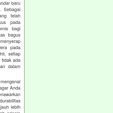
andar baru
. Sebagai
ng telah
okus pada
omis bagi
tas bagus
 menyerap
dera pada
li, setiap
 tidak ada
kan dalam
 mengenai
agar Anda
menawarkan
rabilitas
jauh lebih