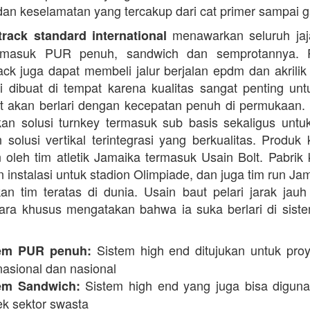
dan keselamatan yang tercakup dari cat primer sampai ga
menawarkan seluruh jaja
rack standard international
termasuk PUR penuh, sandwich dan semprotannya. 
rack juga dapat membeli jalur berjalan epdm dan akrilik 
i dibuat di tempat karena kualitas sangat penting unt
t akan berlari dengan kecepatan penuh di permukaan.
n solusi turnkey termasuk sub basis sekaligus unt
 solusi vertikal terintegrasi yang berkualitas. Produk 
 oleh tim atletik Jamaika termasuk Usain Bolt. Pabrik 
 instalasi untuk stadion Olimpiade, dan juga tim run Ja
an tim teratas di dunia. Usain baut pelari jarak jauh 
ara khusus mengatakan bahwa ia suka berlari di siste
Sistem high end ditujukan untuk proy
em PUR penuh:
nasional dan nasional
Sistem high end yang juga bisa digun
em Sandwich:
ek sektor swasta