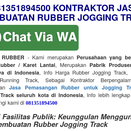
81351894500 KONTRAKTOR JA
BUATAN RUBBER JOGGING T
- Kami merupakan
 RUBBER
Perusahaan yang be
, Merupakan
ubber / Karet Lantai
Pabrik Produse
, Info Harga Rubber Jogging Track, D
ya di Indonesia
Running Track, Sebagai Kontraktor Berpengala
kan
Jasa Pemasangan Rubber untuk Jogging Tr
, Info lebih lengkap
Track seluruh kota di Indonesia
ngi kami di
081351894500
i Fasilitas Publik: Keunggulan Menggu
embuatan Rubber Jogging Track