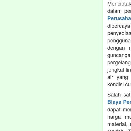
Menciptak
dalam pe
Perusah
dipercay
penyedia
pengguna
dengan m
guncanga
pergelang
jengkal l
air yang
kondisi c
Salah sa
Biaya Pe
dapat men
harga mu
material,