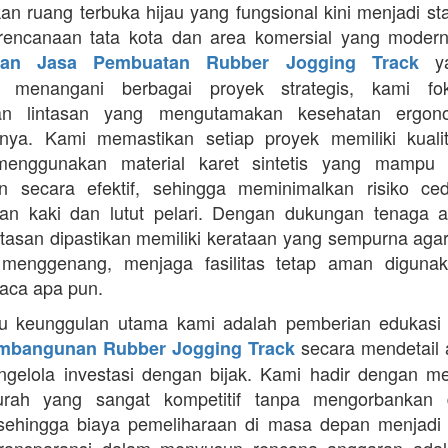
an ruang terbuka hijau yang fungsional kini menjadi st
rencanaan tata kota dan area komersial yang modern
ya
aan Jasa Pembuatan Rubber Jogging Track
a menangani berbagai proyek strategis, kami f
an lintasan yang mengutamakan kesehatan ergon
nya. Kami memastikan setiap proyek memiliki kuali
enggunakan material karet sintetis yang mampu
n secara efektif, sehingga meminimalkan risiko ce
an kaki dan lutut pelari. Dengan dukungan tenaga ah
intasan dipastikan memiliki kerataan yang sempurna agar
 menggenang, menjaga fasilitas tetap aman diguna
uaca apa pun.
tu keunggulan utama kami adalah pemberian edukasi
secara mendetail 
mbangunan Rubber Jogging Track
gelola investasi dengan bijak. Kami hadir dengan 
rah yang sangat kompetitif tanpa mengorbankan du
 sehingga biaya pemeliharaan di masa depan menjadi 