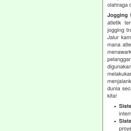
olahraga 
Jogging t
atletik 
jogging t
Jalur kam
mana atle
menawarka
pelanggan
digunakan
melakukan
menjalank
dunia sec
kita!
Sist
inter
Sist
proy