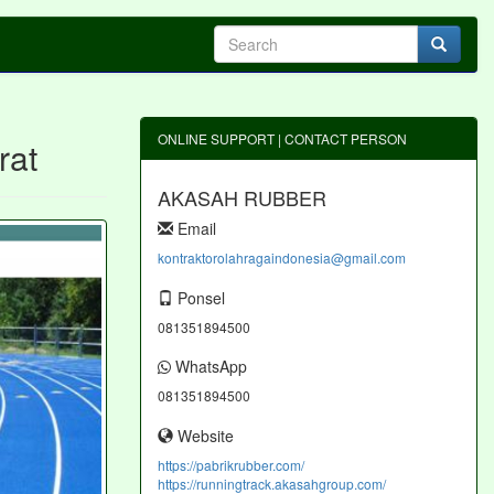
ONLINE SUPPORT | CONTACT PERSON
rat
AKASAH RUBBER
Email
kontraktorolahragaindonesia@gmail.com
Ponsel
081351894500
WhatsApp
081351894500
Website
https://pabrikrubber.com/
https://runningtrack.akasahgroup.com/