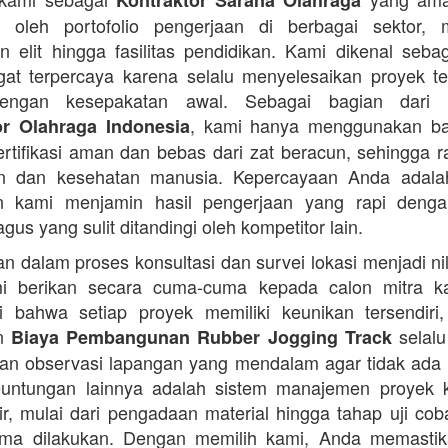
Kontraktor Sarana Olahraga
n oleh portofolio pengerjaan di berbagai sektor, 
 elit hingga fasilitas pendidikan. Kami dikenal seba
at terpercaya karena selalu menyelesaikan proyek t
engan kesepakatan awal. Sebagai bagian dari 
, kami hanya menggunakan b
or Olahraga Indonesia
ertifikasi aman dan bebas dari zat beracun, sehingga 
an dan kesehatan manusia. Kepercayaan Anda adalah 
n kami menjamin hasil pengerjaan yang rapi denga
agus yang sulit ditandingi oleh kompetitor lain.
 dalam proses konsultasi dan survei lokasi menjadi ni
i berikan secara cuma-cuma kepada calon mitra k
 bahwa setiap proyek memiliki keunikan tersendiri
an
selalu
Biaya Pembangunan Rubber Jogging Track
an observasi lapangan yang mendalam agar tidak ada
Keuntungan lainnya adalah sistem manajemen proyek 
sir, mulai dari pengadaan material hingga tahap uji co
rima dilakukan. Dengan memilih kami, Anda memasti