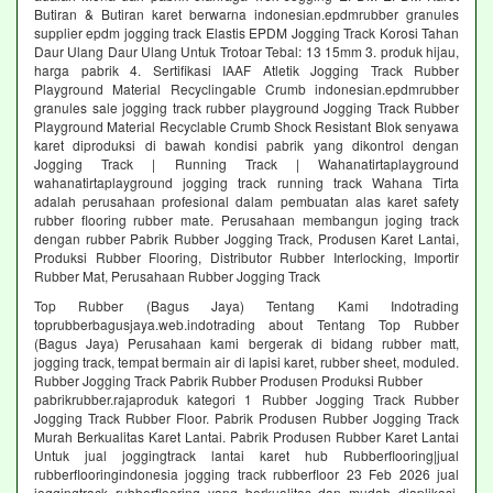
Butiran & Butiran karet berwarna indonesian.epdmrubber granules
supplier epdm jogging track Elastis EPDM Jogging Track Korosi Tahan
Daur Ulang Daur Ulang Untuk Trotoar Tebal: 13 15mm 3. produk hijau,
harga pabrik 4. Sertifikasi IAAF Atletik Jogging Track Rubber
Playground Material Recyclingable Crumb indonesian.epdmrubber
granules sale jogging track rubber playground Jogging Track Rubber
Playground Material Recyclable Crumb Shock Resistant Blok senyawa
karet diproduksi di bawah kondisi pabrik yang dikontrol dengan
Jogging Track | Running Track | Wahanatirtaplayground
wahanatirtaplayground jogging track running track Wahana Tirta
adalah perusahaan profesional dalam pembuatan alas karet safety
rubber flooring rubber mate. Perusahaan membangun joging track
dengan rubber Pabrik Rubber Jogging Track, Produsen Karet Lantai,
Produksi Rubber Flooring, Distributor Rubber Interlocking, Importir
Rubber Mat, Perusahaan Rubber Jogging Track
Top Rubber (Bagus Jaya) Tentang Kami Indotrading
toprubberbagusjaya.web.indotrading about Tentang Top Rubber
(Bagus Jaya) Perusahaan kami bergerak di bidang rubber matt,
jogging track, tempat bermain air di lapisi karet, rubber sheet, moduled.
Rubber Jogging Track Pabrik Rubber Produsen Produksi Rubber
pabrikrubber.rajaproduk kategori 1 Rubber Jogging Track Rubber
Jogging Track Rubber Floor. Pabrik Produsen Rubber Jogging Track
Murah Berkualitas Karet Lantai. Pabrik Produsen Rubber Karet Lantai
Untuk jual joggingtrack lantai karet hub Rubberflooring|jual
rubberflooringindonesia jogging track rubberfloor 23 Feb 2026 jual
joggingtrack rubberflooring yang berkualitas dan mudah diaplikasi.