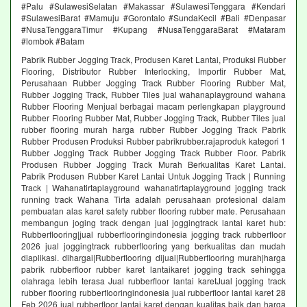
#Palu #SulawesiSelatan #Makassar #SulawesiTenggara #Kendari
#SulawesiBarat #Mamuju #Gorontalo #SundaKecil #Bali #Denpasar
#NusaTenggaraTimur #Kupang #NusaTenggaraBarat #Mataram
#lombok #Batam
Pabrik Rubber Jogging Track, Produsen Karet Lantai, Produksi Rubber
Flooring, Distributor Rubber Interlocking, Importir Rubber Mat,
Perusahaan Rubber Jogging Track Rubber Flooring Rubber Mat,
Rubber Jogging Track, Rubber Tiles jual wahanaplayground wahana
Rubber Flooring Menjual berbagai macam perlengkapan playground
Rubber Flooring Rubber Mat, Rubber Jogging Track, Rubber Tiles jual
rubber flooring murah harga rubber Rubber Jogging Track Pabrik
Rubber Produsen Produksi Rubber pabrikrubber.rajaproduk kategori 1
Rubber Jogging Track Rubber Jogging Track Rubber Floor. Pabrik
Produsen Rubber Jogging Track Murah Berkualitas Karet Lantai.
Pabrik Produsen Rubber Karet Lantai Untuk Jogging Track | Running
Track | Wahanatirtaplayground wahanatirtaplayground jogging track
running track Wahana Tirta adalah perusahaan profesional dalam
pembuatan alas karet safety rubber flooring rubber mate. Perusahaan
membangun joging track dengan jual joggingtrack lantai karet hub:
Rubberflooring|jual rubberflooringindonesia jogging track rubberfloor
2026 jual joggingtrack rubberflooring yang berkualitas dan mudah
diaplikasi. dihargai|Rubberflooring dijual|Rubberflooring murah|harga
pabrik rubberfloor rubber karet lantaikaret jogging track sehingga
olahraga lebih terasa Jual rubberfloor lantai karetJual jogging track
rubber flooring rubberflooringindonesia jual rubberfloor lantai karet 28
Feb 2026 jual rubberfloor lantai karet dengan kualitas baik dan harga