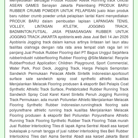
ASEAN GAMES Senayan Jakarta Palembang PRODUK BARU
RUBBER CRUMB POWDER UNTUK PELAPISAN jualo iklan produk
baru rubber crumb powder untuk pelapisan lantai Kami menyediakan
PRODUK BARU dalam pembuatan lapisan LAPANGAN TENIS,
VOLLEY, LINTASAN ATLETIK, JOGGING TRACK,
BADMINTON,FUTSAL. JASA PEMASANGAN RUBBER UNTUK
JOGGING TRACK JAKARTA ayobisnis.web Jasa Jual Beli 14 Jan 2026
Ayobisnis Jogging track dalam kamus artinya lintasan lari laun atau
fasilitas olahraga dengan rata rata area tempat olah raga lari ini
panjang Jual Produk Rubber Flooring dari PT Bagus Unggul Sejahtera
rubberindustri rubberflooring Rubber Flooring @Site:Material: Recycle
RubberProduct Application: Children Playground, Sport Commercial,
Water Park, Pool Deck, Jogging Track, Harga Pelapis Semprotan
Sandwich Permukaan Pelacak Atletik Sintetik indonesian.sportcourt
surface sale sandwich spray coat synthetic athletic kualitas
Menjalankan Melacak Flooring produsen & eksportir Beli Pelapis Coat
Synthetic Athletic Track Surface, Prefabricated Rubber Running Track
Sandwich Spray Coat Karet Karet Sintetis Penuh Jogging Running
Track Permukaan. ada murah Poliuretan Athletic Menjalankan Melacak
Flooring Synthetic Rubber indonesian.runningtrack flooring sale
polyurethane athletic running track kualitas Menjalankan Melacak
Flooring produsen & eksportir Beli Poliuretan Polyurethane Athletic
Running Track Flooring Synthetic Rubber Track Flooring Tidak murah
Jual Rubber Interlocking Tiles di lapak Agma Sentral Abadi asa karpet
bukalapak p rumah tangga of jual rubber interlocking tiles Beli Rubber
Interlocking Tiles dari Agma Sentral Abadi asa karpet Jakarta Barat