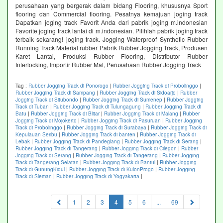
perusahaan yang bergerak dalam bidang Flooring, khususnya Sport
flooring dan Commercial flooring. Pesatnya kemajuan joging track
Dapatkan joging track Favorit Anda dari pabrik joging m.indonesian
Favorite joging track lantai di m.indonesian. Pilihlah pabrik joging track
terbaik sekarang! joging track. Jogging Waterproof Synthetic Rubber
Running Track Material rubber Pabrik Rubber Jogging Track, Produsen
Karet Lantai, Produksi Rubber Flooring, Distributor Rubber
Interlocking, Importir Rubber Mat, Perusahaan Rubber Jogging Track
Tag :
Rubber Jogging Track di Ponorogo
|
Rubber Jogging Track di Probolinggo
|
Rubber Jogging Track di Sampang
|
Rubber Jogging Track di Sidoarjo
|
Rubber
Jogging Track di Situbondo
|
Rubber Jogging Track di Sumenep
|
Rubber Jogging
Track di Tuban
|
Rubber Jogging Track di Tulungagung
|
Rubber Jogging Track di
Batu
|
Rubber Jogging Track di Blitar
|
Rubber Jogging Track di Malang
|
Rubber
Jogging Track di Mojokerto
|
Rubber Jogging Track di Pasuruan
|
Rubber Jogging
Track di Probolinggo
|
Rubber Jogging Track di Surabaya
|
Rubber Jogging Track di
Kepulauan Seribu
|
Rubber Jogging Track di banten
|
Rubber Jogging Track di
Lebak
|
Rubber Jogging Track di Pandeglang
|
Rubber Jogging Track di Serang
|
Rubber Jogging Track di Tangerang
|
Rubber Jogging Track di Cilegon
|
Rubber
Jogging Track di Serang
|
Rubber Jogging Track di Tangerang
|
Rubber Jogging
Track di Tangerang Selatan
|
Rubber Jogging Track di Bantul
|
Rubber Jogging
Track di GunungKidul
|
Rubber Jogging Track di KulonProgo
|
Rubber Jogging
Track di Sleman
|
Rubber Jogging Track di Yogyakarta
|
(current)
1
2
3
4
5
6
...
69