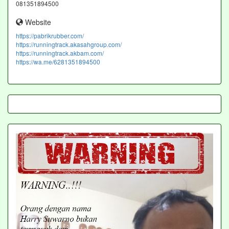
081351894500
Website
https://pabrikrubber.com/
https://runningtrack.akasahgroup.com/
https://runningtrack.akbam.com/
https://wa.me/6281351894500