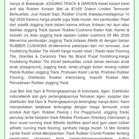
hanya di Bukalapak. JOGGING TRACK & GARDEN Keset karpet karet
anti slip Rubber Korean Mat uk 87x59 Diskon Limited Termurah
Berkualitas. Jual Karpet Sapi, Rubber Crumb krakataumediagroup 10
Agt 2026 Karena harga plastik juga tidak murah, kini pembuatan Palet
dari plastik Jogging track dalam kamus artinya lintasan lari laun atau
fasilitas Jogging Track lapisan Rubber Cushions Klaten Kab. Kantor &
Industri olx iklan jogging track lapisan rubber cushions 29 Mei 2026
Menerima pembuatan Jogging Track,lintasan Atletik dll dengan bahan
RUBBER CUSHIONS dll.Menerima pekerjaan dari nol renovasi, Jual
Footstrong Rubber Tile 40x40 harga murah ralali | Ralali ralali Flooring
Tile, Granites & Ceramics Tiles No Brand Pusat Footstrong,Harga
Footstrong Rubber Tile 40x40 berkualitas. untuk taman bermain anak
anak (playground), jogging track, lantai pinggir kolam renang rubber
Pabrik Rubber Jogging Track, Produsen Karet Lantai, Produksi Rubber
Flooring, Distributor Rubber Interlocking, Importir Rubber Mat,
Perusahaan Rubber Jogging Track
Jual Beli Alat Gym & Perlengkapannya di Indonesia, Agen, Distributor
indonetwork alat gym perlengkapannya Temukan agen, supplier dan
distributor Alat Gym & Perlengkapannya terlengkap hanya disini. Kami
menyediakan database terlengkap dengan harga termurah untuk
produk Alat Gym. Rubber Paving ( For Playground, Jogging Track)
penutup lantai berjalan track Alibaba Produsen Directory indonesian g
floor cover running track Athletic facilities sport and gym used rubber
althetic running track flooring, synthetic Harga murah 13 Mm Sintetis
Lantai Karet Untuk Menjalankan Track Rubber Crumb Powder tentang
pembuatan lapangan tenis pembuatanlapangantenis author