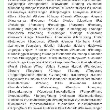
#Majalengka #Pangandaran #Purwakarta #Subang #Sukabumi
#Sumedang #Banjar #Bekasi #Cimahi #Cirebon #Depok #Sukabumi
#Tasikmalaya #JawaTengah #Banjarnegara #Banyumas #Batang
#Blora #Boyolali #Brebes #Cilacap #Demak #Grobogan #Jepara
#Karanganyar #Kebumen #Klaten #Kudus #Magelang #Pati
#Pekalongan #Pemalang #Purbalingga #Purworejo #Rembang
#Semarang #Sragen #Sukoharjo #Tegal #Temanggung #Wonogiri
#Wonosobo #Magelang #Pekalongan #Salatiga #Semarang
#Surakarta #Tegal #JawaTimur #Bangkalan #Banyuwangi #Blitar
#Bojonegoro #Bondowoso #Gresik #Jember #Jombang #Kediri
#Lamongan #Lumajang #Madiun #Magetan #Malang #Mojokerto
#Nganjuk #Ngawi #Pacitan #Pamekasan #Pasuruan #Ponorogo
#Probolinggo #Sampang #Sidoarjo #Situbondo #Sumenep #Sumenep
#Tuban #Tulungagung #Batu #Blitar #Malang #Mojokerto #Pasuruan
#Probolinggo #Surabaya #Jakarta #KepulauanSeribu #Jakarta #Barat
#Pusat #Selatan #Timur #Utara #banten #Lebak #Pandeglang
#Serang #Tangerang #Cilegon #Serang #Tangerang
#TangerangSelatan #Bantul #GunungKidul #KulonProgo #Sleman
#Yogyakarta #Sumatera #Aceh #BandaAceh #SumateraUtara #Medan
#SumateraBarat #Padang #Riau #Pekanbaru #Jambi
#SumateraSelatan #Palembang #Bengkulu #Lampung
#BandarLampung #KepulauanBangkaBelitung #PangkalPinang
#KepulauanRiau #TanjungPinang #Kalimatan #KalimantanBarat
#Pontianak #KalimantanTengah #PalangkaRaya #KalimantanSelatan
#Banjarmasin #KalimantanTimur #Samarinda #KalimantanUtara
#TanjungSelor #Sulawesi #SulawesiUtara #Manado #SulawesiTengah