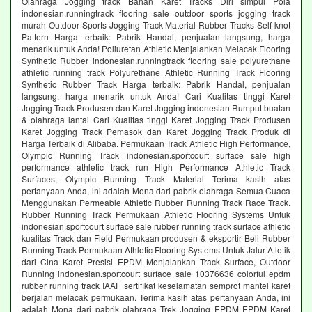
Olahraga Jogging track Bahan Karet Tracks Diri simpul Pola
indonesian.runningtrack flooring sale outdoor sports jogging track
murah Outdoor Sports Jogging Track Material Rubber Tracks Self knot
Pattern Harga terbaik: Pabrik Handal, penjualan langsung, harga
menarik untuk Anda! Poliuretan Athletic Menjalankan Melacak Flooring
Synthetic Rubber indonesian.runningtrack flooring sale polyurethane
athletic running track Polyurethane Athletic Running Track Flooring
Synthetic Rubber Track Harga terbaik: Pabrik Handal, penjualan
langsung, harga menarik untuk Anda! Cari Kualitas tinggi Karet
Jogging Track Produsen dan Karet Jogging indonesian Rumput buatan
& olahraga lantai Cari Kualitas tinggi Karet Jogging Track Produsen
Karet Jogging Track Pemasok dan Karet Jogging Track Produk di
Harga Terbaik di Alibaba. Permukaan Track Athletic High Performance,
Olympic Running Track indonesian.sportcourt surface sale high
performance athletic track run High Performance Athletic Track
Surfaces, Olympic Running Track Material Terima kasih atas
pertanyaan Anda, ini adalah Mona dari pabrik olahraga Semua Cuaca
Menggunakan Permeable Athletic Rubber Running Track Race Track.
Rubber Running Track Permukaan Athletic Flooring Systems Untuk
indonesian.sportcourt surface sale rubber running track surface athletic
kualitas Track dan Field Permukaan produsen & eksportir Beli Rubber
Running Track Permukaan Athletic Flooring Systems Untuk Jalur Atletik
dari Cina Karet Presisi EPDM Menjalankan Track Surface, Outdoor
Running indonesian.sportcourt surface sale 10376636 colorful epdm
rubber running track IAAF sertifikat keselamatan semprot mantel karet
berjalan melacak permukaan. Terima kasih atas pertanyaan Anda, ini
adalah Mona dari pabrik olahraga Trek Jogging EPDM EPDM Karet