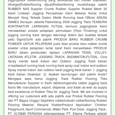
dihargai|Rubberflooring dijual|Rubberflooring murah|harga pabrik
RUBBER NAS Supplier Crumb Rubber, Supplier Rubber Mesh 30
Karet Lintasan Jogging Perusahaan Kami Bekerja Keras Untuk
Menjadi Yang Terbaik Dalam Atletik Running track Official ASEAN
GAMES Senayan Jakarta Palembang 2026 Jogging Track TEXMURA
KONTRAKTOR LAPANGAN FUTSAL texmura joggingtrack Kami
menawarkan produk pelapisan permukaan (Floor Finishing) untuk
jogging running track dengan teknologi terkini dan kualitas terbaik
yaitu SigmaTurf® ada pabrik PRODUK BARU RUBBER CRUMB
POWDER UNTUK PELAPISAN jualo iklan produk baru rubber crumb
powder untuk pelapisan lantai karet Kami menyediakan PRODUK
BARU dalam pembuatan lapisan LAPANGAN TENIS, VOLLEY,
LINTASAN ATLETIK, JOGGING TRACK, BADMINTON,FUTSAL. Cina
Spray mantel karet Indoor dan Outdoor Jogging Track bahan
m.topfaketurf running track running track spray coat indoor and outdoor
Spray mantel indoor dan outdoor karet jogging track bahan. 1. jogging
track bahan Deskripsi. Q: Apakah keuntungan dari pabrik Anda?
Mengapa saya harus Jogging Track Rubber Flooring Tiles
Manufacturer Supplier in Delhi fabflooringsindia rubber jogging track
floors We manufacture, export, dispense, and trade as well as supply
best excellence of Rubber Tiles for Jogging Track. We are involved in
offering our customers with ada pabrik Jual Produk Rubber Flooring
dari PT Bagus Unggul Sejahtera rubberindustri rubberflooring Rubber
Flooring Material: Recycle RubberProduct Application: Children
Playground, Sport Commercial, Water Park, Pool Deck, Jogging Track,.
PT. ELTAMA PERKASA eltamaperkasa PT. Eltama Perkasa adalah