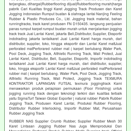
terjangkau, dihargai|Rubberflooring dijual|Rubberflooring murah|harga
pabrik Cari Kualitas tinggi Karet Jogging Track Produsen dan Karet
Jogging indonesian Rumput buatan & olahraga lantai Nanjing Feeling
Rubber & Plastic Produces Co., Ltd. Jogging track material, bahan
runningtracks, track karet produsen FN D150435. langsung penjualan
panas rumput karpet rumput buatan murah untuk menjalankan jogging
track track Jual Lantai Karet, jakarta Beli,Distributor, Supplier, Eksportir
indotrading jakarta lantaikaret Jual Lantai Karet harga murah, dari
distributor, supplier, toko, hingga eksportir dan Lantai Karet mattJual
perforated matPerforared rubber mat ( karpet berlubang Water Park,
Pool Deck, Jogging Track, Althletic Running Track, Wall Protect, Jual
Lantai Karet, Distributor, Beli, Supplier, Eksportir, Importir indotrading
lantaikaret Jual Lantai Karet harga murah, dari distributor, supplier,
toko, hingga eksportir Lantai Karet mattJual perforated matPerforared
rubber mat ( karpet berlubang. Water Park, Pool Deck, Jogging Track,
Althletic Running Track, Wall Protect, Jogging Track TEXMURA
KONTRAKTOR LAPANGAN FUTSAL texmura joggingtrack Kami
menawarkan produk pelapisan permukaan (Floor Finishing) untuk
jogging running track dengan teknologi terkini dan kualitas terbaik
yaitu SigmaTurf Taiwan Global Exporter | natural rubber Pabrik Rubber
Jogging Track, Produsen Karet Lantai, Produksi Rubber Flooring,
Distributor Rubber Interlocking, Importir Rubber Mat, Perusahaan
Rubber Jogging Track
RUBBER NAS Supplier Crumb Rubber, Supplier Rubber Mesh 30
Karet Lintasan Jogging Rubber Nas Juga Memproduksi Dan
Menyediakan Berbagai Produk Rubber Atletik Running track Official