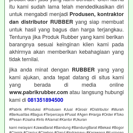
itu kami sudah lama telah mendedikasikan diri
untuk mengabdi menjadi
Produsen, kontraktor
yang siap membuat
dan distributor RUBBER
untuk hasil yang bagus dan harga terjangkau.
Tentunya jika Produk Rubber yang kami berikan
barangnya sesuai keinginan klien kami pada
akhirmya akan memberikan kebahagiaan yang
tidak ternilai.
jika anda minat dengan
yang yang
RUBBER
kami ajukan, anda tepat datang di situs kami
yang berada di media online
atau langsung hubungi
www.pabrikrubber.com
kami di
081351894500
#Pabrik #Produksi #Produsen #Jual #Grosir #Distributor #Murah
#Berkualitas #Bagus #Terpercaya #Pusat #Agen #Harga #Order #Toko
#Pesan #Usaha #Info #Alamat #Kantor #Ukuran
kami melayani #JawaBarat #Bandung #BandungBarat #Bekasi #Bogor
#Ciamis #Cianjur #Cirebon #Garut #Indramayu #Karawang #Kuningan