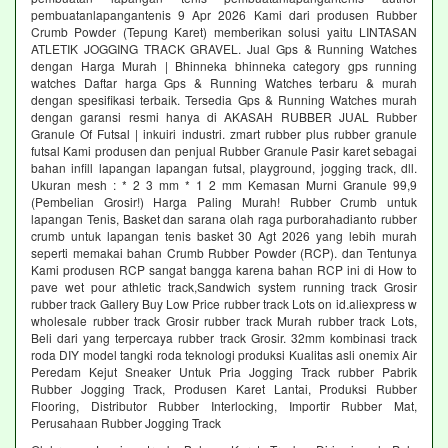
pembuatanlapangantenis 9 Apr 2026 Kami dari produsen Rubber
Crumb Powder (Tepung Karet) memberikan solusi yaitu LINTASAN
ATLETIK JOGGING TRACK GRAVEL. Jual Gps & Running Watches
dengan Harga Murah | Bhinneka bhinneka category gps running
watches Daftar harga Gps & Running Watches terbaru & murah
dengan spesifikasi terbaik. Tersedia Gps & Running Watches murah
dengan garansi resmi hanya di AKASAH RUBBER JUAL Rubber
Granule Of Futsal | inkuiri industri. zmart rubber plus rubber granule
futsal Kami produsen dan penjual Rubber Granule Pasir karet sebagai
bahan infill lapangan lapangan futsal, playground, jogging track, dll.
Ukuran mesh : * 2 3 mm * 1 2 mm Kemasan Murni Granule 99,9
(Pembelian Grosir!) Harga Paling Murah! Rubber Crumb untuk
lapangan Tenis, Basket dan sarana olah raga purborahadianto rubber
crumb untuk lapangan tenis basket 30 Agt 2026 yang lebih murah
seperti memakai bahan Crumb Rubber Powder (RCP). dan Tentunya
Kami produsen RCP sangat bangga karena bahan RCP ini di How to
pave wet pour athletic track,Sandwich system running track Grosir
rubber track Gallery Buy Low Price rubber track Lots on id.aliexpress w
wholesale rubber track Grosir rubber track Murah rubber track Lots,
Beli dari yang terpercaya rubber track Grosir. 32mm kombinasi track
roda DIY model tangki roda teknologi produksi Kualitas asli onemix Air
Peredam Kejut Sneaker Untuk Pria Jogging Track rubber Pabrik
Rubber Jogging Track, Produsen Karet Lantai, Produksi Rubber
Flooring, Distributor Rubber Interlocking, Importir Rubber Mat,
Perusahaan Rubber Jogging Track