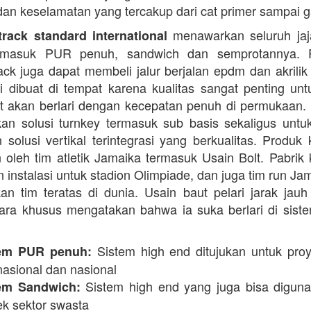
dan keselamatan yang tercakup dari cat primer sampai ga
menawarkan seluruh jaja
rack standard international
termasuk PUR penuh, sandwich dan semprotannya. 
rack juga dapat membeli jalur berjalan epdm dan akrilik 
i dibuat di tempat karena kualitas sangat penting unt
t akan berlari dengan kecepatan penuh di permukaan.
n solusi turnkey termasuk sub basis sekaligus unt
 solusi vertikal terintegrasi yang berkualitas. Produk 
 oleh tim atletik Jamaika termasuk Usain Bolt. Pabrik 
 instalasi untuk stadion Olimpiade, dan juga tim run Ja
an tim teratas di dunia. Usain baut pelari jarak jauh 
ara khusus mengatakan bahwa ia suka berlari di siste
Sistem high end ditujukan untuk proy
em PUR penuh:
nasional dan nasional
Sistem high end yang juga bisa digun
em Sandwich:
ek sektor swasta