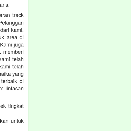
ris.
ran track
Pelanggan
dari kami.
uk area di
 Kami juga
uk memberi
kami telah
kami telah
maika yang
terbaik di
m lintasan
ek tingkat
akan untuk