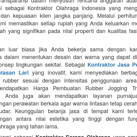
Transparansi dalam menyusun rencana anggaran adala
mi sebagai Kontraktor Olahraga Indonesia yang men
s dan kepuasan klien jangka panjang. Melalui perhit
ami memastikan setiap rupiah yang Anda keluarkan 
ah yang signifikan pada nilai properti dan kualitas fas
an luar biasa jika Anda bekerja sama dengan ka
itas dalam menentukan desain dan warna yang dapat d
nsep lingkungan sekitar. Sebagai
Kontraktor Jasa 
yang inovatif, kami menyediakan berbaga
ntasan Lari
n rubber sesuai dengan intensitas penggunaan area 
mendapatkan Harga Pembuatan Rubber Jogging Tr
, Anda juga akan mendapatkan layanan purnaju
gan perawatan berkala agar warna lintasan tetap cerah
dar. Keunggulan belanja jasa di tempat kami terl
gan antara nilai estetika yang tinggi dengan fung
ahraga yang tahan lama.
 kami sebagai
yang ama