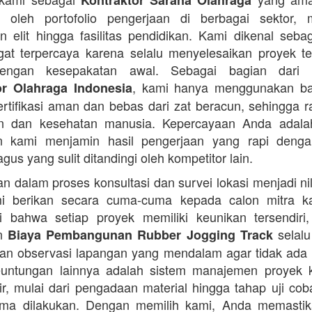
Kontraktor Sarana Olahraga
n oleh portofolio pengerjaan di berbagai sektor, 
 elit hingga fasilitas pendidikan. Kami dikenal seba
at terpercaya karena selalu menyelesaikan proyek t
engan kesepakatan awal. Sebagai bagian dari 
, kami hanya menggunakan b
or Olahraga Indonesia
ertifikasi aman dan bebas dari zat beracun, sehingga 
an dan kesehatan manusia. Kepercayaan Anda adalah 
n kami menjamin hasil pengerjaan yang rapi denga
agus yang sulit ditandingi oleh kompetitor lain.
 dalam proses konsultasi dan survei lokasi menjadi ni
i berikan secara cuma-cuma kepada calon mitra k
 bahwa setiap proyek memiliki keunikan tersendiri
an
selalu
Biaya Pembangunan Rubber Jogging Track
an observasi lapangan yang mendalam agar tidak ada
Keuntungan lainnya adalah sistem manajemen proyek 
sir, mulai dari pengadaan material hingga tahap uji co
rima dilakukan. Dengan memilih kami, Anda memasti