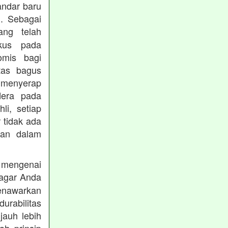
andar baru
. Sebagai
ng telah
okus pada
omis bagi
tas bagus
 menyerap
dera pada
li, setiap
 tidak ada
kan dalam
 mengenai
agar Anda
menawarkan
rabilitas
jauh lebih