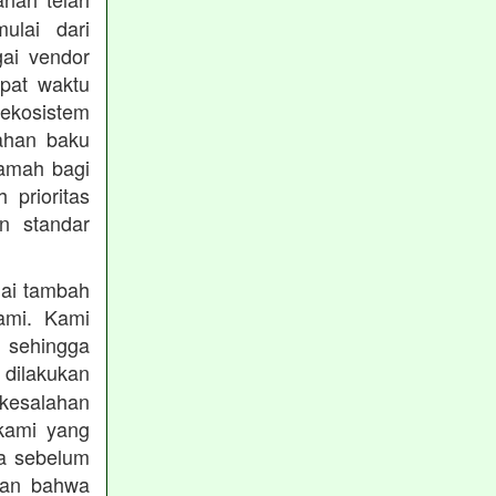
mulai dari
gai vendor
epat waktu
ekosistem
ahan baku
ramah bagi
prioritas
n standar
lai tambah
ami. Kami
, sehingga
 dilakukan
 kesalahan
kami yang
ba sebelum
kan bahwa