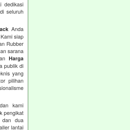
i dedikasi
 di seluruh
Anda
rack
 Kami siap
tan Rubber
han sarana
tkan
Harga
 publik di
eknis yang
or pilihan
ionalisme
an kami
k pengikat
n dan dua
ler lantai