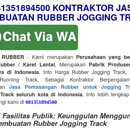
81351894500 KONTRAKTOR JA
BUATAN RUBBER JOGGING T
- Kami merupakan
 RUBBER
Perusahaan yang be
, Merupakan
ubber / Karet Lantai
Pabrik Produse
, Info Harga Rubber Jogging Track, D
ya di Indonesia
Running Track, Sebagai Kontraktor Berpengala
kan
Jasa Pemasangan Rubber untuk Jogging Tr
, Info lebih lengkap
Track seluruh kota di Indonesia
ngi kami di
081351894500
i Fasilitas Publik: Keunggulan Menggu
embuatan Rubber Jogging Track