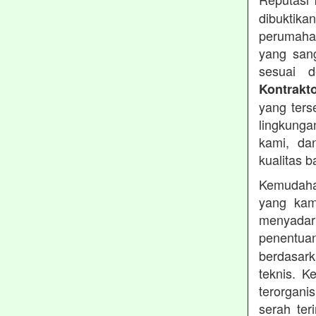
dibuktika
perumahan
yang sang
sesuai d
Kontrakt
yang ters
lingkung
kami, da
kualitas b
Kemudahan
yang kam
menyadari
penentu
berdasark
teknis. 
terorgani
serah te