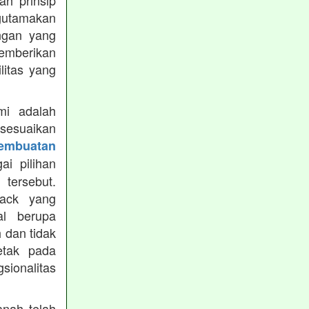
h prinsip
gutamakan
ungan yang
memberikan
ilitas yang
mi adalah
isesuaikan
Pembuatan
i pilihan
tersebut.
ack yang
al berupa
 dan tidak
etak pada
sionalitas
nah telah