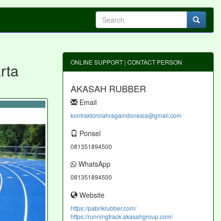
ONLINE SUPPORT | CONTACT PERSON
rta
AKASAH RUBBER
Email
kontraktorolahragaindonesia@gmail.com
Ponsel
081351894500
WhatsApp
081351894500
Website
https://pabrikrubber.com/
https://runningtrack.akasahgroup.com/