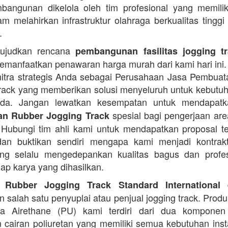
angunan dikelola oleh tim profesional yang memilik
am melahirkan infrastruktur olahraga berkualitas tinggi
.
ujudkan rencana
pembangunan fasilitas jogging t
manfaatkan penawaran harga murah dari kami hari ini.
itra strategis Anda sebagai Perusahaan Jasa Pembua
rack yang memberikan solusi menyeluruh untuk kebutu
Anda. Jangan lewatkan kesempatan untuk mendapa
spesial bagi pengerjaan area
n Rubber Jogging Track
. Hubungi tim ahli kami untuk mendapatkan proposal t
an buktikan sendiri mengapa kami menjadi kontrakt
ng selalu mengedepankan kualitas bagus dan profes
iap karya yang dihasilkan.
d
 Rubber Jogging Track Standard International
 salah satu penyuplai atau penjual jogging track. Produ
ana Airethane (PU) kami terdiri dari dua kompone
cairan poliuretan yang memiliki semua kebutuhan instal