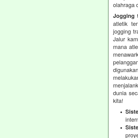
olahraga 
Jogging t
atletik 
jogging t
Jalur kam
mana atle
menawarka
pelanggan
digunakan
melakukan
menjalank
dunia sec
kita!
Sist
inter
Sist
proy