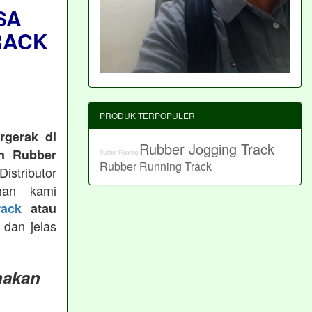
SA
RACK
PRODUK TERPOPULER
rgerak di
Rubber Jogging Track
n Rubber
Rubber Flooring
Rubber Running Track
istributor
man kami
ack
atau
 dan jelas
nakan