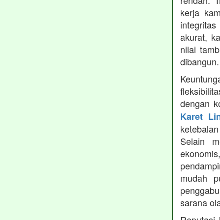
rendah. 
kerja ka
integrita
akurat, k
nilai tamb
dibangun.
Keuntung
fleksibil
dengan ko
Karet Li
ketebala
Selain 
ekonomis
pendampin
mudah pu
penggabun
sarana ol
Reputasi