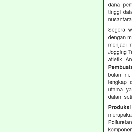
dana pemb
tinggi dal
nusantara
Segera w
dengan me
menjadi m
Jogging T
atletik 
Pembuata
bulan ini
lengkap d
utama ya
dalam set
Produksi
merupakan
Poliuret
komponen 