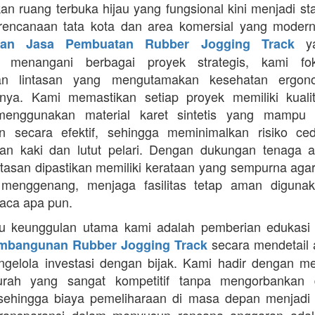
an ruang terbuka hijau yang fungsional kini menjadi st
rencanaan tata kota dan area komersial yang modern
ya
aan Jasa Pembuatan Rubber Jogging Track
a menangani berbagai proyek strategis, kami f
an lintasan yang mengutamakan kesehatan ergon
nya. Kami memastikan setiap proyek memiliki kuali
enggunakan material karet sintetis yang mampu
n secara efektif, sehingga meminimalkan risiko ce
an kaki dan lutut pelari. Dengan dukungan tenaga ah
intasan dipastikan memiliki kerataan yang sempurna agar
 menggenang, menjaga fasilitas tetap aman diguna
uaca apa pun.
tu keunggulan utama kami adalah pemberian edukasi
secara mendetail 
mbangunan Rubber Jogging Track
gelola investasi dengan bijak. Kami hadir dengan 
rah yang sangat kompetitif tanpa mengorbankan du
 sehingga biaya pemeliharaan di masa depan menjadi 