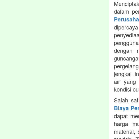
Menciptak
dalam pe
Perusah
dipercay
penyedia
pengguna
dengan m
guncanga
pergelang
jengkal l
air yang
kondisi c
Salah sa
Biaya Pe
dapat men
harga mu
material,