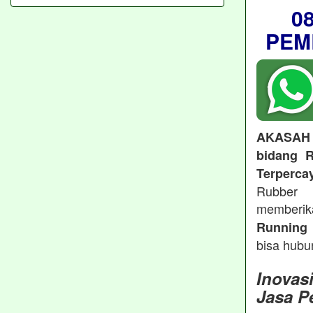
0
PEM
AKASAH
bidang R
Terperca
Rubber 
memberi
Running 
bisa hubu
Inovas
Jasa P