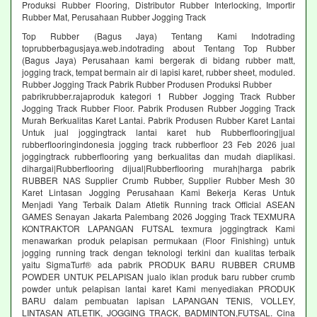
Produksi Rubber Flooring, Distributor Rubber Interlocking, Importir
Rubber Mat, Perusahaan Rubber Jogging Track
Top Rubber (Bagus Jaya) Tentang Kami Indotrading
toprubberbagusjaya.web.indotrading about Tentang Top Rubber
(Bagus Jaya) Perusahaan kami bergerak di bidang rubber matt,
jogging track, tempat bermain air di lapisi karet, rubber sheet, moduled.
Rubber Jogging Track Pabrik Rubber Produsen Produksi Rubber
pabrikrubber.rajaproduk kategori 1 Rubber Jogging Track Rubber
Jogging Track Rubber Floor. Pabrik Produsen Rubber Jogging Track
Murah Berkualitas Karet Lantai. Pabrik Produsen Rubber Karet Lantai
Untuk jual joggingtrack lantai karet hub Rubberflooring|jual
rubberflooringindonesia jogging track rubberfloor 23 Feb 2026 jual
joggingtrack rubberflooring yang berkualitas dan mudah diaplikasi.
dihargai|Rubberflooring dijual|Rubberflooring murah|harga pabrik
RUBBER NAS Supplier Crumb Rubber, Supplier Rubber Mesh 30
Karet Lintasan Jogging Perusahaan Kami Bekerja Keras Untuk
Menjadi Yang Terbaik Dalam Atletik Running track Official ASEAN
GAMES Senayan Jakarta Palembang 2026 Jogging Track TEXMURA
KONTRAKTOR LAPANGAN FUTSAL texmura joggingtrack Kami
menawarkan produk pelapisan permukaan (Floor Finishing) untuk
jogging running track dengan teknologi terkini dan kualitas terbaik
yaitu SigmaTurf® ada pabrik PRODUK BARU RUBBER CRUMB
POWDER UNTUK PELAPISAN jualo iklan produk baru rubber crumb
powder untuk pelapisan lantai karet Kami menyediakan PRODUK
BARU dalam pembuatan lapisan LAPANGAN TENIS, VOLLEY,
LINTASAN ATLETIK, JOGGING TRACK, BADMINTON,FUTSAL. Cina