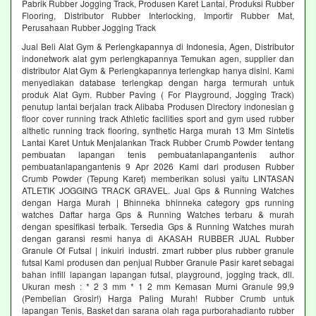
Pabrik Rubber Jogging Track, Produsen Karet Lantai, Produksi Rubber
Flooring, Distributor Rubber Interlocking, Importir Rubber Mat,
Perusahaan Rubber Jogging Track
Jual Beli Alat Gym & Perlengkapannya di Indonesia, Agen, Distributor
indonetwork alat gym perlengkapannya Temukan agen, supplier dan
distributor Alat Gym & Perlengkapannya terlengkap hanya disini. Kami
menyediakan database terlengkap dengan harga termurah untuk
produk Alat Gym. Rubber Paving ( For Playground, Jogging Track)
penutup lantai berjalan track Alibaba Produsen Directory indonesian g
floor cover running track Athletic facilities sport and gym used rubber
althetic running track flooring, synthetic Harga murah 13 Mm Sintetis
Lantai Karet Untuk Menjalankan Track Rubber Crumb Powder tentang
pembuatan lapangan tenis pembuatanlapangantenis author
pembuatanlapangantenis 9 Apr 2026 Kami dari produsen Rubber
Crumb Powder (Tepung Karet) memberikan solusi yaitu LINTASAN
ATLETIK JOGGING TRACK GRAVEL. Jual Gps & Running Watches
dengan Harga Murah | Bhinneka bhinneka category gps running
watches Daftar harga Gps & Running Watches terbaru & murah
dengan spesifikasi terbaik. Tersedia Gps & Running Watches murah
dengan garansi resmi hanya di AKASAH RUBBER JUAL Rubber
Granule Of Futsal | inkuiri industri. zmart rubber plus rubber granule
futsal Kami produsen dan penjual Rubber Granule Pasir karet sebagai
bahan infill lapangan lapangan futsal, playground, jogging track, dll.
Ukuran mesh : * 2 3 mm * 1 2 mm Kemasan Murni Granule 99,9
(Pembelian Grosir!) Harga Paling Murah! Rubber Crumb untuk
lapangan Tenis, Basket dan sarana olah raga purborahadianto rubber