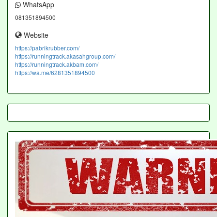
WhatsApp
081351894500
Website
https://pabrikrubber.com/
https://runningtrack.akasahgroup.com/
https://runningtrack.akbam.com/
https://wa.me/6281351894500