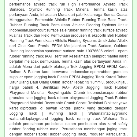
performance athletic track run High Performance Athletic Track
Surfaces, Olympic Running Track Material Terima kasih atas
pertanyaan Anda, ini adalah Mona dari pabrik olahraga Semua Cuaca
Menggunakan Permeable Athletic Rubber Running Track Race Track.
Rubber Running Track Permukaan Athletic Flooring Systems Untuk
indonesian.sportcourt surface sale rubber running track surface athletic
kualitas Track dan Field Permukaan produsen & eksportir Beli Rubber
Running Track Permukaan Athletic Flooring Systems Untuk Jalur Atletik
dari Cina Karet Presisi EPDM Menjalankan Track Surface, Outdoor
Running indonesian.sportcourt surface sale 10376636 colorful epdm
rubber running track IAAF sertifikat keselamatan semprot mantel karet
berjalan melacak permukaan. Terima kasih atas pertanyaan Anda, ini
adalah Mona dari pabrik olahraga Trek Jogging EPDM EPDM Karet
Butiran & Butiran karet berwarna indonesian.epdmrubber granules
supplier epdm jogging track Elastis EPDM Jogging Track Korosi Tahan
Daur Ulang Daur Ulang Untuk Trotoar Tebal: 13 15mm 3. produk hijau,
harga pabrik 4. Sertifikasi IAAF Atletik Jogging Track Rubber
Playground Material Recyclingable Crumb indonesian.epdmrubber
granules sale jogging track rubber playground Jogging Track Rubber
Playground Material Recyclable Crumb Shock Resistant Blok senyawa
karet diproduksi di bawah kondisi pabrik yang dikontrol dengan
Jogging Track | Running Track | Wahanatirtaplayground
wahanatirtaplayground jogging track running track Wahana Tirta
adalah perusahaan profesional dalam pembuatan alas karet safety
rubber flooring rubber mate. Perusahaan membangun joging track
dengan rubber Pabrik Rubber Jogging Track, Produsen Karet Lantai,