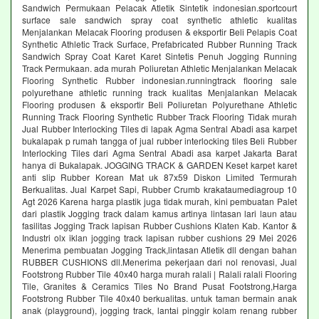
Sandwich Permukaan Pelacak Atletik Sintetik indonesian.sportcourt
surface sale sandwich spray coat synthetic athletic kualitas
Menjalankan Melacak Flooring produsen & eksportir Beli Pelapis Coat
Synthetic Athletic Track Surface, Prefabricated Rubber Running Track
Sandwich Spray Coat Karet Karet Sintetis Penuh Jogging Running
Track Permukaan. ada murah Poliuretan Athletic Menjalankan Melacak
Flooring Synthetic Rubber indonesian.runningtrack flooring sale
polyurethane athletic running track kualitas Menjalankan Melacak
Flooring produsen & eksportir Beli Poliuretan Polyurethane Athletic
Running Track Flooring Synthetic Rubber Track Flooring Tidak murah
Jual Rubber Interlocking Tiles di lapak Agma Sentral Abadi asa karpet
bukalapak p rumah tangga of jual rubber interlocking tiles Beli Rubber
Interlocking Tiles dari Agma Sentral Abadi asa karpet Jakarta Barat
hanya di Bukalapak. JOGGING TRACK & GARDEN Keset karpet karet
anti slip Rubber Korean Mat uk 87x59 Diskon Limited Termurah
Berkualitas. Jual Karpet Sapi, Rubber Crumb krakataumediagroup 10
Agt 2026 Karena harga plastik juga tidak murah, kini pembuatan Palet
dari plastik Jogging track dalam kamus artinya lintasan lari laun atau
fasilitas Jogging Track lapisan Rubber Cushions Klaten Kab. Kantor &
Industri olx iklan jogging track lapisan rubber cushions 29 Mei 2026
Menerima pembuatan Jogging Track,lintasan Atletik dll dengan bahan
RUBBER CUSHIONS dll.Menerima pekerjaan dari nol renovasi, Jual
Footstrong Rubber Tile 40x40 harga murah ralali | Ralali ralali Flooring
Tile, Granites & Ceramics Tiles No Brand Pusat Footstrong,Harga
Footstrong Rubber Tile 40x40 berkualitas. untuk taman bermain anak
anak (playground), jogging track, lantai pinggir kolam renang rubber