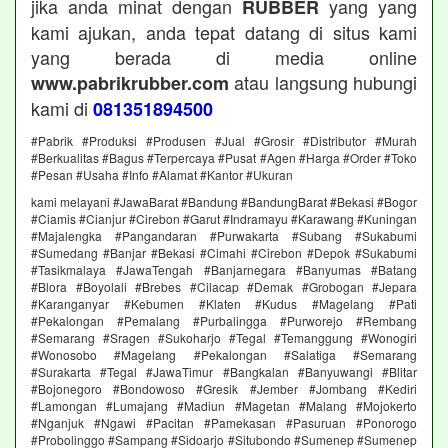
jika anda minat dengan
yang yang
RUBBER
kami ajukan, anda tepat datang di situs kami
yang berada di media online
atau langsung hubungi
www.pabrikrubber.com
kami di
081351894500
#Pabrik #Produksi #Produsen #Jual #Grosir #Distributor #Murah
#Berkualitas #Bagus #Terpercaya #Pusat #Agen #Harga #Order #Toko
#Pesan #Usaha #Info #Alamat #Kantor #Ukuran
kami melayani #JawaBarat #Bandung #BandungBarat #Bekasi #Bogor
#Ciamis #Cianjur #Cirebon #Garut #Indramayu #Karawang #Kuningan
#Majalengka #Pangandaran #Purwakarta #Subang #Sukabumi
#Sumedang #Banjar #Bekasi #Cimahi #Cirebon #Depok #Sukabumi
#Tasikmalaya #JawaTengah #Banjarnegara #Banyumas #Batang
#Blora #Boyolali #Brebes #Cilacap #Demak #Grobogan #Jepara
#Karanganyar #Kebumen #Klaten #Kudus #Magelang #Pati
#Pekalongan #Pemalang #Purbalingga #Purworejo #Rembang
#Semarang #Sragen #Sukoharjo #Tegal #Temanggung #Wonogiri
#Wonosobo #Magelang #Pekalongan #Salatiga #Semarang
#Surakarta #Tegal #JawaTimur #Bangkalan #Banyuwangi #Blitar
#Bojonegoro #Bondowoso #Gresik #Jember #Jombang #Kediri
#Lamongan #Lumajang #Madiun #Magetan #Malang #Mojokerto
#Nganjuk #Ngawi #Pacitan #Pamekasan #Pasuruan #Ponorogo
#Probolinggo #Sampang #Sidoarjo #Situbondo #Sumenep #Sumenep