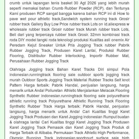
crumb untuk lapangan tenis basket 30 Agt 2026 yang lebih murah
seperti memakai bahan Crumb Rubber Powder (RCP). dan Tentunya
Kami produsen RCP sangat bangga karena bahan RCP ini di How to
pave wet pour athletic track,Sandwich system running track Grosir
rubber track Gallery Buy Low Price rubber track Lots on id.aliexpress w
wholesale rubber track Grosir rubber track Murah rubber track Lots,
Beli dari yang terpercaya rubber track Grosir. 32mm kombinasi track
roda DIY model tangki roda teknologi produksi Kualitas asli onemix Air
Peredam Kejut Sneaker Untuk Pria Jogging Track rubber Pabrik
Rubber Jogging Track, Produsen Karet Lantai, Produksi Rubber
Flooring, Distributor Rubber Interlocking, Importir Rubber Mat,
Perusahaan Rubber Jogging Track
Olahraga Jogging track Bahan Karet Tracks Diri simpul Pola
indonesian.runningtrack flooring sale outdoor sports jogging track
murah Outdoor Sports Jogging Track Material Rubber Tracks Self knot
Pattern Harga terbaik: Pabrik Handal, penjualan langsung, harga
menarik untuk Anda! Poliuretan Athletic Menjalankan Melacak Flooring
Synthetic Rubber indonesian.runningtrack flooring sale polyurethane
athletic running track Polyurethane Athletic Running Track Flooring
Synthetic Rubber Track Harga terbaik: Pabrik Handal, penjualan
langsung, harga menarik untuk Anda! Cari Kualitas tinggi Karet
Jogging Track Produsen dan Karet Jogging indonesian Rumput buatan
& olahraga lantai Cari Kualitas tinggi Karet Jogging Track Produsen
Karet Jogging Track Pemasok dan Karet Jogging Track Produk di
Harga Terbaik di Alibaba. Permukaan Track Athletic High Performance,
Olympic Running Track indonesian.sportcourt surface sale high