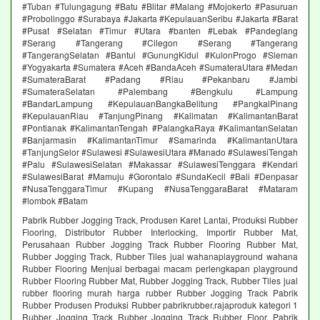
#Tuban #Tulungagung #Batu #Blitar #Malang #Mojokerto #Pasuruan
#Probolinggo #Surabaya #Jakarta #KepulauanSeribu #Jakarta #Barat
#Pusat #Selatan #Timur #Utara #banten #Lebak #Pandeglang
#Serang #Tangerang #Cilegon #Serang #Tangerang
#TangerangSelatan #Bantul #GunungKidul #KulonProgo #Sleman
#Yogyakarta #Sumatera #Aceh #BandaAceh #SumateraUtara #Medan
#SumateraBarat #Padang #Riau #Pekanbaru #Jambi
#SumateraSelatan #Palembang #Bengkulu #Lampung
#BandarLampung #KepulauanBangkaBelitung #PangkalPinang
#KepulauanRiau #TanjungPinang #Kalimatan #KalimantanBarat
#Pontianak #KalimantanTengah #PalangkaRaya #KalimantanSelatan
#Banjarmasin #KalimantanTimur #Samarinda #KalimantanUtara
#TanjungSelor #Sulawesi #SulawesiUtara #Manado #SulawesiTengah
#Palu #SulawesiSelatan #Makassar #SulawesiTenggara #Kendari
#SulawesiBarat #Mamuju #Gorontalo #SundaKecil #Bali #Denpasar
#NusaTenggaraTimur #Kupang #NusaTenggaraBarat #Mataram
#lombok #Batam
Pabrik Rubber Jogging Track, Produsen Karet Lantai, Produksi Rubber
Flooring, Distributor Rubber Interlocking, Importir Rubber Mat,
Perusahaan Rubber Jogging Track Rubber Flooring Rubber Mat,
Rubber Jogging Track, Rubber Tiles jual wahanaplayground wahana
Rubber Flooring Menjual berbagai macam perlengkapan playground
Rubber Flooring Rubber Mat, Rubber Jogging Track, Rubber Tiles jual
rubber flooring murah harga rubber Rubber Jogging Track Pabrik
Rubber Produsen Produksi Rubber pabrikrubber.rajaproduk kategori 1
Rubber Jogging Track Rubber Jogging Track Rubber Floor. Pabrik