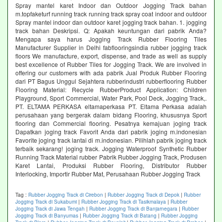
Spray mantel karet Indoor dan Outdoor Jogging Track bahan
m.topfaketurf running track running track spray coat indoor and outdoor
Spray mantel indoor dan outdoor karet jogging track bahan. 1. jogging
track bahan Deskripsi. Q: Apakah keuntungan dari pabrik Anda?
Mengapa saya harus Jogging Track Rubber Flooring Tiles
Manufacturer Supplier in Delhi fabflooringsindia rubber jogging track
floors We manufacture, export, dispense, and trade as well as supply
best excellence of Rubber Tiles for Jogging Track. We are involved in
offering our customers with ada pabrik Jual Produk Rubber Flooring
dari PT Bagus Unggul Sejahtera rubberindustri rubberflooring Rubber
Flooring Material: Recycle RubberProduct Application: Children
Playground, Sport Commercial, Water Park, Pool Deck, Jogging Track,.
PT. ELTAMA PERKASA eltamaperkasa PT. Eltama Perkasa adalah
perusahaan yang bergerak dalam bidang Flooring, khususnya Sport
flooring dan Commercial flooring. Pesatnya kemajuan joging track
Dapatkan joging track Favorit Anda dari pabrik joging m.indonesian
Favorite joging track lantai di m.indonesian. Pilihlah pabrik joging track
terbaik sekarang! joging track. Jogging Waterproof Synthetic Rubber
Running Track Material rubber Pabrik Rubber Jogging Track, Produsen
Karet Lantai, Produksi Rubber Flooring, Distributor Rubber
Interlocking, Importir Rubber Mat, Perusahaan Rubber Jogging Track
Tag :
Rubber Jogging Track di Cirebon
|
Rubber Jogging Track di Depok
|
Rubber
Jogging Track di Sukabumi
|
Rubber Jogging Track di Tasikmalaya
|
Rubber
Jogging Track di Jawa Tengah
|
Rubber Jogging Track di Banjarnegara
|
Rubber
Jogging Track di Banyumas
|
Rubber Jogging Track di Batang
|
Rubber Jogging