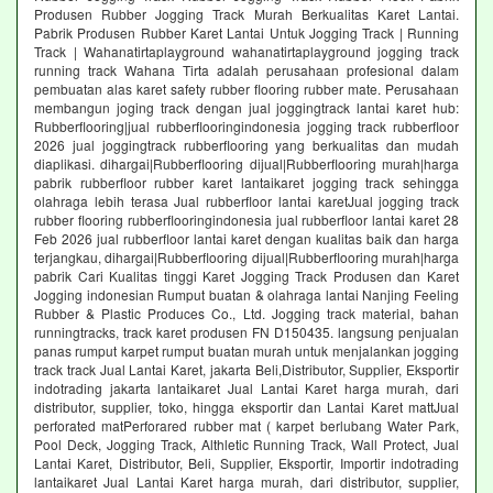
Produsen Rubber Jogging Track Murah Berkualitas Karet Lantai.
Pabrik Produsen Rubber Karet Lantai Untuk Jogging Track | Running
Track | Wahanatirtaplayground wahanatirtaplayground jogging track
running track Wahana Tirta adalah perusahaan profesional dalam
pembuatan alas karet safety rubber flooring rubber mate. Perusahaan
membangun joging track dengan jual joggingtrack lantai karet hub:
Rubberflooring|jual rubberflooringindonesia jogging track rubberfloor
2026 jual joggingtrack rubberflooring yang berkualitas dan mudah
diaplikasi. dihargai|Rubberflooring dijual|Rubberflooring murah|harga
pabrik rubberfloor rubber karet lantaikaret jogging track sehingga
olahraga lebih terasa Jual rubberfloor lantai karetJual jogging track
rubber flooring rubberflooringindonesia jual rubberfloor lantai karet 28
Feb 2026 jual rubberfloor lantai karet dengan kualitas baik dan harga
terjangkau, dihargai|Rubberflooring dijual|Rubberflooring murah|harga
pabrik Cari Kualitas tinggi Karet Jogging Track Produsen dan Karet
Jogging indonesian Rumput buatan & olahraga lantai Nanjing Feeling
Rubber & Plastic Produces Co., Ltd. Jogging track material, bahan
runningtracks, track karet produsen FN D150435. langsung penjualan
panas rumput karpet rumput buatan murah untuk menjalankan jogging
track track Jual Lantai Karet, jakarta Beli,Distributor, Supplier, Eksportir
indotrading jakarta lantaikaret Jual Lantai Karet harga murah, dari
distributor, supplier, toko, hingga eksportir dan Lantai Karet mattJual
perforated matPerforared rubber mat ( karpet berlubang Water Park,
Pool Deck, Jogging Track, Althletic Running Track, Wall Protect, Jual
Lantai Karet, Distributor, Beli, Supplier, Eksportir, Importir indotrading
lantaikaret Jual Lantai Karet harga murah, dari distributor, supplier,