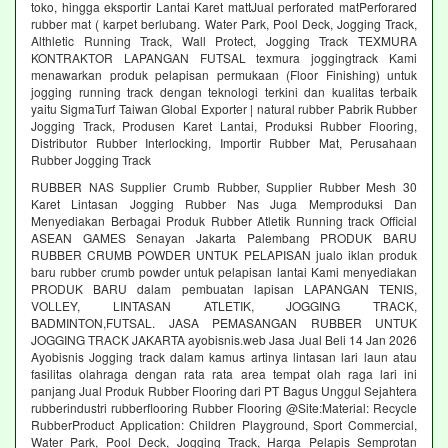
toko, hingga eksportir Lantai Karet mattJual perforated matPerforared
rubber mat ( karpet berlubang. Water Park, Pool Deck, Jogging Track,
Althletic Running Track, Wall Protect, Jogging Track TEXMURA
KONTRAKTOR LAPANGAN FUTSAL texmura joggingtrack Kami
menawarkan produk pelapisan permukaan (Floor Finishing) untuk
jogging running track dengan teknologi terkini dan kualitas terbaik
yaitu SigmaTurf Taiwan Global Exporter | natural rubber Pabrik Rubber
Jogging Track, Produsen Karet Lantai, Produksi Rubber Flooring,
Distributor Rubber Interlocking, Importir Rubber Mat, Perusahaan
Rubber Jogging Track
RUBBER NAS Supplier Crumb Rubber, Supplier Rubber Mesh 30
Karet Lintasan Jogging Rubber Nas Juga Memproduksi Dan
Menyediakan Berbagai Produk Rubber Atletik Running track Official
ASEAN GAMES Senayan Jakarta Palembang PRODUK BARU
RUBBER CRUMB POWDER UNTUK PELAPISAN jualo iklan produk
baru rubber crumb powder untuk pelapisan lantai Kami menyediakan
PRODUK BARU dalam pembuatan lapisan LAPANGAN TENIS,
VOLLEY, LINTASAN ATLETIK, JOGGING TRACK,
BADMINTON,FUTSAL. JASA PEMASANGAN RUBBER UNTUK
JOGGING TRACK JAKARTA ayobisnis.web Jasa Jual Beli 14 Jan 2026
Ayobisnis Jogging track dalam kamus artinya lintasan lari laun atau
fasilitas olahraga dengan rata rata area tempat olah raga lari ini
panjang Jual Produk Rubber Flooring dari PT Bagus Unggul Sejahtera
rubberindustri rubberflooring Rubber Flooring @Site:Material: Recycle
RubberProduct Application: Children Playground, Sport Commercial,
Water Park, Pool Deck, Jogging Track, Harga Pelapis Semprotan