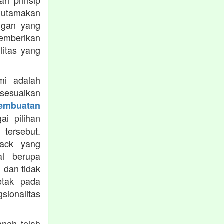
h prinsip
gutamakan
ungan yang
memberikan
ilitas yang
mi adalah
isesuaikan
Pembuatan
i pilihan
tersebut.
ack yang
al berupa
 dan tidak
etak pada
sionalitas
nah telah