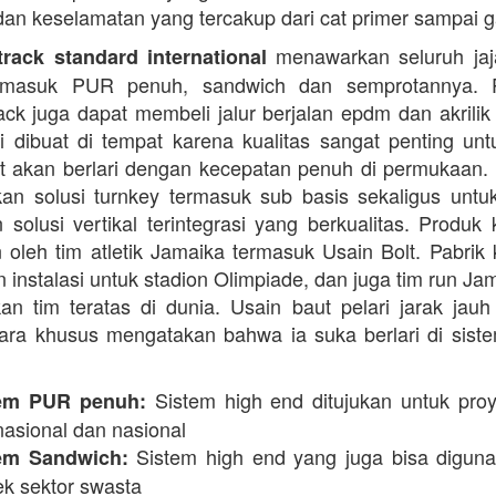
dan keselamatan yang tercakup dari cat primer sampai ga
menawarkan seluruh jaja
rack standard international
termasuk PUR penuh, sandwich dan semprotannya. 
rack juga dapat membeli jalur berjalan epdm dan akrilik 
i dibuat di tempat karena kualitas sangat penting unt
t akan berlari dengan kecepatan penuh di permukaan.
n solusi turnkey termasuk sub basis sekaligus unt
 solusi vertikal terintegrasi yang berkualitas. Produk 
 oleh tim atletik Jamaika termasuk Usain Bolt. Pabrik 
 instalasi untuk stadion Olimpiade, dan juga tim run Ja
an tim teratas di dunia. Usain baut pelari jarak jauh 
ara khusus mengatakan bahwa ia suka berlari di siste
Sistem high end ditujukan untuk proy
em PUR penuh:
nasional dan nasional
Sistem high end yang juga bisa digun
em Sandwich:
ek sektor swasta