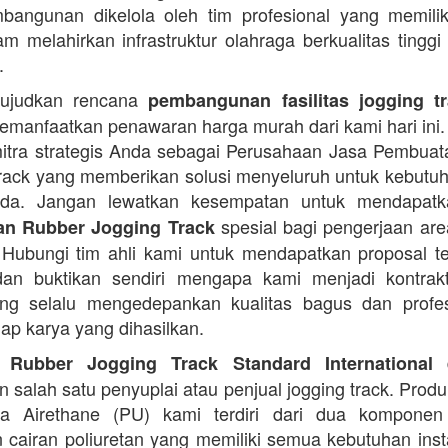
angunan dikelola oleh tim profesional yang memilik
am melahirkan infrastruktur olahraga berkualitas tinggi
.
ujudkan rencana
pembangunan fasilitas jogging t
manfaatkan penawaran harga murah dari kami hari ini.
itra strategis Anda sebagai Perusahaan Jasa Pembua
rack yang memberikan solusi menyeluruh untuk kebutu
Anda. Jangan lewatkan kesempatan untuk mendapa
spesial bagi pengerjaan area
n Rubber Jogging Track
. Hubungi tim ahli kami untuk mendapatkan proposal t
an buktikan sendiri mengapa kami menjadi kontrakt
ng selalu mengedepankan kualitas bagus dan profes
iap karya yang dihasilkan.
d
 Rubber Jogging Track Standard International
 salah satu penyuplai atau penjual jogging track. Produ
ana Airethane (PU) kami terdiri dari dua kompone
cairan poliuretan yang memiliki semua kebutuhan instal