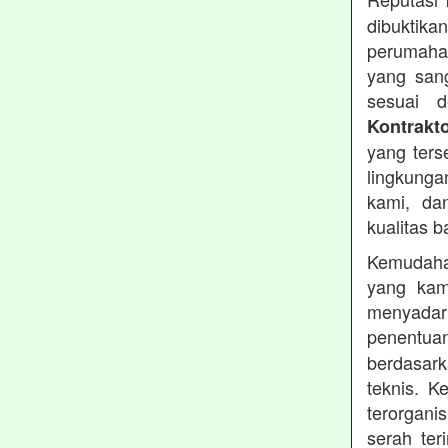
dibuktika
perumahan
yang sang
sesuai d
Kontrakt
yang ters
lingkung
kami, da
kualitas b
Kemudahan
yang kam
menyadari
penentu
berdasark
teknis. 
terorgani
serah te