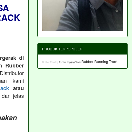
SA
RACK
PRODUK TERPOPULER
rgerak di
Rubber Running Track
Rubber Flooring
Rubber Jogging Track
n Rubber
istributor
man kami
ack
atau
 dan jelas
nakan