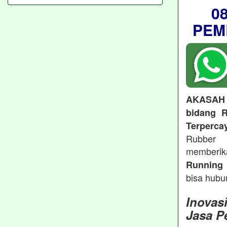
0
PEM
AKASAH
bidang R
Terperca
Rubber 
memberi
Running 
bisa hubu
Inovas
Jasa P