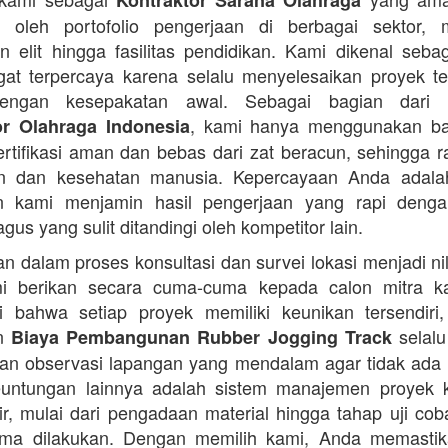
Kontraktor Sarana Olahraga
n oleh portofolio pengerjaan di berbagai sektor, 
 elit hingga fasilitas pendidikan. Kami dikenal seba
at terpercaya karena selalu menyelesaikan proyek t
engan kesepakatan awal. Sebagai bagian dari 
, kami hanya menggunakan b
or Olahraga Indonesia
ertifikasi aman dan bebas dari zat beracun, sehingga 
an dan kesehatan manusia. Kepercayaan Anda adalah 
n kami menjamin hasil pengerjaan yang rapi denga
agus yang sulit ditandingi oleh kompetitor lain.
 dalam proses konsultasi dan survei lokasi menjadi ni
i berikan secara cuma-cuma kepada calon mitra k
 bahwa setiap proyek memiliki keunikan tersendiri
an
selalu
Biaya Pembangunan Rubber Jogging Track
an observasi lapangan yang mendalam agar tidak ada
Keuntungan lainnya adalah sistem manajemen proyek 
sir, mulai dari pengadaan material hingga tahap uji co
rima dilakukan. Dengan memilih kami, Anda memasti