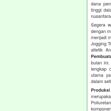
dana pemb
tinggi dal
nusantara
Segera w
dengan me
menjadi m
Jogging T
atletik 
Pembuata
bulan ini
lengkap d
utama ya
dalam set
Produksi
merupakan
Poliuret
komponen 