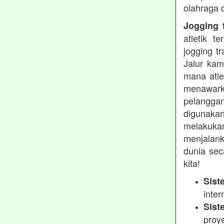
olahraga 
Jogging t
atletik 
jogging t
Jalur kam
mana atle
menawarka
pelanggan
digunakan
melakukan
menjalank
dunia sec
kita!
Sist
inter
Sist
proy