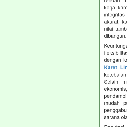
rendah. 
kerja ka
integrita
akurat, k
nilai tamb
dibangun.
Keuntung
fleksibil
dengan ko
Karet Li
ketebala
Selain 
ekonomis
pendampin
mudah pu
penggabun
sarana ol
Reputasi