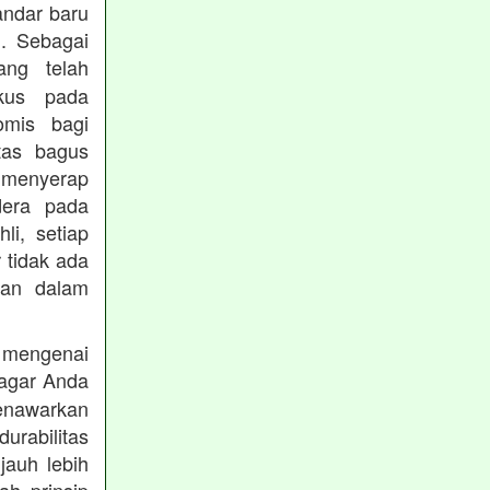
andar baru
. Sebagai
ng telah
okus pada
omis bagi
tas bagus
 menyerap
dera pada
li, setiap
 tidak ada
kan dalam
 mengenai
agar Anda
menawarkan
rabilitas
jauh lebih