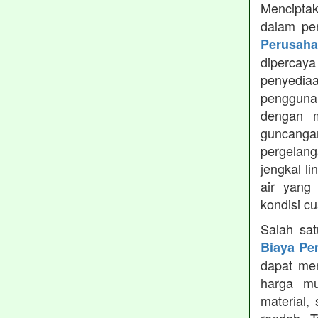
Menciptak
dalam pe
Perusah
dipercay
penyedia
pengguna
dengan m
guncanga
pergelang
jengkal l
air yang
kondisi c
Salah sa
Biaya Pe
dapat men
harga mu
material,