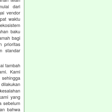
mulai dari
gai vendor
epat waktu
ekosistem
ahan baku
ramah bagi
prioritas
n standar
lai tambah
ami. Kami
, sehingga
 dilakukan
 kesalahan
kami yang
ba sebelum
kan bahwa