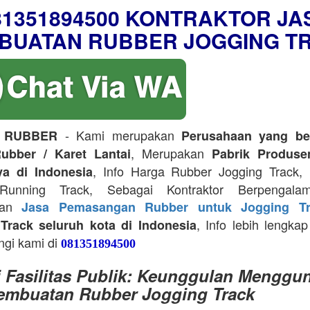
81351894500 KONTRAKTOR JA
BUATAN RUBBER JOGGING T
- Kami merupakan
 RUBBER
Perusahaan yang be
, Merupakan
ubber / Karet Lantai
Pabrik Produse
, Info Harga Rubber Jogging Track, D
ya di Indonesia
Running Track, Sebagai Kontraktor Berpengala
kan
Jasa Pemasangan Rubber untuk Jogging Tr
, Info lebih lengkap
Track seluruh kota di Indonesia
ngi kami di
081351894500
i Fasilitas Publik: Keunggulan Menggu
embuatan Rubber Jogging Track