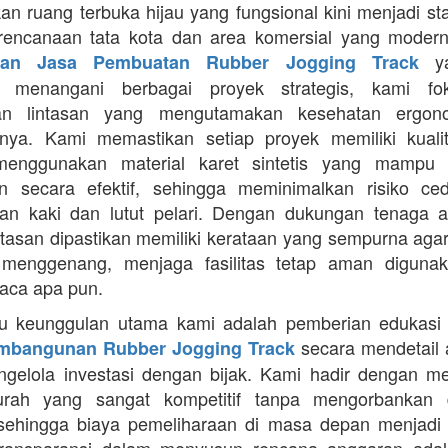
an ruang terbuka hijau yang fungsional kini menjadi st
rencanaan tata kota dan area komersial yang modern
ya
aan Jasa Pembuatan Rubber Jogging Track
a menangani berbagai proyek strategis, kami f
an lintasan yang mengutamakan kesehatan ergon
nya. Kami memastikan setiap proyek memiliki kuali
enggunakan material karet sintetis yang mampu
n secara efektif, sehingga meminimalkan risiko ce
an kaki dan lutut pelari. Dengan dukungan tenaga ah
intasan dipastikan memiliki kerataan yang sempurna agar
 menggenang, menjaga fasilitas tetap aman diguna
uaca apa pun.
tu keunggulan utama kami adalah pemberian edukasi
secara mendetail 
mbangunan Rubber Jogging Track
gelola investasi dengan bijak. Kami hadir dengan 
rah yang sangat kompetitif tanpa mengorbankan du
 sehingga biaya pemeliharaan di masa depan menjadi 