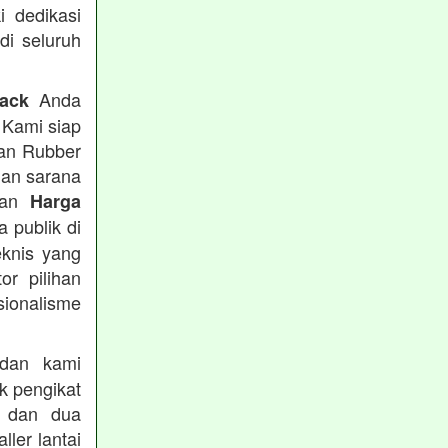
i dedikasi
 di seluruh
Anda
rack
 Kami siap
tan Rubber
han sarana
tkan
Harga
 publik di
eknis yang
or pilihan
ionalisme
an kami
k pengikat
n dan dua
ler lantai