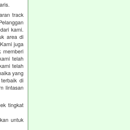
ris.
ran track
Pelanggan
dari kami.
uk area di
 Kami juga
uk memberi
kami telah
kami telah
maika yang
terbaik di
m lintasan
ek tingkat
akan untuk