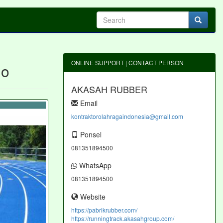
ONLINE SUPPORT | CONTACT PERSON
jo
AKASAH RUBBER
Email
kontraktorolahragaindonesia@gmail.com
Ponsel
081351894500
WhatsApp
081351894500
Website
https://pabrikrubber.com/
https://runningtrack.akasahgroup.com/