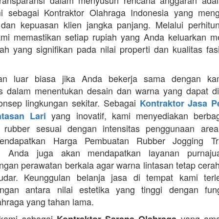
Transparansi dalam menyusun rencana anggaran adala
mi sebagai Kontraktor Olahraga Indonesia yang men
s dan kepuasan klien jangka panjang. Melalui perhit
ami memastikan setiap rupiah yang Anda keluarkan 
ah yang signifikan pada nilai properti dan kualitas fas
an luar biasa jika Anda bekerja sama dengan ka
itas dalam menentukan desain dan warna yang dapat d
nsep lingkungan sekitar. Sebagai
Kontraktor Jasa 
yang inovatif, kami menyediakan berbaga
ntasan Lari
n rubber sesuai dengan intensitas penggunaan area 
mendapatkan Harga Pembuatan Rubber Jogging Tr
, Anda juga akan mendapatkan layanan purnaju
gan perawatan berkala agar warna lintasan tetap cerah
dar. Keunggulan belanja jasa di tempat kami terl
gan antara nilai estetika yang tinggi dengan fung
ahraga yang tahan lama.
 kami sebagai
yang ama