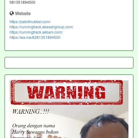
081351894500
Website
https://pabrikrubber.com/
https://runningtrack.akasahgroup.com/
https://runningtrack.akbam.com/
https://wa.me/6281351894500