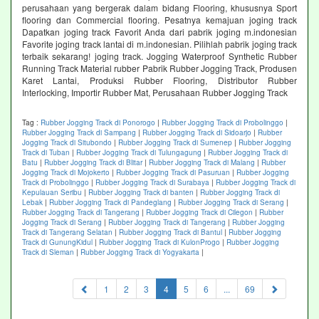
perusahaan yang bergerak dalam bidang Flooring, khususnya Sport
flooring dan Commercial flooring. Pesatnya kemajuan joging track
Dapatkan joging track Favorit Anda dari pabrik joging m.indonesian
Favorite joging track lantai di m.indonesian. Pilihlah pabrik joging track
terbaik sekarang! joging track. Jogging Waterproof Synthetic Rubber
Running Track Material rubber Pabrik Rubber Jogging Track, Produsen
Karet Lantai, Produksi Rubber Flooring, Distributor Rubber
Interlocking, Importir Rubber Mat, Perusahaan Rubber Jogging Track
Tag :
Rubber Jogging Track di Ponorogo
|
Rubber Jogging Track di Probolinggo
|
Rubber Jogging Track di Sampang
|
Rubber Jogging Track di Sidoarjo
|
Rubber
Jogging Track di Situbondo
|
Rubber Jogging Track di Sumenep
|
Rubber Jogging
Track di Tuban
|
Rubber Jogging Track di Tulungagung
|
Rubber Jogging Track di
Batu
|
Rubber Jogging Track di Blitar
|
Rubber Jogging Track di Malang
|
Rubber
Jogging Track di Mojokerto
|
Rubber Jogging Track di Pasuruan
|
Rubber Jogging
Track di Probolinggo
|
Rubber Jogging Track di Surabaya
|
Rubber Jogging Track di
Kepulauan Seribu
|
Rubber Jogging Track di banten
|
Rubber Jogging Track di
Lebak
|
Rubber Jogging Track di Pandeglang
|
Rubber Jogging Track di Serang
|
Rubber Jogging Track di Tangerang
|
Rubber Jogging Track di Cilegon
|
Rubber
Jogging Track di Serang
|
Rubber Jogging Track di Tangerang
|
Rubber Jogging
Track di Tangerang Selatan
|
Rubber Jogging Track di Bantul
|
Rubber Jogging
Track di GunungKidul
|
Rubber Jogging Track di KulonProgo
|
Rubber Jogging
Track di Sleman
|
Rubber Jogging Track di Yogyakarta
|
(current)
1
2
3
4
5
6
...
69