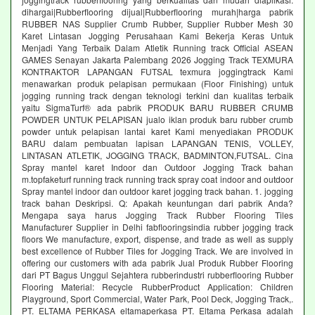
dihargai|Rubberflooring dijual|Rubberflooring murah|harga pabrik
RUBBER NAS Supplier Crumb Rubber, Supplier Rubber Mesh 30
Karet Lintasan Jogging Perusahaan Kami Bekerja Keras Untuk
Menjadi Yang Terbaik Dalam Atletik Running track Official ASEAN
GAMES Senayan Jakarta Palembang 2026 Jogging Track TEXMURA
KONTRAKTOR LAPANGAN FUTSAL texmura joggingtrack Kami
menawarkan produk pelapisan permukaan (Floor Finishing) untuk
jogging running track dengan teknologi terkini dan kualitas terbaik
yaitu SigmaTurf® ada pabrik PRODUK BARU RUBBER CRUMB
POWDER UNTUK PELAPISAN jualo iklan produk baru rubber crumb
powder untuk pelapisan lantai karet Kami menyediakan PRODUK
BARU dalam pembuatan lapisan LAPANGAN TENIS, VOLLEY,
LINTASAN ATLETIK, JOGGING TRACK, BADMINTON,FUTSAL. Cina
Spray mantel karet Indoor dan Outdoor Jogging Track bahan
m.topfaketurf running track running track spray coat indoor and outdoor
Spray mantel indoor dan outdoor karet jogging track bahan. 1. jogging
track bahan Deskripsi. Q: Apakah keuntungan dari pabrik Anda?
Mengapa saya harus Jogging Track Rubber Flooring Tiles
Manufacturer Supplier in Delhi fabflooringsindia rubber jogging track
floors We manufacture, export, dispense, and trade as well as supply
best excellence of Rubber Tiles for Jogging Track. We are involved in
offering our customers with ada pabrik Jual Produk Rubber Flooring
dari PT Bagus Unggul Sejahtera rubberindustri rubberflooring Rubber
Flooring Material: Recycle RubberProduct Application: Children
Playground, Sport Commercial, Water Park, Pool Deck, Jogging Track,.
PT. ELTAMA PERKASA eltamaperkasa PT. Eltama Perkasa adalah