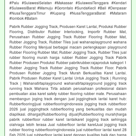
#Palu #SulawesiSelatan #Makassar #SulawesiTenggara #Kendari
#SulawesiBarat #Mamuju #Gorontalo #SundaKecil #Bali #Denpasar
#NusaTenggaraTimur #Kupang #NusaTenggaraBarat #Mataram
#lombok #Batam
Pabrik Rubber Jogging Track, Produsen Karet Lantai, Produksi Rubber
Flooring, Distributor Rubber Interlocking, Importir Rubber Mat,
Perusahaan Rubber Jogging Track Rubber Flooring Rubber Mat,
Rubber Jogging Track, Rubber Tiles jual wahanaplayground wahana
Rubber Flooring Menjual berbagai macam perlengkapan playground
Rubber Flooring Rubber Mat, Rubber Jogging Track, Rubber Tiles jual
rubber flooring murah harga rubber Rubber Jogging Track Pabrik
Rubber Produsen Produksi Rubber pabrikrubber.rajaproduk kategori 1
Rubber Jogging Track Rubber Jogging Track Rubber Floor. Pabrik
Produsen Rubber Jogging Track Murah Berkualitas Karet Lantai.
Pabrik Produsen Rubber Karet Lantai Untuk Jogging Track | Running
Track | Wahanatirtaplayground wahanatirtaplayground jogging track
running track Wahana Tirta adalah perusahaan profesional dalam
pembuatan alas karet safety rubber flooring rubber mate. Perusahaan
membangun joging track dengan jual joggingtrack lantai karet hub:
Rubberflooring|jual rubberflooringindonesia jogging track rubberfloor
2026 jual joggingtrack rubberflooring yang berkualitas dan mudah
diaplikasi. dihargai|Rubberflooring dijual|Rubberflooring murah|harga
pabrik rubberfloor rubber karet lantaikaret jogging track sehingga
olahraga lebih terasa Jual rubberfloor lantai karetJual jogging track
rubber flooring rubberflooringindonesia jual rubberfloor lantai karet 28
Feb 2026 jual rubberfloor lantai karet dengan kualitas baik dan harga