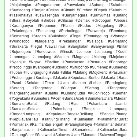
#Majalengka #Pangandaran #Purwakarta #Subang #Sukabumi
#Sumedang #Banjar #Bekasi #Cimahi #Cirebon #Depok #Sukabumi
#Tasikmalaya #JawaTengah #Banjarnegara #Banyumas #Batang
#Blora #Boyolali #Brebes #Cilacap #Demak #Grobogan #Jepara
#Karanganyar #Kebumen #Klaten #Kudus #Magelang #Pati
#Pekalongan #Pemalang #Purbalingga #Purworejo #Rembang
#Semarang #Sragen #Sukoharjo #Tegal #Temanggung #Wonogiri
#Wonosobo #Magelang #Pekalongan #Salatiga #Semarang
#Surakarta #Tegal #JawaTimur #Bangkalan #Banyuwangi #Blitar
#Bojonegoro #Bondowoso #Gresik #Jember #Jombang #Kediri
#Lamongan #Lumajang #Madiun #Magetan #Malang #Mojokerto
#Nganjuk #Ngawi #Pacitan #Pamekasan #Pasuruan #Ponorogo
#Probolinggo #Sampang #Sidoarjo #Situbondo #Sumenep #Sumenep
#Tuban #Tulungagung #Batu #Blitar #Malang #Mojokerto #Pasuruan
#Probolinggo #Surabaya #Jakarta #KepulauanSeribu #Jakarta #Barat
#Pusat #Selatan #Timur #Utara #banten #Lebak #Pandeglang
#Serang #Tangerang #Cilegon #Serang #Tangerang
#TangerangSelatan #Bantul #GunungKidul #KulonProgo #Sleman
#Yogyakarta #Sumatera #Aceh #BandaAceh #SumateraUtara #Medan
#SumateraBarat #Padang #Riau #Pekanbaru #Jambi
#SumateraSelatan #Palembang #Bengkulu #Lampung
#BandarLampung #KepulauanBangkaBelitung #PangkalPinang
#KepulauanRiau #TanjungPinang #Kalimatan #KalimantanBarat
#Pontianak #KalimantanTengah #PalangkaRaya #KalimantanSelatan
#Banjarmasin #KalimantanTimur #Samarinda #KalimantanUtara
#TanjungSelor #Sulawesi #SulawesiUtara #Manado #SulawesiTengah