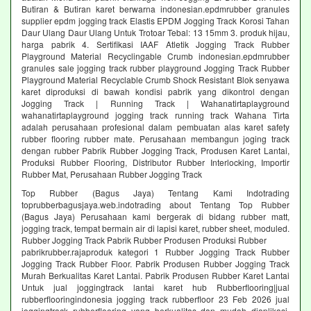
Butiran & Butiran karet berwarna indonesian.epdmrubber granules
supplier epdm jogging track Elastis EPDM Jogging Track Korosi Tahan
Daur Ulang Daur Ulang Untuk Trotoar Tebal: 13 15mm 3. produk hijau,
harga pabrik 4. Sertifikasi IAAF Atletik Jogging Track Rubber
Playground Material Recyclingable Crumb indonesian.epdmrubber
granules sale jogging track rubber playground Jogging Track Rubber
Playground Material Recyclable Crumb Shock Resistant Blok senyawa
karet diproduksi di bawah kondisi pabrik yang dikontrol dengan
Jogging Track | Running Track | Wahanatirtaplayground
wahanatirtaplayground jogging track running track Wahana Tirta
adalah perusahaan profesional dalam pembuatan alas karet safety
rubber flooring rubber mate. Perusahaan membangun joging track
dengan rubber Pabrik Rubber Jogging Track, Produsen Karet Lantai,
Produksi Rubber Flooring, Distributor Rubber Interlocking, Importir
Rubber Mat, Perusahaan Rubber Jogging Track
Top Rubber (Bagus Jaya) Tentang Kami Indotrading
toprubberbagusjaya.web.indotrading about Tentang Top Rubber
(Bagus Jaya) Perusahaan kami bergerak di bidang rubber matt,
jogging track, tempat bermain air di lapisi karet, rubber sheet, moduled.
Rubber Jogging Track Pabrik Rubber Produsen Produksi Rubber
pabrikrubber.rajaproduk kategori 1 Rubber Jogging Track Rubber
Jogging Track Rubber Floor. Pabrik Produsen Rubber Jogging Track
Murah Berkualitas Karet Lantai. Pabrik Produsen Rubber Karet Lantai
Untuk jual joggingtrack lantai karet hub Rubberflooring|jual
rubberflooringindonesia jogging track rubberfloor 23 Feb 2026 jual
joggingtrack rubberflooring yang berkualitas dan mudah diaplikasi.