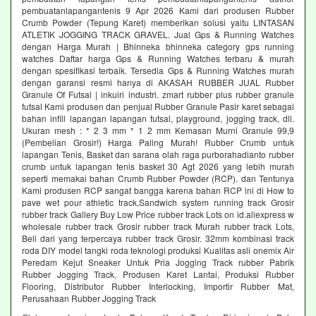
pembuatanlapangantenis 9 Apr 2026 Kami dari produsen Rubber
Crumb Powder (Tepung Karet) memberikan solusi yaitu LINTASAN
ATLETIK JOGGING TRACK GRAVEL. Jual Gps & Running Watches
dengan Harga Murah | Bhinneka bhinneka category gps running
watches Daftar harga Gps & Running Watches terbaru & murah
dengan spesifikasi terbaik. Tersedia Gps & Running Watches murah
dengan garansi resmi hanya di AKASAH RUBBER JUAL Rubber
Granule Of Futsal | inkuiri industri. zmart rubber plus rubber granule
futsal Kami produsen dan penjual Rubber Granule Pasir karet sebagai
bahan infill lapangan lapangan futsal, playground, jogging track, dll.
Ukuran mesh : * 2 3 mm * 1 2 mm Kemasan Murni Granule 99,9
(Pembelian Grosir!) Harga Paling Murah! Rubber Crumb untuk
lapangan Tenis, Basket dan sarana olah raga purborahadianto rubber
crumb untuk lapangan tenis basket 30 Agt 2026 yang lebih murah
seperti memakai bahan Crumb Rubber Powder (RCP). dan Tentunya
Kami produsen RCP sangat bangga karena bahan RCP ini di How to
pave wet pour athletic track,Sandwich system running track Grosir
rubber track Gallery Buy Low Price rubber track Lots on id.aliexpress w
wholesale rubber track Grosir rubber track Murah rubber track Lots,
Beli dari yang terpercaya rubber track Grosir. 32mm kombinasi track
roda DIY model tangki roda teknologi produksi Kualitas asli onemix Air
Peredam Kejut Sneaker Untuk Pria Jogging Track rubber Pabrik
Rubber Jogging Track, Produsen Karet Lantai, Produksi Rubber
Flooring, Distributor Rubber Interlocking, Importir Rubber Mat,
Perusahaan Rubber Jogging Track