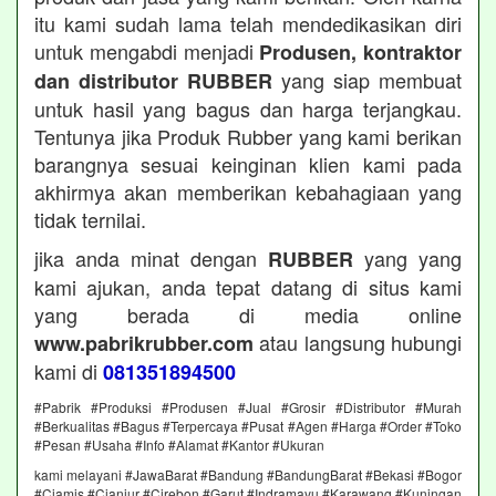
itu kami sudah lama telah mendedikasikan diri
untuk mengabdi menjadi
Produsen, kontraktor
yang siap membuat
dan distributor RUBBER
untuk hasil yang bagus dan harga terjangkau.
Tentunya jika Produk Rubber yang kami berikan
barangnya sesuai keinginan klien kami pada
akhirmya akan memberikan kebahagiaan yang
tidak ternilai.
jika anda minat dengan
yang yang
RUBBER
kami ajukan, anda tepat datang di situs kami
yang berada di media online
atau langsung hubungi
www.pabrikrubber.com
kami di
081351894500
#Pabrik #Produksi #Produsen #Jual #Grosir #Distributor #Murah
#Berkualitas #Bagus #Terpercaya #Pusat #Agen #Harga #Order #Toko
#Pesan #Usaha #Info #Alamat #Kantor #Ukuran
kami melayani #JawaBarat #Bandung #BandungBarat #Bekasi #Bogor
#Ciamis #Cianjur #Cirebon #Garut #Indramayu #Karawang #Kuningan