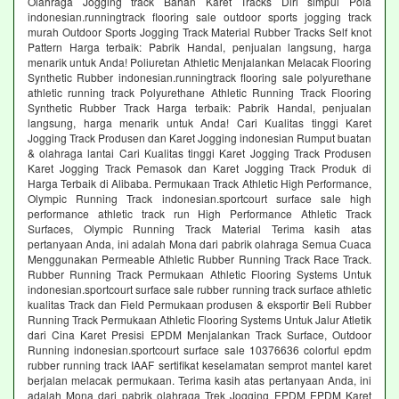
Olahraga Jogging track Bahan Karet Tracks Diri simpul Pola
indonesian.runningtrack flooring sale outdoor sports jogging track
murah Outdoor Sports Jogging Track Material Rubber Tracks Self knot
Pattern Harga terbaik: Pabrik Handal, penjualan langsung, harga
menarik untuk Anda! Poliuretan Athletic Menjalankan Melacak Flooring
Synthetic Rubber indonesian.runningtrack flooring sale polyurethane
athletic running track Polyurethane Athletic Running Track Flooring
Synthetic Rubber Track Harga terbaik: Pabrik Handal, penjualan
langsung, harga menarik untuk Anda! Cari Kualitas tinggi Karet
Jogging Track Produsen dan Karet Jogging indonesian Rumput buatan
& olahraga lantai Cari Kualitas tinggi Karet Jogging Track Produsen
Karet Jogging Track Pemasok dan Karet Jogging Track Produk di
Harga Terbaik di Alibaba. Permukaan Track Athletic High Performance,
Olympic Running Track indonesian.sportcourt surface sale high
performance athletic track run High Performance Athletic Track
Surfaces, Olympic Running Track Material Terima kasih atas
pertanyaan Anda, ini adalah Mona dari pabrik olahraga Semua Cuaca
Menggunakan Permeable Athletic Rubber Running Track Race Track.
Rubber Running Track Permukaan Athletic Flooring Systems Untuk
indonesian.sportcourt surface sale rubber running track surface athletic
kualitas Track dan Field Permukaan produsen & eksportir Beli Rubber
Running Track Permukaan Athletic Flooring Systems Untuk Jalur Atletik
dari Cina Karet Presisi EPDM Menjalankan Track Surface, Outdoor
Running indonesian.sportcourt surface sale 10376636 colorful epdm
rubber running track IAAF sertifikat keselamatan semprot mantel karet
berjalan melacak permukaan. Terima kasih atas pertanyaan Anda, ini
adalah Mona dari pabrik olahraga Trek Jogging EPDM EPDM Karet