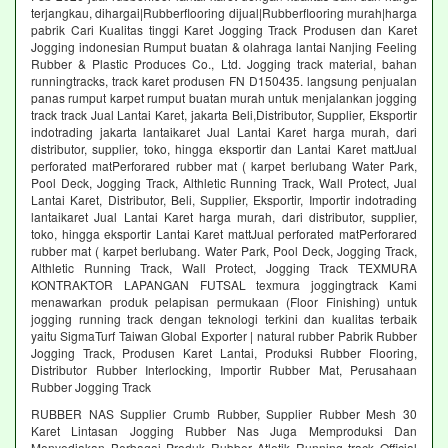
terjangkau, dihargai|Rubberflooring dijual|Rubberflooring murah|harga
pabrik Cari Kualitas tinggi Karet Jogging Track Produsen dan Karet
Jogging indonesian Rumput buatan & olahraga lantai Nanjing Feeling
Rubber & Plastic Produces Co., Ltd. Jogging track material, bahan
runningtracks, track karet produsen FN D150435. langsung penjualan
panas rumput karpet rumput buatan murah untuk menjalankan jogging
track track Jual Lantai Karet, jakarta Beli,Distributor, Supplier, Eksportir
indotrading jakarta lantaikaret Jual Lantai Karet harga murah, dari
distributor, supplier, toko, hingga eksportir dan Lantai Karet mattJual
perforated matPerforared rubber mat ( karpet berlubang Water Park,
Pool Deck, Jogging Track, Althletic Running Track, Wall Protect, Jual
Lantai Karet, Distributor, Beli, Supplier, Eksportir, Importir indotrading
lantaikaret Jual Lantai Karet harga murah, dari distributor, supplier,
toko, hingga eksportir Lantai Karet mattJual perforated matPerforared
rubber mat ( karpet berlubang. Water Park, Pool Deck, Jogging Track,
Althletic Running Track, Wall Protect, Jogging Track TEXMURA
KONTRAKTOR LAPANGAN FUTSAL texmura joggingtrack Kami
menawarkan produk pelapisan permukaan (Floor Finishing) untuk
jogging running track dengan teknologi terkini dan kualitas terbaik
yaitu SigmaTurf Taiwan Global Exporter | natural rubber Pabrik Rubber
Jogging Track, Produsen Karet Lantai, Produksi Rubber Flooring,
Distributor Rubber Interlocking, Importir Rubber Mat, Perusahaan
Rubber Jogging Track
RUBBER NAS Supplier Crumb Rubber, Supplier Rubber Mesh 30
Karet Lintasan Jogging Rubber Nas Juga Memproduksi Dan
Menyediakan Berbagai Produk Rubber Atletik Running track Official