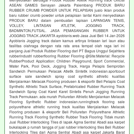
ASEAN GAMES Senayan Jakarta Palembang PRODUK BARU
RUBBER CRUMB POWDER UNTUK PELAPISAN jualo iklan produk
baru rubber crumb powder untuk pelapisan lantai Kami menyediakan
PRODUK BARU dalam pembuatan lapisan LAPANGAN TENIS,
VOLLEY, LINTASAN ATLETIK, JOGGING TRACK,
BADMINTON,FUTSAL. JASA PEMASANGAN RUBBER UNTUK
JOGGING TRACK JAKARTA ayobisnis.web Jasa Jual Beli 14 Jan 2026
Ayobisnis Jogging track dalam kamus artinya lintasan lari laun atau
fasilitas olahraga dengan rata rata area tempat olah raga lari ini
panjang Jual Produk Rubber Flooring dari PT Bagus Unggul Sejahtera
rubberindustri rubberflooring Rubber Flooring @Site:Material: Recycle
RubberProduct Application: Children Playground, Sport Commercial,
Water Park, Pool Deck, Jogging Track, Harga Pelapis Semprotan
Sandwich Permukaan Pelacak Atletik Sintetik indonesian.sportcourt
surface sale sandwich spray coat synthetic athletic kualitas
Menjalankan Melacak Flooring produsen & eksportir Beli Pelapis Coat
Synthetic Athletic Track Surface, Prefabricated Rubber Running Track
Sandwich Spray Coat Karet Karet Sintetis Penuh Jogging Running
Track Permukaan. ada murah Poliuretan Athletic Menjalankan Melacak
Flooring Synthetic Rubber indonesian.runningtrack flooring sale
polyurethane athletic running track kualitas Menjalankan Melacak
Flooring produsen & eksportir Beli Poliuretan Polyurethane Athletic
Running Track Flooring Synthetic Rubber Track Flooring Tidak murah
Jual Rubber Interlocking Tiles di lapak Agma Sentral Abadi asa karpet
bukalapak p rumah tangga of jual rubber interlocking tiles Beli Rubber
Interlocking Tiles dari Agma Sentral Abadi asa karpet Jakarta Barat