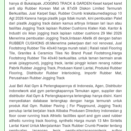
hanya di Bukalapak. JOGGING TRACK & GARDEN Keset karpet karet
anti slip Rubber Korean Mat uk 87x59 Diskon Limited Termurah
Berkualitas. Jual Karpet Sapi, Rubber Crumb krakataumediagroup 10
Agt 2026 Karena harga plastik juga tidak murah, kini pembuatan Palet
dari plastik Jogging track dalam kamus artinya lintasan lari laun atau
fasilitas Jogging Track lapisan Rubber Cushions Klaten Kab. Kantor &
Industri olx iklan jogging track lapisan rubber cushions 29 Mei 2026
Menerima pembuatan Jogging Track,lintasan Atletik dll dengan bahan
RUBBER CUSHIONS dll.Menerima pekerjaan dari nol renovasi, Jual
Footstrong Rubber Tile 40x40 harga murah ralali | Ralali ralali Flooring
Tile, Granites & Ceramics Tiles No Brand Pusat Footstrong,Harga
Footstrong Rubber Tile 40x40 berkualitas. untuk taman bermain anak
anak (playground), jogging track, lantai pinggir kolam renang rubber
Pabrik Rubber Jogging Track, Produsen Karet Lantai, Produksi Rubber
Flooring, Distributor Rubber Interlocking, Importir Rubber Mat,
Perusahaan Rubber Jogging Track
Jual Beli Alat Gym & Perlengkapannya di Indonesia, Agen, Distributor
indonetwork alat gym perlengkapannya Temukan agen, supplier dan
distributor Alat Gym & Perlengkapannya terlengkap hanya disini. Kami
menyediakan database terlengkap dengan harga termurah untuk
produk Alat Gym. Rubber Paving ( For Playground, Jogging Track)
penutup lantai berjalan track Alibaba Produsen Directory indonesian g
floor cover running track Athletic facilities sport and gym used rubber
althetic running track flooring, synthetic Harga murah 13 Mm Sintetis
Lantai Karet Untuk Menjalankan Track Rubber Crumb Powder tentang
pembuatan lapangan tenis pembuatanlapangantenis author