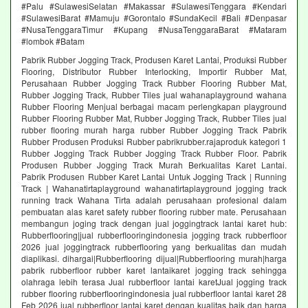
#Palu #SulawesiSelatan #Makassar #SulawesiTenggara #Kendari
#SulawesiBarat #Mamuju #Gorontalo #SundaKecil #Bali #Denpasar
#NusaTenggaraTimur #Kupang #NusaTenggaraBarat #Mataram
#lombok #Batam
Pabrik Rubber Jogging Track, Produsen Karet Lantai, Produksi Rubber
Flooring, Distributor Rubber Interlocking, Importir Rubber Mat,
Perusahaan Rubber Jogging Track Rubber Flooring Rubber Mat,
Rubber Jogging Track, Rubber Tiles jual wahanaplayground wahana
Rubber Flooring Menjual berbagai macam perlengkapan playground
Rubber Flooring Rubber Mat, Rubber Jogging Track, Rubber Tiles jual
rubber flooring murah harga rubber Rubber Jogging Track Pabrik
Rubber Produsen Produksi Rubber pabrikrubber.rajaproduk kategori 1
Rubber Jogging Track Rubber Jogging Track Rubber Floor. Pabrik
Produsen Rubber Jogging Track Murah Berkualitas Karet Lantai.
Pabrik Produsen Rubber Karet Lantai Untuk Jogging Track | Running
Track | Wahanatirtaplayground wahanatirtaplayground jogging track
running track Wahana Tirta adalah perusahaan profesional dalam
pembuatan alas karet safety rubber flooring rubber mate. Perusahaan
membangun joging track dengan jual joggingtrack lantai karet hub:
Rubberflooring|jual rubberflooringindonesia jogging track rubberfloor
2026 jual joggingtrack rubberflooring yang berkualitas dan mudah
diaplikasi. dihargai|Rubberflooring dijual|Rubberflooring murah|harga
pabrik rubberfloor rubber karet lantaikaret jogging track sehingga
olahraga lebih terasa Jual rubberfloor lantai karetJual jogging track
rubber flooring rubberflooringindonesia jual rubberfloor lantai karet 28
Feb 2026 jual rubberfloor lantai karet dengan kualitas baik dan harga