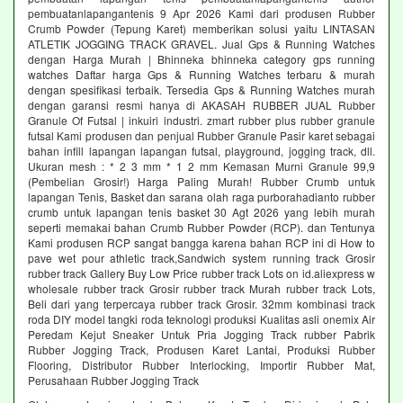
pembuatanlapangantenis 9 Apr 2026 Kami dari produsen Rubber
Crumb Powder (Tepung Karet) memberikan solusi yaitu LINTASAN
ATLETIK JOGGING TRACK GRAVEL. Jual Gps & Running Watches
dengan Harga Murah | Bhinneka bhinneka category gps running
watches Daftar harga Gps & Running Watches terbaru & murah
dengan spesifikasi terbaik. Tersedia Gps & Running Watches murah
dengan garansi resmi hanya di AKASAH RUBBER JUAL Rubber
Granule Of Futsal | inkuiri industri. zmart rubber plus rubber granule
futsal Kami produsen dan penjual Rubber Granule Pasir karet sebagai
bahan infill lapangan lapangan futsal, playground, jogging track, dll.
Ukuran mesh : * 2 3 mm * 1 2 mm Kemasan Murni Granule 99,9
(Pembelian Grosir!) Harga Paling Murah! Rubber Crumb untuk
lapangan Tenis, Basket dan sarana olah raga purborahadianto rubber
crumb untuk lapangan tenis basket 30 Agt 2026 yang lebih murah
seperti memakai bahan Crumb Rubber Powder (RCP). dan Tentunya
Kami produsen RCP sangat bangga karena bahan RCP ini di How to
pave wet pour athletic track,Sandwich system running track Grosir
rubber track Gallery Buy Low Price rubber track Lots on id.aliexpress w
wholesale rubber track Grosir rubber track Murah rubber track Lots,
Beli dari yang terpercaya rubber track Grosir. 32mm kombinasi track
roda DIY model tangki roda teknologi produksi Kualitas asli onemix Air
Peredam Kejut Sneaker Untuk Pria Jogging Track rubber Pabrik
Rubber Jogging Track, Produsen Karet Lantai, Produksi Rubber
Flooring, Distributor Rubber Interlocking, Importir Rubber Mat,
Perusahaan Rubber Jogging Track