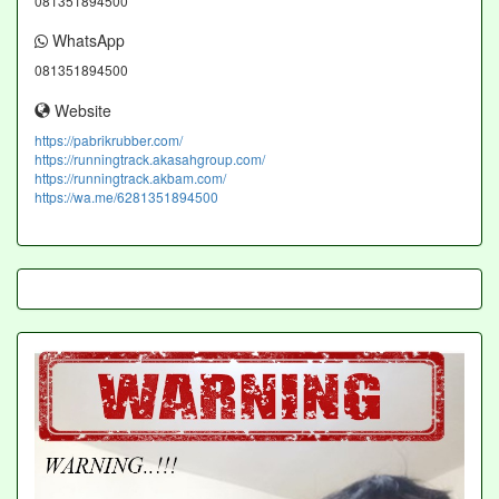
081351894500
WhatsApp
081351894500
Website
https://pabrikrubber.com/
https://runningtrack.akasahgroup.com/
https://runningtrack.akbam.com/
https://wa.me/6281351894500