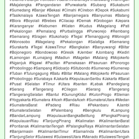
#Majalengka #Pangandaran #Purwakarta #Subang #Sukabumi
#Sumedang #Banjar #Bekasi #Cimahi #Cirebon #Depok #Sukabumi
#Tasikmalaya #JawaTengah #Banjarnegara #Banyumas #Batang
#Blora #Boyolali #Brebes #Cilacap #Demak #Grobogan #Jepara
#Karanganyar #Kebumen #Klaten #Kudus #Magelang #Pati
#Pekalongan #Pemalang #Purbalingga #Purworejo #Rembang
#Semarang #Sragen #Sukoharjo #Tegal #Temanggung #Wonogiri
#Wonosobo #Magelang #Pekalongan #Salatiga #Semarang
#Surakarta #Tegal #JawaTimur #Bangkalan #Banyuwangi #Blitar
#Bojonegoro #Bondowoso #Gresik #Jember #Jombang #Kediri
#Lamongan #Lumajang #Madiun #Magetan #Malang #Mojokerto
#Nganjuk #Ngawi #Pacitan #Pamekasan #Pasuruan #Ponorogo
#Probolinggo #Sampang #Sidoarjo #Situbondo #Sumenep #Sumenep
#Tuban #Tulungagung #Batu #Blitar #Malang #Mojokerto #Pasuruan
#Probolinggo #Surabaya #Jakarta #KepulauanSeribu #Jakarta #Barat
#Pusat #Selatan #Timur #Utara #banten #Lebak #Pandeglang
#Serang #Tangerang #Cilegon #Serang #Tangerang
#TangerangSelatan #Bantul #GunungKidul #KulonProgo #Sleman
#Yogyakarta #Sumatera #Aceh #BandaAceh #SumateraUtara #Medan
#SumateraBarat #Padang #Riau #Pekanbaru #Jambi
#SumateraSelatan #Palembang #Bengkulu #Lampung
#BandarLampung #KepulauanBangkaBelitung #PangkalPinang
#KepulauanRiau #TanjungPinang #Kalimatan #KalimantanBarat
#Pontianak #KalimantanTengah #PalangkaRaya #KalimantanSelatan
#Banjarmasin #KalimantanTimur #Samarinda #KalimantanUtara
#TanjungSelor #Sulawesi #SulawesiUtara #Manado #SulawesiTengah