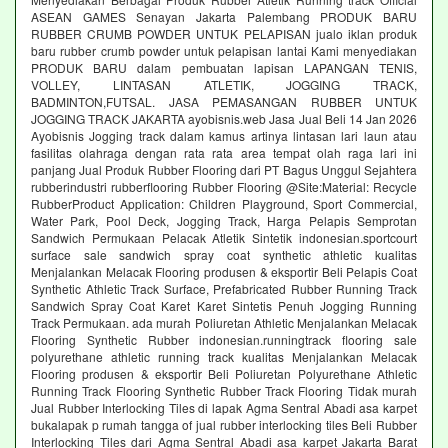
ASEAN GAMES Senayan Jakarta Palembang PRODUK BARU
RUBBER CRUMB POWDER UNTUK PELAPISAN jualo iklan produk
baru rubber crumb powder untuk pelapisan lantai Kami menyediakan
PRODUK BARU dalam pembuatan lapisan LAPANGAN TENIS,
VOLLEY, LINTASAN ATLETIK, JOGGING TRACK,
BADMINTON,FUTSAL. JASA PEMASANGAN RUBBER UNTUK
JOGGING TRACK JAKARTA ayobisnis.web Jasa Jual Beli 14 Jan 2026
Ayobisnis Jogging track dalam kamus artinya lintasan lari laun atau
fasilitas olahraga dengan rata rata area tempat olah raga lari ini
panjang Jual Produk Rubber Flooring dari PT Bagus Unggul Sejahtera
rubberindustri rubberflooring Rubber Flooring @Site:Material: Recycle
RubberProduct Application: Children Playground, Sport Commercial,
Water Park, Pool Deck, Jogging Track, Harga Pelapis Semprotan
Sandwich Permukaan Pelacak Atletik Sintetik indonesian.sportcourt
surface sale sandwich spray coat synthetic athletic kualitas
Menjalankan Melacak Flooring produsen & eksportir Beli Pelapis Coat
Synthetic Athletic Track Surface, Prefabricated Rubber Running Track
Sandwich Spray Coat Karet Karet Sintetis Penuh Jogging Running
Track Permukaan. ada murah Poliuretan Athletic Menjalankan Melacak
Flooring Synthetic Rubber indonesian.runningtrack flooring sale
polyurethane athletic running track kualitas Menjalankan Melacak
Flooring produsen & eksportir Beli Poliuretan Polyurethane Athletic
Running Track Flooring Synthetic Rubber Track Flooring Tidak murah
Jual Rubber Interlocking Tiles di lapak Agma Sentral Abadi asa karpet
bukalapak p rumah tangga of jual rubber interlocking tiles Beli Rubber
Interlocking Tiles dari Agma Sentral Abadi asa karpet Jakarta Barat