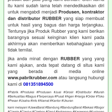
itu kami sudah lama telah mendedikasikan diri
untuk mengabdi menjadi
Produsen, kontraktor
yang siap membuat
dan distributor RUBBER
untuk hasil yang bagus dan harga terjangkau.
Tentunya jika Produk Rubber yang kami berikan
barangnya sesuai keinginan klien kami pada
akhirmya akan memberikan kebahagiaan yang
tidak ternilai.
jika anda minat dengan
yang yang
RUBBER
kami ajukan, anda tepat datang di situs kami
yang berada di media online
atau langsung hubungi
www.pabrikrubber.com
kami di
081351894500
#Pabrik #Produksi #Produsen #Jual #Grosir #Distributor #Murah
#Berkualitas #Bagus #Terpercaya #Pusat #Agen #Harga #Order #Toko
#Pesan #Usaha #Info #Alamat #Kantor #Ukuran
kami melayani #JawaBarat #Bandung #BandungBarat #Bekasi #Bogor
#Ciamis #Cianjur #Cirebon #Garut #Indramayu #Karawang #Kuningan