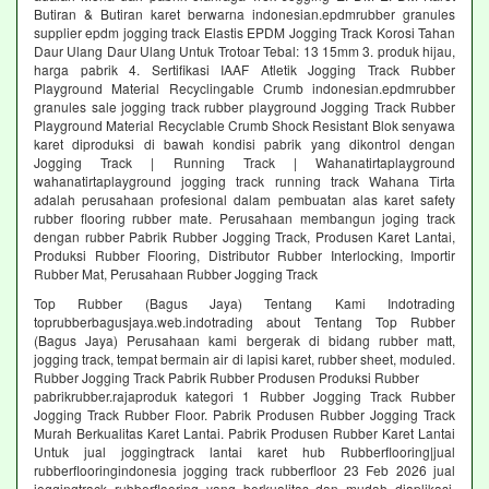
Butiran & Butiran karet berwarna indonesian.epdmrubber granules
supplier epdm jogging track Elastis EPDM Jogging Track Korosi Tahan
Daur Ulang Daur Ulang Untuk Trotoar Tebal: 13 15mm 3. produk hijau,
harga pabrik 4. Sertifikasi IAAF Atletik Jogging Track Rubber
Playground Material Recyclingable Crumb indonesian.epdmrubber
granules sale jogging track rubber playground Jogging Track Rubber
Playground Material Recyclable Crumb Shock Resistant Blok senyawa
karet diproduksi di bawah kondisi pabrik yang dikontrol dengan
Jogging Track | Running Track | Wahanatirtaplayground
wahanatirtaplayground jogging track running track Wahana Tirta
adalah perusahaan profesional dalam pembuatan alas karet safety
rubber flooring rubber mate. Perusahaan membangun joging track
dengan rubber Pabrik Rubber Jogging Track, Produsen Karet Lantai,
Produksi Rubber Flooring, Distributor Rubber Interlocking, Importir
Rubber Mat, Perusahaan Rubber Jogging Track
Top Rubber (Bagus Jaya) Tentang Kami Indotrading
toprubberbagusjaya.web.indotrading about Tentang Top Rubber
(Bagus Jaya) Perusahaan kami bergerak di bidang rubber matt,
jogging track, tempat bermain air di lapisi karet, rubber sheet, moduled.
Rubber Jogging Track Pabrik Rubber Produsen Produksi Rubber
pabrikrubber.rajaproduk kategori 1 Rubber Jogging Track Rubber
Jogging Track Rubber Floor. Pabrik Produsen Rubber Jogging Track
Murah Berkualitas Karet Lantai. Pabrik Produsen Rubber Karet Lantai
Untuk jual joggingtrack lantai karet hub Rubberflooring|jual
rubberflooringindonesia jogging track rubberfloor 23 Feb 2026 jual
joggingtrack rubberflooring yang berkualitas dan mudah diaplikasi.