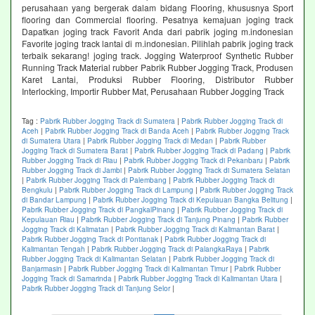
perusahaan yang bergerak dalam bidang Flooring, khususnya Sport
flooring dan Commercial flooring. Pesatnya kemajuan joging track
Dapatkan joging track Favorit Anda dari pabrik joging m.indonesian
Favorite joging track lantai di m.indonesian. Pilihlah pabrik joging track
terbaik sekarang! joging track. Jogging Waterproof Synthetic Rubber
Running Track Material rubber Pabrik Rubber Jogging Track, Produsen
Karet Lantai, Produksi Rubber Flooring, Distributor Rubber
Interlocking, Importir Rubber Mat, Perusahaan Rubber Jogging Track
Tag :
Pabrik Rubber Jogging Track di Sumatera
|
Pabrik Rubber Jogging Track di
Aceh
|
Pabrik Rubber Jogging Track di Banda Aceh
|
Pabrik Rubber Jogging Track
di Sumatera Utara
|
Pabrik Rubber Jogging Track di Medan
|
Pabrik Rubber
Jogging Track di Sumatera Barat
|
Pabrik Rubber Jogging Track di Padang
|
Pabrik
Rubber Jogging Track di Riau
|
Pabrik Rubber Jogging Track di Pekanbaru
|
Pabrik
Rubber Jogging Track di Jambi
|
Pabrik Rubber Jogging Track di Sumatera Selatan
|
Pabrik Rubber Jogging Track di Palembang
|
Pabrik Rubber Jogging Track di
Bengkulu
|
Pabrik Rubber Jogging Track di Lampung
|
Pabrik Rubber Jogging Track
di Bandar Lampung
|
Pabrik Rubber Jogging Track di Kepulauan Bangka Belitung
|
Pabrik Rubber Jogging Track di PangkalPinang
|
Pabrik Rubber Jogging Track di
Kepulauan Riau
|
Pabrik Rubber Jogging Track di Tanjung Pinang
|
Pabrik Rubber
Jogging Track di Kalimatan
|
Pabrik Rubber Jogging Track di Kalimantan Barat
|
Pabrik Rubber Jogging Track di Pontianak
|
Pabrik Rubber Jogging Track di
Kalimantan Tengah
|
Pabrik Rubber Jogging Track di PalangkaRaya
|
Pabrik
Rubber Jogging Track di Kalimantan Selatan
|
Pabrik Rubber Jogging Track di
Banjarmasin
|
Pabrik Rubber Jogging Track di Kalimantan Timur
|
Pabrik Rubber
Jogging Track di Samarinda
|
Pabrik Rubber Jogging Track di Kalimantan Utara
|
Pabrik Rubber Jogging Track di Tanjung Selor
|