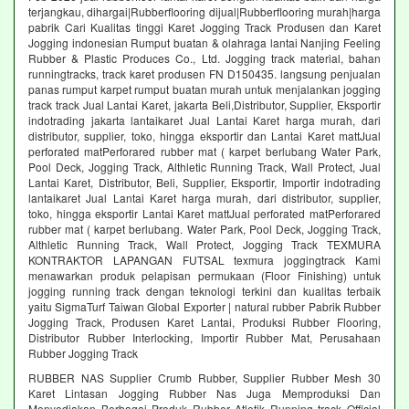
terjangkau, dihargai|Rubberflooring dijual|Rubberflooring murah|harga
pabrik Cari Kualitas tinggi Karet Jogging Track Produsen dan Karet
Jogging indonesian Rumput buatan & olahraga lantai Nanjing Feeling
Rubber & Plastic Produces Co., Ltd. Jogging track material, bahan
runningtracks, track karet produsen FN D150435. langsung penjualan
panas rumput karpet rumput buatan murah untuk menjalankan jogging
track track Jual Lantai Karet, jakarta Beli,Distributor, Supplier, Eksportir
indotrading jakarta lantaikaret Jual Lantai Karet harga murah, dari
distributor, supplier, toko, hingga eksportir dan Lantai Karet mattJual
perforated matPerforared rubber mat ( karpet berlubang Water Park,
Pool Deck, Jogging Track, Althletic Running Track, Wall Protect, Jual
Lantai Karet, Distributor, Beli, Supplier, Eksportir, Importir indotrading
lantaikaret Jual Lantai Karet harga murah, dari distributor, supplier,
toko, hingga eksportir Lantai Karet mattJual perforated matPerforared
rubber mat ( karpet berlubang. Water Park, Pool Deck, Jogging Track,
Althletic Running Track, Wall Protect, Jogging Track TEXMURA
KONTRAKTOR LAPANGAN FUTSAL texmura joggingtrack Kami
menawarkan produk pelapisan permukaan (Floor Finishing) untuk
jogging running track dengan teknologi terkini dan kualitas terbaik
yaitu SigmaTurf Taiwan Global Exporter | natural rubber Pabrik Rubber
Jogging Track, Produsen Karet Lantai, Produksi Rubber Flooring,
Distributor Rubber Interlocking, Importir Rubber Mat, Perusahaan
Rubber Jogging Track
RUBBER NAS Supplier Crumb Rubber, Supplier Rubber Mesh 30
Karet Lintasan Jogging Rubber Nas Juga Memproduksi Dan
Menyediakan Berbagai Produk Rubber Atletik Running track Official