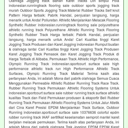
Olahraga Jogging track Bahan Karet Tracks Diri simpul Pola
indonesian.runningtrack flooring sale outdoor sports jogging track
murah Outdoor Sports Jogging Track Material Rubber Tracks Self knot
Pattern Harga terbaik: Pabrik Handal, penjualan langsung, harga
menarik untuk Anda! Poliuretan Athletic Menjalankan Melacak Flooring
Synthetic Rubber indonesian.runningtrack flooring sale polyurethane
athletic running track Polyurethane Athletic Running Track Flooring
Synthetic Rubber Track Harga terbaik: Pabrik Handal, penjualan
langsung, harga menarik untuk Anda! Cari Kualitas tinggi Karet
Jogging Track Produsen dan Karet Jogging indonesian Rumput buatan
& olahraga lantai Cari Kualitas tinggi Karet Jogging Track Produsen
Karet Jogging Track Pemasok dan Karet Jogging Track Produk di
Harga Terbaik di Alibaba. Permukaan Track Athletic High Performance,
Olympic Running Track indonesian.sportcourt surface sale high
performance athletic track run High Performance Athletic Track
Surfaces, Olympic Running Track Material Terima kasih atas
pertanyaan Anda, ini adalah Mona dari pabrik olahraga Semua Cuaca
Menggunakan Permeable Athletic Rubber Running Track Race Track.
Rubber Running Track Permukaan Athletic Flooring Systems Untuk
indonesian.sportcourt surface sale rubber running track surface athletic
kualitas Track dan Field Permukaan produsen & eksportir Beli Rubber
Running Track Permukaan Athletic Flooring Systems Untuk Jalur Atletik
dari Cina Karet Presisi EPDM Menjalankan Track Surface, Outdoor
Running indonesian.sportcourt surface sale 10376636 colorful epdm
rubber running track IAAF sertifikat keselamatan semprot mantel karet
berjalan melacak permukaan. Terima kasih atas pertanyaan Anda, ini
adalah Mona dari pabrik olahraga Trek Jogging EPDM EPDM Karet