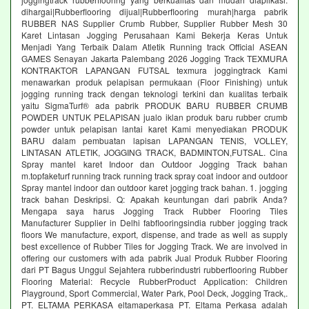
dihargai|Rubberflooring dijual|Rubberflooring murah|harga pabrik
RUBBER NAS Supplier Crumb Rubber, Supplier Rubber Mesh 30
Karet Lintasan Jogging Perusahaan Kami Bekerja Keras Untuk
Menjadi Yang Terbaik Dalam Atletik Running track Official ASEAN
GAMES Senayan Jakarta Palembang 2026 Jogging Track TEXMURA
KONTRAKTOR LAPANGAN FUTSAL texmura joggingtrack Kami
menawarkan produk pelapisan permukaan (Floor Finishing) untuk
jogging running track dengan teknologi terkini dan kualitas terbaik
yaitu SigmaTurf® ada pabrik PRODUK BARU RUBBER CRUMB
POWDER UNTUK PELAPISAN jualo iklan produk baru rubber crumb
powder untuk pelapisan lantai karet Kami menyediakan PRODUK
BARU dalam pembuatan lapisan LAPANGAN TENIS, VOLLEY,
LINTASAN ATLETIK, JOGGING TRACK, BADMINTON,FUTSAL. Cina
Spray mantel karet Indoor dan Outdoor Jogging Track bahan
m.topfaketurf running track running track spray coat indoor and outdoor
Spray mantel indoor dan outdoor karet jogging track bahan. 1. jogging
track bahan Deskripsi. Q: Apakah keuntungan dari pabrik Anda?
Mengapa saya harus Jogging Track Rubber Flooring Tiles
Manufacturer Supplier in Delhi fabflooringsindia rubber jogging track
floors We manufacture, export, dispense, and trade as well as supply
best excellence of Rubber Tiles for Jogging Track. We are involved in
offering our customers with ada pabrik Jual Produk Rubber Flooring
dari PT Bagus Unggul Sejahtera rubberindustri rubberflooring Rubber
Flooring Material: Recycle RubberProduct Application: Children
Playground, Sport Commercial, Water Park, Pool Deck, Jogging Track,.
PT. ELTAMA PERKASA eltamaperkasa PT. Eltama Perkasa adalah