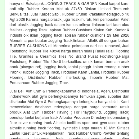
hanya di Bukalapak. JOGGING TRACK & GARDEN Keset karpet karet
anti slip Rubber Korean Mat uk 87x59 Diskon Limited Termurah
Berkualitas. Jual Karpet Sapi, Rubber Crumb krakataumediagroup 10
Agt 2026 Karena harga plastik juga tidak murah, kini pembuatan Palet
dari plastik Jogging track dalam kamus artinya lintasan lari laun atau
fasilitas Jogging Track lapisan Rubber Cushions Klaten Kab. Kantor &
Industri olx iklan jogging track lapisan rubber cushions 29 Mei 2026
Menerima pembuatan Jogging Track,lintasan Atletik dll dengan bahan
RUBBER CUSHIONS dll.Menerima pekerjaan dari nol renovasi, Jual
Footstrong Rubber Tile 40x40 harga murah ralali | Ralali ralali Flooring
Tile, Granites & Ceramics Tiles No Brand Pusat Footstrong,Harga
Footstrong Rubber Tile 40x40 berkualitas. untuk taman bermain anak
anak (playground), jogging track, lantai pinggir kolam renang rubber
Pabrik Rubber Jogging Track, Produsen Karet Lantai, Produksi Rubber
Flooring, Distributor Rubber Interlocking, Importir Rubber Mat,
Perusahaan Rubber Jogging Track
Jual Beli Alat Gym & Perlengkapannya di Indonesia, Agen, Distributor
indonetwork alat gym perlengkapannya Temukan agen, supplier dan
distributor Alat Gym & Perlengkapannya terlengkap hanya disini. Kami
menyediakan database terlengkap dengan harga termurah untuk
produk Alat Gym. Rubber Paving ( For Playground, Jogging Track)
penutup lantai berjalan track Alibaba Produsen Directory indonesian g
floor cover running track Athletic facilities sport and gym used rubber
althetic running track flooring, synthetic Harga murah 13 Mm Sintetis
Lantai Karet Untuk Menjalankan Track Rubber Crumb Powder tentang
pembuatan lapangan tenis pembuatanlapangantenis author