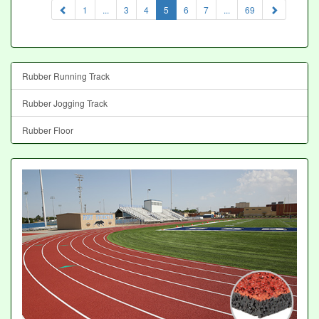
(current)
1
...
3
4
5
6
7
...
69
Rubber Running Track
Rubber Jogging Track
Rubber Floor