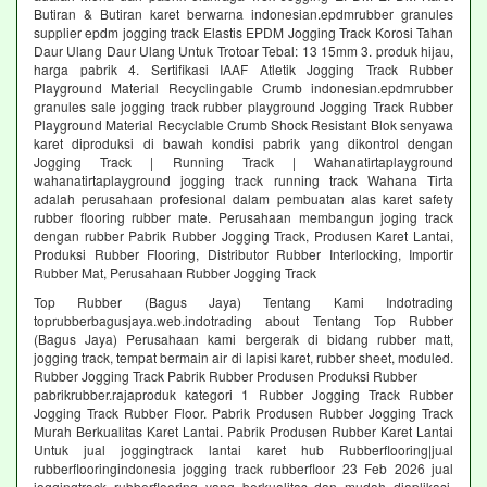
Butiran & Butiran karet berwarna indonesian.epdmrubber granules
supplier epdm jogging track Elastis EPDM Jogging Track Korosi Tahan
Daur Ulang Daur Ulang Untuk Trotoar Tebal: 13 15mm 3. produk hijau,
harga pabrik 4. Sertifikasi IAAF Atletik Jogging Track Rubber
Playground Material Recyclingable Crumb indonesian.epdmrubber
granules sale jogging track rubber playground Jogging Track Rubber
Playground Material Recyclable Crumb Shock Resistant Blok senyawa
karet diproduksi di bawah kondisi pabrik yang dikontrol dengan
Jogging Track | Running Track | Wahanatirtaplayground
wahanatirtaplayground jogging track running track Wahana Tirta
adalah perusahaan profesional dalam pembuatan alas karet safety
rubber flooring rubber mate. Perusahaan membangun joging track
dengan rubber Pabrik Rubber Jogging Track, Produsen Karet Lantai,
Produksi Rubber Flooring, Distributor Rubber Interlocking, Importir
Rubber Mat, Perusahaan Rubber Jogging Track
Top Rubber (Bagus Jaya) Tentang Kami Indotrading
toprubberbagusjaya.web.indotrading about Tentang Top Rubber
(Bagus Jaya) Perusahaan kami bergerak di bidang rubber matt,
jogging track, tempat bermain air di lapisi karet, rubber sheet, moduled.
Rubber Jogging Track Pabrik Rubber Produsen Produksi Rubber
pabrikrubber.rajaproduk kategori 1 Rubber Jogging Track Rubber
Jogging Track Rubber Floor. Pabrik Produsen Rubber Jogging Track
Murah Berkualitas Karet Lantai. Pabrik Produsen Rubber Karet Lantai
Untuk jual joggingtrack lantai karet hub Rubberflooring|jual
rubberflooringindonesia jogging track rubberfloor 23 Feb 2026 jual
joggingtrack rubberflooring yang berkualitas dan mudah diaplikasi.