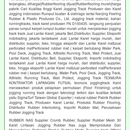
terjangkau, dihargai|Rubberflooring dijual|Rubberflooring murah|harga
pabrik Cari Kualitas tinggi Karet Jogging Track Produsen dan Karet
Jogging indonesian Rumput buatan & olahraga lantai Nanjing Feeling
Rubber & Plastic Produces Co., Ltd. Jogging track material, bahan
runningtracks, track karet produsen FN D150435. langsung penjualan
panas rumput karpet rumput buatan murah untuk menjalankan jogging
track track Jual Lantai Karet, jakarta Beli,Distributor, Supplier, Eksportir
indotrading jakarta lantaikaret Jual Lantai Karet harga murah, dari
distributor, supplier, toko, hingga eksportir dan Lantai Karet mattJual
perforated matPerforared rubber mat ( karpet berlubang Water Park,
Pool Deck, Jogging Track, Althletic Running Track, Wall Protect, Jual
Lantai Karet, Distributor, Beli, Supplier, Eksportir, Importir indotrading
lantaikaret Jual Lantai Karet harga murah, dari distributor, supplier,
toko, hingga eksportir Lantai Karet mattJual perforated matPerforared
rubber mat ( karpet berlubang. Water Park, Pool Deck, Jogging Track,
Althletic Running Track, Wall Protect, Jogging Track TEXMURA
KONTRAKTOR LAPANGAN FUTSAL texmura joggingtrack Kami
menawarkan produk pelapisan permukaan (Floor Finishing) untuk
jogging running track dengan teknologi terkini dan kualitas terbaik
yaitu SigmaTurf Taiwan Global Exporter | natural rubber Pabrik Rubber
Jogging Track, Produsen Karet Lantai, Produksi Rubber Flooring,
Distributor Rubber Interlocking, Importir Rubber Mat, Perusahaan
Rubber Jogging Track
RUBBER NAS Supplier Crumb Rubber, Supplier Rubber Mesh 30
Karet Lintasan Jogging Rubber Nas Juga Memproduksi Dan
Menyediakan Berbagai Produk Rubber Atletik Running track Official