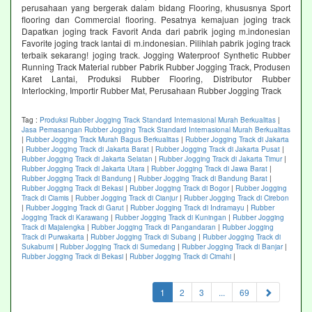
perusahaan yang bergerak dalam bidang Flooring, khususnya Sport
flooring dan Commercial flooring. Pesatnya kemajuan joging track
Dapatkan joging track Favorit Anda dari pabrik joging m.indonesian
Favorite joging track lantai di m.indonesian. Pilihlah pabrik joging track
terbaik sekarang! joging track. Jogging Waterproof Synthetic Rubber
Running Track Material rubber Pabrik Rubber Jogging Track, Produsen
Karet Lantai, Produksi Rubber Flooring, Distributor Rubber
Interlocking, Importir Rubber Mat, Perusahaan Rubber Jogging Track
Tag :
Produksi Rubber Jogging Track Standard Internasional Murah Berkualitas
|
Jasa Pemasangan Rubber Jogging Track Standard Internasional Murah Berkualitas
|
Rubber Jogging Track Murah Bagus Berkualitas
|
Rubber Jogging Track di Jakarta
|
Rubber Jogging Track di Jakarta Barat
|
Rubber Jogging Track di Jakarta Pusat
|
Rubber Jogging Track di Jakarta Selatan
|
Rubber Jogging Track di Jakarta Timur
|
Rubber Jogging Track di Jakarta Utara
|
Rubber Jogging Track di Jawa Barat
|
Rubber Jogging Track di Bandung
|
Rubber Jogging Track di Bandung Barat
|
Rubber Jogging Track di Bekasi
|
Rubber Jogging Track di Bogor
|
Rubber Jogging
Track di Ciamis
|
Rubber Jogging Track di Cianjur
|
Rubber Jogging Track di Cirebon
|
Rubber Jogging Track di Garut
|
Rubber Jogging Track di Indramayu
|
Rubber
Jogging Track di Karawang
|
Rubber Jogging Track di Kuningan
|
Rubber Jogging
Track di Majalengka
|
Rubber Jogging Track di Pangandaran
|
Rubber Jogging
Track di Purwakarta
|
Rubber Jogging Track di Subang
|
Rubber Jogging Track di
Sukabumi
|
Rubber Jogging Track di Sumedang
|
Rubber Jogging Track di Banjar
|
Rubber Jogging Track di Bekasi
|
Rubber Jogging Track di Cimahi
|
(current)
1
2
3
...
69