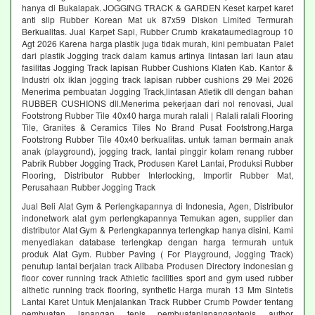
hanya di Bukalapak. JOGGING TRACK & GARDEN Keset karpet karet
anti slip Rubber Korean Mat uk 87x59 Diskon Limited Termurah
Berkualitas. Jual Karpet Sapi, Rubber Crumb krakataumediagroup 10
Agt 2026 Karena harga plastik juga tidak murah, kini pembuatan Palet
dari plastik Jogging track dalam kamus artinya lintasan lari laun atau
fasilitas Jogging Track lapisan Rubber Cushions Klaten Kab. Kantor &
Industri olx iklan jogging track lapisan rubber cushions 29 Mei 2026
Menerima pembuatan Jogging Track,lintasan Atletik dll dengan bahan
RUBBER CUSHIONS dll.Menerima pekerjaan dari nol renovasi, Jual
Footstrong Rubber Tile 40x40 harga murah ralali | Ralali ralali Flooring
Tile, Granites & Ceramics Tiles No Brand Pusat Footstrong,Harga
Footstrong Rubber Tile 40x40 berkualitas. untuk taman bermain anak
anak (playground), jogging track, lantai pinggir kolam renang rubber
Pabrik Rubber Jogging Track, Produsen Karet Lantai, Produksi Rubber
Flooring, Distributor Rubber Interlocking, Importir Rubber Mat,
Perusahaan Rubber Jogging Track
Jual Beli Alat Gym & Perlengkapannya di Indonesia, Agen, Distributor
indonetwork alat gym perlengkapannya Temukan agen, supplier dan
distributor Alat Gym & Perlengkapannya terlengkap hanya disini. Kami
menyediakan database terlengkap dengan harga termurah untuk
produk Alat Gym. Rubber Paving ( For Playground, Jogging Track)
penutup lantai berjalan track Alibaba Produsen Directory indonesian g
floor cover running track Athletic facilities sport and gym used rubber
althetic running track flooring, synthetic Harga murah 13 Mm Sintetis
Lantai Karet Untuk Menjalankan Track Rubber Crumb Powder tentang
pembuatan lapangan tenis pembuatanlapangantenis author