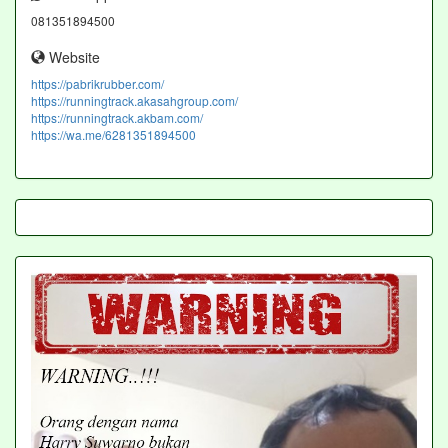
081351894500
Website
https://pabrikrubber.com/
https://runningtrack.akasahgroup.com/
https://runningtrack.akbam.com/
https://wa.me/6281351894500