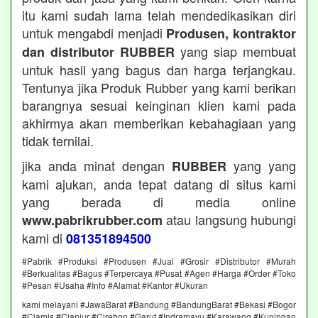
itu kami sudah lama telah mendedikasikan diri
untuk mengabdi menjadi
Produsen, kontraktor
yang siap membuat
dan distributor RUBBER
untuk hasil yang bagus dan harga terjangkau.
Tentunya jika Produk Rubber yang kami berikan
barangnya sesuai keinginan klien kami pada
akhirmya akan memberikan kebahagiaan yang
tidak ternilai.
jika anda minat dengan
yang yang
RUBBER
kami ajukan, anda tepat datang di situs kami
yang berada di media online
atau langsung hubungi
www.pabrikrubber.com
kami di
081351894500
#Pabrik #Produksi #Produsen #Jual #Grosir #Distributor #Murah
#Berkualitas #Bagus #Terpercaya #Pusat #Agen #Harga #Order #Toko
#Pesan #Usaha #Info #Alamat #Kantor #Ukuran
kami melayani #JawaBarat #Bandung #BandungBarat #Bekasi #Bogor
#Ciamis #Cianjur #Cirebon #Garut #Indramayu #Karawang #Kuningan