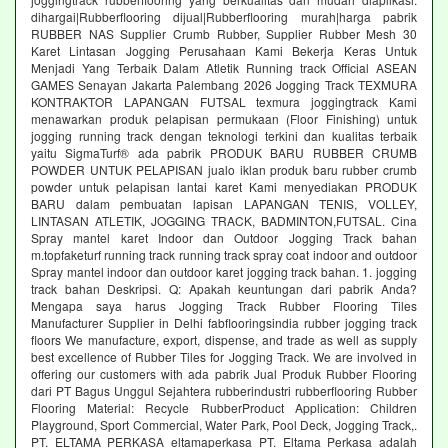
dihargai|Rubberflooring dijual|Rubberflooring murah|harga pabrik
RUBBER NAS Supplier Crumb Rubber, Supplier Rubber Mesh 30
Karet Lintasan Jogging Perusahaan Kami Bekerja Keras Untuk
Menjadi Yang Terbaik Dalam Atletik Running track Official ASEAN
GAMES Senayan Jakarta Palembang 2026 Jogging Track TEXMURA
KONTRAKTOR LAPANGAN FUTSAL texmura joggingtrack Kami
menawarkan produk pelapisan permukaan (Floor Finishing) untuk
jogging running track dengan teknologi terkini dan kualitas terbaik
yaitu SigmaTurf® ada pabrik PRODUK BARU RUBBER CRUMB
POWDER UNTUK PELAPISAN jualo iklan produk baru rubber crumb
powder untuk pelapisan lantai karet Kami menyediakan PRODUK
BARU dalam pembuatan lapisan LAPANGAN TENIS, VOLLEY,
LINTASAN ATLETIK, JOGGING TRACK, BADMINTON,FUTSAL. Cina
Spray mantel karet Indoor dan Outdoor Jogging Track bahan
m.topfaketurf running track running track spray coat indoor and outdoor
Spray mantel indoor dan outdoor karet jogging track bahan. 1. jogging
track bahan Deskripsi. Q: Apakah keuntungan dari pabrik Anda?
Mengapa saya harus Jogging Track Rubber Flooring Tiles
Manufacturer Supplier in Delhi fabflooringsindia rubber jogging track
floors We manufacture, export, dispense, and trade as well as supply
best excellence of Rubber Tiles for Jogging Track. We are involved in
offering our customers with ada pabrik Jual Produk Rubber Flooring
dari PT Bagus Unggul Sejahtera rubberindustri rubberflooring Rubber
Flooring Material: Recycle RubberProduct Application: Children
Playground, Sport Commercial, Water Park, Pool Deck, Jogging Track,.
PT. ELTAMA PERKASA eltamaperkasa PT. Eltama Perkasa adalah