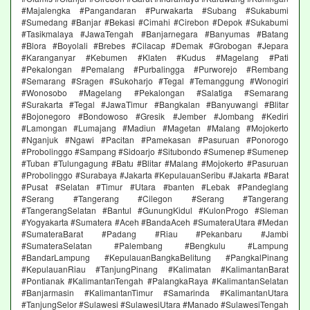
#Majalengka #Pangandaran #Purwakarta #Subang #Sukabumi
#Sumedang #Banjar #Bekasi #Cimahi #Cirebon #Depok #Sukabumi
#Tasikmalaya #JawaTengah #Banjarnegara #Banyumas #Batang
#Blora #Boyolali #Brebes #Cilacap #Demak #Grobogan #Jepara
#Karanganyar #Kebumen #Klaten #Kudus #Magelang #Pati
#Pekalongan #Pemalang #Purbalingga #Purworejo #Rembang
#Semarang #Sragen #Sukoharjo #Tegal #Temanggung #Wonogiri
#Wonosobo #Magelang #Pekalongan #Salatiga #Semarang
#Surakarta #Tegal #JawaTimur #Bangkalan #Banyuwangi #Blitar
#Bojonegoro #Bondowoso #Gresik #Jember #Jombang #Kediri
#Lamongan #Lumajang #Madiun #Magetan #Malang #Mojokerto
#Nganjuk #Ngawi #Pacitan #Pamekasan #Pasuruan #Ponorogo
#Probolinggo #Sampang #Sidoarjo #Situbondo #Sumenep #Sumenep
#Tuban #Tulungagung #Batu #Blitar #Malang #Mojokerto #Pasuruan
#Probolinggo #Surabaya #Jakarta #KepulauanSeribu #Jakarta #Barat
#Pusat #Selatan #Timur #Utara #banten #Lebak #Pandeglang
#Serang #Tangerang #Cilegon #Serang #Tangerang
#TangerangSelatan #Bantul #GunungKidul #KulonProgo #Sleman
#Yogyakarta #Sumatera #Aceh #BandaAceh #SumateraUtara #Medan
#SumateraBarat #Padang #Riau #Pekanbaru #Jambi
#SumateraSelatan #Palembang #Bengkulu #Lampung
#BandarLampung #KepulauanBangkaBelitung #PangkalPinang
#KepulauanRiau #TanjungPinang #Kalimatan #KalimantanBarat
#Pontianak #KalimantanTengah #PalangkaRaya #KalimantanSelatan
#Banjarmasin #KalimantanTimur #Samarinda #KalimantanUtara
#TanjungSelor #Sulawesi #SulawesiUtara #Manado #SulawesiTengah