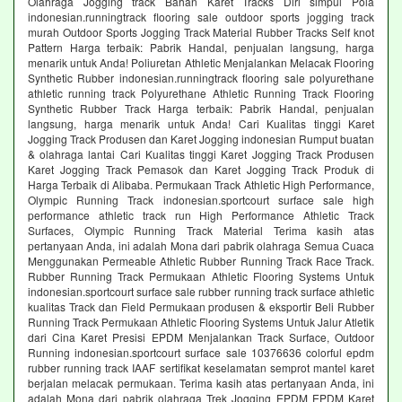
Olahraga Jogging track Bahan Karet Tracks Diri simpul Pola
indonesian.runningtrack flooring sale outdoor sports jogging track
murah Outdoor Sports Jogging Track Material Rubber Tracks Self knot
Pattern Harga terbaik: Pabrik Handal, penjualan langsung, harga
menarik untuk Anda! Poliuretan Athletic Menjalankan Melacak Flooring
Synthetic Rubber indonesian.runningtrack flooring sale polyurethane
athletic running track Polyurethane Athletic Running Track Flooring
Synthetic Rubber Track Harga terbaik: Pabrik Handal, penjualan
langsung, harga menarik untuk Anda! Cari Kualitas tinggi Karet
Jogging Track Produsen dan Karet Jogging indonesian Rumput buatan
& olahraga lantai Cari Kualitas tinggi Karet Jogging Track Produsen
Karet Jogging Track Pemasok dan Karet Jogging Track Produk di
Harga Terbaik di Alibaba. Permukaan Track Athletic High Performance,
Olympic Running Track indonesian.sportcourt surface sale high
performance athletic track run High Performance Athletic Track
Surfaces, Olympic Running Track Material Terima kasih atas
pertanyaan Anda, ini adalah Mona dari pabrik olahraga Semua Cuaca
Menggunakan Permeable Athletic Rubber Running Track Race Track.
Rubber Running Track Permukaan Athletic Flooring Systems Untuk
indonesian.sportcourt surface sale rubber running track surface athletic
kualitas Track dan Field Permukaan produsen & eksportir Beli Rubber
Running Track Permukaan Athletic Flooring Systems Untuk Jalur Atletik
dari Cina Karet Presisi EPDM Menjalankan Track Surface, Outdoor
Running indonesian.sportcourt surface sale 10376636 colorful epdm
rubber running track IAAF sertifikat keselamatan semprot mantel karet
berjalan melacak permukaan. Terima kasih atas pertanyaan Anda, ini
adalah Mona dari pabrik olahraga Trek Jogging EPDM EPDM Karet