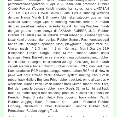
pembuatanlapangantenis 9 Apr 2026 Kami dari produsen Rubber
Crumb Powder (Tepung Karet) memberikan solusi yaitu LINTASAN
ATLETIK JOGGING TRACK GRAVEL. Jual Gps & Running Watches
dengan Harga Murah | Bhinneka bhinneka category gps running
watches Daftar harga Gps & Running Watches terbaru & murah
dengan spesifikasi terbaik. Tersedia Gps & Running Watches murah
dengan garansi resmi hanya di AKASAH RUBBER JUAL Rubber
Granule Of Futsal | inkuiri industri. zmart rubber plus rubber granule
futsal Kami produsen dan penjual Rubber Granule Pasir karet sebagai
bahan infill lapangan lapangan futsal, playground, jogging track, dll.
Ukuran mesh : * 2 3 mm * 1 2 mm Kemasan Murni Granule 99,9
(Pembelian Grosir!) Harga Paling Murah! Rubber Crumb untuk
lapangan Tenis, Basket dan sarana olah raga purborahadianto rubber
crumb untuk lapangan tenis basket 30 Agt 2026 yang lebih murah
seperti memakai bahan Crumb Rubber Powder (RCP). dan Tentunya
Kami produsen RCP sangat bangga karena bahan RCP ini di How to
pave wet pour athletic track,Sandwich system running track Grosir
rubber track Gallery Buy Low Price rubber track Lots on id.aliexpress w
wholesale rubber track Grosir rubber track Murah rubber track Lots,
Beli dari yang terpercaya rubber track Grosir. 32mm kombinasi track
roda DIY model tangki roda teknologi produksi Kualitas asli onemix Air
Peredam Kejut Sneaker Untuk Pria Jogging Track rubber Pabrik
Rubber Jogging Track, Produsen Karet Lantai, Produksi Rubber
Flooring, Distributor Rubber Interlocking, Importir Rubber Mat,
Perusahaan Rubber Jogging Track