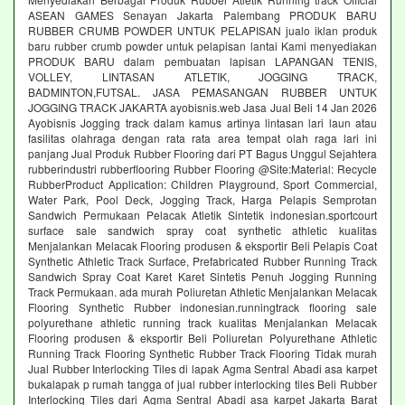
ASEAN GAMES Senayan Jakarta Palembang PRODUK BARU
RUBBER CRUMB POWDER UNTUK PELAPISAN jualo iklan produk
baru rubber crumb powder untuk pelapisan lantai Kami menyediakan
PRODUK BARU dalam pembuatan lapisan LAPANGAN TENIS,
VOLLEY, LINTASAN ATLETIK, JOGGING TRACK,
BADMINTON,FUTSAL. JASA PEMASANGAN RUBBER UNTUK
JOGGING TRACK JAKARTA ayobisnis.web Jasa Jual Beli 14 Jan 2026
Ayobisnis Jogging track dalam kamus artinya lintasan lari laun atau
fasilitas olahraga dengan rata rata area tempat olah raga lari ini
panjang Jual Produk Rubber Flooring dari PT Bagus Unggul Sejahtera
rubberindustri rubberflooring Rubber Flooring @Site:Material: Recycle
RubberProduct Application: Children Playground, Sport Commercial,
Water Park, Pool Deck, Jogging Track, Harga Pelapis Semprotan
Sandwich Permukaan Pelacak Atletik Sintetik indonesian.sportcourt
surface sale sandwich spray coat synthetic athletic kualitas
Menjalankan Melacak Flooring produsen & eksportir Beli Pelapis Coat
Synthetic Athletic Track Surface, Prefabricated Rubber Running Track
Sandwich Spray Coat Karet Karet Sintetis Penuh Jogging Running
Track Permukaan. ada murah Poliuretan Athletic Menjalankan Melacak
Flooring Synthetic Rubber indonesian.runningtrack flooring sale
polyurethane athletic running track kualitas Menjalankan Melacak
Flooring produsen & eksportir Beli Poliuretan Polyurethane Athletic
Running Track Flooring Synthetic Rubber Track Flooring Tidak murah
Jual Rubber Interlocking Tiles di lapak Agma Sentral Abadi asa karpet
bukalapak p rumah tangga of jual rubber interlocking tiles Beli Rubber
Interlocking Tiles dari Agma Sentral Abadi asa karpet Jakarta Barat