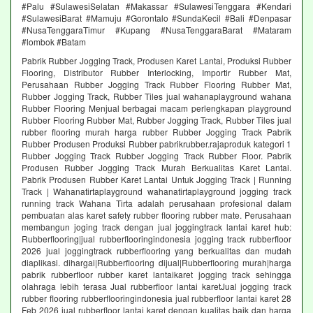
#Palu #SulawesiSelatan #Makassar #SulawesiTenggara #Kendari
#SulawesiBarat #Mamuju #Gorontalo #SundaKecil #Bali #Denpasar
#NusaTenggaraTimur #Kupang #NusaTenggaraBarat #Mataram
#lombok #Batam
Pabrik Rubber Jogging Track, Produsen Karet Lantai, Produksi Rubber
Flooring, Distributor Rubber Interlocking, Importir Rubber Mat,
Perusahaan Rubber Jogging Track Rubber Flooring Rubber Mat,
Rubber Jogging Track, Rubber Tiles jual wahanaplayground wahana
Rubber Flooring Menjual berbagai macam perlengkapan playground
Rubber Flooring Rubber Mat, Rubber Jogging Track, Rubber Tiles jual
rubber flooring murah harga rubber Rubber Jogging Track Pabrik
Rubber Produsen Produksi Rubber pabrikrubber.rajaproduk kategori 1
Rubber Jogging Track Rubber Jogging Track Rubber Floor. Pabrik
Produsen Rubber Jogging Track Murah Berkualitas Karet Lantai.
Pabrik Produsen Rubber Karet Lantai Untuk Jogging Track | Running
Track | Wahanatirtaplayground wahanatirtaplayground jogging track
running track Wahana Tirta adalah perusahaan profesional dalam
pembuatan alas karet safety rubber flooring rubber mate. Perusahaan
membangun joging track dengan jual joggingtrack lantai karet hub:
Rubberflooring|jual rubberflooringindonesia jogging track rubberfloor
2026 jual joggingtrack rubberflooring yang berkualitas dan mudah
diaplikasi. dihargai|Rubberflooring dijual|Rubberflooring murah|harga
pabrik rubberfloor rubber karet lantaikaret jogging track sehingga
olahraga lebih terasa Jual rubberfloor lantai karetJual jogging track
rubber flooring rubberflooringindonesia jual rubberfloor lantai karet 28
Feb 2026 jual rubberfloor lantai karet dengan kualitas baik dan harga