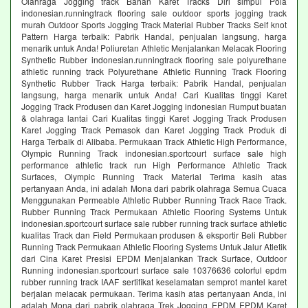
Olahraga Jogging track Bahan Karet Tracks Diri simpul Pola
indonesian.runningtrack flooring sale outdoor sports jogging track
murah Outdoor Sports Jogging Track Material Rubber Tracks Self knot
Pattern Harga terbaik: Pabrik Handal, penjualan langsung, harga
menarik untuk Anda! Poliuretan Athletic Menjalankan Melacak Flooring
Synthetic Rubber indonesian.runningtrack flooring sale polyurethane
athletic running track Polyurethane Athletic Running Track Flooring
Synthetic Rubber Track Harga terbaik: Pabrik Handal, penjualan
langsung, harga menarik untuk Anda! Cari Kualitas tinggi Karet
Jogging Track Produsen dan Karet Jogging indonesian Rumput buatan
& olahraga lantai Cari Kualitas tinggi Karet Jogging Track Produsen
Karet Jogging Track Pemasok dan Karet Jogging Track Produk di
Harga Terbaik di Alibaba. Permukaan Track Athletic High Performance,
Olympic Running Track indonesian.sportcourt surface sale high
performance athletic track run High Performance Athletic Track
Surfaces, Olympic Running Track Material Terima kasih atas
pertanyaan Anda, ini adalah Mona dari pabrik olahraga Semua Cuaca
Menggunakan Permeable Athletic Rubber Running Track Race Track.
Rubber Running Track Permukaan Athletic Flooring Systems Untuk
indonesian.sportcourt surface sale rubber running track surface athletic
kualitas Track dan Field Permukaan produsen & eksportir Beli Rubber
Running Track Permukaan Athletic Flooring Systems Untuk Jalur Atletik
dari Cina Karet Presisi EPDM Menjalankan Track Surface, Outdoor
Running indonesian.sportcourt surface sale 10376636 colorful epdm
rubber running track IAAF sertifikat keselamatan semprot mantel karet
berjalan melacak permukaan. Terima kasih atas pertanyaan Anda, ini
adalah Mona dari pabrik olahraga Trek Jogging EPDM EPDM Karet