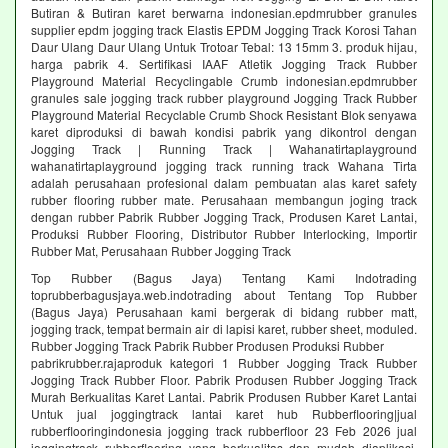
Butiran & Butiran karet berwarna indonesian.epdmrubber granules
supplier epdm jogging track Elastis EPDM Jogging Track Korosi Tahan
Daur Ulang Daur Ulang Untuk Trotoar Tebal: 13 15mm 3. produk hijau,
harga pabrik 4. Sertifikasi IAAF Atletik Jogging Track Rubber
Playground Material Recyclingable Crumb indonesian.epdmrubber
granules sale jogging track rubber playground Jogging Track Rubber
Playground Material Recyclable Crumb Shock Resistant Blok senyawa
karet diproduksi di bawah kondisi pabrik yang dikontrol dengan
Jogging Track | Running Track | Wahanatirtaplayground
wahanatirtaplayground jogging track running track Wahana Tirta
adalah perusahaan profesional dalam pembuatan alas karet safety
rubber flooring rubber mate. Perusahaan membangun joging track
dengan rubber Pabrik Rubber Jogging Track, Produsen Karet Lantai,
Produksi Rubber Flooring, Distributor Rubber Interlocking, Importir
Rubber Mat, Perusahaan Rubber Jogging Track
Top Rubber (Bagus Jaya) Tentang Kami Indotrading
toprubberbagusjaya.web.indotrading about Tentang Top Rubber
(Bagus Jaya) Perusahaan kami bergerak di bidang rubber matt,
jogging track, tempat bermain air di lapisi karet, rubber sheet, moduled.
Rubber Jogging Track Pabrik Rubber Produsen Produksi Rubber
pabrikrubber.rajaproduk kategori 1 Rubber Jogging Track Rubber
Jogging Track Rubber Floor. Pabrik Produsen Rubber Jogging Track
Murah Berkualitas Karet Lantai. Pabrik Produsen Rubber Karet Lantai
Untuk jual joggingtrack lantai karet hub Rubberflooring|jual
rubberflooringindonesia jogging track rubberfloor 23 Feb 2026 jual
joggingtrack rubberflooring yang berkualitas dan mudah diaplikasi.