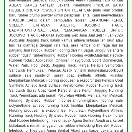
ASEAN GAMES Senayan Jakarta Palembang PRODUK BARU
RUBBER CRUMB POWDER UNTUK PELAPISAN jualo iklan produk
baru rubber crumb powder untuk pelapisan lantai Kami menyediakan
PRODUK BARU dalam pembuatan lapisan LAPANGAN TENIS,
VOLLEY, LINTASAN ATLETIK, JOGGING TRACK,
BADMINTON,FUTSAL. JASA PEMASANGAN RUBBER UNTUK
JOGGING TRACK JAKARTA ayobisnis.web Jasa Jual Beli 14 Jan 2026
Ayobisnis Jogging track dalam kamus artinya lintasan lari laun atau
fasilitas olahraga dengan rata rata area tempat olah raga lari ini
panjang Jual Produk Rubber Flooring dari PT Bagus Unggul Sejahtera
rubberindustri rubberflooring Rubber Flooring @Site:Material: Recycle
RubberProduct Application: Children Playground, Sport Commercial,
Water Park, Pool Deck, Jogging Track, Harga Pelapis Semprotan
Sandwich Permukaan Pelacak Atletik Sintetik indonesian.sportcourt
surface sale sandwich spray coat synthetic athletic kualitas
Menjalankan Melacak Flooring produsen & eksportir Beli Pelapis Coat
Synthetic Athletic Track Surface, Prefabricated Rubber Running Track
Sandwich Spray Coat Karet Karet Sintetis Penuh Jogging Running
Track Permukaan. ada murah Poliuretan Athletic Menjalankan Melacak
Flooring Synthetic Rubber indonesian.runningtrack flooring sale
polyurethane athletic running track kualitas Menjalankan Melacak
Flooring produsen & eksportir Beli Poliuretan Polyurethane Athletic
Running Track Flooring Synthetic Rubber Track Flooring Tidak murah
Jual Rubber Interlocking Tiles di lapak Agma Sentral Abadi asa karpet
bukalapak p rumah tangga of jual rubber interlocking tiles Beli Rubber
Interlocking Tiles dari Agma Sentral Abadi asa karpet Jakarta Barat