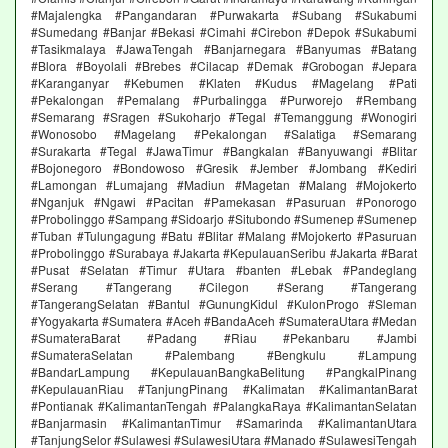
#Majalengka #Pangandaran #Purwakarta #Subang #Sukabumi
#Sumedang #Banjar #Bekasi #Cimahi #Cirebon #Depok #Sukabumi
#Tasikmalaya #JawaTengah #Banjarnegara #Banyumas #Batang
#Blora #Boyolali #Brebes #Cilacap #Demak #Grobogan #Jepara
#Karanganyar #Kebumen #Klaten #Kudus #Magelang #Pati
#Pekalongan #Pemalang #Purbalingga #Purworejo #Rembang
#Semarang #Sragen #Sukoharjo #Tegal #Temanggung #Wonogiri
#Wonosobo #Magelang #Pekalongan #Salatiga #Semarang
#Surakarta #Tegal #JawaTimur #Bangkalan #Banyuwangi #Blitar
#Bojonegoro #Bondowoso #Gresik #Jember #Jombang #Kediri
#Lamongan #Lumajang #Madiun #Magetan #Malang #Mojokerto
#Nganjuk #Ngawi #Pacitan #Pamekasan #Pasuruan #Ponorogo
#Probolinggo #Sampang #Sidoarjo #Situbondo #Sumenep #Sumenep
#Tuban #Tulungagung #Batu #Blitar #Malang #Mojokerto #Pasuruan
#Probolinggo #Surabaya #Jakarta #KepulauanSeribu #Jakarta #Barat
#Pusat #Selatan #Timur #Utara #banten #Lebak #Pandeglang
#Serang #Tangerang #Cilegon #Serang #Tangerang
#TangerangSelatan #Bantul #GunungKidul #KulonProgo #Sleman
#Yogyakarta #Sumatera #Aceh #BandaAceh #SumateraUtara #Medan
#SumateraBarat #Padang #Riau #Pekanbaru #Jambi
#SumateraSelatan #Palembang #Bengkulu #Lampung
#BandarLampung #KepulauanBangkaBelitung #PangkalPinang
#KepulauanRiau #TanjungPinang #Kalimatan #KalimantanBarat
#Pontianak #KalimantanTengah #PalangkaRaya #KalimantanSelatan
#Banjarmasin #KalimantanTimur #Samarinda #KalimantanUtara
#TanjungSelor #Sulawesi #SulawesiUtara #Manado #SulawesiTengah