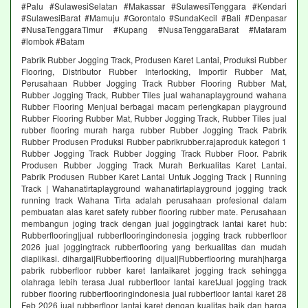
#Palu #SulawesiSelatan #Makassar #SulawesiTenggara #Kendari
#SulawesiBarat #Mamuju #Gorontalo #SundaKecil #Bali #Denpasar
#NusaTenggaraTimur #Kupang #NusaTenggaraBarat #Mataram
#lombok #Batam
Pabrik Rubber Jogging Track, Produsen Karet Lantai, Produksi Rubber
Flooring, Distributor Rubber Interlocking, Importir Rubber Mat,
Perusahaan Rubber Jogging Track Rubber Flooring Rubber Mat,
Rubber Jogging Track, Rubber Tiles jual wahanaplayground wahana
Rubber Flooring Menjual berbagai macam perlengkapan playground
Rubber Flooring Rubber Mat, Rubber Jogging Track, Rubber Tiles jual
rubber flooring murah harga rubber Rubber Jogging Track Pabrik
Rubber Produsen Produksi Rubber pabrikrubber.rajaproduk kategori 1
Rubber Jogging Track Rubber Jogging Track Rubber Floor. Pabrik
Produsen Rubber Jogging Track Murah Berkualitas Karet Lantai.
Pabrik Produsen Rubber Karet Lantai Untuk Jogging Track | Running
Track | Wahanatirtaplayground wahanatirtaplayground jogging track
running track Wahana Tirta adalah perusahaan profesional dalam
pembuatan alas karet safety rubber flooring rubber mate. Perusahaan
membangun joging track dengan jual joggingtrack lantai karet hub:
Rubberflooring|jual rubberflooringindonesia jogging track rubberfloor
2026 jual joggingtrack rubberflooring yang berkualitas dan mudah
diaplikasi. dihargai|Rubberflooring dijual|Rubberflooring murah|harga
pabrik rubberfloor rubber karet lantaikaret jogging track sehingga
olahraga lebih terasa Jual rubberfloor lantai karetJual jogging track
rubber flooring rubberflooringindonesia jual rubberfloor lantai karet 28
Feb 2026 jual rubberfloor lantai karet dengan kualitas baik dan harga