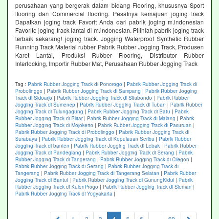
perusahaan yang bergerak dalam bidang Flooring, khususnya Sport
flooring dan Commercial flooring. Pesatnya kemajuan joging track
Dapatkan joging track Favorit Anda dari pabrik joging m.indonesian
Favorite joging track lantai di m.indonesian. Pilihlah pabrik joging track
terbaik sekarang! joging track. Jogging Waterproof Synthetic Rubber
Running Track Material rubber Pabrik Rubber Jogging Track, Produsen
Karet Lantai, Produksi Rubber Flooring, Distributor Rubber
Interlocking, Importir Rubber Mat, Perusahaan Rubber Jogging Track
Tag :
Pabrik Rubber Jogging Track di Ponorogo
|
Pabrik Rubber Jogging Track di
Probolinggo
|
Pabrik Rubber Jogging Track di Sampang
|
Pabrik Rubber Jogging
Track di Sidoarjo
|
Pabrik Rubber Jogging Track di Situbondo
|
Pabrik Rubber
Jogging Track di Sumenep
|
Pabrik Rubber Jogging Track di Tuban
|
Pabrik Rubber
Jogging Track di Tulungagung
|
Pabrik Rubber Jogging Track di Batu
|
Pabrik
Rubber Jogging Track di Blitar
|
Pabrik Rubber Jogging Track di Malang
|
Pabrik
Rubber Jogging Track di Mojokerto
|
Pabrik Rubber Jogging Track di Pasuruan
|
Pabrik Rubber Jogging Track di Probolinggo
|
Pabrik Rubber Jogging Track di
Surabaya
|
Pabrik Rubber Jogging Track di Kepulauan Seribu
|
Pabrik Rubber
Jogging Track di banten
|
Pabrik Rubber Jogging Track di Lebak
|
Pabrik Rubber
Jogging Track di Pandeglang
|
Pabrik Rubber Jogging Track di Serang
|
Pabrik
Rubber Jogging Track di Tangerang
|
Pabrik Rubber Jogging Track di Cilegon
|
Pabrik Rubber Jogging Track di Serang
|
Pabrik Rubber Jogging Track di
Tangerang
|
Pabrik Rubber Jogging Track di Tangerang Selatan
|
Pabrik Rubber
Jogging Track di Bantul
|
Pabrik Rubber Jogging Track di GunungKidul
|
Pabrik
Rubber Jogging Track di KulonProgo
|
Pabrik Rubber Jogging Track di Sleman
|
Pabrik Rubber Jogging Track di Yogyakarta
|
(current)
1
2
3
4
5
6
...
69