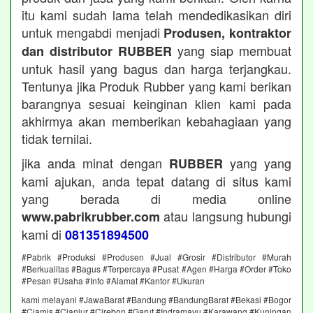
itu kami sudah lama telah mendedikasikan diri
untuk mengabdi menjadi
Produsen, kontraktor
yang siap membuat
dan distributor RUBBER
untuk hasil yang bagus dan harga terjangkau.
Tentunya jika Produk Rubber yang kami berikan
barangnya sesuai keinginan klien kami pada
akhirmya akan memberikan kebahagiaan yang
tidak ternilai.
jika anda minat dengan
yang yang
RUBBER
kami ajukan, anda tepat datang di situs kami
yang berada di media online
atau langsung hubungi
www.pabrikrubber.com
kami di
081351894500
#Pabrik #Produksi #Produsen #Jual #Grosir #Distributor #Murah
#Berkualitas #Bagus #Terpercaya #Pusat #Agen #Harga #Order #Toko
#Pesan #Usaha #Info #Alamat #Kantor #Ukuran
kami melayani #JawaBarat #Bandung #BandungBarat #Bekasi #Bogor
#Ciamis #Cianjur #Cirebon #Garut #Indramayu #Karawang #Kuningan