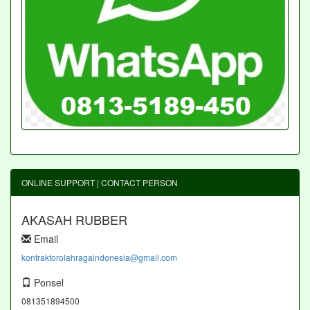
ONLINE SUPPORT | CONTACT PERSON
AKASAH RUBBER
Email
kontraktorolahragaindonesia@gmail.com
Ponsel
081351894500