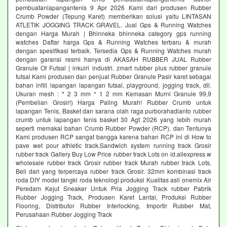
pembuatanlapangantenis 9 Apr 2026 Kami dari produsen Rubber
Crumb Powder (Tepung Karet) memberikan solusi yaitu LINTASAN
ATLETIK JOGGING TRACK GRAVEL. Jual Gps & Running Watches
dengan Harga Murah | Bhinneka bhinneka category gps running
watches Daftar harga Gps & Running Watches terbaru & murah
dengan spesifikasi terbaik. Tersedia Gps & Running Watches murah
dengan garansi resmi hanya di AKASAH RUBBER JUAL Rubber
Granule Of Futsal | inkuiri industri. zmart rubber plus rubber granule
futsal Kami produsen dan penjual Rubber Granule Pasir karet sebagai
bahan infill lapangan lapangan futsal, playground, jogging track, dll.
Ukuran mesh : * 2 3 mm * 1 2 mm Kemasan Murni Granule 99,9
(Pembelian Grosir!) Harga Paling Murah! Rubber Crumb untuk
lapangan Tenis, Basket dan sarana olah raga purborahadianto rubber
crumb untuk lapangan tenis basket 30 Agt 2026 yang lebih murah
seperti memakai bahan Crumb Rubber Powder (RCP). dan Tentunya
Kami produsen RCP sangat bangga karena bahan RCP ini di How to
pave wet pour athletic track,Sandwich system running track Grosir
rubber track Gallery Buy Low Price rubber track Lots on id.aliexpress w
wholesale rubber track Grosir rubber track Murah rubber track Lots,
Beli dari yang terpercaya rubber track Grosir. 32mm kombinasi track
roda DIY model tangki roda teknologi produksi Kualitas asli onemix Air
Peredam Kejut Sneaker Untuk Pria Jogging Track rubber Pabrik
Rubber Jogging Track, Produsen Karet Lantai, Produksi Rubber
Flooring, Distributor Rubber Interlocking, Importir Rubber Mat,
Perusahaan Rubber Jogging Track