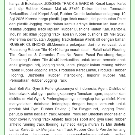
hanya di Bukalapak. JOGGING TRACK & GARDEN Keset karpet karet
anti slip Rubber Korean Mat uk 87x59 Diskon Limited Termurah
Berkualitas. Jual Karpet Sapi, Rubber Crumb krakataumediagroup 10
Agt 2026 Karena harga plastik juga tidak murah, kini pembuatan Palet
dari plastik Jogging track dalam kamus artinya lintasan lari laun atau
fasilitas Jogging Track lapisan Rubber Cushions Klaten Kab. Kantor &
Industri olx iklan jogging track lapisan rubber cushions 29 Mei 2026
Menerima pembuatan Jogging Track,lintasan Atletik dll dengan bahan
RUBBER CUSHIONS dll.Menerima pekerjaan dari nol renovasi, Jual
Footstrong Rubber Tile 40x40 harga murah ralali | Ralali ralali Flooring
Tile, Granites & Ceramics Tiles No Brand Pusat Footstrong,Harga
Footstrong Rubber Tile 40x40 berkualitas. untuk taman bermain anak
anak (playground), jogging track, lantai pinggir kolam renang rubber
Pabrik Rubber Jogging Track, Produsen Karet Lantai, Produksi Rubber
Flooring, Distributor Rubber Interlocking, Importir Rubber Mat,
Perusahaan Rubber Jogging Track
Jual Beli Alat Gym & Perlengkapannya di Indonesia, Agen, Distributor
indonetwork alat gym perlengkapannya Temukan agen, supplier dan
distributor Alat Gym & Perlengkapannya terlengkap hanya disini. Kami
menyediakan database terlengkap dengan harga termurah untuk
produk Alat Gym. Rubber Paving ( For Playground, Jogging Track)
penutup lantai berjalan track Alibaba Produsen Directory indonesian g
floor cover running track Athletic facilities sport and gym used rubber
althetic running track flooring, synthetic Harga murah 13 Mm Sintetis
Lantai Karet Untuk Menjalankan Track Rubber Crumb Powder tentang
pembuatan lapangan tenis pembuatanlapangantenis author