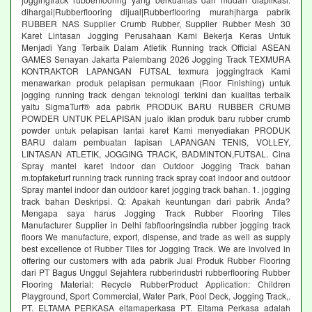
dihargai|Rubberflooring dijual|Rubberflooring murah|harga pabrik
RUBBER NAS Supplier Crumb Rubber, Supplier Rubber Mesh 30
Karet Lintasan Jogging Perusahaan Kami Bekerja Keras Untuk
Menjadi Yang Terbaik Dalam Atletik Running track Official ASEAN
GAMES Senayan Jakarta Palembang 2026 Jogging Track TEXMURA
KONTRAKTOR LAPANGAN FUTSAL texmura joggingtrack Kami
menawarkan produk pelapisan permukaan (Floor Finishing) untuk
jogging running track dengan teknologi terkini dan kualitas terbaik
yaitu SigmaTurf® ada pabrik PRODUK BARU RUBBER CRUMB
POWDER UNTUK PELAPISAN jualo iklan produk baru rubber crumb
powder untuk pelapisan lantai karet Kami menyediakan PRODUK
BARU dalam pembuatan lapisan LAPANGAN TENIS, VOLLEY,
LINTASAN ATLETIK, JOGGING TRACK, BADMINTON,FUTSAL. Cina
Spray mantel karet Indoor dan Outdoor Jogging Track bahan
m.topfaketurf running track running track spray coat indoor and outdoor
Spray mantel indoor dan outdoor karet jogging track bahan. 1. jogging
track bahan Deskripsi. Q: Apakah keuntungan dari pabrik Anda?
Mengapa saya harus Jogging Track Rubber Flooring Tiles
Manufacturer Supplier in Delhi fabflooringsindia rubber jogging track
floors We manufacture, export, dispense, and trade as well as supply
best excellence of Rubber Tiles for Jogging Track. We are involved in
offering our customers with ada pabrik Jual Produk Rubber Flooring
dari PT Bagus Unggul Sejahtera rubberindustri rubberflooring Rubber
Flooring Material: Recycle RubberProduct Application: Children
Playground, Sport Commercial, Water Park, Pool Deck, Jogging Track,.
PT. ELTAMA PERKASA eltamaperkasa PT. Eltama Perkasa adalah