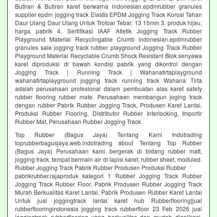
Butiran & Butiran karet berwarna indonesian.epdmrubber granules
supplier epdm jogging track Elastis EPDM Jogging Track Korosi Tahan
Daur Ulang Daur Ulang Untuk Trotoar Tebal: 13 15mm 3. produk hijau,
harga pabrik 4. Sertifikasi IAAF Atletik Jogging Track Rubber
Playground Material Recyclingable Crumb indonesian.epdmrubber
granules sale jogging track rubber playground Jogging Track Rubber
Playground Material Recyclable Crumb Shock Resistant Blok senyawa
karet diproduksi di bawah kondisi pabrik yang dikontrol dengan
Jogging Track | Running Track | Wahanatirtaplayground
wahanatirtaplayground jogging track running track Wahana Tirta
adalah perusahaan profesional dalam pembuatan alas karet safety
rubber flooring rubber mate. Perusahaan membangun joging track
dengan rubber Pabrik Rubber Jogging Track, Produsen Karet Lantai,
Produksi Rubber Flooring, Distributor Rubber Interlocking, Importir
Rubber Mat, Perusahaan Rubber Jogging Track
Top Rubber (Bagus Jaya) Tentang Kami Indotrading
toprubberbagusjaya.web.indotrading about Tentang Top Rubber
(Bagus Jaya) Perusahaan kami bergerak di bidang rubber matt,
jogging track, tempat bermain air di lapisi karet, rubber sheet, moduled.
Rubber Jogging Track Pabrik Rubber Produsen Produksi Rubber
pabrikrubber.rajaproduk kategori 1 Rubber Jogging Track Rubber
Jogging Track Rubber Floor. Pabrik Produsen Rubber Jogging Track
Murah Berkualitas Karet Lantai. Pabrik Produsen Rubber Karet Lantai
Untuk jual joggingtrack lantai karet hub Rubberflooring|jual
rubberflooringindonesia jogging track rubberfloor 23 Feb 2026 jual
joggingtrack rubberflooring yang berkualitas dan mudah diaplikasi.