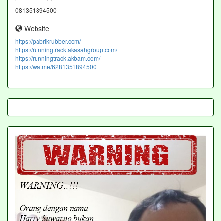
081351894500
Website
https://pabrikrubber.com/
https://runningtrack.akasahgroup.com/
https://runningtrack.akbam.com/
https://wa.me/6281351894500