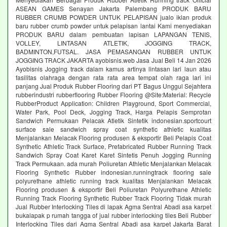
ASEAN GAMES Senayan Jakarta Palembang PRODUK BARU
RUBBER CRUMB POWDER UNTUK PELAPISAN jualo iklan produk
baru rubber crumb powder untuk pelapisan lantai Kami menyediakan
PRODUK BARU dalam pembuatan lapisan LAPANGAN TENIS,
VOLLEY, LINTASAN ATLETIK, JOGGING TRACK,
BADMINTON,FUTSAL. JASA PEMASANGAN RUBBER UNTUK
JOGGING TRACK JAKARTA ayobisnis.web Jasa Jual Beli 14 Jan 2026
Ayobisnis Jogging track dalam kamus artinya lintasan lari laun atau
fasilitas olahraga dengan rata rata area tempat olah raga lari ini
panjang Jual Produk Rubber Flooring dari PT Bagus Unggul Sejahtera
rubberindustri rubberflooring Rubber Flooring @Site:Material: Recycle
RubberProduct Application: Children Playground, Sport Commercial,
Water Park, Pool Deck, Jogging Track, Harga Pelapis Semprotan
Sandwich Permukaan Pelacak Atletik Sintetik indonesian.sportcourt
surface sale sandwich spray coat synthetic athletic kualitas
Menjalankan Melacak Flooring produsen & eksportir Beli Pelapis Coat
Synthetic Athletic Track Surface, Prefabricated Rubber Running Track
Sandwich Spray Coat Karet Karet Sintetis Penuh Jogging Running
Track Permukaan. ada murah Poliuretan Athletic Menjalankan Melacak
Flooring Synthetic Rubber indonesian.runningtrack flooring sale
polyurethane athletic running track kualitas Menjalankan Melacak
Flooring produsen & eksportir Beli Poliuretan Polyurethane Athletic
Running Track Flooring Synthetic Rubber Track Flooring Tidak murah
Jual Rubber Interlocking Tiles di lapak Agma Sentral Abadi asa karpet
bukalapak p rumah tangga of jual rubber interlocking tiles Beli Rubber
Interlocking Tiles dari Agma Sentral Abadi asa karpet Jakarta Barat