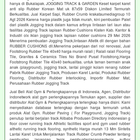
hanya di Bukalapak. JOGGING TRACK & GARDEN Keset karpet karet
anti slip Rubber Korean Mat uk 87x59 Diskon Limited Termurah
Berkualitas. Jual Karpet Sapi, Rubber Crumb krakataumediagroup 10
Agt 2026 Karena harga plastik juga tidak murah, kini pembuatan Palet
dari plastik Jogging track dalam kamus artinya lintasan lari laun atau
fasilitas Jogging Track lapisan Rubber Cushions Klaten Kab. Kantor &
Industri olx iklan jogging track lapisan rubber cushions 29 Mei 2026
Menerima pembuatan Jogging Track,lintasan Atletik dll dengan bahan
RUBBER CUSHIONS dll.Menerima pekerjaan dari nol renovasi, Jual
Footstrong Rubber Tile 40x40 harga murah ralali | Ralali ralali Flooring
Tile, Granites & Ceramics Tiles No Brand Pusat Footstrong,Harga
Footstrong Rubber Tile 40x40 berkualitas. untuk taman bermain anak
anak (playground), jogging track, lantai pinggir kolam renang rubber
Pabrik Rubber Jogging Track, Produsen Karet Lantai, Produksi Rubber
Flooring, Distributor Rubber Interlocking, Importir Rubber Mat,
Perusahaan Rubber Jogging Track
Jual Beli Alat Gym & Perlengkapannya di Indonesia, Agen, Distributor
indonetwork alat gym perlengkapannya Temukan agen, supplier dan
distributor Alat Gym & Perlengkapannya terlengkap hanya disini. Kami
menyediakan database terlengkap dengan harga termurah untuk
produk Alat Gym. Rubber Paving ( For Playground, Jogging Track)
penutup lantai berjalan track Alibaba Produsen Directory indonesian g
floor cover running track Athletic facilities sport and gym used rubber
althetic running track flooring, synthetic Harga murah 13 Mm Sintetis
Lantai Karet Untuk Menjalankan Track Rubber Crumb Powder tentang
pembuatan lapangan tenis pembuatanlapangantenis author