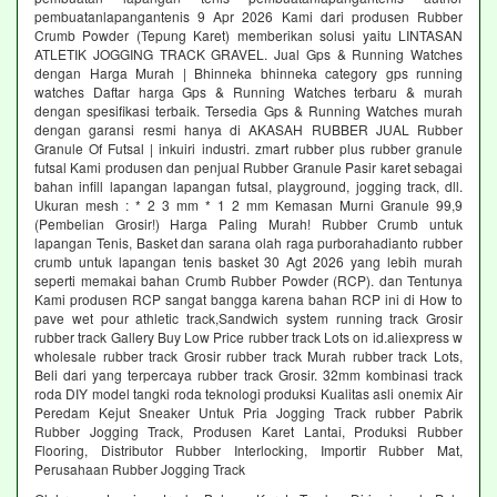
pembuatanlapangantenis 9 Apr 2026 Kami dari produsen Rubber
Crumb Powder (Tepung Karet) memberikan solusi yaitu LINTASAN
ATLETIK JOGGING TRACK GRAVEL. Jual Gps & Running Watches
dengan Harga Murah | Bhinneka bhinneka category gps running
watches Daftar harga Gps & Running Watches terbaru & murah
dengan spesifikasi terbaik. Tersedia Gps & Running Watches murah
dengan garansi resmi hanya di AKASAH RUBBER JUAL Rubber
Granule Of Futsal | inkuiri industri. zmart rubber plus rubber granule
futsal Kami produsen dan penjual Rubber Granule Pasir karet sebagai
bahan infill lapangan lapangan futsal, playground, jogging track, dll.
Ukuran mesh : * 2 3 mm * 1 2 mm Kemasan Murni Granule 99,9
(Pembelian Grosir!) Harga Paling Murah! Rubber Crumb untuk
lapangan Tenis, Basket dan sarana olah raga purborahadianto rubber
crumb untuk lapangan tenis basket 30 Agt 2026 yang lebih murah
seperti memakai bahan Crumb Rubber Powder (RCP). dan Tentunya
Kami produsen RCP sangat bangga karena bahan RCP ini di How to
pave wet pour athletic track,Sandwich system running track Grosir
rubber track Gallery Buy Low Price rubber track Lots on id.aliexpress w
wholesale rubber track Grosir rubber track Murah rubber track Lots,
Beli dari yang terpercaya rubber track Grosir. 32mm kombinasi track
roda DIY model tangki roda teknologi produksi Kualitas asli onemix Air
Peredam Kejut Sneaker Untuk Pria Jogging Track rubber Pabrik
Rubber Jogging Track, Produsen Karet Lantai, Produksi Rubber
Flooring, Distributor Rubber Interlocking, Importir Rubber Mat,
Perusahaan Rubber Jogging Track