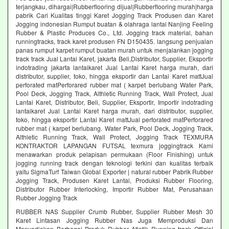
terjangkau, dihargai|Rubberflooring dijual|Rubberflooring murah|harga
pabrik Cari Kualitas tinggi Karet Jogging Track Produsen dan Karet
Jogging indonesian Rumput buatan & olahraga lantai Nanjing Feeling
Rubber & Plastic Produces Co., Ltd. Jogging track material, bahan
runningtracks, track karet produsen FN D150435. langsung penjualan
panas rumput karpet rumput buatan murah untuk menjalankan jogging
track track Jual Lantai Karet, jakarta Beli,Distributor, Supplier, Eksportir
indotrading jakarta lantaikaret Jual Lantai Karet harga murah, dari
distributor, supplier, toko, hingga eksportir dan Lantai Karet mattJual
perforated matPerforared rubber mat ( karpet berlubang Water Park,
Pool Deck, Jogging Track, Althletic Running Track, Wall Protect, Jual
Lantai Karet, Distributor, Beli, Supplier, Eksportir, Importir indotrading
lantaikaret Jual Lantai Karet harga murah, dari distributor, supplier,
toko, hingga eksportir Lantai Karet mattJual perforated matPerforared
rubber mat ( karpet berlubang. Water Park, Pool Deck, Jogging Track,
Althletic Running Track, Wall Protect, Jogging Track TEXMURA
KONTRAKTOR LAPANGAN FUTSAL texmura joggingtrack Kami
menawarkan produk pelapisan permukaan (Floor Finishing) untuk
jogging running track dengan teknologi terkini dan kualitas terbaik
yaitu SigmaTurf Taiwan Global Exporter | natural rubber Pabrik Rubber
Jogging Track, Produsen Karet Lantai, Produksi Rubber Flooring,
Distributor Rubber Interlocking, Importir Rubber Mat, Perusahaan
Rubber Jogging Track
RUBBER NAS Supplier Crumb Rubber, Supplier Rubber Mesh 30
Karet Lintasan Jogging Rubber Nas Juga Memproduksi Dan
Menyediakan Berbagai Produk Rubber Atletik Running track Official