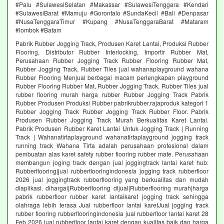
#Palu #SulawesiSelatan #Makassar #SulawesiTenggara #Kendari
#SulawesiBarat #Mamuju #Gorontalo #SundaKecil #Bali #Denpasar
#NusaTenggaraTimur #Kupang #NusaTenggaraBarat #Mataram
#lombok #Batam
Pabrik Rubber Jogging Track, Produsen Karet Lantai, Produksi Rubber
Flooring, Distributor Rubber Interlocking, Importir Rubber Mat,
Perusahaan Rubber Jogging Track Rubber Flooring Rubber Mat,
Rubber Jogging Track, Rubber Tiles jual wahanaplayground wahana
Rubber Flooring Menjual berbagai macam perlengkapan playground
Rubber Flooring Rubber Mat, Rubber Jogging Track, Rubber Tiles jual
rubber flooring murah harga rubber Rubber Jogging Track Pabrik
Rubber Produsen Produksi Rubber pabrikrubber.rajaproduk kategori 1
Rubber Jogging Track Rubber Jogging Track Rubber Floor. Pabrik
Produsen Rubber Jogging Track Murah Berkualitas Karet Lantai.
Pabrik Produsen Rubber Karet Lantai Untuk Jogging Track | Running
Track | Wahanatirtaplayground wahanatirtaplayground jogging track
running track Wahana Tirta adalah perusahaan profesional dalam
pembuatan alas karet safety rubber flooring rubber mate. Perusahaan
membangun joging track dengan jual joggingtrack lantai karet hub:
Rubberflooring|jual rubberflooringindonesia jogging track rubberfloor
2026 jual joggingtrack rubberflooring yang berkualitas dan mudah
diaplikasi. dihargai|Rubberflooring dijual|Rubberflooring murah|harga
pabrik rubberfloor rubber karet lantaikaret jogging track sehingga
olahraga lebih terasa Jual rubberfloor lantai karetJual jogging track
rubber flooring rubberflooringindonesia jual rubberfloor lantai karet 28
Feb 2026 jual rubberfloor lantai karet dengan kualitas baik dan harga