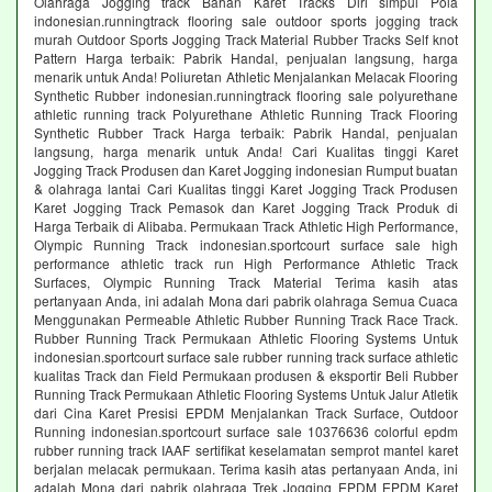
Olahraga Jogging track Bahan Karet Tracks Diri simpul Pola
indonesian.runningtrack flooring sale outdoor sports jogging track
murah Outdoor Sports Jogging Track Material Rubber Tracks Self knot
Pattern Harga terbaik: Pabrik Handal, penjualan langsung, harga
menarik untuk Anda! Poliuretan Athletic Menjalankan Melacak Flooring
Synthetic Rubber indonesian.runningtrack flooring sale polyurethane
athletic running track Polyurethane Athletic Running Track Flooring
Synthetic Rubber Track Harga terbaik: Pabrik Handal, penjualan
langsung, harga menarik untuk Anda! Cari Kualitas tinggi Karet
Jogging Track Produsen dan Karet Jogging indonesian Rumput buatan
& olahraga lantai Cari Kualitas tinggi Karet Jogging Track Produsen
Karet Jogging Track Pemasok dan Karet Jogging Track Produk di
Harga Terbaik di Alibaba. Permukaan Track Athletic High Performance,
Olympic Running Track indonesian.sportcourt surface sale high
performance athletic track run High Performance Athletic Track
Surfaces, Olympic Running Track Material Terima kasih atas
pertanyaan Anda, ini adalah Mona dari pabrik olahraga Semua Cuaca
Menggunakan Permeable Athletic Rubber Running Track Race Track.
Rubber Running Track Permukaan Athletic Flooring Systems Untuk
indonesian.sportcourt surface sale rubber running track surface athletic
kualitas Track dan Field Permukaan produsen & eksportir Beli Rubber
Running Track Permukaan Athletic Flooring Systems Untuk Jalur Atletik
dari Cina Karet Presisi EPDM Menjalankan Track Surface, Outdoor
Running indonesian.sportcourt surface sale 10376636 colorful epdm
rubber running track IAAF sertifikat keselamatan semprot mantel karet
berjalan melacak permukaan. Terima kasih atas pertanyaan Anda, ini
adalah Mona dari pabrik olahraga Trek Jogging EPDM EPDM Karet