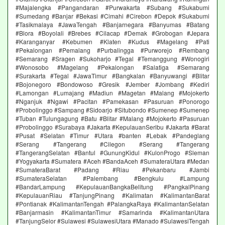
#Majalengka #Pangandaran #Purwakarta #Subang #Sukabumi
#Sumedang #Banjar #Bekasi #Cimahi #Cirebon #Depok #Sukabumi
#Tasikmalaya #JawaTengah #Banjarnegara #Banyumas #Batang
#Blora #Boyolali #Brebes #Cilacap #Demak #Grobogan #Jepara
#Karanganyar #Kebumen #Klaten #Kudus #Magelang #Pati
#Pekalongan #Pemalang #Purbalingga #Purworejo #Rembang
#Semarang #Sragen #Sukoharjo #Tegal #Temanggung #Wonogiri
#Wonosobo #Magelang #Pekalongan #Salatiga #Semarang
#Surakarta #Tegal #JawaTimur #Bangkalan #Banyuwangi #Blitar
#Bojonegoro #Bondowoso #Gresik #Jember #Jombang #Kediri
#Lamongan #Lumajang #Madiun #Magetan #Malang #Mojokerto
#Nganjuk #Ngawi #Pacitan #Pamekasan #Pasuruan #Ponorogo
#Probolinggo #Sampang #Sidoarjo #Situbondo #Sumenep #Sumenep
#Tuban #Tulungagung #Batu #Blitar #Malang #Mojokerto #Pasuruan
#Probolinggo #Surabaya #Jakarta #KepulauanSeribu #Jakarta #Barat
#Pusat #Selatan #Timur #Utara #banten #Lebak #Pandeglang
#Serang #Tangerang #Cilegon #Serang #Tangerang
#TangerangSelatan #Bantul #GunungKidul #KulonProgo #Sleman
#Yogyakarta #Sumatera #Aceh #BandaAceh #SumateraUtara #Medan
#SumateraBarat #Padang #Riau #Pekanbaru #Jambi
#SumateraSelatan #Palembang #Bengkulu #Lampung
#BandarLampung #KepulauanBangkaBelitung #PangkalPinang
#KepulauanRiau #TanjungPinang #Kalimatan #KalimantanBarat
#Pontianak #KalimantanTengah #PalangkaRaya #KalimantanSelatan
#Banjarmasin #KalimantanTimur #Samarinda #KalimantanUtara
#TanjungSelor #Sulawesi #SulawesiUtara #Manado #SulawesiTengah