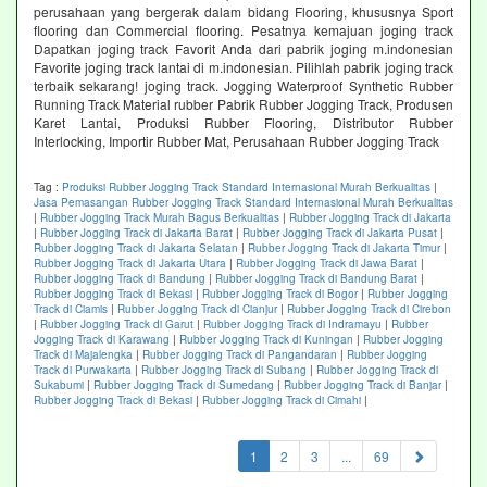
perusahaan yang bergerak dalam bidang Flooring, khususnya Sport
flooring dan Commercial flooring. Pesatnya kemajuan joging track
Dapatkan joging track Favorit Anda dari pabrik joging m.indonesian
Favorite joging track lantai di m.indonesian. Pilihlah pabrik joging track
terbaik sekarang! joging track. Jogging Waterproof Synthetic Rubber
Running Track Material rubber Pabrik Rubber Jogging Track, Produsen
Karet Lantai, Produksi Rubber Flooring, Distributor Rubber
Interlocking, Importir Rubber Mat, Perusahaan Rubber Jogging Track
Tag :
Produksi Rubber Jogging Track Standard Internasional Murah Berkualitas
|
Jasa Pemasangan Rubber Jogging Track Standard Internasional Murah Berkualitas
|
Rubber Jogging Track Murah Bagus Berkualitas
|
Rubber Jogging Track di Jakarta
|
Rubber Jogging Track di Jakarta Barat
|
Rubber Jogging Track di Jakarta Pusat
|
Rubber Jogging Track di Jakarta Selatan
|
Rubber Jogging Track di Jakarta Timur
|
Rubber Jogging Track di Jakarta Utara
|
Rubber Jogging Track di Jawa Barat
|
Rubber Jogging Track di Bandung
|
Rubber Jogging Track di Bandung Barat
|
Rubber Jogging Track di Bekasi
|
Rubber Jogging Track di Bogor
|
Rubber Jogging
Track di Ciamis
|
Rubber Jogging Track di Cianjur
|
Rubber Jogging Track di Cirebon
|
Rubber Jogging Track di Garut
|
Rubber Jogging Track di Indramayu
|
Rubber
Jogging Track di Karawang
|
Rubber Jogging Track di Kuningan
|
Rubber Jogging
Track di Majalengka
|
Rubber Jogging Track di Pangandaran
|
Rubber Jogging
Track di Purwakarta
|
Rubber Jogging Track di Subang
|
Rubber Jogging Track di
Sukabumi
|
Rubber Jogging Track di Sumedang
|
Rubber Jogging Track di Banjar
|
Rubber Jogging Track di Bekasi
|
Rubber Jogging Track di Cimahi
|
(current)
1
2
3
...
69