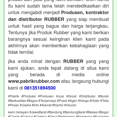
itu kami sudah lama telah mendedikasikan diri
untuk mengabdi menjadi
Produsen, kontraktor
yang siap membuat
dan distributor RUBBER
untuk hasil yang bagus dan harga terjangkau.
Tentunya jika Produk Rubber yang kami berikan
barangnya sesuai keinginan klien kami pada
akhirmya akan memberikan kebahagiaan yang
tidak ternilai.
jika anda minat dengan
yang yang
RUBBER
kami ajukan, anda tepat datang di situs kami
yang berada di media online
atau langsung hubungi
www.pabrikrubber.com
kami di
081351894500
#Pabrik #Produksi #Produsen #Jual #Grosir #Distributor #Murah
#Berkualitas #Bagus #Terpercaya #Pusat #Agen #Harga #Order #Toko
#Pesan #Usaha #Info #Alamat #Kantor #Ukuran
kami melayani #JawaBarat #Bandung #BandungBarat #Bekasi #Bogor
#Ciamis #Cianjur #Cirebon #Garut #Indramayu #Karawang #Kuningan