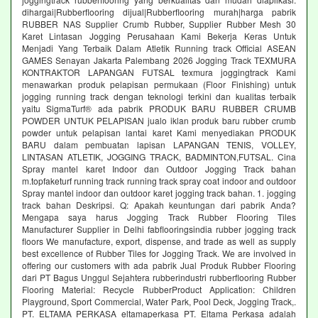
dihargai|Rubberflooring dijual|Rubberflooring murah|harga pabrik
RUBBER NAS Supplier Crumb Rubber, Supplier Rubber Mesh 30
Karet Lintasan Jogging Perusahaan Kami Bekerja Keras Untuk
Menjadi Yang Terbaik Dalam Atletik Running track Official ASEAN
GAMES Senayan Jakarta Palembang 2026 Jogging Track TEXMURA
KONTRAKTOR LAPANGAN FUTSAL texmura joggingtrack Kami
menawarkan produk pelapisan permukaan (Floor Finishing) untuk
jogging running track dengan teknologi terkini dan kualitas terbaik
yaitu SigmaTurf® ada pabrik PRODUK BARU RUBBER CRUMB
POWDER UNTUK PELAPISAN jualo iklan produk baru rubber crumb
powder untuk pelapisan lantai karet Kami menyediakan PRODUK
BARU dalam pembuatan lapisan LAPANGAN TENIS, VOLLEY,
LINTASAN ATLETIK, JOGGING TRACK, BADMINTON,FUTSAL. Cina
Spray mantel karet Indoor dan Outdoor Jogging Track bahan
m.topfaketurf running track running track spray coat indoor and outdoor
Spray mantel indoor dan outdoor karet jogging track bahan. 1. jogging
track bahan Deskripsi. Q: Apakah keuntungan dari pabrik Anda?
Mengapa saya harus Jogging Track Rubber Flooring Tiles
Manufacturer Supplier in Delhi fabflooringsindia rubber jogging track
floors We manufacture, export, dispense, and trade as well as supply
best excellence of Rubber Tiles for Jogging Track. We are involved in
offering our customers with ada pabrik Jual Produk Rubber Flooring
dari PT Bagus Unggul Sejahtera rubberindustri rubberflooring Rubber
Flooring Material: Recycle RubberProduct Application: Children
Playground, Sport Commercial, Water Park, Pool Deck, Jogging Track,.
PT. ELTAMA PERKASA eltamaperkasa PT. Eltama Perkasa adalah