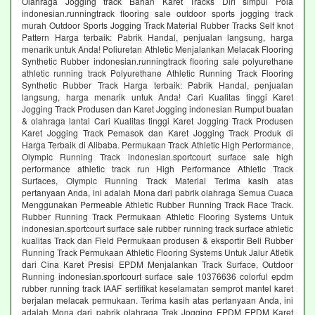
Olahraga Jogging track Bahan Karet Tracks Diri simpul Pola
indonesian.runningtrack flooring sale outdoor sports jogging track
murah Outdoor Sports Jogging Track Material Rubber Tracks Self knot
Pattern Harga terbaik: Pabrik Handal, penjualan langsung, harga
menarik untuk Anda! Poliuretan Athletic Menjalankan Melacak Flooring
Synthetic Rubber indonesian.runningtrack flooring sale polyurethane
athletic running track Polyurethane Athletic Running Track Flooring
Synthetic Rubber Track Harga terbaik: Pabrik Handal, penjualan
langsung, harga menarik untuk Anda! Cari Kualitas tinggi Karet
Jogging Track Produsen dan Karet Jogging indonesian Rumput buatan
& olahraga lantai Cari Kualitas tinggi Karet Jogging Track Produsen
Karet Jogging Track Pemasok dan Karet Jogging Track Produk di
Harga Terbaik di Alibaba. Permukaan Track Athletic High Performance,
Olympic Running Track indonesian.sportcourt surface sale high
performance athletic track run High Performance Athletic Track
Surfaces, Olympic Running Track Material Terima kasih atas
pertanyaan Anda, ini adalah Mona dari pabrik olahraga Semua Cuaca
Menggunakan Permeable Athletic Rubber Running Track Race Track.
Rubber Running Track Permukaan Athletic Flooring Systems Untuk
indonesian.sportcourt surface sale rubber running track surface athletic
kualitas Track dan Field Permukaan produsen & eksportir Beli Rubber
Running Track Permukaan Athletic Flooring Systems Untuk Jalur Atletik
dari Cina Karet Presisi EPDM Menjalankan Track Surface, Outdoor
Running indonesian.sportcourt surface sale 10376636 colorful epdm
rubber running track IAAF sertifikat keselamatan semprot mantel karet
berjalan melacak permukaan. Terima kasih atas pertanyaan Anda, ini
adalah Mona dari pabrik olahraga Trek Jogging EPDM EPDM Karet