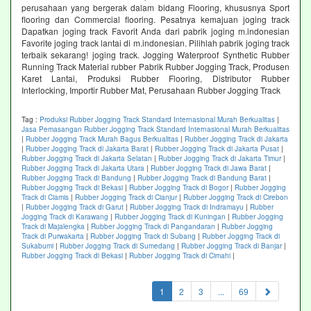
perusahaan yang bergerak dalam bidang Flooring, khususnya Sport
flooring dan Commercial flooring. Pesatnya kemajuan joging track
Dapatkan joging track Favorit Anda dari pabrik joging m.indonesian
Favorite joging track lantai di m.indonesian. Pilihlah pabrik joging track
terbaik sekarang! joging track. Jogging Waterproof Synthetic Rubber
Running Track Material rubber Pabrik Rubber Jogging Track, Produsen
Karet Lantai, Produksi Rubber Flooring, Distributor Rubber
Interlocking, Importir Rubber Mat, Perusahaan Rubber Jogging Track
Tag :
Produksi Rubber Jogging Track Standard Internasional Murah Berkualitas
|
Jasa Pemasangan Rubber Jogging Track Standard Internasional Murah Berkualitas
|
Rubber Jogging Track Murah Bagus Berkualitas
|
Rubber Jogging Track di Jakarta
|
Rubber Jogging Track di Jakarta Barat
|
Rubber Jogging Track di Jakarta Pusat
|
Rubber Jogging Track di Jakarta Selatan
|
Rubber Jogging Track di Jakarta Timur
|
Rubber Jogging Track di Jakarta Utara
|
Rubber Jogging Track di Jawa Barat
|
Rubber Jogging Track di Bandung
|
Rubber Jogging Track di Bandung Barat
|
Rubber Jogging Track di Bekasi
|
Rubber Jogging Track di Bogor
|
Rubber Jogging
Track di Ciamis
|
Rubber Jogging Track di Cianjur
|
Rubber Jogging Track di Cirebon
|
Rubber Jogging Track di Garut
|
Rubber Jogging Track di Indramayu
|
Rubber
Jogging Track di Karawang
|
Rubber Jogging Track di Kuningan
|
Rubber Jogging
Track di Majalengka
|
Rubber Jogging Track di Pangandaran
|
Rubber Jogging
Track di Purwakarta
|
Rubber Jogging Track di Subang
|
Rubber Jogging Track di
Sukabumi
|
Rubber Jogging Track di Sumedang
|
Rubber Jogging Track di Banjar
|
Rubber Jogging Track di Bekasi
|
Rubber Jogging Track di Cimahi
|
(current)
1
2
3
...
69