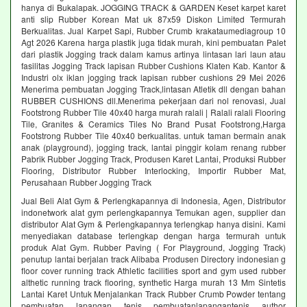
hanya di Bukalapak. JOGGING TRACK & GARDEN Keset karpet karet
anti slip Rubber Korean Mat uk 87x59 Diskon Limited Termurah
Berkualitas. Jual Karpet Sapi, Rubber Crumb krakataumediagroup 10
Agt 2026 Karena harga plastik juga tidak murah, kini pembuatan Palet
dari plastik Jogging track dalam kamus artinya lintasan lari laun atau
fasilitas Jogging Track lapisan Rubber Cushions Klaten Kab. Kantor &
Industri olx iklan jogging track lapisan rubber cushions 29 Mei 2026
Menerima pembuatan Jogging Track,lintasan Atletik dll dengan bahan
RUBBER CUSHIONS dll.Menerima pekerjaan dari nol renovasi, Jual
Footstrong Rubber Tile 40x40 harga murah ralali | Ralali ralali Flooring
Tile, Granites & Ceramics Tiles No Brand Pusat Footstrong,Harga
Footstrong Rubber Tile 40x40 berkualitas. untuk taman bermain anak
anak (playground), jogging track, lantai pinggir kolam renang rubber
Pabrik Rubber Jogging Track, Produsen Karet Lantai, Produksi Rubber
Flooring, Distributor Rubber Interlocking, Importir Rubber Mat,
Perusahaan Rubber Jogging Track
Jual Beli Alat Gym & Perlengkapannya di Indonesia, Agen, Distributor
indonetwork alat gym perlengkapannya Temukan agen, supplier dan
distributor Alat Gym & Perlengkapannya terlengkap hanya disini. Kami
menyediakan database terlengkap dengan harga termurah untuk
produk Alat Gym. Rubber Paving ( For Playground, Jogging Track)
penutup lantai berjalan track Alibaba Produsen Directory indonesian g
floor cover running track Athletic facilities sport and gym used rubber
althetic running track flooring, synthetic Harga murah 13 Mm Sintetis
Lantai Karet Untuk Menjalankan Track Rubber Crumb Powder tentang
pembuatan lapangan tenis pembuatanlapangantenis author