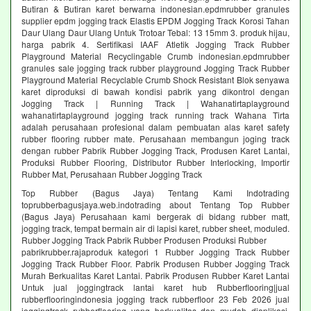
Butiran & Butiran karet berwarna indonesian.epdmrubber granules
supplier epdm jogging track Elastis EPDM Jogging Track Korosi Tahan
Daur Ulang Daur Ulang Untuk Trotoar Tebal: 13 15mm 3. produk hijau,
harga pabrik 4. Sertifikasi IAAF Atletik Jogging Track Rubber
Playground Material Recyclingable Crumb indonesian.epdmrubber
granules sale jogging track rubber playground Jogging Track Rubber
Playground Material Recyclable Crumb Shock Resistant Blok senyawa
karet diproduksi di bawah kondisi pabrik yang dikontrol dengan
Jogging Track | Running Track | Wahanatirtaplayground
wahanatirtaplayground jogging track running track Wahana Tirta
adalah perusahaan profesional dalam pembuatan alas karet safety
rubber flooring rubber mate. Perusahaan membangun joging track
dengan rubber Pabrik Rubber Jogging Track, Produsen Karet Lantai,
Produksi Rubber Flooring, Distributor Rubber Interlocking, Importir
Rubber Mat, Perusahaan Rubber Jogging Track
Top Rubber (Bagus Jaya) Tentang Kami Indotrading
toprubberbagusjaya.web.indotrading about Tentang Top Rubber
(Bagus Jaya) Perusahaan kami bergerak di bidang rubber matt,
jogging track, tempat bermain air di lapisi karet, rubber sheet, moduled.
Rubber Jogging Track Pabrik Rubber Produsen Produksi Rubber
pabrikrubber.rajaproduk kategori 1 Rubber Jogging Track Rubber
Jogging Track Rubber Floor. Pabrik Produsen Rubber Jogging Track
Murah Berkualitas Karet Lantai. Pabrik Produsen Rubber Karet Lantai
Untuk jual joggingtrack lantai karet hub Rubberflooring|jual
rubberflooringindonesia jogging track rubberfloor 23 Feb 2026 jual
joggingtrack rubberflooring yang berkualitas dan mudah diaplikasi.