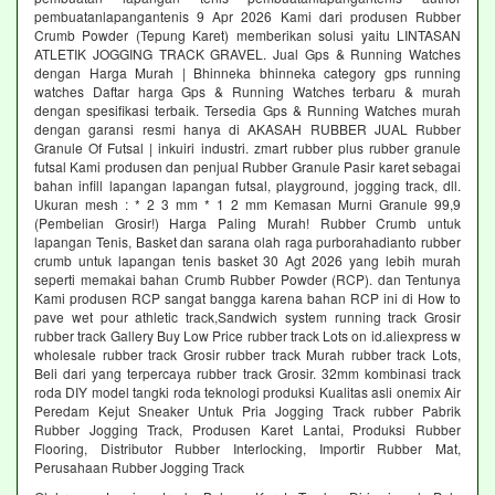
pembuatanlapangantenis 9 Apr 2026 Kami dari produsen Rubber
Crumb Powder (Tepung Karet) memberikan solusi yaitu LINTASAN
ATLETIK JOGGING TRACK GRAVEL. Jual Gps & Running Watches
dengan Harga Murah | Bhinneka bhinneka category gps running
watches Daftar harga Gps & Running Watches terbaru & murah
dengan spesifikasi terbaik. Tersedia Gps & Running Watches murah
dengan garansi resmi hanya di AKASAH RUBBER JUAL Rubber
Granule Of Futsal | inkuiri industri. zmart rubber plus rubber granule
futsal Kami produsen dan penjual Rubber Granule Pasir karet sebagai
bahan infill lapangan lapangan futsal, playground, jogging track, dll.
Ukuran mesh : * 2 3 mm * 1 2 mm Kemasan Murni Granule 99,9
(Pembelian Grosir!) Harga Paling Murah! Rubber Crumb untuk
lapangan Tenis, Basket dan sarana olah raga purborahadianto rubber
crumb untuk lapangan tenis basket 30 Agt 2026 yang lebih murah
seperti memakai bahan Crumb Rubber Powder (RCP). dan Tentunya
Kami produsen RCP sangat bangga karena bahan RCP ini di How to
pave wet pour athletic track,Sandwich system running track Grosir
rubber track Gallery Buy Low Price rubber track Lots on id.aliexpress w
wholesale rubber track Grosir rubber track Murah rubber track Lots,
Beli dari yang terpercaya rubber track Grosir. 32mm kombinasi track
roda DIY model tangki roda teknologi produksi Kualitas asli onemix Air
Peredam Kejut Sneaker Untuk Pria Jogging Track rubber Pabrik
Rubber Jogging Track, Produsen Karet Lantai, Produksi Rubber
Flooring, Distributor Rubber Interlocking, Importir Rubber Mat,
Perusahaan Rubber Jogging Track