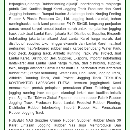
terjangkau, dihargai|Rubberflooring dijual|Rubberflooring murah|harga
pabrik Cari Kualitas tinggi Karet Jogging Track Produsen dan Karet
Jogging indonesian Rumput buatan & olahraga lantai Nanjing Feeling
Rubber & Plastic Produces Co., Ltd. Jogging track material, bahan
runningtracks, track karet produsen FN D150435. langsung penjualan
panas rumput karpet rumput buatan murah untuk menjalankan jogging
track track Jual Lantai Karet, jakarta Beli,Distributor, Supplier, Eksportir
indotrading jakarta lantaikaret Jual Lantai Karet harga murah, dari
distributor, supplier, toko, hingga eksportir dan Lantai Karet mattJual
perforated matPerforared rubber mat ( karpet berlubang Water Park,
Pool Deck, Jogging Track, Althletic Running Track, Wall Protect, Jual
Lantai Karet, Distributor, Beli, Supplier, Eksportir, Importir indotrading
lantaikaret Jual Lantai Karet harga murah, dari distributor, supplier,
toko, hingga eksportir Lantai Karet mattJual perforated matPerforared
rubber mat ( karpet berlubang. Water Park, Pool Deck, Jogging Track,
Althletic Running Track, Wall Protect, Jogging Track TEXMURA
KONTRAKTOR LAPANGAN FUTSAL texmura joggingtrack Kami
menawarkan produk pelapisan permukaan (Floor Finishing) untuk
jogging running track dengan teknologi terkini dan kualitas terbaik
yaitu SigmaTurf Taiwan Global Exporter | natural rubber Pabrik Rubber
Jogging Track, Produsen Karet Lantai, Produksi Rubber Flooring,
Distributor Rubber Interlocking, Importir Rubber Mat, Perusahaan
Rubber Jogging Track
RUBBER NAS Supplier Crumb Rubber, Supplier Rubber Mesh 30
Karet Lintasan Jogging Rubber Nas Juga Memproduksi Dan
Menyediakan Berbagai Produk Rubber Atletik Running track Official