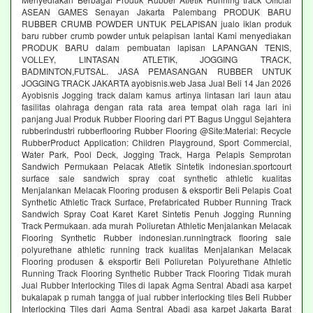
ASEAN GAMES Senayan Jakarta Palembang PRODUK BARU
RUBBER CRUMB POWDER UNTUK PELAPISAN jualo iklan produk
baru rubber crumb powder untuk pelapisan lantai Kami menyediakan
PRODUK BARU dalam pembuatan lapisan LAPANGAN TENIS,
VOLLEY, LINTASAN ATLETIK, JOGGING TRACK,
BADMINTON,FUTSAL. JASA PEMASANGAN RUBBER UNTUK
JOGGING TRACK JAKARTA ayobisnis.web Jasa Jual Beli 14 Jan 2026
Ayobisnis Jogging track dalam kamus artinya lintasan lari laun atau
fasilitas olahraga dengan rata rata area tempat olah raga lari ini
panjang Jual Produk Rubber Flooring dari PT Bagus Unggul Sejahtera
rubberindustri rubberflooring Rubber Flooring @Site:Material: Recycle
RubberProduct Application: Children Playground, Sport Commercial,
Water Park, Pool Deck, Jogging Track, Harga Pelapis Semprotan
Sandwich Permukaan Pelacak Atletik Sintetik indonesian.sportcourt
surface sale sandwich spray coat synthetic athletic kualitas
Menjalankan Melacak Flooring produsen & eksportir Beli Pelapis Coat
Synthetic Athletic Track Surface, Prefabricated Rubber Running Track
Sandwich Spray Coat Karet Karet Sintetis Penuh Jogging Running
Track Permukaan. ada murah Poliuretan Athletic Menjalankan Melacak
Flooring Synthetic Rubber indonesian.runningtrack flooring sale
polyurethane athletic running track kualitas Menjalankan Melacak
Flooring produsen & eksportir Beli Poliuretan Polyurethane Athletic
Running Track Flooring Synthetic Rubber Track Flooring Tidak murah
Jual Rubber Interlocking Tiles di lapak Agma Sentral Abadi asa karpet
bukalapak p rumah tangga of jual rubber interlocking tiles Beli Rubber
Interlocking Tiles dari Agma Sentral Abadi asa karpet Jakarta Barat