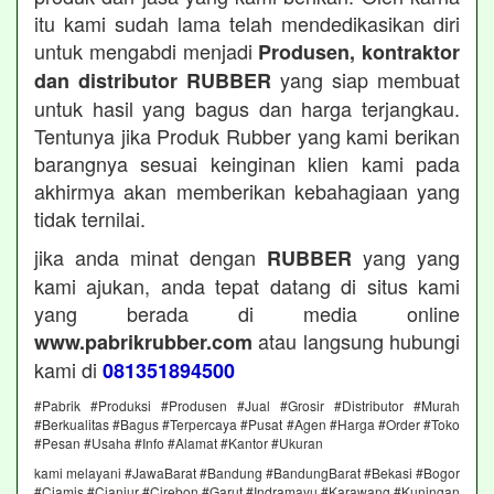
itu kami sudah lama telah mendedikasikan diri
untuk mengabdi menjadi
Produsen, kontraktor
yang siap membuat
dan distributor RUBBER
untuk hasil yang bagus dan harga terjangkau.
Tentunya jika Produk Rubber yang kami berikan
barangnya sesuai keinginan klien kami pada
akhirmya akan memberikan kebahagiaan yang
tidak ternilai.
jika anda minat dengan
yang yang
RUBBER
kami ajukan, anda tepat datang di situs kami
yang berada di media online
atau langsung hubungi
www.pabrikrubber.com
kami di
081351894500
#Pabrik #Produksi #Produsen #Jual #Grosir #Distributor #Murah
#Berkualitas #Bagus #Terpercaya #Pusat #Agen #Harga #Order #Toko
#Pesan #Usaha #Info #Alamat #Kantor #Ukuran
kami melayani #JawaBarat #Bandung #BandungBarat #Bekasi #Bogor
#Ciamis #Cianjur #Cirebon #Garut #Indramayu #Karawang #Kuningan