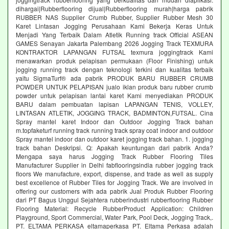
dihargai|Rubberflooring dijual|Rubberflooring murah|harga pabrik
RUBBER NAS Supplier Crumb Rubber, Supplier Rubber Mesh 30
Karet Lintasan Jogging Perusahaan Kami Bekerja Keras Untuk
Menjadi Yang Terbaik Dalam Atletik Running track Official ASEAN
GAMES Senayan Jakarta Palembang 2026 Jogging Track TEXMURA
KONTRAKTOR LAPANGAN FUTSAL texmura joggingtrack Kami
menawarkan produk pelapisan permukaan (Floor Finishing) untuk
jogging running track dengan teknologi terkini dan kualitas terbaik
yaitu SigmaTurf® ada pabrik PRODUK BARU RUBBER CRUMB
POWDER UNTUK PELAPISAN jualo iklan produk baru rubber crumb
powder untuk pelapisan lantai karet Kami menyediakan PRODUK
BARU dalam pembuatan lapisan LAPANGAN TENIS, VOLLEY,
LINTASAN ATLETIK, JOGGING TRACK, BADMINTON,FUTSAL. Cina
Spray mantel karet Indoor dan Outdoor Jogging Track bahan
m.topfaketurf running track running track spray coat indoor and outdoor
Spray mantel indoor dan outdoor karet jogging track bahan. 1. jogging
track bahan Deskripsi. Q: Apakah keuntungan dari pabrik Anda?
Mengapa saya harus Jogging Track Rubber Flooring Tiles
Manufacturer Supplier in Delhi fabflooringsindia rubber jogging track
floors We manufacture, export, dispense, and trade as well as supply
best excellence of Rubber Tiles for Jogging Track. We are involved in
offering our customers with ada pabrik Jual Produk Rubber Flooring
dari PT Bagus Unggul Sejahtera rubberindustri rubberflooring Rubber
Flooring Material: Recycle RubberProduct Application: Children
Playground, Sport Commercial, Water Park, Pool Deck, Jogging Track,.
PT. ELTAMA PERKASA eltamaperkasa PT. Eltama Perkasa adalah