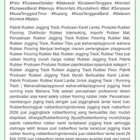
#Palu #SulawesiSelatan #Makassar #SulawesiTenggara #Kendari
#SulawesiBarat #Mamuju #Gorontalo #SundaKecil #Bali #Denpasar
#NusaTenggaraTimur #Kupang #NusaTenggaraBarat #Mataram
#lombok #Batam
Pabrik Rubber Jogging Track, Produsen Karet Lantai, Produksi Rubber
Flooring, Distributor Rubber Interlocking, Importir Rubber Mat,
Perusahaan Rubber Jogging Track Rubber Flooring Rubber Mat,
Rubber Jogging Track, Rubber Tiles jual wahanaplayground wahana
Rubber Flooring Menjual berbagai macam perlengkapan playground
Rubber Flooring Rubber Mat, Rubber Jogging Track, Rubber Tiles jual
rubber flooring murah harga rubber Rubber Jogging Track Pabrik
Rubber Produsen Produksi Rubber pabrikrubber.rajaproduk kategori 1
Rubber Jogging Track Rubber Jogging Track Rubber Floor. Pabrik
Produsen Rubber Jogging Track Murah Berkualitas Karet Lantai.
Pabrik Produsen Rubber Karet Lantai Untuk Jogging Track | Running
Track | Wahanatirtaplayground wahanatirtaplayground jogging track
running track Wahana Tirta adalah perusahaan profesional dalam
pembuatan alas karet safety rubber flooring rubber mate. Perusahaan
membangun joging track dengan jual joggingtrack lantai karet hub:
Rubberflooring|jual rubberflooringindonesia jogging track rubberfloor
2026 jual joggingtrack rubberflooring yang berkualitas dan mudah
diaplikasi. dihargai|Rubberflooring dijual|Rubberflooring murah|harga
pabrik rubberfloor rubber karet lantaikaret jogging track sehingga
olahraga lebih terasa Jual rubberfloor lantai karetJual jogging track
rubber flooring rubberflooringindonesia jual rubberfloor lantai karet 28
Feb 2026 jual rubberfloor lantai karet dengan kualitas baik dan harga