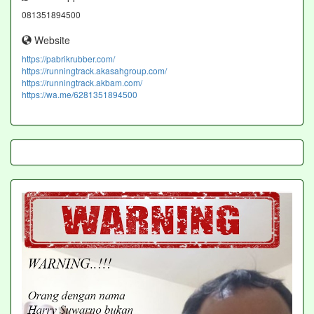
081351894500
Website
https://pabrikrubber.com/
https://runningtrack.akasahgroup.com/
https://runningtrack.akbam.com/
https://wa.me/6281351894500