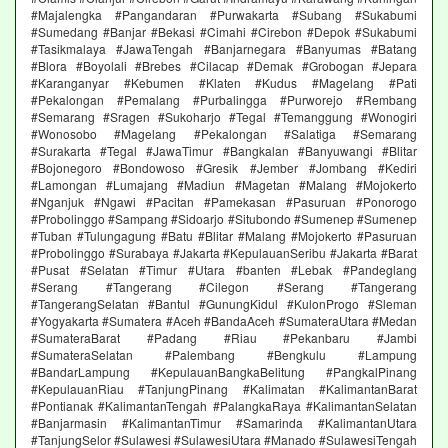
#Majalengka #Pangandaran #Purwakarta #Subang #Sukabumi
#Sumedang #Banjar #Bekasi #Cimahi #Cirebon #Depok #Sukabumi
#Tasikmalaya #JawaTengah #Banjarnegara #Banyumas #Batang
#Blora #Boyolali #Brebes #Cilacap #Demak #Grobogan #Jepara
#Karanganyar #Kebumen #Klaten #Kudus #Magelang #Pati
#Pekalongan #Pemalang #Purbalingga #Purworejo #Rembang
#Semarang #Sragen #Sukoharjo #Tegal #Temanggung #Wonogiri
#Wonosobo #Magelang #Pekalongan #Salatiga #Semarang
#Surakarta #Tegal #JawaTimur #Bangkalan #Banyuwangi #Blitar
#Bojonegoro #Bondowoso #Gresik #Jember #Jombang #Kediri
#Lamongan #Lumajang #Madiun #Magetan #Malang #Mojokerto
#Nganjuk #Ngawi #Pacitan #Pamekasan #Pasuruan #Ponorogo
#Probolinggo #Sampang #Sidoarjo #Situbondo #Sumenep #Sumenep
#Tuban #Tulungagung #Batu #Blitar #Malang #Mojokerto #Pasuruan
#Probolinggo #Surabaya #Jakarta #KepulauanSeribu #Jakarta #Barat
#Pusat #Selatan #Timur #Utara #banten #Lebak #Pandeglang
#Serang #Tangerang #Cilegon #Serang #Tangerang
#TangerangSelatan #Bantul #GunungKidul #KulonProgo #Sleman
#Yogyakarta #Sumatera #Aceh #BandaAceh #SumateraUtara #Medan
#SumateraBarat #Padang #Riau #Pekanbaru #Jambi
#SumateraSelatan #Palembang #Bengkulu #Lampung
#BandarLampung #KepulauanBangkaBelitung #PangkalPinang
#KepulauanRiau #TanjungPinang #Kalimatan #KalimantanBarat
#Pontianak #KalimantanTengah #PalangkaRaya #KalimantanSelatan
#Banjarmasin #KalimantanTimur #Samarinda #KalimantanUtara
#TanjungSelor #Sulawesi #SulawesiUtara #Manado #SulawesiTengah