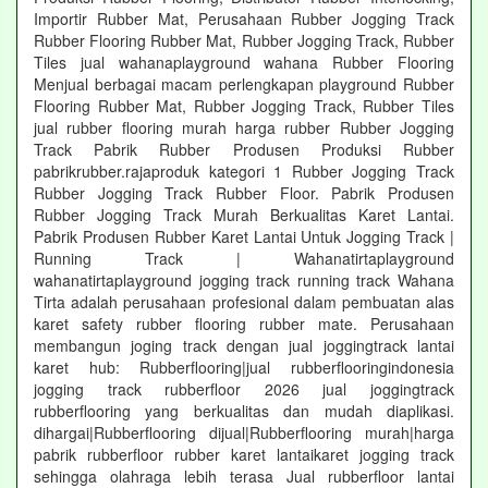
Importir Rubber Mat, Perusahaan Rubber Jogging Track
Rubber Flooring Rubber Mat, Rubber Jogging Track, Rubber
Tiles jual wahanaplayground wahana Rubber Flooring
Menjual berbagai macam perlengkapan playground Rubber
Flooring Rubber Mat, Rubber Jogging Track, Rubber Tiles
jual rubber flooring murah harga rubber Rubber Jogging
Track Pabrik Rubber Produsen Produksi Rubber
pabrikrubber.rajaproduk kategori 1 Rubber Jogging Track
Rubber Jogging Track Rubber Floor. Pabrik Produsen
Rubber Jogging Track Murah Berkualitas Karet Lantai.
Pabrik Produsen Rubber Karet Lantai Untuk Jogging Track |
Running Track | Wahanatirtaplayground
wahanatirtaplayground jogging track running track Wahana
Tirta adalah perusahaan profesional dalam pembuatan alas
karet safety rubber flooring rubber mate. Perusahaan
membangun joging track dengan jual joggingtrack lantai
karet hub: Rubberflooring|jual rubberflooringindonesia
jogging track rubberfloor 2026 jual joggingtrack
rubberflooring yang berkualitas dan mudah diaplikasi.
dihargai|Rubberflooring dijual|Rubberflooring murah|harga
pabrik rubberfloor rubber karet lantaikaret jogging track
sehingga olahraga lebih terasa Jual rubberfloor lantai