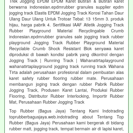
Trek Jogging EPDM EPDM Karet Butiran & Butiran karet
berwarna indonesian.epdmrubber granules supplier epdm
jogging track Elastis EPDM Jogging Track Korosi Tahan Daur
Ulang Daur Ulang Untuk Trotoar Tebal: 13 15mm 3. produk
hijau, harga pabrik 4. Sertifikasi IAAF Atletik Jogging Track
Rubber Playground Material Recyclingable Crumb
indonesian.epdmrubber granules sale jogging track rubber
playground Jogging Track Rubber Playground Material
Recyclable Crumb Shock Resistant Blok senyawa karet
diproduksi di bawah kondisi pabrik yang dikontrol dengan
Jogging Track | Running Track | Wahanatirtaplayground
wahanatirtaplayground jogging track running track Wahana
Tirta adalah perusahaan profesional dalam pembuatan alas
karet safety rubber flooring rubber mate. Perusahaan
membangun joging track dengan rubber Pabrik Rubber
Jogging Track, Produsen Karet Lantai, Produksi Rubber
Flooring, Distributor Rubber Interlocking, Importir Rubber
Mat, Perusahaan Rubber Jogging Track
Top Rubber (Bagus Jaya) Tentang Kami Indotrading
toprubberbagusjaya.web.indotrading about Tentang Top
Rubber (Bagus Jaya) Perusahaan kami bergerak di bidang
rubber matt, jogging track, tempat bermain air di lapisi karet,