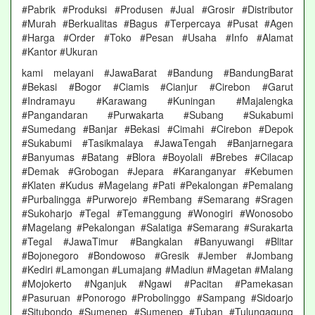
#Pabrik #Produksi #Produsen #Jual #Grosir #Distributor
#Murah #Berkualitas #Bagus #Terpercaya #Pusat #Agen
#Harga #Order #Toko #Pesan #Usaha #Info #Alamat
#Kantor #Ukuran
kami melayani #JawaBarat #Bandung #BandungBarat
#Bekasi #Bogor #Ciamis #Cianjur #Cirebon #Garut
#Indramayu #Karawang #Kuningan #Majalengka
#Pangandaran #Purwakarta #Subang #Sukabumi
#Sumedang #Banjar #Bekasi #Cimahi #Cirebon #Depok
#Sukabumi #Tasikmalaya #JawaTengah #Banjarnegara
#Banyumas #Batang #Blora #Boyolali #Brebes #Cilacap
#Demak #Grobogan #Jepara #Karanganyar #Kebumen
#Klaten #Kudus #Magelang #Pati #Pekalongan #Pemalang
#Purbalingga #Purworejo #Rembang #Semarang #Sragen
#Sukoharjo #Tegal #Temanggung #Wonogiri #Wonosobo
#Magelang #Pekalongan #Salatiga #Semarang #Surakarta
#Tegal #JawaTimur #Bangkalan #Banyuwangi #Blitar
#Bojonegoro #Bondowoso #Gresik #Jember #Jombang
#Kediri #Lamongan #Lumajang #Madiun #Magetan #Malang
#Mojokerto #Nganjuk #Ngawi #Pacitan #Pamekasan
#Pasuruan #Ponorogo #Probolinggo #Sampang #Sidoarjo
#Situbondo #Sumenep #Sumenep #Tuban #Tulungagung