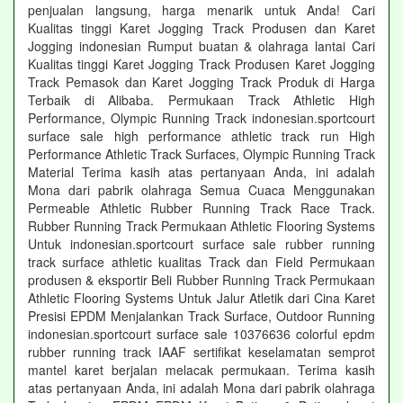
penjualan langsung, harga menarik untuk Anda! Cari
Kualitas tinggi Karet Jogging Track Produsen dan Karet
Jogging indonesian Rumput buatan & olahraga lantai Cari
Kualitas tinggi Karet Jogging Track Produsen Karet Jogging
Track Pemasok dan Karet Jogging Track Produk di Harga
Terbaik di Alibaba. Permukaan Track Athletic High
Performance, Olympic Running Track indonesian.sportcourt
surface sale high performance athletic track run High
Performance Athletic Track Surfaces, Olympic Running Track
Material Terima kasih atas pertanyaan Anda, ini adalah
Mona dari pabrik olahraga Semua Cuaca Menggunakan
Permeable Athletic Rubber Running Track Race Track.
Rubber Running Track Permukaan Athletic Flooring Systems
Untuk indonesian.sportcourt surface sale rubber running
track surface athletic kualitas Track dan Field Permukaan
produsen & eksportir Beli Rubber Running Track Permukaan
Athletic Flooring Systems Untuk Jalur Atletik dari Cina Karet
Presisi EPDM Menjalankan Track Surface, Outdoor Running
indonesian.sportcourt surface sale 10376636 colorful epdm
rubber running track IAAF sertifikat keselamatan semprot
mantel karet berjalan melacak permukaan. Terima kasih
atas pertanyaan Anda, ini adalah Mona dari pabrik olahraga