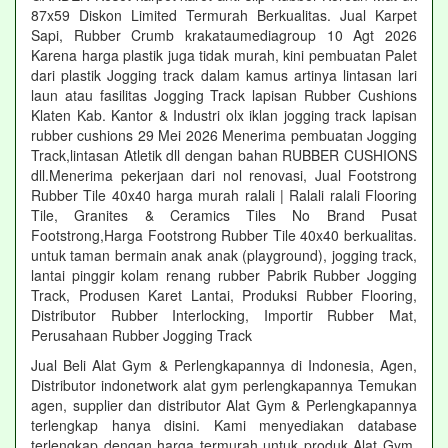
87x59 Diskon Limited Termurah Berkualitas. Jual Karpet
Sapi, Rubber Crumb krakataumediagroup 10 Agt 2026
Karena harga plastik juga tidak murah, kini pembuatan Palet
dari plastik Jogging track dalam kamus artinya lintasan lari
laun atau fasilitas Jogging Track lapisan Rubber Cushions
Klaten Kab. Kantor & Industri olx iklan jogging track lapisan
rubber cushions 29 Mei 2026 Menerima pembuatan Jogging
Track,lintasan Atletik dll dengan bahan RUBBER CUSHIONS
dll.Menerima pekerjaan dari nol renovasi, Jual Footstrong
Rubber Tile 40x40 harga murah ralali | Ralali ralali Flooring
Tile, Granites & Ceramics Tiles No Brand Pusat
Footstrong,Harga Footstrong Rubber Tile 40x40 berkualitas.
untuk taman bermain anak anak (playground), jogging track,
lantai pinggir kolam renang rubber Pabrik Rubber Jogging
Track, Produsen Karet Lantai, Produksi Rubber Flooring,
Distributor Rubber Interlocking, Importir Rubber Mat,
Perusahaan Rubber Jogging Track
Jual Beli Alat Gym & Perlengkapannya di Indonesia, Agen,
Distributor indonetwork alat gym perlengkapannya Temukan
agen, supplier dan distributor Alat Gym & Perlengkapannya
terlengkap hanya disini. Kami menyediakan database
terlengkap dengan harga termurah untuk produk Alat Gym.