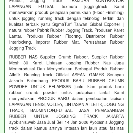
Protect, Jogging Track TEXMURA KONTRAKTOR
LAPANGAN FUTSAL texmura joggingtrack Kami
menawarkan produk pelapisan permukaan (Floor Finishing)
untuk jogging running track dengan teknologi terkini dan
kualitas terbaik yaitu SigmaTurf Taiwan Global Exporter |
natural rubber Pabrik Rubber Jogging Track, Produsen Karet
Lantai, Produksi Rubber Flooring, Distributor Rubber
Interlocking, Importir Rubber Mat, Perusahaan Rubber
Jogging Track
RUBBER NAS Supplier Crumb Rubber, Supplier Rubber
Mesh 30 Karet Lintasan Jogging Rubber Nas Juga
Memproduksi Dan Menyediakan Berbagai Produk Rubber
Atletik Running track Official ASEAN GAMES Senayan
Jakarta Palembang PRODUK BARU RUBBER CRUMB
POWDER UNTUK PELAPISAN jualo iklan produk baru
rubber crumb powder untuk pelapisan lantai Kami
menyediakan PRODUK BARU dalam pembuatan lapisan
LAPANGAN TENIS, VOLLEY, LINTASAN ATLETIK, JOGGING
TRACK, BADMINTON,FUTSAL. JASA PEMASANGAN
RUBBER UNTUK JOGGING TRACK JAKARTA
ayobisnis.web Jasa Jual Beli 14 Jan 2026 Ayobisnis Jogging
track dalam kamus artinya lintasan lari laun atau fasilitas