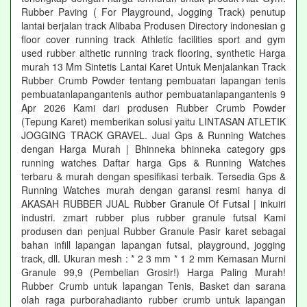
Rubber Paving ( For Playground, Jogging Track) penutup
lantai berjalan track Alibaba Produsen Directory indonesian g
floor cover running track Athletic facilities sport and gym
used rubber althetic running track flooring, synthetic Harga
murah 13 Mm Sintetis Lantai Karet Untuk Menjalankan Track
Rubber Crumb Powder tentang pembuatan lapangan tenis
pembuatanlapangantenis author pembuatanlapangantenis 9
Apr 2026 Kami dari produsen Rubber Crumb Powder
(Tepung Karet) memberikan solusi yaitu LINTASAN ATLETIK
JOGGING TRACK GRAVEL. Jual Gps & Running Watches
dengan Harga Murah | Bhinneka bhinneka category gps
running watches Daftar harga Gps & Running Watches
terbaru & murah dengan spesifikasi terbaik. Tersedia Gps &
Running Watches murah dengan garansi resmi hanya di
AKASAH RUBBER JUAL Rubber Granule Of Futsal | inkuiri
industri. zmart rubber plus rubber granule futsal Kami
produsen dan penjual Rubber Granule Pasir karet sebagai
bahan infill lapangan lapangan futsal, playground, jogging
track, dll. Ukuran mesh : * 2 3 mm * 1 2 mm Kemasan Murni
Granule 99,9 (Pembelian Grosir!) Harga Paling Murah!
Rubber Crumb untuk lapangan Tenis, Basket dan sarana
olah raga purborahadianto rubber crumb untuk lapangan