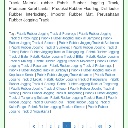
Track Material rubber Pabrik Rubber Jogging Track,
Produsen Karet Lantai, Produksi Rubber Flooring, Distributor
Rubber Interlocking, Importir Rubber Mat, Perusahaan
Rubber Jogging Track
Tag :
Pabrik Rubber Jogging Track di Ponorogo
|
Pabrik Rubber Jogging
Track di Probolinggo
|
Pabrik Rubber Jogging Track di Sampang
|
Pabrik
Rubber Jogging Track di Sidoarjo
|
Pabrik Rubber Jogging Track di Situbondo
|
Pabrik Rubber Jogging Track di Sumenep
|
Pabrik Rubber Jogging Track di
Tuban
|
Pabrik Rubber Jogging Track di Tulungagung
|
Pabrik Rubber Jogging
Track di Batu
|
Pabrik Rubber Jogging Track di Blitar
|
Pabrik Rubber Jogging
Track di Malang
|
Pabrik Rubber Jogging Track di Mojokerto
|
Pabrik Rubber
Jogging Track di Pasuruan
|
Pabrik Rubber Jogging Track di Probolinggo
|
Pabrik Rubber Jogging Track di Surabaya
|
Pabrik Rubber Jogging Track di
Kepulauan Seribu
|
Pabrik Rubber Jogging Track di banten
|
Pabrik Rubber
Jogging Track di Lebak
|
Pabrik Rubber Jogging Track di Pandeglang
|
Pabrik
Rubber Jogging Track di Serang
|
Pabrik Rubber Jogging Track di Tangerang
|
Pabrik Rubber Jogging Track di Cilegon
|
Pabrik Rubber Jogging Track di
Serang
|
Pabrik Rubber Jogging Track di Tangerang
|
Pabrik Rubber Jogging
Track di Tangerang Selatan
|
Pabrik Rubber Jogging Track di Bantul
|
Pabrik
Rubber Jogging Track di GunungKidul
|
Pabrik Rubber Jogging Track di
KulonProgo
|
Pabrik Rubber Jogging Track di Sleman
|
Pabrik Rubber
Jogging Track di Yogyakarta
|
(current)
1
2
3
4
5
6
...
69