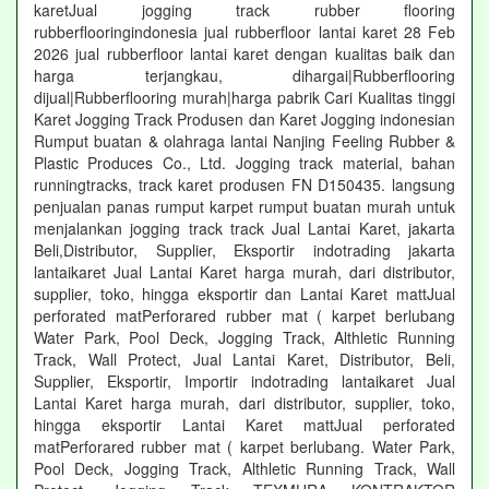
karetJual jogging track rubber flooring
rubberflooringindonesia jual rubberfloor lantai karet 28 Feb
2026 jual rubberfloor lantai karet dengan kualitas baik dan
harga terjangkau, dihargai|Rubberflooring
dijual|Rubberflooring murah|harga pabrik Cari Kualitas tinggi
Karet Jogging Track Produsen dan Karet Jogging indonesian
Rumput buatan & olahraga lantai Nanjing Feeling Rubber &
Plastic Produces Co., Ltd. Jogging track material, bahan
runningtracks, track karet produsen FN D150435. langsung
penjualan panas rumput karpet rumput buatan murah untuk
menjalankan jogging track track Jual Lantai Karet, jakarta
Beli,Distributor, Supplier, Eksportir indotrading jakarta
lantaikaret Jual Lantai Karet harga murah, dari distributor,
supplier, toko, hingga eksportir dan Lantai Karet mattJual
perforated matPerforared rubber mat ( karpet berlubang
Water Park, Pool Deck, Jogging Track, Althletic Running
Track, Wall Protect, Jual Lantai Karet, Distributor, Beli,
Supplier, Eksportir, Importir indotrading lantaikaret Jual
Lantai Karet harga murah, dari distributor, supplier, toko,
hingga eksportir Lantai Karet mattJual perforated
matPerforared rubber mat ( karpet berlubang. Water Park,
Pool Deck, Jogging Track, Althletic Running Track, Wall