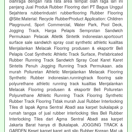
olahraga dengan rata rata area tempat olah raga lari ini
panjang Jual Produk Rubber Flooring dari PT Bagus Unggul
Sejahtera rubberindustri rubberflooring Rubber Flooring
@Site:Material: Recycle RubberProduct Application: Children
Playground, Sport Commercial, Water Park, Pool Deck,
Jogging Track, Harga Pelapis Semprotan Sandwich
Permukaan Pelacak Atletik Sintetik indonesian.sportcourt
surface sale sandwich spray coat synthetic athletic kualitas
Menjalankan Melacak Flooring produsen & eksportir Beli
Pelapis Coat Synthetic Athletic Track Surface, Prefabricated
Rubber Running Track Sandwich Spray Coat Karet Karet
Sintetis Penuh Jogging Running Track Permukaan. ada
murah Poliuretan Athletic Menjalankan Melacak Flooring
Synthetic Rubber indonesian.runningtrack flooring sale
polyurethane athletic running track kualitas Menjalankan
Melacak Flooring produsen & eksportir Beli Poliuretan
Polyurethane Athletic Running Track Flooring Synthetic
Rubber Track Flooring Tidak murah Jual Rubber Interlocking
Tiles di lapak Agma Sentral Abadi asa karpet bukalapak p
rumah tangga of jual rubber interlocking tiles Beli Rubber
Interlocking Tiles dari Agma Sentral Abadi asa karpet
Jakarta Barat hanya di Bukalapak. JOGGING TRACK &
GARDEN Keset karpet karet anti slip Rubber Korean Mat uk