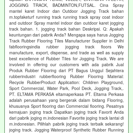
JOGGING TRACK, BADMINTON,FUTSAL. Cina Spray
mantel karet Indoor dan Outdoor Jogging Track bahan
m.topfaketurf running track running track spray coat indoor
and outdoor Spray mantel indoor dan outdoor karet jogging
track bahan. 1. jogging track bahan Deskripsi. Q: Apakah
keuntungan dari pabrik Anda? Mengapa saya harus Jogging
Track Rubber Flooring Tiles Manufacturer Supplier in Delhi
fabflooringsindia rubber jogging track floors We
manufacture, export, dispense, and trade as well as supply
best excellence of Rubber Tiles for Jogging Track. We are
involved in offering our customers with ada pabrik Jual
Produk Rubber Flooring dari PT Bagus Unggul Sejahtera
rubberindustri rubberflooring Rubber Flooring Material:
Recycle RubberProduct Application: Children Playground,
Sport Commercial, Water Park, Pool Deck, Jogging Track,.
PT. ELTAMA PERKASA eltamaperkasa PT. Eltama Perkasa
adalah perusahaan yang bergerak dalam bidang Flooring,
khususnya Sport flooring dan Commercial flooring. Pesatnya
kemajuan joging track Dapatkan joging track Favorit Anda
dari pabrik joging m.indonesian Favorite joging track lantai di
m.indonesian. Pilihlah pabrik joging track terbaik sekarang!
joging track. Jogging Waterproof Synthetic Rubber Running