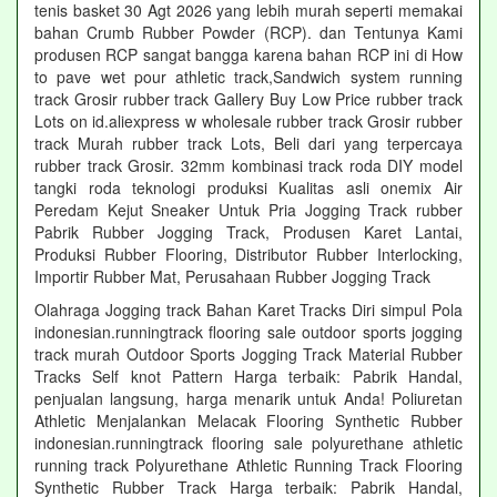
tenis basket 30 Agt 2026 yang lebih murah seperti memakai
bahan Crumb Rubber Powder (RCP). dan Tentunya Kami
produsen RCP sangat bangga karena bahan RCP ini di How
to pave wet pour athletic track,Sandwich system running
track Grosir rubber track Gallery Buy Low Price rubber track
Lots on id.aliexpress w wholesale rubber track Grosir rubber
track Murah rubber track Lots, Beli dari yang terpercaya
rubber track Grosir. 32mm kombinasi track roda DIY model
tangki roda teknologi produksi Kualitas asli onemix Air
Peredam Kejut Sneaker Untuk Pria Jogging Track rubber
Pabrik Rubber Jogging Track, Produsen Karet Lantai,
Produksi Rubber Flooring, Distributor Rubber Interlocking,
Importir Rubber Mat, Perusahaan Rubber Jogging Track
Olahraga Jogging track Bahan Karet Tracks Diri simpul Pola
indonesian.runningtrack flooring sale outdoor sports jogging
track murah Outdoor Sports Jogging Track Material Rubber
Tracks Self knot Pattern Harga terbaik: Pabrik Handal,
penjualan langsung, harga menarik untuk Anda! Poliuretan
Athletic Menjalankan Melacak Flooring Synthetic Rubber
indonesian.runningtrack flooring sale polyurethane athletic
running track Polyurethane Athletic Running Track Flooring
Synthetic Rubber Track Harga terbaik: Pabrik Handal,