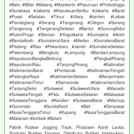
#Batu #Blitar #Malang #Mojokerto #Pasuruan #Probolinggo
#Surabaya #Jakarta #KepulauanSeribu #Jakarta #Barat
#Pusat #Selatan #Timur #Utara #banten #Lebak
#Pandeglang #Serang #Tangerang #Cilegon #Serang
#Tangerang #TangerangSelatan #Bantul #GunungKidul
#KulonProgo #Sleman #Yogyakarta #Sumatera #Aceh
#BandaAceh #SumateraUtara #Medan #SumateraBarat
#Padang #Riau #Pekanbaru #Jambi #SumateraSelatan
#Palembang #Bengkulu #Lampung #BandarLampung
#KepulauanBangkaBelitung #PangkalPinang
#KepulauanRiau #TanjungPinang #Kalimatan
#KalimantanBarat #Pontianak #KalimantanTengah
#PalangkaRaya #KalimantanSelatan #Banjarmasin
#KalimantanTimur #Samarinda #KalimantanUtara
#TanjungSelor #Sulawesi #SulawesiUtara #Manado
#SulawesiTengah #Palu #SulawesiSelatan #Makassar
#SulawesiTenggara #Kendari #SulawesiBarat #Mamuju
#Gorontalo #SundaKecil #Bali #Denpasar
#NusaTenggaraTimur #Kupang #NusaTenggaraBarat
#Mataram #lombok #Batam
Pabrik Rubber Jogging Track, Produsen Karet Lantai,
Produksi Rubber Flooring, Distributor Rubber Interlocking,