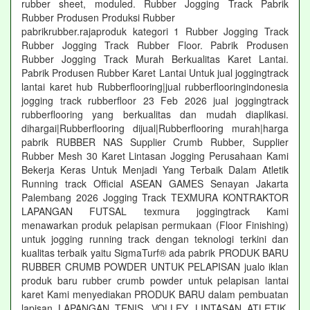
rubber sheet, moduled. Rubber Jogging Track Pabrik
Rubber Produsen Produksi Rubber
pabrikrubber.rajaproduk kategori 1 Rubber Jogging Track
Rubber Jogging Track Rubber Floor. Pabrik Produsen
Rubber Jogging Track Murah Berkualitas Karet Lantai.
Pabrik Produsen Rubber Karet Lantai Untuk jual joggingtrack
lantai karet hub Rubberflooring|jual rubberflooringindonesia
jogging track rubberfloor 23 Feb 2026 jual joggingtrack
rubberflooring yang berkualitas dan mudah diaplikasi.
dihargai|Rubberflooring dijual|Rubberflooring murah|harga
pabrik RUBBER NAS Supplier Crumb Rubber, Supplier
Rubber Mesh 30 Karet Lintasan Jogging Perusahaan Kami
Bekerja Keras Untuk Menjadi Yang Terbaik Dalam Atletik
Running track Official ASEAN GAMES Senayan Jakarta
Palembang 2026 Jogging Track TEXMURA KONTRAKTOR
LAPANGAN FUTSAL texmura joggingtrack Kami
menawarkan produk pelapisan permukaan (Floor Finishing)
untuk jogging running track dengan teknologi terkini dan
kualitas terbaik yaitu SigmaTurf® ada pabrik PRODUK BARU
RUBBER CRUMB POWDER UNTUK PELAPISAN jualo iklan
produk baru rubber crumb powder untuk pelapisan lantai
karet Kami menyediakan PRODUK BARU dalam pembuatan
lapisan LAPANGAN TENIS, VOLLEY, LINTASAN ATLETIK,