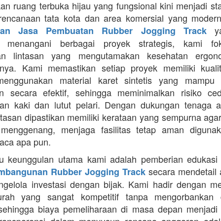
an ruang terbuka hijau yang fungsional kini menjadi st
rencanaan tata kota dan area komersial yang modern
ya
aan Jasa Pembuatan Rubber Jogging Track
a menangani berbagai proyek strategis, kami f
an lintasan yang mengutamakan kesehatan ergon
nya. Kami memastikan setiap proyek memiliki kuali
enggunakan material karet sintetis yang mampu
n secara efektif, sehingga meminimalkan risiko ce
an kaki dan lutut pelari. Dengan dukungan tenaga ah
intasan dipastikan memiliki kerataan yang sempurna agar
 menggenang, menjaga fasilitas tetap aman diguna
uaca apa pun.
tu keunggulan utama kami adalah pemberian edukasi
secara mendetail 
mbangunan Rubber Jogging Track
gelola investasi dengan bijak. Kami hadir dengan 
rah yang sangat kompetitif tanpa mengorbankan du
 sehingga biaya pemeliharaan di masa depan menjadi 