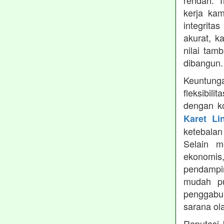
rendah. 
kerja ka
integrita
akurat, k
nilai tamb
dibangun.
Keuntung
fleksibil
dengan ko
Karet Li
ketebala
Selain 
ekonomis
pendampin
mudah pu
penggabun
sarana ol
Reputasi