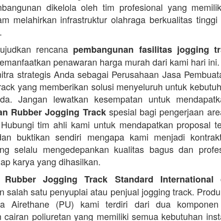
angunan dikelola oleh tim profesional yang memilik
am melahirkan infrastruktur olahraga berkualitas tinggi
.
ujudkan rencana
pembangunan fasilitas jogging t
manfaatkan penawaran harga murah dari kami hari ini.
itra strategis Anda sebagai Perusahaan Jasa Pembua
rack yang memberikan solusi menyeluruh untuk kebutu
Anda. Jangan lewatkan kesempatan untuk mendapa
spesial bagi pengerjaan area
n Rubber Jogging Track
. Hubungi tim ahli kami untuk mendapatkan proposal t
an buktikan sendiri mengapa kami menjadi kontrakt
ng selalu mengedepankan kualitas bagus dan profes
iap karya yang dihasilkan.
d
 Rubber Jogging Track Standard International
 salah satu penyuplai atau penjual jogging track. Produ
ana Airethane (PU) kami terdiri dari dua kompone
cairan poliuretan yang memiliki semua kebutuhan instal