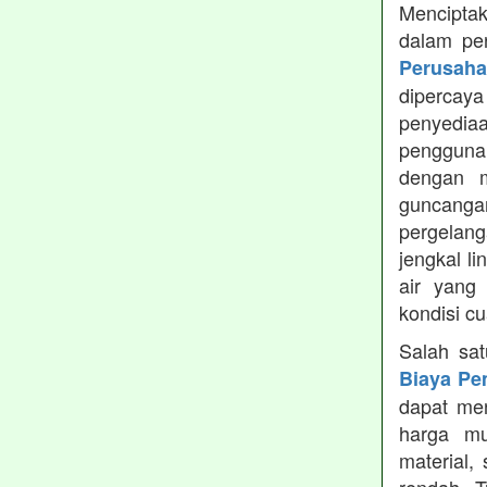
Menciptak
dalam pe
Perusah
dipercay
penyedia
pengguna
dengan m
guncanga
pergelang
jengkal l
air yang
kondisi c
Salah sa
Biaya Pe
dapat men
harga mu
material,