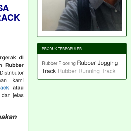
SA
RACK
PRODUK TERPOPULER
rgerak di
Rubber Jogging
Rubber Flooring
n Rubber
Track
Rubber Running Track
istributor
man kami
ack
atau
 dan jelas
nakan