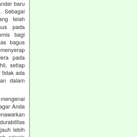
andar baru
. Sebagai
ng telah
okus pada
omis bagi
tas bagus
 menyerap
dera pada
li, setiap
 tidak ada
kan dalam
 mengenai
agar Anda
menawarkan
rabilitas
jauh lebih