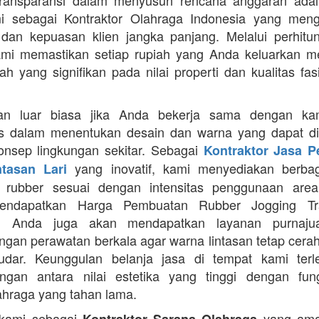
Transparansi dalam menyusun rencana anggaran adala
mi sebagai Kontraktor Olahraga Indonesia yang men
s dan kepuasan klien jangka panjang. Melalui perhit
ami memastikan setiap rupiah yang Anda keluarkan 
ah yang signifikan pada nilai properti dan kualitas fas
an luar biasa jika Anda bekerja sama dengan ka
itas dalam menentukan desain dan warna yang dapat d
nsep lingkungan sekitar. Sebagai
Kontraktor Jasa 
yang inovatif, kami menyediakan berbaga
ntasan Lari
n rubber sesuai dengan intensitas penggunaan area 
mendapatkan Harga Pembuatan Rubber Jogging Tr
, Anda juga akan mendapatkan layanan purnaju
gan perawatan berkala agar warna lintasan tetap cerah
dar. Keunggulan belanja jasa di tempat kami terl
gan antara nilai estetika yang tinggi dengan fung
ahraga yang tahan lama.
 kami sebagai
yang ama