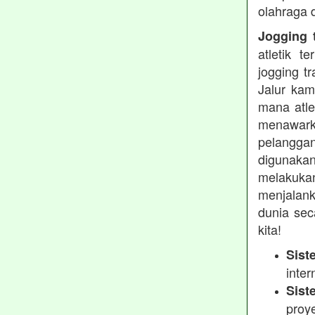
olahraga 
Jogging t
atletik 
jogging t
Jalur kam
mana atle
menawarka
pelanggan
digunakan
melakukan
menjalank
dunia sec
kita!
Sist
inter
Sist
proy