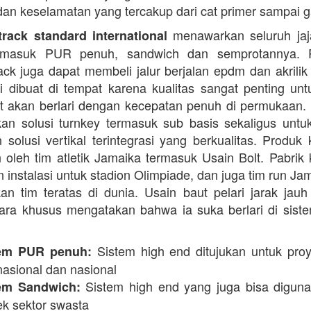
dan keselamatan yang tercakup dari cat primer sampai ga
menawarkan seluruh jaja
rack standard international
termasuk PUR penuh, sandwich dan semprotannya. 
rack juga dapat membeli jalur berjalan epdm dan akrilik 
i dibuat di tempat karena kualitas sangat penting unt
t akan berlari dengan kecepatan penuh di permukaan.
n solusi turnkey termasuk sub basis sekaligus unt
 solusi vertikal terintegrasi yang berkualitas. Produk 
 oleh tim atletik Jamaika termasuk Usain Bolt. Pabrik 
 instalasi untuk stadion Olimpiade, dan juga tim run Ja
an tim teratas di dunia. Usain baut pelari jarak jauh 
ara khusus mengatakan bahwa ia suka berlari di siste
Sistem high end ditujukan untuk proy
em PUR penuh:
nasional dan nasional
Sistem high end yang juga bisa digun
em Sandwich:
ek sektor swasta