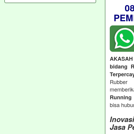
0
PEM
AKASAH
bidang R
Terperca
Rubber 
memberi
Running 
bisa hubu
Inovas
Jasa P