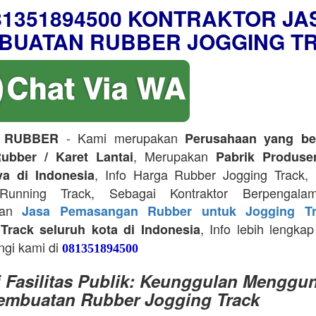
81351894500 KONTRAKTOR JA
BUATAN RUBBER JOGGING T
- Kami merupakan
 RUBBER
Perusahaan yang be
, Merupakan
ubber / Karet Lantai
Pabrik Produse
, Info Harga Rubber Jogging Track, D
ya di Indonesia
Running Track, Sebagai Kontraktor Berpengala
kan
Jasa Pemasangan Rubber untuk Jogging Tr
, Info lebih lengkap
Track seluruh kota di Indonesia
ngi kami di
081351894500
i Fasilitas Publik: Keunggulan Menggu
embuatan Rubber Jogging Track