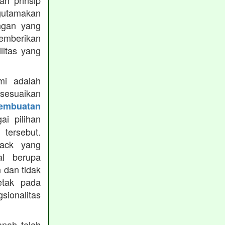
h prinsip
gutamakan
ungan yang
memberikan
ilitas yang
mi adalah
isesuaikan
Pembuatan
i pilihan
tersebut.
ack yang
al berupa
 dan tidak
etak pada
sionalitas
nah telah