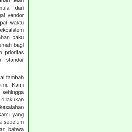
mulai dari
gai vendor
epat waktu
ekosistem
ahan baku
ramah bagi
prioritas
n standar
lai tambah
ami. Kami
, sehingga
 dilakukan
 kesalahan
kami yang
ba sebelum
kan bahwa