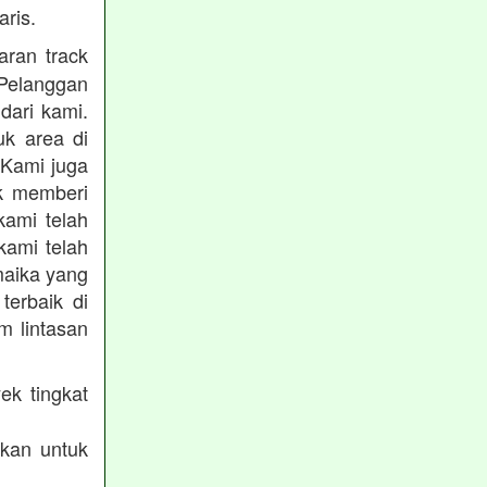
ris.
ran track
Pelanggan
dari kami.
uk area di
 Kami juga
uk memberi
kami telah
kami telah
maika yang
terbaik di
m lintasan
ek tingkat
akan untuk