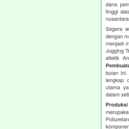
dana pemb
tinggi dal
nusantara
Segera w
dengan me
menjadi m
Jogging T
atletik 
Pembuata
bulan ini
lengkap d
utama ya
dalam set
Produksi
merupakan
Poliuret
komponen 