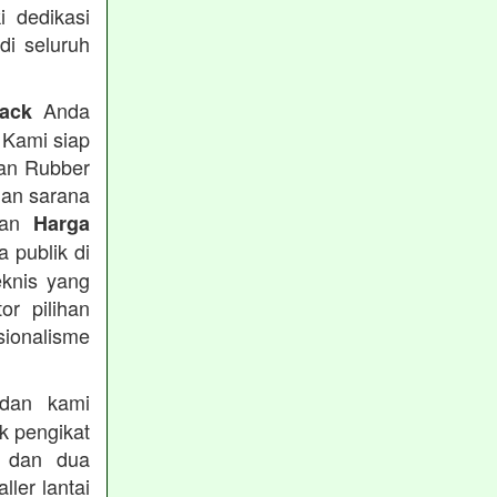
i dedikasi
 di seluruh
Anda
rack
 Kami siap
tan Rubber
han sarana
tkan
Harga
 publik di
eknis yang
or pilihan
ionalisme
an kami
k pengikat
n dan dua
ler lantai