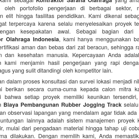
Kontraktor Sarana Olahraga
n oleh portofolio pengerjaan di berbagai sektor, 
 elit hingga fasilitas pendidikan. Kami dikenal seba
at terpercaya karena selalu menyelesaikan proyek t
engan kesepakatan awal. Sebagai bagian dari 
, kami hanya menggunakan b
or Olahraga Indonesia
ertifikasi aman dan bebas dari zat beracun, sehingga 
an dan kesehatan manusia. Kepercayaan Anda adalah 
n kami menjamin hasil pengerjaan yang rapi denga
agus yang sulit ditandingi oleh kompetitor lain.
 dalam proses konsultasi dan survei lokasi menjadi ni
i berikan secara cuma-cuma kepada calon mitra k
 bahwa setiap proyek memiliki keunikan tersendiri
an
selalu
Biaya Pembangunan Rubber Jogging Track
an observasi lapangan yang mendalam agar tidak ada
Keuntungan lainnya adalah sistem manajemen proyek 
sir, mulai dari pengadaan material hingga tahap uji co
rima dilakukan. Dengan memilih kami, Anda memasti