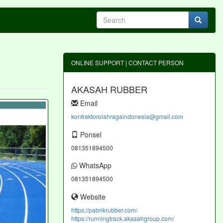
ONLINE SUPPORT | CONTACT PERSON
AKASAH RUBBER
Email
kontraktorolahragaindonesia@gmail.com
Ponsel
081351894500
WhatsApp
081351894500
Website
https://pabrikrubber.com/
https://runningtrack.akasahgroup.com/