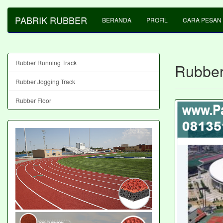
PABRIK RUBBER
BERANDA
PROFIL
CARA PESAN
Rubber Running Track
Rubber
Rubber Jogging Track
Rubber Floor