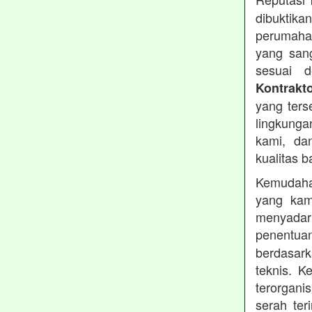
dibuktika
perumahan
yang sang
sesuai d
Kontrakt
yang ters
lingkung
kami, da
kualitas b
Kemudahan
yang kam
menyadari
penentu
berdasark
teknis. 
terorgani
serah te