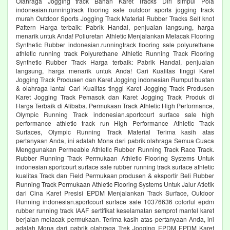
Olahraga Jogging track Bahan Karet Tracks Diri simpul Pola
indonesian.runningtrack flooring sale outdoor sports jogging track
murah Outdoor Sports Jogging Track Material Rubber Tracks Self knot
Pattern Harga terbaik: Pabrik Handal, penjualan langsung, harga
menarik untuk Anda! Poliuretan Athletic Menjalankan Melacak Flooring
Synthetic Rubber indonesian.runningtrack flooring sale polyurethane
athletic running track Polyurethane Athletic Running Track Flooring
Synthetic Rubber Track Harga terbaik: Pabrik Handal, penjualan
langsung, harga menarik untuk Anda! Cari Kualitas tinggi Karet
Jogging Track Produsen dan Karet Jogging indonesian Rumput buatan
& olahraga lantai Cari Kualitas tinggi Karet Jogging Track Produsen
Karet Jogging Track Pemasok dan Karet Jogging Track Produk di
Harga Terbaik di Alibaba. Permukaan Track Athletic High Performance,
Olympic Running Track indonesian.sportcourt surface sale high
performance athletic track run High Performance Athletic Track
Surfaces, Olympic Running Track Material Terima kasih atas
pertanyaan Anda, ini adalah Mona dari pabrik olahraga Semua Cuaca
Menggunakan Permeable Athletic Rubber Running Track Race Track.
Rubber Running Track Permukaan Athletic Flooring Systems Untuk
indonesian.sportcourt surface sale rubber running track surface athletic
kualitas Track dan Field Permukaan produsen & eksportir Beli Rubber
Running Track Permukaan Athletic Flooring Systems Untuk Jalur Atletik
dari Cina Karet Presisi EPDM Menjalankan Track Surface, Outdoor
Running indonesian.sportcourt surface sale 10376636 colorful epdm
rubber running track IAAF sertifikat keselamatan semprot mantel karet
berjalan melacak permukaan. Terima kasih atas pertanyaan Anda, ini
adalah Mona dari pabrik olahraga Trek Jogging EPDM EPDM Karet