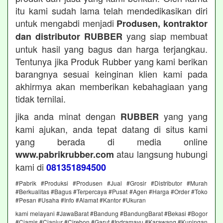
itu kami sudah lama telah mendedikasikan diri
untuk mengabdi menjadi
Produsen, kontraktor
yang siap membuat
dan distributor RUBBER
untuk hasil yang bagus dan harga terjangkau.
Tentunya jika Produk Rubber yang kami berikan
barangnya sesuai keinginan klien kami pada
akhirmya akan memberikan kebahagiaan yang
tidak ternilai.
jika anda minat dengan
yang yang
RUBBER
kami ajukan, anda tepat datang di situs kami
yang berada di media online
atau langsung hubungi
www.pabrikrubber.com
kami di
081351894500
#Pabrik #Produksi #Produsen #Jual #Grosir #Distributor #Murah
#Berkualitas #Bagus #Terpercaya #Pusat #Agen #Harga #Order #Toko
#Pesan #Usaha #Info #Alamat #Kantor #Ukuran
kami melayani #JawaBarat #Bandung #BandungBarat #Bekasi #Bogor
#Ciamis #Cianjur #Cirebon #Garut #Indramayu #Karawang #Kuningan