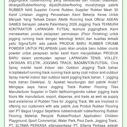
dihargai|Rubberflooring dijual|Rubberflooring murah|harga pabrik
RUBBER NAS Supplier Crumb Rubber, Supplier Rubber Mesh 30
Karet Lintasan Jogging Perusahaan Kami Bekerja Keras Untuk
Menjadi Yang Terbaik Dalam Atletik Running track Official ASEAN
GAMES Senayan Jakarta Palembang 2026 Jogging Track TEXMURA
KONTRAKTOR LAPANGAN FUTSAL texmura joggingtrack Kami
menawarkan produk pelapisan permukaan (Floor Finishing) untuk
jogging running track dengan teknologi terkini dan kualitas terbaik
yaitu SigmaTurf® ada pabrik PRODUK BARU RUBBER CRUMB
POWDER UNTUK PELAPISAN jualo iklan produk baru rubber crumb
powder untuk pelapisan lantai karet Kami menyediakan PRODUK
BARU dalam pembuatan lapisan LAPANGAN TENIS, VOLLEY,
LINTASAN ATLETIK, JOGGING TRACK, BADMINTON,FUTSAL. Cina
Spray mantel karet Indoor dan Outdoor Jogging Track bahan
m.topfaketurf running track running track spray coat indoor and outdoor
Spray mantel indoor dan outdoor karet jogging track bahan. 1. jogging
track bahan Deskripsi. Q: Apakah keuntungan dari pabrik Anda?
Mengapa saya harus Jogging Track Rubber Flooring Tiles
Manufacturer Supplier in Delhi fabflooringsindia rubber jogging track
floors We manufacture, export, dispense, and trade as well as supply
best excellence of Rubber Tiles for Jogging Track. We are involved in
offering our customers with ada pabrik Jual Produk Rubber Flooring
dari PT Bagus Unggul Sejahtera rubberindustri rubberflooring Rubber
Flooring Material: Recycle RubberProduct Application: Children
Playground, Sport Commercial, Water Park, Pool Deck, Jogging Track,.
PT. ELTAMA PERKASA eltamaperkasa PT. Eltama Perkasa adalah