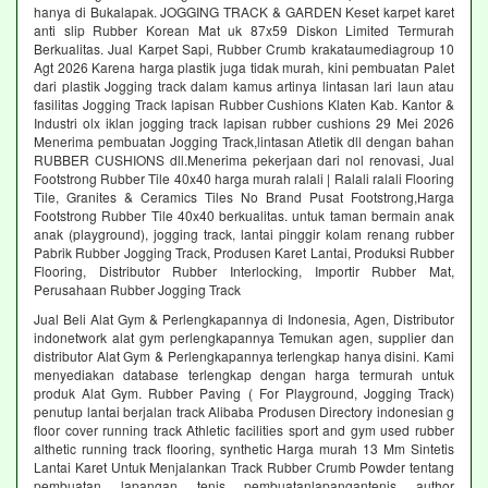
hanya di Bukalapak. JOGGING TRACK & GARDEN Keset karpet karet
anti slip Rubber Korean Mat uk 87x59 Diskon Limited Termurah
Berkualitas. Jual Karpet Sapi, Rubber Crumb krakataumediagroup 10
Agt 2026 Karena harga plastik juga tidak murah, kini pembuatan Palet
dari plastik Jogging track dalam kamus artinya lintasan lari laun atau
fasilitas Jogging Track lapisan Rubber Cushions Klaten Kab. Kantor &
Industri olx iklan jogging track lapisan rubber cushions 29 Mei 2026
Menerima pembuatan Jogging Track,lintasan Atletik dll dengan bahan
RUBBER CUSHIONS dll.Menerima pekerjaan dari nol renovasi, Jual
Footstrong Rubber Tile 40x40 harga murah ralali | Ralali ralali Flooring
Tile, Granites & Ceramics Tiles No Brand Pusat Footstrong,Harga
Footstrong Rubber Tile 40x40 berkualitas. untuk taman bermain anak
anak (playground), jogging track, lantai pinggir kolam renang rubber
Pabrik Rubber Jogging Track, Produsen Karet Lantai, Produksi Rubber
Flooring, Distributor Rubber Interlocking, Importir Rubber Mat,
Perusahaan Rubber Jogging Track
Jual Beli Alat Gym & Perlengkapannya di Indonesia, Agen, Distributor
indonetwork alat gym perlengkapannya Temukan agen, supplier dan
distributor Alat Gym & Perlengkapannya terlengkap hanya disini. Kami
menyediakan database terlengkap dengan harga termurah untuk
produk Alat Gym. Rubber Paving ( For Playground, Jogging Track)
penutup lantai berjalan track Alibaba Produsen Directory indonesian g
floor cover running track Athletic facilities sport and gym used rubber
althetic running track flooring, synthetic Harga murah 13 Mm Sintetis
Lantai Karet Untuk Menjalankan Track Rubber Crumb Powder tentang
pembuatan lapangan tenis pembuatanlapangantenis author