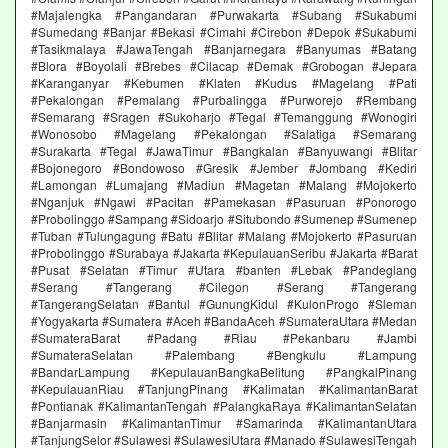
#Majalengka #Pangandaran #Purwakarta #Subang #Sukabumi
#Sumedang #Banjar #Bekasi #Cimahi #Cirebon #Depok #Sukabumi
#Tasikmalaya #JawaTengah #Banjarnegara #Banyumas #Batang
#Blora #Boyolali #Brebes #Cilacap #Demak #Grobogan #Jepara
#Karanganyar #Kebumen #Klaten #Kudus #Magelang #Pati
#Pekalongan #Pemalang #Purbalingga #Purworejo #Rembang
#Semarang #Sragen #Sukoharjo #Tegal #Temanggung #Wonogiri
#Wonosobo #Magelang #Pekalongan #Salatiga #Semarang
#Surakarta #Tegal #JawaTimur #Bangkalan #Banyuwangi #Blitar
#Bojonegoro #Bondowoso #Gresik #Jember #Jombang #Kediri
#Lamongan #Lumajang #Madiun #Magetan #Malang #Mojokerto
#Nganjuk #Ngawi #Pacitan #Pamekasan #Pasuruan #Ponorogo
#Probolinggo #Sampang #Sidoarjo #Situbondo #Sumenep #Sumenep
#Tuban #Tulungagung #Batu #Blitar #Malang #Mojokerto #Pasuruan
#Probolinggo #Surabaya #Jakarta #KepulauanSeribu #Jakarta #Barat
#Pusat #Selatan #Timur #Utara #banten #Lebak #Pandeglang
#Serang #Tangerang #Cilegon #Serang #Tangerang
#TangerangSelatan #Bantul #GunungKidul #KulonProgo #Sleman
#Yogyakarta #Sumatera #Aceh #BandaAceh #SumateraUtara #Medan
#SumateraBarat #Padang #Riau #Pekanbaru #Jambi
#SumateraSelatan #Palembang #Bengkulu #Lampung
#BandarLampung #KepulauanBangkaBelitung #PangkalPinang
#KepulauanRiau #TanjungPinang #Kalimatan #KalimantanBarat
#Pontianak #KalimantanTengah #PalangkaRaya #KalimantanSelatan
#Banjarmasin #KalimantanTimur #Samarinda #KalimantanUtara
#TanjungSelor #Sulawesi #SulawesiUtara #Manado #SulawesiTengah