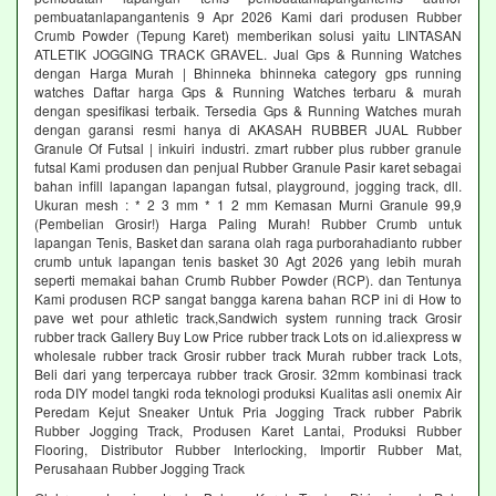
pembuatanlapangantenis 9 Apr 2026 Kami dari produsen Rubber
Crumb Powder (Tepung Karet) memberikan solusi yaitu LINTASAN
ATLETIK JOGGING TRACK GRAVEL. Jual Gps & Running Watches
dengan Harga Murah | Bhinneka bhinneka category gps running
watches Daftar harga Gps & Running Watches terbaru & murah
dengan spesifikasi terbaik. Tersedia Gps & Running Watches murah
dengan garansi resmi hanya di AKASAH RUBBER JUAL Rubber
Granule Of Futsal | inkuiri industri. zmart rubber plus rubber granule
futsal Kami produsen dan penjual Rubber Granule Pasir karet sebagai
bahan infill lapangan lapangan futsal, playground, jogging track, dll.
Ukuran mesh : * 2 3 mm * 1 2 mm Kemasan Murni Granule 99,9
(Pembelian Grosir!) Harga Paling Murah! Rubber Crumb untuk
lapangan Tenis, Basket dan sarana olah raga purborahadianto rubber
crumb untuk lapangan tenis basket 30 Agt 2026 yang lebih murah
seperti memakai bahan Crumb Rubber Powder (RCP). dan Tentunya
Kami produsen RCP sangat bangga karena bahan RCP ini di How to
pave wet pour athletic track,Sandwich system running track Grosir
rubber track Gallery Buy Low Price rubber track Lots on id.aliexpress w
wholesale rubber track Grosir rubber track Murah rubber track Lots,
Beli dari yang terpercaya rubber track Grosir. 32mm kombinasi track
roda DIY model tangki roda teknologi produksi Kualitas asli onemix Air
Peredam Kejut Sneaker Untuk Pria Jogging Track rubber Pabrik
Rubber Jogging Track, Produsen Karet Lantai, Produksi Rubber
Flooring, Distributor Rubber Interlocking, Importir Rubber Mat,
Perusahaan Rubber Jogging Track