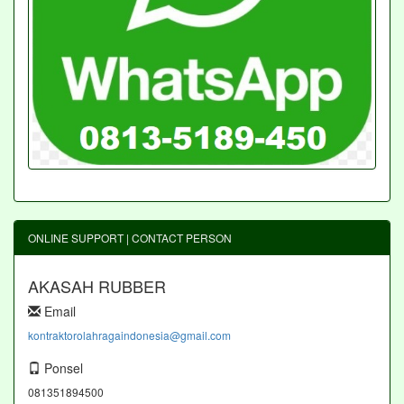
ONLINE SUPPORT | CONTACT PERSON
AKASAH RUBBER
Email
kontraktorolahragaindonesia@gmail.com
Ponsel
081351894500