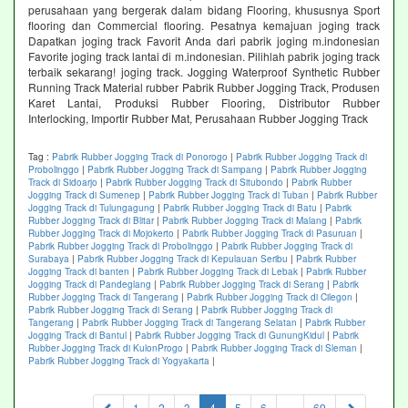
perusahaan yang bergerak dalam bidang Flooring, khususnya Sport
flooring dan Commercial flooring. Pesatnya kemajuan joging track
Dapatkan joging track Favorit Anda dari pabrik joging m.indonesian
Favorite joging track lantai di m.indonesian. Pilihlah pabrik joging track
terbaik sekarang! joging track. Jogging Waterproof Synthetic Rubber
Running Track Material rubber Pabrik Rubber Jogging Track, Produsen
Karet Lantai, Produksi Rubber Flooring, Distributor Rubber
Interlocking, Importir Rubber Mat, Perusahaan Rubber Jogging Track
Tag :
Pabrik Rubber Jogging Track di Ponorogo
|
Pabrik Rubber Jogging Track di
Probolinggo
|
Pabrik Rubber Jogging Track di Sampang
|
Pabrik Rubber Jogging
Track di Sidoarjo
|
Pabrik Rubber Jogging Track di Situbondo
|
Pabrik Rubber
Jogging Track di Sumenep
|
Pabrik Rubber Jogging Track di Tuban
|
Pabrik Rubber
Jogging Track di Tulungagung
|
Pabrik Rubber Jogging Track di Batu
|
Pabrik
Rubber Jogging Track di Blitar
|
Pabrik Rubber Jogging Track di Malang
|
Pabrik
Rubber Jogging Track di Mojokerto
|
Pabrik Rubber Jogging Track di Pasuruan
|
Pabrik Rubber Jogging Track di Probolinggo
|
Pabrik Rubber Jogging Track di
Surabaya
|
Pabrik Rubber Jogging Track di Kepulauan Seribu
|
Pabrik Rubber
Jogging Track di banten
|
Pabrik Rubber Jogging Track di Lebak
|
Pabrik Rubber
Jogging Track di Pandeglang
|
Pabrik Rubber Jogging Track di Serang
|
Pabrik
Rubber Jogging Track di Tangerang
|
Pabrik Rubber Jogging Track di Cilegon
|
Pabrik Rubber Jogging Track di Serang
|
Pabrik Rubber Jogging Track di
Tangerang
|
Pabrik Rubber Jogging Track di Tangerang Selatan
|
Pabrik Rubber
Jogging Track di Bantul
|
Pabrik Rubber Jogging Track di GunungKidul
|
Pabrik
Rubber Jogging Track di KulonProgo
|
Pabrik Rubber Jogging Track di Sleman
|
Pabrik Rubber Jogging Track di Yogyakarta
|
(current)
1
2
3
4
5
6
...
69