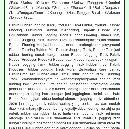
#Palu #SulawesiSelatan #Makassar #SulawesiTenggara #Kendari
#SulawesiBarat #Mamuju #Gorontalo #SundaKecil #Bali #Denpasar
#NusaTenggaraTimur #Kupang #NusaTenggaraBarat #Mataram
#lombok #Batam
Pabrik Rubber Jogging Track, Produsen Karet Lantai, Produksi Rubber
Flooring, Distributor Rubber Interlocking, Importir Rubber Mat,
Perusahaan Rubber Jogging Track Rubber Flooring Rubber Mat,
Rubber Jogging Track, Rubber Tiles jual wahanaplayground wahana
Rubber Flooring Menjual berbagai macam perlengkapan playground
Rubber Flooring Rubber Mat, Rubber Jogging Track, Rubber Tiles jual
rubber flooring murah harga rubber Rubber Jogging Track Pabrik
Rubber Produsen Produksi Rubber pabrikrubber.rajaproduk kategori 1
Rubber Jogging Track Rubber Jogging Track Rubber Floor. Pabrik
Produsen Rubber Jogging Track Murah Berkualitas Karet Lantai.
Pabrik Produsen Rubber Karet Lantai Untuk Jogging Track | Running
Track | Wahanatirtaplayground wahanatirtaplayground jogging track
running track Wahana Tirta adalah perusahaan profesional dalam
pembuatan alas karet safety rubber flooring rubber mate. Perusahaan
membangun joging track dengan jual joggingtrack lantai karet hub:
Rubberflooring|jual rubberflooringindonesia jogging track rubberfloor
2026 jual joggingtrack rubberflooring yang berkualitas dan mudah
diaplikasi. dihargai|Rubberflooring dijual|Rubberflooring murah|harga
pabrik rubberfloor rubber karet lantaikaret jogging track sehingga
olahraga lebih terasa Jual rubberfloor lantai karetJual jogging track
rubber flooring rubberflooringindonesia jual rubberfloor lantai karet 28
Feb 2026 jual rubberfloor lantai karet dengan kualitas baik dan harga