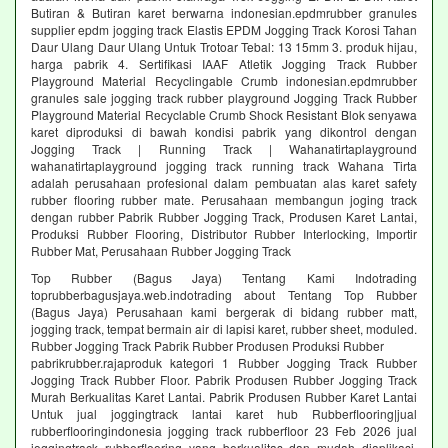
Butiran & Butiran karet berwarna indonesian.epdmrubber granules
supplier epdm jogging track Elastis EPDM Jogging Track Korosi Tahan
Daur Ulang Daur Ulang Untuk Trotoar Tebal: 13 15mm 3. produk hijau,
harga pabrik 4. Sertifikasi IAAF Atletik Jogging Track Rubber
Playground Material Recyclingable Crumb indonesian.epdmrubber
granules sale jogging track rubber playground Jogging Track Rubber
Playground Material Recyclable Crumb Shock Resistant Blok senyawa
karet diproduksi di bawah kondisi pabrik yang dikontrol dengan
Jogging Track | Running Track | Wahanatirtaplayground
wahanatirtaplayground jogging track running track Wahana Tirta
adalah perusahaan profesional dalam pembuatan alas karet safety
rubber flooring rubber mate. Perusahaan membangun joging track
dengan rubber Pabrik Rubber Jogging Track, Produsen Karet Lantai,
Produksi Rubber Flooring, Distributor Rubber Interlocking, Importir
Rubber Mat, Perusahaan Rubber Jogging Track
Top Rubber (Bagus Jaya) Tentang Kami Indotrading
toprubberbagusjaya.web.indotrading about Tentang Top Rubber
(Bagus Jaya) Perusahaan kami bergerak di bidang rubber matt,
jogging track, tempat bermain air di lapisi karet, rubber sheet, moduled.
Rubber Jogging Track Pabrik Rubber Produsen Produksi Rubber
pabrikrubber.rajaproduk kategori 1 Rubber Jogging Track Rubber
Jogging Track Rubber Floor. Pabrik Produsen Rubber Jogging Track
Murah Berkualitas Karet Lantai. Pabrik Produsen Rubber Karet Lantai
Untuk jual joggingtrack lantai karet hub Rubberflooring|jual
rubberflooringindonesia jogging track rubberfloor 23 Feb 2026 jual
joggingtrack rubberflooring yang berkualitas dan mudah diaplikasi.