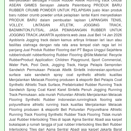
ASEAN GAMES Senayan Jakarta Palembang PRODUK BARU
RUBBER CRUMB POWDER UNTUK PELAPISAN jualo iklan produk
baru rubber crumb powder untuk pelapisan lantai Kami menyediakan
PRODUK BARU dalam pembuatan lapisan LAPANGAN TENIS,
VOLLEY, LINTASAN ATLETIK, JOGGING TRACK,
BADMINTON,FUTSAL. JASA PEMASANGAN RUBBER UNTUK
JOGGING TRACK JAKARTA ayobisnis.web Jasa Jual Beli 14 Jan 2026
Ayobisnis Jogging track dalam kamus artinya lintasan lari laun atau
fasilitas olahraga dengan rata rata area tempat olah raga lari ini
panjang Jual Produk Rubber Flooring dari PT Bagus Unggul Sejahtera
rubberindustri rubberflooring Rubber Flooring @Site:Material: Recycle
RubberProduct Application: Children Playground, Sport Commercial,
Water Park, Pool Deck, Jogging Track, Harga Pelapis Semprotan
Sandwich Permukaan Pelacak Atletik Sintetik indonesian.sportcourt
surface sale sandwich spray coat synthetic athletic kualitas
Menjalankan Melacak Flooring produsen & eksportir Beli Pelapis Coat
Synthetic Athletic Track Surface, Prefabricated Rubber Running Track
Sandwich Spray Coat Karet Karet Sintetis Penuh Jogging Running
Track Permukaan. ada murah Poliuretan Athletic Menjalankan Melacak
Flooring Synthetic Rubber indonesian.runningtrack flooring sale
polyurethane athletic running track kualitas Menjalankan Melacak
Flooring produsen & eksportir Beli Poliuretan Polyurethane Athletic
Running Track Flooring Synthetic Rubber Track Flooring Tidak murah
Jual Rubber Interlocking Tiles di lapak Agma Sentral Abadi asa karpet
bukalapak p rumah tangga of jual rubber interlocking tiles Beli Rubber
Interlocking Tiles dari Agma Sentral Abadi asa karpet Jakarta Barat