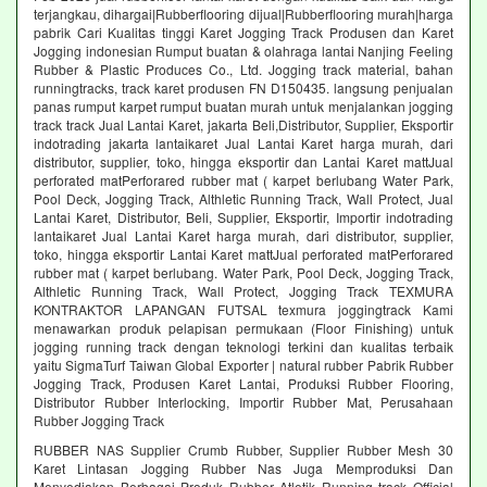
terjangkau, dihargai|Rubberflooring dijual|Rubberflooring murah|harga
pabrik Cari Kualitas tinggi Karet Jogging Track Produsen dan Karet
Jogging indonesian Rumput buatan & olahraga lantai Nanjing Feeling
Rubber & Plastic Produces Co., Ltd. Jogging track material, bahan
runningtracks, track karet produsen FN D150435. langsung penjualan
panas rumput karpet rumput buatan murah untuk menjalankan jogging
track track Jual Lantai Karet, jakarta Beli,Distributor, Supplier, Eksportir
indotrading jakarta lantaikaret Jual Lantai Karet harga murah, dari
distributor, supplier, toko, hingga eksportir dan Lantai Karet mattJual
perforated matPerforared rubber mat ( karpet berlubang Water Park,
Pool Deck, Jogging Track, Althletic Running Track, Wall Protect, Jual
Lantai Karet, Distributor, Beli, Supplier, Eksportir, Importir indotrading
lantaikaret Jual Lantai Karet harga murah, dari distributor, supplier,
toko, hingga eksportir Lantai Karet mattJual perforated matPerforared
rubber mat ( karpet berlubang. Water Park, Pool Deck, Jogging Track,
Althletic Running Track, Wall Protect, Jogging Track TEXMURA
KONTRAKTOR LAPANGAN FUTSAL texmura joggingtrack Kami
menawarkan produk pelapisan permukaan (Floor Finishing) untuk
jogging running track dengan teknologi terkini dan kualitas terbaik
yaitu SigmaTurf Taiwan Global Exporter | natural rubber Pabrik Rubber
Jogging Track, Produsen Karet Lantai, Produksi Rubber Flooring,
Distributor Rubber Interlocking, Importir Rubber Mat, Perusahaan
Rubber Jogging Track
RUBBER NAS Supplier Crumb Rubber, Supplier Rubber Mesh 30
Karet Lintasan Jogging Rubber Nas Juga Memproduksi Dan
Menyediakan Berbagai Produk Rubber Atletik Running track Official