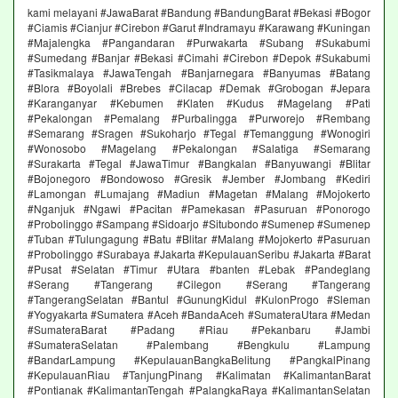
kami melayani #JawaBarat #Bandung #BandungBarat #Bekasi #Bogor
#Ciamis #Cianjur #Cirebon #Garut #Indramayu #Karawang #Kuningan
#Majalengka #Pangandaran #Purwakarta #Subang #Sukabumi
#Sumedang #Banjar #Bekasi #Cimahi #Cirebon #Depok #Sukabumi
#Tasikmalaya #JawaTengah #Banjarnegara #Banyumas #Batang
#Blora #Boyolali #Brebes #Cilacap #Demak #Grobogan #Jepara
#Karanganyar #Kebumen #Klaten #Kudus #Magelang #Pati
#Pekalongan #Pemalang #Purbalingga #Purworejo #Rembang
#Semarang #Sragen #Sukoharjo #Tegal #Temanggung #Wonogiri
#Wonosobo #Magelang #Pekalongan #Salatiga #Semarang
#Surakarta #Tegal #JawaTimur #Bangkalan #Banyuwangi #Blitar
#Bojonegoro #Bondowoso #Gresik #Jember #Jombang #Kediri
#Lamongan #Lumajang #Madiun #Magetan #Malang #Mojokerto
#Nganjuk #Ngawi #Pacitan #Pamekasan #Pasuruan #Ponorogo
#Probolinggo #Sampang #Sidoarjo #Situbondo #Sumenep #Sumenep
#Tuban #Tulungagung #Batu #Blitar #Malang #Mojokerto #Pasuruan
#Probolinggo #Surabaya #Jakarta #KepulauanSeribu #Jakarta #Barat
#Pusat #Selatan #Timur #Utara #banten #Lebak #Pandeglang
#Serang #Tangerang #Cilegon #Serang #Tangerang
#TangerangSelatan #Bantul #GunungKidul #KulonProgo #Sleman
#Yogyakarta #Sumatera #Aceh #BandaAceh #SumateraUtara #Medan
#SumateraBarat #Padang #Riau #Pekanbaru #Jambi
#SumateraSelatan #Palembang #Bengkulu #Lampung
#BandarLampung #KepulauanBangkaBelitung #PangkalPinang
#KepulauanRiau #TanjungPinang #Kalimatan #KalimantanBarat
#Pontianak #KalimantanTengah #PalangkaRaya #KalimantanSelatan