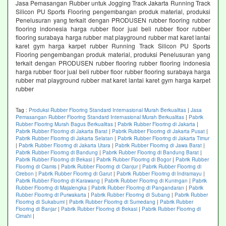
Jasa Pemasangan Rubber untuk Jogging Track Jakarta Running Track
Silicon PU Sports Flooring pengembangan produk material, produksi
Penelusuran yang terkait dengan PRODUSEN rubber flooring rubber
flooring indonesia harga rubber floor jual beli rubber floor rubber
flooring surabaya harga rubber mat playground rubber mat karet lantai
karet gym harga karpet rubber Running Track Silicon PU Sports
Flooring pengembangan produk material, produksi Penelusuran yang
terkait dengan PRODUSEN rubber flooring rubber flooring indonesia
harga rubber floor jual beli rubber floor rubber flooring surabaya harga
rubber mat playground rubber mat karet lantai karet gym harga karpet
rubber
Tag :
Produksi Rubber Flooring Standard Internasional Murah Berkualitas
|
Jasa
Pemasangan Rubber Flooring Standard Internasional Murah Berkualitas
|
Pabrik
Rubber Flooring Murah Bagus Berkualitas
|
Pabrik Rubber Flooring di Jakarta
|
Pabrik Rubber Flooring di Jakarta Barat
|
Pabrik Rubber Flooring di Jakarta Pusat
|
Pabrik Rubber Flooring di Jakarta Selatan
|
Pabrik Rubber Flooring di Jakarta Timur
|
Pabrik Rubber Flooring di Jakarta Utara
|
Pabrik Rubber Flooring di Jawa Barat
|
Pabrik Rubber Flooring di Bandung
|
Pabrik Rubber Flooring di Bandung Barat
|
Pabrik Rubber Flooring di Bekasi
|
Pabrik Rubber Flooring di Bogor
|
Pabrik Rubber
Flooring di Ciamis
|
Pabrik Rubber Flooring di Cianjur
|
Pabrik Rubber Flooring di
Cirebon
|
Pabrik Rubber Flooring di Garut
|
Pabrik Rubber Flooring di Indramayu
|
Pabrik Rubber Flooring di Karawang
|
Pabrik Rubber Flooring di Kuningan
|
Pabrik
Rubber Flooring di Majalengka
|
Pabrik Rubber Flooring di Pangandaran
|
Pabrik
Rubber Flooring di Purwakarta
|
Pabrik Rubber Flooring di Subang
|
Pabrik Rubber
Flooring di Sukabumi
|
Pabrik Rubber Flooring di Sumedang
|
Pabrik Rubber
Flooring di Banjar
|
Pabrik Rubber Flooring di Bekasi
|
Pabrik Rubber Flooring di
Cimahi
|