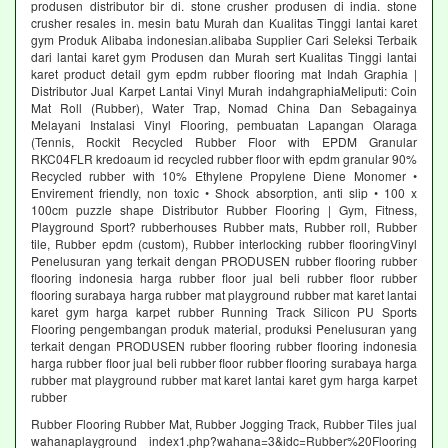
produsen distributor bir di. stone crusher produsen di india. stone
crusher resales in. mesin batu Murah dan Kualitas Tinggi lantai karet
gym Produk Alibaba indonesian.alibaba Supplier Cari Seleksi Terbaik
dari lantai karet gym Produsen dan Murah sert Kualitas Tinggi lantai
karet product detail gym epdm rubber flooring mat Indah Graphia |
Distributor Jual Karpet Lantai Vinyl Murah indahgraphiaMeliputi: Coin
Mat Roll (Rubber), Water Trap, Nomad China Dan Sebagainya
Melayani Instalasi Vinyl Flooring, pembuatan Lapangan Olaraga
(Tennis, Rockit Recycled Rubber Floor with EPDM Granular
RKC04FLR kredoaum id recycled rubber floor with epdm granular 90%
Recycled rubber with 10% Ethylene Propylene Diene Monomer •
Envirement friendly, non toxic • Shock absorption, anti slip • 100 x
100cm puzzle shape Distributor Rubber Flooring | Gym, Fitness,
Playground Sport? rubberhouses Rubber mats, Rubber roll, Rubber
tile, Rubber epdm (custom), Rubber interlocking rubber flooringVinyl
Penelusuran yang terkait dengan PRODUSEN rubber flooring rubber
flooring indonesia harga rubber floor jual beli rubber floor rubber
flooring surabaya harga rubber mat playground rubber mat karet lantai
karet gym harga karpet rubber Running Track Silicon PU Sports
Flooring pengembangan produk material, produksi Penelusuran yang
terkait dengan PRODUSEN rubber flooring rubber flooring indonesia
harga rubber floor jual beli rubber floor rubber flooring surabaya harga
rubber mat playground rubber mat karet lantai karet gym harga karpet
rubber
Rubber Flooring Rubber Mat, Rubber Jogging Track, Rubber Tiles jual
wahanaplayground index1.php?wahana=3&idc=Rubber%20Flooring