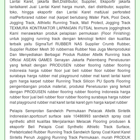
Lantai Karet, jakarta Beli,Distributor, Supplier, Eksportir jakarta
lantaikaret Jual Lantai Karet harga murah, dari distributor, supplier,
toko, hingga eksportir dan Lantai Karet mattJual perforated
matPerforared rubber mat (karpet berlubang Water Park, Pool Deck,
Jogging Track, Althletic Running Track, Wall Protect, Jogging Track
TEXMURA KONTRAKTOR LAPANGAN FUTSAL texmura joggingtrack
Kami menawarkan produk pelapisan permukaan (Floor Finishing)
untuk jogging running track dengan teknologi terkini dan kualitas
terbaik yaitu SigmaTurf RUBBER NAS Supplier Crumb Rubber,
Supplier Rubber Mesh 30 rubbernas Rubber Nas Juga Memproduksi
Dan Menyediakan Berbagai Produk Rubber Atletik Running track
Official ASEAN GAMES Senayan Jakarta Palembang Penelusuran
yang terkait dengan PRODUSEN rubber flooring rubber flooring
indonesia harga rubber floor jual beli rubber floor rubber flooring
surabaya harga rubber mat playground rubber mat karet lantai karet
gym harga karpet rubber Running Track Silicon PU Sports Flooring
pengembangan produk material, produksi Penelusuran yang terkait
dengan PRODUSEN rubber flooring rubber flooring indonesia harga
rubber floor jual beli rubber floor rubber flooring surabaya harga rubber
mat playground rubber mat karet lantai karet gym harga karpet rubber
Pelapis Semprotan Sandwich Permukaan Pelacak Atletik Sintetik
indonesian.sportcourt surface sale 10486993 sandwich spray coat
synthetic athlit kualitas Menjalankan Melacak Flooring produsen &
eksportir Beli Pelapis Coat Synthetic Athletic Track Surface,
Prefabricated Rubber Running Track Sandwich Spray Coat Karet Karet
Sintetis Penuh Jogging Running Track Permukaan. murah PRODUK