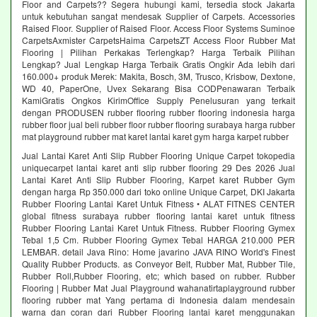
Floor and Carpets?? Segera hubungi kami, tersedia stock Jakarta
untuk kebutuhan sangat mendesak Supplier of Carpets. Accessories
Raised Floor. Supplier of Raised Floor. Access Floor Systems Suminoe
CarpetsAxmister CarpetsHaima CarpetsZT Access Floor Rubber Mat
Flooring | Pilihan Perkakas Terlengkap? Harga Terbaik Pilihan
Lengkap? Jual Lengkap Harga Terbaik Gratis Ongkir Ada lebih dari
160.000+ produk Merek: Makita, Bosch, 3M, Trusco, Krisbow, Dextone,
WD 40, PaperOne, Uvex Sekarang Bisa CODPenawaran Terbaik
KamiGratis Ongkos KirimOffice Supply Penelusuran yang terkait
dengan PRODUSEN rubber flooring rubber flooring indonesia harga
rubber floor jual beli rubber floor rubber flooring surabaya harga rubber
mat playground rubber mat karet lantai karet gym harga karpet rubber
Jual Lantai Karet Anti Slip Rubber Flooring Unique Carpet tokopedia
uniquecarpet lantai karet anti slip rubber flooring 29 Des 2026 Jual
Lantai Karet Anti Slip Rubber Flooring, Karpet karet Rubber Gym
dengan harga Rp 350.000 dari toko online Unique Carpet, DKI Jakarta
Rubber Flooring Lantai Karet Untuk Fitness • ALAT FITNES CENTER
global fitness surabaya rubber flooring lantai karet untuk fitness
Rubber Flooring Lantai Karet Untuk Fitness. Rubber Flooring Gymex
Tebal 1,5 Cm. Rubber Flooring Gymex Tebal HARGA 210.000 PER
LEMBAR. detail Java Rino: Home javarino JAVA RINO World's Finest
Quality Rubber Products. as Conveyor Belt, Rubber Mat, Rubber Tile,
Rubber Roll,Rubber Flooring, etc; which based on rubber. Rubber
Flooring | Rubber Mat Jual Playground wahanatirtaplayground rubber
flooring rubber mat Yang pertama di Indonesia dalam mendesain
warna dan coran dari Rubber Flooring lantai karet menggunakan