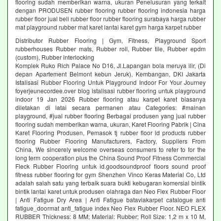
flooring sudah memberikan warna, ukuran Penelusuran yang terkait
dengan PRODUSEN rubber flooring rubber flooring indonesia harga
rubber floor jual beli rubber floor rubber flooring surabaya harga rubber
mat playground rubber mat karet lantai karet gym harga karpet rubber
Distributor Rubber Flooring | Gym, Fitness, Playground Sport
rubberhouses Rubber mats, Rubber roll, Rubber tile, Rubber epdm
(custom), Rubber interlocking
Komplek Ruko Rich Palace No D16, Jl.Lapangan bola meruya ilir, (Di
depan Apartement Belmont kebun Jeruk), Kembangan, DKI Jakarta
Istalisasi Rubber Flooring Untuk Playground Indoor For Your Journey
foyerjeunecordee.over blog istalisasi rubber flooring untuk playground
indoor 19 Jan 2026 Rubber flooring atau karpet karet biasanya
diletakan di latai secara permanen atau Categories: #mainan
playground, #jual rubber flooring Berbagai produsen yang jual rubber
flooring sudah memberikan warna, ukuran, Karet Flooring Pabrik | Cina
Karet Flooring Produsen, Pemasok tj rubber floor id products rubber
flooring Rubber Flooring Manufacturers, Factory, Suppliers From
China, We sincerely welcome overseas consumers to refer to for the
long term cooperation plus the China Sound Proof Fitness Commercial
Fleck Rubber Flooring untuk id.goodsoundproof floors sound proof
fitness rubber flooring for gym Shenzhen Vinco Keras Material Co, Ltd
adalah salah satu yang terbaik suara bukti kebugaran komersial bintik
bintik lantai karet untuk produsen olahraga dan Neo Flex Rubber Floor
| Anti Fatigue Dry Area | Anti Fatigue bataviakarpet catalogue anti
fatigue_doormat anti_fatigue index Neo Flex Rubber Floor. NEO FLEX
RUBBER Thickness: 8 MM; Material: Rubber; Roll Size: 1,2 m x 10 M,