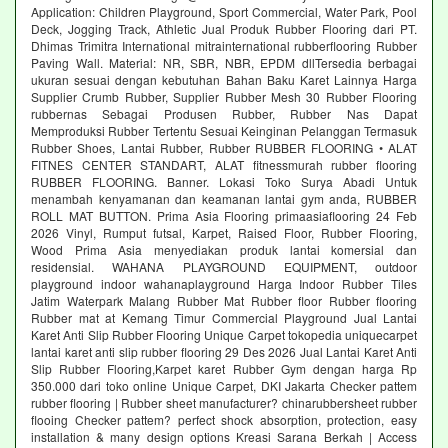
Application: Children Playground, Sport Commercial, Water Park, Pool
Deck, Jogging Track, Athletic Jual Produk Rubber Flooring dari PT.
Dhimas Trimitra International mitrainternational rubberflooring Rubber
Paving Wall. Material: NR, SBR, NBR, EPDM dllTersedia berbagai
ukuran sesuai dengan kebutuhan Bahan Baku Karet Lainnya Harga
Supplier Crumb Rubber, Supplier Rubber Mesh 30 Rubber Flooring
rubbernas Sebagai Produsen Rubber, Rubber Nas Dapat
Memproduksi Rubber Tertentu Sesuai Keinginan Pelanggan Termasuk
Rubber Shoes, Lantai Rubber, Rubber RUBBER FLOORING • ALAT
FITNES CENTER STANDART, ALAT fitnessmurah rubber flooring
RUBBER FLOORING. Banner. Lokasi Toko Surya Abadi Untuk
menambah kenyamanan dan keamanan lantai gym anda, RUBBER
ROLL MAT BUTTON. Prima Asia Flooring primaasiaflooring 24 Feb
2026 Vinyl, Rumput futsal, Karpet, Raised Floor, Rubber Flooring,
Wood Prima Asia menyediakan produk lantai komersial dan
residensial. WAHANA PLAYGROUND EQUIPMENT, outdoor
playground indoor wahanaplayground Harga Indoor Rubber Tiles
Jatim Waterpark Malang Rubber Mat Rubber floor Rubber flooring
Rubber mat at Kemang Timur Commercial Playground Jual Lantai
Karet Anti Slip Rubber Flooring Unique Carpet tokopedia uniquecarpet
lantai karet anti slip rubber flooring 29 Des 2026 Jual Lantai Karet Anti
Slip Rubber Flooring,Karpet karet Rubber Gym dengan harga Rp
350.000 dari toko online Unique Carpet, DKI Jakarta Checker pattem
rubber flooring | Rubber sheet manufacturer? chinarubbersheet rubber
flooing Checker pattem? perfect shock absorption, protection, easy
installation & many design options Kreasi Sarana Berkah | Access