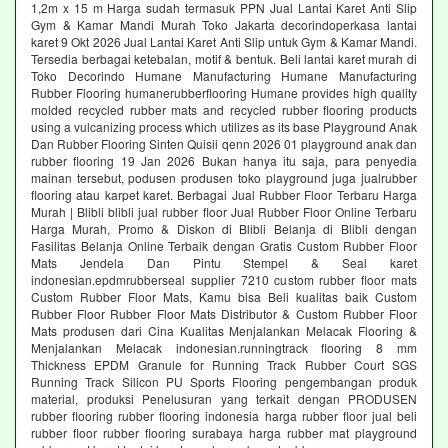
1,2m x 15 m Harga sudah termasuk PPN Jual Lantai Karet Anti Slip
Gym & Kamar Mandi Murah Toko Jakarta decorindoperkasa lantai
karet 9 Okt 2026 Jual Lantai Karet Anti Slip untuk Gym & Kamar Mandi.
Tersedia berbagai ketebalan, motif & bentuk. Beli lantai karet murah di
Toko Decorindo Humane Manufacturing Humane Manufacturing
Rubber Flooring humanerubberflooring Humane provides high quality
molded recycled rubber mats and recycled rubber flooring products
using a vulcanizing process which utilizes as its base Playground Anak
Dan Rubber Flooring Sinten Quisii qenn 2026 01 playground anak dan
rubber flooring 19 Jan 2026 Bukan hanya itu saja, para penyedia
mainan tersebut, podusen produsen toko playground juga jualrubber
flooring atau karpet karet. Berbagai Jual Rubber Floor Terbaru Harga
Murah | Blibli blibli jual rubber floor Jual Rubber Floor Online Terbaru
Harga Murah, Promo & Diskon di Blibli Belanja di Blibli dengan
Fasilitas Belanja Online Terbaik dengan Gratis Custom Rubber Floor
Mats Jendela Dan Pintu Stempel & Seal karet
indonesian.epdmrubberseal supplier 7210 custom rubber floor mats
Custom Rubber Floor Mats, Kamu bisa Beli kualitas baik Custom
Rubber Floor Rubber Floor Mats Distributor & Custom Rubber Floor
Mats produsen dari Cina Kualitas Menjalankan Melacak Flooring &
Menjalankan Melacak indonesian.runningtrack flooring 8 mm
Thickness EPDM Granule for Running Track Rubber Court SGS
Running Track Silicon PU Sports Flooring pengembangan produk
material, produksi Penelusuran yang terkait dengan PRODUSEN
rubber flooring rubber flooring indonesia harga rubber floor jual beli
rubber floor rubber flooring surabaya harga rubber mat playground