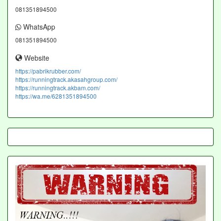
081351894500
WhatsApp
081351894500
Website
https://pabrikrubber.com/
https://runningtrack.akasahgroup.com/
https://runningtrack.akbam.com/
https://wa.me/6281351894500