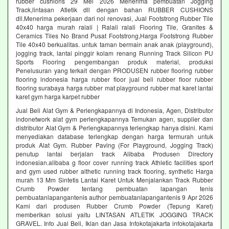
rubber cushions 29 Mei 2026 Menerima pembuatan Jogging
Track,lintasan Atletik dll dengan bahan RUBBER CUSHIONS
dll.Menerima pekerjaan dari nol renovasi, Jual Footstrong Rubber Tile
40x40 harga murah ralali | Ralali ralali Flooring Tile, Granites &
Ceramics Tiles No Brand Pusat Footstrong,Harga Footstrong Rubber
Tile 40x40 berkualitas. untuk taman bermain anak anak (playground),
jogging track, lantai pinggir kolam renang Running Track Silicon PU
Sports Flooring pengembangan produk material, produksi
Penelusuran yang terkait dengan PRODUSEN rubber flooring rubber
flooring indonesia harga rubber floor jual beli rubber floor rubber
flooring surabaya harga rubber mat playground rubber mat karet lantai
karet gym harga karpet rubber
Jual Beli Alat Gym & Perlengkapannya di Indonesia, Agen, Distributor
indonetwork alat gym perlengkapannya Temukan agen, supplier dan
distributor Alat Gym & Perlengkapannya terlengkap hanya disini. Kami
menyediakan database terlengkap dengan harga termurah untuk
produk Alat Gym. Rubber Paving (For Playground, Jogging Track)
penutup lantai berjalan track Alibaba Produsen Directory
indonesian.alibaba g floor cover running track Athletic facilities sport
and gym used rubber althetic running track flooring, synthetic Harga
murah 13 Mm Sintetis Lantai Karet Untuk Menjalankan Track Rubber
Crumb Powder tentang pembuatan lapangan tenis
pembuatanlapangantenis author pembuatanlapangantenis 9 Apr 2026
Kami dari produsen Rubber Crumb Powder (Tepung Karet)
memberikan solusi yaitu LINTASAN ATLETIK JOGGING TRACK
GRAVEL. Info Jual Beli, Iklan dan Jasa Infokotajakarta infokotajakarta