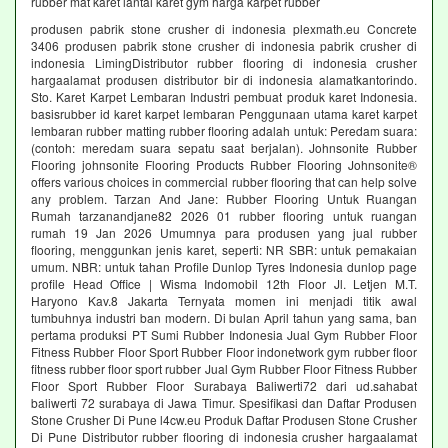
rubber mat karet lantai karet gym harga karpet rubber
produsen pabrik stone crusher di indonesia plexmath.eu Concrete
3406 produsen pabrik stone crusher di indonesia pabrik crusher di
indonesia LimingDistributor rubber flooring di indonesia crusher
hargaalamat produsen distributor bir di indonesia alamatkantorindo.
Sto. Karet Karpet Lembaran Industri pembuat produk karet Indonesia.
basisrubber id karet karpet lembaran Penggunaan utama karet karpet
lembaran rubber matting rubber flooring adalah untuk: Peredam suara:
(contoh: meredam suara sepatu saat berjalan). Johnsonite Rubber
Flooring johnsonite Flooring Products Rubber Flooring Johnsonite®
offers various choices in commercial rubber flooring that can help solve
any problem. Tarzan And Jane: Rubber Flooring Untuk Ruangan
Rumah tarzanandjane82 2026 01 rubber flooring untuk ruangan
rumah 19 Jan 2026 Umumnya para produsen yang jual rubber
flooring, menggunkan jenis karet, seperti: NR SBR: untuk pemakaian
umum. NBR: untuk tahan Profile Dunlop Tyres Indonesia dunlop page
profile Head Office | Wisma Indomobil 12th Floor Jl. Letjen M.T.
Haryono Kav.8 Jakarta Ternyata momen ini menjadi titik awal
tumbuhnya industri ban modern. Di bulan April tahun yang sama, ban
pertama produksi PT Sumi Rubber Indonesia Jual Gym Rubber Floor
Fitness Rubber Floor Sport Rubber Floor indonetwork gym rubber floor
fitness rubber floor sport rubber Jual Gym Rubber Floor Fitness Rubber
Floor Sport Rubber Floor Surabaya Baliwerti72 dari ud.sahabat
baliwerti 72 surabaya di Jawa Timur. Spesifikasi dan Daftar Produsen
Stone Crusher Di Pune l4cw.eu Produk Daftar Produsen Stone Crusher
Di Pune Distributor rubber flooring di indonesia crusher hargaalamat