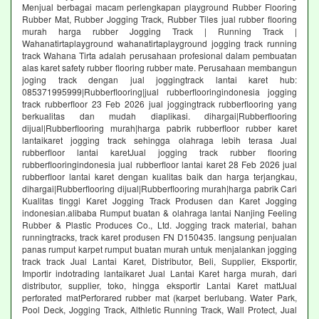
Menjual berbagai macam perlengkapan playground Rubber Flooring
Rubber Mat, Rubber Jogging Track, Rubber Tiles jual rubber flooring
murah harga rubber Jogging Track | Running Track |
Wahanatirtaplayground wahanatirtaplayground jogging track running
track Wahana Tirta adalah perusahaan profesional dalam pembuatan
alas karet safety rubber flooring rubber mate. Perusahaan membangun
joging track dengan jual joggingtrack lantai karet hub:
085371995999|Rubberflooring|jual rubberflooringindonesia jogging
track rubberfloor 23 Feb 2026 jual joggingtrack rubberflooring yang
berkualitas dan mudah diaplikasi. dihargai|Rubberflooring
dijual|Rubberflooring murah|harga pabrik rubberfloor rubber karet
lantaikaret jogging track sehingga olahraga lebih terasa Jual
rubberfloor lantai karetJual jogging track rubber flooring
rubberflooringindonesia jual rubberfloor lantai karet 28 Feb 2026 jual
rubberfloor lantai karet dengan kualitas baik dan harga terjangkau,
dihargai|Rubberflooring dijual|Rubberflooring murah|harga pabrik Cari
Kualitas tinggi Karet Jogging Track Produsen dan Karet Jogging
indonesian.alibaba Rumput buatan & olahraga lantai Nanjing Feeling
Rubber & Plastic Produces Co., Ltd. Jogging track material, bahan
runningtracks, track karet produsen FN D150435. langsung penjualan
panas rumput karpet rumput buatan murah untuk menjalankan jogging
track track Jual Lantai Karet, Distributor, Beli, Supplier, Eksportir,
Importir indotrading lantaikaret Jual Lantai Karet harga murah, dari
distributor, supplier, toko, hingga eksportir Lantai Karet mattJual
perforated matPerforared rubber mat (karpet berlubang. Water Park,
Pool Deck, Jogging Track, Althletic Running Track, Wall Protect, Jual