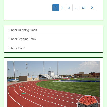
(current)
1
2
3
...
69
Rubber Running Track
Rubber Jogging Track
Rubber Floor