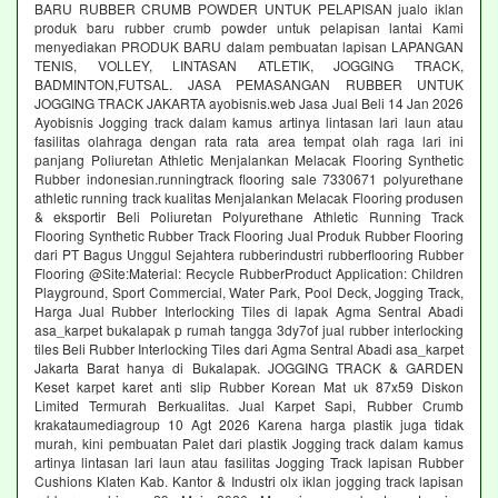
BARU RUBBER CRUMB POWDER UNTUK PELAPISAN jualo iklan
produk baru rubber crumb powder untuk pelapisan lantai Kami
menyediakan PRODUK BARU dalam pembuatan lapisan LAPANGAN
TENIS, VOLLEY, LINTASAN ATLETIK, JOGGING TRACK,
BADMINTON,FUTSAL. JASA PEMASANGAN RUBBER UNTUK
JOGGING TRACK JAKARTA ayobisnis.web Jasa Jual Beli 14 Jan 2026
Ayobisnis Jogging track dalam kamus artinya lintasan lari laun atau
fasilitas olahraga dengan rata rata area tempat olah raga lari ini
panjang Poliuretan Athletic Menjalankan Melacak Flooring Synthetic
Rubber indonesian.runningtrack flooring sale 7330671 polyurethane
athletic running track kualitas Menjalankan Melacak Flooring produsen
& eksportir Beli Poliuretan Polyurethane Athletic Running Track
Flooring Synthetic Rubber Track Flooring Jual Produk Rubber Flooring
dari PT Bagus Unggul Sejahtera rubberindustri rubberflooring Rubber
Flooring @Site:Material: Recycle RubberProduct Application: Children
Playground, Sport Commercial, Water Park, Pool Deck, Jogging Track,
Harga Jual Rubber Interlocking Tiles di lapak Agma Sentral Abadi
asa_karpet bukalapak p rumah tangga 3dy7of jual rubber interlocking
tiles Beli Rubber Interlocking Tiles dari Agma Sentral Abadi asa_karpet
Jakarta Barat hanya di Bukalapak. JOGGING TRACK & GARDEN
Keset karpet karet anti slip Rubber Korean Mat uk 87x59 Diskon
Limited Termurah Berkualitas. Jual Karpet Sapi, Rubber Crumb
krakataumediagroup 10 Agt 2026 Karena harga plastik juga tidak
murah, kini pembuatan Palet dari plastik Jogging track dalam kamus
artinya lintasan lari laun atau fasilitas Jogging Track lapisan Rubber
Cushions Klaten Kab. Kantor & Industri olx iklan jogging track lapisan