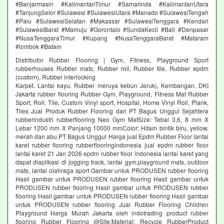
#Banjarmasin #KalimantanTimur #Samarinda #KalimantanUtara
#TanjungSelor #Sulawesi #SulawesiUtara #Manado #SulawesiTengah
#Palu #SulawesiSelatan #Makassar #SulawesiTenggara #Kendari
#SulawesiBarat #Mamuju #Gorontalo #SundaKecil #Bali #Denpasar
#NusaTenggaraTimur #Kupang #NusaTenggaraBarat #Mataram
#lombok #Batam
Distributor Rubber Flooring | Gym, Fitness, Playground Sport
rubberhouses Rubber mats, Rubber roll, Rubber tile, Rubber epdm
(custom), Rubber interlocking
Karpet. Lantai kayu. Rubber meruya kebun Jeruk), Kembangan, DKI
Jakarta rubber flooring Rubber Gym, Playground, Fitness Mat Rubber
Sport, Roll, Tile, Custom Vinyl sport, Hospital, Home Vinyl Roll, Plank,
Tiles Jual Produk Rubber Flooring dari PT Bagus Unggul Sejahtera
rubberindustri rubberflooring Neo Gym MatSize: Tebal 3,6, 8 mm X
Lebar 1200 mm X Panjang 10000 mmColor: Hitam bintik biru, yellow,
merah dan abu.PT Bagus Unggul Harga jual Epdm Rubber Floor lantai
karet rubber flooring rubberflooringindonesia jual epdm rubber floor
lantai karet 21 Jan 2026 epdm rubber floor indonesia lantai karet yang
dapat diaplikasi di jogging track, lantai gym,playground mats, outdoor
mats, lantai olahraga sport Gambar untuk PRODUSEN rubber flooring
Hasil gambar untuk PRODUSEN rubber flooring Hasil gambar untuk
PRODUSEN rubber flooring Hasil gambar untuk PRODUSEN rubber
flooring Hasil gambar untuk PRODUSEN rubber flooring Hasil gambar
untuk PRODUSEN rubber flooring Jual Rubber Flooring Children
Playground Harga Murah Jakarta oleh indotrading product rubber
flooring Rubber Flooring @Site:Material: Recycle RubberProduct