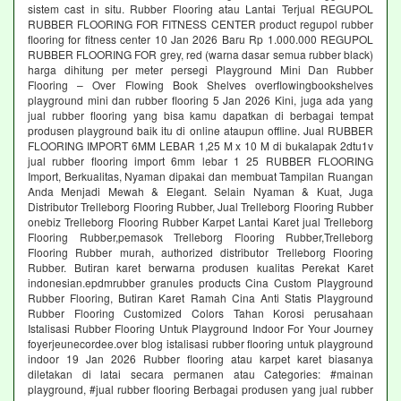
sistem cast in situ. Rubber Flooring atau Lantai Terjual REGUPOL
RUBBER FLOORING FOR FITNESS CENTER product regupol rubber
flooring for fitness center 10 Jan 2026 Baru Rp 1.000.000 REGUPOL
RUBBER FLOORING FOR grey, red (warna dasar semua rubber black)
harga dihitung per meter persegi Playground Mini Dan Rubber
Flooring – Over Flowing Book Shelves overflowingbookshelves
playground mini dan rubber flooring 5 Jan 2026 Kini, juga ada yang
jual rubber flooring yang bisa kamu dapatkan di berbagai tempat
produsen playground baik itu di online ataupun offline. Jual RUBBER
FLOORING IMPORT 6MM LEBAR 1,25 M x 10 M di bukalapak 2dtu1v
jual rubber flooring import 6mm lebar 1 25 RUBBER FLOORING
Import, Berkualitas, Nyaman dipakai dan membuat Tampilan Ruangan
Anda Menjadi Mewah & Elegant. Selain Nyaman & Kuat, Juga
Distributor Trelleborg Flooring Rubber, Jual Trelleborg Flooring Rubber
onebiz Trelleborg Flooring Rubber Karpet Lantai Karet jual Trelleborg
Flooring Rubber,pemasok Trelleborg Flooring Rubber,Trelleborg
Flooring Rubber murah, authorized distributor Trelleborg Flooring
Rubber. Butiran karet berwarna produsen kualitas Perekat Karet
indonesian.epdmrubber granules products Cina Custom Playground
Rubber Flooring, Butiran Karet Ramah Cina Anti Statis Playground
Rubber Flooring Customized Colors Tahan Korosi perusahaan
Istalisasi Rubber Flooring Untuk Playground Indoor For Your Journey
foyerjeunecordee.over blog istalisasi rubber flooring untuk playground
indoor 19 Jan 2026 Rubber flooring atau karpet karet biasanya
diletakan di latai secara permanen atau Categories: #mainan
playground, #jual rubber flooring Berbagai produsen yang jual rubber