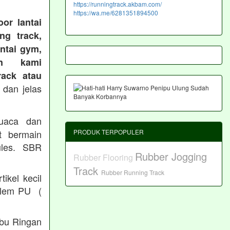
https://runningtrack.akbam.com/
https://wa.me/6281351894500
or lantai
ng track,
antai gym,
an kami
ack atau
 dan jelas
cuaca dan
t bermain
PRODUK TERPOPULER
les. SBR
Rubber Jogging
Rubber Flooring
Track
Rubber Running Track
ikel kecil
/ lem PU (
Abu Ringan