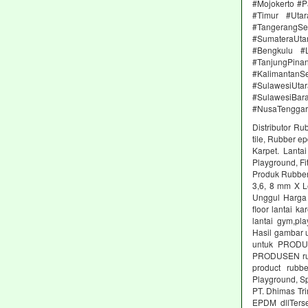
#Mojokerto #P
#Timur #Uta
#TangerangSe
#SumateraUta
#Bengkulu #
#TanjungPin
#KalimantanSe
#SulawesiUtar
#SulawesiBa
#NusaTenggar
Distributor Ru
tile, Rubber e
Karpet. Lanta
Playground, Fit
Produk Rubber 
3,6, 8 mm X L
Unggul Harga 
floor lantai k
lantai gym,pl
Hasil gambar 
untuk PRODUS
PRODUSEN rubb
product rubbe
Playground, Sp
PT. Dhimas Tri
EPDM dllTers