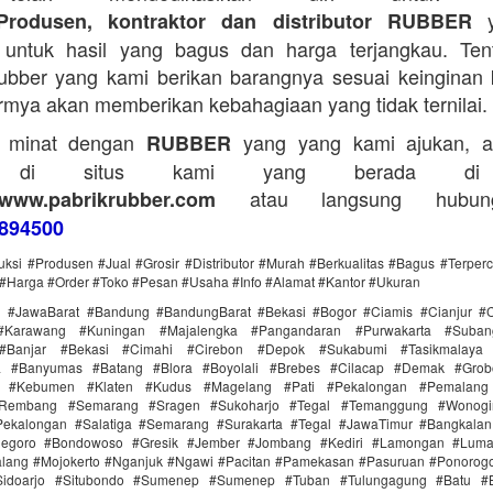
y
Produsen, kontraktor dan distributor RUBBER
untuk hasil yang bagus dan harga terjangkau. Tent
bber yang kami berikan barangnya sesuai keinginan 
rmya akan memberikan kebahagiaan yang tidak ternilai.
a minat dengan
yang yang kami ajukan, a
RUBBER
g di situs kami yang berada di
atau langsung hubun
www.pabrikrubber.com
894500
uksi #Produsen #Jual #Grosir #Distributor #Murah #Berkualitas #Bagus #Terper
#Harga #Order #Toko #Pesan #Usaha #Info #Alamat #Kantor #Ukuran
i #JawaBarat #Bandung #BandungBarat #Bekasi #Bogor #Ciamis #Cianjur #C
#Karawang #Kuningan #Majalengka #Pangandaran #Purwakarta #Suba
Banjar #Bekasi #Cimahi #Cirebon #Depok #Sukabumi #Tasikmalaya
ra #Banyumas #Batang #Blora #Boyolali #Brebes #Cilacap #Demak #Grob
r #Kebumen #Klaten #Kudus #Magelang #Pati #Pekalongan #Pemalang 
#Rembang #Semarang #Sragen #Sukoharjo #Tegal #Temanggung #Wonogi
ekalongan #Salatiga #Semarang #Surakarta #Tegal #JawaTimur #Bangkala
onegoro #Bondowoso #Gresik #Jember #Jombang #Kediri #Lamongan #Lum
lang #Mojokerto #Nganjuk #Ngawi #Pacitan #Pamekasan #Pasuruan #Ponorogo
idoarjo #Situbondo #Sumenep #Sumenep #Tuban #Tulungagung #Batu #Bl