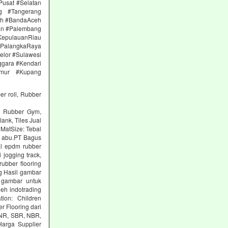
Pusat #Selatan
g #Tangerang
eh #BandaAceh
an #Palembang
epulauanRiau
PalangkaRaya
elor #Sulawesi
ggara #Kendari
imur #Kupang
er roll, Rubber
ng Rubber Gym,
lank, Tiles Jual
 MatSize: Tebal
n abu.PT Bagus
al epdm rubber
 jogging track,
ubber flooring
g Hasil gambar
 gambar untuk
eh indotrading
tion: Children
r Flooring dari
: NR, SBR, NBR,
arga Supplier