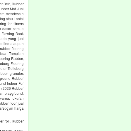
or Belt, Rubber
Rubber Mat Jual
alam mendesain
ing atau Lantai
g for fitness
a dasar semua
r Flowing Book
 ada yang jual
online ataupun
ubber flooring
buat Tampilan
ooring Rubber,
leborg Flooring
utor Trelleborg
ubber granules
yground Rubber
und Indoor For
Jan 2026 Rubber
nan playground,
warna, ukuran
bber floor jual
karet gym harga
er roll, Rubber
 kebun Jeruk),