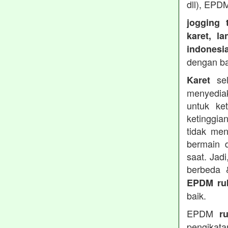
dll), EPD
jogging 
karet, l
indonesi
dengan b
sel
Karet
menyedia
untuk ke
ketinggia
tidak men
bermain 
saat. Jad
berbeda
EPDM ru
baik.
EPDM
r
pengikata