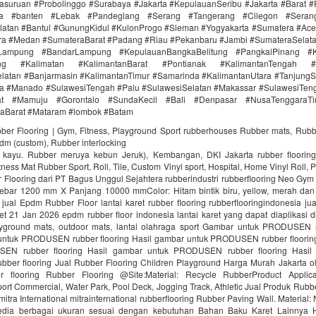
asuruan #Probolinggo #Surabaya #Jakarta #KepulauanSeribu #Jakarta #Barat #
ra #banten #Lebak #Pandeglang #Serang #Tangerang #Cilegon #Seran
latan #Bantul #GunungKidul #KulonProgo #Sleman #Yogyakarta #Sumatera #Ac
ra #Medan #SumateraBarat #Padang #Riau #Pekanbaru #Jambi #SumateraSelat
Lampung #BandarLampung #KepulauanBangkaBelitung #PangkalPinang #K
ang #Kalimatan #KalimantanBarat #Pontianak #KalimantanTengah #
latan #Banjarmasin #KalimantanTimur #Samarinda #KalimantanUtara #TanjungS
a #Manado #SulawesiTengah #Palu #SulawesiSelatan #Makassar #SulawesiTen
rat #Mamuju #Gorontalo #SundaKecil #Bali #Denpasar #NusaTenggaraT
aBarat #Mataram #lombok #Batam
bber Flooring | Gym, Fitness, Playground Sport rubberhouses Rubber mats, Rubb
pdm (custom), Rubber interlocking
i kayu. Rubber meruya kebun Jeruk), Kembangan, DKI Jakarta rubber floori
ness Mat Rubber Sport, Roll, Tile, Custom Vinyl sport, Hospital, Home Vinyl Roll, P
Flooring dari PT Bagus Unggul Sejahtera rubberindustri rubberflooring Neo Gym
ebar 1200 mm X Panjang 10000 mmColor: Hitam bintik biru, yellow, merah da
jual Epdm Rubber Floor lantai karet rubber flooring rubberflooringindonesia ju
aret 21 Jan 2026 epdm rubber floor indonesia lantai karet yang dapat diaplikasi di
ayground mats, outdoor mats, lantai olahraga sport Gambar untuk PRODUSEN r
untuk PRODUSEN rubber flooring Hasil gambar untuk PRODUSEN rubber floorin
EN rubber flooring Hasil gambar untuk PRODUSEN rubber flooring Hasil
er flooring Jual Rubber Flooring Children Playground Harga Murah Jakarta ol
r flooring Rubber Flooring @Site:Material: Recycle RubberProduct Applica
ort Commercial, Water Park, Pool Deck, Jogging Track, Athletic Jual Produk Rubbe
mitra International mitrainternational rubberflooring Rubber Paving Wall. Material
edia berbagai ukuran sesuai dengan kebutuhan Bahan Baku Karet Lainnya H