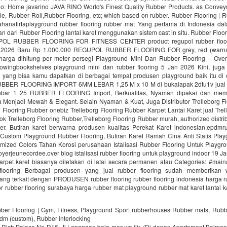
no: Home javarino JAVA RINO World's Finest Quality Rubber Products. as Convey
le, Rubber Roll,Rubber Flooring, etc; which based on rubber. Rubber Flooring | 
hanatirtaplayground rubber flooring rubber mat Yang pertama di Indonesia d
n dari Rubber Flooring lantai karet menggunakan sistem cast in situ. Rubber Floor
POL RUBBER FLOORING FOR FITNESS CENTER product regupol rubber floorin
n 2026 Baru Rp 1.000.000 REGUPOL RUBBER FLOORING FOR grey, red (warn
 harga dihitung per meter persegi Playground Mini Dan Rubber Flooring – Ove
lowingbookshelves playground mini dan rubber flooring 5 Jan 2026 Kini, juga
ng yang bisa kamu dapatkan di berbagai tempat produsen playground baik itu di 
 RUBBER FLOORING IMPORT 6MM LEBAR 1,25 M x 10 M di bukalapak 2dtu1v jual r
ebar 1 25 RUBBER FLOORING Import, Berkualitas, Nyaman dipakai dan mem
Menjadi Mewah & Elegant. Selain Nyaman & Kuat, Juga Distributor Trelleborg Fl
g Flooring Rubber onebiz Trelleborg Flooring Rubber Karpet Lantai Karet jual Trel
 Trelleborg Flooring Rubber,Trelleborg Flooring Rubber murah, authorized distrib
er. Butiran karet berwarna produsen kualitas Perekat Karet indonesian.epdmr
 Custom Playground Rubber Flooring, Butiran Karet Ramah Cina Anti Statis Pla
omized Colors Tahan Korosi perusahaan Istalisasi Rubber Flooring Untuk Playgro
oyerjeunecordee.over blog istalisasi rubber flooring untuk playground indoor 19 
karpet karet biasanya diletakan di latai secara permanen atau Categories: #mai
 flooring Berbagai produsen yang jual rubber flooring sudah memberikan 
ng terkait dengan PRODUSEN rubber flooring rubber flooring indonesia harga ru
oor rubber flooring surabaya harga rubber mat playground rubber mat karet lantai 
bber Flooring | Gym, Fitness, Playground Sport rubberhouses Rubber mats, Rubb
pdm (custom), Rubber interlocking
Rich Palace No D16, Jl.Lapangan bola meruya ilir, (Di depan Apartement Belmont