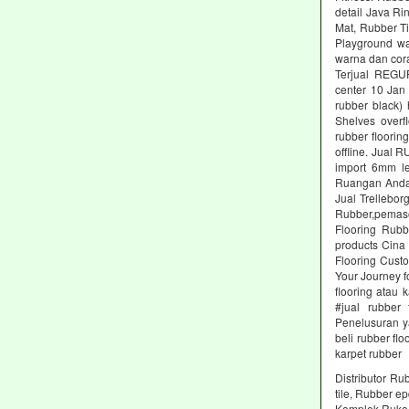
detail Java Ri
Mat, Rubber Ti
Playground wa
warna dan cora
Terjual REGU
center 10 Ja
rubber black)
Shelves overf
rubber floori
offline. Jual
import 6mm l
Ruangan Anda 
Jual Trellebor
Rubber,pemasok
Flooring Rubb
products Cina
Flooring Cust
Your Journey f
flooring atau 
#jual rubber
Penelusuran ya
beli rubber fl
karpet rubber
Distributor Ru
tile, Rubber e
Komplek Ruko 