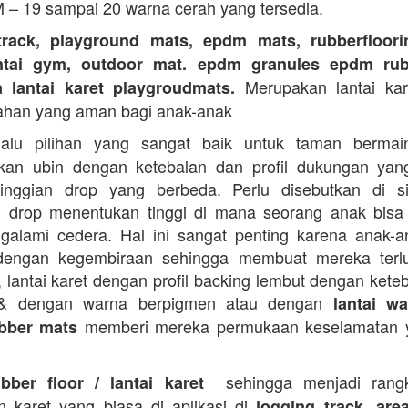
M – 19 sampai 20 warna cerah yang tersedia.
track, playground mats, epdm mats, rubberfloorin
antai gym, outdoor mat. epdm granules epdm rub
Merupakan lantai kare
a lantai karet playgroudmats.
ahan yang aman bagi anak-anak
alu pilihan yang sangat baik untuk taman berma
kan ubin dengan ketebalan dan profil dukungan yan
tinggian drop yang berbeda. Perlu disebutkan di s
n drop menentukan tinggi di mana seorang anak bisa
galami cedera. Hal ini sangat penting karena anak-a
dengan kegembiraan sehingga membuat mereka terlu
i, lantai karet dengan profil backing lembut dengan kete
 & dengan warna berpigmen atau dengan
lantai wa
memberi mereka permukaan keselamatan y
bber mats
sehingga menjadi rangk
ubber floor / lantai karet
n karet yang biasa di aplikasi di
jogging track, are