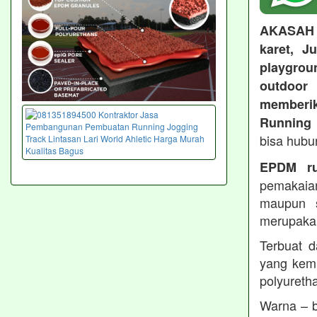
AKASAH
karet, J
playgroun
outdoo
memberi
Running 
bisa hubu
EPDM ru
pemakaia
maupun 
merupakan
Terbuat d
yang kemu
polyureth
Warna – b