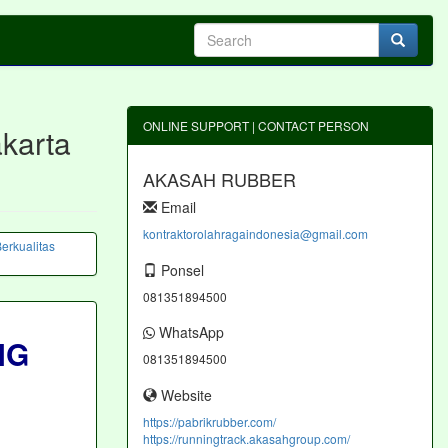
ONLINE SUPPORT | CONTACT PERSON
karta
AKASAH RUBBER
Email
kontraktorolahragaindonesia@gmail.com
Ponsel
081351894500
WhatsApp
NG
081351894500
Website
https://pabrikrubber.com/
https://runningtrack.akasahgroup.com/