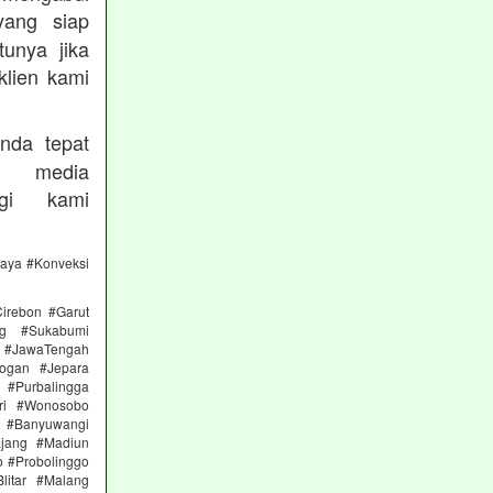
ang siap
unya jika
klien kami
nda tepat
 media
gi kami
caya #Konveksi
irebon #Garut
ng #Sukabumi
 #JawaTengah
ogan #Jepara
#Purbalingga
ri #Wonosobo
n #Banyuwangi
ajang #Madiun
 #Probolinggo
itar #Malang