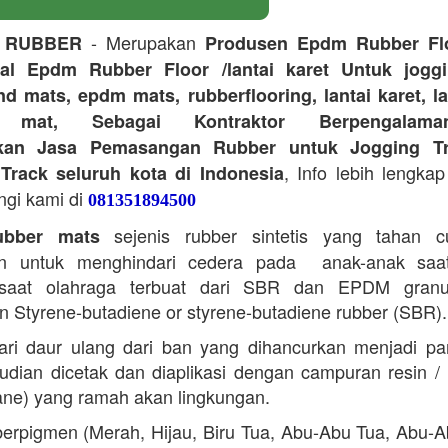
- Merupakan
 RUBBER
Produsen Epdm Rubber Flo
ual Epdm Rubber Floor /lantai karet Untuk joggi
d mats, epdm mats, rubberflooring, lantai karet, l
r mat, Sebagai Kontraktor Berpengalam
kan Jasa Pemasangan Rubber untuk Jogging Tr
, Info lebih lengkap
Track seluruh kota di Indonesia
ngi kami di
081351894500
sejenis rubber sintetis yang tahan 
bber mats
n untuk menghindari cedera pada anak-anak saa
saat olahraga terbuat dari SBR dan EPDM granu
 Styrene-butadiene or styrene-butadiene rubber (SBR).
ari daur ulang dari ban yang dihancurkan menjadi part
dian dicetak dan diaplikasi dengan campuran resin 
ane) yang ramah akan lingkungan.
erpigmen (Merah, Hijau, Biru Tua, Abu-Abu Tua, Abu-