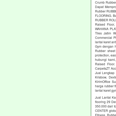
Crumb Rubber,
Dapat Memprod
Rubber RUBBE
FLOORING. Ba
RUBBER ROLL M
Raised Floor,
WAHANA PLAYG
Tiles Jatim 
Commercial Pl
lantai karet an
Gym dengan ha
Rubber sheet 
protection, ea
hubungi kami,
Raised Floor
CarpetsZT Acc
Jual Lengkap 
Krisbow, Dex
KirimOffice S
harga rubber f
lantai karet g
Jual Lantai Ka
flooring 29 D
350.000 dari t
CENTER global 
Fitness. Rubb