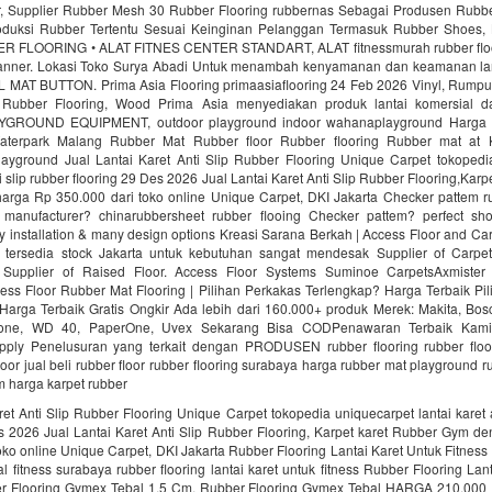
 Supplier Rubber Mesh 30 Rubber Flooring rubbernas Sebagai Produsen Rubb
uksi Rubber Tertentu Sesuai Keinginan Pelanggan Termasuk Rubber Shoes, 
R FLOORING • ALAT FITNES CENTER STANDART, ALAT fitnessmurah rubber fl
nner. Lokasi Toko Surya Abadi Untuk menambah kenyamanan dan keamanan lan
AT BUTTON. Prima Asia Flooring primaasiaflooring 24 Feb 2026 Vinyl, Rumput f
 Rubber Flooring, Wood Prima Asia menyediakan produk lantai komersial da
ROUND EQUIPMENT, outdoor playground indoor wahanaplayground Harga 
Waterpark Malang Rubber Mat Rubber floor Rubber flooring Rubber mat at
ayground Jual Lantai Karet Anti Slip Rubber Flooring Unique Carpet tokopedi
ti slip rubber flooring 29 Des 2026 Jual Lantai Karet Anti Slip Rubber Flooring,Kar
rga Rp 350.000 dari toko online Unique Carpet, DKI Jakarta Checker pattem rub
manufacturer? chinarubbersheet rubber flooing Checker pattem? perfect sho
sy installation & many design options Kreasi Sarana Berkah | Access Floor and C
 tersedia stock Jakarta untuk kebutuhan sangat mendesak Supplier of Carpet
. Supplier of Raised Floor. Access Floor Systems Suminoe CarpetsAxmister
ess Floor Rubber Mat Flooring | Pilihan Perkakas Terlengkap? Harga Terbaik Pi
Harga Terbaik Gratis Ongkir Ada lebih dari 160.000+ produk Merek: Makita, Bosc
tone, WD 40, PaperOne, Uvex Sekarang Bisa CODPenawaran Terbaik Kami
upply Penelusuran yang terkait dengan PRODUSEN rubber flooring rubber floo
loor jual beli rubber floor rubber flooring surabaya harga rubber mat playground r
ym harga karpet rubber
ret Anti Slip Rubber Flooring Unique Carpet tokopedia uniquecarpet lantai karet a
es 2026 Jual Lantai Karet Anti Slip Rubber Flooring, Karpet karet Rubber Gym d
oko online Unique Carpet, DKI Jakarta Rubber Flooring Lantai Karet Untuk Fitnes
fitness surabaya rubber flooring lantai karet untuk fitness Rubber Flooring Lan
er Flooring Gymex Tebal 1,5 Cm. Rubber Flooring Gymex Tebal HARGA 210.0