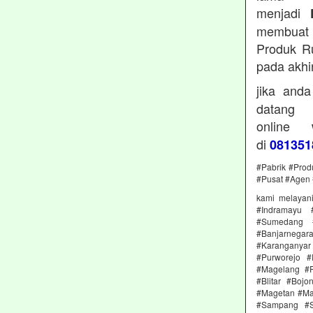
menjadi
membuat 
Produk Ru
pada akhi
jika and
datan
online
di
081351
#Pabrik #Prod
#Pusat #Agen 
kami melayan
#Indramayu 
#Sumedang #
#Banjarnega
#Karanganya
#Purworejo 
#Magelang #P
#Blitar #Boj
#Magetan #Ma
#Sampang #S