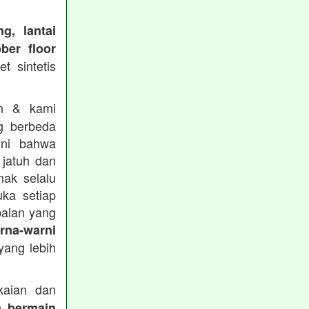
g, lantai
ber floor
t sintetis
in & kami
g berbeda
ini bahwa
 jatuh dan
nak selalu
ka setiap
balan yang
rna-warni
ang lebih
aian dan
a bermain