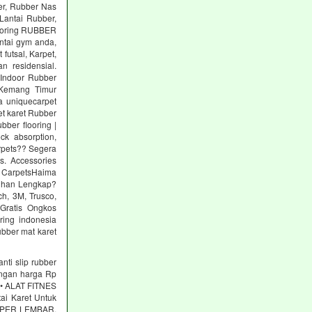
er, Rubber Nas
Lantai Rubber,
ooring RUBBER
tai gym anda,
utsal, Karpet,
n residensial.
Indoor Rubber
 Kemang Timur
a uniquecarpet
pet karet Rubber
ber flooring |
ck absorption,
arpets?? Segera
s. Accessories
 CarpetsHaima
lihan Lengkap?
h, 3M, Trusco,
Gratis Ongkos
ring indonesia
ubber mat karet
nti slip rubber
engan harga Rp
s • ALAT FITNES
tai Karet Untuk
00 PER LEMBAR.