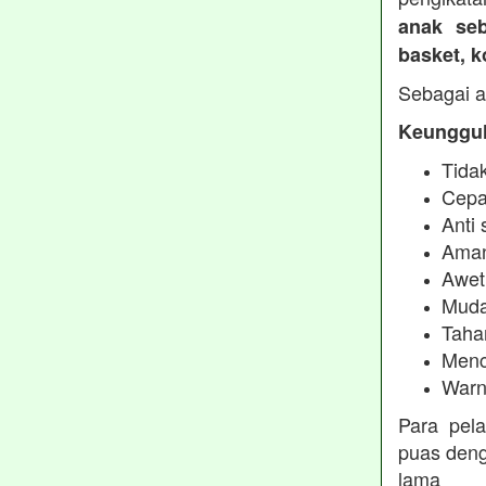
anak seb
basket, 
Sebagai a
Keunggul
Tidak
Cepa
Anti 
Aman
Awet
Muda
Taha
Menc
Warn
Para pel
puas deng
lama 