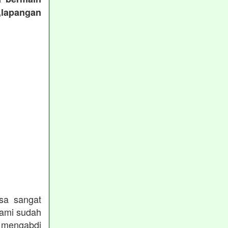
,lapangan
:
sa sangat
kami sudah
ngabdi