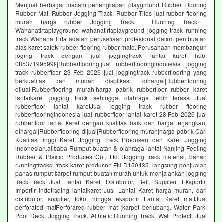
Menjual berbagai macam perlengkapan playground Rubber Flooring
Rubber Mat, Rubber Jogging Track, Rubber Tiles jual rubber flooring
murah harga rubber Jogging Track | Running Track |
Wahanatirtaplayground wahanatirtaplayground jogging track running
track Wahana Tirta adalah perusahaan profesional dalam pembuatan
alas karet safety rubber flooring rubber mate. Perusahaan membangun
joging track dengan jual joggingtrack lantai karet hub:
085371995999|Rubberflooring|jual rubberflooringindonesia jogging
track rubberfloor 23 Feb 2026 jual joggingtrack rubberflooring yang
berkualitas dan mudah diaplikasi. dihargai|Rubberflooring
dijual|Rubberflooring murah|harga pabrik rubberfloor rubber karet
lantaikaret jogging track sehingga olahraga lebih terasa Jual
rubberfloor lantai karetJual jogging track rubber flooring
rubberflooringindonesia jual rubberfloor lantai karet 28 Feb 2026 jual
rubberfloor lantai karet dengan kualitas baik dan harga terjangkau,
dihargai|Rubberflooring dijual|Rubberflooring murah|harga pabrik Cari
Kualitas tinggi Karet Jogging Track Produsen dan Karet Jogging
indonesian.alibaba Rumput buatan & olahraga lantai Nanjing Feeling
Rubber & Plastic Produces Co., Ltd. Jogging track material, bahan
runningtracks, track karet produsen FN D150435. langsung penjualan
panas rumput karpet rumput buatan murah untuk menjalankan jogging
track track Jual Lantai Karet, Distributor, Beli, Supplier, Eksportir,
Importir indotrading lantaikaret Jual Lantai Karet harga murah, dari
distributor, supplier, toko, hingga eksportir Lantai Karet mattJual
perforated matPerforared rubber mat (karpet berlubang. Water Park,
Pool Deck, Jogging Track, Althletic Running Track, Wall Protect, Jual