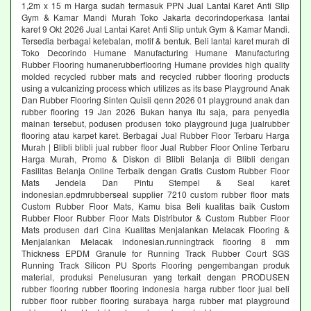
1,2m x 15 m Harga sudah termasuk PPN Jual Lantai Karet Anti Slip
Gym & Kamar Mandi Murah Toko Jakarta decorindoperkasa lantai
karet 9 Okt 2026 Jual Lantai Karet Anti Slip untuk Gym & Kamar Mandi.
Tersedia berbagai ketebalan, motif & bentuk. Beli lantai karet murah di
Toko Decorindo Humane Manufacturing Humane Manufacturing
Rubber Flooring humanerubberflooring Humane provides high quality
molded recycled rubber mats and recycled rubber flooring products
using a vulcanizing process which utilizes as its base Playground Anak
Dan Rubber Flooring Sinten Quisii qenn 2026 01 playground anak dan
rubber flooring 19 Jan 2026 Bukan hanya itu saja, para penyedia
mainan tersebut, podusen produsen toko playground juga jualrubber
flooring atau karpet karet. Berbagai Jual Rubber Floor Terbaru Harga
Murah | Blibli blibli jual rubber floor Jual Rubber Floor Online Terbaru
Harga Murah, Promo & Diskon di Blibli Belanja di Blibli dengan
Fasilitas Belanja Online Terbaik dengan Gratis Custom Rubber Floor
Mats Jendela Dan Pintu Stempel & Seal karet
indonesian.epdmrubberseal supplier 7210 custom rubber floor mats
Custom Rubber Floor Mats, Kamu bisa Beli kualitas baik Custom
Rubber Floor Rubber Floor Mats Distributor & Custom Rubber Floor
Mats produsen dari Cina Kualitas Menjalankan Melacak Flooring &
Menjalankan Melacak indonesian.runningtrack flooring 8 mm
Thickness EPDM Granule for Running Track Rubber Court SGS
Running Track Silicon PU Sports Flooring pengembangan produk
material, produksi Penelusuran yang terkait dengan PRODUSEN
rubber flooring rubber flooring indonesia harga rubber floor jual beli
rubber floor rubber flooring surabaya harga rubber mat playground