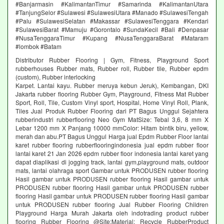
#Banjarmasin #KalimantanTimur #Samarinda #KalimantanUtara
#TanjungSelor #Sulawesi #SulawesiUtara #Manado #SulawesiTengah
#Palu #SulawesiSelatan #Makassar #SulawesiTenggara #Kendari
#SulawesiBarat #Mamuju #Gorontalo #SundaKecil #Bali #Denpasar
#NusaTenggaraTimur #Kupang #NusaTenggaraBarat #Mataram
#lombok #Batam
Distributor Rubber Flooring | Gym, Fitness, Playground Sport
rubberhouses Rubber mats, Rubber roll, Rubber tile, Rubber epdm
(custom), Rubber interlocking
Karpet. Lantai kayu. Rubber meruya kebun Jeruk), Kembangan, DKI
Jakarta rubber flooring Rubber Gym, Playground, Fitness Mat Rubber
Sport, Roll, Tile, Custom Vinyl sport, Hospital, Home Vinyl Roll, Plank,
Tiles Jual Produk Rubber Flooring dari PT Bagus Unggul Sejahtera
rubberindustri rubberflooring Neo Gym MatSize: Tebal 3,6, 8 mm X
Lebar 1200 mm X Panjang 10000 mmColor: Hitam bintik biru, yellow,
merah dan abu.PT Bagus Unggul Harga jual Epdm Rubber Floor lantai
karet rubber flooring rubberflooringindonesia jual epdm rubber floor
lantai karet 21 Jan 2026 epdm rubber floor indonesia lantai karet yang
dapat diaplikasi di jogging track, lantai gym,playground mats, outdoor
mats, lantai olahraga sport Gambar untuk PRODUSEN rubber flooring
Hasil gambar untuk PRODUSEN rubber flooring Hasil gambar untuk
PRODUSEN rubber flooring Hasil gambar untuk PRODUSEN rubber
flooring Hasil gambar untuk PRODUSEN rubber flooring Hasil gambar
untuk PRODUSEN rubber flooring Jual Rubber Flooring Children
Playground Harga Murah Jakarta oleh indotrading product rubber
flooring Rubber Flooring @Site:Material: Recycle RubberProduct