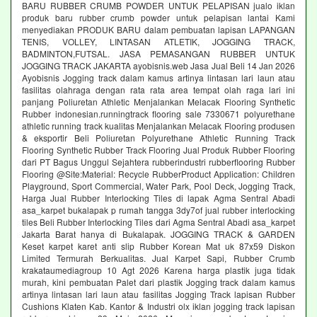
BARU RUBBER CRUMB POWDER UNTUK PELAPISAN jualo iklan
produk baru rubber crumb powder untuk pelapisan lantai Kami
menyediakan PRODUK BARU dalam pembuatan lapisan LAPANGAN
TENIS, VOLLEY, LINTASAN ATLETIK, JOGGING TRACK,
BADMINTON,FUTSAL. JASA PEMASANGAN RUBBER UNTUK
JOGGING TRACK JAKARTA ayobisnis.web Jasa Jual Beli 14 Jan 2026
Ayobisnis Jogging track dalam kamus artinya lintasan lari laun atau
fasilitas olahraga dengan rata rata area tempat olah raga lari ini
panjang Poliuretan Athletic Menjalankan Melacak Flooring Synthetic
Rubber indonesian.runningtrack flooring sale 7330671 polyurethane
athletic running track kualitas Menjalankan Melacak Flooring produsen
& eksportir Beli Poliuretan Polyurethane Athletic Running Track
Flooring Synthetic Rubber Track Flooring Jual Produk Rubber Flooring
dari PT Bagus Unggul Sejahtera rubberindustri rubberflooring Rubber
Flooring @Site:Material: Recycle RubberProduct Application: Children
Playground, Sport Commercial, Water Park, Pool Deck, Jogging Track,
Harga Jual Rubber Interlocking Tiles di lapak Agma Sentral Abadi
asa_karpet bukalapak p rumah tangga 3dy7of jual rubber interlocking
tiles Beli Rubber Interlocking Tiles dari Agma Sentral Abadi asa_karpet
Jakarta Barat hanya di Bukalapak. JOGGING TRACK & GARDEN
Keset karpet karet anti slip Rubber Korean Mat uk 87x59 Diskon
Limited Termurah Berkualitas. Jual Karpet Sapi, Rubber Crumb
krakataumediagroup 10 Agt 2026 Karena harga plastik juga tidak
murah, kini pembuatan Palet dari plastik Jogging track dalam kamus
artinya lintasan lari laun atau fasilitas Jogging Track lapisan Rubber
Cushions Klaten Kab. Kantor & Industri olx iklan jogging track lapisan