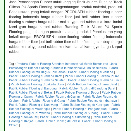
Jasa Pemasangan Rubber untuk Jogging Track Jakarta Running Track
Silicon PU Sports Flooring pengembangan produk material, produksi
Penelusuran yang terkait dengan PRODUSEN rubber flooring rubber
flooring indonesia harga rubber floor jual beli rubber floor rubber
flooring surabaya harga rubber mat playground rubber mat karet lantai
karet gym harga karpet rubber Running Track Silicon PU Sports
Flooring pengembangan produk material, produksi Penelusuran yang
terkait dengan PRODUSEN rubber flooring rubber flooring indonesia
harga rubber floor jual beli rubber floor rubber flooring surabaya harga
rubber mat playground rubber mat karet lantai karet gym harga karpet
rubber
Tag :
Produksi Rubber Flooring Standard Internasional Murah Berkualitas
|
Jasa
Pemasangan Rubber Flooring Standard Internasional Murah Berkualitas
|
Pabrik
Rubber Flooring Murah Bagus Berkualitas
|
Pabrik Rubber Flooring di Jakarta
|
Pabrik Rubber Flooring di Jakarta Barat
|
Pabrik Rubber Flooring di Jakarta Pusat
|
Pabrik Rubber Flooring di Jakarta Selatan
|
Pabrik Rubber Flooring di Jakarta Timur
|
Pabrik Rubber Flooring di Jakarta Utara
|
Pabrik Rubber Flooring di Jawa Barat
|
Pabrik Rubber Flooring di Bandung
|
Pabrik Rubber Flooring di Bandung Barat
|
Pabrik Rubber Flooring di Bekasi
|
Pabrik Rubber Flooring di Bogor
|
Pabrik Rubber
Flooring di Ciamis
|
Pabrik Rubber Flooring di Cianjur
|
Pabrik Rubber Flooring di
Cirebon
|
Pabrik Rubber Flooring di Garut
|
Pabrik Rubber Flooring di Indramayu
|
Pabrik Rubber Flooring di Karawang
|
Pabrik Rubber Flooring di Kuningan
|
Pabrik
Rubber Flooring di Majalengka
|
Pabrik Rubber Flooring di Pangandaran
|
Pabrik
Rubber Flooring di Purwakarta
|
Pabrik Rubber Flooring di Subang
|
Pabrik Rubber
Flooring di Sukabumi
|
Pabrik Rubber Flooring di Sumedang
|
Pabrik Rubber
Flooring di Banjar
|
Pabrik Rubber Flooring di Bekasi
|
Pabrik Rubber Flooring di
Cimahi
|