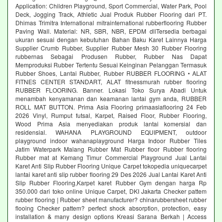
Application: Children Playground, Sport Commercial, Water Park, Pool
Deck, Jogging Track, Athletic Jual Produk Rubber Flooring dari PT.
Dhimas Trimitra International mitrainternational rubberflooring Rubber
Paving Wall. Material: NR, SBR, NBR, EPDM dllTersedia berbagai
ukuran sesuai dengan kebutuhan Bahan Baku Karet Lainnya Harga
Supplier Crumb Rubber, Supplier Rubber Mesh 30 Rubber Flooring
rubbernas Sebagai Produsen Rubber, Rubber Nas Dapat
Memproduksi Rubber Tertentu Sesuai Keinginan Pelanggan Termasuk
Rubber Shoes, Lantai Rubber, Rubber RUBBER FLOORING • ALAT
FITNES CENTER STANDART, ALAT fitnessmurah rubber flooring
RUBBER FLOORING. Banner. Lokasi Toko Surya Abadi Untuk
menambah kenyamanan dan keamanan lantai gym anda, RUBBER
ROLL MAT BUTTON. Prima Asia Flooring primaasiaflooring 24 Feb
2026 Vinyl, Rumput futsal, Karpet, Raised Floor, Rubber Flooring,
Wood Prima Asia menyediakan produk lantai komersial dan
residensial. WAHANA PLAYGROUND EQUIPMENT, outdoor
playground indoor wahanaplayground Harga Indoor Rubber Tiles
Jatim Waterpark Malang Rubber Mat Rubber floor Rubber flooring
Rubber mat at Kemang Timur Commercial Playground Jual Lantai
Karet Anti Slip Rubber Flooring Unique Carpet tokopedia uniquecarpet
lantai karet anti slip rubber flooring 29 Des 2026 Jual Lantai Karet Anti
Slip Rubber Flooring,Karpet karet Rubber Gym dengan harga Rp
350.000 dari toko online Unique Carpet, DKI Jakarta Checker pattem
rubber flooring | Rubber sheet manufacturer? chinarubbersheet rubber
flooing Checker pattem? perfect shock absorption, protection, easy
installation & many design options Kreasi Sarana Berkah | Access