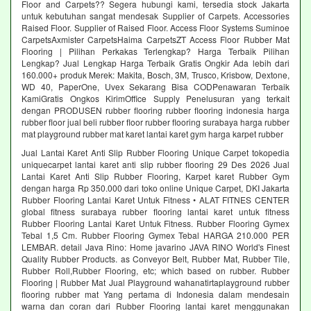
Floor and Carpets?? Segera hubungi kami, tersedia stock Jakarta
untuk kebutuhan sangat mendesak Supplier of Carpets. Accessories
Raised Floor. Supplier of Raised Floor. Access Floor Systems Suminoe
CarpetsAxmister CarpetsHaima CarpetsZT Access Floor Rubber Mat
Flooring | Pilihan Perkakas Terlengkap? Harga Terbaik Pilihan
Lengkap? Jual Lengkap Harga Terbaik Gratis Ongkir Ada lebih dari
160.000+ produk Merek: Makita, Bosch, 3M, Trusco, Krisbow, Dextone,
WD 40, PaperOne, Uvex Sekarang Bisa CODPenawaran Terbaik
KamiGratis Ongkos KirimOffice Supply Penelusuran yang terkait
dengan PRODUSEN rubber flooring rubber flooring indonesia harga
rubber floor jual beli rubber floor rubber flooring surabaya harga rubber
mat playground rubber mat karet lantai karet gym harga karpet rubber
Jual Lantai Karet Anti Slip Rubber Flooring Unique Carpet tokopedia
uniquecarpet lantai karet anti slip rubber flooring 29 Des 2026 Jual
Lantai Karet Anti Slip Rubber Flooring, Karpet karet Rubber Gym
dengan harga Rp 350.000 dari toko online Unique Carpet, DKI Jakarta
Rubber Flooring Lantai Karet Untuk Fitness • ALAT FITNES CENTER
global fitness surabaya rubber flooring lantai karet untuk fitness
Rubber Flooring Lantai Karet Untuk Fitness. Rubber Flooring Gymex
Tebal 1,5 Cm. Rubber Flooring Gymex Tebal HARGA 210.000 PER
LEMBAR. detail Java Rino: Home javarino JAVA RINO World's Finest
Quality Rubber Products. as Conveyor Belt, Rubber Mat, Rubber Tile,
Rubber Roll,Rubber Flooring, etc; which based on rubber. Rubber
Flooring | Rubber Mat Jual Playground wahanatirtaplayground rubber
flooring rubber mat Yang pertama di Indonesia dalam mendesain
warna dan coran dari Rubber Flooring lantai karet menggunakan