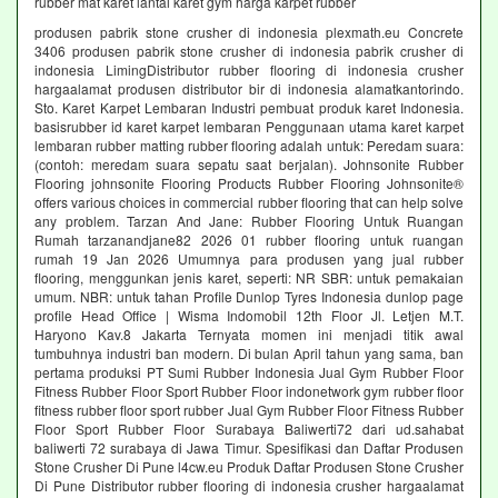
rubber mat karet lantai karet gym harga karpet rubber
produsen pabrik stone crusher di indonesia plexmath.eu Concrete
3406 produsen pabrik stone crusher di indonesia pabrik crusher di
indonesia LimingDistributor rubber flooring di indonesia crusher
hargaalamat produsen distributor bir di indonesia alamatkantorindo.
Sto. Karet Karpet Lembaran Industri pembuat produk karet Indonesia.
basisrubber id karet karpet lembaran Penggunaan utama karet karpet
lembaran rubber matting rubber flooring adalah untuk: Peredam suara:
(contoh: meredam suara sepatu saat berjalan). Johnsonite Rubber
Flooring johnsonite Flooring Products Rubber Flooring Johnsonite®
offers various choices in commercial rubber flooring that can help solve
any problem. Tarzan And Jane: Rubber Flooring Untuk Ruangan
Rumah tarzanandjane82 2026 01 rubber flooring untuk ruangan
rumah 19 Jan 2026 Umumnya para produsen yang jual rubber
flooring, menggunkan jenis karet, seperti: NR SBR: untuk pemakaian
umum. NBR: untuk tahan Profile Dunlop Tyres Indonesia dunlop page
profile Head Office | Wisma Indomobil 12th Floor Jl. Letjen M.T.
Haryono Kav.8 Jakarta Ternyata momen ini menjadi titik awal
tumbuhnya industri ban modern. Di bulan April tahun yang sama, ban
pertama produksi PT Sumi Rubber Indonesia Jual Gym Rubber Floor
Fitness Rubber Floor Sport Rubber Floor indonetwork gym rubber floor
fitness rubber floor sport rubber Jual Gym Rubber Floor Fitness Rubber
Floor Sport Rubber Floor Surabaya Baliwerti72 dari ud.sahabat
baliwerti 72 surabaya di Jawa Timur. Spesifikasi dan Daftar Produsen
Stone Crusher Di Pune l4cw.eu Produk Daftar Produsen Stone Crusher
Di Pune Distributor rubber flooring di indonesia crusher hargaalamat