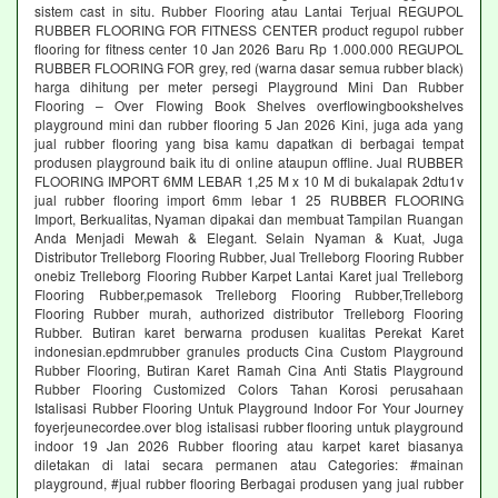
sistem cast in situ. Rubber Flooring atau Lantai Terjual REGUPOL
RUBBER FLOORING FOR FITNESS CENTER product regupol rubber
flooring for fitness center 10 Jan 2026 Baru Rp 1.000.000 REGUPOL
RUBBER FLOORING FOR grey, red (warna dasar semua rubber black)
harga dihitung per meter persegi Playground Mini Dan Rubber
Flooring – Over Flowing Book Shelves overflowingbookshelves
playground mini dan rubber flooring 5 Jan 2026 Kini, juga ada yang
jual rubber flooring yang bisa kamu dapatkan di berbagai tempat
produsen playground baik itu di online ataupun offline. Jual RUBBER
FLOORING IMPORT 6MM LEBAR 1,25 M x 10 M di bukalapak 2dtu1v
jual rubber flooring import 6mm lebar 1 25 RUBBER FLOORING
Import, Berkualitas, Nyaman dipakai dan membuat Tampilan Ruangan
Anda Menjadi Mewah & Elegant. Selain Nyaman & Kuat, Juga
Distributor Trelleborg Flooring Rubber, Jual Trelleborg Flooring Rubber
onebiz Trelleborg Flooring Rubber Karpet Lantai Karet jual Trelleborg
Flooring Rubber,pemasok Trelleborg Flooring Rubber,Trelleborg
Flooring Rubber murah, authorized distributor Trelleborg Flooring
Rubber. Butiran karet berwarna produsen kualitas Perekat Karet
indonesian.epdmrubber granules products Cina Custom Playground
Rubber Flooring, Butiran Karet Ramah Cina Anti Statis Playground
Rubber Flooring Customized Colors Tahan Korosi perusahaan
Istalisasi Rubber Flooring Untuk Playground Indoor For Your Journey
foyerjeunecordee.over blog istalisasi rubber flooring untuk playground
indoor 19 Jan 2026 Rubber flooring atau karpet karet biasanya
diletakan di latai secara permanen atau Categories: #mainan
playground, #jual rubber flooring Berbagai produsen yang jual rubber