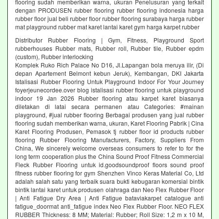
flooring sudah memberikan warna, ukuran Penelusuran yang terkait
dengan PRODUSEN rubber flooring rubber flooring indonesia harga
rubber floor jual beli rubber floor rubber flooring surabaya harga rubber
mat playground rubber mat karet lantai karet gym harga karpet rubber
Distributor Rubber Flooring | Gym, Fitness, Playground Sport
rubberhouses Rubber mats, Rubber roll, Rubber tile, Rubber epdm
(custom), Rubber interlocking
Komplek Ruko Rich Palace No D16, Jl.Lapangan bola meruya ilir, (Di
depan Apartement Belmont kebun Jeruk), Kembangan, DKI Jakarta
Istalisasi Rubber Flooring Untuk Playground Indoor For Your Journey
foyerjeunecordee.over blog istalisasi rubber flooring untuk playground
indoor 19 Jan 2026 Rubber flooring atau karpet karet biasanya
diletakan di latai secara permanen atau Categories: #mainan
playground, #jual rubber flooring Berbagai produsen yang jual rubber
flooring sudah memberikan warna, ukuran, Karet Flooring Pabrik | Cina
Karet Flooring Produsen, Pemasok tj rubber floor id products rubber
flooring Rubber Flooring Manufacturers, Factory, Suppliers From
China, We sincerely welcome overseas consumers to refer to for the
long term cooperation plus the China Sound Proof Fitness Commercial
Fleck Rubber Flooring untuk id.goodsoundproof floors sound proof
fitness rubber flooring for gym Shenzhen Vinco Keras Material Co, Ltd
adalah salah satu yang terbaik suara bukti kebugaran komersial bintik
bintik lantai karet untuk produsen olahraga dan Neo Flex Rubber Floor
| Anti Fatigue Dry Area | Anti Fatigue bataviakarpet catalogue anti
fatigue_doormat anti_fatigue index Neo Flex Rubber Floor. NEO FLEX
RUBBER Thickness: 8 MM; Material: Rubber; Roll Size: 1,2 m x 10 M,