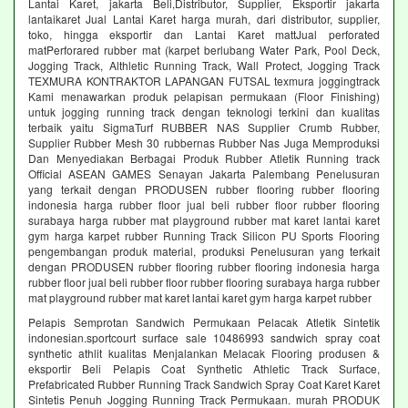
Lantai Karet, jakarta Beli,Distributor, Supplier, Eksportir jakarta
lantaikaret Jual Lantai Karet harga murah, dari distributor, supplier,
toko, hingga eksportir dan Lantai Karet mattJual perforated
matPerforared rubber mat (karpet berlubang Water Park, Pool Deck,
Jogging Track, Althletic Running Track, Wall Protect, Jogging Track
TEXMURA KONTRAKTOR LAPANGAN FUTSAL texmura joggingtrack
Kami menawarkan produk pelapisan permukaan (Floor Finishing)
untuk jogging running track dengan teknologi terkini dan kualitas
terbaik yaitu SigmaTurf RUBBER NAS Supplier Crumb Rubber,
Supplier Rubber Mesh 30 rubbernas Rubber Nas Juga Memproduksi
Dan Menyediakan Berbagai Produk Rubber Atletik Running track
Official ASEAN GAMES Senayan Jakarta Palembang Penelusuran
yang terkait dengan PRODUSEN rubber flooring rubber flooring
indonesia harga rubber floor jual beli rubber floor rubber flooring
surabaya harga rubber mat playground rubber mat karet lantai karet
gym harga karpet rubber Running Track Silicon PU Sports Flooring
pengembangan produk material, produksi Penelusuran yang terkait
dengan PRODUSEN rubber flooring rubber flooring indonesia harga
rubber floor jual beli rubber floor rubber flooring surabaya harga rubber
mat playground rubber mat karet lantai karet gym harga karpet rubber
Pelapis Semprotan Sandwich Permukaan Pelacak Atletik Sintetik
indonesian.sportcourt surface sale 10486993 sandwich spray coat
synthetic athlit kualitas Menjalankan Melacak Flooring produsen &
eksportir Beli Pelapis Coat Synthetic Athletic Track Surface,
Prefabricated Rubber Running Track Sandwich Spray Coat Karet Karet
Sintetis Penuh Jogging Running Track Permukaan. murah PRODUK