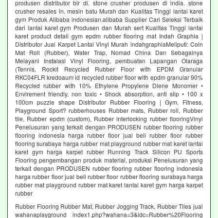
produsen distributor bir di. stone crusher produsen di india. stone
crusher resales in. mesin batu Murah dan Kualitas Tinggi lantai karet
gym Produk Alibaba indonesian.alibaba Supplier Cari Seleksi Terbaik
dari lantai karet gym Produsen dan Murah sert Kualitas Tinggi lantai
karet product detail gym epdm rubber flooring mat Indah Graphia |
Distributor Jual Karpet Lantai Vinyl Murah indahgraphiaMeliputi: Coin
Mat Roll (Rubber), Water Trap, Nomad China Dan Sebagainya
Melayani Instalasi Vinyl Flooring, pembuatan Lapangan Olaraga
(Tennis, Rockit Recycled Rubber Floor with EPDM Granular
RKC04FLR kredoaum id recycled rubber floor with epdm granular 90%
Recycled rubber with 10% Ethylene Propylene Diene Monomer •
Envirement friendly, non toxic • Shock absorption, anti slip • 100 x
100cm puzzle shape Distributor Rubber Flooring | Gym, Fitness,
Playground Sport? rubberhouses Rubber mats, Rubber roll, Rubber
tile, Rubber epdm (custom), Rubber interlocking rubber flooringVinyl
Penelusuran yang terkait dengan PRODUSEN rubber flooring rubber
flooring indonesia harga rubber floor jual beli rubber floor rubber
flooring surabaya harga rubber mat playground rubber mat karet lantai
karet gym harga karpet rubber Running Track Silicon PU Sports
Flooring pengembangan produk material, produksi Penelusuran yang
terkait dengan PRODUSEN rubber flooring rubber flooring indonesia
harga rubber floor jual beli rubber floor rubber flooring surabaya harga
rubber mat playground rubber mat karet lantai karet gym harga karpet
rubber
Rubber Flooring Rubber Mat, Rubber Jogging Track, Rubber Tiles jual
wahanaplayground index1.php?wahana=3&idc=Rubber%20Flooring