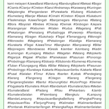
kami melayani #JawaBarat #Bandung #BandungBarat #Bekasi #Bogor
#Ciamis #Cianjur #Cirebon #Garut #Indramayu #Karawang #Kuningan
#Majalengka #Pangandaran #Purwakarta #Subang #Sukabumi
#Sumedang #Banjar #Bekasi #Cimahi #Cirebon #Depok #Sukabumi
#Tasikmalaya #JawaTengah #Banjarnegara #Banyumas #Batang
#Blora #Boyolali #Brebes #Cilacap #Demak #Grobogan #Jepara
#Karanganyar #Kebumen #Klaten #Kudus #Magelang #Pati
#Pekalongan #Pemalang #Purbalingga #Purworejo #Rembang
#Semarang #Sragen #Sukoharjo #Tegal #Temanggung #Wonogiri
#Wonosobo #Magelang #Pekalongan #Salatiga #Semarang
#Surakarta #Tegal #JawaTimur #Bangkalan #Banyuwangi #Blitar
#Bojonegoro #Bondowoso #Gresik #Jember #Jombang #Kediri
#Lamongan #Lumajang #Madiun #Magetan #Malang #Mojokerto
#Nganjuk #Ngawi #Pacitan #Pamekasan #Pasuruan #Ponorogo
#Probolinggo #Sampang #Sidoarjo #Situbondo #Sumenep #Sumenep
#Tuban #Tulungagung #Batu #Blitar #Malang #Mojokerto #Pasuruan
#Probolinggo #Surabaya #Jakarta #KepulauanSeribu #Jakarta #Barat
#Pusat #Selatan #Timur #Utara #banten #Lebak #Pandeglang
#Serang #Tangerang #Cilegon #Serang #Tangerang
#TangerangSelatan #Bantul #GunungKidul #KulonProgo #Sleman
#Yogyakarta #Sumatera #Aceh #BandaAceh #SumateraUtara #Medan
#SumateraBarat #Padang #Riau #Pekanbaru #Jambi
#SumateraSelatan #Palembang #Bengkulu #Lampung
#BandarLampung #KepulauanBangkaBelitung #PangkalPinang
#KepulauanRiau #TanjungPinang #Kalimatan #KalimantanBarat
#Pontianak #KalimantanTengah #PalangkaRaya #KalimantanSelatan