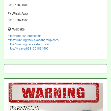
081351894500
WhatsApp
081351894500
Website
https://pabrikrubber.com/
https://runningtrack.akasahgroup.com/
https://runningtrack.akbam.com/
https://wa.me/6281351894500