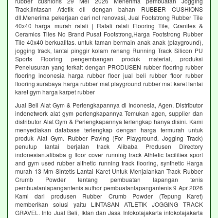
rubber cushions 29 Mei 2026 Menerima pembuatan Jogging
Track,lintasan Atletik dll dengan bahan RUBBER CUSHIONS
dll.Menerima pekerjaan dari nol renovasi, Jual Footstrong Rubber Tile
40x40 harga murah ralali | Ralali ralali Flooring Tile, Granites &
Ceramics Tiles No Brand Pusat Footstrong,Harga Footstrong Rubber
Tile 40x40 berkualitas. untuk taman bermain anak anak (playground),
jogging track, lantai pinggir kolam renang Running Track Silicon PU
Sports Flooring pengembangan produk material, produksi
Penelusuran yang terkait dengan PRODUSEN rubber flooring rubber
flooring indonesia harga rubber floor jual beli rubber floor rubber
flooring surabaya harga rubber mat playground rubber mat karet lantai
karet gym harga karpet rubber
Jual Beli Alat Gym & Perlengkapannya di Indonesia, Agen, Distributor
indonetwork alat gym perlengkapannya Temukan agen, supplier dan
distributor Alat Gym & Perlengkapannya terlengkap hanya disini. Kami
menyediakan database terlengkap dengan harga termurah untuk
produk Alat Gym. Rubber Paving (For Playground, Jogging Track)
penutup lantai berjalan track Alibaba Produsen Directory
indonesian.alibaba g floor cover running track Athletic facilities sport
and gym used rubber althetic running track flooring, synthetic Harga
murah 13 Mm Sintetis Lantai Karet Untuk Menjalankan Track Rubber
Crumb Powder tentang pembuatan lapangan tenis
pembuatanlapangantenis author pembuatanlapangantenis 9 Apr 2026
Kami dari produsen Rubber Crumb Powder (Tepung Karet)
memberikan solusi yaitu LINTASAN ATLETIK JOGGING TRACK
GRAVEL. Info Jual Beli, Iklan dan Jasa Infokotajakarta infokotajakarta