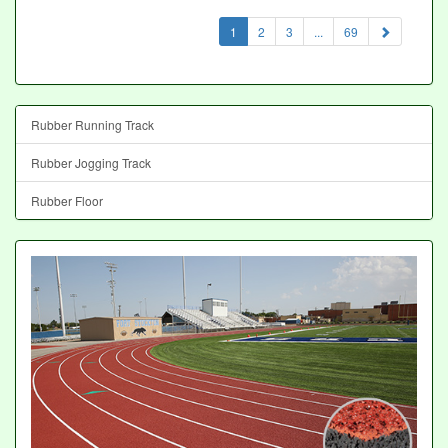
(current)
1
2
3
...
69
Rubber Running Track
Rubber Jogging Track
Rubber Floor