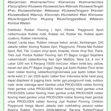
#Banjarmasin #KalimantanTimur #Samarinda #KalimantanUtara
#TanjungSelor #Sulawesi #SulawesiUtara #Manado #SulawesiTengah
#Palu #SulawesiSelatan #Makassar #SulawesiTenggara #Kendari
#SulawesiBarat #Mamuju #Gorontalo #SundaKecil #Bali #Denpasar
#NusaTenggaraTimur #Kupang #NusaTenggaraBarat #Mataram
#lombok #Batam
Distributor Rubber Flooring | Gym, Fitness, Playground Sport
rubberhouses Rubber mats, Rubber roll, Rubber tile, Rubber epdm
(custom), Rubber interlocking
Karpet. Lantai kayu. Rubber meruya kebun Jeruk), Kembangan, DKI
Jakarta rubber flooring Rubber Gym, Playground, Fitness Mat Rubber
Sport, Roll, Tile, Custom Vinyl sport, Hospital, Home Vinyl Roll, Plank,
Tiles Jual Produk Rubber Flooring dari PT Bagus Unggul Sejahtera
rubberindustri rubberflooring Neo Gym MatSize: Tebal 3,6, 8 mm X
Lebar 1200 mm X Panjang 10000 mmColor: Hitam bintik biru, yellow,
merah dan abu.PT Bagus Unggul Harga jual Epdm Rubber Floor lantai
karet rubber flooring rubberflooringindonesia jual epdm rubber floor
lantai karet 21 Jan 2026 epdm rubber floor indonesia lantai karet yang
dapat diaplikasi di jogging track, lantai gym,playground mats, outdoor
mats, lantai olahraga sport Gambar untuk PRODUSEN rubber flooring
Hasil gambar untuk PRODUSEN rubber flooring Hasil gambar untuk
PRODUSEN rubber flooring Hasil gambar untuk PRODUSEN rubber
flooring Hasil gambar untuk PRODUSEN rubber flooring Hasil gambar
untuk PRODUSEN rubber flooring Jual Rubber Flooring Children
Playground Harga Murah Jakarta oleh indotrading product rubber
flooring Rubber Flooring @Site:Material: Recycle RubberProduct