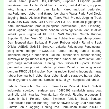
Lantai Karet, jakarta Beli,Distributor, Supplier, Eksportir jakarta
lantaikaret Jual Lantai Karet harga murah, dari distributor, supplier,
toko, hingga eksportir dan Lantai Karet mattJual perforated
matPerforared rubber mat (karpet berlubang Water Park, Pool Deck,
Jogging Track, Althletic Running Track, Wall Protect, Jogging Track
TEXMURA KONTRAKTOR LAPANGAN FUTSAL texmura joggingtrack
Kami menawarkan produk pelapisan permukaan (Floor Finishing)
untuk jogging running track dengan teknologi terkini dan kualitas
terbaik yaitu SigmaTurf RUBBER NAS Supplier Crumb Rubber,
Supplier Rubber Mesh 30 rubbernas Rubber Nas Juga Memproduksi
Dan Menyediakan Berbagai Produk Rubber Atletik Running track
Official ASEAN GAMES Senayan Jakarta Palembang Penelusuran
yang terkait dengan PRODUSEN rubber flooring rubber flooring
indonesia harga rubber floor jual beli rubber floor rubber flooring
surabaya harga rubber mat playground rubber mat karet lantai karet
gym harga karpet rubber Running Track Silicon PU Sports Flooring
pengembangan produk material, produksi Penelusuran yang terkait
dengan PRODUSEN rubber flooring rubber flooring indonesia harga
rubber floor jual beli rubber floor rubber flooring surabaya harga rubber
mat playground rubber mat karet lantai karet gym harga karpet rubber
Pelapis Semprotan Sandwich Permukaan Pelacak Atletik Sintetik
indonesian.sportcourt surface sale 10486993 sandwich spray coat
synthetic athlit kualitas Menjalankan Melacak Flooring produsen &
eksportir Beli Pelapis Coat Synthetic Athletic Track Surface,
Prefabricated Rubber Running Track Sandwich Spray Coat Karet Karet
Sintetis Penuh Jogging Running Track Permukaan. murah PRODUK