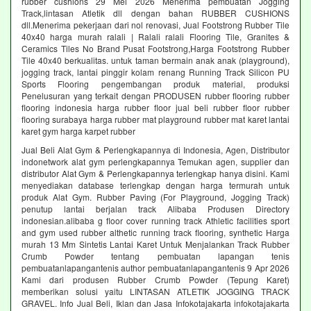
rubber cushions 29 Mei 2026 Menerima pembuatan Jogging
Track,lintasan Atletik dll dengan bahan RUBBER CUSHIONS
dll.Menerima pekerjaan dari nol renovasi, Jual Footstrong Rubber Tile
40x40 harga murah ralali | Ralali ralali Flooring Tile, Granites &
Ceramics Tiles No Brand Pusat Footstrong,Harga Footstrong Rubber
Tile 40x40 berkualitas. untuk taman bermain anak anak (playground),
jogging track, lantai pinggir kolam renang Running Track Silicon PU
Sports Flooring pengembangan produk material, produksi
Penelusuran yang terkait dengan PRODUSEN rubber flooring rubber
flooring indonesia harga rubber floor jual beli rubber floor rubber
flooring surabaya harga rubber mat playground rubber mat karet lantai
karet gym harga karpet rubber
Jual Beli Alat Gym & Perlengkapannya di Indonesia, Agen, Distributor
indonetwork alat gym perlengkapannya Temukan agen, supplier dan
distributor Alat Gym & Perlengkapannya terlengkap hanya disini. Kami
menyediakan database terlengkap dengan harga termurah untuk
produk Alat Gym. Rubber Paving (For Playground, Jogging Track)
penutup lantai berjalan track Alibaba Produsen Directory
indonesian.alibaba g floor cover running track Athletic facilities sport
and gym used rubber althetic running track flooring, synthetic Harga
murah 13 Mm Sintetis Lantai Karet Untuk Menjalankan Track Rubber
Crumb Powder tentang pembuatan lapangan tenis
pembuatanlapangantenis author pembuatanlapangantenis 9 Apr 2026
Kami dari produsen Rubber Crumb Powder (Tepung Karet)
memberikan solusi yaitu LINTASAN ATLETIK JOGGING TRACK
GRAVEL. Info Jual Beli, Iklan dan Jasa Infokotajakarta infokotajakarta