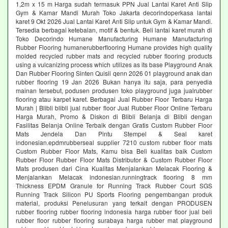
1,2m x 15 m Harga sudah termasuk PPN Jual Lantai Karet Anti Slip
Gym & Kamar Mandi Murah Toko Jakarta decorindoperkasa lantai
karet 9 Okt 2026 Jual Lantai Karet Anti Slip untuk Gym & Kamar Mandi.
Tersedia berbagai ketebalan, motif & bentuk. Beli lantai karet murah di
Toko Decorindo Humane Manufacturing Humane Manufacturing
Rubber Flooring humanerubberflooring Humane provides high quality
molded recycled rubber mats and recycled rubber flooring products
using a vulcanizing process which utilizes as its base Playground Anak
Dan Rubber Flooring Sinten Quisii qenn 2026 01 playground anak dan
rubber flooring 19 Jan 2026 Bukan hanya itu saja, para penyedia
mainan tersebut, podusen produsen toko playground juga jualrubber
flooring atau karpet karet. Berbagai Jual Rubber Floor Terbaru Harga
Murah | Blibli blibli jual rubber floor Jual Rubber Floor Online Terbaru
Harga Murah, Promo & Diskon di Blibli Belanja di Blibli dengan
Fasilitas Belanja Online Terbaik dengan Gratis Custom Rubber Floor
Mats Jendela Dan Pintu Stempel & Seal karet
indonesian.epdmrubberseal supplier 7210 custom rubber floor mats
Custom Rubber Floor Mats, Kamu bisa Beli kualitas baik Custom
Rubber Floor Rubber Floor Mats Distributor & Custom Rubber Floor
Mats produsen dari Cina Kualitas Menjalankan Melacak Flooring &
Menjalankan Melacak indonesian.runningtrack flooring 8 mm
Thickness EPDM Granule for Running Track Rubber Court SGS
Running Track Silicon PU Sports Flooring pengembangan produk
material, produksi Penelusuran yang terkait dengan PRODUSEN
rubber flooring rubber flooring indonesia harga rubber floor jual beli
rubber floor rubber flooring surabaya harga rubber mat playground