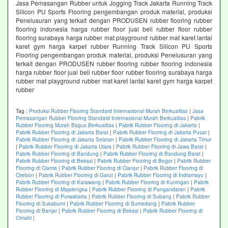
Jasa Pemasangan Rubber untuk Jogging Track Jakarta Running Track
Silicon PU Sports Flooring pengembangan produk material, produksi
Penelusuran yang terkait dengan PRODUSEN rubber flooring rubber
flooring indonesia harga rubber floor jual beli rubber floor rubber
flooring surabaya harga rubber mat playground rubber mat karet lantai
karet gym harga karpet rubber Running Track Silicon PU Sports
Flooring pengembangan produk material, produksi Penelusuran yang
terkait dengan PRODUSEN rubber flooring rubber flooring indonesia
harga rubber floor jual beli rubber floor rubber flooring surabaya harga
rubber mat playground rubber mat karet lantai karet gym harga karpet
rubber
Tag :
Produksi Rubber Flooring Standard Internasional Murah Berkualitas
|
Jasa
Pemasangan Rubber Flooring Standard Internasional Murah Berkualitas
|
Pabrik
Rubber Flooring Murah Bagus Berkualitas
|
Pabrik Rubber Flooring di Jakarta
|
Pabrik Rubber Flooring di Jakarta Barat
|
Pabrik Rubber Flooring di Jakarta Pusat
|
Pabrik Rubber Flooring di Jakarta Selatan
|
Pabrik Rubber Flooring di Jakarta Timur
|
Pabrik Rubber Flooring di Jakarta Utara
|
Pabrik Rubber Flooring di Jawa Barat
|
Pabrik Rubber Flooring di Bandung
|
Pabrik Rubber Flooring di Bandung Barat
|
Pabrik Rubber Flooring di Bekasi
|
Pabrik Rubber Flooring di Bogor
|
Pabrik Rubber
Flooring di Ciamis
|
Pabrik Rubber Flooring di Cianjur
|
Pabrik Rubber Flooring di
Cirebon
|
Pabrik Rubber Flooring di Garut
|
Pabrik Rubber Flooring di Indramayu
|
Pabrik Rubber Flooring di Karawang
|
Pabrik Rubber Flooring di Kuningan
|
Pabrik
Rubber Flooring di Majalengka
|
Pabrik Rubber Flooring di Pangandaran
|
Pabrik
Rubber Flooring di Purwakarta
|
Pabrik Rubber Flooring di Subang
|
Pabrik Rubber
Flooring di Sukabumi
|
Pabrik Rubber Flooring di Sumedang
|
Pabrik Rubber
Flooring di Banjar
|
Pabrik Rubber Flooring di Bekasi
|
Pabrik Rubber Flooring di
Cimahi
|