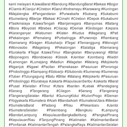
kami melayani #JawaBarat #Bandung #BandungBarat #Bekasi #Bogor
#Ciamis #Cianjur #Cirebon #Garut #Indramayu #Karawang #Kuningan
#Majalengka #Pangandaran #Purwakarta #Subang #Sukabumi
#Sumedang #Banjar #Bekasi #Cimahi #Cirebon #Depok #Sukabumi
#Tasikmalaya #JawaTengah #Banjarnegara #Banyumas #Batang
#Blora #Boyolali #Brebes #Cilacap #Demak #Grobogan #Jepara
#Karanganyar #Kebumen #Klaten #Kudus #Magelang #Pati
#Pekalongan #Pemalang #Purbalingga #Purworejo #Rembang
#Semarang #Sragen #Sukoharjo #Tegal #Temanggung #Wonogiri
#Wonosobo #Magelang #Pekalongan #Salatiga #Semarang
#Surakarta #Tegal #JawaTimur #Bangkalan #Banyuwangi #Blitar
#Bojonegoro #Bondowoso #Gresik #Jember #Jombang #Kediri
#Lamongan #Lumajang #Madiun #Magetan #Malang #Mojokerto
#Nganjuk #Ngawi #Pacitan #Pamekasan #Pasuruan #Ponorogo
#Probolinggo #Sampang #Sidoarjo #Situbondo #Sumenep #Sumenep
#Tuban #Tulungagung #Batu #Blitar #Malang #Mojokerto #Pasuruan
#Probolinggo #Surabaya #Jakarta #KepulauanSeribu #Jakarta #Barat
#Pusat #Selatan #Timur #Utara #banten #Lebak #Pandeglang
#Serang #Tangerang #Cilegon #Serang #Tangerang
#TangerangSelatan #Bantul #GunungKidul #KulonProgo #Sleman
#Yogyakarta #Sumatera #Aceh #BandaAceh #SumateraUtara #Medan
#SumateraBarat #Padang #Riau #Pekanbaru #Jambi
#SumateraSelatan #Palembang #Bengkulu #Lampung
#BandarLampung #KepulauanBangkaBelitung #PangkalPinang
#KepulauanRiau #TanjungPinang #Kalimatan #KalimantanBarat
#Pontianak #KalimantanTengah #PalangkaRaya #KalimantanSelatan