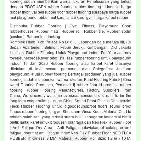
flooring sudah memberikan warna, ukuran Penelusuran yang terkait
dengan PRODUSEN rubber flooring rubber flooring indonesia harga
rubber floor jual beli rubber floor rubber flooring surabaya harga rubber
mat playground rubber mat karet lantai karet gym harga karpet rubber
Distributor Rubber Flooring | Gym, Fitness, Playground Sport
rubberhouses Rubber mats, Rubber roll, Rubber tile, Rubber epdm
(custom), Rubber interlocking
Komplek Ruko Rich Palace No D16, Jl.Lapangan bola meruya ilir, (Di
depan Apartement Belmont kebun Jeruk), Kembangan, DKI Jakarta
Istalisasi Rubber Flooring Untuk Playground Indoor For Your Journey
foyerjeunecordee.over blog istalisasi rubber flooring untuk playground
indoor 19 Jan 2026 Rubber flooring atau karpet karet biasanya
diletakan di latai secara permanen atau Categories: #mainan
playground, #jual rubber flooring Berbagai produsen yang jual rubber
flooring sudah memberikan warna, ukuran, Karet Flooring Pabrik | Cina
Karet Flooring Produsen, Pemasok tj rubber floor id products rubber
flooring Rubber Flooring Manufacturers, Factory, Suppliers From
China, We sincerely welcome overseas consumers to refer to for the
long term cooperation plus the China Sound Proof Fitness Commercial
Fleck Rubber Flooring untuk id.goodsoundproof floors sound proof
fitness rubber flooring for gym Shenzhen Vinco Keras Material Co, Ltd
adalah salah satu yang terbaik suara bukti kebugaran komersial bintik
bintik lantai karet untuk produsen olahraga dan Neo Flex Rubber Floor
| Anti Fatigue Dry Area | Anti Fatigue bataviakarpet catalogue anti
fatigue_doormat anti_fatigue index Neo Flex Rubber Floor. NEO FLEX
RUBBER Thickness: 8 MM; Material: Rubber; Roll Size: 1,2 m x 10 M,