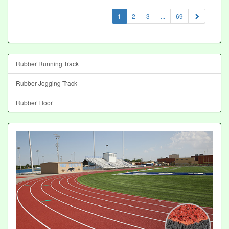
(current)
1
2
3
...
69
Rubber Running Track
Rubber Jogging Track
Rubber Floor