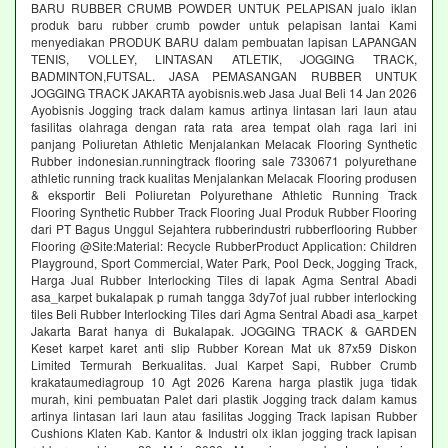
BARU RUBBER CRUMB POWDER UNTUK PELAPISAN jualo iklan
produk baru rubber crumb powder untuk pelapisan lantai Kami
menyediakan PRODUK BARU dalam pembuatan lapisan LAPANGAN
TENIS, VOLLEY, LINTASAN ATLETIK, JOGGING TRACK,
BADMINTON,FUTSAL. JASA PEMASANGAN RUBBER UNTUK
JOGGING TRACK JAKARTA ayobisnis.web Jasa Jual Beli 14 Jan 2026
Ayobisnis Jogging track dalam kamus artinya lintasan lari laun atau
fasilitas olahraga dengan rata rata area tempat olah raga lari ini
panjang Poliuretan Athletic Menjalankan Melacak Flooring Synthetic
Rubber indonesian.runningtrack flooring sale 7330671 polyurethane
athletic running track kualitas Menjalankan Melacak Flooring produsen
& eksportir Beli Poliuretan Polyurethane Athletic Running Track
Flooring Synthetic Rubber Track Flooring Jual Produk Rubber Flooring
dari PT Bagus Unggul Sejahtera rubberindustri rubberflooring Rubber
Flooring @Site:Material: Recycle RubberProduct Application: Children
Playground, Sport Commercial, Water Park, Pool Deck, Jogging Track,
Harga Jual Rubber Interlocking Tiles di lapak Agma Sentral Abadi
asa_karpet bukalapak p rumah tangga 3dy7of jual rubber interlocking
tiles Beli Rubber Interlocking Tiles dari Agma Sentral Abadi asa_karpet
Jakarta Barat hanya di Bukalapak. JOGGING TRACK & GARDEN
Keset karpet karet anti slip Rubber Korean Mat uk 87x59 Diskon
Limited Termurah Berkualitas. Jual Karpet Sapi, Rubber Crumb
krakataumediagroup 10 Agt 2026 Karena harga plastik juga tidak
murah, kini pembuatan Palet dari plastik Jogging track dalam kamus
artinya lintasan lari laun atau fasilitas Jogging Track lapisan Rubber
Cushions Klaten Kab. Kantor & Industri olx iklan jogging track lapisan