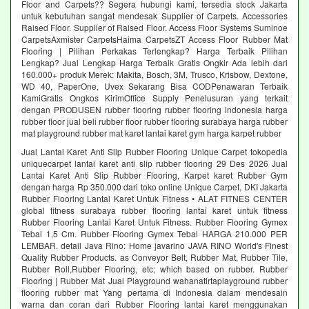
Floor and Carpets?? Segera hubungi kami, tersedia stock Jakarta
untuk kebutuhan sangat mendesak Supplier of Carpets. Accessories
Raised Floor. Supplier of Raised Floor. Access Floor Systems Suminoe
CarpetsAxmister CarpetsHaima CarpetsZT Access Floor Rubber Mat
Flooring | Pilihan Perkakas Terlengkap? Harga Terbaik Pilihan
Lengkap? Jual Lengkap Harga Terbaik Gratis Ongkir Ada lebih dari
160.000+ produk Merek: Makita, Bosch, 3M, Trusco, Krisbow, Dextone,
WD 40, PaperOne, Uvex Sekarang Bisa CODPenawaran Terbaik
KamiGratis Ongkos KirimOffice Supply Penelusuran yang terkait
dengan PRODUSEN rubber flooring rubber flooring indonesia harga
rubber floor jual beli rubber floor rubber flooring surabaya harga rubber
mat playground rubber mat karet lantai karet gym harga karpet rubber
Jual Lantai Karet Anti Slip Rubber Flooring Unique Carpet tokopedia
uniquecarpet lantai karet anti slip rubber flooring 29 Des 2026 Jual
Lantai Karet Anti Slip Rubber Flooring, Karpet karet Rubber Gym
dengan harga Rp 350.000 dari toko online Unique Carpet, DKI Jakarta
Rubber Flooring Lantai Karet Untuk Fitness • ALAT FITNES CENTER
global fitness surabaya rubber flooring lantai karet untuk fitness
Rubber Flooring Lantai Karet Untuk Fitness. Rubber Flooring Gymex
Tebal 1,5 Cm. Rubber Flooring Gymex Tebal HARGA 210.000 PER
LEMBAR. detail Java Rino: Home javarino JAVA RINO World's Finest
Quality Rubber Products. as Conveyor Belt, Rubber Mat, Rubber Tile,
Rubber Roll,Rubber Flooring, etc; which based on rubber. Rubber
Flooring | Rubber Mat Jual Playground wahanatirtaplayground rubber
flooring rubber mat Yang pertama di Indonesia dalam mendesain
warna dan coran dari Rubber Flooring lantai karet menggunakan