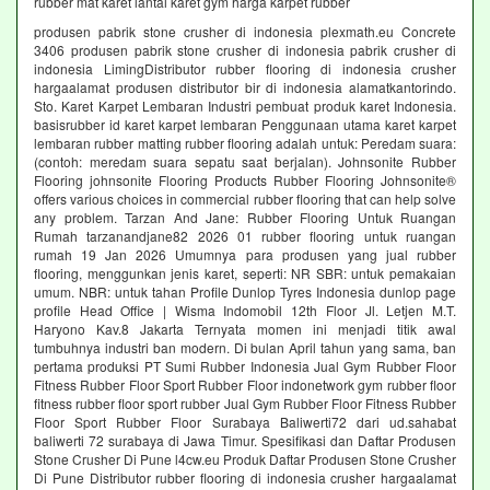
rubber mat karet lantai karet gym harga karpet rubber
produsen pabrik stone crusher di indonesia plexmath.eu Concrete
3406 produsen pabrik stone crusher di indonesia pabrik crusher di
indonesia LimingDistributor rubber flooring di indonesia crusher
hargaalamat produsen distributor bir di indonesia alamatkantorindo.
Sto. Karet Karpet Lembaran Industri pembuat produk karet Indonesia.
basisrubber id karet karpet lembaran Penggunaan utama karet karpet
lembaran rubber matting rubber flooring adalah untuk: Peredam suara:
(contoh: meredam suara sepatu saat berjalan). Johnsonite Rubber
Flooring johnsonite Flooring Products Rubber Flooring Johnsonite®
offers various choices in commercial rubber flooring that can help solve
any problem. Tarzan And Jane: Rubber Flooring Untuk Ruangan
Rumah tarzanandjane82 2026 01 rubber flooring untuk ruangan
rumah 19 Jan 2026 Umumnya para produsen yang jual rubber
flooring, menggunkan jenis karet, seperti: NR SBR: untuk pemakaian
umum. NBR: untuk tahan Profile Dunlop Tyres Indonesia dunlop page
profile Head Office | Wisma Indomobil 12th Floor Jl. Letjen M.T.
Haryono Kav.8 Jakarta Ternyata momen ini menjadi titik awal
tumbuhnya industri ban modern. Di bulan April tahun yang sama, ban
pertama produksi PT Sumi Rubber Indonesia Jual Gym Rubber Floor
Fitness Rubber Floor Sport Rubber Floor indonetwork gym rubber floor
fitness rubber floor sport rubber Jual Gym Rubber Floor Fitness Rubber
Floor Sport Rubber Floor Surabaya Baliwerti72 dari ud.sahabat
baliwerti 72 surabaya di Jawa Timur. Spesifikasi dan Daftar Produsen
Stone Crusher Di Pune l4cw.eu Produk Daftar Produsen Stone Crusher
Di Pune Distributor rubber flooring di indonesia crusher hargaalamat