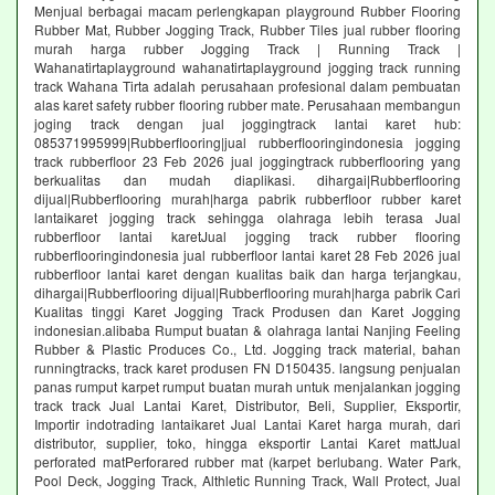
Menjual berbagai macam perlengkapan playground Rubber Flooring
Rubber Mat, Rubber Jogging Track, Rubber Tiles jual rubber flooring
murah harga rubber Jogging Track | Running Track |
Wahanatirtaplayground wahanatirtaplayground jogging track running
track Wahana Tirta adalah perusahaan profesional dalam pembuatan
alas karet safety rubber flooring rubber mate. Perusahaan membangun
joging track dengan jual joggingtrack lantai karet hub:
085371995999|Rubberflooring|jual rubberflooringindonesia jogging
track rubberfloor 23 Feb 2026 jual joggingtrack rubberflooring yang
berkualitas dan mudah diaplikasi. dihargai|Rubberflooring
dijual|Rubberflooring murah|harga pabrik rubberfloor rubber karet
lantaikaret jogging track sehingga olahraga lebih terasa Jual
rubberfloor lantai karetJual jogging track rubber flooring
rubberflooringindonesia jual rubberfloor lantai karet 28 Feb 2026 jual
rubberfloor lantai karet dengan kualitas baik dan harga terjangkau,
dihargai|Rubberflooring dijual|Rubberflooring murah|harga pabrik Cari
Kualitas tinggi Karet Jogging Track Produsen dan Karet Jogging
indonesian.alibaba Rumput buatan & olahraga lantai Nanjing Feeling
Rubber & Plastic Produces Co., Ltd. Jogging track material, bahan
runningtracks, track karet produsen FN D150435. langsung penjualan
panas rumput karpet rumput buatan murah untuk menjalankan jogging
track track Jual Lantai Karet, Distributor, Beli, Supplier, Eksportir,
Importir indotrading lantaikaret Jual Lantai Karet harga murah, dari
distributor, supplier, toko, hingga eksportir Lantai Karet mattJual
perforated matPerforared rubber mat (karpet berlubang. Water Park,
Pool Deck, Jogging Track, Althletic Running Track, Wall Protect, Jual