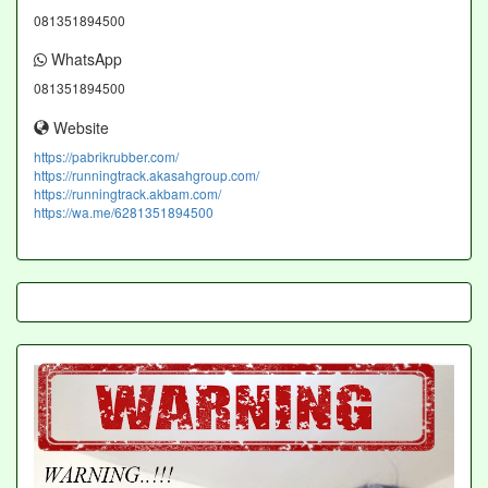
081351894500
WhatsApp
081351894500
Website
https://pabrikrubber.com/
https://runningtrack.akasahgroup.com/
https://runningtrack.akbam.com/
https://wa.me/6281351894500