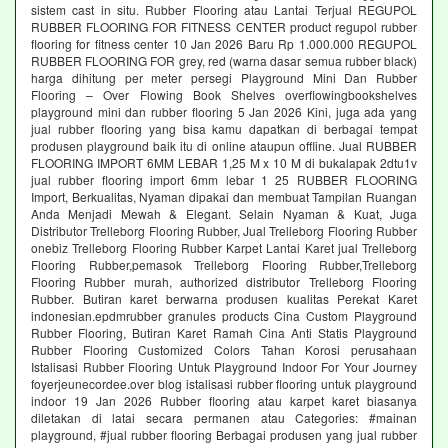
sistem cast in situ. Rubber Flooring atau Lantai Terjual REGUPOL
RUBBER FLOORING FOR FITNESS CENTER product regupol rubber
flooring for fitness center 10 Jan 2026 Baru Rp 1.000.000 REGUPOL
RUBBER FLOORING FOR grey, red (warna dasar semua rubber black)
harga dihitung per meter persegi Playground Mini Dan Rubber
Flooring – Over Flowing Book Shelves overflowingbookshelves
playground mini dan rubber flooring 5 Jan 2026 Kini, juga ada yang
jual rubber flooring yang bisa kamu dapatkan di berbagai tempat
produsen playground baik itu di online ataupun offline. Jual RUBBER
FLOORING IMPORT 6MM LEBAR 1,25 M x 10 M di bukalapak 2dtu1v
jual rubber flooring import 6mm lebar 1 25 RUBBER FLOORING
Import, Berkualitas, Nyaman dipakai dan membuat Tampilan Ruangan
Anda Menjadi Mewah & Elegant. Selain Nyaman & Kuat, Juga
Distributor Trelleborg Flooring Rubber, Jual Trelleborg Flooring Rubber
onebiz Trelleborg Flooring Rubber Karpet Lantai Karet jual Trelleborg
Flooring Rubber,pemasok Trelleborg Flooring Rubber,Trelleborg
Flooring Rubber murah, authorized distributor Trelleborg Flooring
Rubber. Butiran karet berwarna produsen kualitas Perekat Karet
indonesian.epdmrubber granules products Cina Custom Playground
Rubber Flooring, Butiran Karet Ramah Cina Anti Statis Playground
Rubber Flooring Customized Colors Tahan Korosi perusahaan
Istalisasi Rubber Flooring Untuk Playground Indoor For Your Journey
foyerjeunecordee.over blog istalisasi rubber flooring untuk playground
indoor 19 Jan 2026 Rubber flooring atau karpet karet biasanya
diletakan di latai secara permanen atau Categories: #mainan
playground, #jual rubber flooring Berbagai produsen yang jual rubber