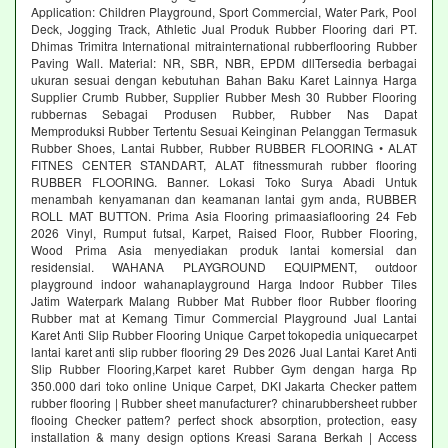
Application: Children Playground, Sport Commercial, Water Park, Pool
Deck, Jogging Track, Athletic Jual Produk Rubber Flooring dari PT.
Dhimas Trimitra International mitrainternational rubberflooring Rubber
Paving Wall. Material: NR, SBR, NBR, EPDM dllTersedia berbagai
ukuran sesuai dengan kebutuhan Bahan Baku Karet Lainnya Harga
Supplier Crumb Rubber, Supplier Rubber Mesh 30 Rubber Flooring
rubbernas Sebagai Produsen Rubber, Rubber Nas Dapat
Memproduksi Rubber Tertentu Sesuai Keinginan Pelanggan Termasuk
Rubber Shoes, Lantai Rubber, Rubber RUBBER FLOORING • ALAT
FITNES CENTER STANDART, ALAT fitnessmurah rubber flooring
RUBBER FLOORING. Banner. Lokasi Toko Surya Abadi Untuk
menambah kenyamanan dan keamanan lantai gym anda, RUBBER
ROLL MAT BUTTON. Prima Asia Flooring primaasiaflooring 24 Feb
2026 Vinyl, Rumput futsal, Karpet, Raised Floor, Rubber Flooring,
Wood Prima Asia menyediakan produk lantai komersial dan
residensial. WAHANA PLAYGROUND EQUIPMENT, outdoor
playground indoor wahanaplayground Harga Indoor Rubber Tiles
Jatim Waterpark Malang Rubber Mat Rubber floor Rubber flooring
Rubber mat at Kemang Timur Commercial Playground Jual Lantai
Karet Anti Slip Rubber Flooring Unique Carpet tokopedia uniquecarpet
lantai karet anti slip rubber flooring 29 Des 2026 Jual Lantai Karet Anti
Slip Rubber Flooring,Karpet karet Rubber Gym dengan harga Rp
350.000 dari toko online Unique Carpet, DKI Jakarta Checker pattem
rubber flooring | Rubber sheet manufacturer? chinarubbersheet rubber
flooing Checker pattem? perfect shock absorption, protection, easy
installation & many design options Kreasi Sarana Berkah | Access