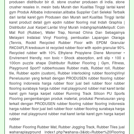
produsen distributor bir di. stone crusher produsen di india. stone
crusher resales in. mesin batu Murah dan Kualitas Tinggi lantai karet
gym Produk Alibaba indonesian.alibaba Supplier Cari Seleksi Terbaik
dari lantai karet gym Produsen dan Murah sert Kualitas Tinggi lantai
karet product detail gym epdm rubber flooring mat Indah Graphia |
Distributor Jual Karpet Lantai Vinyl Murah indahgraphiaMeliputi: Coin
Mat Roll (Rubber), Water Trap, Nomad China Dan Sebagainya
Melayani Instalasi Vinyl Flooring, pembuatan Lapangan Olaraga
(Tennis, Rockit Recycled Rubber Floor with EPDM Granular
RKC04FLR kredoaum id recycled rubber floor with epdm granular 90%
Recycled rubber with 10% Ethylene Propylene Diene Monomer •
Envirement friendly, non toxic • Shock absorption, anti slip • 100 x
100cm puzzle shape Distributor Rubber Flooring | Gym, Fitness,
Playground Sport? rubberhouses Rubber mats, Rubber roll, Rubber
tile, Rubber epdm (custom), Rubber interlocking rubber flooringVinyl
Penelusuran yang terkait dengan PRODUSEN rubber flooring rubber
flooring indonesia harga rubber floor jual beli rubber floor rubber
flooring surabaya harga rubber mat playground rubber mat karet lantai
karet gym harga karpet rubber Running Track Silicon PU Sports
Flooring pengembangan produk material, produksi Penelusuran yang
terkait dengan PRODUSEN rubber flooring rubber flooring indonesia
harga rubber floor jual beli rubber floor rubber flooring surabaya harga
rubber mat playground rubber mat karet lantai karet gym harga karpet
rubber
Rubber Flooring Rubber Mat, Rubber Jogging Track, Rubber Tiles jual
wahanaplayground index1.php?wahana=3&idc=Rubber%20Flooring