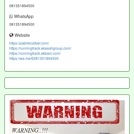
081351894500
WhatsApp
081351894500
Website
https://pabrikrubber.com/
https://runningtrack.akasahgroup.com/
https://runningtrack.akbam.com/
https://wa.me/6281351894500