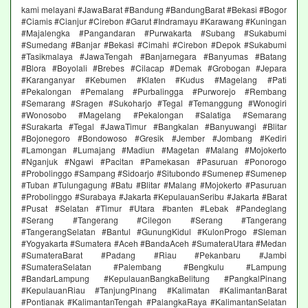
kami melayani #JawaBarat #Bandung #BandungBarat #Bekasi #Bogor
#Ciamis #Cianjur #Cirebon #Garut #Indramayu #Karawang #Kuningan
#Majalengka #Pangandaran #Purwakarta #Subang #Sukabumi
#Sumedang #Banjar #Bekasi #Cimahi #Cirebon #Depok #Sukabumi
#Tasikmalaya #JawaTengah #Banjarnegara #Banyumas #Batang
#Blora #Boyolali #Brebes #Cilacap #Demak #Grobogan #Jepara
#Karanganyar #Kebumen #Klaten #Kudus #Magelang #Pati
#Pekalongan #Pemalang #Purbalingga #Purworejo #Rembang
#Semarang #Sragen #Sukoharjo #Tegal #Temanggung #Wonogiri
#Wonosobo #Magelang #Pekalongan #Salatiga #Semarang
#Surakarta #Tegal #JawaTimur #Bangkalan #Banyuwangi #Blitar
#Bojonegoro #Bondowoso #Gresik #Jember #Jombang #Kediri
#Lamongan #Lumajang #Madiun #Magetan #Malang #Mojokerto
#Nganjuk #Ngawi #Pacitan #Pamekasan #Pasuruan #Ponorogo
#Probolinggo #Sampang #Sidoarjo #Situbondo #Sumenep #Sumenep
#Tuban #Tulungagung #Batu #Blitar #Malang #Mojokerto #Pasuruan
#Probolinggo #Surabaya #Jakarta #KepulauanSeribu #Jakarta #Barat
#Pusat #Selatan #Timur #Utara #banten #Lebak #Pandeglang
#Serang #Tangerang #Cilegon #Serang #Tangerang
#TangerangSelatan #Bantul #GunungKidul #KulonProgo #Sleman
#Yogyakarta #Sumatera #Aceh #BandaAceh #SumateraUtara #Medan
#SumateraBarat #Padang #Riau #Pekanbaru #Jambi
#SumateraSelatan #Palembang #Bengkulu #Lampung
#BandarLampung #KepulauanBangkaBelitung #PangkalPinang
#KepulauanRiau #TanjungPinang #Kalimatan #KalimantanBarat
#Pontianak #KalimantanTengah #PalangkaRaya #KalimantanSelatan