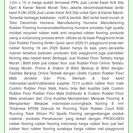
1,2m x 15 m Harga sudah termasuk PPN Jual Lantai Karet Anti Slip
Gym & Kamar Mandi Murah Toko Jakarta decorindoperkasa lantai
karet 9 Okt 2026 Jual Lantai Karet Anti Slip untuk Gym & Kamar Mandi.
Tersedia berbagai ketebalan, motif & bentuk. Beli lantai karet murah di
Toko Decorindo Humane Manufacturing Humane Manufacturing
Rubber Flooring humanerubberflooring Humane provides high quality
molded recycled rubber mats and recycled rubber flooring products
using a vulcanizing process which utilizes as its base Playground Anak
Dan Rubber Flooring Sinten Quisii qenn 2026 01 playground anak dan
rubber flooring 19 Jan 2026 Bukan hanya itu saja, para penyedia
mainan tersebut, podusen produsen toko playground juga jualrubber
flooring atau karpet karet. Berbagai Jual Rubber Floor Terbaru Harga
Murah | Blibli blibli jual rubber floor Jual Rubber Floor Online Terbaru
Harga Murah, Promo & Diskon di Blibli Belanja di Blibli dengan
Fasilitas Belanja Online Terbaik dengan Gratis Custom Rubber Floor
Mats Jendela Dan Pintu Stempel & Seal karet
indonesian.epdmrubberseal supplier 7210 custom rubber floor mats
Custom Rubber Floor Mats, Kamu bisa Beli kualitas baik Custom
Rubber Floor Rubber Floor Mats Distributor & Custom Rubber Floor
Mats produsen dari Cina Kualitas Menjalankan Melacak Flooring &
Menjalankan Melacak indonesian.runningtrack flooring 8 mm
Thickness EPDM Granule for Running Track Rubber Court SGS
Running Track Silicon PU Sports Flooring pengembangan produk
material, produksi Penelusuran yang terkait dengan PRODUSEN
rubber flooring rubber flooring indonesia harga rubber floor jual beli
rubber floor rubber flooring surabaya harga rubber mat playground