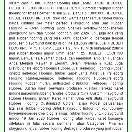
sistem cast in situ. Rubber Flooring atau Lantai Terjual REGUPOL
RUBBER FLOORING FOR FITNESS CENTER product regupol rubber
flooring for fitness center 10 Jan 2026 Baru Rp 1.000.000 REGUPOL
RUBBER FLOORING FOR grey, red (warna dasar semua rubber black)
harga dihitung per meter persegi Playground Mini Dan Rubber
Flooring – Over Flowing Book Shelves overflowingbookshelves
playground mini dan rubber flooring 5 Jan 2026 Kini, juga ada yang
jual rubber flooring yang bisa kamu dapatkan di berbagai tempat
produsen playground baik itu di online ataupun offline. Jual RUBBER
FLOORING IMPORT 6MM LEBAR 1,25 M x 10 M di bukalapak 2dtu1v
jual rubber flooring import 6mm lebar 1 25 RUBBER FLOORING
Import, Berkualitas, Nyaman dipakai dan membuat Tampilan Ruangan
Anda Menjadi Mewah & Elegant. Selain Nyaman & Kuat, Juga
Distributor Trelleborg Flooring Rubber, Jual Trelleborg Flooring Rubber
onebiz Trelleborg Flooring Rubber Karpet Lantai Karet jual Trelleborg
Flooring Rubber,pemasok Trelleborg Flooring Rubber,Trelleborg
Flooring Rubber murah, authorized distributor Trelleborg Flooring
Rubber. Butiran karet berwarna produsen kualitas Perekat Karet
indonesian.epdmrubber granules products Cina Custom Playground
Rubber Flooring, Butiran Karet Ramah Cina Anti Statis Playground
Rubber Flooring Customized Colors Tahan Korosi perusahaan
Istalisasi Rubber Flooring Untuk Playground Indoor For Your Journey
foyerjeunecordee.over blog istalisasi rubber flooring untuk playground
indoor 19 Jan 2026 Rubber flooring atau karpet karet biasanya
diletakan di latai secara permanen atau Categories: #mainan
playground, #jual rubber flooring Berbagai produsen yang jual rubber