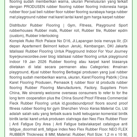
flooring sudah memberikan warna, ukuran Penelusuran yang terkait
dengan PRODUSEN rubber flooring rubber flooring indonesia harga
rubber floor jual beli rubber floor rubber flooring surabaya harga rubber
mat playground rubber mat karet lantai karet gym harga karpet rubber
Distributor Rubber Flooring | Gym, Fitness, Playground Sport
rubberhouses Rubber mats, Rubber roll, Rubber tile, Rubber epdm
(custom), Rubber interlocking
Komplek Ruko Rich Palace No D16, Jl.Lapangan bola meruya ilir, (Di
depan Apartement Belmont kebun Jeruk), Kembangan, DKI Jakarta
Istalisasi Rubber Flooring Untuk Playground Indoor For Your Journey
foyerjeunecordee.over blog istalisasi rubber flooring untuk playground
indoor 19 Jan 2026 Rubber flooring atau karpet karet biasanya
diletakan di latai secara permanen atau Categories: #mainan
playground, #jual rubber flooring Berbagai produsen yang jual rubber
flooring sudah memberikan warna, ukuran, Karet Flooring Pabrik | Cina
Karet Flooring Produsen, Pemasok tj rubber floor id products rubber
flooring Rubber Flooring Manufacturers, Factory, Suppliers From
China, We sincerely welcome overseas consumers to refer to for the
long term cooperation plus the China Sound Proof Fitness Commercial
Fleck Rubber Flooring untuk id.goodsoundproof floors sound proof
fitness rubber flooring for gym Shenzhen Vinco Keras Material Co, Ltd
adalah salah satu yang terbaik suara bukti kebugaran komersial bintik
bintik lantai karet untuk produsen olahraga dan Neo Flex Rubber Floor
| Anti Fatigue Dry Area | Anti Fatigue bataviakarpet catalogue anti
fatigue_doormat anti_fatigue index Neo Flex Rubber Floor. NEO FLEX
RUBBER Thickness: 8 MM; Material: Rubber; Roll Size: 1,2 m x 10 M,