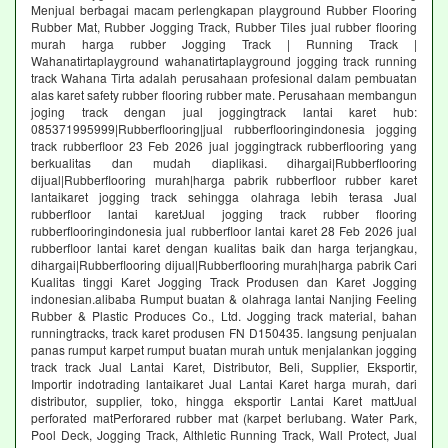
Menjual berbagai macam perlengkapan playground Rubber Flooring
Rubber Mat, Rubber Jogging Track, Rubber Tiles jual rubber flooring
murah harga rubber Jogging Track | Running Track |
Wahanatirtaplayground wahanatirtaplayground jogging track running
track Wahana Tirta adalah perusahaan profesional dalam pembuatan
alas karet safety rubber flooring rubber mate. Perusahaan membangun
joging track dengan jual joggingtrack lantai karet hub:
085371995999|Rubberflooring|jual rubberflooringindonesia jogging
track rubberfloor 23 Feb 2026 jual joggingtrack rubberflooring yang
berkualitas dan mudah diaplikasi. dihargai|Rubberflooring
dijual|Rubberflooring murah|harga pabrik rubberfloor rubber karet
lantaikaret jogging track sehingga olahraga lebih terasa Jual
rubberfloor lantai karetJual jogging track rubber flooring
rubberflooringindonesia jual rubberfloor lantai karet 28 Feb 2026 jual
rubberfloor lantai karet dengan kualitas baik dan harga terjangkau,
dihargai|Rubberflooring dijual|Rubberflooring murah|harga pabrik Cari
Kualitas tinggi Karet Jogging Track Produsen dan Karet Jogging
indonesian.alibaba Rumput buatan & olahraga lantai Nanjing Feeling
Rubber & Plastic Produces Co., Ltd. Jogging track material, bahan
runningtracks, track karet produsen FN D150435. langsung penjualan
panas rumput karpet rumput buatan murah untuk menjalankan jogging
track track Jual Lantai Karet, Distributor, Beli, Supplier, Eksportir,
Importir indotrading lantaikaret Jual Lantai Karet harga murah, dari
distributor, supplier, toko, hingga eksportir Lantai Karet mattJual
perforated matPerforared rubber mat (karpet berlubang. Water Park,
Pool Deck, Jogging Track, Althletic Running Track, Wall Protect, Jual