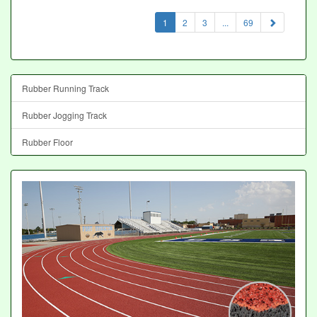
(current)
1
2
3
...
69
Rubber Running Track
Rubber Jogging Track
Rubber Floor