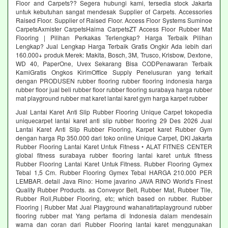
Floor and Carpets?? Segera hubungi kami, tersedia stock Jakarta
untuk kebutuhan sangat mendesak Supplier of Carpets. Accessories
Raised Floor. Supplier of Raised Floor. Access Floor Systems Suminoe
CarpetsAxmister CarpetsHaima CarpetsZT Access Floor Rubber Mat
Flooring | Pilihan Perkakas Terlengkap? Harga Terbaik Pilihan
Lengkap? Jual Lengkap Harga Terbaik Gratis Ongkir Ada lebih dari
160.000+ produk Merek: Makita, Bosch, 3M, Trusco, Krisbow, Dextone,
WD 40, PaperOne, Uvex Sekarang Bisa CODPenawaran Terbaik
KamiGratis Ongkos KirimOffice Supply Penelusuran yang terkait
dengan PRODUSEN rubber flooring rubber flooring indonesia harga
rubber floor jual beli rubber floor rubber flooring surabaya harga rubber
mat playground rubber mat karet lantai karet gym harga karpet rubber
Jual Lantai Karet Anti Slip Rubber Flooring Unique Carpet tokopedia
uniquecarpet lantai karet anti slip rubber flooring 29 Des 2026 Jual
Lantai Karet Anti Slip Rubber Flooring, Karpet karet Rubber Gym
dengan harga Rp 350.000 dari toko online Unique Carpet, DKI Jakarta
Rubber Flooring Lantai Karet Untuk Fitness • ALAT FITNES CENTER
global fitness surabaya rubber flooring lantai karet untuk fitness
Rubber Flooring Lantai Karet Untuk Fitness. Rubber Flooring Gymex
Tebal 1,5 Cm. Rubber Flooring Gymex Tebal HARGA 210.000 PER
LEMBAR. detail Java Rino: Home javarino JAVA RINO World's Finest
Quality Rubber Products. as Conveyor Belt, Rubber Mat, Rubber Tile,
Rubber Roll,Rubber Flooring, etc; which based on rubber. Rubber
Flooring | Rubber Mat Jual Playground wahanatirtaplayground rubber
flooring rubber mat Yang pertama di Indonesia dalam mendesain
warna dan coran dari Rubber Flooring lantai karet menggunakan