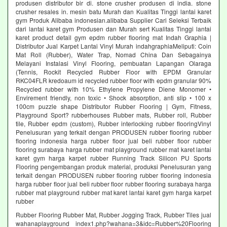
produsen distributor bir di. stone crusher produsen di india. stone
crusher resales in. mesin batu Murah dan Kualitas Tinggi lantai karet
gym Produk Alibaba indonesian.alibaba Supplier Cari Seleksi Terbaik
dari lantai karet gym Produsen dan Murah sert Kualitas Tinggi lantai
karet product detail gym epdm rubber flooring mat Indah Graphia |
Distributor Jual Karpet Lantai Vinyl Murah indahgraphiaMeliputi: Coin
Mat Roll (Rubber), Water Trap, Nomad China Dan Sebagainya
Melayani Instalasi Vinyl Flooring, pembuatan Lapangan Olaraga
(Tennis, Rockit Recycled Rubber Floor with EPDM Granular
RKC04FLR kredoaum id recycled rubber floor with epdm granular 90%
Recycled rubber with 10% Ethylene Propylene Diene Monomer •
Envirement friendly, non toxic • Shock absorption, anti slip • 100 x
100cm puzzle shape Distributor Rubber Flooring | Gym, Fitness,
Playground Sport? rubberhouses Rubber mats, Rubber roll, Rubber
tile, Rubber epdm (custom), Rubber interlocking rubber flooringVinyl
Penelusuran yang terkait dengan PRODUSEN rubber flooring rubber
flooring indonesia harga rubber floor jual beli rubber floor rubber
flooring surabaya harga rubber mat playground rubber mat karet lantai
karet gym harga karpet rubber Running Track Silicon PU Sports
Flooring pengembangan produk material, produksi Penelusuran yang
terkait dengan PRODUSEN rubber flooring rubber flooring indonesia
harga rubber floor jual beli rubber floor rubber flooring surabaya harga
rubber mat playground rubber mat karet lantai karet gym harga karpet
rubber
Rubber Flooring Rubber Mat, Rubber Jogging Track, Rubber Tiles jual
wahanaplayground index1.php?wahana=3&idc=Rubber%20Flooring