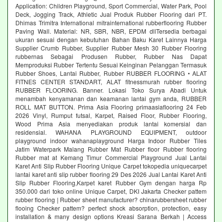
Application: Children Playground, Sport Commercial, Water Park, Pool
Deck, Jogging Track, Athletic Jual Produk Rubber Flooring dari PT.
Dhimas Trimitra International mitrainternational rubberflooring Rubber
Paving Wall. Material: NR, SBR, NBR, EPDM dllTersedia berbagai
ukuran sesuai dengan kebutuhan Bahan Baku Karet Lainnya Harga
Supplier Crumb Rubber, Supplier Rubber Mesh 30 Rubber Flooring
rubbernas Sebagai Produsen Rubber, Rubber Nas Dapat
Memproduksi Rubber Tertentu Sesuai Keinginan Pelanggan Termasuk
Rubber Shoes, Lantai Rubber, Rubber RUBBER FLOORING • ALAT
FITNES CENTER STANDART, ALAT fitnessmurah rubber flooring
RUBBER FLOORING. Banner. Lokasi Toko Surya Abadi Untuk
menambah kenyamanan dan keamanan lantai gym anda, RUBBER
ROLL MAT BUTTON. Prima Asia Flooring primaasiaflooring 24 Feb
2026 Vinyl, Rumput futsal, Karpet, Raised Floor, Rubber Flooring,
Wood Prima Asia menyediakan produk lantai komersial dan
residensial. WAHANA PLAYGROUND EQUIPMENT, outdoor
playground indoor wahanaplayground Harga Indoor Rubber Tiles
Jatim Waterpark Malang Rubber Mat Rubber floor Rubber flooring
Rubber mat at Kemang Timur Commercial Playground Jual Lantai
Karet Anti Slip Rubber Flooring Unique Carpet tokopedia uniquecarpet
lantai karet anti slip rubber flooring 29 Des 2026 Jual Lantai Karet Anti
Slip Rubber Flooring,Karpet karet Rubber Gym dengan harga Rp
350.000 dari toko online Unique Carpet, DKI Jakarta Checker pattem
rubber flooring | Rubber sheet manufacturer? chinarubbersheet rubber
flooing Checker pattem? perfect shock absorption, protection, easy
installation & many design options Kreasi Sarana Berkah | Access