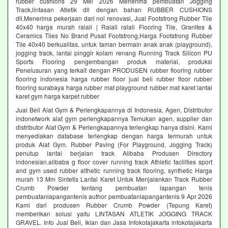
rubber cushions 29 Mei 2026 Menerima pembuatan Jogging
Track,lintasan Atletik dll dengan bahan RUBBER CUSHIONS
dll.Menerima pekerjaan dari nol renovasi, Jual Footstrong Rubber Tile
40x40 harga murah ralali | Ralali ralali Flooring Tile, Granites &
Ceramics Tiles No Brand Pusat Footstrong,Harga Footstrong Rubber
Tile 40x40 berkualitas. untuk taman bermain anak anak (playground),
jogging track, lantai pinggir kolam renang Running Track Silicon PU
Sports Flooring pengembangan produk material, produksi
Penelusuran yang terkait dengan PRODUSEN rubber flooring rubber
flooring indonesia harga rubber floor jual beli rubber floor rubber
flooring surabaya harga rubber mat playground rubber mat karet lantai
karet gym harga karpet rubber
Jual Beli Alat Gym & Perlengkapannya di Indonesia, Agen, Distributor
indonetwork alat gym perlengkapannya Temukan agen, supplier dan
distributor Alat Gym & Perlengkapannya terlengkap hanya disini. Kami
menyediakan database terlengkap dengan harga termurah untuk
produk Alat Gym. Rubber Paving (For Playground, Jogging Track)
penutup lantai berjalan track Alibaba Produsen Directory
indonesian.alibaba g floor cover running track Athletic facilities sport
and gym used rubber althetic running track flooring, synthetic Harga
murah 13 Mm Sintetis Lantai Karet Untuk Menjalankan Track Rubber
Crumb Powder tentang pembuatan lapangan tenis
pembuatanlapangantenis author pembuatanlapangantenis 9 Apr 2026
Kami dari produsen Rubber Crumb Powder (Tepung Karet)
memberikan solusi yaitu LINTASAN ATLETIK JOGGING TRACK
GRAVEL. Info Jual Beli, Iklan dan Jasa Infokotajakarta infokotajakarta