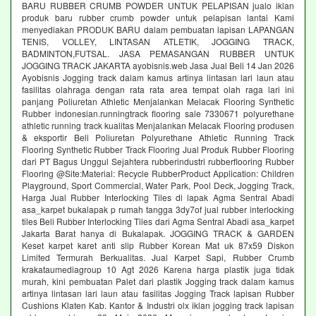
BARU RUBBER CRUMB POWDER UNTUK PELAPISAN jualo iklan
produk baru rubber crumb powder untuk pelapisan lantai Kami
menyediakan PRODUK BARU dalam pembuatan lapisan LAPANGAN
TENIS, VOLLEY, LINTASAN ATLETIK, JOGGING TRACK,
BADMINTON,FUTSAL. JASA PEMASANGAN RUBBER UNTUK
JOGGING TRACK JAKARTA ayobisnis.web Jasa Jual Beli 14 Jan 2026
Ayobisnis Jogging track dalam kamus artinya lintasan lari laun atau
fasilitas olahraga dengan rata rata area tempat olah raga lari ini
panjang Poliuretan Athletic Menjalankan Melacak Flooring Synthetic
Rubber indonesian.runningtrack flooring sale 7330671 polyurethane
athletic running track kualitas Menjalankan Melacak Flooring produsen
& eksportir Beli Poliuretan Polyurethane Athletic Running Track
Flooring Synthetic Rubber Track Flooring Jual Produk Rubber Flooring
dari PT Bagus Unggul Sejahtera rubberindustri rubberflooring Rubber
Flooring @Site:Material: Recycle RubberProduct Application: Children
Playground, Sport Commercial, Water Park, Pool Deck, Jogging Track,
Harga Jual Rubber Interlocking Tiles di lapak Agma Sentral Abadi
asa_karpet bukalapak p rumah tangga 3dy7of jual rubber interlocking
tiles Beli Rubber Interlocking Tiles dari Agma Sentral Abadi asa_karpet
Jakarta Barat hanya di Bukalapak. JOGGING TRACK & GARDEN
Keset karpet karet anti slip Rubber Korean Mat uk 87x59 Diskon
Limited Termurah Berkualitas. Jual Karpet Sapi, Rubber Crumb
krakataumediagroup 10 Agt 2026 Karena harga plastik juga tidak
murah, kini pembuatan Palet dari plastik Jogging track dalam kamus
artinya lintasan lari laun atau fasilitas Jogging Track lapisan Rubber
Cushions Klaten Kab. Kantor & Industri olx iklan jogging track lapisan