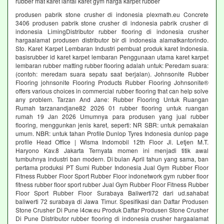
rubber mat karet lantai karet gym harga karpet rubber
produsen pabrik stone crusher di indonesia plexmath.eu Concrete
3406 produsen pabrik stone crusher di indonesia pabrik crusher di
indonesia LimingDistributor rubber flooring di indonesia crusher
hargaalamat produsen distributor bir di indonesia alamatkantorindo.
Sto. Karet Karpet Lembaran Industri pembuat produk karet Indonesia.
basisrubber id karet karpet lembaran Penggunaan utama karet karpet
lembaran rubber matting rubber flooring adalah untuk: Peredam suara:
(contoh: meredam suara sepatu saat berjalan). Johnsonite Rubber
Flooring johnsonite Flooring Products Rubber Flooring Johnsonite®
offers various choices in commercial rubber flooring that can help solve
any problem. Tarzan And Jane: Rubber Flooring Untuk Ruangan
Rumah tarzanandjane82 2026 01 rubber flooring untuk ruangan
rumah 19 Jan 2026 Umumnya para produsen yang jual rubber
flooring, menggunkan jenis karet, seperti: NR SBR: untuk pemakaian
umum. NBR: untuk tahan Profile Dunlop Tyres Indonesia dunlop page
profile Head Office | Wisma Indomobil 12th Floor Jl. Letjen M.T.
Haryono Kav.8 Jakarta Ternyata momen ini menjadi titik awal
tumbuhnya industri ban modern. Di bulan April tahun yang sama, ban
pertama produksi PT Sumi Rubber Indonesia Jual Gym Rubber Floor
Fitness Rubber Floor Sport Rubber Floor indonetwork gym rubber floor
fitness rubber floor sport rubber Jual Gym Rubber Floor Fitness Rubber
Floor Sport Rubber Floor Surabaya Baliwerti72 dari ud.sahabat
baliwerti 72 surabaya di Jawa Timur. Spesifikasi dan Daftar Produsen
Stone Crusher Di Pune l4cw.eu Produk Daftar Produsen Stone Crusher
Di Pune Distributor rubber flooring di indonesia crusher hargaalamat