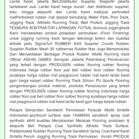
Lantai Karet, jakarta Beli,Distributor, Supplier, Eksportir jakarta
lantaikaret Jual Lantai Karet harga murah, dari distributor, supplier,
toko, hingga eksportir dan Lantai Karet mattJual perforated
matPerforared rubber mat (karpet berlubang Water Park, Pool Deck,
Jogging Track, Althletic Running Track, Wall Protect, Jogging Track
TEXMURA KONTRAKTOR LAPANGAN FUTSAL texmura joggingtrack
Kami menawarkan produk pelapisan permukaan (Floor Finishing)
untuk jogging running track dengan teknologi terkini dan kualitas
terbaik yaitu SigmaTurf RUBBER NAS Supplier Crumb Rubber,
Supplier Rubber Mesh 30 rubbernas Rubber Nas Juga Memproduksi
Dan Menyediakan Berbagai Produk Rubber Atletik Running track
Official ASEAN GAMES Senayan Jakarta Palembang Penelusuran
yang terkait dengan PRODUSEN rubber flooring rubber flooring
indonesia harga rubber floor jual beli rubber floor rubber flooring
surabaya harga rubber mat playground rubber mat karet lantai karet
gym harga karpet rubber Running Track Silicon PU Sports Flooring
pengembangan produk material, produksi Penelusuran yang terkait
dengan PRODUSEN rubber flooring rubber flooring indonesia harga
rubber floor jual beli rubber floor rubber flooring surabaya harga rubber
mat playground rubber mat karet lantai karet gym harga karpet rubber
Pelapis Semprotan Sandwich Permukaan Pelacak Atletik Sintetik
indonesian.sportcourt surface sale 10486993 sandwich spray coat
synthetic athlit kualitas Menjalankan Melacak Flooring produsen &
eksportir Beli Pelapis Coat Synthetic Athletic Track Surface,
Prefabricated Rubber Running Track Sandwich Spray Coat Karet Karet
Sintetis Penuh Jogging Running Track Permukaan. murah PRODUK