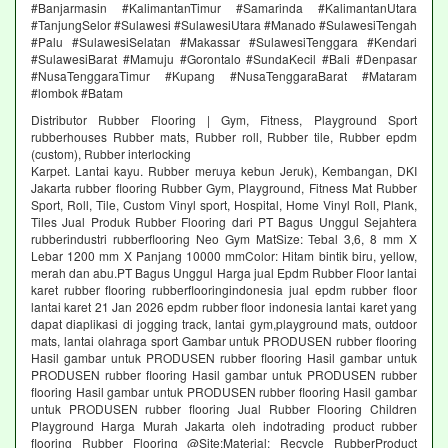
#Banjarmasin #KalimantanTimur #Samarinda #KalimantanUtara
#TanjungSelor #Sulawesi #SulawesiUtara #Manado #SulawesiTengah
#Palu #SulawesiSelatan #Makassar #SulawesiTenggara #Kendari
#SulawesiBarat #Mamuju #Gorontalo #SundaKecil #Bali #Denpasar
#NusaTenggaraTimur #Kupang #NusaTenggaraBarat #Mataram
#lombok #Batam
Distributor Rubber Flooring | Gym, Fitness, Playground Sport
rubberhouses Rubber mats, Rubber roll, Rubber tile, Rubber epdm
(custom), Rubber interlocking
Karpet. Lantai kayu. Rubber meruya kebun Jeruk), Kembangan, DKI
Jakarta rubber flooring Rubber Gym, Playground, Fitness Mat Rubber
Sport, Roll, Tile, Custom Vinyl sport, Hospital, Home Vinyl Roll, Plank,
Tiles Jual Produk Rubber Flooring dari PT Bagus Unggul Sejahtera
rubberindustri rubberflooring Neo Gym MatSize: Tebal 3,6, 8 mm X
Lebar 1200 mm X Panjang 10000 mmColor: Hitam bintik biru, yellow,
merah dan abu.PT Bagus Unggul Harga jual Epdm Rubber Floor lantai
karet rubber flooring rubberflooringindonesia jual epdm rubber floor
lantai karet 21 Jan 2026 epdm rubber floor indonesia lantai karet yang
dapat diaplikasi di jogging track, lantai gym,playground mats, outdoor
mats, lantai olahraga sport Gambar untuk PRODUSEN rubber flooring
Hasil gambar untuk PRODUSEN rubber flooring Hasil gambar untuk
PRODUSEN rubber flooring Hasil gambar untuk PRODUSEN rubber
flooring Hasil gambar untuk PRODUSEN rubber flooring Hasil gambar
untuk PRODUSEN rubber flooring Jual Rubber Flooring Children
Playground Harga Murah Jakarta oleh indotrading product rubber
flooring Rubber Flooring @Site:Material: Recycle RubberProduct