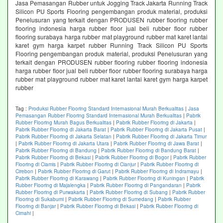
Jasa Pemasangan Rubber untuk Jogging Track Jakarta Running Track
Silicon PU Sports Flooring pengembangan produk material, produksi
Penelusuran yang terkait dengan PRODUSEN rubber flooring rubber
flooring indonesia harga rubber floor jual beli rubber floor rubber
flooring surabaya harga rubber mat playground rubber mat karet lantai
karet gym harga karpet rubber Running Track Silicon PU Sports
Flooring pengembangan produk material, produksi Penelusuran yang
terkait dengan PRODUSEN rubber flooring rubber flooring indonesia
harga rubber floor jual beli rubber floor rubber flooring surabaya harga
rubber mat playground rubber mat karet lantai karet gym harga karpet
rubber
Tag :
Produksi Rubber Flooring Standard Internasional Murah Berkualitas
|
Jasa
Pemasangan Rubber Flooring Standard Internasional Murah Berkualitas
|
Pabrik
Rubber Flooring Murah Bagus Berkualitas
|
Pabrik Rubber Flooring di Jakarta
|
Pabrik Rubber Flooring di Jakarta Barat
|
Pabrik Rubber Flooring di Jakarta Pusat
|
Pabrik Rubber Flooring di Jakarta Selatan
|
Pabrik Rubber Flooring di Jakarta Timur
|
Pabrik Rubber Flooring di Jakarta Utara
|
Pabrik Rubber Flooring di Jawa Barat
|
Pabrik Rubber Flooring di Bandung
|
Pabrik Rubber Flooring di Bandung Barat
|
Pabrik Rubber Flooring di Bekasi
|
Pabrik Rubber Flooring di Bogor
|
Pabrik Rubber
Flooring di Ciamis
|
Pabrik Rubber Flooring di Cianjur
|
Pabrik Rubber Flooring di
Cirebon
|
Pabrik Rubber Flooring di Garut
|
Pabrik Rubber Flooring di Indramayu
|
Pabrik Rubber Flooring di Karawang
|
Pabrik Rubber Flooring di Kuningan
|
Pabrik
Rubber Flooring di Majalengka
|
Pabrik Rubber Flooring di Pangandaran
|
Pabrik
Rubber Flooring di Purwakarta
|
Pabrik Rubber Flooring di Subang
|
Pabrik Rubber
Flooring di Sukabumi
|
Pabrik Rubber Flooring di Sumedang
|
Pabrik Rubber
Flooring di Banjar
|
Pabrik Rubber Flooring di Bekasi
|
Pabrik Rubber Flooring di
Cimahi
|