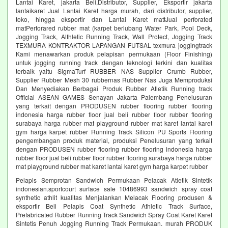
Lantai Karet, jakarta Beli,Distributor, Supplier, Eksportir jakarta
lantaikaret Jual Lantai Karet harga murah, dari distributor, supplier,
toko, hingga eksportir dan Lantai Karet mattJual perforated
matPerforared rubber mat (karpet berlubang Water Park, Pool Deck,
Jogging Track, Althletic Running Track, Wall Protect, Jogging Track
TEXMURA KONTRAKTOR LAPANGAN FUTSAL texmura joggingtrack
Kami menawarkan produk pelapisan permukaan (Floor Finishing)
untuk jogging running track dengan teknologi terkini dan kualitas
terbaik yaitu SigmaTurf RUBBER NAS Supplier Crumb Rubber,
Supplier Rubber Mesh 30 rubbernas Rubber Nas Juga Memproduksi
Dan Menyediakan Berbagai Produk Rubber Atletik Running track
Official ASEAN GAMES Senayan Jakarta Palembang Penelusuran
yang terkait dengan PRODUSEN rubber flooring rubber flooring
indonesia harga rubber floor jual beli rubber floor rubber flooring
surabaya harga rubber mat playground rubber mat karet lantai karet
gym harga karpet rubber Running Track Silicon PU Sports Flooring
pengembangan produk material, produksi Penelusuran yang terkait
dengan PRODUSEN rubber flooring rubber flooring indonesia harga
rubber floor jual beli rubber floor rubber flooring surabaya harga rubber
mat playground rubber mat karet lantai karet gym harga karpet rubber
Pelapis Semprotan Sandwich Permukaan Pelacak Atletik Sintetik
indonesian.sportcourt surface sale 10486993 sandwich spray coat
synthetic athlit kualitas Menjalankan Melacak Flooring produsen &
eksportir Beli Pelapis Coat Synthetic Athletic Track Surface,
Prefabricated Rubber Running Track Sandwich Spray Coat Karet Karet
Sintetis Penuh Jogging Running Track Permukaan. murah PRODUK