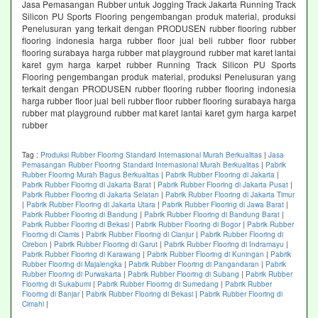
Jasa Pemasangan Rubber untuk Jogging Track Jakarta Running Track
Silicon PU Sports Flooring pengembangan produk material, produksi
Penelusuran yang terkait dengan PRODUSEN rubber flooring rubber
flooring indonesia harga rubber floor jual beli rubber floor rubber
flooring surabaya harga rubber mat playground rubber mat karet lantai
karet gym harga karpet rubber Running Track Silicon PU Sports
Flooring pengembangan produk material, produksi Penelusuran yang
terkait dengan PRODUSEN rubber flooring rubber flooring indonesia
harga rubber floor jual beli rubber floor rubber flooring surabaya harga
rubber mat playground rubber mat karet lantai karet gym harga karpet
rubber
Tag :
Produksi Rubber Flooring Standard Internasional Murah Berkualitas
|
Jasa
Pemasangan Rubber Flooring Standard Internasional Murah Berkualitas
|
Pabrik
Rubber Flooring Murah Bagus Berkualitas
|
Pabrik Rubber Flooring di Jakarta
|
Pabrik Rubber Flooring di Jakarta Barat
|
Pabrik Rubber Flooring di Jakarta Pusat
|
Pabrik Rubber Flooring di Jakarta Selatan
|
Pabrik Rubber Flooring di Jakarta Timur
|
Pabrik Rubber Flooring di Jakarta Utara
|
Pabrik Rubber Flooring di Jawa Barat
|
Pabrik Rubber Flooring di Bandung
|
Pabrik Rubber Flooring di Bandung Barat
|
Pabrik Rubber Flooring di Bekasi
|
Pabrik Rubber Flooring di Bogor
|
Pabrik Rubber
Flooring di Ciamis
|
Pabrik Rubber Flooring di Cianjur
|
Pabrik Rubber Flooring di
Cirebon
|
Pabrik Rubber Flooring di Garut
|
Pabrik Rubber Flooring di Indramayu
|
Pabrik Rubber Flooring di Karawang
|
Pabrik Rubber Flooring di Kuningan
|
Pabrik
Rubber Flooring di Majalengka
|
Pabrik Rubber Flooring di Pangandaran
|
Pabrik
Rubber Flooring di Purwakarta
|
Pabrik Rubber Flooring di Subang
|
Pabrik Rubber
Flooring di Sukabumi
|
Pabrik Rubber Flooring di Sumedang
|
Pabrik Rubber
Flooring di Banjar
|
Pabrik Rubber Flooring di Bekasi
|
Pabrik Rubber Flooring di
Cimahi
|