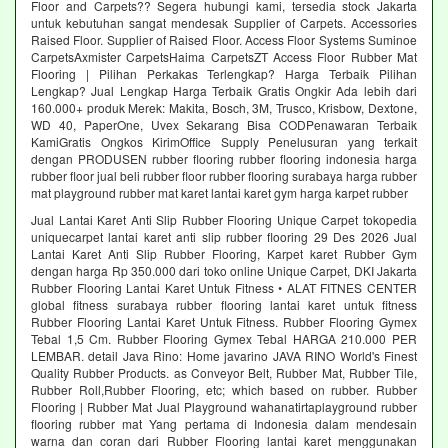
Floor and Carpets?? Segera hubungi kami, tersedia stock Jakarta
untuk kebutuhan sangat mendesak Supplier of Carpets. Accessories
Raised Floor. Supplier of Raised Floor. Access Floor Systems Suminoe
CarpetsAxmister CarpetsHaima CarpetsZT Access Floor Rubber Mat
Flooring | Pilihan Perkakas Terlengkap? Harga Terbaik Pilihan
Lengkap? Jual Lengkap Harga Terbaik Gratis Ongkir Ada lebih dari
160.000+ produk Merek: Makita, Bosch, 3M, Trusco, Krisbow, Dextone,
WD 40, PaperOne, Uvex Sekarang Bisa CODPenawaran Terbaik
KamiGratis Ongkos KirimOffice Supply Penelusuran yang terkait
dengan PRODUSEN rubber flooring rubber flooring indonesia harga
rubber floor jual beli rubber floor rubber flooring surabaya harga rubber
mat playground rubber mat karet lantai karet gym harga karpet rubber
Jual Lantai Karet Anti Slip Rubber Flooring Unique Carpet tokopedia
uniquecarpet lantai karet anti slip rubber flooring 29 Des 2026 Jual
Lantai Karet Anti Slip Rubber Flooring, Karpet karet Rubber Gym
dengan harga Rp 350.000 dari toko online Unique Carpet, DKI Jakarta
Rubber Flooring Lantai Karet Untuk Fitness • ALAT FITNES CENTER
global fitness surabaya rubber flooring lantai karet untuk fitness
Rubber Flooring Lantai Karet Untuk Fitness. Rubber Flooring Gymex
Tebal 1,5 Cm. Rubber Flooring Gymex Tebal HARGA 210.000 PER
LEMBAR. detail Java Rino: Home javarino JAVA RINO World's Finest
Quality Rubber Products. as Conveyor Belt, Rubber Mat, Rubber Tile,
Rubber Roll,Rubber Flooring, etc; which based on rubber. Rubber
Flooring | Rubber Mat Jual Playground wahanatirtaplayground rubber
flooring rubber mat Yang pertama di Indonesia dalam mendesain
warna dan coran dari Rubber Flooring lantai karet menggunakan