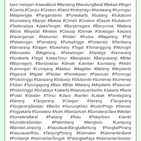
kami melayani #JawaBarat #Bandung #BandungBarat #Bekasi #Bogor
#Ciamis #Cianjur #Cirebon #Garut #Indramayu #Karawang #Kuningan
#Majalengka #Pangandaran #Purwakarta #Subang #Sukabumi
#Sumedang #Banjar #Bekasi #Cimahi #Cirebon #Depok #Sukabumi
#Tasikmalaya #JawaTengah #Banjarnegara #Banyumas #Batang
#Blora #Boyolali #Brebes #Cilacap #Demak #Grobogan #Jepara
#Karanganyar #Kebumen #Klaten #Kudus #Magelang #Pati
#Pekalongan #Pemalang #Purbalingga #Purworejo #Rembang
#Semarang #Sragen #Sukoharjo #Tegal #Temanggung #Wonogiri
#Wonosobo #Magelang #Pekalongan #Salatiga #Semarang
#Surakarta #Tegal #JawaTimur #Bangkalan #Banyuwangi #Blitar
#Bojonegoro #Bondowoso #Gresik #Jember #Jombang #Kediri
#Lamongan #Lumajang #Madiun #Magetan #Malang #Mojokerto
#Nganjuk #Ngawi #Pacitan #Pamekasan #Pasuruan #Ponorogo
#Probolinggo #Sampang #Sidoarjo #Situbondo #Sumenep #Sumenep
#Tuban #Tulungagung #Batu #Blitar #Malang #Mojokerto #Pasuruan
#Probolinggo #Surabaya #Jakarta #KepulauanSeribu #Jakarta #Barat
#Pusat #Selatan #Timur #Utara #banten #Lebak #Pandeglang
#Serang #Tangerang #Cilegon #Serang #Tangerang
#TangerangSelatan #Bantul #GunungKidul #KulonProgo #Sleman
#Yogyakarta #Sumatera #Aceh #BandaAceh #SumateraUtara #Medan
#SumateraBarat #Padang #Riau #Pekanbaru #Jambi
#SumateraSelatan #Palembang #Bengkulu #Lampung
#BandarLampung #KepulauanBangkaBelitung #PangkalPinang
#KepulauanRiau #TanjungPinang #Kalimatan #KalimantanBarat
#Pontianak #KalimantanTengah #PalangkaRaya #KalimantanSelatan