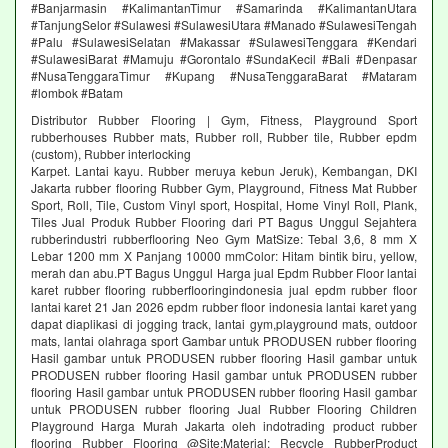
#Banjarmasin #KalimantanTimur #Samarinda #KalimantanUtara
#TanjungSelor #Sulawesi #SulawesiUtara #Manado #SulawesiTengah
#Palu #SulawesiSelatan #Makassar #SulawesiTenggara #Kendari
#SulawesiBarat #Mamuju #Gorontalo #SundaKecil #Bali #Denpasar
#NusaTenggaraTimur #Kupang #NusaTenggaraBarat #Mataram
#lombok #Batam
Distributor Rubber Flooring | Gym, Fitness, Playground Sport
rubberhouses Rubber mats, Rubber roll, Rubber tile, Rubber epdm
(custom), Rubber interlocking
Karpet. Lantai kayu. Rubber meruya kebun Jeruk), Kembangan, DKI
Jakarta rubber flooring Rubber Gym, Playground, Fitness Mat Rubber
Sport, Roll, Tile, Custom Vinyl sport, Hospital, Home Vinyl Roll, Plank,
Tiles Jual Produk Rubber Flooring dari PT Bagus Unggul Sejahtera
rubberindustri rubberflooring Neo Gym MatSize: Tebal 3,6, 8 mm X
Lebar 1200 mm X Panjang 10000 mmColor: Hitam bintik biru, yellow,
merah dan abu.PT Bagus Unggul Harga jual Epdm Rubber Floor lantai
karet rubber flooring rubberflooringindonesia jual epdm rubber floor
lantai karet 21 Jan 2026 epdm rubber floor indonesia lantai karet yang
dapat diaplikasi di jogging track, lantai gym,playground mats, outdoor
mats, lantai olahraga sport Gambar untuk PRODUSEN rubber flooring
Hasil gambar untuk PRODUSEN rubber flooring Hasil gambar untuk
PRODUSEN rubber flooring Hasil gambar untuk PRODUSEN rubber
flooring Hasil gambar untuk PRODUSEN rubber flooring Hasil gambar
untuk PRODUSEN rubber flooring Jual Rubber Flooring Children
Playground Harga Murah Jakarta oleh indotrading product rubber
flooring Rubber Flooring @Site:Material: Recycle RubberProduct