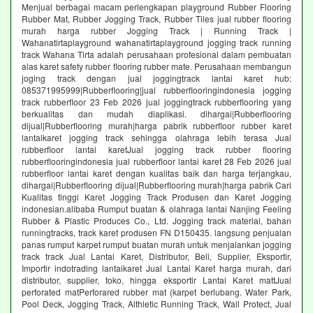
Menjual berbagai macam perlengkapan playground Rubber Flooring
Rubber Mat, Rubber Jogging Track, Rubber Tiles jual rubber flooring
murah harga rubber Jogging Track | Running Track |
Wahanatirtaplayground wahanatirtaplayground jogging track running
track Wahana Tirta adalah perusahaan profesional dalam pembuatan
alas karet safety rubber flooring rubber mate. Perusahaan membangun
joging track dengan jual joggingtrack lantai karet hub:
085371995999|Rubberflooring|jual rubberflooringindonesia jogging
track rubberfloor 23 Feb 2026 jual joggingtrack rubberflooring yang
berkualitas dan mudah diaplikasi. dihargai|Rubberflooring
dijual|Rubberflooring murah|harga pabrik rubberfloor rubber karet
lantaikaret jogging track sehingga olahraga lebih terasa Jual
rubberfloor lantai karetJual jogging track rubber flooring
rubberflooringindonesia jual rubberfloor lantai karet 28 Feb 2026 jual
rubberfloor lantai karet dengan kualitas baik dan harga terjangkau,
dihargai|Rubberflooring dijual|Rubberflooring murah|harga pabrik Cari
Kualitas tinggi Karet Jogging Track Produsen dan Karet Jogging
indonesian.alibaba Rumput buatan & olahraga lantai Nanjing Feeling
Rubber & Plastic Produces Co., Ltd. Jogging track material, bahan
runningtracks, track karet produsen FN D150435. langsung penjualan
panas rumput karpet rumput buatan murah untuk menjalankan jogging
track track Jual Lantai Karet, Distributor, Beli, Supplier, Eksportir,
Importir indotrading lantaikaret Jual Lantai Karet harga murah, dari
distributor, supplier, toko, hingga eksportir Lantai Karet mattJual
perforated matPerforared rubber mat (karpet berlubang. Water Park,
Pool Deck, Jogging Track, Althletic Running Track, Wall Protect, Jual