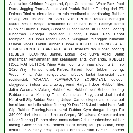
Application: Children Playground, Sport Commercial, Water Park, Pool
Deck, Jogging Track, Athletic Jual Produk Rubber Flooring dari PT.
Dhimas Trimitra International mitrainternational rubberflooring Rubber
Paving Wall. Material: NR, SBR, NBR, EPDM dllTersedia berbagai
ukuran sesuai dengan kebutuhan Bahan Baku Karet Lainnya Harga
Supplier Crumb Rubber, Supplier Rubber Mesh 30 Rubber Flooring
rubbernas Sebagai Produsen Rubber, Rubber Nas Dapat
Memproduksi Rubber Tertentu Sesuai Keinginan Pelanggan Termasuk
Rubber Shoes, Lantai Rubber, Rubber RUBBER FLOORING • ALAT
FITNES CENTER STANDART, ALAT fitnessmurah rubber flooring
RUBBER FLOORING. Banner. Lokasi Toko Surya Abadi Untuk
menambah kenyamanan dan keamanan lantai gym anda, RUBBER
ROLL MAT BUTTON. Prima Asia Flooring primaasiaflooring 24 Feb
2026 Vinyl, Rumput futsal, Karpet, Raised Floor, Rubber Flooring,
Wood Prima Asia menyediakan produk lantai komersial dan
residensial. WAHANA PLAYGROUND EQUIPMENT, outdoor
playground indoor wahanaplayground Harga Indoor Rubber Tiles
Jatim Waterpark Malang Rubber Mat Rubber floor Rubber flooring
Rubber mat at Kemang Timur Commercial Playground Jual Lantai
Karet Anti Slip Rubber Flooring Unique Carpet tokopedia uniquecarpet
lantai karet anti slip rubber flooring 29 Des 2026 Jual Lantai Karet Anti
Slip Rubber Flooring,Karpet karet Rubber Gym dengan harga Rp
350.000 dari toko online Unique Carpet, DKI Jakarta Checker pattem
rubber flooring | Rubber sheet manufacturer? chinarubbersheet rubber
flooing Checker pattem? perfect shock absorption, protection, easy
installation & many design options Kreasi Sarana Berkah | Access