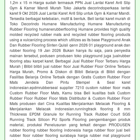
1,2m x 15 m Harga sudah termasuk PPN Jual Lantai Karet Anti Slip
Gym & Kamar Mandi Murah Toko Jakarta decorindoperkasa lantai
karet 9 Okt 2026 Jual Lantai Karet Anti Slip untuk Gym & Kamar Mandi.
Tersedia berbagai ketebalan, motif & bentuk. Beli lantai karet murah di
Toko Decorindo Humane Manufacturing Humane Manufacturing
Rubber Flooring humanerubberflooring Humane provides high quality
molded recycled rubber mats and recycled rubber flooring products
using a vulcanizing process which utilizes as its base Playground Anak
Dan Rubber Flooring Sinten Quisii qenn 2026 01 playground anak dan
rubber flooring 19 Jan 2026 Bukan hanya itu saja, para penyedia
mainan tersebut, podusen produsen toko playground juga jualrubber
flooring atau karpet karet. Berbagai Jual Rubber Floor Terbaru Harga
Murah | Blibli blibli jual rubber floor Jual Rubber Floor Online Terbaru
Harga Murah, Promo & Diskon di Blibli Belanja di Blibli dengan
Fasilitas Belanja Online Terbaik dengan Gratis Custom Rubber Floor
Mats Jendela Dan Pintu Stempel & Seal karet
indonesian.epdmrubberseal supplier 7210 custom rubber floor mats
Custom Rubber Floor Mats, Kamu bisa Beli kualitas baik Custom
Rubber Floor Rubber Floor Mats Distributor & Custom Rubber Floor
Mats produsen dari Cina Kualitas Menjalankan Melacak Flooring &
Menjalankan Melacak indonesian.runningtrack flooring 8 mm
Thickness EPDM Granule for Running Track Rubber Court SGS
Running Track Silicon PU Sports Flooring pengembangan produk
material, produksi Penelusuran yang terkait dengan PRODUSEN
rubber flooring rubber flooring indonesia harga rubber floor jual beli
rubber floor rubber flooring surabaya harga rubber mat playground