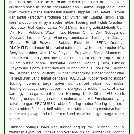
produsen distributor bir di. stone crusher produsen di india. stone
crusher resales in. mesin batu Murah dan Kualitas Tinggi lantai karet
gym Produk Alibaba indonesian.alibaba Supplier Cari Seleksi Terbaik
dari lantai karet gym Produsen dan Murah sert Kualitas Tinggi lantai
karet product detail gym epdm rubber flooring mat Indah Graphia |
Distributor Jual Karpet Lantai Vinyl Murah indahgraphiaMeliputi: Coin
Mat Roll (Rubber), Water Trap, Nomad China Dan Sebagainya
Melayani Instalasi Vinyl Flooring, pembuatan Lapangan Olaraga
(Tennis, Rockit Recycled Rubber Floor with EPDM Granular
RKC04FLR kredoaum id recycled rubber floor with epdm granular 90%
Recycled rubber with 10% Ethylene Propylene Diene Monomer •
Envirement friendly, non toxic • Shock absorption, anti slip • 100 x
100cm puzzle shape Distributor Rubber Flooring | Gym, Fitness,
Playground Sport? rubberhouses Rubber mats, Rubber roll, Rubber
tile, Rubber epdm (custom), Rubber interlocking rubber flooringVinyl
Penelusuran yang terkait dengan PRODUSEN rubber flooring rubber
flooring indonesia harga rubber floor jual beli rubber floor rubber
flooring surabaya harga rubber mat playground rubber mat karet lantai
karet gym harga karpet rubber Running Track Silicon PU Sports
Flooring pengembangan produk material, produksi Penelusuran yang
terkait dengan PRODUSEN rubber flooring rubber flooring indonesia
harga rubber floor jual beli rubber floor rubber flooring surabaya harga
rubber mat playground rubber mat karet lantai karet gym harga karpet
rubber
Rubber Flooring Rubber Mat, Rubber Jogging Track, Rubber Tiles jual
wahanaplayground index1.php?wahana=3&idc=Rubber%20Flooring