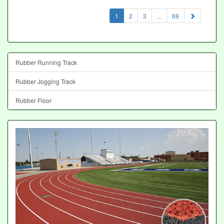
(current)
1
2
3
...
69
Rubber Running Track
Rubber Jogging Track
Rubber Floor