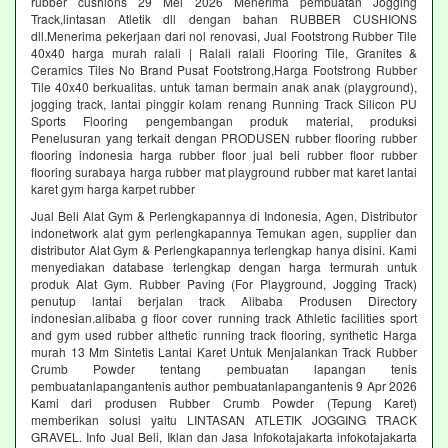
rubber cushions 29 Mei 2026 Menerima pembuatan Jogging
Track,lintasan Atletik dll dengan bahan RUBBER CUSHIONS
dll.Menerima pekerjaan dari nol renovasi, Jual Footstrong Rubber Tile
40x40 harga murah ralali | Ralali ralali Flooring Tile, Granites &
Ceramics Tiles No Brand Pusat Footstrong,Harga Footstrong Rubber
Tile 40x40 berkualitas. untuk taman bermain anak anak (playground),
jogging track, lantai pinggir kolam renang Running Track Silicon PU
Sports Flooring pengembangan produk material, produksi
Penelusuran yang terkait dengan PRODUSEN rubber flooring rubber
flooring indonesia harga rubber floor jual beli rubber floor rubber
flooring surabaya harga rubber mat playground rubber mat karet lantai
karet gym harga karpet rubber
Jual Beli Alat Gym & Perlengkapannya di Indonesia, Agen, Distributor
indonetwork alat gym perlengkapannya Temukan agen, supplier dan
distributor Alat Gym & Perlengkapannya terlengkap hanya disini. Kami
menyediakan database terlengkap dengan harga termurah untuk
produk Alat Gym. Rubber Paving (For Playground, Jogging Track)
penutup lantai berjalan track Alibaba Produsen Directory
indonesian.alibaba g floor cover running track Athletic facilities sport
and gym used rubber althetic running track flooring, synthetic Harga
murah 13 Mm Sintetis Lantai Karet Untuk Menjalankan Track Rubber
Crumb Powder tentang pembuatan lapangan tenis
pembuatanlapangantenis author pembuatanlapangantenis 9 Apr 2026
Kami dari produsen Rubber Crumb Powder (Tepung Karet)
memberikan solusi yaitu LINTASAN ATLETIK JOGGING TRACK
GRAVEL. Info Jual Beli, Iklan dan Jasa Infokotajakarta infokotajakarta