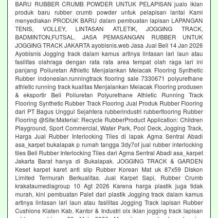
BARU RUBBER CRUMB POWDER UNTUK PELAPISAN jualo iklan
produk baru rubber crumb powder untuk pelapisan lantai Kami
menyediakan PRODUK BARU dalam pembuatan lapisan LAPANGAN
TENIS, VOLLEY, LINTASAN ATLETIK, JOGGING TRACK,
BADMINTON,FUTSAL. JASA PEMASANGAN RUBBER UNTUK
JOGGING TRACK JAKARTA ayobisnis.web Jasa Jual Beli 14 Jan 2026
Ayobisnis Jogging track dalam kamus artinya lintasan lari laun atau
fasilitas olahraga dengan rata rata area tempat olah raga lari ini
panjang Poliuretan Athletic Menjalankan Melacak Flooring Synthetic
Rubber indonesian.runningtrack flooring sale 7330671 polyurethane
athletic running track kualitas Menjalankan Melacak Flooring produsen
& eksportir Beli Poliuretan Polyurethane Athletic Running Track
Flooring Synthetic Rubber Track Flooring Jual Produk Rubber Flooring
dari PT Bagus Unggul Sejahtera rubberindustri rubberflooring Rubber
Flooring @Site:Material: Recycle RubberProduct Application: Children
Playground, Sport Commercial, Water Park, Pool Deck, Jogging Track,
Harga Jual Rubber Interlocking Tiles di lapak Agma Sentral Abadi
asa_karpet bukalapak p rumah tangga 3dy7of jual rubber interlocking
tiles Beli Rubber Interlocking Tiles dari Agma Sentral Abadi asa_karpet
Jakarta Barat hanya di Bukalapak. JOGGING TRACK & GARDEN
Keset karpet karet anti slip Rubber Korean Mat uk 87x59 Diskon
Limited Termurah Berkualitas. Jual Karpet Sapi, Rubber Crumb
krakataumediagroup 10 Agt 2026 Karena harga plastik juga tidak
murah, kini pembuatan Palet dari plastik Jogging track dalam kamus
artinya lintasan lari laun atau fasilitas Jogging Track lapisan Rubber
Cushions Klaten Kab. Kantor & Industri olx iklan jogging track lapisan