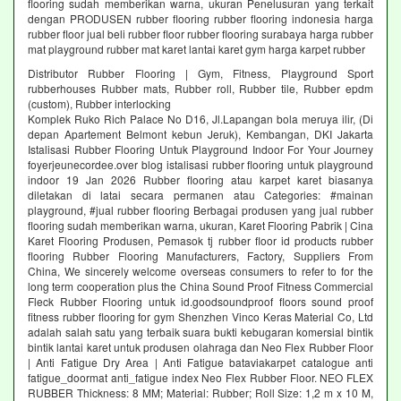
flooring sudah memberikan warna, ukuran Penelusuran yang terkait
dengan PRODUSEN rubber flooring rubber flooring indonesia harga
rubber floor jual beli rubber floor rubber flooring surabaya harga rubber
mat playground rubber mat karet lantai karet gym harga karpet rubber
Distributor Rubber Flooring | Gym, Fitness, Playground Sport
rubberhouses Rubber mats, Rubber roll, Rubber tile, Rubber epdm
(custom), Rubber interlocking
Komplek Ruko Rich Palace No D16, Jl.Lapangan bola meruya ilir, (Di
depan Apartement Belmont kebun Jeruk), Kembangan, DKI Jakarta
Istalisasi Rubber Flooring Untuk Playground Indoor For Your Journey
foyerjeunecordee.over blog istalisasi rubber flooring untuk playground
indoor 19 Jan 2026 Rubber flooring atau karpet karet biasanya
diletakan di latai secara permanen atau Categories: #mainan
playground, #jual rubber flooring Berbagai produsen yang jual rubber
flooring sudah memberikan warna, ukuran, Karet Flooring Pabrik | Cina
Karet Flooring Produsen, Pemasok tj rubber floor id products rubber
flooring Rubber Flooring Manufacturers, Factory, Suppliers From
China, We sincerely welcome overseas consumers to refer to for the
long term cooperation plus the China Sound Proof Fitness Commercial
Fleck Rubber Flooring untuk id.goodsoundproof floors sound proof
fitness rubber flooring for gym Shenzhen Vinco Keras Material Co, Ltd
adalah salah satu yang terbaik suara bukti kebugaran komersial bintik
bintik lantai karet untuk produsen olahraga dan Neo Flex Rubber Floor
| Anti Fatigue Dry Area | Anti Fatigue bataviakarpet catalogue anti
fatigue_doormat anti_fatigue index Neo Flex Rubber Floor. NEO FLEX
RUBBER Thickness: 8 MM; Material: Rubber; Roll Size: 1,2 m x 10 M,