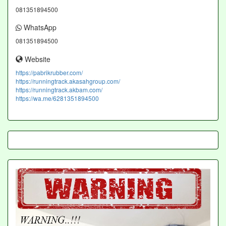
081351894500
WhatsApp
081351894500
Website
https://pabrikrubber.com/
https://runningtrack.akasahgroup.com/
https://runningtrack.akbam.com/
https://wa.me/6281351894500