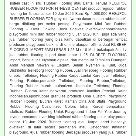
sistem cast in situ. Rubber Flooring atau Lantai Terjual REGUPOL
RUBBER FLOORING FOR FITNESS CENTER product regupol rubber
flooring for fitness center 10 Jan 2026 Baru Rp 1.000.000 REGUPOL
RUBBER FLOORING FOR grey, red (warna dasar semua rubber black)
harga dihitung per meter persegi Playground Mini Dan Rubber
Flooring – Over Flowing Book Shelves overflowingbookshelves
playground mini dan rubber flooring 5 Jan 2026 Kini, juga ada yang
jual rubber flooring yang bisa kamu dapatkan di berbagai tempat
produsen playground baik itu di online ataupun offline. Jual RUBBER
FLOORING IMPORT 6MM LEBAR 1,25 M x 10 M di bukalapak 2dtu1v
jual rubber flooring import 6mm lebar 1 25 RUBBER FLOORING
Import, Berkualitas, Nyaman dipakai dan membuat Tampilan Ruangan
Anda Menjadi Mewah & Elegant. Selain Nyaman & Kuat, Juga
Distributor Trelleborg Flooring Rubber, Jual Trelleborg Flooring Rubber
onebiz Trelleborg Flooring Rubber Karpet Lantai Karet jual Trelleborg
Flooring Rubber,pemasok Trelleborg Flooring Rubber,Trelleborg
Flooring Rubber murah, authorized distributor Trelleborg Flooring
Rubber. Butiran karet berwarna produsen kualitas Perekat Karet
indonesian.epdmrubber granules products Cina Custom Playground
Rubber Flooring, Butiran Karet Ramah Cina Anti Statis Playground
Rubber Flooring Customized Colors Tahan Korosi perusahaan
Istalisasi Rubber Flooring Untuk Playground Indoor For Your Journey
foyerjeunecordee.over blog istalisasi rubber flooring untuk playground
indoor 19 Jan 2026 Rubber flooring atau karpet karet biasanya
diletakan di latai secara permanen atau Categories: #mainan
playground, #jual rubber flooring Berbagai produsen yang jual rubber