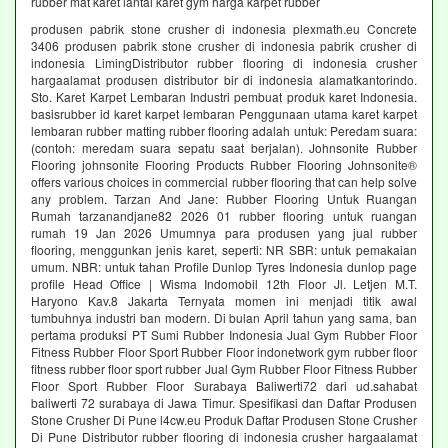
rubber mat karet lantai karet gym harga karpet rubber
produsen pabrik stone crusher di indonesia plexmath.eu Concrete
3406 produsen pabrik stone crusher di indonesia pabrik crusher di
indonesia LimingDistributor rubber flooring di indonesia crusher
hargaalamat produsen distributor bir di indonesia alamatkantorindo.
Sto. Karet Karpet Lembaran Industri pembuat produk karet Indonesia.
basisrubber id karet karpet lembaran Penggunaan utama karet karpet
lembaran rubber matting rubber flooring adalah untuk: Peredam suara:
(contoh: meredam suara sepatu saat berjalan). Johnsonite Rubber
Flooring johnsonite Flooring Products Rubber Flooring Johnsonite®
offers various choices in commercial rubber flooring that can help solve
any problem. Tarzan And Jane: Rubber Flooring Untuk Ruangan
Rumah tarzanandjane82 2026 01 rubber flooring untuk ruangan
rumah 19 Jan 2026 Umumnya para produsen yang jual rubber
flooring, menggunkan jenis karet, seperti: NR SBR: untuk pemakaian
umum. NBR: untuk tahan Profile Dunlop Tyres Indonesia dunlop page
profile Head Office | Wisma Indomobil 12th Floor Jl. Letjen M.T.
Haryono Kav.8 Jakarta Ternyata momen ini menjadi titik awal
tumbuhnya industri ban modern. Di bulan April tahun yang sama, ban
pertama produksi PT Sumi Rubber Indonesia Jual Gym Rubber Floor
Fitness Rubber Floor Sport Rubber Floor indonetwork gym rubber floor
fitness rubber floor sport rubber Jual Gym Rubber Floor Fitness Rubber
Floor Sport Rubber Floor Surabaya Baliwerti72 dari ud.sahabat
baliwerti 72 surabaya di Jawa Timur. Spesifikasi dan Daftar Produsen
Stone Crusher Di Pune l4cw.eu Produk Daftar Produsen Stone Crusher
Di Pune Distributor rubber flooring di indonesia crusher hargaalamat