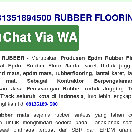
81351894500 RUBBER FLOORI
- Merupakan
 RUBBER
Produsen Epdm Rubber Flo
ual Epdm Rubber Floor /lantai karet Untuk joggi
d mats, epdm mats, rubberflooring, lantai karet, l
r mat, Sebagai Kontraktor Berpengalam
kan Jasa Pemasangan Rubber untuk Jogging Tr
, Info lebih lengkap
Track seluruh kota di Indonesia
ngi kami di
081351894500
sejenis rubber sintetis yang tahan 
bber mats
n untuk menghindari cedera pada anak-anak saa
saat olahraga terbuat dari SBR dan EPDM granu