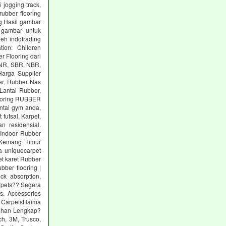
 jogging track,
ubber flooring
g Hasil gambar
 gambar untuk
eh indotrading
tion: Children
r Flooring dari
: NR, SBR, NBR,
arga Supplier
er, Rubber Nas
Lantai Rubber,
ooring RUBBER
tai gym anda,
utsal, Karpet,
n residensial.
Indoor Rubber
 Kemang Timur
a uniquecarpet
pet karet Rubber
ber flooring |
ck absorption,
arpets?? Segera
s. Accessories
 CarpetsHaima
lihan Lengkap?
h, 3M, Trusco,