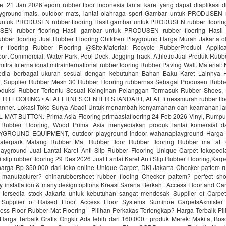
aret 21 Jan 2026 epdm rubber floor indonesia lantai karet yang dapat diaplikasi di
ayground mats, outdoor mats, lantai olahraga sport Gambar untuk PRODUSEN r
untuk PRODUSEN rubber flooring Hasil gambar untuk PRODUSEN rubber floorin
EN rubber flooring Hasil gambar untuk PRODUSEN rubber flooring Hasil
er flooring Jual Rubber Flooring Children Playground Harga Murah Jakarta ol
r flooring Rubber Flooring @Site:Material: Recycle RubberProduct Applica
ort Commercial, Water Park, Pool Deck, Jogging Track, Athletic Jual Produk Rubbe
mitra International mitrainternational rubberflooring Rubber Paving Wall. Material
edia berbagai ukuran sesuai dengan kebutuhan Bahan Baku Karet Lainnya H
 Supplier Rubber Mesh 30 Rubber Flooring rubbernas Sebagai Produsen Rubb
uksi Rubber Tertentu Sesuai Keinginan Pelanggan Termasuk Rubber Shoes, 
R FLOORING • ALAT FITNES CENTER STANDART, ALAT fitnessmurah rubber fl
nner. Lokasi Toko Surya Abadi Untuk menambah kenyamanan dan keamanan lan
AT BUTTON. Prima Asia Flooring primaasiaflooring 24 Feb 2026 Vinyl, Rumput f
 Rubber Flooring, Wood Prima Asia menyediakan produk lantai komersial da
ROUND EQUIPMENT, outdoor playground indoor wahanaplayground Harga 
Waterpark Malang Rubber Mat Rubber floor Rubber flooring Rubber mat at
ayground Jual Lantai Karet Anti Slip Rubber Flooring Unique Carpet tokopedi
ti slip rubber flooring 29 Des 2026 Jual Lantai Karet Anti Slip Rubber Flooring,Kar
rga Rp 350.000 dari toko online Unique Carpet, DKI Jakarta Checker pattem rub
manufacturer? chinarubbersheet rubber flooing Checker pattem? perfect sho
sy installation & many design options Kreasi Sarana Berkah | Access Floor and C
 tersedia stock Jakarta untuk kebutuhan sangat mendesak Supplier of Carpet
. Supplier of Raised Floor. Access Floor Systems Suminoe CarpetsAxmister
ess Floor Rubber Mat Flooring | Pilihan Perkakas Terlengkap? Harga Terbaik Pi
Harga Terbaik Gratis Ongkir Ada lebih dari 160.000+ produk Merek: Makita, Bosc