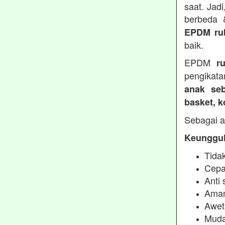
saat. Jad
berbeda
EPDM ru
baik.
EPDM
r
pengikata
anak seb
basket, 
Sebagai a
Keunggul
Tidak
Cepa
Anti 
Aman
Awet
Muda