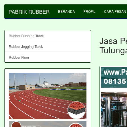
PABRIK RUBBER
BERANDA
PROFIL
CARA PESAN
Rubber Running Track
Jasa P
Tulung
Rubber Jogging Track
Rubber Floor