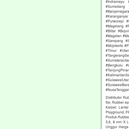
#Indramayu 
#Sumedang #
#Banjarnega
#Karanganya
#Purworejo 
#Magelang #P
#Blitar #Boj
#Magetan #Ma
#Sampang #S
#Mojokerto #P
#Timur #Uta
#TangerangSe
#SumateraUta
#Bengkulu #
#TanjungPin
#KalimantanSe
#SulawesiUtar
#SulawesiBa
#NusaTenggar
Distributor Ru
tile, Rubber e
Karpet. Lanta
Playground, Fit
Produk Rubber 
3,6, 8 mm X L
Unggul Harga 