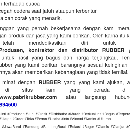
n terhadap cuaca
egah cedera saat jatuh ataupun terbentur
a dan corak yang menarik.
anggan yang pernah bekerjasama dengan kami mera
an produk dan jasa yang kami berikan. Oleh karna itu 
telah mendedikasikan diri untuk me
y
Produsen, kontraktor dan distributor RUBBER
untuk hasil yang bagus dan harga terjangkau. Tent
bber yang kami berikan barangnya sesuai keinginan 
rmya akan memberikan kebahagiaan yang tidak ternilai.
a minat dengan
yang yang kami ajukan, a
RUBBER
g di situs kami yang berada di
atau langsung hubun
www.pabrikrubber.com
894500
uksi #Produsen #Jual #Grosir #Distributor #Murah #Berkualitas #Bagus #Terper
#Harga #Order #Toko #Pesan #Usaha #Info #Alamat #Kantor #Ukuran
i #JawaBarat #Bandung #BandungBarat #Bekasi #Bogor #Ciamis #Cianjur #C