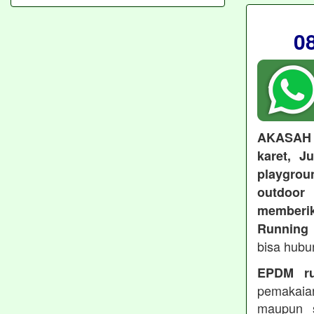
0
AKASAH
karet, J
playgroun
outdoo
memberi
Running 
bisa hubu
EPDM ru
pemakaia
maupun 