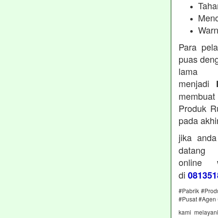
Taha
Menc
Warn
Para pel
puas deng
lama 
menjadi
membuat 
Produk Ru
pada akhi
jika and
datan
online
di
081351
#Pabrik #Prod
#Pusat #Agen 
kami melayan