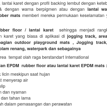
i, lantai karet dengan profil backing lembut dengan kete
 & dengan warna berpigmen atau dengan
lantai wa
memberi mereka permukaan keselamatan y
bber mats
sehingga menjadi rangk
ubber floor / lantai karet
n karet yang biasa di aplikasi di
jogging track, are
agian outdoor playground mats , Jogging track
kolam renang, waterpark dan sebagainya
rea tempat olah raga berstandart International
an EPDM rubber floor atau lantai karet EPDM mats 
 licin meskipun saat hujan
t menyerap air
slip
 dan nyaman
 dan tahan lama
h dalam pemasangan dan perawatan