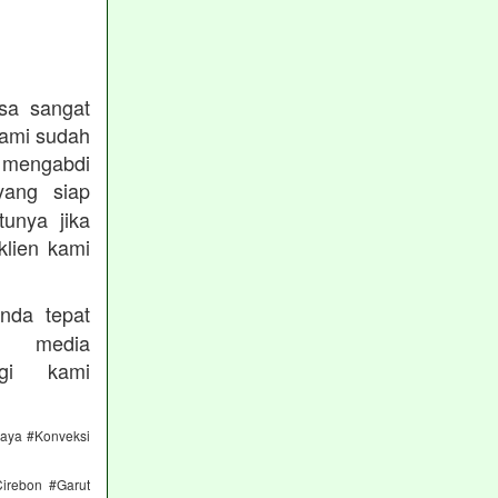
sa sangat
kami sudah
ngabdi
ang siap
unya jika
klien kami
nda tepat
 media
gi kami
caya #Konveksi
irebon #Garut