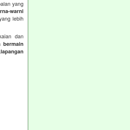
balan yang
rna-warni
ang lebih
aian dan
a bermain
,lapangan
: