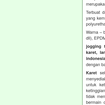
merupakan
Terbuat d
yang kemu
polyureth
Warna – b
dll), EPD
jogging 
karet, l
indonesi
dengan b
sel
Karet
menyedia
untuk ke
ketinggia
tidak men
bermain 