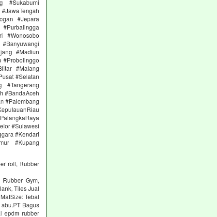
ng #Sukabumi
 #JawaTengah
ogan #Jepara
#Purbalingga
ri #Wonosobo
n #Banyuwangi
ajang #Madiun
 #Probolinggo
itar #Malang
Pusat #Selatan
g #Tangerang
eh #BandaAceh
an #Palembang
epulauanRiau
PalangkaRaya
elor #Sulawesi
ggara #Kendari
imur #Kupang
er roll, Rubber
ng Rubber Gym,
lank, Tiles Jual
 MatSize: Tebal
n abu.PT Bagus
al epdm rubber