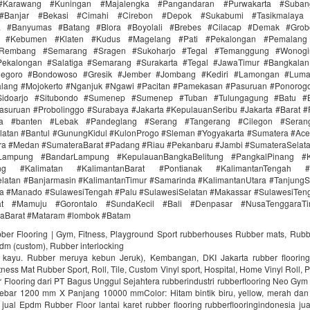
#Karawang #Kuningan #Majalengka #Pangandaran #Purwakarta #Suba
Banjar #Bekasi #Cimahi #Cirebon #Depok #Sukabumi #Tasikmalaya
ra #Banyumas #Batang #Blora #Boyolali #Brebes #Cilacap #Demak #Grob
r #Kebumen #Klaten #Kudus #Magelang #Pati #Pekalongan #Pemalang 
#Rembang #Semarang #Sragen #Sukoharjo #Tegal #Temanggung #Wonogi
ekalongan #Salatiga #Semarang #Surakarta #Tegal #JawaTimur #Bangkala
onegoro #Bondowoso #Gresik #Jember #Jombang #Kediri #Lamongan #Lum
lang #Mojokerto #Nganjuk #Ngawi #Pacitan #Pamekasan #Pasuruan #Ponorogo
idoarjo #Situbondo #Sumenep #Sumenep #Tuban #Tulungagung #Batu #Bl
asuruan #Probolinggo #Surabaya #Jakarta #KepulauanSeribu #Jakarta #Barat #
ra #banten #Lebak #Pandeglang #Serang #Tangerang #Cilegon #Seran
latan #Bantul #GunungKidul #KulonProgo #Sleman #Yogyakarta #Sumatera #Ac
ra #Medan #SumateraBarat #Padang #Riau #Pekanbaru #Jambi #SumateraSelat
Lampung #BandarLampung #KepulauanBangkaBelitung #PangkalPinang #K
ang #Kalimatan #KalimantanBarat #Pontianak #KalimantanTengah #
latan #Banjarmasin #KalimantanTimur #Samarinda #KalimantanUtara #TanjungS
a #Manado #SulawesiTengah #Palu #SulawesiSelatan #Makassar #SulawesiTen
rat #Mamuju #Gorontalo #SundaKecil #Bali #Denpasar #NusaTenggaraT
aBarat #Mataram #lombok #Batam
bber Flooring | Gym, Fitness, Playground Sport rubberhouses Rubber mats, Rubb
pdm (custom), Rubber interlocking
i kayu. Rubber meruya kebun Jeruk), Kembangan, DKI Jakarta rubber floori
ness Mat Rubber Sport, Roll, Tile, Custom Vinyl sport, Hospital, Home Vinyl Roll, P
Flooring dari PT Bagus Unggul Sejahtera rubberindustri rubberflooring Neo Gym
ebar 1200 mm X Panjang 10000 mmColor: Hitam bintik biru, yellow, merah da
jual Epdm Rubber Floor lantai karet rubber flooring rubberflooringindonesia ju