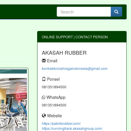
ONLINE SUPPORT | CONTACT PERSON
AKASAH RUBBER
Email
kontraktorolahragaindonesia@gmail.com
Ponsel
081351894500
WhatsApp
081351894500
Website
https://pabrikrubber.com/
https://runningtrack.akasahgroup.com/