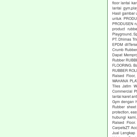
floor lantai k
lantai gym,pl
Hasil gambar 
untuk PRODUS
PRODUSEN rubb
product rubbe
Playground, Sp
PT. Dhimas Tri
EPDM dllTers
Crumb Rubber,
Dapat Memprod
Rubber RUBBE
FLOORING. Ba
RUBBER ROLL M
Raised Floor,
WAHANA PLAYG
Tiles Jatim 
Commercial Pl
lantai karet an
Gym dengan ha
Rubber sheet 
protection, ea
hubungi kami,
Raised Floor
CarpetsZT Acc
Jual Lengkap 