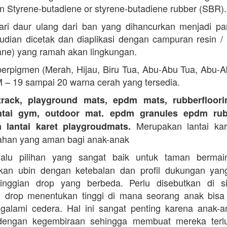
 Styrene-butadiene or styrene-butadiene rubber (SBR).
ari daur ulang dari ban yang dihancurkan menjadi part
dian dicetak dan diaplikasi dengan campuran resin 
ane) yang ramah akan lingkungan.
erpigmen (Merah, Hijau, Biru Tua, Abu-Abu Tua, Abu-
M – 19 sampai 20 warna cerah yang tersedia.
track, playground mats, epdm mats, rubberfloorin
antai gym, outdoor mat. epdm granules epdm rub
Merupakan lantai kare
a lantai karet playgroudmats.
ahan yang aman bagi anak-anak
alu pilihan yang sangat baik untuk taman berma
kan ubin dengan ketebalan dan profil dukungan yan
tinggian drop yang berbeda. Perlu disebutkan di s
n drop menentukan tinggi di mana seorang anak bisa
galami cedera. Hal ini sangat penting karena anak-a
dengan kegembiraan sehingga membuat mereka terlu