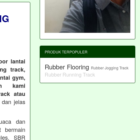
NG
PRODUK TERPOPULER
or lantai
Rubber Flooring
Rubber Jogging Track
ng track,
Rubber Running Track
antai gym,
an kami
ack atau
 dan jelas
cuaca dan
t bermain
les. SBR