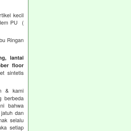
ikel kecil
/ lem PU (
Abu Ringan
g, lantai
ber floor
t sintetis
in & kami
g berbeda
ini bahwa
 jatuh dan
nak selalu
ka setiap