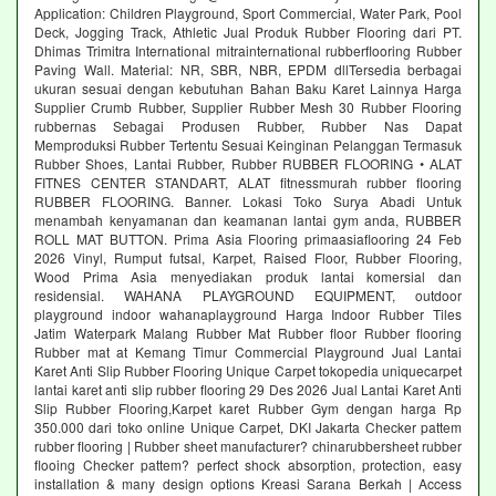
Application: Children Playground, Sport Commercial, Water Park, Pool
Deck, Jogging Track, Athletic Jual Produk Rubber Flooring dari PT.
Dhimas Trimitra International mitrainternational rubberflooring Rubber
Paving Wall. Material: NR, SBR, NBR, EPDM dllTersedia berbagai
ukuran sesuai dengan kebutuhan Bahan Baku Karet Lainnya Harga
Supplier Crumb Rubber, Supplier Rubber Mesh 30 Rubber Flooring
rubbernas Sebagai Produsen Rubber, Rubber Nas Dapat
Memproduksi Rubber Tertentu Sesuai Keinginan Pelanggan Termasuk
Rubber Shoes, Lantai Rubber, Rubber RUBBER FLOORING • ALAT
FITNES CENTER STANDART, ALAT fitnessmurah rubber flooring
RUBBER FLOORING. Banner. Lokasi Toko Surya Abadi Untuk
menambah kenyamanan dan keamanan lantai gym anda, RUBBER
ROLL MAT BUTTON. Prima Asia Flooring primaasiaflooring 24 Feb
2026 Vinyl, Rumput futsal, Karpet, Raised Floor, Rubber Flooring,
Wood Prima Asia menyediakan produk lantai komersial dan
residensial. WAHANA PLAYGROUND EQUIPMENT, outdoor
playground indoor wahanaplayground Harga Indoor Rubber Tiles
Jatim Waterpark Malang Rubber Mat Rubber floor Rubber flooring
Rubber mat at Kemang Timur Commercial Playground Jual Lantai
Karet Anti Slip Rubber Flooring Unique Carpet tokopedia uniquecarpet
lantai karet anti slip rubber flooring 29 Des 2026 Jual Lantai Karet Anti
Slip Rubber Flooring,Karpet karet Rubber Gym dengan harga Rp
350.000 dari toko online Unique Carpet, DKI Jakarta Checker pattem
rubber flooring | Rubber sheet manufacturer? chinarubbersheet rubber
flooing Checker pattem? perfect shock absorption, protection, easy
installation & many design options Kreasi Sarana Berkah | Access