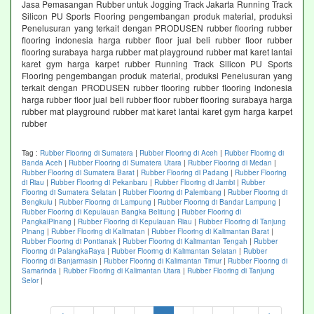
Jasa Pemasangan Rubber untuk Jogging Track Jakarta Running Track
Silicon PU Sports Flooring pengembangan produk material, produksi
Penelusuran yang terkait dengan PRODUSEN rubber flooring rubber
flooring indonesia harga rubber floor jual beli rubber floor rubber
flooring surabaya harga rubber mat playground rubber mat karet lantai
karet gym harga karpet rubber Running Track Silicon PU Sports
Flooring pengembangan produk material, produksi Penelusuran yang
terkait dengan PRODUSEN rubber flooring rubber flooring indonesia
harga rubber floor jual beli rubber floor rubber flooring surabaya harga
rubber mat playground rubber mat karet lantai karet gym harga karpet
rubber
Tag :
Rubber Flooring di Sumatera
|
Rubber Flooring di Aceh
|
Rubber Flooring di
Banda Aceh
|
Rubber Flooring di Sumatera Utara
|
Rubber Flooring di Medan
|
Rubber Flooring di Sumatera Barat
|
Rubber Flooring di Padang
|
Rubber Flooring
di Riau
|
Rubber Flooring di Pekanbaru
|
Rubber Flooring di Jambi
|
Rubber
Flooring di Sumatera Selatan
|
Rubber Flooring di Palembang
|
Rubber Flooring di
Bengkulu
|
Rubber Flooring di Lampung
|
Rubber Flooring di Bandar Lampung
|
Rubber Flooring di Kepulauan Bangka Belitung
|
Rubber Flooring di
PangkalPinang
|
Rubber Flooring di Kepulauan Riau
|
Rubber Flooring di Tanjung
Pinang
|
Rubber Flooring di Kalimatan
|
Rubber Flooring di Kalimantan Barat
|
Rubber Flooring di Pontianak
|
Rubber Flooring di Kalimantan Tengah
|
Rubber
Flooring di PalangkaRaya
|
Rubber Flooring di Kalimantan Selatan
|
Rubber
Flooring di Banjarmasin
|
Rubber Flooring di Kalimantan Timur
|
Rubber Flooring di
Samarinda
|
Rubber Flooring di Kalimantan Utara
|
Rubber Flooring di Tanjung
Selor
|