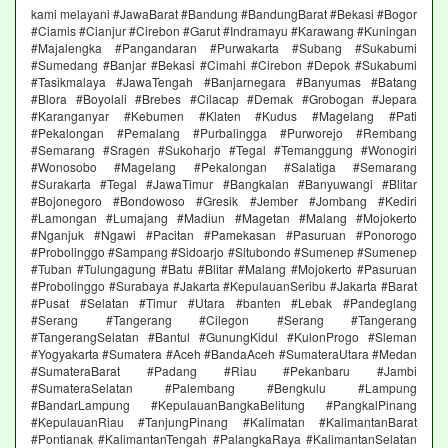
kami melayani #JawaBarat #Bandung #BandungBarat #Bekasi #Bogor
#Ciamis #Cianjur #Cirebon #Garut #Indramayu #Karawang #Kuningan
#Majalengka #Pangandaran #Purwakarta #Subang #Sukabumi
#Sumedang #Banjar #Bekasi #Cimahi #Cirebon #Depok #Sukabumi
#Tasikmalaya #JawaTengah #Banjarnegara #Banyumas #Batang
#Blora #Boyolali #Brebes #Cilacap #Demak #Grobogan #Jepara
#Karanganyar #Kebumen #Klaten #Kudus #Magelang #Pati
#Pekalongan #Pemalang #Purbalingga #Purworejo #Rembang
#Semarang #Sragen #Sukoharjo #Tegal #Temanggung #Wonogiri
#Wonosobo #Magelang #Pekalongan #Salatiga #Semarang
#Surakarta #Tegal #JawaTimur #Bangkalan #Banyuwangi #Blitar
#Bojonegoro #Bondowoso #Gresik #Jember #Jombang #Kediri
#Lamongan #Lumajang #Madiun #Magetan #Malang #Mojokerto
#Nganjuk #Ngawi #Pacitan #Pamekasan #Pasuruan #Ponorogo
#Probolinggo #Sampang #Sidoarjo #Situbondo #Sumenep #Sumenep
#Tuban #Tulungagung #Batu #Blitar #Malang #Mojokerto #Pasuruan
#Probolinggo #Surabaya #Jakarta #KepulauanSeribu #Jakarta #Barat
#Pusat #Selatan #Timur #Utara #banten #Lebak #Pandeglang
#Serang #Tangerang #Cilegon #Serang #Tangerang
#TangerangSelatan #Bantul #GunungKidul #KulonProgo #Sleman
#Yogyakarta #Sumatera #Aceh #BandaAceh #SumateraUtara #Medan
#SumateraBarat #Padang #Riau #Pekanbaru #Jambi
#SumateraSelatan #Palembang #Bengkulu #Lampung
#BandarLampung #KepulauanBangkaBelitung #PangkalPinang
#KepulauanRiau #TanjungPinang #Kalimatan #KalimantanBarat
#Pontianak #KalimantanTengah #PalangkaRaya #KalimantanSelatan