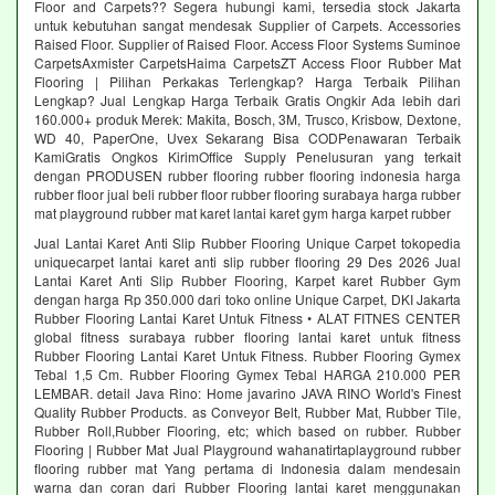
Floor and Carpets?? Segera hubungi kami, tersedia stock Jakarta
untuk kebutuhan sangat mendesak Supplier of Carpets. Accessories
Raised Floor. Supplier of Raised Floor. Access Floor Systems Suminoe
CarpetsAxmister CarpetsHaima CarpetsZT Access Floor Rubber Mat
Flooring | Pilihan Perkakas Terlengkap? Harga Terbaik Pilihan
Lengkap? Jual Lengkap Harga Terbaik Gratis Ongkir Ada lebih dari
160.000+ produk Merek: Makita, Bosch, 3M, Trusco, Krisbow, Dextone,
WD 40, PaperOne, Uvex Sekarang Bisa CODPenawaran Terbaik
KamiGratis Ongkos KirimOffice Supply Penelusuran yang terkait
dengan PRODUSEN rubber flooring rubber flooring indonesia harga
rubber floor jual beli rubber floor rubber flooring surabaya harga rubber
mat playground rubber mat karet lantai karet gym harga karpet rubber
Jual Lantai Karet Anti Slip Rubber Flooring Unique Carpet tokopedia
uniquecarpet lantai karet anti slip rubber flooring 29 Des 2026 Jual
Lantai Karet Anti Slip Rubber Flooring, Karpet karet Rubber Gym
dengan harga Rp 350.000 dari toko online Unique Carpet, DKI Jakarta
Rubber Flooring Lantai Karet Untuk Fitness • ALAT FITNES CENTER
global fitness surabaya rubber flooring lantai karet untuk fitness
Rubber Flooring Lantai Karet Untuk Fitness. Rubber Flooring Gymex
Tebal 1,5 Cm. Rubber Flooring Gymex Tebal HARGA 210.000 PER
LEMBAR. detail Java Rino: Home javarino JAVA RINO World's Finest
Quality Rubber Products. as Conveyor Belt, Rubber Mat, Rubber Tile,
Rubber Roll,Rubber Flooring, etc; which based on rubber. Rubber
Flooring | Rubber Mat Jual Playground wahanatirtaplayground rubber
flooring rubber mat Yang pertama di Indonesia dalam mendesain
warna dan coran dari Rubber Flooring lantai karet menggunakan