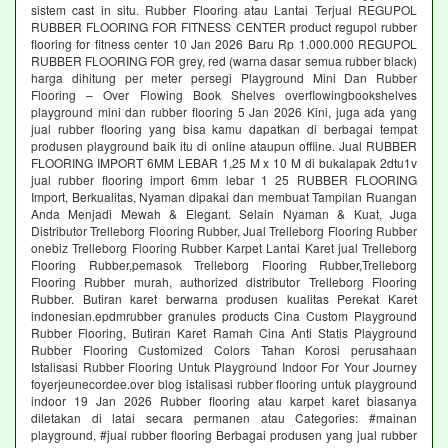
sistem cast in situ. Rubber Flooring atau Lantai Terjual REGUPOL
RUBBER FLOORING FOR FITNESS CENTER product regupol rubber
flooring for fitness center 10 Jan 2026 Baru Rp 1.000.000 REGUPOL
RUBBER FLOORING FOR grey, red (warna dasar semua rubber black)
harga dihitung per meter persegi Playground Mini Dan Rubber
Flooring – Over Flowing Book Shelves overflowingbookshelves
playground mini dan rubber flooring 5 Jan 2026 Kini, juga ada yang
jual rubber flooring yang bisa kamu dapatkan di berbagai tempat
produsen playground baik itu di online ataupun offline. Jual RUBBER
FLOORING IMPORT 6MM LEBAR 1,25 M x 10 M di bukalapak 2dtu1v
jual rubber flooring import 6mm lebar 1 25 RUBBER FLOORING
Import, Berkualitas, Nyaman dipakai dan membuat Tampilan Ruangan
Anda Menjadi Mewah & Elegant. Selain Nyaman & Kuat, Juga
Distributor Trelleborg Flooring Rubber, Jual Trelleborg Flooring Rubber
onebiz Trelleborg Flooring Rubber Karpet Lantai Karet jual Trelleborg
Flooring Rubber,pemasok Trelleborg Flooring Rubber,Trelleborg
Flooring Rubber murah, authorized distributor Trelleborg Flooring
Rubber. Butiran karet berwarna produsen kualitas Perekat Karet
indonesian.epdmrubber granules products Cina Custom Playground
Rubber Flooring, Butiran Karet Ramah Cina Anti Statis Playground
Rubber Flooring Customized Colors Tahan Korosi perusahaan
Istalisasi Rubber Flooring Untuk Playground Indoor For Your Journey
foyerjeunecordee.over blog istalisasi rubber flooring untuk playground
indoor 19 Jan 2026 Rubber flooring atau karpet karet biasanya
diletakan di latai secara permanen atau Categories: #mainan
playground, #jual rubber flooring Berbagai produsen yang jual rubber