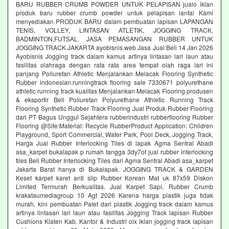
BARU RUBBER CRUMB POWDER UNTUK PELAPISAN jualo iklan
produk baru rubber crumb powder untuk pelapisan lantai Kami
menyediakan PRODUK BARU dalam pembuatan lapisan LAPANGAN
TENIS, VOLLEY, LINTASAN ATLETIK, JOGGING TRACK,
BADMINTON,FUTSAL. JASA PEMASANGAN RUBBER UNTUK
JOGGING TRACK JAKARTA ayobisnis.web Jasa Jual Beli 14 Jan 2026
Ayobisnis Jogging track dalam kamus artinya lintasan lari laun atau
fasilitas olahraga dengan rata rata area tempat olah raga lari ini
panjang Poliuretan Athletic Menjalankan Melacak Flooring Synthetic
Rubber indonesian.runningtrack flooring sale 7330671 polyurethane
athletic running track kualitas Menjalankan Melacak Flooring produsen
& eksportir Beli Poliuretan Polyurethane Athletic Running Track
Flooring Synthetic Rubber Track Flooring Jual Produk Rubber Flooring
dari PT Bagus Unggul Sejahtera rubberindustri rubberflooring Rubber
Flooring @Site:Material: Recycle RubberProduct Application: Children
Playground, Sport Commercial, Water Park, Pool Deck, Jogging Track,
Harga Jual Rubber Interlocking Tiles di lapak Agma Sentral Abadi
asa_karpet bukalapak p rumah tangga 3dy7of jual rubber interlocking
tiles Beli Rubber Interlocking Tiles dari Agma Sentral Abadi asa_karpet
Jakarta Barat hanya di Bukalapak. JOGGING TRACK & GARDEN
Keset karpet karet anti slip Rubber Korean Mat uk 87x59 Diskon
Limited Termurah Berkualitas. Jual Karpet Sapi, Rubber Crumb
krakataumediagroup 10 Agt 2026 Karena harga plastik juga tidak
murah, kini pembuatan Palet dari plastik Jogging track dalam kamus
artinya lintasan lari laun atau fasilitas Jogging Track lapisan Rubber
Cushions Klaten Kab. Kantor & Industri olx iklan jogging track lapisan