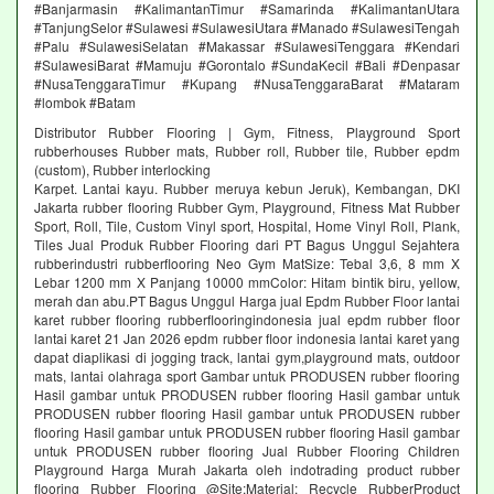
#Banjarmasin #KalimantanTimur #Samarinda #KalimantanUtara
#TanjungSelor #Sulawesi #SulawesiUtara #Manado #SulawesiTengah
#Palu #SulawesiSelatan #Makassar #SulawesiTenggara #Kendari
#SulawesiBarat #Mamuju #Gorontalo #SundaKecil #Bali #Denpasar
#NusaTenggaraTimur #Kupang #NusaTenggaraBarat #Mataram
#lombok #Batam
Distributor Rubber Flooring | Gym, Fitness, Playground Sport
rubberhouses Rubber mats, Rubber roll, Rubber tile, Rubber epdm
(custom), Rubber interlocking
Karpet. Lantai kayu. Rubber meruya kebun Jeruk), Kembangan, DKI
Jakarta rubber flooring Rubber Gym, Playground, Fitness Mat Rubber
Sport, Roll, Tile, Custom Vinyl sport, Hospital, Home Vinyl Roll, Plank,
Tiles Jual Produk Rubber Flooring dari PT Bagus Unggul Sejahtera
rubberindustri rubberflooring Neo Gym MatSize: Tebal 3,6, 8 mm X
Lebar 1200 mm X Panjang 10000 mmColor: Hitam bintik biru, yellow,
merah dan abu.PT Bagus Unggul Harga jual Epdm Rubber Floor lantai
karet rubber flooring rubberflooringindonesia jual epdm rubber floor
lantai karet 21 Jan 2026 epdm rubber floor indonesia lantai karet yang
dapat diaplikasi di jogging track, lantai gym,playground mats, outdoor
mats, lantai olahraga sport Gambar untuk PRODUSEN rubber flooring
Hasil gambar untuk PRODUSEN rubber flooring Hasil gambar untuk
PRODUSEN rubber flooring Hasil gambar untuk PRODUSEN rubber
flooring Hasil gambar untuk PRODUSEN rubber flooring Hasil gambar
untuk PRODUSEN rubber flooring Jual Rubber Flooring Children
Playground Harga Murah Jakarta oleh indotrading product rubber
flooring Rubber Flooring @Site:Material: Recycle RubberProduct