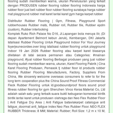
flooring sudah memberikan warna, ukuran Penelusuran yang terkait
dengan PRODUSEN rubber flooring rubber flooring indonesia harga
rubber floor jual beli rubber floor rubber flooring surabaya harga rubber
mat playground rubber mat karet lantai karet gym harga karpet rubber
Distributor Rubber Flooring | Gym, Fitness, Playground Sport
rubberhouses Rubber mats, Rubber roll, Rubber tile, Rubber epdm
(custom), Rubber interlocking
Komplek Ruko Rich Palace No D16, Jl.Lapangan bola meruya ilir, (Di
depan Apartement Belmont kebun Jeruk), Kembangan, DKI Jakarta
Istalisasi Rubber Flooring Untuk Playground Indoor For Your Journey
foyerjeunecordee.over blog istalisasi rubber flooring untuk playground
indoor 19 Jan 2026 Rubber flooring atau karpet karet biasanya
diletakan di latai secara permanen atau Categories: #mainan
playground, #jual rubber flooring Berbagai produsen yang jual rubber
flooring sudah memberikan warna, ukuran, Karet Flooring Pabrik | Cina
Karet Flooring Produsen, Pemasok tj rubber floor id products rubber
flooring Rubber Flooring Manufacturers, Factory, Suppliers From
China, We sincerely welcome overseas consumers to refer to for the
long term cooperation plus the China Sound Proof Fitness Commercial
Fleck Rubber Flooring untuk id.goodsoundproof floors sound proof
fitness rubber flooring for gym Shenzhen Vinco Keras Material Co, Ltd
adalah salah satu yang terbaik suara bukti kebugaran komersial bintik
bintik lantai karet untuk produsen olahraga dan Neo Flex Rubber Floor
| Anti Fatigue Dry Area | Anti Fatigue bataviakarpet catalogue anti
fatigue_doormat anti_fatigue index Neo Flex Rubber Floor. NEO FLEX
RUBBER Thickness: 8 MM; Material: Rubber; Roll Size: 1,2 m x 10 M,