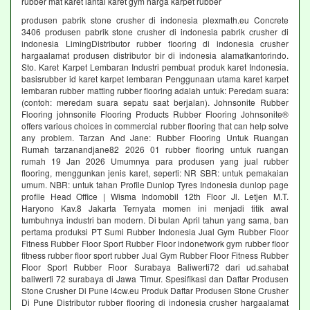
rubber mat karet lantai karet gym harga karpet rubber
produsen pabrik stone crusher di indonesia plexmath.eu Concrete
3406 produsen pabrik stone crusher di indonesia pabrik crusher di
indonesia LimingDistributor rubber flooring di indonesia crusher
hargaalamat produsen distributor bir di indonesia alamatkantorindo.
Sto. Karet Karpet Lembaran Industri pembuat produk karet Indonesia.
basisrubber id karet karpet lembaran Penggunaan utama karet karpet
lembaran rubber matting rubber flooring adalah untuk: Peredam suara:
(contoh: meredam suara sepatu saat berjalan). Johnsonite Rubber
Flooring johnsonite Flooring Products Rubber Flooring Johnsonite®
offers various choices in commercial rubber flooring that can help solve
any problem. Tarzan And Jane: Rubber Flooring Untuk Ruangan
Rumah tarzanandjane82 2026 01 rubber flooring untuk ruangan
rumah 19 Jan 2026 Umumnya para produsen yang jual rubber
flooring, menggunkan jenis karet, seperti: NR SBR: untuk pemakaian
umum. NBR: untuk tahan Profile Dunlop Tyres Indonesia dunlop page
profile Head Office | Wisma Indomobil 12th Floor Jl. Letjen M.T.
Haryono Kav.8 Jakarta Ternyata momen ini menjadi titik awal
tumbuhnya industri ban modern. Di bulan April tahun yang sama, ban
pertama produksi PT Sumi Rubber Indonesia Jual Gym Rubber Floor
Fitness Rubber Floor Sport Rubber Floor indonetwork gym rubber floor
fitness rubber floor sport rubber Jual Gym Rubber Floor Fitness Rubber
Floor Sport Rubber Floor Surabaya Baliwerti72 dari ud.sahabat
baliwerti 72 surabaya di Jawa Timur. Spesifikasi dan Daftar Produsen
Stone Crusher Di Pune l4cw.eu Produk Daftar Produsen Stone Crusher
Di Pune Distributor rubber flooring di indonesia crusher hargaalamat