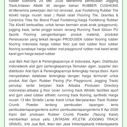
rubber cushions 29 Mei 2026 Menerima pembuatan Jogging
Track,lintasan Atletik dll dengan bahan RUBBER CUSHIONS
dll.Menerima pekerjaan dari nol renovasi, Jual Footstrong Rubber Tile
40x40 harga murah ralali | Ralali ralali Flooring Tile, Granites &
Ceramics Tiles No Brand Pusat Footstrong,Harga Footstrong Rubber
Tile 40x40 berkualitas. untuk taman bermain anak anak (playground),
jogging track, lantai pinggir kolam renang Running Track Silicon PU
Sports Flooring pengembangan produk material, produksi
Penelusuran yang terkait dengan PRODUSEN rubber flooring rubber
flooring indonesia harga rubber floor jual beli rubber floor rubber
flooring surabaya harga rubber mat playground rubber mat karet lantai
karet gym harga karpet rubber
Jual Beli Alat Gym & Perlengkapannya di Indonesia, Agen, Distributor
indonetwork alat gym perlengkapannya Temukan agen, supplier dan
distributor Alat Gym & Perlengkapannya terlengkap hanya disini. Kami
menyediakan database terlengkap dengan harga termurah untuk
produk Alat Gym. Rubber Paving (For Playground, Jogging Track)
penutup lantai berjalan track Alibaba Produsen Directory
indonesian.alibaba g floor cover running track Athletic facilities sport
and gym used rubber althetic running track flooring, synthetic Harga
murah 13 Mm Sintetis Lantai Karet Untuk Menjalankan Track Rubber
Crumb Powder tentang pembuatan lapangan tenis
pembuatanlapangantenis author pembuatanlapangantenis 9 Apr 2026
Kami dari produsen Rubber Crumb Powder (Tepung Karet)
memberikan solusi yaitu LINTASAN ATLETIK JOGGING TRACK
GRAVEL. Info Jual Beli, Iklan dan Jasa Infokotajakarta infokotajakarta