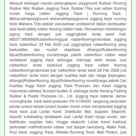
Menjual berbagai macam perlengkapan playground Rubber Flooring
Rubber Mat, Rubber Jogging Track, Rubber Tiles jual rubber flooring
murah harga rubber Jogging Track | Running Track |
Wahanatirtaplayground wahanatirtaplayground jogging track running
track Wahana Tirta adalah perusahaan profesional dalam pembuatan
alas karet safety rubber flooring rubber mate. Perusahaan membangun
joging track dengan jual joggingtrack lantai karet hub:
085371995999|Rubberflooring|jual rubberflooringindonesia jogging
track rubberfloor 23 Feb 2026 jual joggingtrack rubberflooring yang
berkualitas dan mudah diaplikasi. dihargai|Rubberflooring
dijual|Rubberflooring murah|harga pabrik rubberfloor rubber karet
lantaikaret jogging track sehingga olahraga lebih terasa Jual
rubberfloor lantai karetJual jogging track rubber flooring
rubberflooringindonesia jual rubberfloor lantai karet 28 Feb 2026 jual
rubberfloor lantai karet dengan kualitas baik dan harga terjangkau,
dihargai|Rubberflooring dijual|Rubberflooring murah|harga pabrik Cari
Kualitas tinggi Karet Jogging Track Produsen dan Karet Jogging
indonesian.alibaba Rumput buatan & olahraga lantai Nanjing Feeling
Rubber & Plastic Produces Co., Ltd. Jogging track material, bahan
runningtracks, track karet produsen FN D150435. langsung penjualan
panas rumput karpet rumput buatan murah untuk menjalankan jogging
track track Jual Lantai Karet, Distributor, Beli, Supplier, Eksportir,
Importir indotrading lantaikaret Jual Lantai Karet harga murah, dari
distributor, supplier, toko, hingga eksportir Lantai Karet mattJual
perforated matPerforared rubber mat (karpet berlubang. Water Park,
Pool Deck, Jogging Track, Althletic Running Track, Wall Protect, Jual