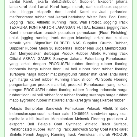
Lantai Karet, jakarta Beli,Distributor, Supplier, Eksportir jakarta
lantaikaret Jual Lantai Karet harga murah, dari distributor, supplier,
toko, hingga eksportir dan Lantai Karet mattJual perforated
matPerforared rubber mat (karpet berlubang Water Park, Pool Deck,
Jogging Track, Althletic Running Track, Wall Protect, Jogging Track
TEXMURA KONTRAKTOR LAPANGAN FUTSAL texmura joggingtrack
Kami menawarkan produk pelapisan permukaan (Floor Finishing)
untuk jogging running track dengan teknologi terkini dan kualitas
terbaik yaitu SigmaTurf RUBBER NAS Supplier Crumb Rubber,
Supplier Rubber Mesh 30 rubbernas Rubber Nas Juga Memproduksi
Dan Menyediakan Berbagai Produk Rubber Atletik Running track
Official ASEAN GAMES Senayan Jakarta Palembang Penelusuran
yang terkait dengan PRODUSEN rubber flooring rubber flooring
indonesia harga rubber floor jual beli rubber floor rubber flooring
surabaya harga rubber mat playground rubber mat karet lantai karet
gym harga karpet rubber Running Track Silicon PU Sports Flooring
pengembangan produk material, produksi Penelusuran yang terkait
dengan PRODUSEN rubber flooring rubber flooring indonesia harga
rubber floor jual beli rubber floor rubber flooring surabaya harga rubber
mat playground rubber mat karet lantai karet gym harga karpet rubber
Pelapis Semprotan Sandwich Permukaan Pelacak Atletik Sintetik
indonesian.sportcourt surface sale 10486993 sandwich spray coat
synthetic athlit kualitas Menjalankan Melacak Flooring produsen &
eksportir Beli Pelapis Coat Synthetic Athletic Track Surface,
Prefabricated Rubber Running Track Sandwich Spray Coat Karet Karet
Sintetis Penuh Jogging Running Track Permukaan. murah PRODUK