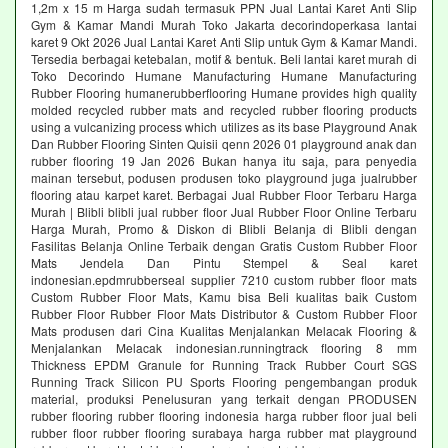
1,2m x 15 m Harga sudah termasuk PPN Jual Lantai Karet Anti Slip
Gym & Kamar Mandi Murah Toko Jakarta decorindoperkasa lantai
karet 9 Okt 2026 Jual Lantai Karet Anti Slip untuk Gym & Kamar Mandi.
Tersedia berbagai ketebalan, motif & bentuk. Beli lantai karet murah di
Toko Decorindo Humane Manufacturing Humane Manufacturing
Rubber Flooring humanerubberflooring Humane provides high quality
molded recycled rubber mats and recycled rubber flooring products
using a vulcanizing process which utilizes as its base Playground Anak
Dan Rubber Flooring Sinten Quisii qenn 2026 01 playground anak dan
rubber flooring 19 Jan 2026 Bukan hanya itu saja, para penyedia
mainan tersebut, podusen produsen toko playground juga jualrubber
flooring atau karpet karet. Berbagai Jual Rubber Floor Terbaru Harga
Murah | Blibli blibli jual rubber floor Jual Rubber Floor Online Terbaru
Harga Murah, Promo & Diskon di Blibli Belanja di Blibli dengan
Fasilitas Belanja Online Terbaik dengan Gratis Custom Rubber Floor
Mats Jendela Dan Pintu Stempel & Seal karet
indonesian.epdmrubberseal supplier 7210 custom rubber floor mats
Custom Rubber Floor Mats, Kamu bisa Beli kualitas baik Custom
Rubber Floor Rubber Floor Mats Distributor & Custom Rubber Floor
Mats produsen dari Cina Kualitas Menjalankan Melacak Flooring &
Menjalankan Melacak indonesian.runningtrack flooring 8 mm
Thickness EPDM Granule for Running Track Rubber Court SGS
Running Track Silicon PU Sports Flooring pengembangan produk
material, produksi Penelusuran yang terkait dengan PRODUSEN
rubber flooring rubber flooring indonesia harga rubber floor jual beli
rubber floor rubber flooring surabaya harga rubber mat playground