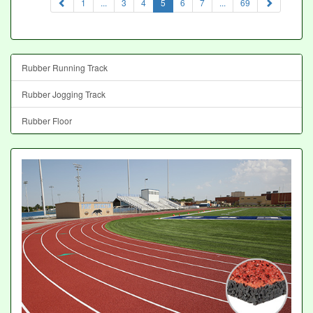
(current)
1
...
3
4
5
6
7
...
69
Rubber Running Track
Rubber Jogging Track
Rubber Floor