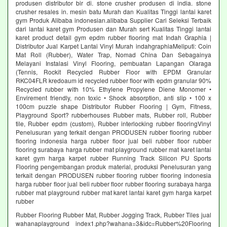
produsen distributor bir di. stone crusher produsen di india. stone
crusher resales in. mesin batu Murah dan Kualitas Tinggi lantai karet
gym Produk Alibaba indonesian.alibaba Supplier Cari Seleksi Terbaik
dari lantai karet gym Produsen dan Murah sert Kualitas Tinggi lantai
karet product detail gym epdm rubber flooring mat Indah Graphia |
Distributor Jual Karpet Lantai Vinyl Murah indahgraphiaMeliputi: Coin
Mat Roll (Rubber), Water Trap, Nomad China Dan Sebagainya
Melayani Instalasi Vinyl Flooring, pembuatan Lapangan Olaraga
(Tennis, Rockit Recycled Rubber Floor with EPDM Granular
RKC04FLR kredoaum id recycled rubber floor with epdm granular 90%
Recycled rubber with 10% Ethylene Propylene Diene Monomer •
Envirement friendly, non toxic • Shock absorption, anti slip • 100 x
100cm puzzle shape Distributor Rubber Flooring | Gym, Fitness,
Playground Sport? rubberhouses Rubber mats, Rubber roll, Rubber
tile, Rubber epdm (custom), Rubber interlocking rubber flooringVinyl
Penelusuran yang terkait dengan PRODUSEN rubber flooring rubber
flooring indonesia harga rubber floor jual beli rubber floor rubber
flooring surabaya harga rubber mat playground rubber mat karet lantai
karet gym harga karpet rubber Running Track Silicon PU Sports
Flooring pengembangan produk material, produksi Penelusuran yang
terkait dengan PRODUSEN rubber flooring rubber flooring indonesia
harga rubber floor jual beli rubber floor rubber flooring surabaya harga
rubber mat playground rubber mat karet lantai karet gym harga karpet
rubber
Rubber Flooring Rubber Mat, Rubber Jogging Track, Rubber Tiles jual
wahanaplayground index1.php?wahana=3&idc=Rubber%20Flooring