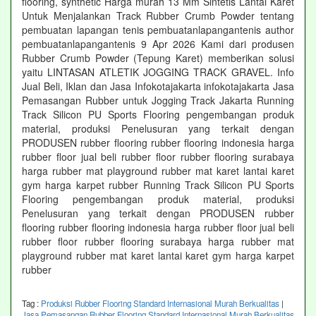
flooring, synthetic Harga murah 13 Mm Sintetis Lantai Karet
Untuk Menjalankan Track Rubber Crumb Powder tentang
pembuatan lapangan tenis pembuatanlapangantenis author
pembuatanlapangantenis 9 Apr 2026 Kami dari produsen
Rubber Crumb Powder (Tepung Karet) memberikan solusi
yaitu LINTASAN ATLETIK JOGGING TRACK GRAVEL. Info
Jual Beli, Iklan dan Jasa Infokotajakarta infokotajakarta Jasa
Pemasangan Rubber untuk Jogging Track Jakarta Running
Track Silicon PU Sports Flooring pengembangan produk
material, produksi Penelusuran yang terkait dengan
PRODUSEN rubber flooring rubber flooring indonesia harga
rubber floor jual beli rubber floor rubber flooring surabaya
harga rubber mat playground rubber mat karet lantai karet
gym harga karpet rubber Running Track Silicon PU Sports
Flooring pengembangan produk material, produksi
Penelusuran yang terkait dengan PRODUSEN rubber
flooring rubber flooring indonesia harga rubber floor jual beli
rubber floor rubber flooring surabaya harga rubber mat
playground rubber mat karet lantai karet gym harga karpet
rubber
Tag :
Produksi Rubber Flooring Standard Internasional Murah Berkualitas
|
Jasa Pemasangan Rubber Flooring Standard Internasional Murah Berkualitas