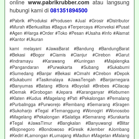
online
atau langsung
www.pabrikrubber.com
hubungi kami di
081351894500
#Pabrik #Produksi #Produsen #Jual #Grosir #Distributor
#Murah #Berkualitas #Bagus #Terpercaya #Konveksi #Pusat
#Agen #Harga #Order #Toko #Pesan #Usaha #Info #Alamat
#Kantor #Ukuran
kami melayani #JawaBarat #Bandung #BandungBarat
#Bekasi #Bogor #Ciamis #Cianjur #Cirebon #Garut
#Indramayu #Karawang #Kuningan #Majalengka
#Pangandaran #Purwakarta #Subang #Sukabumi
#Sumedang #Banjar #Bekasi #Cimahi #Cirebon #Depok
#Sukabumi #Tasikmalaya #JawaTengah #Banjarnegara
#Banyumas #Batang #Blora #Boyolali #Brebes #Cilacap
#Demak #Grobogan #Jepara #Karanganyar #Kebumen
#Klaten #Kudus #Magelang #Pati #Pekalongan #Pemalang
#Purbalingga #Purworejo #Rembang #Semarang #Sragen
#Sukoharjo #Tegal #Temanggung #Wonogiri #Wonosobo
#Magelang #Pekalongan #Salatiga #Semarang #Surakarta
#Tegal #JawaTimur #Bangkalan #Banyuwangi #Blitar
#Bojonegoro #Bondowoso #Gresik #Jember #Jombang
#Kediri #Lamongan #Lumajang #Madiun #Magetan #Malang