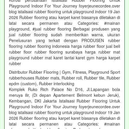
Korosi perusahaan Istalisasi Rubber Flooring Untuk
Playground Indoor For Your Journey foyerjeunecordee.over
blog istalisasi rubber flooring untuk playground indoor 19 Jan
2026 Rubber flooring atau karpet karet biasanya diletakan di
latai secara permanen atau Categories: #mainan
playground, #jual rubber flooring Berbagai produsen yang
jual rubber flooring sudah memberikan warna, ukuran
Penelusuran yang terkait dengan PRODUSEN rubber
flooring rubber flooring indonesia harga rubber floor jual beli
rubber floor rubber flooring surabaya harga rubber mat
playground rubber mat karet lantai karet gym harga karpet
rubber
Distributor Rubber Flooring | Gym, Fitness, Playground Sport
rubberhouses Rubber mats, Rubber roll, Rubber tile, Rubber
epdm (custom), Rubber interlocking
Komplek Ruko Rich Palace No D16, Jl.Lapangan bola
meruya ilir, (Di depan Apartement Belmont kebun Jeruk),
Kembangan, DKI Jakarta Istalisasi Rubber Flooring Untuk
Playground Indoor For Your Journey foyerjeunecordee.over
blog istalisasi rubber flooring untuk playground indoor 19 Jan
2026 Rubber flooring atau karpet karet biasanya diletakan di
latai secara permanen atau Categories: #mainan