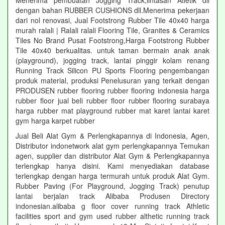
Menerima pembuatan Jogging Track,lintasan Atletik dll
dengan bahan RUBBER CUSHIONS dll.Menerima pekerjaan
dari nol renovasi, Jual Footstrong Rubber Tile 40x40 harga
murah ralali | Ralali ralali Flooring Tile, Granites & Ceramics
Tiles No Brand Pusat Footstrong,Harga Footstrong Rubber
Tile 40x40 berkualitas. untuk taman bermain anak anak
(playground), jogging track, lantai pinggir kolam renang
Running Track Silicon PU Sports Flooring pengembangan
produk material, produksi Penelusuran yang terkait dengan
PRODUSEN rubber flooring rubber flooring indonesia harga
rubber floor jual beli rubber floor rubber flooring surabaya
harga rubber mat playground rubber mat karet lantai karet
gym harga karpet rubber
Jual Beli Alat Gym & Perlengkapannya di Indonesia, Agen,
Distributor indonetwork alat gym perlengkapannya Temukan
agen, supplier dan distributor Alat Gym & Perlengkapannya
terlengkap hanya disini. Kami menyediakan database
terlengkap dengan harga termurah untuk produk Alat Gym.
Rubber Paving (For Playground, Jogging Track) penutup
lantai berjalan track Alibaba Produsen Directory
indonesian.alibaba g floor cover running track Athletic
facilities sport and gym used rubber althetic running track