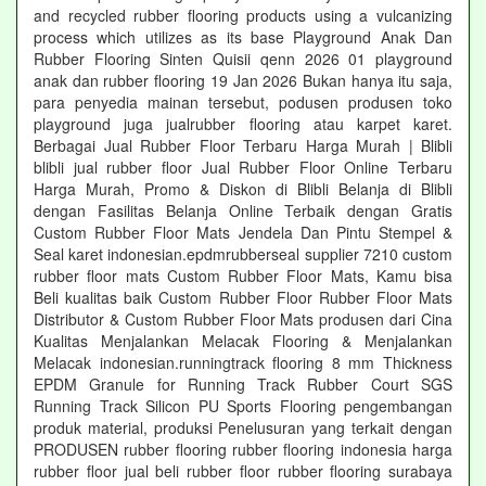
and recycled rubber flooring products using a vulcanizing
process which utilizes as its base Playground Anak Dan
Rubber Flooring Sinten Quisii qenn 2026 01 playground
anak dan rubber flooring 19 Jan 2026 Bukan hanya itu saja,
para penyedia mainan tersebut, podusen produsen toko
playground juga jualrubber flooring atau karpet karet.
Berbagai Jual Rubber Floor Terbaru Harga Murah | Blibli
blibli jual rubber floor Jual Rubber Floor Online Terbaru
Harga Murah, Promo & Diskon di Blibli Belanja di Blibli
dengan Fasilitas Belanja Online Terbaik dengan Gratis
Custom Rubber Floor Mats Jendela Dan Pintu Stempel &
Seal karet indonesian.epdmrubberseal supplier 7210 custom
rubber floor mats Custom Rubber Floor Mats, Kamu bisa
Beli kualitas baik Custom Rubber Floor Rubber Floor Mats
Distributor & Custom Rubber Floor Mats produsen dari Cina
Kualitas Menjalankan Melacak Flooring & Menjalankan
Melacak indonesian.runningtrack flooring 8 mm Thickness
EPDM Granule for Running Track Rubber Court SGS
Running Track Silicon PU Sports Flooring pengembangan
produk material, produksi Penelusuran yang terkait dengan
PRODUSEN rubber flooring rubber flooring indonesia harga
rubber floor jual beli rubber floor rubber flooring surabaya