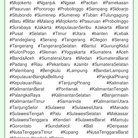
#Mojokerto #Nganjuk #Ngawi #Pacitan #Pamekasan
#Pasuruan #Ponorogo #Probolinggo #Sampang #Sidoarjo
#Situbondo #Sumenep #Sumenep #Tuban #Tulungagung
#Batu #Blitar #Malang #Mojokerto #Pasuruan #Probolinggo
#Surabaya #Jakarta #KepulauanSeribu #Jakarta #Barat
#Pusat #Selatan #Timur #Utara #banten #Lebak
#Pandeglang #Serang #Tangerang #Cilegon #Serang
#Tangerang #TangerangSelatan #Bantul #GunungKidul
#KulonProgo #Sleman #Yogyakarta #Sumatera #Aceh
#BandaAceh #SumateraUtara #Medan #SumateraBarat
#Padang #Riau #Pekanbaru #Jambi #SumateraSelatan
#Palembang #Bengkulu #Lampung #BandarLampung
#KepulauanBangkaBelitung #PangkalPinang
#KepulauanRiau #TanjungPinang #Kalimatan
#KalimantanBarat #Pontianak #KalimantanTengah
#PalangkaRaya #KalimantanSelatan #Banjarmasin
#KalimantanTimur #Samarinda #KalimantanUtara
#TanjungSelor #Sulawesi #SulawesiUtara #Manado
#SulawesiTengah #Palu #SulawesiSelatan #Makassar
#SulawesiTenggara #Kendari #SulawesiBarat #Mamuju
#Gorontalo #SundaKecil #Bali #Denpasar
#NusaTenggaraTimur #Kupang #NusaTenggaraBarat