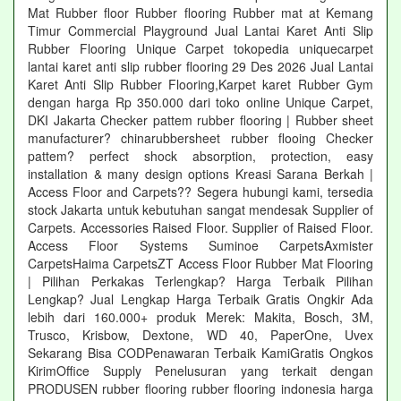
Mat Rubber floor Rubber flooring Rubber mat at Kemang
Timur Commercial Playground Jual Lantai Karet Anti Slip
Rubber Flooring Unique Carpet tokopedia uniquecarpet
lantai karet anti slip rubber flooring 29 Des 2026 Jual Lantai
Karet Anti Slip Rubber Flooring,Karpet karet Rubber Gym
dengan harga Rp 350.000 dari toko online Unique Carpet,
DKI Jakarta Checker pattem rubber flooring | Rubber sheet
manufacturer? chinarubbersheet rubber flooing Checker
pattem? perfect shock absorption, protection, easy
installation & many design options Kreasi Sarana Berkah |
Access Floor and Carpets?? Segera hubungi kami, tersedia
stock Jakarta untuk kebutuhan sangat mendesak Supplier of
Carpets. Accessories Raised Floor. Supplier of Raised Floor.
Access Floor Systems Suminoe CarpetsAxmister
CarpetsHaima CarpetsZT Access Floor Rubber Mat Flooring
| Pilihan Perkakas Terlengkap? Harga Terbaik Pilihan
Lengkap? Jual Lengkap Harga Terbaik Gratis Ongkir Ada
lebih dari 160.000+ produk Merek: Makita, Bosch, 3M,
Trusco, Krisbow, Dextone, WD 40, PaperOne, Uvex
Sekarang Bisa CODPenawaran Terbaik KamiGratis Ongkos
KirimOffice Supply Penelusuran yang terkait dengan
PRODUSEN rubber flooring rubber flooring indonesia harga