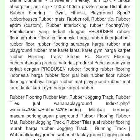
Diene Monomer • Envirement friendly, non toxic • Shock
absorption, anti slip • 100 x 100cm puzzle shape Distributor
Rubber Flooring | Gym, Fitness, Playground Sport?
rubberhouses Rubber mats, Rubber roll, Rubber tile, Rubber
epdm (custom), Rubber interlocking rubber flooringVinyl
Penelusuran yang terkait dengan PRODUSEN rubber
flooring rubber flooring indonesia harga rubber floor jual beli
rubber floor rubber flooring surabaya harga rubber mat
playground rubber mat karet lantai karet gym harga karpet
rubber Running Track Silicon PU Sports Flooring
pengembangan produk material, produksi Penelusuran yang
terkait dengan PRODUSEN rubber flooring rubber flooring
indonesia harga rubber floor jual beli rubber floor rubber
flooring surabaya harga rubber mat playground rubber mat
karet lantai karet gym harga karpet rubber
Rubber Flooring Rubber Mat, Rubber Jogging Track, Rubber
Tiles jual wahanaplayground index1.php?
wahana=3&idc=Rubber%20Flooring Menjual berbagai
macam perlengkapan playground Rubber Flooring Rubber
Mat, Rubber Jogging Track, Rubber Tiles jual rubber flooring
murah harga rubber Jogging Track | Running Track |
Wahanatirtaplayground wahanatirtaplayground jogging track