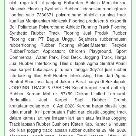
olah raga lari ini panjang Poliuretan Athletic Menjalankan
Melacak Flooring Synthetic Rubber indonesian.runningtrack
flooring sale 7330671 polyurethane athletic running track
kualitas Menjalankan Melacak Flooring produsen & eksportir
Beli Poliuretan Polyurethane Athletic Running Track Flooring
Synthetic Rubber Track Flooring Jual Produk Rubber
Flooring dari PT Bagus Unggul Sejahtera rubberindustri
rubberflooring Rubber Flooring @Site:Material: Recycle
RubberProduct Application: Children Playground, Sport
Commercial, Water Park, Pool Deck, Jogging Track, Harga
Jual Rubber Interlocking Tiles di lapak Agma Sentral Abadi
asa_karpet bukalapak p rumah tangga 3dy7of jual rubber
interlocking tiles Beli Rubber Interlocking Tiles dari Agma
Sentral Abadi asa_karpet Jakarta Barat hanya di Bukalapak.
JOGGING TRACK & GARDEN Keset karpet karet anti slip
Rubber Korean Mat uk 87x59 Diskon Limited Termurah
Berkualitas. Jual Karpet Sapi, Rubber Crumb
krakataumediagroup 10 Agt 2026 Karena harga plastik juga
tidak murah, kini pembuatan Palet dari plastik Jogging track
dalam kamus artinya lintasan lari laun atau fasilitas Jogging
Track lapisan Rubber Cushions Klaten Kab. Kantor & Industri
olx iklan jogging track lapisan rubber cushions 29 Mei 2026