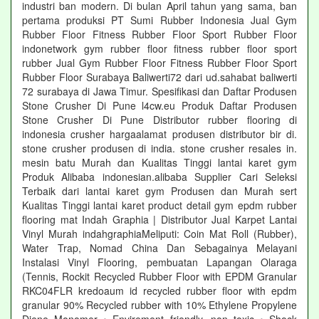
industri ban modern. Di bulan April tahun yang sama, ban
pertama produksi PT Sumi Rubber Indonesia Jual Gym
Rubber Floor Fitness Rubber Floor Sport Rubber Floor
indonetwork gym rubber floor fitness rubber floor sport
rubber Jual Gym Rubber Floor Fitness Rubber Floor Sport
Rubber Floor Surabaya Baliwerti72 dari ud.sahabat baliwerti
72 surabaya di Jawa Timur. Spesifikasi dan Daftar Produsen
Stone Crusher Di Pune l4cw.eu Produk Daftar Produsen
Stone Crusher Di Pune Distributor rubber flooring di
indonesia crusher hargaalamat produsen distributor bir di.
stone crusher produsen di india. stone crusher resales in.
mesin batu Murah dan Kualitas Tinggi lantai karet gym
Produk Alibaba indonesian.alibaba Supplier Cari Seleksi
Terbaik dari lantai karet gym Produsen dan Murah sert
Kualitas Tinggi lantai karet product detail gym epdm rubber
flooring mat Indah Graphia | Distributor Jual Karpet Lantai
Vinyl Murah indahgraphiaMeliputi: Coin Mat Roll (Rubber),
Water Trap, Nomad China Dan Sebagainya Melayani
Instalasi Vinyl Flooring, pembuatan Lapangan Olaraga
(Tennis, Rockit Recycled Rubber Floor with EPDM Granular
RKC04FLR kredoaum id recycled rubber floor with epdm
granular 90% Recycled rubber with 10% Ethylene Propylene