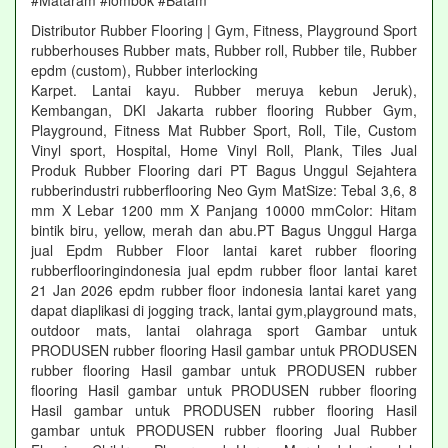
#Mataram #lombok #Batam
Distributor Rubber Flooring | Gym, Fitness, Playground Sport
rubberhouses Rubber mats, Rubber roll, Rubber tile, Rubber
epdm (custom), Rubber interlocking
Karpet. Lantai kayu. Rubber meruya kebun Jeruk),
Kembangan, DKI Jakarta rubber flooring Rubber Gym,
Playground, Fitness Mat Rubber Sport, Roll, Tile, Custom
Vinyl sport, Hospital, Home Vinyl Roll, Plank, Tiles Jual
Produk Rubber Flooring dari PT Bagus Unggul Sejahtera
rubberindustri rubberflooring Neo Gym MatSize: Tebal 3,6, 8
mm X Lebar 1200 mm X Panjang 10000 mmColor: Hitam
bintik biru, yellow, merah dan abu.PT Bagus Unggul Harga
jual Epdm Rubber Floor lantai karet rubber flooring
rubberflooringindonesia jual epdm rubber floor lantai karet
21 Jan 2026 epdm rubber floor indonesia lantai karet yang
dapat diaplikasi di jogging track, lantai gym,playground mats,
outdoor mats, lantai olahraga sport Gambar untuk
PRODUSEN rubber flooring Hasil gambar untuk PRODUSEN
rubber flooring Hasil gambar untuk PRODUSEN rubber
flooring Hasil gambar untuk PRODUSEN rubber flooring
Hasil gambar untuk PRODUSEN rubber flooring Hasil
gambar untuk PRODUSEN rubber flooring Jual Rubber