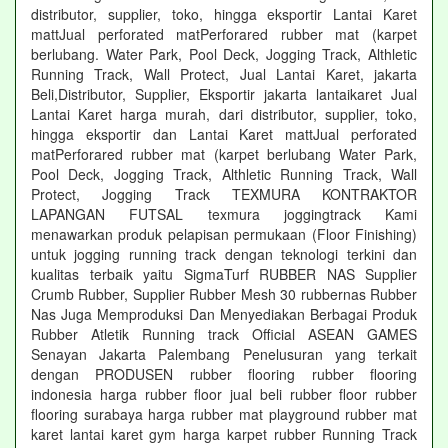
distributor, supplier, toko, hingga eksportir Lantai Karet
mattJual perforated matPerforared rubber mat (karpet
berlubang. Water Park, Pool Deck, Jogging Track, Althletic
Running Track, Wall Protect, Jual Lantai Karet, jakarta
Beli,Distributor, Supplier, Eksportir jakarta lantaikaret Jual
Lantai Karet harga murah, dari distributor, supplier, toko,
hingga eksportir dan Lantai Karet mattJual perforated
matPerforared rubber mat (karpet berlubang Water Park,
Pool Deck, Jogging Track, Althletic Running Track, Wall
Protect, Jogging Track TEXMURA KONTRAKTOR
LAPANGAN FUTSAL texmura joggingtrack Kami
menawarkan produk pelapisan permukaan (Floor Finishing)
untuk jogging running track dengan teknologi terkini dan
kualitas terbaik yaitu SigmaTurf RUBBER NAS Supplier
Crumb Rubber, Supplier Rubber Mesh 30 rubbernas Rubber
Nas Juga Memproduksi Dan Menyediakan Berbagai Produk
Rubber Atletik Running track Official ASEAN GAMES
Senayan Jakarta Palembang Penelusuran yang terkait
dengan PRODUSEN rubber flooring rubber flooring
indonesia harga rubber floor jual beli rubber floor rubber
flooring surabaya harga rubber mat playground rubber mat
karet lantai karet gym harga karpet rubber Running Track