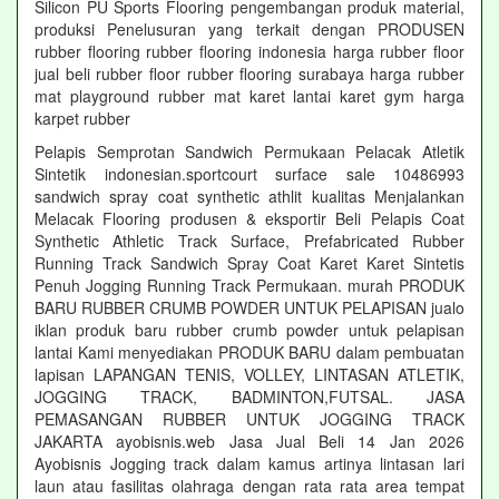
Silicon PU Sports Flooring pengembangan produk material,
produksi Penelusuran yang terkait dengan PRODUSEN
rubber flooring rubber flooring indonesia harga rubber floor
jual beli rubber floor rubber flooring surabaya harga rubber
mat playground rubber mat karet lantai karet gym harga
karpet rubber
Pelapis Semprotan Sandwich Permukaan Pelacak Atletik
Sintetik indonesian.sportcourt surface sale 10486993
sandwich spray coat synthetic athlit kualitas Menjalankan
Melacak Flooring produsen & eksportir Beli Pelapis Coat
Synthetic Athletic Track Surface, Prefabricated Rubber
Running Track Sandwich Spray Coat Karet Karet Sintetis
Penuh Jogging Running Track Permukaan. murah PRODUK
BARU RUBBER CRUMB POWDER UNTUK PELAPISAN jualo
iklan produk baru rubber crumb powder untuk pelapisan
lantai Kami menyediakan PRODUK BARU dalam pembuatan
lapisan LAPANGAN TENIS, VOLLEY, LINTASAN ATLETIK,
JOGGING TRACK, BADMINTON,FUTSAL. JASA
PEMASANGAN RUBBER UNTUK JOGGING TRACK
JAKARTA ayobisnis.web Jasa Jual Beli 14 Jan 2026
Ayobisnis Jogging track dalam kamus artinya lintasan lari
laun atau fasilitas olahraga dengan rata rata area tempat