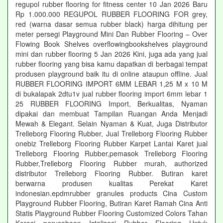
regupol rubber flooring for fitness center 10 Jan 2026 Baru
Rp 1.000.000 REGUPOL RUBBER FLOORING FOR grey,
red (warna dasar semua rubber black) harga dihitung per
meter persegi Playground Mini Dan Rubber Flooring – Over
Flowing Book Shelves overflowingbookshelves playground
mini dan rubber flooring 5 Jan 2026 Kini, juga ada yang jual
rubber flooring yang bisa kamu dapatkan di berbagai tempat
produsen playground baik itu di online ataupun offline. Jual
RUBBER FLOORING IMPORT 6MM LEBAR 1,25 M x 10 M
di bukalapak 2dtu1v jual rubber flooring import 6mm lebar 1
25 RUBBER FLOORING Import, Berkualitas, Nyaman
dipakai dan membuat Tampilan Ruangan Anda Menjadi
Mewah & Elegant. Selain Nyaman & Kuat, Juga Distributor
Trelleborg Flooring Rubber, Jual Trelleborg Flooring Rubber
onebiz Trelleborg Flooring Rubber Karpet Lantai Karet jual
Trelleborg Flooring Rubber,pemasok Trelleborg Flooring
Rubber,Trelleborg Flooring Rubber murah, authorized
distributor Trelleborg Flooring Rubber. Butiran karet
berwarna produsen kualitas Perekat Karet
indonesian.epdmrubber granules products Cina Custom
Playground Rubber Flooring, Butiran Karet Ramah Cina Anti
Statis Playground Rubber Flooring Customized Colors Tahan