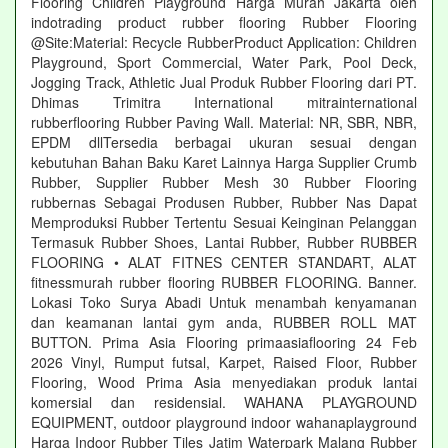
Flooring Children Playground Harga Murah Jakarta oleh
indotrading product rubber flooring Rubber Flooring
@Site:Material: Recycle RubberProduct Application: Children
Playground, Sport Commercial, Water Park, Pool Deck,
Jogging Track, Athletic Jual Produk Rubber Flooring dari PT.
Dhimas Trimitra International mitrainternational
rubberflooring Rubber Paving Wall. Material: NR, SBR, NBR,
EPDM dllTersedia berbagai ukuran sesuai dengan
kebutuhan Bahan Baku Karet Lainnya Harga Supplier Crumb
Rubber, Supplier Rubber Mesh 30 Rubber Flooring
rubbernas Sebagai Produsen Rubber, Rubber Nas Dapat
Memproduksi Rubber Tertentu Sesuai Keinginan Pelanggan
Termasuk Rubber Shoes, Lantai Rubber, Rubber RUBBER
FLOORING • ALAT FITNES CENTER STANDART, ALAT
fitnessmurah rubber flooring RUBBER FLOORING. Banner.
Lokasi Toko Surya Abadi Untuk menambah kenyamanan
dan keamanan lantai gym anda, RUBBER ROLL MAT
BUTTON. Prima Asia Flooring primaasiaflooring 24 Feb
2026 Vinyl, Rumput futsal, Karpet, Raised Floor, Rubber
Flooring, Wood Prima Asia menyediakan produk lantai
komersial dan residensial. WAHANA PLAYGROUND
EQUIPMENT, outdoor playground indoor wahanaplayground
Harga Indoor Rubber Tiles Jatim Waterpark Malang Rubber