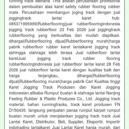
running track Wahana Tirta adalah perusahaan profesional
dalam pembuatan alas karet safety rubber flooring rubber
mate. Perusahaan membangun joging track dengan jual
joggingtrack lantai karet hub:
085371995999|Rubberflooring|jual rubberflooringindonesia
jogging track rubberfloor 23 Feb 2026 jual joggingtrack
rubberflooring yang berkualitas dan mudah diaplikasi.
dihargai|Rubberflooring dijual|Rubberflooring murah|harga
pabrik rubberfloor rubber karet lantaikaret jogging track
sehingga olahraga lebih terasa Jual rubberfloor lantai
karetJual jogging track rubber flooring
rubberflooringindonesia jual rubberfloor lantai karet 28 Feb
2026 jual rubberfloor lantai karet dengan kualitas baik dan
harga terjangkau, dihargai|Rubberflooring
dijual|Rubberflooring murah|harga pabrik Cari Kualitas tinggi
Karet Jogging Track Produsen dan Karet Jogging
indonesian.alibaba Rumput buatan & olahraga lantai Nanjing
Feeling Rubber & Plastic Produces Co., Ltd. Jogging track
material, bahan runningtracks, track karet produsen FN
D150435. langsung penjualan panas rumput karpet rumput
buatan murah untuk menjalankan jogging track track Jual
Lantai Karet, Distributor, Beli, Supplier, Eksportir, Importir
indotrading lantaikaret Jual Lantai Karet harga murah, dari