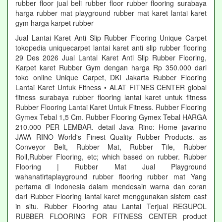
rubber floor jual beli rubber floor rubber flooring surabaya
harga rubber mat playground rubber mat karet lantai karet
gym harga karpet rubber
Jual Lantai Karet Anti Slip Rubber Flooring Unique Carpet
tokopedia uniquecarpet lantai karet anti slip rubber flooring
29 Des 2026 Jual Lantai Karet Anti Slip Rubber Flooring,
Karpet karet Rubber Gym dengan harga Rp 350.000 dari
toko online Unique Carpet, DKI Jakarta Rubber Flooring
Lantai Karet Untuk Fitness • ALAT FITNES CENTER global
fitness surabaya rubber flooring lantai karet untuk fitness
Rubber Flooring Lantai Karet Untuk Fitness. Rubber Flooring
Gymex Tebal 1,5 Cm. Rubber Flooring Gymex Tebal HARGA
210.000 PER LEMBAR. detail Java Rino: Home javarino
JAVA RINO World's Finest Quality Rubber Products. as
Conveyor Belt, Rubber Mat, Rubber Tile, Rubber
Roll,Rubber Flooring, etc; which based on rubber. Rubber
Flooring | Rubber Mat Jual Playground
wahanatirtaplayground rubber flooring rubber mat Yang
pertama di Indonesia dalam mendesain warna dan coran
dari Rubber Flooring lantai karet menggunakan sistem cast
in situ. Rubber Flooring atau Lantai Terjual REGUPOL
RUBBER FLOORING FOR FITNESS CENTER product