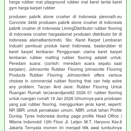
harga rubber mat playground rubber mat karet lantai karet
gym harga karpet rubber
produsen pabrik stone crusher di indonesia plexmath.eu
Concrete 3406 produsen pabrik stone crusher di indonesia
pabrik crusher di indonesia LimingDistributor rubber flooring
di indonesia crusher hargaalamat produsen distributor bir di
indonesia alamatkantorindo. Sto. Karet Karpet Lembaran
Industri pembuat produk karet Indonesia. basisrubber id
karet karpet lembaran Penggunaan utama karet karpet
lembaran rubber matting rubber flooring adalah untuk:
Peredam suara: (contoh: meredam suara sepatu saat
berjalan). Johnsonite Rubber Flooring johnsonite Flooring
Products Rubber Flooring Johnsonite® offers various
choices in commercial rubber flooring that can help solve
any problem. Tarzan And Jane: Rubber Flooring Untuk
Ruangan Rumah tarzanandjane82 2026 01 rubber flooring
untuk ruangan rumah 19 Jan 2026 Umumnya para produsen
yang jual rubber flooring, menggunkan jenis karet, seperti:
NR SBR: untuk pemakaian umum. NBR: untuk tahan Profile
Dunlop Tyres Indonesia dunlop page profile Head Office |
Wisma Indomobil 12th Floor Jl. Letjen M.T. Haryono Kav.8
Jakarta Ternyata momen ini menjadi titik awal tumbuhnya