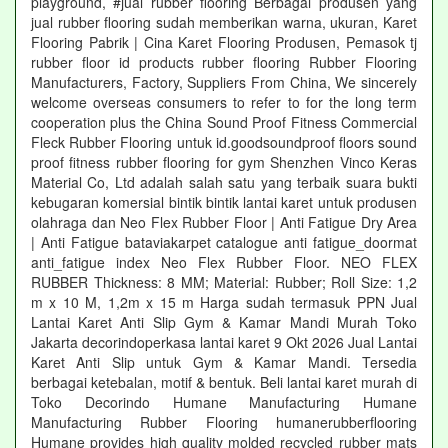
playground, #jual rubber flooring Berbagai produsen yang
jual rubber flooring sudah memberikan warna, ukuran, Karet
Flooring Pabrik | Cina Karet Flooring Produsen, Pemasok tj
rubber floor id products rubber flooring Rubber Flooring
Manufacturers, Factory, Suppliers From China, We sincerely
welcome overseas consumers to refer to for the long term
cooperation plus the China Sound Proof Fitness Commercial
Fleck Rubber Flooring untuk id.goodsoundproof floors sound
proof fitness rubber flooring for gym Shenzhen Vinco Keras
Material Co, Ltd adalah salah satu yang terbaik suara bukti
kebugaran komersial bintik bintik lantai karet untuk produsen
olahraga dan Neo Flex Rubber Floor | Anti Fatigue Dry Area
| Anti Fatigue bataviakarpet catalogue anti fatigue_doormat
anti_fatigue index Neo Flex Rubber Floor. NEO FLEX
RUBBER Thickness: 8 MM; Material: Rubber; Roll Size: 1,2
m x 10 M, 1,2m x 15 m Harga sudah termasuk PPN Jual
Lantai Karet Anti Slip Gym & Kamar Mandi Murah Toko
Jakarta decorindoperkasa lantai karet 9 Okt 2026 Jual Lantai
Karet Anti Slip untuk Gym & Kamar Mandi. Tersedia
berbagai ketebalan, motif & bentuk. Beli lantai karet murah di
Toko Decorindo Humane Manufacturing Humane
Manufacturing Rubber Flooring humanerubberflooring
Humane provides high quality molded recycled rubber mats