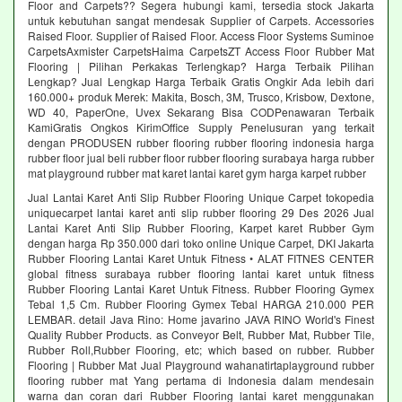
Floor and Carpets?? Segera hubungi kami, tersedia stock Jakarta
untuk kebutuhan sangat mendesak Supplier of Carpets. Accessories
Raised Floor. Supplier of Raised Floor. Access Floor Systems Suminoe
CarpetsAxmister CarpetsHaima CarpetsZT Access Floor Rubber Mat
Flooring | Pilihan Perkakas Terlengkap? Harga Terbaik Pilihan
Lengkap? Jual Lengkap Harga Terbaik Gratis Ongkir Ada lebih dari
160.000+ produk Merek: Makita, Bosch, 3M, Trusco, Krisbow, Dextone,
WD 40, PaperOne, Uvex Sekarang Bisa CODPenawaran Terbaik
KamiGratis Ongkos KirimOffice Supply Penelusuran yang terkait
dengan PRODUSEN rubber flooring rubber flooring indonesia harga
rubber floor jual beli rubber floor rubber flooring surabaya harga rubber
mat playground rubber mat karet lantai karet gym harga karpet rubber
Jual Lantai Karet Anti Slip Rubber Flooring Unique Carpet tokopedia
uniquecarpet lantai karet anti slip rubber flooring 29 Des 2026 Jual
Lantai Karet Anti Slip Rubber Flooring, Karpet karet Rubber Gym
dengan harga Rp 350.000 dari toko online Unique Carpet, DKI Jakarta
Rubber Flooring Lantai Karet Untuk Fitness • ALAT FITNES CENTER
global fitness surabaya rubber flooring lantai karet untuk fitness
Rubber Flooring Lantai Karet Untuk Fitness. Rubber Flooring Gymex
Tebal 1,5 Cm. Rubber Flooring Gymex Tebal HARGA 210.000 PER
LEMBAR. detail Java Rino: Home javarino JAVA RINO World's Finest
Quality Rubber Products. as Conveyor Belt, Rubber Mat, Rubber Tile,
Rubber Roll,Rubber Flooring, etc; which based on rubber. Rubber
Flooring | Rubber Mat Jual Playground wahanatirtaplayground rubber
flooring rubber mat Yang pertama di Indonesia dalam mendesain
warna dan coran dari Rubber Flooring lantai karet menggunakan