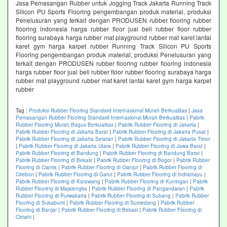
Jasa Pemasangan Rubber untuk Jogging Track Jakarta Running Track
Silicon PU Sports Flooring pengembangan produk material, produksi
Penelusuran yang terkait dengan PRODUSEN rubber flooring rubber
flooring indonesia harga rubber floor jual beli rubber floor rubber
flooring surabaya harga rubber mat playground rubber mat karet lantai
karet gym harga karpet rubber Running Track Silicon PU Sports
Flooring pengembangan produk material, produksi Penelusuran yang
terkait dengan PRODUSEN rubber flooring rubber flooring indonesia
harga rubber floor jual beli rubber floor rubber flooring surabaya harga
rubber mat playground rubber mat karet lantai karet gym harga karpet
rubber
Tag :
Produksi Rubber Flooring Standard Internasional Murah Berkualitas
|
Jasa
Pemasangan Rubber Flooring Standard Internasional Murah Berkualitas
|
Pabrik
Rubber Flooring Murah Bagus Berkualitas
|
Pabrik Rubber Flooring di Jakarta
|
Pabrik Rubber Flooring di Jakarta Barat
|
Pabrik Rubber Flooring di Jakarta Pusat
|
Pabrik Rubber Flooring di Jakarta Selatan
|
Pabrik Rubber Flooring di Jakarta Timur
|
Pabrik Rubber Flooring di Jakarta Utara
|
Pabrik Rubber Flooring di Jawa Barat
|
Pabrik Rubber Flooring di Bandung
|
Pabrik Rubber Flooring di Bandung Barat
|
Pabrik Rubber Flooring di Bekasi
|
Pabrik Rubber Flooring di Bogor
|
Pabrik Rubber
Flooring di Ciamis
|
Pabrik Rubber Flooring di Cianjur
|
Pabrik Rubber Flooring di
Cirebon
|
Pabrik Rubber Flooring di Garut
|
Pabrik Rubber Flooring di Indramayu
|
Pabrik Rubber Flooring di Karawang
|
Pabrik Rubber Flooring di Kuningan
|
Pabrik
Rubber Flooring di Majalengka
|
Pabrik Rubber Flooring di Pangandaran
|
Pabrik
Rubber Flooring di Purwakarta
|
Pabrik Rubber Flooring di Subang
|
Pabrik Rubber
Flooring di Sukabumi
|
Pabrik Rubber Flooring di Sumedang
|
Pabrik Rubber
Flooring di Banjar
|
Pabrik Rubber Flooring di Bekasi
|
Pabrik Rubber Flooring di
Cimahi
|