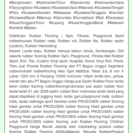
#Banjarmasin #KalimantanTimur #Samarinda #KalimantanUtara
#TanjungSelor #Sulawesi #SulawesiUtara #Manado #SulawesiTengah
#Palu #SulawesiSelatan #Makassar #SulawesiTenggara #Kendari
#SulawesiBarat #Mamuju #Gorontalo #SundaKecil #Bali #Denpasar
#NusaTenggaraTimur #Kupang #NusaTenggaraBarat #Mataram
#lombok #Batam
Distributor Rubber Flooring | Gym, Fitness, Playground Sport
rubberhouses Rubber mats, Rubber roll, Rubber tile, Rubber epdm
(custom), Rubber interlocking
Karpet. Lantai kayu. Rubber meruya kebun Jeruk), Kembangan, DKI
Jakarta rubber flooring Rubber Gym, Playground, Fitness Mat Rubber
Sport, Roll, Tile, Custom Vinyl sport, Hospital, Home Vinyl Roll, Plank,
Tiles Jual Produk Rubber Flooring dari PT Bagus Unggul Sejahtera
rubberindustri rubberflooring Neo Gym MatSize: Tebal 3,6, 8 mm X
Lebar 1200 mm X Panjang 10000 mmColor: Hitam bintik biru, yellow,
merah dan abu.PT Bagus Unggul Harga jual Epdm Rubber Floor lantai
karet rubber flooring rubberflooringindonesia jual epdm rubber floor
lantai karet 21 Jan 2026 epdm rubber floor indonesia lantai karet yang
dapat diaplikasi di jogging track, lantai gym,playground mats, outdoor
mats, lantai olahraga sport Gambar untuk PRODUSEN rubber flooring
Hasil gambar untuk PRODUSEN rubber flooring Hasil gambar untuk
PRODUSEN rubber flooring Hasil gambar untuk PRODUSEN rubber
flooring Hasil gambar untuk PRODUSEN rubber flooring Hasil gambar
untuk PRODUSEN rubber flooring Jual Rubber Flooring Children
Playground Harga Murah Jakarta oleh indotrading product rubber
flooring Rubber Flooring @Site:Material: Recycle RubberProduct