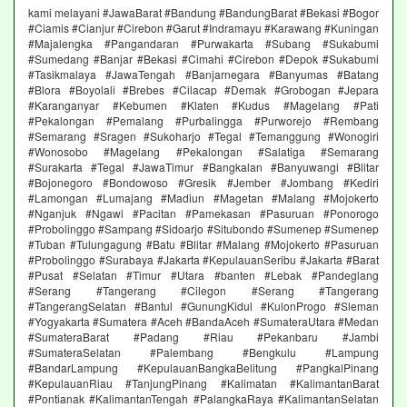
kami melayani #JawaBarat #Bandung #BandungBarat #Bekasi #Bogor
#Ciamis #Cianjur #Cirebon #Garut #Indramayu #Karawang #Kuningan
#Majalengka #Pangandaran #Purwakarta #Subang #Sukabumi
#Sumedang #Banjar #Bekasi #Cimahi #Cirebon #Depok #Sukabumi
#Tasikmalaya #JawaTengah #Banjarnegara #Banyumas #Batang
#Blora #Boyolali #Brebes #Cilacap #Demak #Grobogan #Jepara
#Karanganyar #Kebumen #Klaten #Kudus #Magelang #Pati
#Pekalongan #Pemalang #Purbalingga #Purworejo #Rembang
#Semarang #Sragen #Sukoharjo #Tegal #Temanggung #Wonogiri
#Wonosobo #Magelang #Pekalongan #Salatiga #Semarang
#Surakarta #Tegal #JawaTimur #Bangkalan #Banyuwangi #Blitar
#Bojonegoro #Bondowoso #Gresik #Jember #Jombang #Kediri
#Lamongan #Lumajang #Madiun #Magetan #Malang #Mojokerto
#Nganjuk #Ngawi #Pacitan #Pamekasan #Pasuruan #Ponorogo
#Probolinggo #Sampang #Sidoarjo #Situbondo #Sumenep #Sumenep
#Tuban #Tulungagung #Batu #Blitar #Malang #Mojokerto #Pasuruan
#Probolinggo #Surabaya #Jakarta #KepulauanSeribu #Jakarta #Barat
#Pusat #Selatan #Timur #Utara #banten #Lebak #Pandeglang
#Serang #Tangerang #Cilegon #Serang #Tangerang
#TangerangSelatan #Bantul #GunungKidul #KulonProgo #Sleman
#Yogyakarta #Sumatera #Aceh #BandaAceh #SumateraUtara #Medan
#SumateraBarat #Padang #Riau #Pekanbaru #Jambi
#SumateraSelatan #Palembang #Bengkulu #Lampung
#BandarLampung #KepulauanBangkaBelitung #PangkalPinang
#KepulauanRiau #TanjungPinang #Kalimatan #KalimantanBarat
#Pontianak #KalimantanTengah #PalangkaRaya #KalimantanSelatan