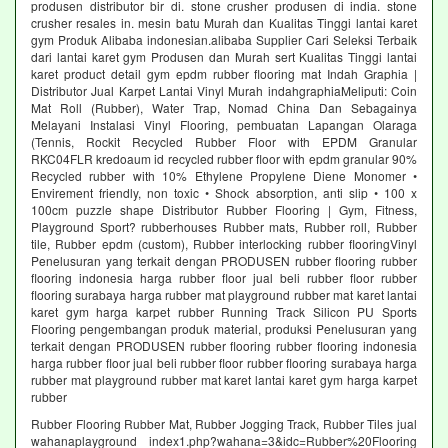
produsen distributor bir di. stone crusher produsen di india. stone
crusher resales in. mesin batu Murah dan Kualitas Tinggi lantai karet
gym Produk Alibaba indonesian.alibaba Supplier Cari Seleksi Terbaik
dari lantai karet gym Produsen dan Murah sert Kualitas Tinggi lantai
karet product detail gym epdm rubber flooring mat Indah Graphia |
Distributor Jual Karpet Lantai Vinyl Murah indahgraphiaMeliputi: Coin
Mat Roll (Rubber), Water Trap, Nomad China Dan Sebagainya
Melayani Instalasi Vinyl Flooring, pembuatan Lapangan Olaraga
(Tennis, Rockit Recycled Rubber Floor with EPDM Granular
RKC04FLR kredoaum id recycled rubber floor with epdm granular 90%
Recycled rubber with 10% Ethylene Propylene Diene Monomer •
Envirement friendly, non toxic • Shock absorption, anti slip • 100 x
100cm puzzle shape Distributor Rubber Flooring | Gym, Fitness,
Playground Sport? rubberhouses Rubber mats, Rubber roll, Rubber
tile, Rubber epdm (custom), Rubber interlocking rubber flooringVinyl
Penelusuran yang terkait dengan PRODUSEN rubber flooring rubber
flooring indonesia harga rubber floor jual beli rubber floor rubber
flooring surabaya harga rubber mat playground rubber mat karet lantai
karet gym harga karpet rubber Running Track Silicon PU Sports
Flooring pengembangan produk material, produksi Penelusuran yang
terkait dengan PRODUSEN rubber flooring rubber flooring indonesia
harga rubber floor jual beli rubber floor rubber flooring surabaya harga
rubber mat playground rubber mat karet lantai karet gym harga karpet
rubber
Rubber Flooring Rubber Mat, Rubber Jogging Track, Rubber Tiles jual
wahanaplayground index1.php?wahana=3&idc=Rubber%20Flooring