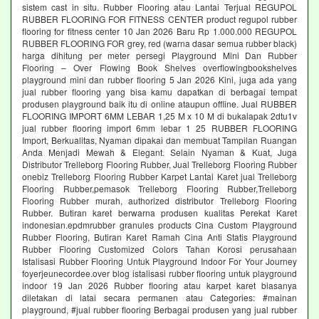
sistem cast in situ. Rubber Flooring atau Lantai Terjual REGUPOL
RUBBER FLOORING FOR FITNESS CENTER product regupol rubber
flooring for fitness center 10 Jan 2026 Baru Rp 1.000.000 REGUPOL
RUBBER FLOORING FOR grey, red (warna dasar semua rubber black)
harga dihitung per meter persegi Playground Mini Dan Rubber
Flooring – Over Flowing Book Shelves overflowingbookshelves
playground mini dan rubber flooring 5 Jan 2026 Kini, juga ada yang
jual rubber flooring yang bisa kamu dapatkan di berbagai tempat
produsen playground baik itu di online ataupun offline. Jual RUBBER
FLOORING IMPORT 6MM LEBAR 1,25 M x 10 M di bukalapak 2dtu1v
jual rubber flooring import 6mm lebar 1 25 RUBBER FLOORING
Import, Berkualitas, Nyaman dipakai dan membuat Tampilan Ruangan
Anda Menjadi Mewah & Elegant. Selain Nyaman & Kuat, Juga
Distributor Trelleborg Flooring Rubber, Jual Trelleborg Flooring Rubber
onebiz Trelleborg Flooring Rubber Karpet Lantai Karet jual Trelleborg
Flooring Rubber,pemasok Trelleborg Flooring Rubber,Trelleborg
Flooring Rubber murah, authorized distributor Trelleborg Flooring
Rubber. Butiran karet berwarna produsen kualitas Perekat Karet
indonesian.epdmrubber granules products Cina Custom Playground
Rubber Flooring, Butiran Karet Ramah Cina Anti Statis Playground
Rubber Flooring Customized Colors Tahan Korosi perusahaan
Istalisasi Rubber Flooring Untuk Playground Indoor For Your Journey
foyerjeunecordee.over blog istalisasi rubber flooring untuk playground
indoor 19 Jan 2026 Rubber flooring atau karpet karet biasanya
diletakan di latai secara permanen atau Categories: #mainan
playground, #jual rubber flooring Berbagai produsen yang jual rubber