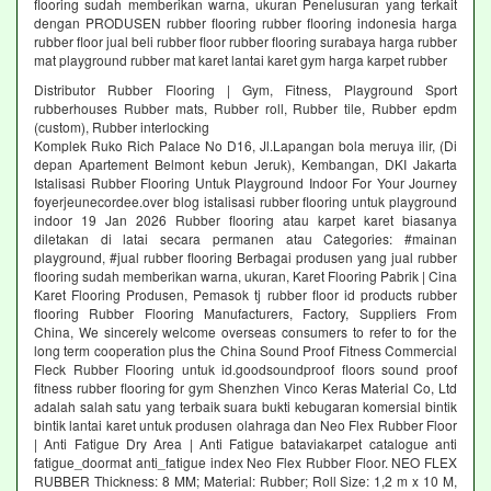
flooring sudah memberikan warna, ukuran Penelusuran yang terkait
dengan PRODUSEN rubber flooring rubber flooring indonesia harga
rubber floor jual beli rubber floor rubber flooring surabaya harga rubber
mat playground rubber mat karet lantai karet gym harga karpet rubber
Distributor Rubber Flooring | Gym, Fitness, Playground Sport
rubberhouses Rubber mats, Rubber roll, Rubber tile, Rubber epdm
(custom), Rubber interlocking
Komplek Ruko Rich Palace No D16, Jl.Lapangan bola meruya ilir, (Di
depan Apartement Belmont kebun Jeruk), Kembangan, DKI Jakarta
Istalisasi Rubber Flooring Untuk Playground Indoor For Your Journey
foyerjeunecordee.over blog istalisasi rubber flooring untuk playground
indoor 19 Jan 2026 Rubber flooring atau karpet karet biasanya
diletakan di latai secara permanen atau Categories: #mainan
playground, #jual rubber flooring Berbagai produsen yang jual rubber
flooring sudah memberikan warna, ukuran, Karet Flooring Pabrik | Cina
Karet Flooring Produsen, Pemasok tj rubber floor id products rubber
flooring Rubber Flooring Manufacturers, Factory, Suppliers From
China, We sincerely welcome overseas consumers to refer to for the
long term cooperation plus the China Sound Proof Fitness Commercial
Fleck Rubber Flooring untuk id.goodsoundproof floors sound proof
fitness rubber flooring for gym Shenzhen Vinco Keras Material Co, Ltd
adalah salah satu yang terbaik suara bukti kebugaran komersial bintik
bintik lantai karet untuk produsen olahraga dan Neo Flex Rubber Floor
| Anti Fatigue Dry Area | Anti Fatigue bataviakarpet catalogue anti
fatigue_doormat anti_fatigue index Neo Flex Rubber Floor. NEO FLEX
RUBBER Thickness: 8 MM; Material: Rubber; Roll Size: 1,2 m x 10 M,