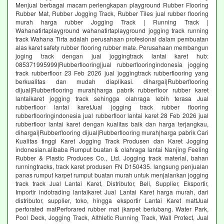
Menjual berbagai macam perlengkapan playground Rubber Flooring
Rubber Mat, Rubber Jogging Track, Rubber Tiles jual rubber flooring
murah harga rubber Jogging Track | Running Track |
Wahanatirtaplayground wahanatirtaplayground jogging track running
track Wahana Tirta adalah perusahaan profesional dalam pembuatan
alas karet safety rubber flooring rubber mate. Perusahaan membangun
joging track dengan jual joggingtrack lantai karet hub:
085371995999|Rubberflooring|jual rubberflooringindonesia jogging
track rubberfloor 23 Feb 2026 jual joggingtrack rubberflooring yang
berkualitas dan mudah diaplikasi. dihargai|Rubberflooring
dijual|Rubberflooring murah|harga pabrik rubberfloor rubber karet
lantaikaret jogging track sehingga olahraga lebih terasa Jual
rubberfloor lantai karetJual jogging track rubber flooring
rubberflooringindonesia jual rubberfloor lantai karet 28 Feb 2026 jual
rubberfloor lantai karet dengan kualitas baik dan harga terjangkau,
dihargai|Rubberflooring dijual|Rubberflooring murah|harga pabrik Cari
Kualitas tinggi Karet Jogging Track Produsen dan Karet Jogging
indonesian.alibaba Rumput buatan & olahraga lantai Nanjing Feeling
Rubber & Plastic Produces Co., Ltd. Jogging track material, bahan
runningtracks, track karet produsen FN D150435. langsung penjualan
panas rumput karpet rumput buatan murah untuk menjalankan jogging
track track Jual Lantai Karet, Distributor, Beli, Supplier, Eksportir,
Importir indotrading lantaikaret Jual Lantai Karet harga murah, dari
distributor, supplier, toko, hingga eksportir Lantai Karet mattJual
perforated matPerforared rubber mat (karpet berlubang. Water Park,
Pool Deck, Jogging Track, Althletic Running Track, Wall Protect, Jual