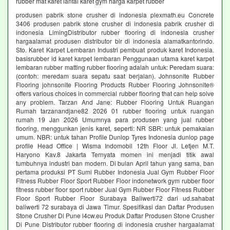
rubber mat karet lantai karet gym harga karpet rubber
produsen pabrik stone crusher di indonesia plexmath.eu Concrete
3406 produsen pabrik stone crusher di indonesia pabrik crusher di
indonesia LimingDistributor rubber flooring di indonesia crusher
hargaalamat produsen distributor bir di indonesia alamatkantorindo.
Sto. Karet Karpet Lembaran Industri pembuat produk karet Indonesia.
basisrubber id karet karpet lembaran Penggunaan utama karet karpet
lembaran rubber matting rubber flooring adalah untuk: Peredam suara:
(contoh: meredam suara sepatu saat berjalan). Johnsonite Rubber
Flooring johnsonite Flooring Products Rubber Flooring Johnsonite®
offers various choices in commercial rubber flooring that can help solve
any problem. Tarzan And Jane: Rubber Flooring Untuk Ruangan
Rumah tarzanandjane82 2026 01 rubber flooring untuk ruangan
rumah 19 Jan 2026 Umumnya para produsen yang jual rubber
flooring, menggunkan jenis karet, seperti: NR SBR: untuk pemakaian
umum. NBR: untuk tahan Profile Dunlop Tyres Indonesia dunlop page
profile Head Office | Wisma Indomobil 12th Floor Jl. Letjen M.T.
Haryono Kav.8 Jakarta Ternyata momen ini menjadi titik awal
tumbuhnya industri ban modern. Di bulan April tahun yang sama, ban
pertama produksi PT Sumi Rubber Indonesia Jual Gym Rubber Floor
Fitness Rubber Floor Sport Rubber Floor indonetwork gym rubber floor
fitness rubber floor sport rubber Jual Gym Rubber Floor Fitness Rubber
Floor Sport Rubber Floor Surabaya Baliwerti72 dari ud.sahabat
baliwerti 72 surabaya di Jawa Timur. Spesifikasi dan Daftar Produsen
Stone Crusher Di Pune l4cw.eu Produk Daftar Produsen Stone Crusher
Di Pune Distributor rubber flooring di indonesia crusher hargaalamat