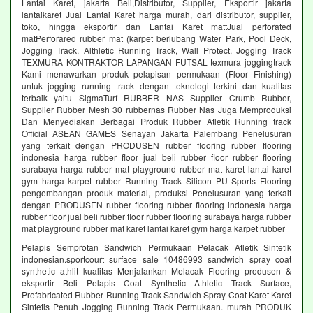
Lantai Karet, jakarta Beli,Distributor, Supplier, Eksportir jakarta
lantaikaret Jual Lantai Karet harga murah, dari distributor, supplier,
toko, hingga eksportir dan Lantai Karet mattJual perforated
matPerforared rubber mat (karpet berlubang Water Park, Pool Deck,
Jogging Track, Althletic Running Track, Wall Protect, Jogging Track
TEXMURA KONTRAKTOR LAPANGAN FUTSAL texmura joggingtrack
Kami menawarkan produk pelapisan permukaan (Floor Finishing)
untuk jogging running track dengan teknologi terkini dan kualitas
terbaik yaitu SigmaTurf RUBBER NAS Supplier Crumb Rubber,
Supplier Rubber Mesh 30 rubbernas Rubber Nas Juga Memproduksi
Dan Menyediakan Berbagai Produk Rubber Atletik Running track
Official ASEAN GAMES Senayan Jakarta Palembang Penelusuran
yang terkait dengan PRODUSEN rubber flooring rubber flooring
indonesia harga rubber floor jual beli rubber floor rubber flooring
surabaya harga rubber mat playground rubber mat karet lantai karet
gym harga karpet rubber Running Track Silicon PU Sports Flooring
pengembangan produk material, produksi Penelusuran yang terkait
dengan PRODUSEN rubber flooring rubber flooring indonesia harga
rubber floor jual beli rubber floor rubber flooring surabaya harga rubber
mat playground rubber mat karet lantai karet gym harga karpet rubber
Pelapis Semprotan Sandwich Permukaan Pelacak Atletik Sintetik
indonesian.sportcourt surface sale 10486993 sandwich spray coat
synthetic athlit kualitas Menjalankan Melacak Flooring produsen &
eksportir Beli Pelapis Coat Synthetic Athletic Track Surface,
Prefabricated Rubber Running Track Sandwich Spray Coat Karet Karet
Sintetis Penuh Jogging Running Track Permukaan. murah PRODUK