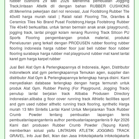
rubber cushions 29 Mei 2026 Menerima pembuatan Jogging
Track,lintasan Atletik dll dengan bahan RUBBER CUSHIONS
dll.Menerima pekerjaan dari nol renovasi, Jual Footstrong Rubber Tile
40x40 harga murah ralali | Ralali ralali Flooring Tile, Granites &
Ceramics Tiles No Brand Pusat Footstrong,Harga Footstrong Rubber
Tile 40x40 berkualitas. untuk taman bermain anak anak (playground),
jogging track, lantai pinggir kolam renang Running Track Silicon PU
Sports Flooring pengembangan produk material, produksi
Penelusuran yang terkait dengan PRODUSEN rubber flooring rubber
flooring indonesia harga rubber floor jual beli rubber floor rubber
flooring surabaya harga rubber mat playground rubber mat karet lantai
karet gym harga karpet rubber
Jual Beli Alat Gym & Perlengkapannya di Indonesia, Agen, Distributor
indonetwork alat gym perlengkapannya Temukan agen, supplier dan
distributor Alat Gym & Perlengkapannya terlengkap hanya disini. Kami
menyediakan database terlengkap dengan harga termurah untuk
produk Alat Gym. Rubber Paving (For Playground, Jogging Track)
penutup lantai berjalan track Alibaba Produsen Directory
indonesian.alibaba g floor cover running track Athletic facilities sport
and gym used rubber althetic running track flooring, synthetic Harga
murah 13 Mm Sintetis Lantai Karet Untuk Menjalankan Track Rubber
Crumb Powder tentang pembuatan lapangan tenis
pembuatanlapangantenis author pembuatanlapangantenis 9 Apr 2026
Kami dari produsen Rubber Crumb Powder (Tepung Karet)
memberikan solusi yaitu LINTASAN ATLETIK JOGGING TRACK
GRAVEL. Info Jual Beli, Iklan dan Jasa Infokotajakarta infokotajakarta