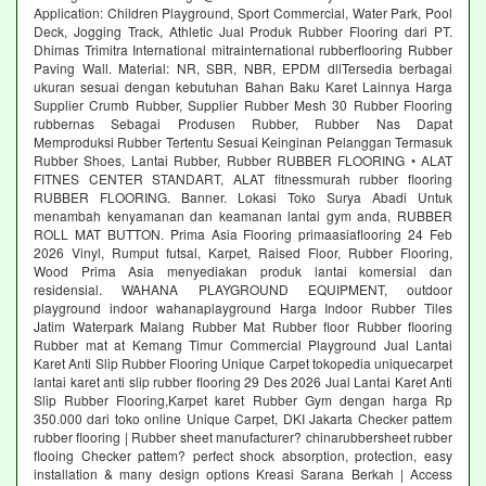
Application: Children Playground, Sport Commercial, Water Park, Pool
Deck, Jogging Track, Athletic Jual Produk Rubber Flooring dari PT.
Dhimas Trimitra International mitrainternational rubberflooring Rubber
Paving Wall. Material: NR, SBR, NBR, EPDM dllTersedia berbagai
ukuran sesuai dengan kebutuhan Bahan Baku Karet Lainnya Harga
Supplier Crumb Rubber, Supplier Rubber Mesh 30 Rubber Flooring
rubbernas Sebagai Produsen Rubber, Rubber Nas Dapat
Memproduksi Rubber Tertentu Sesuai Keinginan Pelanggan Termasuk
Rubber Shoes, Lantai Rubber, Rubber RUBBER FLOORING • ALAT
FITNES CENTER STANDART, ALAT fitnessmurah rubber flooring
RUBBER FLOORING. Banner. Lokasi Toko Surya Abadi Untuk
menambah kenyamanan dan keamanan lantai gym anda, RUBBER
ROLL MAT BUTTON. Prima Asia Flooring primaasiaflooring 24 Feb
2026 Vinyl, Rumput futsal, Karpet, Raised Floor, Rubber Flooring,
Wood Prima Asia menyediakan produk lantai komersial dan
residensial. WAHANA PLAYGROUND EQUIPMENT, outdoor
playground indoor wahanaplayground Harga Indoor Rubber Tiles
Jatim Waterpark Malang Rubber Mat Rubber floor Rubber flooring
Rubber mat at Kemang Timur Commercial Playground Jual Lantai
Karet Anti Slip Rubber Flooring Unique Carpet tokopedia uniquecarpet
lantai karet anti slip rubber flooring 29 Des 2026 Jual Lantai Karet Anti
Slip Rubber Flooring,Karpet karet Rubber Gym dengan harga Rp
350.000 dari toko online Unique Carpet, DKI Jakarta Checker pattem
rubber flooring | Rubber sheet manufacturer? chinarubbersheet rubber
flooing Checker pattem? perfect shock absorption, protection, easy
installation & many design options Kreasi Sarana Berkah | Access