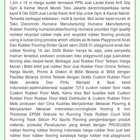
1,2m x 15 m Harga sudah termasuk PPN Jual Lantai Karet Anti Slip
Gym & Kamar Mandi Murah Toko Jakarta decorindoperkasa lantai
karet 9 Okt 2026 Jual Lantai Karet Anti Slip untuk Gym & Kamar Mandi.
Tersedia berbagai ketebalan, motif & bentuk. Beli lantai karet murah di
Toko Decorindo Humane Manufacturing Humane Manufacturing
Rubber Flooring humanerubberflooring Humane provides high quality
molded recycled rubber mats and recycled rubber flooring products
using a vulcanizing process which utilizes as its base Playground Anak
Dan Rubber Flooring Sinten Quisii qenn 2026 01 playground anak dan
rubber flooring 19 Jan 2026 Bukan hanya itu saja, para penyedia
mainan tersebut, podusen produsen toko playground juga jualrubber
flooring atau karpet karet. Berbagai Jual Rubber Floor Terbaru Harga
Murah | Blibli blibli jual rubber floor Jual Rubber Floor Online Terbaru
Harga Murah, Promo & Diskon di Blibli Belanja di Blibli dengan
Fasilitas Belanja Online Terbaik dengan Gratis Custom Rubber Floor
Mats Jendela Dan Pintu Stempel & Seal karet
indonesian.epdmrubberseal supplier 7210 custom rubber floor mats
Custom Rubber Floor Mats, Kamu bisa Beli kualitas baik Custom
Rubber Floor Rubber Floor Mats Distributor & Custom Rubber Floor
Mats produsen dari Cina Kualitas Menjalankan Melacak Flooring &
Menjalankan Melacak indonesian.runningtrack flooring 8 mm
Thickness EPDM Granule for Running Track Rubber Court SGS
Running Track Silicon PU Sports Flooring pengembangan produk
material, produksi Penelusuran yang terkait dengan PRODUSEN
rubber flooring rubber flooring indonesia harga rubber floor jual beli
rubber floor rubber flooring surabaya harga rubber mat playground