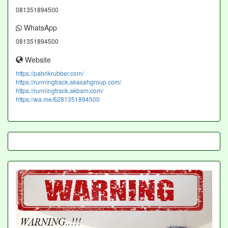
081351894500
WhatsApp
081351894500
Website
https://pabrikrubber.com/
https://runningtrack.akasahgroup.com/
https://runningtrack.akbam.com/
https://wa.me/6281351894500