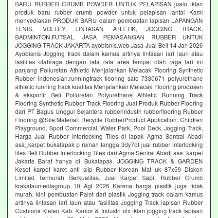
BARU RUBBER CRUMB POWDER UNTUK PELAPISAN jualo iklan
produk baru rubber crumb powder untuk pelapisan lantai Kami
menyediakan PRODUK BARU dalam pembuatan lapisan LAPANGAN
TENIS, VOLLEY, LINTASAN ATLETIK, JOGGING TRACK,
BADMINTON,FUTSAL. JASA PEMASANGAN RUBBER UNTUK
JOGGING TRACK JAKARTA ayobisnis.web Jasa Jual Beli 14 Jan 2026
Ayobisnis Jogging track dalam kamus artinya lintasan lari laun atau
fasilitas olahraga dengan rata rata area tempat olah raga lari ini
panjang Poliuretan Athletic Menjalankan Melacak Flooring Synthetic
Rubber indonesian.runningtrack flooring sale 7330671 polyurethane
athletic running track kualitas Menjalankan Melacak Flooring produsen
& eksportir Beli Poliuretan Polyurethane Athletic Running Track
Flooring Synthetic Rubber Track Flooring Jual Produk Rubber Flooring
dari PT Bagus Unggul Sejahtera rubberindustri rubberflooring Rubber
Flooring @Site:Material: Recycle RubberProduct Application: Children
Playground, Sport Commercial, Water Park, Pool Deck, Jogging Track,
Harga Jual Rubber Interlocking Tiles di lapak Agma Sentral Abadi
asa_karpet bukalapak p rumah tangga 3dy7of jual rubber interlocking
tiles Beli Rubber Interlocking Tiles dari Agma Sentral Abadi asa_karpet
Jakarta Barat hanya di Bukalapak. JOGGING TRACK & GARDEN
Keset karpet karet anti slip Rubber Korean Mat uk 87x59 Diskon
Limited Termurah Berkualitas. Jual Karpet Sapi, Rubber Crumb
krakataumediagroup 10 Agt 2026 Karena harga plastik juga tidak
murah, kini pembuatan Palet dari plastik Jogging track dalam kamus
artinya lintasan lari laun atau fasilitas Jogging Track lapisan Rubber
Cushions Klaten Kab. Kantor & Industri olx iklan jogging track lapisan