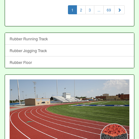
(current)
1
2
3
...
69
Rubber Running Track
Rubber Jogging Track
Rubber Floor