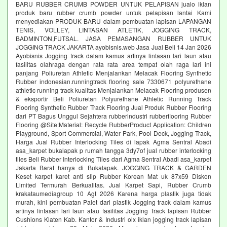
BARU RUBBER CRUMB POWDER UNTUK PELAPISAN jualo iklan
produk baru rubber crumb powder untuk pelapisan lantai Kami
menyediakan PRODUK BARU dalam pembuatan lapisan LAPANGAN
TENIS, VOLLEY, LINTASAN ATLETIK, JOGGING TRACK,
BADMINTON,FUTSAL. JASA PEMASANGAN RUBBER UNTUK
JOGGING TRACK JAKARTA ayobisnis.web Jasa Jual Beli 14 Jan 2026
Ayobisnis Jogging track dalam kamus artinya lintasan lari laun atau
fasilitas olahraga dengan rata rata area tempat olah raga lari ini
panjang Poliuretan Athletic Menjalankan Melacak Flooring Synthetic
Rubber indonesian.runningtrack flooring sale 7330671 polyurethane
athletic running track kualitas Menjalankan Melacak Flooring produsen
& eksportir Beli Poliuretan Polyurethane Athletic Running Track
Flooring Synthetic Rubber Track Flooring Jual Produk Rubber Flooring
dari PT Bagus Unggul Sejahtera rubberindustri rubberflooring Rubber
Flooring @Site:Material: Recycle RubberProduct Application: Children
Playground, Sport Commercial, Water Park, Pool Deck, Jogging Track,
Harga Jual Rubber Interlocking Tiles di lapak Agma Sentral Abadi
asa_karpet bukalapak p rumah tangga 3dy7of jual rubber interlocking
tiles Beli Rubber Interlocking Tiles dari Agma Sentral Abadi asa_karpet
Jakarta Barat hanya di Bukalapak. JOGGING TRACK & GARDEN
Keset karpet karet anti slip Rubber Korean Mat uk 87x59 Diskon
Limited Termurah Berkualitas. Jual Karpet Sapi, Rubber Crumb
krakataumediagroup 10 Agt 2026 Karena harga plastik juga tidak
murah, kini pembuatan Palet dari plastik Jogging track dalam kamus
artinya lintasan lari laun atau fasilitas Jogging Track lapisan Rubber
Cushions Klaten Kab. Kantor & Industri olx iklan jogging track lapisan