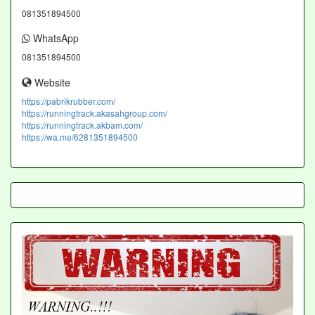
081351894500
WhatsApp
081351894500
Website
https://pabrikrubber.com/
https://runningtrack.akasahgroup.com/
https://runningtrack.akbam.com/
https://wa.me/6281351894500