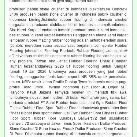
rubber mat karet lantai karet gym harga karpet rubber
produsen pabrik stone crusher di indonesia plexmath.eu Concrete
3406 produsen pabrik stone crusher di indonesia pabrik crusher di
indonesia LimingDistributor rubber flooring di indonesia crusher
hargaalamat produsen distributor bir di indonesia alamatkantorindo.
Sto. Karet Karpet Lembaran Industri pembuat produk karet Indonesia.
basisrubber id karet karpet lembaran Penggunaan utama karet karpet
lembaran rubber matting rubber flooring adalah untuk: Peredam suara:
(contoh: meredam suara sepatu saat berjalan). Johnsonite Rubber
Flooring johnsonite Flooring Products Rubber Flooring Johnsonite®
offers various choices in commercial rubber flooring that can help solve
any problem. Tarzan And Jane: Rubber Flooring Untuk Ruangan
Rumah tarzanandjane82 2026 01 rubber flooring untuk ruangan
rumah 19 Jan 2026 Umumnya para produsen yang jual rubber
flooring, menggunkan jenis karet, seperti: NR SBR: untuk pemakaian
umum. NBR: untuk tahan Profile Dunlop Tyres Indonesia dunlop page
profile Head Office | Wisma Indomobil 12th Floor Jl. Letjen M.T.
Haryono Kav.8 Jakarta Ternyata momen ini menjadi titik awal
tumbuhnya industri ban modern. Di bulan April tahun yang sama, ban
pertama produksi PT Sumi Rubber Indonesia Jual Gym Rubber Floor
Fitness Rubber Floor Sport Rubber Floor indonetwork gym rubber floor
fitness rubber floor sport rubber Jual Gym Rubber Floor Fitness Rubber
Floor Sport Rubber Floor Surabaya Baliwerti72 dari ud.sahabat
baliwerti 72 surabaya di Jawa Timur. Spesifikasi dan Daftar Produsen
Stone Crusher Di Pune l4cw.eu Produk Daftar Produsen Stone Crusher
Di Pune Distributor rubber flooring di indonesia crusher hargaalamat