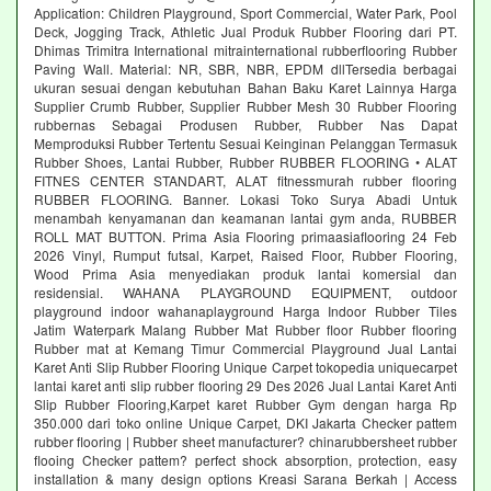
Application: Children Playground, Sport Commercial, Water Park, Pool
Deck, Jogging Track, Athletic Jual Produk Rubber Flooring dari PT.
Dhimas Trimitra International mitrainternational rubberflooring Rubber
Paving Wall. Material: NR, SBR, NBR, EPDM dllTersedia berbagai
ukuran sesuai dengan kebutuhan Bahan Baku Karet Lainnya Harga
Supplier Crumb Rubber, Supplier Rubber Mesh 30 Rubber Flooring
rubbernas Sebagai Produsen Rubber, Rubber Nas Dapat
Memproduksi Rubber Tertentu Sesuai Keinginan Pelanggan Termasuk
Rubber Shoes, Lantai Rubber, Rubber RUBBER FLOORING • ALAT
FITNES CENTER STANDART, ALAT fitnessmurah rubber flooring
RUBBER FLOORING. Banner. Lokasi Toko Surya Abadi Untuk
menambah kenyamanan dan keamanan lantai gym anda, RUBBER
ROLL MAT BUTTON. Prima Asia Flooring primaasiaflooring 24 Feb
2026 Vinyl, Rumput futsal, Karpet, Raised Floor, Rubber Flooring,
Wood Prima Asia menyediakan produk lantai komersial dan
residensial. WAHANA PLAYGROUND EQUIPMENT, outdoor
playground indoor wahanaplayground Harga Indoor Rubber Tiles
Jatim Waterpark Malang Rubber Mat Rubber floor Rubber flooring
Rubber mat at Kemang Timur Commercial Playground Jual Lantai
Karet Anti Slip Rubber Flooring Unique Carpet tokopedia uniquecarpet
lantai karet anti slip rubber flooring 29 Des 2026 Jual Lantai Karet Anti
Slip Rubber Flooring,Karpet karet Rubber Gym dengan harga Rp
350.000 dari toko online Unique Carpet, DKI Jakarta Checker pattem
rubber flooring | Rubber sheet manufacturer? chinarubbersheet rubber
flooing Checker pattem? perfect shock absorption, protection, easy
installation & many design options Kreasi Sarana Berkah | Access