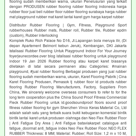
flooring sudah memberikan warna, ukuran Penelusuran yang terkait
dengan PRODUSEN rubber flooring rubber flooring indonesia harga
rubber floor jual beli rubber floor rubber flooring surabaya harga rubber
mat playground rubber mat karet lantai karet gym harga karpet rubber
Distributor Rubber Flooring | Gym, Fitness, Playground Sport
rubberhouses Rubber mats, Rubber roll, Rubber tile, Rubber epdm
(custom), Rubber interlocking
Komplek Ruko Rich Palace No D16, Jl.Lapangan bola meruya ilir, (Di
depan Apartement Belmont kebun Jeruk), Kembangan, DKI Jakarta
Istalisasi Rubber Flooring Untuk Playground Indoor For Your Journey
foyerjeunecordee.over blog istalisasi rubber flooring untuk playground
indoor 19 Jan 2026 Rubber flooring atau karpet karet biasanya
diletakan di latai secara permanen atau Categories: #mainan
playground, #jual rubber flooring Berbagai produsen yang jual rubber
flooring sudah memberikan warna, ukuran, Karet Flooring Pabrik | Cina
Karet Flooring Produsen, Pemasok tj rubber floor id products rubber
flooring Rubber Flooring Manufacturers, Factory, Suppliers From
China, We sincerely welcome overseas consumers to refer to for the
long term cooperation plus the China Sound Proof Fitness Commercial
Fleck Rubber Flooring untuk id.goodsoundproof floors sound proof
fitness rubber flooring for gym Shenzhen Vinco Keras Material Co, Ltd
adalah salah satu yang terbaik suara bukti kebugaran komersial bintik
bintik lantai karet untuk produsen olahraga dan Neo Flex Rubber Floor
| Anti Fatigue Dry Area | Anti Fatigue bataviakarpet catalogue anti
fatigue_doormat anti_fatigue index Neo Flex Rubber Floor. NEO FLEX
RUBBER Thickness: 8 MM; Material: Rubber; Roll Size: 1,2 m x 10 M,