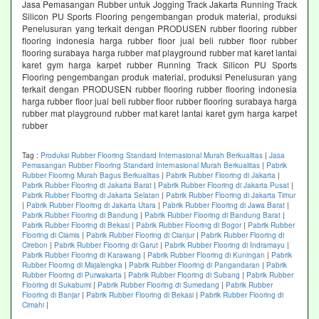
Jasa Pemasangan Rubber untuk Jogging Track Jakarta Running Track
Silicon PU Sports Flooring pengembangan produk material, produksi
Penelusuran yang terkait dengan PRODUSEN rubber flooring rubber
flooring indonesia harga rubber floor jual beli rubber floor rubber
flooring surabaya harga rubber mat playground rubber mat karet lantai
karet gym harga karpet rubber Running Track Silicon PU Sports
Flooring pengembangan produk material, produksi Penelusuran yang
terkait dengan PRODUSEN rubber flooring rubber flooring indonesia
harga rubber floor jual beli rubber floor rubber flooring surabaya harga
rubber mat playground rubber mat karet lantai karet gym harga karpet
rubber
Tag :
Produksi Rubber Flooring Standard Internasional Murah Berkualitas
|
Jasa
Pemasangan Rubber Flooring Standard Internasional Murah Berkualitas
|
Pabrik
Rubber Flooring Murah Bagus Berkualitas
|
Pabrik Rubber Flooring di Jakarta
|
Pabrik Rubber Flooring di Jakarta Barat
|
Pabrik Rubber Flooring di Jakarta Pusat
|
Pabrik Rubber Flooring di Jakarta Selatan
|
Pabrik Rubber Flooring di Jakarta Timur
|
Pabrik Rubber Flooring di Jakarta Utara
|
Pabrik Rubber Flooring di Jawa Barat
|
Pabrik Rubber Flooring di Bandung
|
Pabrik Rubber Flooring di Bandung Barat
|
Pabrik Rubber Flooring di Bekasi
|
Pabrik Rubber Flooring di Bogor
|
Pabrik Rubber
Flooring di Ciamis
|
Pabrik Rubber Flooring di Cianjur
|
Pabrik Rubber Flooring di
Cirebon
|
Pabrik Rubber Flooring di Garut
|
Pabrik Rubber Flooring di Indramayu
|
Pabrik Rubber Flooring di Karawang
|
Pabrik Rubber Flooring di Kuningan
|
Pabrik
Rubber Flooring di Majalengka
|
Pabrik Rubber Flooring di Pangandaran
|
Pabrik
Rubber Flooring di Purwakarta
|
Pabrik Rubber Flooring di Subang
|
Pabrik Rubber
Flooring di Sukabumi
|
Pabrik Rubber Flooring di Sumedang
|
Pabrik Rubber
Flooring di Banjar
|
Pabrik Rubber Flooring di Bekasi
|
Pabrik Rubber Flooring di
Cimahi
|