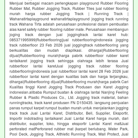
Menjual berbagai macam perlengkapan playground Rubber Flooring
Rubber Mat, Rubber Jogging Track, Rubber Tiles jual rubber flooring
murah harga rubber Jogging Track | Running Track |
Wahanatirtaplayground wahanatirtaplayground jogging track running
track Wahana Tirta adalah perusahaan profesional dalam pembuatan
alas karet safety rubber flooring rubber mate. Perusahaan membangun
joging track dengan jual joggingtrack lantai karet hub:
085371995999|Rubberflooring|jual rubberflooringindonesia jogging
track rubberfloor 23 Feb 2026 jual joggingtrack rubberflooring yang
berkualitas dan mudah diaplikasi. dihargai|Rubberflooring
dijual|Rubberflooring murah|harga pabrik rubberfloor rubber karet
lantaikaret jogging track sehingga olahraga lebih terasa Jual
rubberfloor lantai karetJual jogging track rubber flooring
rubberflooringindonesia jual rubberfloor lantai karet 28 Feb 2026 jual
rubberfloor lantai karet dengan kualitas baik dan harga terjangkau,
dihargai|Rubberflooring dijual|Rubberflooring murah|harga pabrik Cari
Kualitas tinggi Karet Jogging Track Produsen dan Karet Jogging
indonesian.alibaba Rumput buatan & olahraga lantai Nanjing Feeling
Rubber & Plastic Produces Co., Ltd. Jogging track material, bahan
runningtracks, track karet produsen FN D150435. langsung penjualan
panas rumput karpet rumput buatan murah untuk menjalankan jogging
track track Jual Lantai Karet, Distributor, Beli, Supplier, Eksportir,
Importir indotrading lantaikaret Jual Lantai Karet harga murah, dari
distributor, supplier, toko, hingga eksportir Lantai Karet mattJual
perforated matPerforared rubber mat (karpet berlubang. Water Park,
Pool Deck, Jogging Track, Althletic Running Track, Wall Protect, Jual