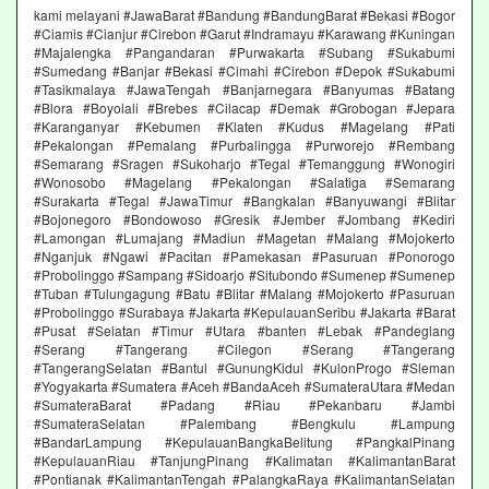
kami melayani #JawaBarat #Bandung #BandungBarat #Bekasi #Bogor
#Ciamis #Cianjur #Cirebon #Garut #Indramayu #Karawang #Kuningan
#Majalengka #Pangandaran #Purwakarta #Subang #Sukabumi
#Sumedang #Banjar #Bekasi #Cimahi #Cirebon #Depok #Sukabumi
#Tasikmalaya #JawaTengah #Banjarnegara #Banyumas #Batang
#Blora #Boyolali #Brebes #Cilacap #Demak #Grobogan #Jepara
#Karanganyar #Kebumen #Klaten #Kudus #Magelang #Pati
#Pekalongan #Pemalang #Purbalingga #Purworejo #Rembang
#Semarang #Sragen #Sukoharjo #Tegal #Temanggung #Wonogiri
#Wonosobo #Magelang #Pekalongan #Salatiga #Semarang
#Surakarta #Tegal #JawaTimur #Bangkalan #Banyuwangi #Blitar
#Bojonegoro #Bondowoso #Gresik #Jember #Jombang #Kediri
#Lamongan #Lumajang #Madiun #Magetan #Malang #Mojokerto
#Nganjuk #Ngawi #Pacitan #Pamekasan #Pasuruan #Ponorogo
#Probolinggo #Sampang #Sidoarjo #Situbondo #Sumenep #Sumenep
#Tuban #Tulungagung #Batu #Blitar #Malang #Mojokerto #Pasuruan
#Probolinggo #Surabaya #Jakarta #KepulauanSeribu #Jakarta #Barat
#Pusat #Selatan #Timur #Utara #banten #Lebak #Pandeglang
#Serang #Tangerang #Cilegon #Serang #Tangerang
#TangerangSelatan #Bantul #GunungKidul #KulonProgo #Sleman
#Yogyakarta #Sumatera #Aceh #BandaAceh #SumateraUtara #Medan
#SumateraBarat #Padang #Riau #Pekanbaru #Jambi
#SumateraSelatan #Palembang #Bengkulu #Lampung
#BandarLampung #KepulauanBangkaBelitung #PangkalPinang
#KepulauanRiau #TanjungPinang #Kalimatan #KalimantanBarat
#Pontianak #KalimantanTengah #PalangkaRaya #KalimantanSelatan