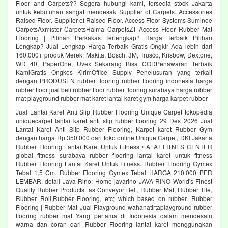
Floor and Carpets?? Segera hubungi kami, tersedia stock Jakarta
untuk kebutuhan sangat mendesak Supplier of Carpets. Accessories
Raised Floor. Supplier of Raised Floor. Access Floor Systems Suminoe
CarpetsAxmister CarpetsHaima CarpetsZT Access Floor Rubber Mat
Flooring | Pilihan Perkakas Terlengkap? Harga Terbaik Pilihan
Lengkap? Jual Lengkap Harga Terbaik Gratis Ongkir Ada lebih dari
160.000+ produk Merek: Makita, Bosch, 3M, Trusco, Krisbow, Dextone,
WD 40, PaperOne, Uvex Sekarang Bisa CODPenawaran Terbaik
KamiGratis Ongkos KirimOffice Supply Penelusuran yang terkait
dengan PRODUSEN rubber flooring rubber flooring indonesia harga
rubber floor jual beli rubber floor rubber flooring surabaya harga rubber
mat playground rubber mat karet lantai karet gym harga karpet rubber
Jual Lantai Karet Anti Slip Rubber Flooring Unique Carpet tokopedia
uniquecarpet lantai karet anti slip rubber flooring 29 Des 2026 Jual
Lantai Karet Anti Slip Rubber Flooring, Karpet karet Rubber Gym
dengan harga Rp 350.000 dari toko online Unique Carpet, DKI Jakarta
Rubber Flooring Lantai Karet Untuk Fitness • ALAT FITNES CENTER
global fitness surabaya rubber flooring lantai karet untuk fitness
Rubber Flooring Lantai Karet Untuk Fitness. Rubber Flooring Gymex
Tebal 1,5 Cm. Rubber Flooring Gymex Tebal HARGA 210.000 PER
LEMBAR. detail Java Rino: Home javarino JAVA RINO World's Finest
Quality Rubber Products. as Conveyor Belt, Rubber Mat, Rubber Tile,
Rubber Roll,Rubber Flooring, etc; which based on rubber. Rubber
Flooring | Rubber Mat Jual Playground wahanatirtaplayground rubber
flooring rubber mat Yang pertama di Indonesia dalam mendesain
warna dan coran dari Rubber Flooring lantai karet menggunakan