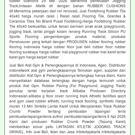
rubber cushions 29 Mei 2026 Menerima pembuatan Jogging
Track,lintasan Atletik dll dengan bahan RUBBER CUSHIONS
dll.Menerima pekerjaan dari nol renovasi, Jual Footstrong Rubber Tile
40x40 harga murah ralali | Ralali ralali Flooring Tile, Granites &
Ceramics Tiles No Brand Pusat Footstrong,Harga Footstrong Rubber
Tile 40x40 berkualitas. untuk taman bermain anak anak (playground),
jogging track, lantai pinggir kolam renang Running Track Silicon PU
Sports Flooring pengembangan produk material, produksi
Penelusuran yang terkait dengan PRODUSEN rubber flooring rubber
flooring indonesia harga rubber floor jual beli rubber floor rubber
flooring surabaya harga rubber mat playground rubber mat karet lantai
karet gym harga karpet rubber
Jual Beli Alat Gym & Perlengkapannya di Indonesia, Agen, Distributor
indonetwork alat gym perlengkapannya Temukan agen, supplier dan
distributor Alat Gym & Perlengkapannya terlengkap hanya disini. Kami
menyediakan database terlengkap dengan harga termurah untuk
produk Alat Gym. Rubber Paving (For Playground, Jogging Track)
penutup lantai berjalan track Alibaba Produsen Directory
indonesian.alibaba g floor cover running track Athletic facilities sport
and gym used rubber althetic running track flooring, synthetic Harga
murah 13 Mm Sintetis Lantai Karet Untuk Menjalankan Track Rubber
Crumb Powder tentang pembuatan lapangan tenis
pembuatanlapangantenis author pembuatanlapangantenis 9 Apr 2026
Kami dari produsen Rubber Crumb Powder (Tepung Karet)
memberikan solusi yaitu LINTASAN ATLETIK JOGGING TRACK
GRAVEL. Info Jual Beli, Iklan dan Jasa Infokotajakarta infokotajakarta