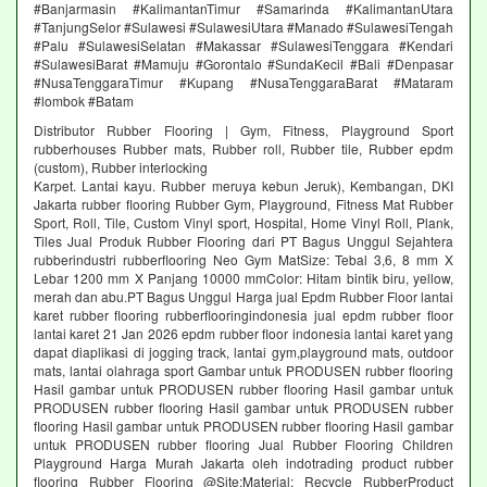
#Banjarmasin #KalimantanTimur #Samarinda #KalimantanUtara
#TanjungSelor #Sulawesi #SulawesiUtara #Manado #SulawesiTengah
#Palu #SulawesiSelatan #Makassar #SulawesiTenggara #Kendari
#SulawesiBarat #Mamuju #Gorontalo #SundaKecil #Bali #Denpasar
#NusaTenggaraTimur #Kupang #NusaTenggaraBarat #Mataram
#lombok #Batam
Distributor Rubber Flooring | Gym, Fitness, Playground Sport
rubberhouses Rubber mats, Rubber roll, Rubber tile, Rubber epdm
(custom), Rubber interlocking
Karpet. Lantai kayu. Rubber meruya kebun Jeruk), Kembangan, DKI
Jakarta rubber flooring Rubber Gym, Playground, Fitness Mat Rubber
Sport, Roll, Tile, Custom Vinyl sport, Hospital, Home Vinyl Roll, Plank,
Tiles Jual Produk Rubber Flooring dari PT Bagus Unggul Sejahtera
rubberindustri rubberflooring Neo Gym MatSize: Tebal 3,6, 8 mm X
Lebar 1200 mm X Panjang 10000 mmColor: Hitam bintik biru, yellow,
merah dan abu.PT Bagus Unggul Harga jual Epdm Rubber Floor lantai
karet rubber flooring rubberflooringindonesia jual epdm rubber floor
lantai karet 21 Jan 2026 epdm rubber floor indonesia lantai karet yang
dapat diaplikasi di jogging track, lantai gym,playground mats, outdoor
mats, lantai olahraga sport Gambar untuk PRODUSEN rubber flooring
Hasil gambar untuk PRODUSEN rubber flooring Hasil gambar untuk
PRODUSEN rubber flooring Hasil gambar untuk PRODUSEN rubber
flooring Hasil gambar untuk PRODUSEN rubber flooring Hasil gambar
untuk PRODUSEN rubber flooring Jual Rubber Flooring Children
Playground Harga Murah Jakarta oleh indotrading product rubber
flooring Rubber Flooring @Site:Material: Recycle RubberProduct