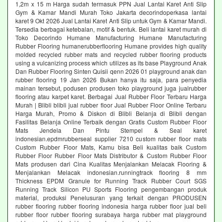
1,2m x 15 m Harga sudah termasuk PPN Jual Lantai Karet Anti Slip
Gym & Kamar Mandi Murah Toko Jakarta decorindoperkasa lantai
karet 9 Okt 2026 Jual Lantai Karet Anti Slip untuk Gym & Kamar Mandi.
Tersedia berbagai ketebalan, motif & bentuk. Beli lantai karet murah di
Toko Decorindo Humane Manufacturing Humane Manufacturing
Rubber Flooring humanerubberflooring Humane provides high quality
molded recycled rubber mats and recycled rubber flooring products
using a vulcanizing process which utilizes as its base Playground Anak
Dan Rubber Flooring Sinten Quisii qenn 2026 01 playground anak dan
rubber flooring 19 Jan 2026 Bukan hanya itu saja, para penyedia
mainan tersebut, podusen produsen toko playground juga jualrubber
flooring atau karpet karet. Berbagai Jual Rubber Floor Terbaru Harga
Murah | Blibli blibli jual rubber floor Jual Rubber Floor Online Terbaru
Harga Murah, Promo & Diskon di Blibli Belanja di Blibli dengan
Fasilitas Belanja Online Terbaik dengan Gratis Custom Rubber Floor
Mats Jendela Dan Pintu Stempel & Seal karet
indonesian.epdmrubberseal supplier 7210 custom rubber floor mats
Custom Rubber Floor Mats, Kamu bisa Beli kualitas baik Custom
Rubber Floor Rubber Floor Mats Distributor & Custom Rubber Floor
Mats produsen dari Cina Kualitas Menjalankan Melacak Flooring &
Menjalankan Melacak indonesian.runningtrack flooring 8 mm
Thickness EPDM Granule for Running Track Rubber Court SGS
Running Track Silicon PU Sports Flooring pengembangan produk
material, produksi Penelusuran yang terkait dengan PRODUSEN
rubber flooring rubber flooring indonesia harga rubber floor jual beli
rubber floor rubber flooring surabaya harga rubber mat playground