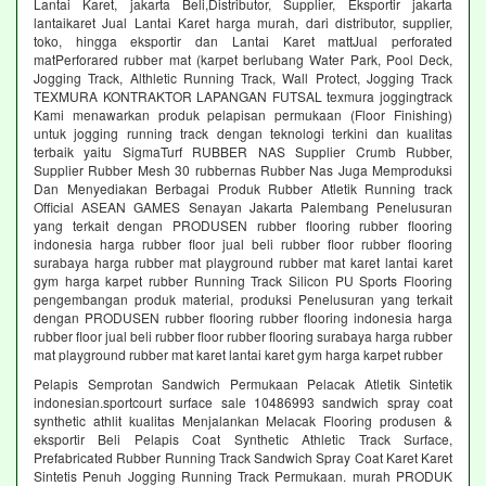
Lantai Karet, jakarta Beli,Distributor, Supplier, Eksportir jakarta
lantaikaret Jual Lantai Karet harga murah, dari distributor, supplier,
toko, hingga eksportir dan Lantai Karet mattJual perforated
matPerforared rubber mat (karpet berlubang Water Park, Pool Deck,
Jogging Track, Althletic Running Track, Wall Protect, Jogging Track
TEXMURA KONTRAKTOR LAPANGAN FUTSAL texmura joggingtrack
Kami menawarkan produk pelapisan permukaan (Floor Finishing)
untuk jogging running track dengan teknologi terkini dan kualitas
terbaik yaitu SigmaTurf RUBBER NAS Supplier Crumb Rubber,
Supplier Rubber Mesh 30 rubbernas Rubber Nas Juga Memproduksi
Dan Menyediakan Berbagai Produk Rubber Atletik Running track
Official ASEAN GAMES Senayan Jakarta Palembang Penelusuran
yang terkait dengan PRODUSEN rubber flooring rubber flooring
indonesia harga rubber floor jual beli rubber floor rubber flooring
surabaya harga rubber mat playground rubber mat karet lantai karet
gym harga karpet rubber Running Track Silicon PU Sports Flooring
pengembangan produk material, produksi Penelusuran yang terkait
dengan PRODUSEN rubber flooring rubber flooring indonesia harga
rubber floor jual beli rubber floor rubber flooring surabaya harga rubber
mat playground rubber mat karet lantai karet gym harga karpet rubber
Pelapis Semprotan Sandwich Permukaan Pelacak Atletik Sintetik
indonesian.sportcourt surface sale 10486993 sandwich spray coat
synthetic athlit kualitas Menjalankan Melacak Flooring produsen &
eksportir Beli Pelapis Coat Synthetic Athletic Track Surface,
Prefabricated Rubber Running Track Sandwich Spray Coat Karet Karet
Sintetis Penuh Jogging Running Track Permukaan. murah PRODUK