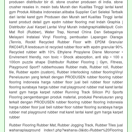
produsen distributor bir di. stone crusher produsen di india. stone
crusher resales in. mesin batu Murah dan Kualitas Tinggi lantai karet
gym Produk Alibaba indonesian.alibaba Supplier Cari Seleksi Terbaik
dari lantai karet gym Produsen dan Murah sert Kualitas Tinggi lantai
karet product detail gym epdm rubber flooring mat Indah Graphia |
Distributor Jual Karpet Lantai Vinyl Murah indahgraphiaMeliputi: Coin
Mat Roll (Rubber), Water Trap, Nomad China Dan Sebagainya
Melayani Instalasi Vinyl Flooring, pembuatan Lapangan Olaraga
(Tennis, Rockit Recycled Rubber Floor with EPDM Granular
RKC04FLR kredoaum id recycled rubber floor with epdm granular 90%
Recycled rubber with 10% Ethylene Propylene Diene Monomer •
Envirement friendly, non toxic • Shock absorption, anti slip • 100 x
100cm puzzle shape Distributor Rubber Flooring | Gym, Fitness,
Playground Sport? rubberhouses Rubber mats, Rubber roll, Rubber
tile, Rubber epdm (custom), Rubber interlocking rubber flooringVinyl
Penelusuran yang terkait dengan PRODUSEN rubber flooring rubber
flooring indonesia harga rubber floor jual beli rubber floor rubber
flooring surabaya harga rubber mat playground rubber mat karet lantai
karet gym harga karpet rubber Running Track Silicon PU Sports
Flooring pengembangan produk material, produksi Penelusuran yang
terkait dengan PRODUSEN rubber flooring rubber flooring indonesia
harga rubber floor jual beli rubber floor rubber flooring surabaya harga
rubber mat playground rubber mat karet lantai karet gym harga karpet
rubber
Rubber Flooring Rubber Mat, Rubber Jogging Track, Rubber Tiles jual
wahanaplayground index1.php?wahana=3&idc=Rubber%20Flooring