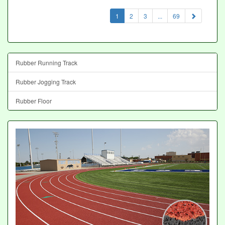
(current)
1
2
3
...
69
Rubber Running Track
Rubber Jogging Track
Rubber Floor