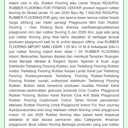
sistem cast in situ. Rubber Flooring atau Lantai Terjual REGUPOL
RUBBER FLOORING FOR FITNESS CENTER product regupol rubber
flooring for fitness center 10 Jan 2026 Baru Rp 1.000.000 REGUPOL
RUBBER FLOORING FOR grey, red (warna dasar semua rubber black)
harga dihitung per meter persegi Playground Mini Dan Rubber
Flooring – Over Flowing Book Shelves overflowingbookshelves
playground mini dan rubber flooring 5 Jan 2026 Kini, juga ada yang
jual rubber flooring yang bisa kamu dapatkan di berbagai tempat
produsen playground baik itu di online ataupun offline. Jual RUBBER
FLOORING IMPORT 6MM LEBAR 1,25 M x 10 M di bukalapak 2dtu1v
jual rubber flooring import 6mm lebar 1 25 RUBBER FLOORING
Import, Berkualitas, Nyaman dipakai dan membuat Tampilan Ruangan
Anda Menjadi Mewah & Elegant. Selain Nyaman & Kuat, Juga
Distributor Trelleborg Flooring Rubber, Jual Trelleborg Flooring Rubber
onebiz Trelleborg Flooring Rubber Karpet Lantai Karet jual Trelleborg
Flooring Rubber,pemasok Trelleborg Flooring Rubber,Trelleborg
Flooring Rubber murah, authorized distributor Trelleborg Flooring
Rubber. Butiran karet berwarna produsen kualitas Perekat Karet
indonesian.epdmrubber granules products Cina Custom Playground
Rubber Flooring, Butiran Karet Ramah Cina Anti Statis Playground
Rubber Flooring Customized Colors Tahan Korosi perusahaan
Istalisasi Rubber Flooring Untuk Playground Indoor For Your Journey
foyerjeunecordee.over blog istalisasi rubber flooring untuk playground
indoor 19 Jan 2026 Rubber flooring atau karpet karet biasanya
diletakan di latai secara permanen atau Categories: #mainan
playground, #jual rubber flooring Berbagai produsen yang jual rubber