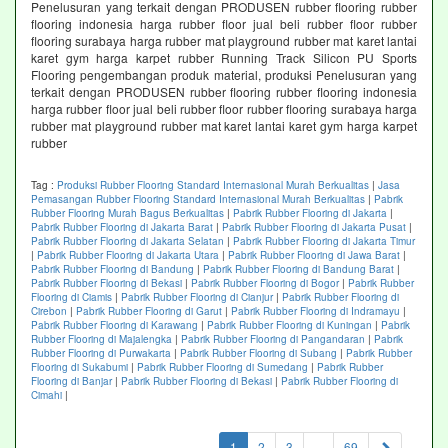
Penelusuran yang terkait dengan PRODUSEN rubber flooring rubber
flooring indonesia harga rubber floor jual beli rubber floor rubber
flooring surabaya harga rubber mat playground rubber mat karet lantai
karet gym harga karpet rubber Running Track Silicon PU Sports
Flooring pengembangan produk material, produksi Penelusuran yang
terkait dengan PRODUSEN rubber flooring rubber flooring indonesia
harga rubber floor jual beli rubber floor rubber flooring surabaya harga
rubber mat playground rubber mat karet lantai karet gym harga karpet
rubber
Tag :
Produksi Rubber Flooring Standard Internasional Murah Berkualitas
|
Jasa
Pemasangan Rubber Flooring Standard Internasional Murah Berkualitas
|
Pabrik
Rubber Flooring Murah Bagus Berkualitas
|
Pabrik Rubber Flooring di Jakarta
|
Pabrik Rubber Flooring di Jakarta Barat
|
Pabrik Rubber Flooring di Jakarta Pusat
|
Pabrik Rubber Flooring di Jakarta Selatan
|
Pabrik Rubber Flooring di Jakarta Timur
|
Pabrik Rubber Flooring di Jakarta Utara
|
Pabrik Rubber Flooring di Jawa Barat
|
Pabrik Rubber Flooring di Bandung
|
Pabrik Rubber Flooring di Bandung Barat
|
Pabrik Rubber Flooring di Bekasi
|
Pabrik Rubber Flooring di Bogor
|
Pabrik Rubber
Flooring di Ciamis
|
Pabrik Rubber Flooring di Cianjur
|
Pabrik Rubber Flooring di
Cirebon
|
Pabrik Rubber Flooring di Garut
|
Pabrik Rubber Flooring di Indramayu
|
Pabrik Rubber Flooring di Karawang
|
Pabrik Rubber Flooring di Kuningan
|
Pabrik
Rubber Flooring di Majalengka
|
Pabrik Rubber Flooring di Pangandaran
|
Pabrik
Rubber Flooring di Purwakarta
|
Pabrik Rubber Flooring di Subang
|
Pabrik Rubber
Flooring di Sukabumi
|
Pabrik Rubber Flooring di Sumedang
|
Pabrik Rubber
Flooring di Banjar
|
Pabrik Rubber Flooring di Bekasi
|
Pabrik Rubber Flooring di
Cimahi
|
(current)
1
2
3
...
69