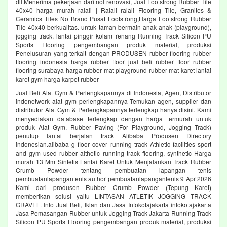
dll.Menerima pekerjaan dari nol renovasi, Jual Footstrong Rubber Tile
40x40 harga murah ralali | Ralali ralali Flooring Tile, Granites &
Ceramics Tiles No Brand Pusat Footstrong,Harga Footstrong Rubber
Tile 40x40 berkualitas. untuk taman bermain anak anak (playground),
jogging track, lantai pinggir kolam renang Running Track Silicon PU
Sports Flooring pengembangan produk material, produksi
Penelusuran yang terkait dengan PRODUSEN rubber flooring rubber
flooring indonesia harga rubber floor jual beli rubber floor rubber
flooring surabaya harga rubber mat playground rubber mat karet lantai
karet gym harga karpet rubber
Jual Beli Alat Gym & Perlengkapannya di Indonesia, Agen, Distributor
indonetwork alat gym perlengkapannya Temukan agen, supplier dan
distributor Alat Gym & Perlengkapannya terlengkap hanya disini. Kami
menyediakan database terlengkap dengan harga termurah untuk
produk Alat Gym. Rubber Paving (For Playground, Jogging Track)
penutup lantai berjalan track Alibaba Produsen Directory
indonesian.alibaba g floor cover running track Athletic facilities sport
and gym used rubber althetic running track flooring, synthetic Harga
murah 13 Mm Sintetis Lantai Karet Untuk Menjalankan Track Rubber
Crumb Powder tentang pembuatan lapangan tenis
pembuatanlapangantenis author pembuatanlapangantenis 9 Apr 2026
Kami dari produsen Rubber Crumb Powder (Tepung Karet)
memberikan solusi yaitu LINTASAN ATLETIK JOGGING TRACK
GRAVEL. Info Jual Beli, Iklan dan Jasa Infokotajakarta infokotajakarta
Jasa Pemasangan Rubber untuk Jogging Track Jakarta Running Track
Silicon PU Sports Flooring pengembangan produk material, produksi