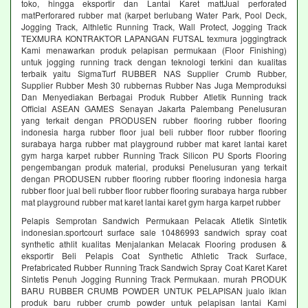
toko, hingga eksportir dan Lantai Karet mattJual perforated
matPerforared rubber mat (karpet berlubang Water Park, Pool Deck,
Jogging Track, Althletic Running Track, Wall Protect, Jogging Track
TEXMURA KONTRAKTOR LAPANGAN FUTSAL texmura joggingtrack
Kami menawarkan produk pelapisan permukaan (Floor Finishing)
untuk jogging running track dengan teknologi terkini dan kualitas
terbaik yaitu SigmaTurf RUBBER NAS Supplier Crumb Rubber,
Supplier Rubber Mesh 30 rubbernas Rubber Nas Juga Memproduksi
Dan Menyediakan Berbagai Produk Rubber Atletik Running track
Official ASEAN GAMES Senayan Jakarta Palembang Penelusuran
yang terkait dengan PRODUSEN rubber flooring rubber flooring
indonesia harga rubber floor jual beli rubber floor rubber flooring
surabaya harga rubber mat playground rubber mat karet lantai karet
gym harga karpet rubber Running Track Silicon PU Sports Flooring
pengembangan produk material, produksi Penelusuran yang terkait
dengan PRODUSEN rubber flooring rubber flooring indonesia harga
rubber floor jual beli rubber floor rubber flooring surabaya harga rubber
mat playground rubber mat karet lantai karet gym harga karpet rubber
Pelapis Semprotan Sandwich Permukaan Pelacak Atletik Sintetik
indonesian.sportcourt surface sale 10486993 sandwich spray coat
synthetic athlit kualitas Menjalankan Melacak Flooring produsen &
eksportir Beli Pelapis Coat Synthetic Athletic Track Surface,
Prefabricated Rubber Running Track Sandwich Spray Coat Karet Karet
Sintetis Penuh Jogging Running Track Permukaan. murah PRODUK
BARU RUBBER CRUMB POWDER UNTUK PELAPISAN jualo iklan
produk baru rubber crumb powder untuk pelapisan lantai Kami