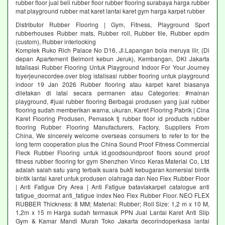
rubber floor jual beli rubber floor rubber flooring surabaya harga rubber
mat playground rubber mat karet lantai karet gym harga karpet rubber
Distributor Rubber Flooring | Gym, Fitness, Playground Sport
rubberhouses Rubber mats, Rubber roll, Rubber tile, Rubber epdm
(custom), Rubber interlocking
Komplek Ruko Rich Palace No D16, Jl.Lapangan bola meruya ilir, (Di
depan Apartement Belmont kebun Jeruk), Kembangan, DKI Jakarta
Istalisasi Rubber Flooring Untuk Playground Indoor For Your Journey
foyerjeunecordee.over blog istalisasi rubber flooring untuk playground
indoor 19 Jan 2026 Rubber flooring atau karpet karet biasanya
diletakan di latai secara permanen atau Categories: #mainan
playground, #jual rubber flooring Berbagai produsen yang jual rubber
flooring sudah memberikan warna, ukuran, Karet Flooring Pabrik | Cina
Karet Flooring Produsen, Pemasok tj rubber floor id products rubber
flooring Rubber Flooring Manufacturers, Factory, Suppliers From
China, We sincerely welcome overseas consumers to refer to for the
long term cooperation plus the China Sound Proof Fitness Commercial
Fleck Rubber Flooring untuk id.goodsoundproof floors sound proof
fitness rubber flooring for gym Shenzhen Vinco Keras Material Co, Ltd
adalah salah satu yang terbaik suara bukti kebugaran komersial bintik
bintik lantai karet untuk produsen olahraga dan Neo Flex Rubber Floor
| Anti Fatigue Dry Area | Anti Fatigue bataviakarpet catalogue anti
fatigue_doormat anti_fatigue index Neo Flex Rubber Floor. NEO FLEX
RUBBER Thickness: 8 MM; Material: Rubber; Roll Size: 1,2 m x 10 M,
1,2m x 15 m Harga sudah termasuk PPN Jual Lantai Karet Anti Slip
Gym & Kamar Mandi Murah Toko Jakarta decorindoperkasa lantai