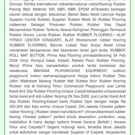
Dhimas Trimitra International mitrainternational rubberflooring Rubber
Paving Wall. Material: NR, SBR, NBR, EPDM dllTersedia berbagai
ukuran sesuai dengan kebutuhan Bahan Baku Karet Lainnya Harga
Supplier Crumb Rubber, Supplier Rubber Mesh 30 Rubber Flooring
rubbernas Sebagai Produsen Rubber, Rubber Nas Dapat
Memproduksi Rubber Tertentu Sesuai Keinginan Pelanggan Termasuk
Rubber Shoes, Lantai Rubber, Rubber RUBBER FLOORING • ALAT
FITNES CENTER STANDART, ALAT fitnessmurah rubber flooring
RUBBER FLOORING. Banner. Lokasi Toko Surya Abadi Untuk
menambah kenyamanan dan keamanan lantai gym anda, RUBBER
ROLL MAT BUTTON. Prima Asia Flooring primaasiaflooring 24 Feb
2026 Vinyl, Rumput futsal, Karpet, Raised Floor, Rubber Flooring,
Wood Prima Asia menyediakan produk lantai komersial dan
residensial. WAHANA PLAYGROUND EQUIPMENT, outdoor
playground indoor wahanaplayground Harga Indoor Rubber Tiles
Jatim Waterpark Malang Rubber Mat Rubber floor Rubber flooring
Rubber mat at Kemang Timur Commercial Playground Jual Lantai
Karet Anti Slip Rubber Flooring Unique Carpet tokopedia uniquecarpet
lantai karet anti slip rubber flooring 29 Des 2026 Jual Lantai Karet Anti
Slip Rubber Flooring,Karpet karet Rubber Gym dengan harga Rp
350.000 dari toko online Unique Carpet, DKI Jakarta Checker pattem
rubber flooring | Rubber sheet manufacturer? chinarubbersheet rubber
flooing Checker pattem? perfect shock absorption, protection, easy
installation & many design options Kreasi Sarana Berkah | Access
Floor and Carpets?? Segera hubungi kami, tersedia stock Jakarta
untuk kebutuhan sangat mendesak Supplier of Carpets. Accessories