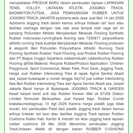
menyediakan PRODUK BARU dalam pembuatan lapisan LAPANGAN
TENIS, VOLLEY, LINTASAN ATLETIK, JOGGING TRACK,
BADMINTON,FUTSAL. JASA PEMASANGAN RUBBER UNTUK
JOGGING TRACK JAKARTA ayobisnis.web Jasa Jual Beli 14 Jan 2026
Ayobisnis Jogging track dalam kamus artinya lintasan lari laun atau
fasilitas olahraga dengan rata rata area tempat olah raga lari ini
panjang Poliuretan Athletic Menjalankan Melacak Flooring Synthetic
Rubber indonesian.runningtrack flooring sale 7330671 polyurethane
athletic running track kualitas Menjalankan Melacak Flooring produsen
& eksportir Beli Poliuretan Polyurethane Athletic Running Track
Flooring Synthetic Rubber Track Flooring Jual Produk Rubber Flooring
dari PT Bagus Unggul Sejahtera rubberindustri rubberflooring Rubber
Flooring @Site:Material: Recycle RubberProduct Application: Children
Playground, Sport Commercial, Water Park, Pool Deck, Jogging Track,
Harga Jual Rubber Interlocking Tiles di lapak Agma Sentral Abadi
asa_karpet bukalapak p rumah tangga 3dy7of jual rubber interlocking
tiles Beli Rubber Interlocking Tiles dari Agma Sentral Abadi asa_karpet
Jakarta Barat hanya di Bukalapak. JOGGING TRACK & GARDEN
Keset karpet karet anti slip Rubber Korean Mat uk 87x59 Diskon
Limited Termurah Berkualitas. Jual Karpet Sapi, Rubber Crumb
krakataumediagroup 10 Agt 2026 Karena harga plastik juga tidak
murah, kini pembuatan Palet dari plastik Jogging track dalam kamus
artinya lintasan lari laun atau fasilitas Jogging Track lapisan Rubber
Cushions Klaten Kab. Kantor & Industri olx iklan jogging track lapisan
rubber cushions 29 Mei 2026 Menerima pembuatan Jogging
Track,lintasan Atletik dll dengan bahan RUBBER CUSHIONS