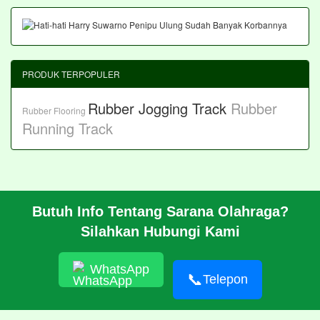
PRODUK TERPOPULER
Rubber Jogging Track
Rubber
Rubber Flooring
Running Track
Butuh Info Tentang Sarana Olahraga?
BERANDA
Silahkan Hubungi Kami
PROFIL
CARA PESAN
ARTIKEL
WhatsApp
HUBUNGI KAMI
📞
Telepon
© 2026 https://pabrikrubber.com/ 081351894500 Jasa Pembuatan
Rubber Running Track Lintasan Lari Standar IAAF International
Amateur Athletic Federation WA World Athletics