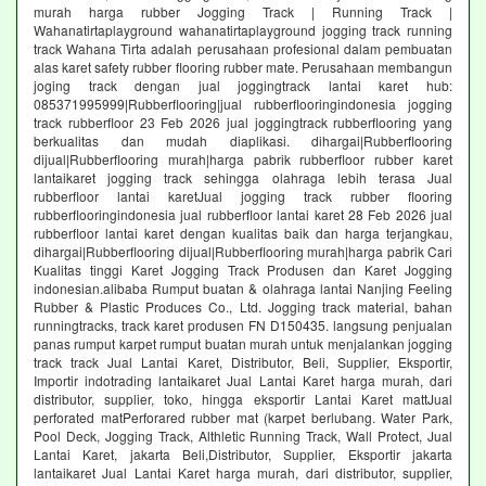
murah harga rubber Jogging Track | Running Track |
Wahanatirtaplayground wahanatirtaplayground jogging track running
track Wahana Tirta adalah perusahaan profesional dalam pembuatan
alas karet safety rubber flooring rubber mate. Perusahaan membangun
joging track dengan jual joggingtrack lantai karet hub:
085371995999|Rubberflooring|jual rubberflooringindonesia jogging
track rubberfloor 23 Feb 2026 jual joggingtrack rubberflooring yang
berkualitas dan mudah diaplikasi. dihargai|Rubberflooring
dijual|Rubberflooring murah|harga pabrik rubberfloor rubber karet
lantaikaret jogging track sehingga olahraga lebih terasa Jual
rubberfloor lantai karetJual jogging track rubber flooring
rubberflooringindonesia jual rubberfloor lantai karet 28 Feb 2026 jual
rubberfloor lantai karet dengan kualitas baik dan harga terjangkau,
dihargai|Rubberflooring dijual|Rubberflooring murah|harga pabrik Cari
Kualitas tinggi Karet Jogging Track Produsen dan Karet Jogging
indonesian.alibaba Rumput buatan & olahraga lantai Nanjing Feeling
Rubber & Plastic Produces Co., Ltd. Jogging track material, bahan
runningtracks, track karet produsen FN D150435. langsung penjualan
panas rumput karpet rumput buatan murah untuk menjalankan jogging
track track Jual Lantai Karet, Distributor, Beli, Supplier, Eksportir,
Importir indotrading lantaikaret Jual Lantai Karet harga murah, dari
distributor, supplier, toko, hingga eksportir Lantai Karet mattJual
perforated matPerforared rubber mat (karpet berlubang. Water Park,
Pool Deck, Jogging Track, Althletic Running Track, Wall Protect, Jual
Lantai Karet, jakarta Beli,Distributor, Supplier, Eksportir jakarta
lantaikaret Jual Lantai Karet harga murah, dari distributor, supplier,