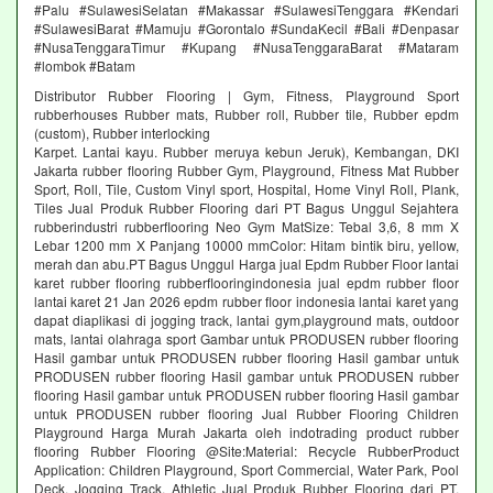
#Palu #SulawesiSelatan #Makassar #SulawesiTenggara #Kendari
#SulawesiBarat #Mamuju #Gorontalo #SundaKecil #Bali #Denpasar
#NusaTenggaraTimur #Kupang #NusaTenggaraBarat #Mataram
#lombok #Batam
Distributor Rubber Flooring | Gym, Fitness, Playground Sport
rubberhouses Rubber mats, Rubber roll, Rubber tile, Rubber epdm
(custom), Rubber interlocking
Karpet. Lantai kayu. Rubber meruya kebun Jeruk), Kembangan, DKI
Jakarta rubber flooring Rubber Gym, Playground, Fitness Mat Rubber
Sport, Roll, Tile, Custom Vinyl sport, Hospital, Home Vinyl Roll, Plank,
Tiles Jual Produk Rubber Flooring dari PT Bagus Unggul Sejahtera
rubberindustri rubberflooring Neo Gym MatSize: Tebal 3,6, 8 mm X
Lebar 1200 mm X Panjang 10000 mmColor: Hitam bintik biru, yellow,
merah dan abu.PT Bagus Unggul Harga jual Epdm Rubber Floor lantai
karet rubber flooring rubberflooringindonesia jual epdm rubber floor
lantai karet 21 Jan 2026 epdm rubber floor indonesia lantai karet yang
dapat diaplikasi di jogging track, lantai gym,playground mats, outdoor
mats, lantai olahraga sport Gambar untuk PRODUSEN rubber flooring
Hasil gambar untuk PRODUSEN rubber flooring Hasil gambar untuk
PRODUSEN rubber flooring Hasil gambar untuk PRODUSEN rubber
flooring Hasil gambar untuk PRODUSEN rubber flooring Hasil gambar
untuk PRODUSEN rubber flooring Jual Rubber Flooring Children
Playground Harga Murah Jakarta oleh indotrading product rubber
flooring Rubber Flooring @Site:Material: Recycle RubberProduct
Application: Children Playground, Sport Commercial, Water Park, Pool
Deck, Jogging Track, Athletic Jual Produk Rubber Flooring dari PT.