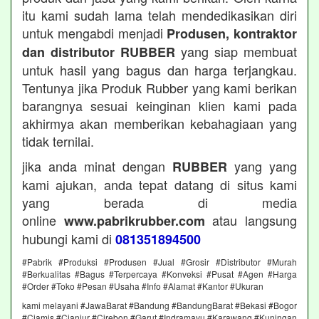
itu kami sudah lama telah mendedikasikan diri
untuk mengabdi menjadi
Produsen, kontraktor
yang siap membuat
dan distributor RUBBER
untuk hasil yang bagus dan harga terjangkau.
Tentunya jika Produk Rubber yang kami berikan
barangnya sesuai keinginan klien kami pada
akhirmya akan memberikan kebahagiaan yang
tidak ternilai.
jika anda minat dengan
yang yang
RUBBER
kami ajukan, anda tepat datang di situs kami
yang berada di media
online
atau langsung
www.pabrikrubber.com
hubungi kami di
081351894500
#Pabrik #Produksi #Produsen #Jual #Grosir #Distributor #Murah
#Berkualitas #Bagus #Terpercaya #Konveksi #Pusat #Agen #Harga
#Order #Toko #Pesan #Usaha #Info #Alamat #Kantor #Ukuran
kami melayani #JawaBarat #Bandung #BandungBarat #Bekasi #Bogor
#Ciamis #Cianjur #Cirebon #Garut #Indramayu #Karawang #Kuningan