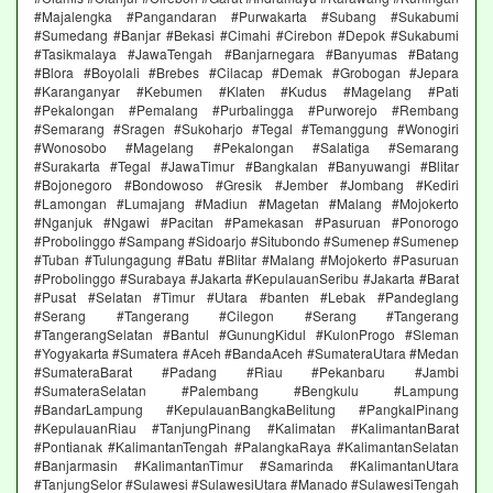
#Majalengka #Pangandaran #Purwakarta #Subang #Sukabumi
#Sumedang #Banjar #Bekasi #Cimahi #Cirebon #Depok #Sukabumi
#Tasikmalaya #JawaTengah #Banjarnegara #Banyumas #Batang
#Blora #Boyolali #Brebes #Cilacap #Demak #Grobogan #Jepara
#Karanganyar #Kebumen #Klaten #Kudus #Magelang #Pati
#Pekalongan #Pemalang #Purbalingga #Purworejo #Rembang
#Semarang #Sragen #Sukoharjo #Tegal #Temanggung #Wonogiri
#Wonosobo #Magelang #Pekalongan #Salatiga #Semarang
#Surakarta #Tegal #JawaTimur #Bangkalan #Banyuwangi #Blitar
#Bojonegoro #Bondowoso #Gresik #Jember #Jombang #Kediri
#Lamongan #Lumajang #Madiun #Magetan #Malang #Mojokerto
#Nganjuk #Ngawi #Pacitan #Pamekasan #Pasuruan #Ponorogo
#Probolinggo #Sampang #Sidoarjo #Situbondo #Sumenep #Sumenep
#Tuban #Tulungagung #Batu #Blitar #Malang #Mojokerto #Pasuruan
#Probolinggo #Surabaya #Jakarta #KepulauanSeribu #Jakarta #Barat
#Pusat #Selatan #Timur #Utara #banten #Lebak #Pandeglang
#Serang #Tangerang #Cilegon #Serang #Tangerang
#TangerangSelatan #Bantul #GunungKidul #KulonProgo #Sleman
#Yogyakarta #Sumatera #Aceh #BandaAceh #SumateraUtara #Medan
#SumateraBarat #Padang #Riau #Pekanbaru #Jambi
#SumateraSelatan #Palembang #Bengkulu #Lampung
#BandarLampung #KepulauanBangkaBelitung #PangkalPinang
#KepulauanRiau #TanjungPinang #Kalimatan #KalimantanBarat
#Pontianak #KalimantanTengah #PalangkaRaya #KalimantanSelatan
#Banjarmasin #KalimantanTimur #Samarinda #KalimantanUtara
#TanjungSelor #Sulawesi #SulawesiUtara #Manado #SulawesiTengah