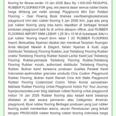
flooring for fitness center 10 Jan 2026 Baru Rp 1.000.000 REGUPOL
RUBBER FLOORING FOR grey, red (warna dasar semua rubber black)
harga dihitung per meter persegi Playground Mini Dan Rubber
Flooring – Over Flowing Book Shelves overflowingbookshelves
playground mini dan rubber flooring 5 Jan 2026 Kini, juga ada yang
jual rubber flooring yang bisa kamu dapatkan di berbagai tempat
produsen playground baik itu di online ataupun offline. Jual RUBBER
FLOORING IMPORT 6MM LEBAR 1,25 M x 10 M di bukalapak 2dtu1v
jual rubber flooring import 6mm lebar 1 25 RUBBER FLOORING
Import, Berkualitas, Nyaman dipakai dan membuat Tampilan Ruangan
Anda Menjadi Mewah & Elegant. Selain Nyaman & Kuat, Juga
Distributor Trelleborg Flooring Rubber, Jual Trelleborg Flooring Rubber
onebiz Trelleborg Flooring Rubber Karpet Lantai Karet jual Trelleborg
Flooring Rubber,pemasok Trelleborg Flooring Rubber,Trelleborg
Flooring Rubber murah, authorized distributor Trelleborg Flooring
Rubber. Butiran karet berwarna produsen kualitas Perekat Karet
indonesian.epdmrubber granules products Cina Custom Playground
Rubber Flooring, Butiran Karet Ramah Cina Anti Statis Playground
Rubber Flooring Customized Colors Tahan Korosi perusahaan
Istalisasi Rubber Flooring Untuk Playground Indoor For Your Journey
foyerjeunecordee.over blog istalisasi rubber flooring untuk playground
indoor 19 Jan 2026 Rubber flooring atau karpet karet biasanya
diletakan di latai secara permanen atau Categories: #mainan
playground, #jual rubber flooring Berbagai produsen yang jual rubber
flooring sudah memberikan warna, ukuran Penelusuran yang terkait
dengan PRODUSEN rubber flooring rubber flooring indonesia harga