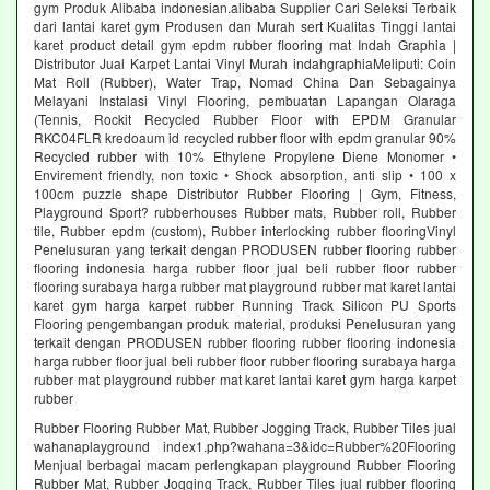
gym Produk Alibaba indonesian.alibaba Supplier Cari Seleksi Terbaik
dari lantai karet gym Produsen dan Murah sert Kualitas Tinggi lantai
karet product detail gym epdm rubber flooring mat Indah Graphia |
Distributor Jual Karpet Lantai Vinyl Murah indahgraphiaMeliputi: Coin
Mat Roll (Rubber), Water Trap, Nomad China Dan Sebagainya
Melayani Instalasi Vinyl Flooring, pembuatan Lapangan Olaraga
(Tennis, Rockit Recycled Rubber Floor with EPDM Granular
RKC04FLR kredoaum id recycled rubber floor with epdm granular 90%
Recycled rubber with 10% Ethylene Propylene Diene Monomer •
Envirement friendly, non toxic • Shock absorption, anti slip • 100 x
100cm puzzle shape Distributor Rubber Flooring | Gym, Fitness,
Playground Sport? rubberhouses Rubber mats, Rubber roll, Rubber
tile, Rubber epdm (custom), Rubber interlocking rubber flooringVinyl
Penelusuran yang terkait dengan PRODUSEN rubber flooring rubber
flooring indonesia harga rubber floor jual beli rubber floor rubber
flooring surabaya harga rubber mat playground rubber mat karet lantai
karet gym harga karpet rubber Running Track Silicon PU Sports
Flooring pengembangan produk material, produksi Penelusuran yang
terkait dengan PRODUSEN rubber flooring rubber flooring indonesia
harga rubber floor jual beli rubber floor rubber flooring surabaya harga
rubber mat playground rubber mat karet lantai karet gym harga karpet
rubber
Rubber Flooring Rubber Mat, Rubber Jogging Track, Rubber Tiles jual
wahanaplayground index1.php?wahana=3&idc=Rubber%20Flooring
Menjual berbagai macam perlengkapan playground Rubber Flooring
Rubber Mat, Rubber Jogging Track, Rubber Tiles jual rubber flooring