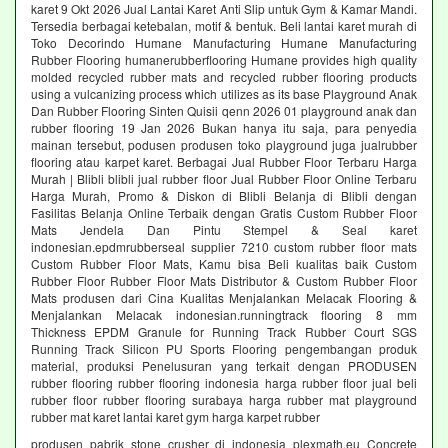
karet 9 Okt 2026 Jual Lantai Karet Anti Slip untuk Gym & Kamar Mandi.
Tersedia berbagai ketebalan, motif & bentuk. Beli lantai karet murah di
Toko Decorindo Humane Manufacturing Humane Manufacturing
Rubber Flooring humanerubberflooring Humane provides high quality
molded recycled rubber mats and recycled rubber flooring products
using a vulcanizing process which utilizes as its base Playground Anak
Dan Rubber Flooring Sinten Quisii qenn 2026 01 playground anak dan
rubber flooring 19 Jan 2026 Bukan hanya itu saja, para penyedia
mainan tersebut, podusen produsen toko playground juga jualrubber
flooring atau karpet karet. Berbagai Jual Rubber Floor Terbaru Harga
Murah | Blibli blibli jual rubber floor Jual Rubber Floor Online Terbaru
Harga Murah, Promo & Diskon di Blibli Belanja di Blibli dengan
Fasilitas Belanja Online Terbaik dengan Gratis Custom Rubber Floor
Mats Jendela Dan Pintu Stempel & Seal karet
indonesian.epdmrubberseal supplier 7210 custom rubber floor mats
Custom Rubber Floor Mats, Kamu bisa Beli kualitas baik Custom
Rubber Floor Rubber Floor Mats Distributor & Custom Rubber Floor
Mats produsen dari Cina Kualitas Menjalankan Melacak Flooring &
Menjalankan Melacak indonesian.runningtrack flooring 8 mm
Thickness EPDM Granule for Running Track Rubber Court SGS
Running Track Silicon PU Sports Flooring pengembangan produk
material, produksi Penelusuran yang terkait dengan PRODUSEN
rubber flooring rubber flooring indonesia harga rubber floor jual beli
rubber floor rubber flooring surabaya harga rubber mat playground
rubber mat karet lantai karet gym harga karpet rubber
produsen pabrik stone crusher di indonesia plexmath.eu Concrete