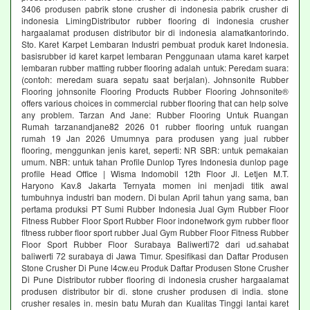
3406 produsen pabrik stone crusher di indonesia pabrik crusher di
indonesia LimingDistributor rubber flooring di indonesia crusher
hargaalamat produsen distributor bir di indonesia alamatkantorindo.
Sto. Karet Karpet Lembaran Industri pembuat produk karet Indonesia.
basisrubber id karet karpet lembaran Penggunaan utama karet karpet
lembaran rubber matting rubber flooring adalah untuk: Peredam suara:
(contoh: meredam suara sepatu saat berjalan). Johnsonite Rubber
Flooring johnsonite Flooring Products Rubber Flooring Johnsonite®
offers various choices in commercial rubber flooring that can help solve
any problem. Tarzan And Jane: Rubber Flooring Untuk Ruangan
Rumah tarzanandjane82 2026 01 rubber flooring untuk ruangan
rumah 19 Jan 2026 Umumnya para produsen yang jual rubber
flooring, menggunkan jenis karet, seperti: NR SBR: untuk pemakaian
umum. NBR: untuk tahan Profile Dunlop Tyres Indonesia dunlop page
profile Head Office | Wisma Indomobil 12th Floor Jl. Letjen M.T.
Haryono Kav.8 Jakarta Ternyata momen ini menjadi titik awal
tumbuhnya industri ban modern. Di bulan April tahun yang sama, ban
pertama produksi PT Sumi Rubber Indonesia Jual Gym Rubber Floor
Fitness Rubber Floor Sport Rubber Floor indonetwork gym rubber floor
fitness rubber floor sport rubber Jual Gym Rubber Floor Fitness Rubber
Floor Sport Rubber Floor Surabaya Baliwerti72 dari ud.sahabat
baliwerti 72 surabaya di Jawa Timur. Spesifikasi dan Daftar Produsen
Stone Crusher Di Pune l4cw.eu Produk Daftar Produsen Stone Crusher
Di Pune Distributor rubber flooring di indonesia crusher hargaalamat
produsen distributor bir di. stone crusher produsen di india. stone
crusher resales in. mesin batu Murah dan Kualitas Tinggi lantai karet