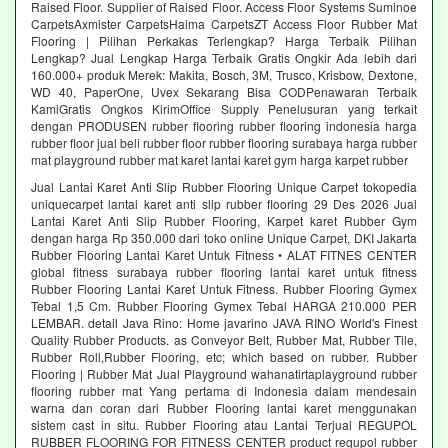
Raised Floor. Supplier of Raised Floor. Access Floor Systems Suminoe
CarpetsAxmister CarpetsHaima CarpetsZT Access Floor Rubber Mat
Flooring | Pilihan Perkakas Terlengkap? Harga Terbaik Pilihan
Lengkap? Jual Lengkap Harga Terbaik Gratis Ongkir Ada lebih dari
160.000+ produk Merek: Makita, Bosch, 3M, Trusco, Krisbow, Dextone,
WD 40, PaperOne, Uvex Sekarang Bisa CODPenawaran Terbaik
KamiGratis Ongkos KirimOffice Supply Penelusuran yang terkait
dengan PRODUSEN rubber flooring rubber flooring indonesia harga
rubber floor jual beli rubber floor rubber flooring surabaya harga rubber
mat playground rubber mat karet lantai karet gym harga karpet rubber
Jual Lantai Karet Anti Slip Rubber Flooring Unique Carpet tokopedia
uniquecarpet lantai karet anti slip rubber flooring 29 Des 2026 Jual
Lantai Karet Anti Slip Rubber Flooring, Karpet karet Rubber Gym
dengan harga Rp 350.000 dari toko online Unique Carpet, DKI Jakarta
Rubber Flooring Lantai Karet Untuk Fitness • ALAT FITNES CENTER
global fitness surabaya rubber flooring lantai karet untuk fitness
Rubber Flooring Lantai Karet Untuk Fitness. Rubber Flooring Gymex
Tebal 1,5 Cm. Rubber Flooring Gymex Tebal HARGA 210.000 PER
LEMBAR. detail Java Rino: Home javarino JAVA RINO World's Finest
Quality Rubber Products. as Conveyor Belt, Rubber Mat, Rubber Tile,
Rubber Roll,Rubber Flooring, etc; which based on rubber. Rubber
Flooring | Rubber Mat Jual Playground wahanatirtaplayground rubber
flooring rubber mat Yang pertama di Indonesia dalam mendesain
warna dan coran dari Rubber Flooring lantai karet menggunakan
sistem cast in situ. Rubber Flooring atau Lantai Terjual REGUPOL
RUBBER FLOORING FOR FITNESS CENTER product regupol rubber