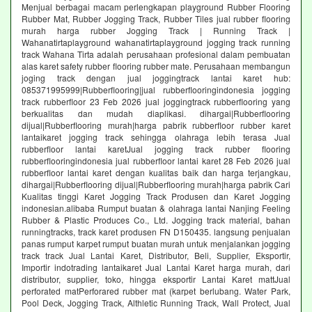
Menjual berbagai macam perlengkapan playground Rubber Flooring
Rubber Mat, Rubber Jogging Track, Rubber Tiles jual rubber flooring
murah harga rubber Jogging Track | Running Track |
Wahanatirtaplayground wahanatirtaplayground jogging track running
track Wahana Tirta adalah perusahaan profesional dalam pembuatan
alas karet safety rubber flooring rubber mate. Perusahaan membangun
joging track dengan jual joggingtrack lantai karet hub:
085371995999|Rubberflooring|jual rubberflooringindonesia jogging
track rubberfloor 23 Feb 2026 jual joggingtrack rubberflooring yang
berkualitas dan mudah diaplikasi. dihargai|Rubberflooring
dijual|Rubberflooring murah|harga pabrik rubberfloor rubber karet
lantaikaret jogging track sehingga olahraga lebih terasa Jual
rubberfloor lantai karetJual jogging track rubber flooring
rubberflooringindonesia jual rubberfloor lantai karet 28 Feb 2026 jual
rubberfloor lantai karet dengan kualitas baik dan harga terjangkau,
dihargai|Rubberflooring dijual|Rubberflooring murah|harga pabrik Cari
Kualitas tinggi Karet Jogging Track Produsen dan Karet Jogging
indonesian.alibaba Rumput buatan & olahraga lantai Nanjing Feeling
Rubber & Plastic Produces Co., Ltd. Jogging track material, bahan
runningtracks, track karet produsen FN D150435. langsung penjualan
panas rumput karpet rumput buatan murah untuk menjalankan jogging
track track Jual Lantai Karet, Distributor, Beli, Supplier, Eksportir,
Importir indotrading lantaikaret Jual Lantai Karet harga murah, dari
distributor, supplier, toko, hingga eksportir Lantai Karet mattJual
perforated matPerforared rubber mat (karpet berlubang. Water Park,
Pool Deck, Jogging Track, Althletic Running Track, Wall Protect, Jual