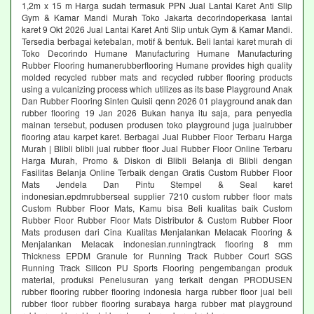
1,2m x 15 m Harga sudah termasuk PPN Jual Lantai Karet Anti Slip
Gym & Kamar Mandi Murah Toko Jakarta decorindoperkasa lantai
karet 9 Okt 2026 Jual Lantai Karet Anti Slip untuk Gym & Kamar Mandi.
Tersedia berbagai ketebalan, motif & bentuk. Beli lantai karet murah di
Toko Decorindo Humane Manufacturing Humane Manufacturing
Rubber Flooring humanerubberflooring Humane provides high quality
molded recycled rubber mats and recycled rubber flooring products
using a vulcanizing process which utilizes as its base Playground Anak
Dan Rubber Flooring Sinten Quisii qenn 2026 01 playground anak dan
rubber flooring 19 Jan 2026 Bukan hanya itu saja, para penyedia
mainan tersebut, podusen produsen toko playground juga jualrubber
flooring atau karpet karet. Berbagai Jual Rubber Floor Terbaru Harga
Murah | Blibli blibli jual rubber floor Jual Rubber Floor Online Terbaru
Harga Murah, Promo & Diskon di Blibli Belanja di Blibli dengan
Fasilitas Belanja Online Terbaik dengan Gratis Custom Rubber Floor
Mats Jendela Dan Pintu Stempel & Seal karet
indonesian.epdmrubberseal supplier 7210 custom rubber floor mats
Custom Rubber Floor Mats, Kamu bisa Beli kualitas baik Custom
Rubber Floor Rubber Floor Mats Distributor & Custom Rubber Floor
Mats produsen dari Cina Kualitas Menjalankan Melacak Flooring &
Menjalankan Melacak indonesian.runningtrack flooring 8 mm
Thickness EPDM Granule for Running Track Rubber Court SGS
Running Track Silicon PU Sports Flooring pengembangan produk
material, produksi Penelusuran yang terkait dengan PRODUSEN
rubber flooring rubber flooring indonesia harga rubber floor jual beli
rubber floor rubber flooring surabaya harga rubber mat playground