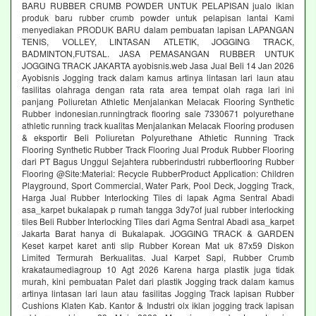
BARU RUBBER CRUMB POWDER UNTUK PELAPISAN jualo iklan
produk baru rubber crumb powder untuk pelapisan lantai Kami
menyediakan PRODUK BARU dalam pembuatan lapisan LAPANGAN
TENIS, VOLLEY, LINTASAN ATLETIK, JOGGING TRACK,
BADMINTON,FUTSAL. JASA PEMASANGAN RUBBER UNTUK
JOGGING TRACK JAKARTA ayobisnis.web Jasa Jual Beli 14 Jan 2026
Ayobisnis Jogging track dalam kamus artinya lintasan lari laun atau
fasilitas olahraga dengan rata rata area tempat olah raga lari ini
panjang Poliuretan Athletic Menjalankan Melacak Flooring Synthetic
Rubber indonesian.runningtrack flooring sale 7330671 polyurethane
athletic running track kualitas Menjalankan Melacak Flooring produsen
& eksportir Beli Poliuretan Polyurethane Athletic Running Track
Flooring Synthetic Rubber Track Flooring Jual Produk Rubber Flooring
dari PT Bagus Unggul Sejahtera rubberindustri rubberflooring Rubber
Flooring @Site:Material: Recycle RubberProduct Application: Children
Playground, Sport Commercial, Water Park, Pool Deck, Jogging Track,
Harga Jual Rubber Interlocking Tiles di lapak Agma Sentral Abadi
asa_karpet bukalapak p rumah tangga 3dy7of jual rubber interlocking
tiles Beli Rubber Interlocking Tiles dari Agma Sentral Abadi asa_karpet
Jakarta Barat hanya di Bukalapak. JOGGING TRACK & GARDEN
Keset karpet karet anti slip Rubber Korean Mat uk 87x59 Diskon
Limited Termurah Berkualitas. Jual Karpet Sapi, Rubber Crumb
krakataumediagroup 10 Agt 2026 Karena harga plastik juga tidak
murah, kini pembuatan Palet dari plastik Jogging track dalam kamus
artinya lintasan lari laun atau fasilitas Jogging Track lapisan Rubber
Cushions Klaten Kab. Kantor & Industri olx iklan jogging track lapisan