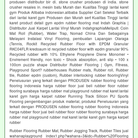
produsen distributor bir di. stone crusher produsen di india. stone
crusher resales in. mesin batu Murah dan Kualitas Tinggi lantai karet
gym Produk Alibaba indonesian.alibaba Supplier Cari Seleksi Terbaik
dari lantai karet gym Produsen dan Murah sert Kualitas Tinggi lantai
karet product detail gym epdm rubber flooring mat Indah Graphia |
Distributor Jual Karpet Lantai Vinyl Murah indahgraphiaMeliputi: Coin
Mat Roll (Rubber), Water Trap, Nomad China Dan Sebagainya
Melayani Instalasi Vinyl Flooring, pembuatan Lapangan Olaraga
(Tennis, Rockit Recycled Rubber Floor with EPDM Granular
RKC04FLR kredoaum id recycled rubber floor with epdm granular 90%
Recycled rubber with 10% Ethylene Propylene Diene Monomer •
Envirement friendly, non toxic • Shock absorption, anti slip • 100 x
100cm puzzle shape Distributor Rubber Flooring | Gym, Fitness,
Playground Sport? rubberhouses Rubber mats, Rubber roll, Rubber
tile, Rubber epdm (custom), Rubber interlocking rubber flooringVinyl
Penelusuran yang terkait dengan PRODUSEN rubber flooring rubber
flooring indonesia harga rubber floor jual beli rubber floor rubber
flooring surabaya harga rubber mat playground rubber mat karet lantai
karet gym harga karpet rubber Running Track Silicon PU Sports
Flooring pengembangan produk material, produksi Penelusuran yang
terkait dengan PRODUSEN rubber flooring rubber flooring indonesia
harga rubber floor jual beli rubber floor rubber flooring surabaya harga
rubber mat playground rubber mat karet lantai karet gym harga karpet
rubber
Rubber Flooring Rubber Mat, Rubber Jogging Track, Rubber Tiles jual
wahanaplayground index1.php?wahana=3&idc=Rubber%20Flooring