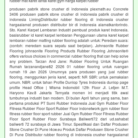
rubber mat karet lantai karet gym harga karpet rubber
produsen pabrik stone crusher di indonesia plexmath.eu Concrete
3406 produsen pabrik stone crusher di indonesia pabrik crusher di
indonesia LimingDistributor rubber flooring di indonesia crusher
hargaalamat produsen distributor bir di indonesia alamatkantorindo.
Sto. Karet Karpet Lembaran Industri pembuat produk karet Indonesia.
basisrubber id karet karpet lembaran Penggunaan utama karet karpet
lembaran rubber matting rubber flooring adalah untuk: Peredam suara:
(contoh: meredam suara sepatu saat berjalan). Johnsonite Rubber
Flooring johnsonite Flooring Products Rubber Flooring Johnsonite®
offers various choices in commercial rubber flooring that can help solve
any problem. Tarzan And Jane: Rubber Flooring Untuk Ruangan
Rumah tarzanandjane82 2026 01 rubber flooring untuk ruangan
rumah 19 Jan 2026 Umumnya para produsen yang jual rubber
flooring, menggunkan jenis karet, seperti: NR SBR: untuk pemakaian
umum. NBR: untuk tahan Profile Dunlop Tyres Indonesia dunlop page
profile Head Office | Wisma Indomobil 12th Floor Jl. Letjen M.T.
Haryono Kav.8 Jakarta Ternyata momen ini menjadi titik awal
tumbuhnya industri ban modern. Di bulan April tahun yang sama, ban
pertama produksi PT Sumi Rubber Indonesia Jual Gym Rubber Floor
Fitness Rubber Floor Sport Rubber Floor indonetwork gym rubber floor
fitness rubber floor sport rubber Jual Gym Rubber Floor Fitness Rubber
Floor Sport Rubber Floor Surabaya Baliwerti72 dari ud.sahabat
baliwerti 72 surabaya di Jawa Timur. Spesifikasi dan Daftar Produsen
Stone Crusher Di Pune l4cw.eu Produk Daftar Produsen Stone Crusher
Di Pune Distributor rubber flooring di indonesia crusher hargaalamat