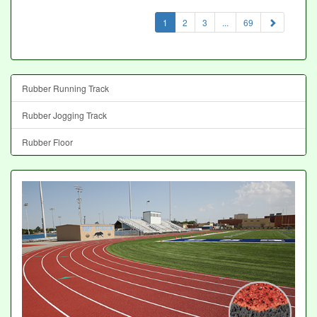
(current)
1
2
3
...
69
Rubber Running Track
Rubber Jogging Track
Rubber Floor