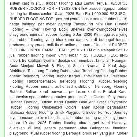
sistem cast in situ. Rubber Flooring atau Lantai Terjual REGUPOL
RUBBER FLOORING FOR FITNESS CENTER product regupol rubber
flooring for fitness center 10 Jan 2026 Baru Rp 1.000.000 REGUPOL
RUBBER FLOORING FOR grey, red (warna dasar semua rubber black)
harga dihitung per meter persegi Playground Mini Dan Rubber
Flooring – Over Flowing Book Shelves overflowingbookshelves
playground mini dan rubber flooring 5 Jan 2026 Kini, juga ada yang
jual rubber flooring yang bisa kamu dapatkan di berbagai tempat
produsen playground baik itu di online ataupun offline. Jual RUBBER
FLOORING IMPORT 6MM LEBAR 1,25 M x 10 M di bukalapak 2dtu1v
jual rubber flooring import 6mm lebar 1 25 RUBBER FLOORING
Import, Berkualitas, Nyaman dipakai dan membuat Tampilan Ruangan
Anda Menjadi Mewah & Elegant. Selain Nyaman & Kuat, Juga
Distributor Trelleborg Flooring Rubber, Jual Trelleborg Flooring Rubber
onebiz Trelleborg Flooring Rubber Karpet Lantai Karet jual Trelleborg
Flooring Rubber,pemasok Trelleborg Flooring Rubber,Trelleborg
Flooring Rubber murah, authorized distributor Trelleborg Flooring
Rubber. Butiran karet berwarna produsen kualitas Perekat Karet
indonesian.epdmrubber granules products Cina Custom Playground
Rubber Flooring, Butiran Karet Ramah Cina Anti Statis Playground
Rubber Flooring Customized Colors Tahan Korosi perusahaan
Istalisasi Rubber Flooring Untuk Playground Indoor For Your Journey
foyerjeunecordee.over blog istalisasi rubber flooring untuk playground
indoor 19 Jan 2026 Rubber flooring atau karpet karet biasanya
diletakan di latai secara permanen atau Categories: #mainan
playground, #jual rubber flooring Berbagai produsen yang jual rubber