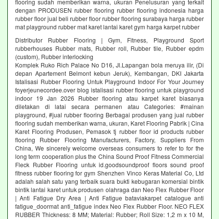
flooring sudah memberikan warna, ukuran Penelusuran yang terkait
dengan PRODUSEN rubber flooring rubber flooring indonesia harga
rubber floor jual beli rubber floor rubber flooring surabaya harga rubber
mat playground rubber mat karet lantai karet gym harga karpet rubber
Distributor Rubber Flooring | Gym, Fitness, Playground Sport
rubberhouses Rubber mats, Rubber roll, Rubber tile, Rubber epdm
(custom), Rubber interlocking
Komplek Ruko Rich Palace No D16, Jl.Lapangan bola meruya ilir, (Di
depan Apartement Belmont kebun Jeruk), Kembangan, DKI Jakarta
Istalisasi Rubber Flooring Untuk Playground Indoor For Your Journey
foyerjeunecordee.over blog istalisasi rubber flooring untuk playground
indoor 19 Jan 2026 Rubber flooring atau karpet karet biasanya
diletakan di latai secara permanen atau Categories: #mainan
playground, #jual rubber flooring Berbagai produsen yang jual rubber
flooring sudah memberikan warna, ukuran, Karet Flooring Pabrik | Cina
Karet Flooring Produsen, Pemasok tj rubber floor id products rubber
flooring Rubber Flooring Manufacturers, Factory, Suppliers From
China, We sincerely welcome overseas consumers to refer to for the
long term cooperation plus the China Sound Proof Fitness Commercial
Fleck Rubber Flooring untuk id.goodsoundproof floors sound proof
fitness rubber flooring for gym Shenzhen Vinco Keras Material Co, Ltd
adalah salah satu yang terbaik suara bukti kebugaran komersial bintik
bintik lantai karet untuk produsen olahraga dan Neo Flex Rubber Floor
| Anti Fatigue Dry Area | Anti Fatigue bataviakarpet catalogue anti
fatigue_doormat anti_fatigue index Neo Flex Rubber Floor. NEO FLEX
RUBBER Thickness: 8 MM; Material: Rubber; Roll Size: 1,2 m x 10 M,