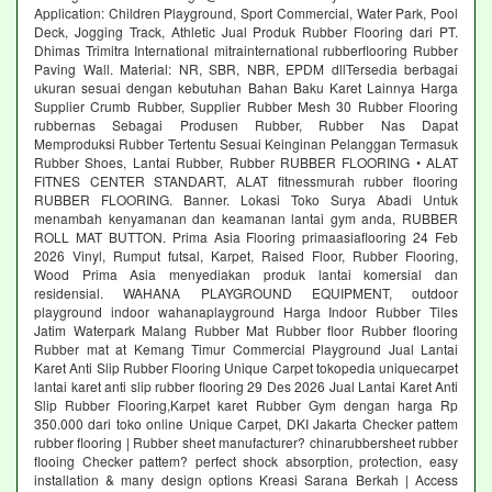
Application: Children Playground, Sport Commercial, Water Park, Pool
Deck, Jogging Track, Athletic Jual Produk Rubber Flooring dari PT.
Dhimas Trimitra International mitrainternational rubberflooring Rubber
Paving Wall. Material: NR, SBR, NBR, EPDM dllTersedia berbagai
ukuran sesuai dengan kebutuhan Bahan Baku Karet Lainnya Harga
Supplier Crumb Rubber, Supplier Rubber Mesh 30 Rubber Flooring
rubbernas Sebagai Produsen Rubber, Rubber Nas Dapat
Memproduksi Rubber Tertentu Sesuai Keinginan Pelanggan Termasuk
Rubber Shoes, Lantai Rubber, Rubber RUBBER FLOORING • ALAT
FITNES CENTER STANDART, ALAT fitnessmurah rubber flooring
RUBBER FLOORING. Banner. Lokasi Toko Surya Abadi Untuk
menambah kenyamanan dan keamanan lantai gym anda, RUBBER
ROLL MAT BUTTON. Prima Asia Flooring primaasiaflooring 24 Feb
2026 Vinyl, Rumput futsal, Karpet, Raised Floor, Rubber Flooring,
Wood Prima Asia menyediakan produk lantai komersial dan
residensial. WAHANA PLAYGROUND EQUIPMENT, outdoor
playground indoor wahanaplayground Harga Indoor Rubber Tiles
Jatim Waterpark Malang Rubber Mat Rubber floor Rubber flooring
Rubber mat at Kemang Timur Commercial Playground Jual Lantai
Karet Anti Slip Rubber Flooring Unique Carpet tokopedia uniquecarpet
lantai karet anti slip rubber flooring 29 Des 2026 Jual Lantai Karet Anti
Slip Rubber Flooring,Karpet karet Rubber Gym dengan harga Rp
350.000 dari toko online Unique Carpet, DKI Jakarta Checker pattem
rubber flooring | Rubber sheet manufacturer? chinarubbersheet rubber
flooing Checker pattem? perfect shock absorption, protection, easy
installation & many design options Kreasi Sarana Berkah | Access