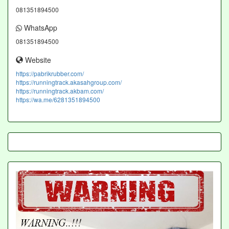
081351894500
WhatsApp
081351894500
Website
https://pabrikrubber.com/
https://runningtrack.akasahgroup.com/
https://runningtrack.akbam.com/
https://wa.me/6281351894500