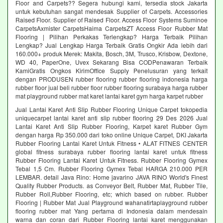
Floor and Carpets?? Segera hubungi kami, tersedia stock Jakarta
untuk kebutuhan sangat mendesak Supplier of Carpets. Accessories
Raised Floor. Supplier of Raised Floor. Access Floor Systems Suminoe
CarpetsAxmister CarpetsHaima CarpetsZT Access Floor Rubber Mat
Flooring | Pilihan Perkakas Terlengkap? Harga Terbaik Pilihan
Lengkap? Jual Lengkap Harga Terbaik Gratis Ongkir Ada lebih dari
160.000+ produk Merek: Makita, Bosch, 3M, Trusco, Krisbow, Dextone,
WD 40, PaperOne, Uvex Sekarang Bisa CODPenawaran Terbaik
KamiGratis Ongkos KirimOffice Supply Penelusuran yang terkait
dengan PRODUSEN rubber flooring rubber flooring indonesia harga
rubber floor jual beli rubber floor rubber flooring surabaya harga rubber
mat playground rubber mat karet lantai karet gym harga karpet rubber
Jual Lantai Karet Anti Slip Rubber Flooring Unique Carpet tokopedia
uniquecarpet lantai karet anti slip rubber flooring 29 Des 2026 Jual
Lantai Karet Anti Slip Rubber Flooring, Karpet karet Rubber Gym
dengan harga Rp 350.000 dari toko online Unique Carpet, DKI Jakarta
Rubber Flooring Lantai Karet Untuk Fitness • ALAT FITNES CENTER
global fitness surabaya rubber flooring lantai karet untuk fitness
Rubber Flooring Lantai Karet Untuk Fitness. Rubber Flooring Gymex
Tebal 1,5 Cm. Rubber Flooring Gymex Tebal HARGA 210.000 PER
LEMBAR. detail Java Rino: Home javarino JAVA RINO World's Finest
Quality Rubber Products. as Conveyor Belt, Rubber Mat, Rubber Tile,
Rubber Roll,Rubber Flooring, etc; which based on rubber. Rubber
Flooring | Rubber Mat Jual Playground wahanatirtaplayground rubber
flooring rubber mat Yang pertama di Indonesia dalam mendesain
warna dan coran dari Rubber Flooring lantai karet menggunakan