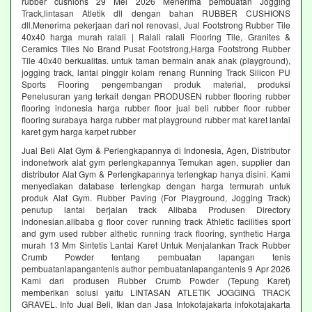
rubber cushions 29 Mei 2026 Menerima pembuatan Jogging
Track,lintasan Atletik dll dengan bahan RUBBER CUSHIONS
dll.Menerima pekerjaan dari nol renovasi, Jual Footstrong Rubber Tile
40x40 harga murah ralali | Ralali ralali Flooring Tile, Granites &
Ceramics Tiles No Brand Pusat Footstrong,Harga Footstrong Rubber
Tile 40x40 berkualitas. untuk taman bermain anak anak (playground),
jogging track, lantai pinggir kolam renang Running Track Silicon PU
Sports Flooring pengembangan produk material, produksi
Penelusuran yang terkait dengan PRODUSEN rubber flooring rubber
flooring indonesia harga rubber floor jual beli rubber floor rubber
flooring surabaya harga rubber mat playground rubber mat karet lantai
karet gym harga karpet rubber
Jual Beli Alat Gym & Perlengkapannya di Indonesia, Agen, Distributor
indonetwork alat gym perlengkapannya Temukan agen, supplier dan
distributor Alat Gym & Perlengkapannya terlengkap hanya disini. Kami
menyediakan database terlengkap dengan harga termurah untuk
produk Alat Gym. Rubber Paving (For Playground, Jogging Track)
penutup lantai berjalan track Alibaba Produsen Directory
indonesian.alibaba g floor cover running track Athletic facilities sport
and gym used rubber althetic running track flooring, synthetic Harga
murah 13 Mm Sintetis Lantai Karet Untuk Menjalankan Track Rubber
Crumb Powder tentang pembuatan lapangan tenis
pembuatanlapangantenis author pembuatanlapangantenis 9 Apr 2026
Kami dari produsen Rubber Crumb Powder (Tepung Karet)
memberikan solusi yaitu LINTASAN ATLETIK JOGGING TRACK
GRAVEL. Info Jual Beli, Iklan dan Jasa Infokotajakarta infokotajakarta