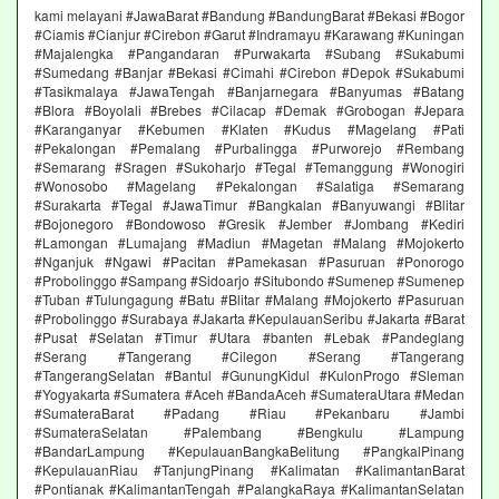
kami melayani #JawaBarat #Bandung #BandungBarat #Bekasi #Bogor
#Ciamis #Cianjur #Cirebon #Garut #Indramayu #Karawang #Kuningan
#Majalengka #Pangandaran #Purwakarta #Subang #Sukabumi
#Sumedang #Banjar #Bekasi #Cimahi #Cirebon #Depok #Sukabumi
#Tasikmalaya #JawaTengah #Banjarnegara #Banyumas #Batang
#Blora #Boyolali #Brebes #Cilacap #Demak #Grobogan #Jepara
#Karanganyar #Kebumen #Klaten #Kudus #Magelang #Pati
#Pekalongan #Pemalang #Purbalingga #Purworejo #Rembang
#Semarang #Sragen #Sukoharjo #Tegal #Temanggung #Wonogiri
#Wonosobo #Magelang #Pekalongan #Salatiga #Semarang
#Surakarta #Tegal #JawaTimur #Bangkalan #Banyuwangi #Blitar
#Bojonegoro #Bondowoso #Gresik #Jember #Jombang #Kediri
#Lamongan #Lumajang #Madiun #Magetan #Malang #Mojokerto
#Nganjuk #Ngawi #Pacitan #Pamekasan #Pasuruan #Ponorogo
#Probolinggo #Sampang #Sidoarjo #Situbondo #Sumenep #Sumenep
#Tuban #Tulungagung #Batu #Blitar #Malang #Mojokerto #Pasuruan
#Probolinggo #Surabaya #Jakarta #KepulauanSeribu #Jakarta #Barat
#Pusat #Selatan #Timur #Utara #banten #Lebak #Pandeglang
#Serang #Tangerang #Cilegon #Serang #Tangerang
#TangerangSelatan #Bantul #GunungKidul #KulonProgo #Sleman
#Yogyakarta #Sumatera #Aceh #BandaAceh #SumateraUtara #Medan
#SumateraBarat #Padang #Riau #Pekanbaru #Jambi
#SumateraSelatan #Palembang #Bengkulu #Lampung
#BandarLampung #KepulauanBangkaBelitung #PangkalPinang
#KepulauanRiau #TanjungPinang #Kalimatan #KalimantanBarat
#Pontianak #KalimantanTengah #PalangkaRaya #KalimantanSelatan