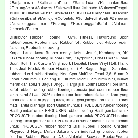
#Banjarmasin #KalimantanTimur #Samarinda #KalimantanUtara
#TanjungSelor #Sulawesi #SulawesiUtara #Manado #SulawesiTengah
#Palu #SulawesiSelatan #Makassar #SulawesiTenggara #Kendari
#SulawesiBarat #Mamuju #Gorontalo #SundaKecil #Bali #Denpasar
#NusaTenggaraTimur #Kupang #NusaTenggaraBarat #Mataram
#lombok #Batam
Distributor Rubber Flooring | Gym, Fitness, Playground Sport
rubberhouses Rubber mats, Rubber roll, Rubber tile, Rubber epdm
(custom), Rubber interlocking
Karpet. Lantai kayu. Rubber meruya kebun Jeruk), Kembangan, DKI
Jakarta rubber flooring Rubber Gym, Playground, Fitness Mat Rubber
Sport, Roll, Tile, Custom Vinyl sport, Hospital, Home Vinyl Roll, Plank,
Tiles Jual Produk Rubber Flooring dari PT Bagus Unggul Sejahtera
rubberindustri rubberflooring Neo Gym MatSize: Tebal 3,6, 8 mm X
Lebar 1200 mm X Panjang 10000 mmColor: Hitam bintik biru, yellow,
merah dan abu.PT Bagus Unggul Harga jual Epdm Rubber Floor lantai
karet rubber flooring rubberflooringindonesia jual epdm rubber floor
lantai karet 21 Jan 2026 epdm rubber floor indonesia lantai karet yang
dapat diaplikasi di jogging track, lantai gym,playground mats, outdoor
mats, lantai olahraga sport Gambar untuk PRODUSEN rubber flooring
Hasil gambar untuk PRODUSEN rubber flooring Hasil gambar untuk
PRODUSEN rubber flooring Hasil gambar untuk PRODUSEN rubber
flooring Hasil gambar untuk PRODUSEN rubber flooring Hasil gambar
untuk PRODUSEN rubber flooring Jual Rubber Flooring Children
Playground Harga Murah Jakarta oleh indotrading product rubber
flooring Rubber Flooring @Site:Material: Recycle RubberProduct