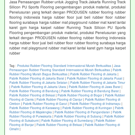
Jasa Pemasangan Rubber untuk Jogging Track Jakarta Running Track
Silicon PU Sports Flooring pengembangan produk material, produksi
Penelusuran yang terkait dengan PRODUSEN rubber flooring rubber
flooring indonesia harga rubber floor jual beli rubber floor rubber
flooring surabaya harga rubber mat playground rubber mat karet lantai
karet gym harga karpet rubber Running Track Silicon PU Sports
Flooring pengembangan produk material, produksi Penelusuran yang
terkait dengan PRODUSEN rubber flooring rubber flooring indonesia
harga rubber floor jual beli rubber floor rubber flooring surabaya harga
rubber mat playground rubber mat karet lantai karet gym harga karpet
rubber
Tag :
Produksi Rubber Flooring Standard Internasional Murah Berkualitas
|
Jasa
Pemasangan Rubber Flooring Standard Internasional Murah Berkualitas
|
Pabrik
Rubber Flooring Murah Bagus Berkualitas
|
Pabrik Rubber Flooring di Jakarta
|
Pabrik Rubber Flooring di Jakarta Barat
|
Pabrik Rubber Flooring di Jakarta Pusat
|
Pabrik Rubber Flooring di Jakarta Selatan
|
Pabrik Rubber Flooring di Jakarta Timur
|
Pabrik Rubber Flooring di Jakarta Utara
|
Pabrik Rubber Flooring di Jawa Barat
|
Pabrik Rubber Flooring di Bandung
|
Pabrik Rubber Flooring di Bandung Barat
|
Pabrik Rubber Flooring di Bekasi
|
Pabrik Rubber Flooring di Bogor
|
Pabrik Rubber
Flooring di Ciamis
|
Pabrik Rubber Flooring di Cianjur
|
Pabrik Rubber Flooring di
Cirebon
|
Pabrik Rubber Flooring di Garut
|
Pabrik Rubber Flooring di Indramayu
|
Pabrik Rubber Flooring di Karawang
|
Pabrik Rubber Flooring di Kuningan
|
Pabrik
Rubber Flooring di Majalengka
|
Pabrik Rubber Flooring di Pangandaran
|
Pabrik
Rubber Flooring di Purwakarta
|
Pabrik Rubber Flooring di Subang
|
Pabrik Rubber
Flooring di Sukabumi
|
Pabrik Rubber Flooring di Sumedang
|
Pabrik Rubber
Flooring di Banjar
|
Pabrik Rubber Flooring di Bekasi
|
Pabrik Rubber Flooring di
Cimahi
|