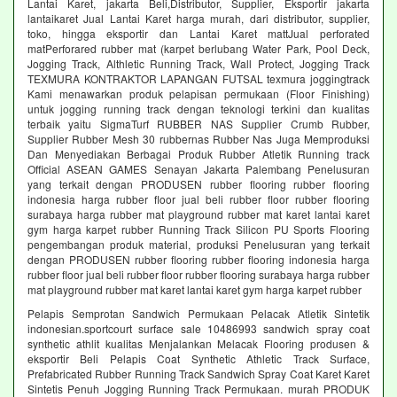
Lantai Karet, jakarta Beli,Distributor, Supplier, Eksportir jakarta
lantaikaret Jual Lantai Karet harga murah, dari distributor, supplier,
toko, hingga eksportir dan Lantai Karet mattJual perforated
matPerforared rubber mat (karpet berlubang Water Park, Pool Deck,
Jogging Track, Althletic Running Track, Wall Protect, Jogging Track
TEXMURA KONTRAKTOR LAPANGAN FUTSAL texmura joggingtrack
Kami menawarkan produk pelapisan permukaan (Floor Finishing)
untuk jogging running track dengan teknologi terkini dan kualitas
terbaik yaitu SigmaTurf RUBBER NAS Supplier Crumb Rubber,
Supplier Rubber Mesh 30 rubbernas Rubber Nas Juga Memproduksi
Dan Menyediakan Berbagai Produk Rubber Atletik Running track
Official ASEAN GAMES Senayan Jakarta Palembang Penelusuran
yang terkait dengan PRODUSEN rubber flooring rubber flooring
indonesia harga rubber floor jual beli rubber floor rubber flooring
surabaya harga rubber mat playground rubber mat karet lantai karet
gym harga karpet rubber Running Track Silicon PU Sports Flooring
pengembangan produk material, produksi Penelusuran yang terkait
dengan PRODUSEN rubber flooring rubber flooring indonesia harga
rubber floor jual beli rubber floor rubber flooring surabaya harga rubber
mat playground rubber mat karet lantai karet gym harga karpet rubber
Pelapis Semprotan Sandwich Permukaan Pelacak Atletik Sintetik
indonesian.sportcourt surface sale 10486993 sandwich spray coat
synthetic athlit kualitas Menjalankan Melacak Flooring produsen &
eksportir Beli Pelapis Coat Synthetic Athletic Track Surface,
Prefabricated Rubber Running Track Sandwich Spray Coat Karet Karet
Sintetis Penuh Jogging Running Track Permukaan. murah PRODUK