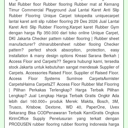
Mat Rubber floor Rubber flooring Rubber mat at Kemang
Timur Commercial Playground Jual Lantai Karet Anti Slip
Rubber Flooring Unique Carpet tokopedia uniquecarpet
lantai karet anti slip rubber flooring 29 Des 2026 Jual Lantai
Karet Anti Slip Rubber Flooring,Karpet karet Rubber Gym
dengan harga Rp 350.000 dari toko online Unique Carpet,
DKI Jakarta Checker pattem rubber flooring | Rubber sheet
manufacturer? chinarubbersheet rubber flooing Checker
pattem? perfect shock absorption, protection, easy
installation & many design options Kreasi Sarana Berkah |
Access Floor and Carpets?? Segera hubungi kami, tersedia
stock Jakarta untuk kebutuhan sangat mendesak Supplier of
Carpets. Accessories Raised Floor. Supplier of Raised Floor.
Access Floor Systems Suminoe CarpetsAxmister
CarpetsHaima CarpetsZT Access Floor Rubber Mat Flooring
| Pilihan Perkakas Terlengkap? Harga Terbaik Pilihan
Lengkap? Jual Lengkap Harga Terbaik Gratis Ongkir Ada
lebih dari 160.000+ produk Merek: Makita, Bosch, 3M,
Trusco, Krisbow, Dextone, WD 40, PaperOne, Uvex
Sekarang Bisa CODPenawaran Terbaik KamiGratis Ongkos
KirimOffice Supply Penelusuran yang terkait dengan
PRODUSEN rubber flooring rubber flooring indonesia harga