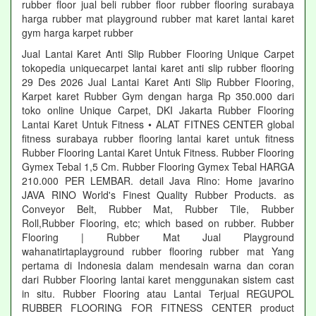
rubber floor jual beli rubber floor rubber flooring surabaya
harga rubber mat playground rubber mat karet lantai karet
gym harga karpet rubber
Jual Lantai Karet Anti Slip Rubber Flooring Unique Carpet
tokopedia uniquecarpet lantai karet anti slip rubber flooring
29 Des 2026 Jual Lantai Karet Anti Slip Rubber Flooring,
Karpet karet Rubber Gym dengan harga Rp 350.000 dari
toko online Unique Carpet, DKI Jakarta Rubber Flooring
Lantai Karet Untuk Fitness • ALAT FITNES CENTER global
fitness surabaya rubber flooring lantai karet untuk fitness
Rubber Flooring Lantai Karet Untuk Fitness. Rubber Flooring
Gymex Tebal 1,5 Cm. Rubber Flooring Gymex Tebal HARGA
210.000 PER LEMBAR. detail Java Rino: Home javarino
JAVA RINO World's Finest Quality Rubber Products. as
Conveyor Belt, Rubber Mat, Rubber Tile, Rubber
Roll,Rubber Flooring, etc; which based on rubber. Rubber
Flooring | Rubber Mat Jual Playground
wahanatirtaplayground rubber flooring rubber mat Yang
pertama di Indonesia dalam mendesain warna dan coran
dari Rubber Flooring lantai karet menggunakan sistem cast
in situ. Rubber Flooring atau Lantai Terjual REGUPOL
RUBBER FLOORING FOR FITNESS CENTER product