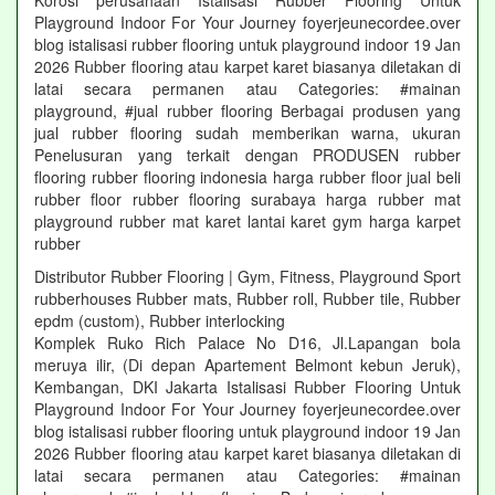
Korosi perusahaan Istalisasi Rubber Flooring Untuk
Playground Indoor For Your Journey foyerjeunecordee.over
blog istalisasi rubber flooring untuk playground indoor 19 Jan
2026 Rubber flooring atau karpet karet biasanya diletakan di
latai secara permanen atau Categories: #mainan
playground, #jual rubber flooring Berbagai produsen yang
jual rubber flooring sudah memberikan warna, ukuran
Penelusuran yang terkait dengan PRODUSEN rubber
flooring rubber flooring indonesia harga rubber floor jual beli
rubber floor rubber flooring surabaya harga rubber mat
playground rubber mat karet lantai karet gym harga karpet
rubber
Distributor Rubber Flooring | Gym, Fitness, Playground Sport
rubberhouses Rubber mats, Rubber roll, Rubber tile, Rubber
epdm (custom), Rubber interlocking
Komplek Ruko Rich Palace No D16, Jl.Lapangan bola
meruya ilir, (Di depan Apartement Belmont kebun Jeruk),
Kembangan, DKI Jakarta Istalisasi Rubber Flooring Untuk
Playground Indoor For Your Journey foyerjeunecordee.over
blog istalisasi rubber flooring untuk playground indoor 19 Jan
2026 Rubber flooring atau karpet karet biasanya diletakan di
latai secara permanen atau Categories: #mainan