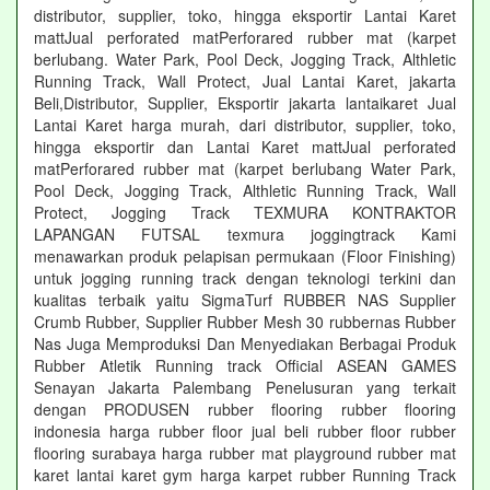
distributor, supplier, toko, hingga eksportir Lantai Karet
mattJual perforated matPerforared rubber mat (karpet
berlubang. Water Park, Pool Deck, Jogging Track, Althletic
Running Track, Wall Protect, Jual Lantai Karet, jakarta
Beli,Distributor, Supplier, Eksportir jakarta lantaikaret Jual
Lantai Karet harga murah, dari distributor, supplier, toko,
hingga eksportir dan Lantai Karet mattJual perforated
matPerforared rubber mat (karpet berlubang Water Park,
Pool Deck, Jogging Track, Althletic Running Track, Wall
Protect, Jogging Track TEXMURA KONTRAKTOR
LAPANGAN FUTSAL texmura joggingtrack Kami
menawarkan produk pelapisan permukaan (Floor Finishing)
untuk jogging running track dengan teknologi terkini dan
kualitas terbaik yaitu SigmaTurf RUBBER NAS Supplier
Crumb Rubber, Supplier Rubber Mesh 30 rubbernas Rubber
Nas Juga Memproduksi Dan Menyediakan Berbagai Produk
Rubber Atletik Running track Official ASEAN GAMES
Senayan Jakarta Palembang Penelusuran yang terkait
dengan PRODUSEN rubber flooring rubber flooring
indonesia harga rubber floor jual beli rubber floor rubber
flooring surabaya harga rubber mat playground rubber mat
karet lantai karet gym harga karpet rubber Running Track