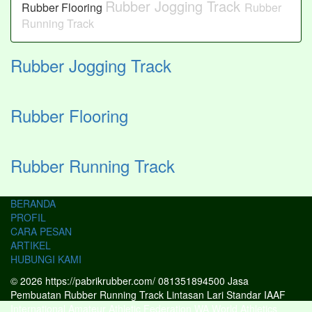
Rubber Jogging Track
Rubber Flooring
Rubber
Running Track
Rubber Jogging Track
Rubber Flooring
Rubber Running Track
BERANDA
PROFIL
CARA PESAN
ARTIKEL
HUBUNGI KAMI
© 2026 https://pabrikrubber.com/ 081351894500 Jasa
Pembuatan Rubber Running Track Lintasan Lari Standar IAAF
International Amateur Athletic Federation WA World Athletics