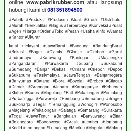
online
atau langsung
www.pabrikrubber.com
hubungi kami di
081351894500
#Pabrik #Produksi #Produsen #Jual #Grosir #Distributor
#Murah #Berkualitas #Bagus #Terpercaya #Konveksi #Pusat
#Agen #Harga #Order #Toko #Pesan #Usaha #Info #Alamat
#Kantor #Ukuran
kami melayani #JawaBarat #Bandung #BandungBarat
#Bekasi #Bogor #Ciamis #Cianjur #Cirebon #Garut
#Indramayu #Karawang #Kuningan #Majalengka
#Pangandaran #Purwakarta #Subang #Sukabumi
#Sumedang #Banjar #Bekasi #Cimahi #Cirebon #Depok
#Sukabumi #Tasikmalaya #JawaTengah #Banjarnegara
#Banyumas #Batang #Blora #Boyolali #Brebes #Cilacap
#Demak #Grobogan #Jepara #Karanganyar #Kebumen
#Klaten #Kudus #Magelang #Pati #Pekalongan #Pemalang
#Purbalingga #Purworejo #Rembang #Semarang #Sragen
#Sukoharjo #Tegal #Temanggung #Wonogiri #Wonosobo
#Magelang #Pekalongan #Salatiga #Semarang #Surakarta
#Tegal #JawaTimur #Bangkalan #Banyuwangi #Blitar
#Bojonegoro #Bondowoso #Gresik #Jember #Jombang
#Kediri #Lamongan #Lumajang #Madiun #Magetan #Malang