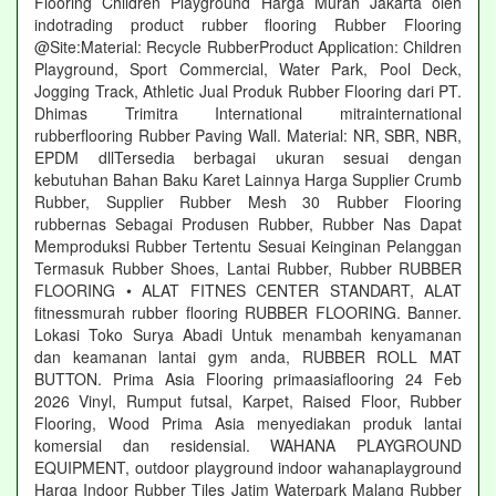
Flooring Children Playground Harga Murah Jakarta oleh
indotrading product rubber flooring Rubber Flooring
@Site:Material: Recycle RubberProduct Application: Children
Playground, Sport Commercial, Water Park, Pool Deck,
Jogging Track, Athletic Jual Produk Rubber Flooring dari PT.
Dhimas Trimitra International mitrainternational
rubberflooring Rubber Paving Wall. Material: NR, SBR, NBR,
EPDM dllTersedia berbagai ukuran sesuai dengan
kebutuhan Bahan Baku Karet Lainnya Harga Supplier Crumb
Rubber, Supplier Rubber Mesh 30 Rubber Flooring
rubbernas Sebagai Produsen Rubber, Rubber Nas Dapat
Memproduksi Rubber Tertentu Sesuai Keinginan Pelanggan
Termasuk Rubber Shoes, Lantai Rubber, Rubber RUBBER
FLOORING • ALAT FITNES CENTER STANDART, ALAT
fitnessmurah rubber flooring RUBBER FLOORING. Banner.
Lokasi Toko Surya Abadi Untuk menambah kenyamanan
dan keamanan lantai gym anda, RUBBER ROLL MAT
BUTTON. Prima Asia Flooring primaasiaflooring 24 Feb
2026 Vinyl, Rumput futsal, Karpet, Raised Floor, Rubber
Flooring, Wood Prima Asia menyediakan produk lantai
komersial dan residensial. WAHANA PLAYGROUND
EQUIPMENT, outdoor playground indoor wahanaplayground
Harga Indoor Rubber Tiles Jatim Waterpark Malang Rubber