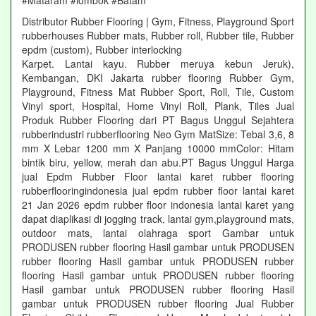
#Mataram #lombok #Batam
Distributor Rubber Flooring | Gym, Fitness, Playground Sport
rubberhouses Rubber mats, Rubber roll, Rubber tile, Rubber
epdm (custom), Rubber interlocking
Karpet. Lantai kayu. Rubber meruya kebun Jeruk),
Kembangan, DKI Jakarta rubber flooring Rubber Gym,
Playground, Fitness Mat Rubber Sport, Roll, Tile, Custom
Vinyl sport, Hospital, Home Vinyl Roll, Plank, Tiles Jual
Produk Rubber Flooring dari PT Bagus Unggul Sejahtera
rubberindustri rubberflooring Neo Gym MatSize: Tebal 3,6, 8
mm X Lebar 1200 mm X Panjang 10000 mmColor: Hitam
bintik biru, yellow, merah dan abu.PT Bagus Unggul Harga
jual Epdm Rubber Floor lantai karet rubber flooring
rubberflooringindonesia jual epdm rubber floor lantai karet
21 Jan 2026 epdm rubber floor indonesia lantai karet yang
dapat diaplikasi di jogging track, lantai gym,playground mats,
outdoor mats, lantai olahraga sport Gambar untuk
PRODUSEN rubber flooring Hasil gambar untuk PRODUSEN
rubber flooring Hasil gambar untuk PRODUSEN rubber
flooring Hasil gambar untuk PRODUSEN rubber flooring
Hasil gambar untuk PRODUSEN rubber flooring Hasil
gambar untuk PRODUSEN rubber flooring Jual Rubber