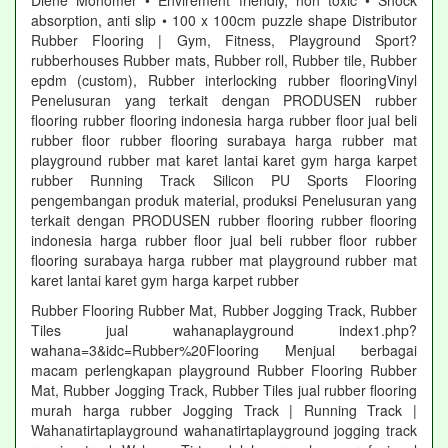
Diene Monomer • Envirement friendly, non toxic • Shock
absorption, anti slip • 100 x 100cm puzzle shape Distributor
Rubber Flooring | Gym, Fitness, Playground Sport?
rubberhouses Rubber mats, Rubber roll, Rubber tile, Rubber
epdm (custom), Rubber interlocking rubber flooringVinyl
Penelusuran yang terkait dengan PRODUSEN rubber
flooring rubber flooring indonesia harga rubber floor jual beli
rubber floor rubber flooring surabaya harga rubber mat
playground rubber mat karet lantai karet gym harga karpet
rubber Running Track Silicon PU Sports Flooring
pengembangan produk material, produksi Penelusuran yang
terkait dengan PRODUSEN rubber flooring rubber flooring
indonesia harga rubber floor jual beli rubber floor rubber
flooring surabaya harga rubber mat playground rubber mat
karet lantai karet gym harga karpet rubber
Rubber Flooring Rubber Mat, Rubber Jogging Track, Rubber
Tiles jual wahanaplayground index1.php?
wahana=3&idc=Rubber%20Flooring Menjual berbagai
macam perlengkapan playground Rubber Flooring Rubber
Mat, Rubber Jogging Track, Rubber Tiles jual rubber flooring
murah harga rubber Jogging Track | Running Track |
Wahanatirtaplayground wahanatirtaplayground jogging track