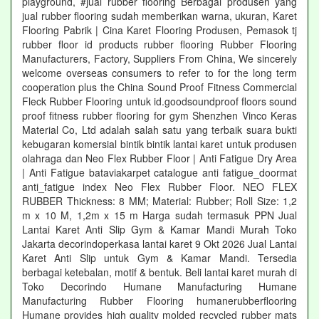
playground, #jual rubber flooring Berbagai produsen yang
jual rubber flooring sudah memberikan warna, ukuran, Karet
Flooring Pabrik | Cina Karet Flooring Produsen, Pemasok tj
rubber floor id products rubber flooring Rubber Flooring
Manufacturers, Factory, Suppliers From China, We sincerely
welcome overseas consumers to refer to for the long term
cooperation plus the China Sound Proof Fitness Commercial
Fleck Rubber Flooring untuk id.goodsoundproof floors sound
proof fitness rubber flooring for gym Shenzhen Vinco Keras
Material Co, Ltd adalah salah satu yang terbaik suara bukti
kebugaran komersial bintik bintik lantai karet untuk produsen
olahraga dan Neo Flex Rubber Floor | Anti Fatigue Dry Area
| Anti Fatigue bataviakarpet catalogue anti fatigue_doormat
anti_fatigue index Neo Flex Rubber Floor. NEO FLEX
RUBBER Thickness: 8 MM; Material: Rubber; Roll Size: 1,2
m x 10 M, 1,2m x 15 m Harga sudah termasuk PPN Jual
Lantai Karet Anti Slip Gym & Kamar Mandi Murah Toko
Jakarta decorindoperkasa lantai karet 9 Okt 2026 Jual Lantai
Karet Anti Slip untuk Gym & Kamar Mandi. Tersedia
berbagai ketebalan, motif & bentuk. Beli lantai karet murah di
Toko Decorindo Humane Manufacturing Humane
Manufacturing Rubber Flooring humanerubberflooring
Humane provides high quality molded recycled rubber mats