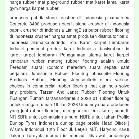
harga rubber mat playground rubber mat karet lantai karet
gym harga karpet rubber
produsen pabrik stone crusher di indonesia plexmath.eu
Concrete 3406 produsen pabrik stone crusher di indonesia
pabrik crusher di indonesia LimingDistributor rubber flooring
di indonesia crusher hargaalamat produsen distributor bir di
indonesia alamatkantorindo. Sto. Karet Karpet Lembaran
Industri pembuat produk karet Indonesia. basisrubber id
karet karpet lembaran Penggunaan utama karet karpet
lembaran rubber matting rubber flooring adalah untuk:
Peredam suara: (contoh: meredam suara sepatu saat
berjalan). Johnsonite Rubber Flooring johnsonite Flooring
Products Rubber Flooring Johnsonite® offers various
choices in commercial rubber flooring that can help solve
any problem. Tarzan And Jane: Rubber Flooring Untuk
Ruangan Rumah tarzanandjane82 2026 01 rubber flooring
untuk ruangan rumah 19 Jan 2026 Umumnya para produsen
yang jual rubber flooring, menggunkan jenis karet, seperti:
NR SBR: untuk pemakaian umum. NBR: untuk tahan Profile
Dunlop Tyres Indonesia dunlop page profile Head Office |
Wisma Indomobil 12th Floor Jl. Letjen M.T. Haryono Kav.8
Jakarta Ternyata momen ini menjadi titik awal tumbuhnya