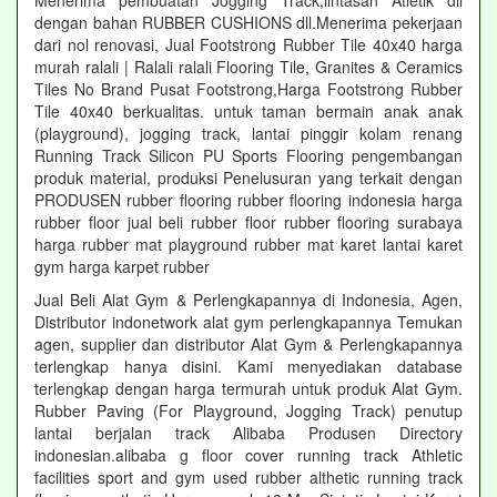
Menerima pembuatan Jogging Track,lintasan Atletik dll
dengan bahan RUBBER CUSHIONS dll.Menerima pekerjaan
dari nol renovasi, Jual Footstrong Rubber Tile 40x40 harga
murah ralali | Ralali ralali Flooring Tile, Granites & Ceramics
Tiles No Brand Pusat Footstrong,Harga Footstrong Rubber
Tile 40x40 berkualitas. untuk taman bermain anak anak
(playground), jogging track, lantai pinggir kolam renang
Running Track Silicon PU Sports Flooring pengembangan
produk material, produksi Penelusuran yang terkait dengan
PRODUSEN rubber flooring rubber flooring indonesia harga
rubber floor jual beli rubber floor rubber flooring surabaya
harga rubber mat playground rubber mat karet lantai karet
gym harga karpet rubber
Jual Beli Alat Gym & Perlengkapannya di Indonesia, Agen,
Distributor indonetwork alat gym perlengkapannya Temukan
agen, supplier dan distributor Alat Gym & Perlengkapannya
terlengkap hanya disini. Kami menyediakan database
terlengkap dengan harga termurah untuk produk Alat Gym.
Rubber Paving (For Playground, Jogging Track) penutup
lantai berjalan track Alibaba Produsen Directory
indonesian.alibaba g floor cover running track Athletic
facilities sport and gym used rubber althetic running track