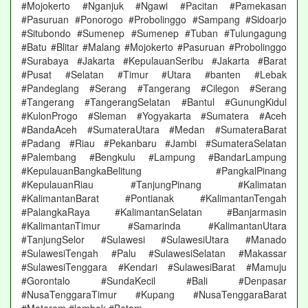
#Mojokerto #Nganjuk #Ngawi #Pacitan #Pamekasan
#Pasuruan #Ponorogo #Probolinggo #Sampang #Sidoarjo
#Situbondo #Sumenep #Sumenep #Tuban #Tulungagung
#Batu #Blitar #Malang #Mojokerto #Pasuruan #Probolinggo
#Surabaya #Jakarta #KepulauanSeribu #Jakarta #Barat
#Pusat #Selatan #Timur #Utara #banten #Lebak
#Pandeglang #Serang #Tangerang #Cilegon #Serang
#Tangerang #TangerangSelatan #Bantul #GunungKidul
#KulonProgo #Sleman #Yogyakarta #Sumatera #Aceh
#BandaAceh #SumateraUtara #Medan #SumateraBarat
#Padang #Riau #Pekanbaru #Jambi #SumateraSelatan
#Palembang #Bengkulu #Lampung #BandarLampung
#KepulauanBangkaBelitung #PangkalPinang
#KepulauanRiau #TanjungPinang #Kalimatan
#KalimantanBarat #Pontianak #KalimantanTengah
#PalangkaRaya #KalimantanSelatan #Banjarmasin
#KalimantanTimur #Samarinda #KalimantanUtara
#TanjungSelor #Sulawesi #SulawesiUtara #Manado
#SulawesiTengah #Palu #SulawesiSelatan #Makassar
#SulawesiTenggara #Kendari #SulawesiBarat #Mamuju
#Gorontalo #SundaKecil #Bali #Denpasar
#NusaTenggaraTimur #Kupang #NusaTenggaraBarat