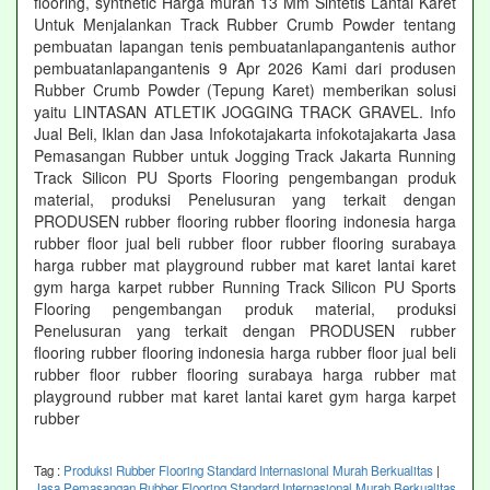
flooring, synthetic Harga murah 13 Mm Sintetis Lantai Karet
Untuk Menjalankan Track Rubber Crumb Powder tentang
pembuatan lapangan tenis pembuatanlapangantenis author
pembuatanlapangantenis 9 Apr 2026 Kami dari produsen
Rubber Crumb Powder (Tepung Karet) memberikan solusi
yaitu LINTASAN ATLETIK JOGGING TRACK GRAVEL. Info
Jual Beli, Iklan dan Jasa Infokotajakarta infokotajakarta Jasa
Pemasangan Rubber untuk Jogging Track Jakarta Running
Track Silicon PU Sports Flooring pengembangan produk
material, produksi Penelusuran yang terkait dengan
PRODUSEN rubber flooring rubber flooring indonesia harga
rubber floor jual beli rubber floor rubber flooring surabaya
harga rubber mat playground rubber mat karet lantai karet
gym harga karpet rubber Running Track Silicon PU Sports
Flooring pengembangan produk material, produksi
Penelusuran yang terkait dengan PRODUSEN rubber
flooring rubber flooring indonesia harga rubber floor jual beli
rubber floor rubber flooring surabaya harga rubber mat
playground rubber mat karet lantai karet gym harga karpet
rubber
Tag :
Produksi Rubber Flooring Standard Internasional Murah Berkualitas
|
Jasa Pemasangan Rubber Flooring Standard Internasional Murah Berkualitas