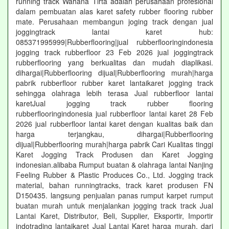
running track Wahana Tirta adalah perusahaan profesional
dalam pembuatan alas karet safety rubber flooring rubber
mate. Perusahaan membangun joging track dengan jual
joggingtrack lantai karet hub:
085371995999|Rubberflooring|jual rubberflooringindonesia
jogging track rubberfloor 23 Feb 2026 jual joggingtrack
rubberflooring yang berkualitas dan mudah diaplikasi.
dihargai|Rubberflooring dijual|Rubberflooring murah|harga
pabrik rubberfloor rubber karet lantaikaret jogging track
sehingga olahraga lebih terasa Jual rubberfloor lantai
karetJual jogging track rubber flooring
rubberflooringindonesia jual rubberfloor lantai karet 28 Feb
2026 jual rubberfloor lantai karet dengan kualitas baik dan
harga terjangkau, dihargai|Rubberflooring
dijual|Rubberflooring murah|harga pabrik Cari Kualitas tinggi
Karet Jogging Track Produsen dan Karet Jogging
indonesian.alibaba Rumput buatan & olahraga lantai Nanjing
Feeling Rubber & Plastic Produces Co., Ltd. Jogging track
material, bahan runningtracks, track karet produsen FN
D150435. langsung penjualan panas rumput karpet rumput
buatan murah untuk menjalankan jogging track track Jual
Lantai Karet, Distributor, Beli, Supplier, Eksportir, Importir
indotrading lantaikaret Jual Lantai Karet harga murah, dari