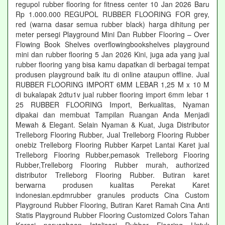
regupol rubber flooring for fitness center 10 Jan 2026 Baru
Rp 1.000.000 REGUPOL RUBBER FLOORING FOR grey,
red (warna dasar semua rubber black) harga dihitung per
meter persegi Playground Mini Dan Rubber Flooring – Over
Flowing Book Shelves overflowingbookshelves playground
mini dan rubber flooring 5 Jan 2026 Kini, juga ada yang jual
rubber flooring yang bisa kamu dapatkan di berbagai tempat
produsen playground baik itu di online ataupun offline. Jual
RUBBER FLOORING IMPORT 6MM LEBAR 1,25 M x 10 M
di bukalapak 2dtu1v jual rubber flooring import 6mm lebar 1
25 RUBBER FLOORING Import, Berkualitas, Nyaman
dipakai dan membuat Tampilan Ruangan Anda Menjadi
Mewah & Elegant. Selain Nyaman & Kuat, Juga Distributor
Trelleborg Flooring Rubber, Jual Trelleborg Flooring Rubber
onebiz Trelleborg Flooring Rubber Karpet Lantai Karet jual
Trelleborg Flooring Rubber,pemasok Trelleborg Flooring
Rubber,Trelleborg Flooring Rubber murah, authorized
distributor Trelleborg Flooring Rubber. Butiran karet
berwarna produsen kualitas Perekat Karet
indonesian.epdmrubber granules products Cina Custom
Playground Rubber Flooring, Butiran Karet Ramah Cina Anti
Statis Playground Rubber Flooring Customized Colors Tahan