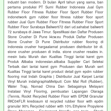
industri ban modern. Di bulan April tahun yang sama, ban
pertama produksi PT Sumi Rubber Indonesia Jual Gym
Rubber Floor Fitness Rubber Floor Sport Rubber Floor
indonetwork gym rubber floor fitness rubber floor sport
rubber Jual Gym Rubber Floor Fitness Rubber Floor Sport
Rubber Floor Surabaya Baliwerti72 dari ud.sahabat baliwerti
72 surabaya di Jawa Timur. Spesifikasi dan Daftar Produsen
Stone Crusher Di Pune l4cw.eu Produk Daftar Produsen
Stone Crusher Di Pune Distributor rubber flooring di
indonesia crusher hargaalamat produsen distributor bir di.
stone crusher produsen di india. stone crusher resales in.
mesin batu Murah dan Kualitas Tinggi lantai karet gym
Produk Alibaba indonesian.alibaba Supplier Cari Seleksi
Terbaik dari lantai karet gym Produsen dan Murah sert
Kualitas Tinggi lantai karet product detail gym epdm rubber
flooring mat Indah Graphia | Distributor Jual Karpet Lantai
Vinyl Murah indahgraphiaMeliputi: Coin Mat Roll (Rubber),
Water Trap, Nomad China Dan Sebagainya Melayani
Instalasi Vinyl Flooring, pembuatan Lapangan Olaraga
(Tennis, Rockit Recycled Rubber Floor with EPDM Granular
RKC04FLR kredoaum id recycled rubber floor with epdm
granular 90% Recycled rubber with 10% Ethylene Propylene