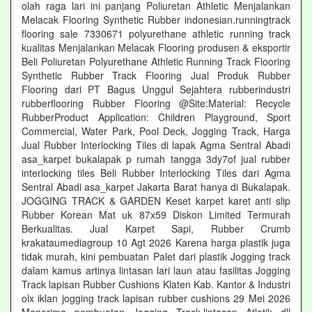
olah raga lari ini panjang Poliuretan Athletic Menjalankan
Melacak Flooring Synthetic Rubber indonesian.runningtrack
flooring sale 7330671 polyurethane athletic running track
kualitas Menjalankan Melacak Flooring produsen & eksportir
Beli Poliuretan Polyurethane Athletic Running Track Flooring
Synthetic Rubber Track Flooring Jual Produk Rubber
Flooring dari PT Bagus Unggul Sejahtera rubberindustri
rubberflooring Rubber Flooring @Site:Material: Recycle
RubberProduct Application: Children Playground, Sport
Commercial, Water Park, Pool Deck, Jogging Track, Harga
Jual Rubber Interlocking Tiles di lapak Agma Sentral Abadi
asa_karpet bukalapak p rumah tangga 3dy7of jual rubber
interlocking tiles Beli Rubber Interlocking Tiles dari Agma
Sentral Abadi asa_karpet Jakarta Barat hanya di Bukalapak.
JOGGING TRACK & GARDEN Keset karpet karet anti slip
Rubber Korean Mat uk 87x59 Diskon Limited Termurah
Berkualitas. Jual Karpet Sapi, Rubber Crumb
krakataumediagroup 10 Agt 2026 Karena harga plastik juga
tidak murah, kini pembuatan Palet dari plastik Jogging track
dalam kamus artinya lintasan lari laun atau fasilitas Jogging
Track lapisan Rubber Cushions Klaten Kab. Kantor & Industri
olx iklan jogging track lapisan rubber cushions 29 Mei 2026