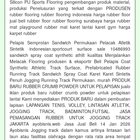
Silicon PU Sports Flooring pengembangan produk material,
produksi Penelusuran yang terkait dengan PRODUSEN
rubber flooring rubber flooring indonesia harga rubber floor
jual beli rubber floor rubber flooring surabaya harga rubber
mat playground rubber mat karet lantai karet gym harga
karpet rubber
Pelapis Semprotan Sandwich Permukaan Pelacak Atletik
Sintetik indonesian.sportcourt surface sale 10486993
sandwich spray coat synthetic athlit kualitas Menjalankan
Melacak Flooring produsen & eksportir Beli Pelapis Coat
Synthetic Athletic Track Surface, Prefabricated Rubber
Running Track Sandwich Spray Coat Karet Karet Sintetis
Penuh Jogging Running Track Permukaan. murah PRODUK
BARU RUBBER CRUMB POWDER UNTUK PELAPISAN jualo
iklan produk baru rubber crumb powder untuk pelapisan
lantai Kami menyediakan PRODUK BARU dalam pembuatan
lapisan LAPANGAN TENIS, VOLLEY, LINTASAN ATLETIK,
JOGGING TRACK, BADMINTON,FUTSAL. JASA
PEMASANGAN RUBBER UNTUK JOGGING TRACK
JAKARTA ayobisnis.web Jasa Jual Beli 14 Jan 2026
Ayobisnis Jogging track dalam kamus artinya lintasan lari
laun atau fasilitas olahraga dengan rata rata area tempat