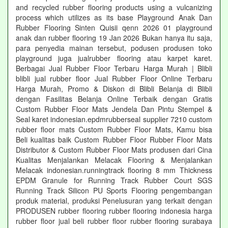
and recycled rubber flooring products using a vulcanizing
process which utilizes as its base Playground Anak Dan
Rubber Flooring Sinten Quisii qenn 2026 01 playground
anak dan rubber flooring 19 Jan 2026 Bukan hanya itu saja,
para penyedia mainan tersebut, podusen produsen toko
playground juga jualrubber flooring atau karpet karet.
Berbagai Jual Rubber Floor Terbaru Harga Murah | Blibli
blibli jual rubber floor Jual Rubber Floor Online Terbaru
Harga Murah, Promo & Diskon di Blibli Belanja di Blibli
dengan Fasilitas Belanja Online Terbaik dengan Gratis
Custom Rubber Floor Mats Jendela Dan Pintu Stempel &
Seal karet indonesian.epdmrubberseal supplier 7210 custom
rubber floor mats Custom Rubber Floor Mats, Kamu bisa
Beli kualitas baik Custom Rubber Floor Rubber Floor Mats
Distributor & Custom Rubber Floor Mats produsen dari Cina
Kualitas Menjalankan Melacak Flooring & Menjalankan
Melacak indonesian.runningtrack flooring 8 mm Thickness
EPDM Granule for Running Track Rubber Court SGS
Running Track Silicon PU Sports Flooring pengembangan
produk material, produksi Penelusuran yang terkait dengan
PRODUSEN rubber flooring rubber flooring indonesia harga
rubber floor jual beli rubber floor rubber flooring surabaya