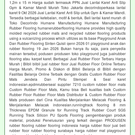
1,2m x 15 m Harga sudah termasuk PPN Jual Lantai Karet Anti Slip
Gym & Kamar Mandi Murah Toko Jakarta decorindoperkasa lantai
karet 9 Okt 2026 Jual Lantai Karet Anti Slip untuk Gym & Kamar Mandi.
Tersedia berbagai ketebalan, motif & bentuk. Beli lantai karet murah di
Toko Decorindo Humane Manufacturing Humane Manufacturing
Rubber Flooring humanerubberflooring Humane provides high quality
molded recycled rubber mats and recycled rubber flooring products
using a vulcanizing process which utilizes as its base Playground Anak
Dan Rubber Flooring Sinten Quisii qenn 2026 01 playground anak dan
rubber flooring 19 Jan 2026 Bukan hanya itu saja, para penyedia
mainan tersebut, podusen produsen toko playground juga jualrubber
flooring atau karpet karet. Berbagai Jual Rubber Floor Terbaru Harga
Murah | Blibli blibli jual rubber floor Jual Rubber Floor Online Terbaru
Harga Murah, Promo & Diskon di Blibli Belanja di Blibli dengan
Fasilitas Belanja Online Terbaik dengan Gratis Custom Rubber Floor
Mats Jendela Dan Pintu Stempel & Seal karet
indonesian.epdmrubberseal supplier 7210 custom rubber floor mats
Custom Rubber Floor Mats, Kamu bisa Beli kualitas baik Custom
Rubber Floor Rubber Floor Mats Distributor & Custom Rubber Floor
Mats produsen dari Cina Kualitas Menjalankan Melacak Flooring &
Menjalankan Melacak indonesian.runningtrack flooring 8 mm
Thickness EPDM Granule for Running Track Rubber Court SGS
Running Track Silicon PU Sports Flooring pengembangan produk
material, produksi Penelusuran yang terkait dengan PRODUSEN
rubber flooring rubber flooring indonesia harga rubber floor jual beli
rubber floor rubber flooring surabaya harga rubber mat playground