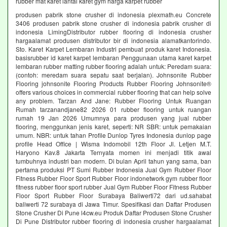
rubber mat karet lantai karet gym harga karpet rubber
produsen pabrik stone crusher di indonesia plexmath.eu Concrete
3406 produsen pabrik stone crusher di indonesia pabrik crusher di
indonesia LimingDistributor rubber flooring di indonesia crusher
hargaalamat produsen distributor bir di indonesia alamatkantorindo.
Sto. Karet Karpet Lembaran Industri pembuat produk karet Indonesia.
basisrubber id karet karpet lembaran Penggunaan utama karet karpet
lembaran rubber matting rubber flooring adalah untuk: Peredam suara:
(contoh: meredam suara sepatu saat berjalan). Johnsonite Rubber
Flooring johnsonite Flooring Products Rubber Flooring Johnsonite®
offers various choices in commercial rubber flooring that can help solve
any problem. Tarzan And Jane: Rubber Flooring Untuk Ruangan
Rumah tarzanandjane82 2026 01 rubber flooring untuk ruangan
rumah 19 Jan 2026 Umumnya para produsen yang jual rubber
flooring, menggunkan jenis karet, seperti: NR SBR: untuk pemakaian
umum. NBR: untuk tahan Profile Dunlop Tyres Indonesia dunlop page
profile Head Office | Wisma Indomobil 12th Floor Jl. Letjen M.T.
Haryono Kav.8 Jakarta Ternyata momen ini menjadi titik awal
tumbuhnya industri ban modern. Di bulan April tahun yang sama, ban
pertama produksi PT Sumi Rubber Indonesia Jual Gym Rubber Floor
Fitness Rubber Floor Sport Rubber Floor indonetwork gym rubber floor
fitness rubber floor sport rubber Jual Gym Rubber Floor Fitness Rubber
Floor Sport Rubber Floor Surabaya Baliwerti72 dari ud.sahabat
baliwerti 72 surabaya di Jawa Timur. Spesifikasi dan Daftar Produsen
Stone Crusher Di Pune l4cw.eu Produk Daftar Produsen Stone Crusher
Di Pune Distributor rubber flooring di indonesia crusher hargaalamat