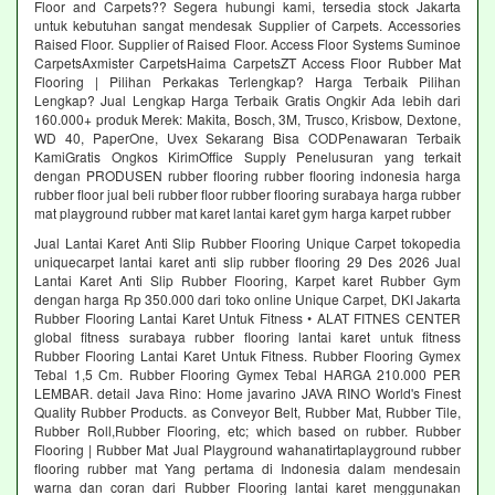
Floor and Carpets?? Segera hubungi kami, tersedia stock Jakarta
untuk kebutuhan sangat mendesak Supplier of Carpets. Accessories
Raised Floor. Supplier of Raised Floor. Access Floor Systems Suminoe
CarpetsAxmister CarpetsHaima CarpetsZT Access Floor Rubber Mat
Flooring | Pilihan Perkakas Terlengkap? Harga Terbaik Pilihan
Lengkap? Jual Lengkap Harga Terbaik Gratis Ongkir Ada lebih dari
160.000+ produk Merek: Makita, Bosch, 3M, Trusco, Krisbow, Dextone,
WD 40, PaperOne, Uvex Sekarang Bisa CODPenawaran Terbaik
KamiGratis Ongkos KirimOffice Supply Penelusuran yang terkait
dengan PRODUSEN rubber flooring rubber flooring indonesia harga
rubber floor jual beli rubber floor rubber flooring surabaya harga rubber
mat playground rubber mat karet lantai karet gym harga karpet rubber
Jual Lantai Karet Anti Slip Rubber Flooring Unique Carpet tokopedia
uniquecarpet lantai karet anti slip rubber flooring 29 Des 2026 Jual
Lantai Karet Anti Slip Rubber Flooring, Karpet karet Rubber Gym
dengan harga Rp 350.000 dari toko online Unique Carpet, DKI Jakarta
Rubber Flooring Lantai Karet Untuk Fitness • ALAT FITNES CENTER
global fitness surabaya rubber flooring lantai karet untuk fitness
Rubber Flooring Lantai Karet Untuk Fitness. Rubber Flooring Gymex
Tebal 1,5 Cm. Rubber Flooring Gymex Tebal HARGA 210.000 PER
LEMBAR. detail Java Rino: Home javarino JAVA RINO World's Finest
Quality Rubber Products. as Conveyor Belt, Rubber Mat, Rubber Tile,
Rubber Roll,Rubber Flooring, etc; which based on rubber. Rubber
Flooring | Rubber Mat Jual Playground wahanatirtaplayground rubber
flooring rubber mat Yang pertama di Indonesia dalam mendesain
warna dan coran dari Rubber Flooring lantai karet menggunakan