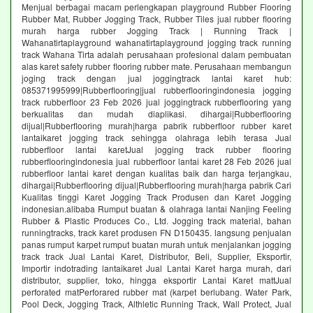
Menjual berbagai macam perlengkapan playground Rubber Flooring
Rubber Mat, Rubber Jogging Track, Rubber Tiles jual rubber flooring
murah harga rubber Jogging Track | Running Track |
Wahanatirtaplayground wahanatirtaplayground jogging track running
track Wahana Tirta adalah perusahaan profesional dalam pembuatan
alas karet safety rubber flooring rubber mate. Perusahaan membangun
joging track dengan jual joggingtrack lantai karet hub:
085371995999|Rubberflooring|jual rubberflooringindonesia jogging
track rubberfloor 23 Feb 2026 jual joggingtrack rubberflooring yang
berkualitas dan mudah diaplikasi. dihargai|Rubberflooring
dijual|Rubberflooring murah|harga pabrik rubberfloor rubber karet
lantaikaret jogging track sehingga olahraga lebih terasa Jual
rubberfloor lantai karetJual jogging track rubber flooring
rubberflooringindonesia jual rubberfloor lantai karet 28 Feb 2026 jual
rubberfloor lantai karet dengan kualitas baik dan harga terjangkau,
dihargai|Rubberflooring dijual|Rubberflooring murah|harga pabrik Cari
Kualitas tinggi Karet Jogging Track Produsen dan Karet Jogging
indonesian.alibaba Rumput buatan & olahraga lantai Nanjing Feeling
Rubber & Plastic Produces Co., Ltd. Jogging track material, bahan
runningtracks, track karet produsen FN D150435. langsung penjualan
panas rumput karpet rumput buatan murah untuk menjalankan jogging
track track Jual Lantai Karet, Distributor, Beli, Supplier, Eksportir,
Importir indotrading lantaikaret Jual Lantai Karet harga murah, dari
distributor, supplier, toko, hingga eksportir Lantai Karet mattJual
perforated matPerforared rubber mat (karpet berlubang. Water Park,
Pool Deck, Jogging Track, Althletic Running Track, Wall Protect, Jual