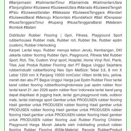
#Banjarmasin #KalimantanTimur #Samarinda #KalimantanUtara
#TanjungSelor #Sulawesi #SulawesiUtara #Manado #SulawesiTengah
#Palu #SulawesiSelatan #Makassar #SulawesiTenggara #Kendari
#SulawesiBarat #Mamuju #Gorontalo #SundaKecil #Bali #Denpasar
#NusaTenggaraTimur #Kupang #NusaTenggaraBarat #Mataram
#lombok #Batam
Distributor Rubber Flooring | Gym, Fitness, Playground Sport
rubberhouses Rubber mats, Rubber roll, Rubber tile, Rubber epdm
(custom), Rubber interlocking
Karpet. Lantai kayu. Rubber meruya kebun Jeruk), Kembangan, DKI
Jakarta rubber flooring Rubber Gym, Playground, Fitness Mat Rubber
Sport, Roll, Tile, Custom Vinyl sport, Hospital, Home Vinyl Roll, Plank,
Tiles Jual Produk Rubber Flooring dari PT Bagus Unggul Sejahtera
rubberindustri rubberflooring Neo Gym MatSize: Tebal 3,6, 8 mm X
Lebar 1200 mm X Panjang 10000 mmColor: Hitam bintik biru, yellow,
merah dan abu.PT Bagus Unggul Harga jual Epdm Rubber Floor lantai
karet rubber flooring rubberflooringindonesia jual epdm rubber floor
lantai karet 21 Jan 2026 epdm rubber floor indonesia lantai karet yang
dapat diaplikasi di jogging track, lantai gym,playground mats, outdoor
mats, lantai olahraga sport Gambar untuk PRODUSEN rubber flooring
Hasil gambar untuk PRODUSEN rubber flooring Hasil gambar untuk
PRODUSEN rubber flooring Hasil gambar untuk PRODUSEN rubber
flooring Hasil gambar untuk PRODUSEN rubber flooring Hasil gambar
untuk PRODUSEN rubber flooring Jual Rubber Flooring Children
Playground Harga Murah Jakarta oleh indotrading product rubber
flooring Rubber Flooring @Site:Material: Recycle RubberProduct