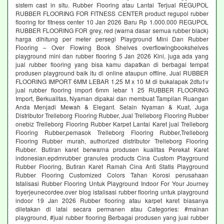
sistem cast in situ. Rubber Flooring atau Lantai Terjual REGUPOL
RUBBER FLOORING FOR FITNESS CENTER product regupol rubber
flooring for fitness center 10 Jan 2026 Baru Rp 1.000.000 REGUPOL
RUBBER FLOORING FOR grey, red (warna dasar semua rubber black)
harga dihitung per meter persegi Playground Mini Dan Rubber
Flooring – Over Flowing Book Shelves overflowingbookshelves
playground mini dan rubber flooring 5 Jan 2026 Kini, juga ada yang
jual rubber flooring yang bisa kamu dapatkan di berbagai tempat
produsen playground baik itu di online ataupun offline. Jual RUBBER
FLOORING IMPORT 6MM LEBAR 1,25 M x 10 M di bukalapak 2dtu1v
jual rubber flooring import 6mm lebar 1 25 RUBBER FLOORING
Import, Berkualitas, Nyaman dipakai dan membuat Tampilan Ruangan
Anda Menjadi Mewah & Elegant. Selain Nyaman & Kuat, Juga
Distributor Trelleborg Flooring Rubber, Jual Trelleborg Flooring Rubber
onebiz Trelleborg Flooring Rubber Karpet Lantai Karet jual Trelleborg
Flooring Rubber,pemasok Trelleborg Flooring Rubber,Trelleborg
Flooring Rubber murah, authorized distributor Trelleborg Flooring
Rubber. Butiran karet berwarna produsen kualitas Perekat Karet
indonesian.epdmrubber granules products Cina Custom Playground
Rubber Flooring, Butiran Karet Ramah Cina Anti Statis Playground
Rubber Flooring Customized Colors Tahan Korosi perusahaan
Istalisasi Rubber Flooring Untuk Playground Indoor For Your Journey
foyerjeunecordee.over blog istalisasi rubber flooring untuk playground
indoor 19 Jan 2026 Rubber flooring atau karpet karet biasanya
diletakan di latai secara permanen atau Categories: #mainan
playground, #jual rubber flooring Berbagai produsen yang jual rubber