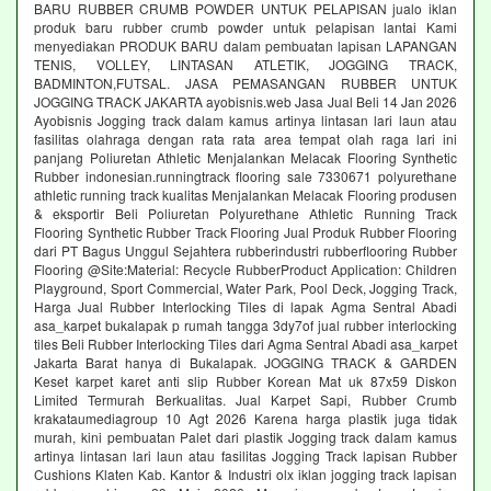
BARU RUBBER CRUMB POWDER UNTUK PELAPISAN jualo iklan
produk baru rubber crumb powder untuk pelapisan lantai Kami
menyediakan PRODUK BARU dalam pembuatan lapisan LAPANGAN
TENIS, VOLLEY, LINTASAN ATLETIK, JOGGING TRACK,
BADMINTON,FUTSAL. JASA PEMASANGAN RUBBER UNTUK
JOGGING TRACK JAKARTA ayobisnis.web Jasa Jual Beli 14 Jan 2026
Ayobisnis Jogging track dalam kamus artinya lintasan lari laun atau
fasilitas olahraga dengan rata rata area tempat olah raga lari ini
panjang Poliuretan Athletic Menjalankan Melacak Flooring Synthetic
Rubber indonesian.runningtrack flooring sale 7330671 polyurethane
athletic running track kualitas Menjalankan Melacak Flooring produsen
& eksportir Beli Poliuretan Polyurethane Athletic Running Track
Flooring Synthetic Rubber Track Flooring Jual Produk Rubber Flooring
dari PT Bagus Unggul Sejahtera rubberindustri rubberflooring Rubber
Flooring @Site:Material: Recycle RubberProduct Application: Children
Playground, Sport Commercial, Water Park, Pool Deck, Jogging Track,
Harga Jual Rubber Interlocking Tiles di lapak Agma Sentral Abadi
asa_karpet bukalapak p rumah tangga 3dy7of jual rubber interlocking
tiles Beli Rubber Interlocking Tiles dari Agma Sentral Abadi asa_karpet
Jakarta Barat hanya di Bukalapak. JOGGING TRACK & GARDEN
Keset karpet karet anti slip Rubber Korean Mat uk 87x59 Diskon
Limited Termurah Berkualitas. Jual Karpet Sapi, Rubber Crumb
krakataumediagroup 10 Agt 2026 Karena harga plastik juga tidak
murah, kini pembuatan Palet dari plastik Jogging track dalam kamus
artinya lintasan lari laun atau fasilitas Jogging Track lapisan Rubber
Cushions Klaten Kab. Kantor & Industri olx iklan jogging track lapisan