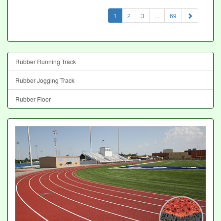
(current)
1
2
3
...
69
Rubber Running Track
Rubber Jogging Track
Rubber Floor