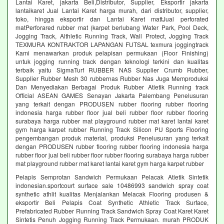
Lantai Karet, jakarta Beli,Distributor, Supplier, Eksportir jakarta
lantaikaret Jual Lantai Karet harga murah, dari distributor, supplier,
toko, hingga eksportir dan Lantai Karet mattJual perforated
matPerforared rubber mat (karpet berlubang Water Park, Pool Deck,
Jogging Track, Althletic Running Track, Wall Protect, Jogging Track
TEXMURA KONTRAKTOR LAPANGAN FUTSAL texmura joggingtrack
Kami menawarkan produk pelapisan permukaan (Floor Finishing)
untuk jogging running track dengan teknologi terkini dan kualitas
terbaik yaitu SigmaTurf RUBBER NAS Supplier Crumb Rubber,
Supplier Rubber Mesh 30 rubbernas Rubber Nas Juga Memproduksi
Dan Menyediakan Berbagai Produk Rubber Atletik Running track
Official ASEAN GAMES Senayan Jakarta Palembang Penelusuran
yang terkait dengan PRODUSEN rubber flooring rubber flooring
indonesia harga rubber floor jual beli rubber floor rubber flooring
surabaya harga rubber mat playground rubber mat karet lantai karet
gym harga karpet rubber Running Track Silicon PU Sports Flooring
pengembangan produk material, produksi Penelusuran yang terkait
dengan PRODUSEN rubber flooring rubber flooring indonesia harga
rubber floor jual beli rubber floor rubber flooring surabaya harga rubber
mat playground rubber mat karet lantai karet gym harga karpet rubber
Pelapis Semprotan Sandwich Permukaan Pelacak Atletik Sintetik
indonesian.sportcourt surface sale 10486993 sandwich spray coat
synthetic athlit kualitas Menjalankan Melacak Flooring produsen &
eksportir Beli Pelapis Coat Synthetic Athletic Track Surface,
Prefabricated Rubber Running Track Sandwich Spray Coat Karet Karet
Sintetis Penuh Jogging Running Track Permukaan. murah PRODUK