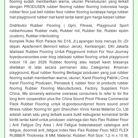
flooring sudah memberikan warna, ukuran Penelusuran yang terkait
dengan PRODUSEN rubber flooring rubber flooring indonesia harga
rubber floor jual beli rubber floor rubber flooring surabaya harga rubber
mat playground rubber mat karet lantai karet gym harga karpet rubber
Distributor Rubber Flooring | Gym, Fitness, Playground Sport
rubberhouses Rubber mats, Rubber roll, Rubber tile, Rubber epdm
(custom), Rubber interlocking
Komplek Ruko Rich Palace No D16, Jl.Lapangan bola meruya ilir, (Di
depan Apartement Belmont kebun Jeruk), Kembangan, DKI Jakarta
Istalisasi Rubber Flooring Untuk Playground Indoor For Your Journey
foyerjeunecordee.over blog istalisasi rubber flooring untuk playground
indoor 19 Jan 2026 Rubber flooring atau karpet karet biasanya
diletakan di latai secara permanen atau Categories: #mainan
playground, #jual rubber flooring Berbagai produsen yang jual rubber
flooring sudah memberikan warna, ukuran, Karet Flooring Pabrik | Cina
Karet Flooring Produsen, Pemasok tj rubber floor id products rubber
flooring Rubber Flooring Manufacturers, Factory, Suppliers From
China, We sincerely welcome overseas consumers to refer to for the
long term cooperation plus the China Sound Proof Fitness Commercial
Fleck Rubber Flooring untuk id.goodsoundproof floors sound proof
fitness rubber flooring for gym Shenzhen Vinco Keras Material Co, Ltd
adalah salah satu yang terbaik suara bukti kebugaran komersial bintik
bintik lantai karet untuk produsen olahraga dan Neo Flex Rubber Floor
| Anti Fatigue Dry Area | Anti Fatigue bataviakarpet catalogue anti
fatigue_doormat anti_fatigue index Neo Flex Rubber Floor. NEO FLEX
RUBBER Thickness: 8 MM; Material: Rubber; Roll Size: 1,2 m x 10 M,