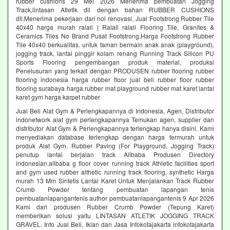
rubber cushions 29 Mei 2026 Menerima pembuatan Jogging
Track,lintasan Atletik dll dengan bahan RUBBER CUSHIONS
dll.Menerima pekerjaan dari nol renovasi, Jual Footstrong Rubber Tile
40x40 harga murah ralali | Ralali ralali Flooring Tile, Granites &
Ceramics Tiles No Brand Pusat Footstrong,Harga Footstrong Rubber
Tile 40x40 berkualitas. untuk taman bermain anak anak (playground),
jogging track, lantai pinggir kolam renang Running Track Silicon PU
Sports Flooring pengembangan produk material, produksi
Penelusuran yang terkait dengan PRODUSEN rubber flooring rubber
flooring indonesia harga rubber floor jual beli rubber floor rubber
flooring surabaya harga rubber mat playground rubber mat karet lantai
karet gym harga karpet rubber
Jual Beli Alat Gym & Perlengkapannya di Indonesia, Agen, Distributor
indonetwork alat gym perlengkapannya Temukan agen, supplier dan
distributor Alat Gym & Perlengkapannya terlengkap hanya disini. Kami
menyediakan database terlengkap dengan harga termurah untuk
produk Alat Gym. Rubber Paving (For Playground, Jogging Track)
penutup lantai berjalan track Alibaba Produsen Directory
indonesian.alibaba g floor cover running track Athletic facilities sport
and gym used rubber althetic running track flooring, synthetic Harga
murah 13 Mm Sintetis Lantai Karet Untuk Menjalankan Track Rubber
Crumb Powder tentang pembuatan lapangan tenis
pembuatanlapangantenis author pembuatanlapangantenis 9 Apr 2026
Kami dari produsen Rubber Crumb Powder (Tepung Karet)
memberikan solusi yaitu LINTASAN ATLETIK JOGGING TRACK
GRAVEL. Info Jual Beli, Iklan dan Jasa Infokotajakarta infokotajakarta