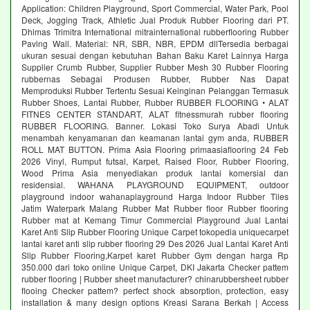
Application: Children Playground, Sport Commercial, Water Park, Pool
Deck, Jogging Track, Athletic Jual Produk Rubber Flooring dari PT.
Dhimas Trimitra International mitrainternational rubberflooring Rubber
Paving Wall. Material: NR, SBR, NBR, EPDM dllTersedia berbagai
ukuran sesuai dengan kebutuhan Bahan Baku Karet Lainnya Harga
Supplier Crumb Rubber, Supplier Rubber Mesh 30 Rubber Flooring
rubbernas Sebagai Produsen Rubber, Rubber Nas Dapat
Memproduksi Rubber Tertentu Sesuai Keinginan Pelanggan Termasuk
Rubber Shoes, Lantai Rubber, Rubber RUBBER FLOORING • ALAT
FITNES CENTER STANDART, ALAT fitnessmurah rubber flooring
RUBBER FLOORING. Banner. Lokasi Toko Surya Abadi Untuk
menambah kenyamanan dan keamanan lantai gym anda, RUBBER
ROLL MAT BUTTON. Prima Asia Flooring primaasiaflooring 24 Feb
2026 Vinyl, Rumput futsal, Karpet, Raised Floor, Rubber Flooring,
Wood Prima Asia menyediakan produk lantai komersial dan
residensial. WAHANA PLAYGROUND EQUIPMENT, outdoor
playground indoor wahanaplayground Harga Indoor Rubber Tiles
Jatim Waterpark Malang Rubber Mat Rubber floor Rubber flooring
Rubber mat at Kemang Timur Commercial Playground Jual Lantai
Karet Anti Slip Rubber Flooring Unique Carpet tokopedia uniquecarpet
lantai karet anti slip rubber flooring 29 Des 2026 Jual Lantai Karet Anti
Slip Rubber Flooring,Karpet karet Rubber Gym dengan harga Rp
350.000 dari toko online Unique Carpet, DKI Jakarta Checker pattem
rubber flooring | Rubber sheet manufacturer? chinarubbersheet rubber
flooing Checker pattem? perfect shock absorption, protection, easy
installation & many design options Kreasi Sarana Berkah | Access