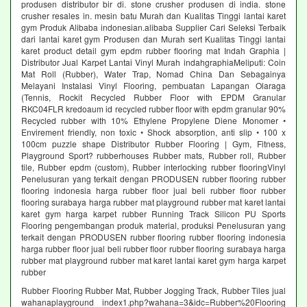
produsen distributor bir di. stone crusher produsen di india. stone
crusher resales in. mesin batu Murah dan Kualitas Tinggi lantai karet
gym Produk Alibaba indonesian.alibaba Supplier Cari Seleksi Terbaik
dari lantai karet gym Produsen dan Murah sert Kualitas Tinggi lantai
karet product detail gym epdm rubber flooring mat Indah Graphia |
Distributor Jual Karpet Lantai Vinyl Murah indahgraphiaMeliputi: Coin
Mat Roll (Rubber), Water Trap, Nomad China Dan Sebagainya
Melayani Instalasi Vinyl Flooring, pembuatan Lapangan Olaraga
(Tennis, Rockit Recycled Rubber Floor with EPDM Granular
RKC04FLR kredoaum id recycled rubber floor with epdm granular 90%
Recycled rubber with 10% Ethylene Propylene Diene Monomer •
Envirement friendly, non toxic • Shock absorption, anti slip • 100 x
100cm puzzle shape Distributor Rubber Flooring | Gym, Fitness,
Playground Sport? rubberhouses Rubber mats, Rubber roll, Rubber
tile, Rubber epdm (custom), Rubber interlocking rubber flooringVinyl
Penelusuran yang terkait dengan PRODUSEN rubber flooring rubber
flooring indonesia harga rubber floor jual beli rubber floor rubber
flooring surabaya harga rubber mat playground rubber mat karet lantai
karet gym harga karpet rubber Running Track Silicon PU Sports
Flooring pengembangan produk material, produksi Penelusuran yang
terkait dengan PRODUSEN rubber flooring rubber flooring indonesia
harga rubber floor jual beli rubber floor rubber flooring surabaya harga
rubber mat playground rubber mat karet lantai karet gym harga karpet
rubber
Rubber Flooring Rubber Mat, Rubber Jogging Track, Rubber Tiles jual
wahanaplayground index1.php?wahana=3&idc=Rubber%20Flooring