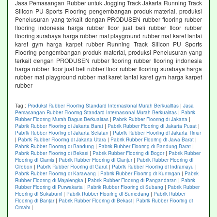
Jasa Pemasangan Rubber untuk Jogging Track Jakarta Running Track
Silicon PU Sports Flooring pengembangan produk material, produksi
Penelusuran yang terkait dengan PRODUSEN rubber flooring rubber
flooring indonesia harga rubber floor jual beli rubber floor rubber
flooring surabaya harga rubber mat playground rubber mat karet lantai
karet gym harga karpet rubber Running Track Silicon PU Sports
Flooring pengembangan produk material, produksi Penelusuran yang
terkait dengan PRODUSEN rubber flooring rubber flooring indonesia
harga rubber floor jual beli rubber floor rubber flooring surabaya harga
rubber mat playground rubber mat karet lantai karet gym harga karpet
rubber
Tag :
Produksi Rubber Flooring Standard Internasional Murah Berkualitas
|
Jasa
Pemasangan Rubber Flooring Standard Internasional Murah Berkualitas
|
Pabrik
Rubber Flooring Murah Bagus Berkualitas
|
Pabrik Rubber Flooring di Jakarta
|
Pabrik Rubber Flooring di Jakarta Barat
|
Pabrik Rubber Flooring di Jakarta Pusat
|
Pabrik Rubber Flooring di Jakarta Selatan
|
Pabrik Rubber Flooring di Jakarta Timur
|
Pabrik Rubber Flooring di Jakarta Utara
|
Pabrik Rubber Flooring di Jawa Barat
|
Pabrik Rubber Flooring di Bandung
|
Pabrik Rubber Flooring di Bandung Barat
|
Pabrik Rubber Flooring di Bekasi
|
Pabrik Rubber Flooring di Bogor
|
Pabrik Rubber
Flooring di Ciamis
|
Pabrik Rubber Flooring di Cianjur
|
Pabrik Rubber Flooring di
Cirebon
|
Pabrik Rubber Flooring di Garut
|
Pabrik Rubber Flooring di Indramayu
|
Pabrik Rubber Flooring di Karawang
|
Pabrik Rubber Flooring di Kuningan
|
Pabrik
Rubber Flooring di Majalengka
|
Pabrik Rubber Flooring di Pangandaran
|
Pabrik
Rubber Flooring di Purwakarta
|
Pabrik Rubber Flooring di Subang
|
Pabrik Rubber
Flooring di Sukabumi
|
Pabrik Rubber Flooring di Sumedang
|
Pabrik Rubber
Flooring di Banjar
|
Pabrik Rubber Flooring di Bekasi
|
Pabrik Rubber Flooring di
Cimahi
|