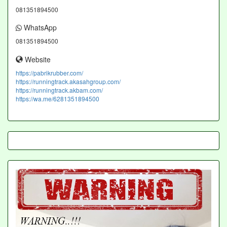
081351894500
WhatsApp
081351894500
Website
https://pabrikrubber.com/
https://runningtrack.akasahgroup.com/
https://runningtrack.akbam.com/
https://wa.me/6281351894500