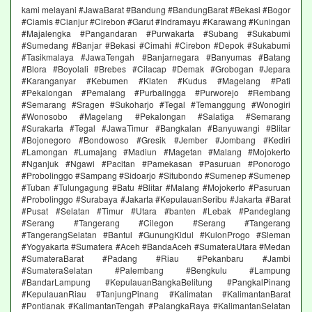
kami melayani #JawaBarat #Bandung #BandungBarat #Bekasi #Bogor
#Ciamis #Cianjur #Cirebon #Garut #Indramayu #Karawang #Kuningan
#Majalengka #Pangandaran #Purwakarta #Subang #Sukabumi
#Sumedang #Banjar #Bekasi #Cimahi #Cirebon #Depok #Sukabumi
#Tasikmalaya #JawaTengah #Banjarnegara #Banyumas #Batang
#Blora #Boyolali #Brebes #Cilacap #Demak #Grobogan #Jepara
#Karanganyar #Kebumen #Klaten #Kudus #Magelang #Pati
#Pekalongan #Pemalang #Purbalingga #Purworejo #Rembang
#Semarang #Sragen #Sukoharjo #Tegal #Temanggung #Wonogiri
#Wonosobo #Magelang #Pekalongan #Salatiga #Semarang
#Surakarta #Tegal #JawaTimur #Bangkalan #Banyuwangi #Blitar
#Bojonegoro #Bondowoso #Gresik #Jember #Jombang #Kediri
#Lamongan #Lumajang #Madiun #Magetan #Malang #Mojokerto
#Nganjuk #Ngawi #Pacitan #Pamekasan #Pasuruan #Ponorogo
#Probolinggo #Sampang #Sidoarjo #Situbondo #Sumenep #Sumenep
#Tuban #Tulungagung #Batu #Blitar #Malang #Mojokerto #Pasuruan
#Probolinggo #Surabaya #Jakarta #KepulauanSeribu #Jakarta #Barat
#Pusat #Selatan #Timur #Utara #banten #Lebak #Pandeglang
#Serang #Tangerang #Cilegon #Serang #Tangerang
#TangerangSelatan #Bantul #GunungKidul #KulonProgo #Sleman
#Yogyakarta #Sumatera #Aceh #BandaAceh #SumateraUtara #Medan
#SumateraBarat #Padang #Riau #Pekanbaru #Jambi
#SumateraSelatan #Palembang #Bengkulu #Lampung
#BandarLampung #KepulauanBangkaBelitung #PangkalPinang
#KepulauanRiau #TanjungPinang #Kalimatan #KalimantanBarat
#Pontianak #KalimantanTengah #PalangkaRaya #KalimantanSelatan