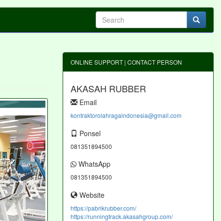
ONLINE SUPPORT | CONTACT PERSON
AKASAH RUBBER
Email
kontraktorolahragaindonesia@gmail.com
Ponsel
081351894500
WhatsApp
081351894500
Website
https://pabrikrubber.com/
https://runningtrack.akasahgroup.com/