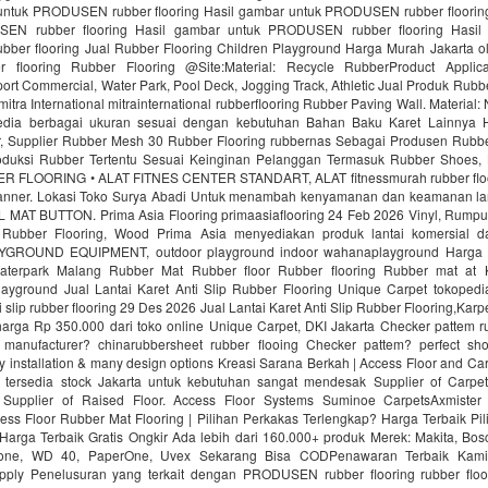
untuk PRODUSEN rubber flooring Hasil gambar untuk PRODUSEN rubber floorin
EN rubber flooring Hasil gambar untuk PRODUSEN rubber flooring Hasil
er flooring Jual Rubber Flooring Children Playground Harga Murah Jakarta ol
r flooring Rubber Flooring @Site:Material: Recycle RubberProduct Applica
ort Commercial, Water Park, Pool Deck, Jogging Track, Athletic Jual Produk Rubbe
mitra International mitrainternational rubberflooring Rubber Paving Wall. Material
edia berbagai ukuran sesuai dengan kebutuhan Bahan Baku Karet Lainnya H
 Supplier Rubber Mesh 30 Rubber Flooring rubbernas Sebagai Produsen Rubb
uksi Rubber Tertentu Sesuai Keinginan Pelanggan Termasuk Rubber Shoes, 
R FLOORING • ALAT FITNES CENTER STANDART, ALAT fitnessmurah rubber fl
nner. Lokasi Toko Surya Abadi Untuk menambah kenyamanan dan keamanan lan
AT BUTTON. Prima Asia Flooring primaasiaflooring 24 Feb 2026 Vinyl, Rumput f
 Rubber Flooring, Wood Prima Asia menyediakan produk lantai komersial da
ROUND EQUIPMENT, outdoor playground indoor wahanaplayground Harga 
Waterpark Malang Rubber Mat Rubber floor Rubber flooring Rubber mat at
ayground Jual Lantai Karet Anti Slip Rubber Flooring Unique Carpet tokopedi
ti slip rubber flooring 29 Des 2026 Jual Lantai Karet Anti Slip Rubber Flooring,Kar
rga Rp 350.000 dari toko online Unique Carpet, DKI Jakarta Checker pattem rub
manufacturer? chinarubbersheet rubber flooing Checker pattem? perfect sho
sy installation & many design options Kreasi Sarana Berkah | Access Floor and C
 tersedia stock Jakarta untuk kebutuhan sangat mendesak Supplier of Carpet
. Supplier of Raised Floor. Access Floor Systems Suminoe CarpetsAxmister
ess Floor Rubber Mat Flooring | Pilihan Perkakas Terlengkap? Harga Terbaik Pi
Harga Terbaik Gratis Ongkir Ada lebih dari 160.000+ produk Merek: Makita, Bosc
tone, WD 40, PaperOne, Uvex Sekarang Bisa CODPenawaran Terbaik Kami
upply Penelusuran yang terkait dengan PRODUSEN rubber flooring rubber floo