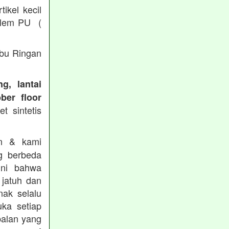
ikel kecil
/ lem PU (
Abu Ringan
g, lantai
ber floor
t sintetis
in & kami
g berbeda
ini bahwa
 jatuh dan
nak selalu
ka setiap
balan yang