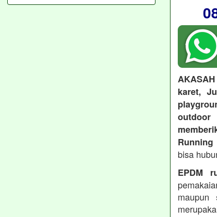
0
AKASAH
karet, J
playgroun
outdoo
memberi
Running 
bisa hubu
EPDM ru
pemakaia
maupun 
merupakan