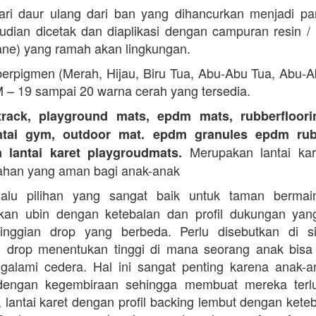
ari daur ulang dari ban yang dihancurkan menjadi part
dian dicetak dan diaplikasi dengan campuran resin 
ane) yang ramah akan lingkungan.
erpigmen (Merah, Hijau, Biru Tua, Abu-Abu Tua, Abu-
M – 19 sampai 20 warna cerah yang tersedia.
track, playground mats, epdm mats, rubberfloorin
antai gym, outdoor mat. epdm granules epdm rub
Merupakan lantai kare
a lantai karet playgroudmats.
ahan yang aman bagi anak-anak
alu pilihan yang sangat baik untuk taman berma
kan ubin dengan ketebalan dan profil dukungan yan
tinggian drop yang berbeda. Perlu disebutkan di s
n drop menentukan tinggi di mana seorang anak bisa
galami cedera. Hal ini sangat penting karena anak-a
dengan kegembiraan sehingga membuat mereka terlu
i, lantai karet dengan profil backing lembut dengan kete