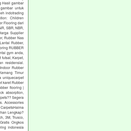
g Hasil gambar
 gambar untuk
eh indotrading
tion: Children
r Flooring dari
: NR, SBR, NBR,
arga Supplier
er, Rubber Nas
Lantai Rubber,
ooring RUBBER
tai gym anda,
utsal, Karpet,
n residensial.
Indoor Rubber
 Kemang Timur
a uniquecarpet
pet karet Rubber
ber flooring |
ck absorption,
arpets?? Segera
s. Accessories
 CarpetsHaima
lihan Lengkap?
h, 3M, Trusco,
Gratis Ongkos
ring indonesia