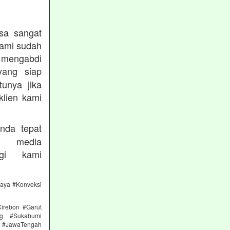
sa sangat
kami sudah
ngabdi
ang siap
unya jika
klien kami
nda tepat
 media
gi kami
caya #Konveksi
irebon #Garut
ng #Sukabumi
 #JawaTengah