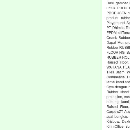
Hasil gambar 
untuk PRODUS
PRODUSEN rubb
product rubbe
Playground, Sp
PT. Dhimas Tri
EPDM dllTers
Crumb Rubber,
Dapat Memprod
Rubber RUBBE
FLOORING. Ba
RUBBER ROLL M
Raised Floor,
WAHANA PLAYG
Tiles Jatim 
Commercial Pl
lantai karet an
Gym dengan ha
Rubber sheet 
protection, ea
hubungi kami,
Raised Floor
CarpetsZT Acc
Jual Lengkap 
Krisbow, Dex
KirimOffice S