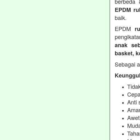
berbeda
EPDM ru
baik.
EPDM
r
pengikata
anak seb
basket, 
Sebagai a
Keunggul
Tidak
Cepa
Anti 
Aman
Awet
Muda
Taha