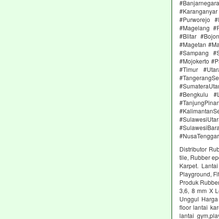
#Banjarnega
#Karanganya
#Purworejo 
#Magelang #P
#Blitar #Boj
#Magetan #Ma
#Sampang #S
#Mojokerto #P
#Timur #Uta
#TangerangSe
#SumateraUta
#Bengkulu #
#TanjungPin
#KalimantanSe
#SulawesiUtar
#SulawesiBa
#NusaTenggar
Distributor Ru
tile, Rubber e
Karpet. Lanta
Playground, Fit
Produk Rubber 
3,6, 8 mm X L
Unggul Harga 
floor lantai k
lantai gym,pl