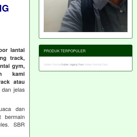
NG
or lantai
PRODUK TERPOPULER
ng track,
antai gym,
Rubber Flooring
Rubber Jogging Track
Rubber Running Track
an kami
ack atau
 dan jelas
cuaca dan
t bermain
les. SBR