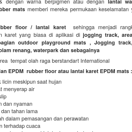
 & dengan warna berpigmen atau dengan
lantai wa
memberi mereka permukaan keselamatan y
bber mats
sehingga menjadi rangk
ubber floor / lantai karet
n karet yang biasa di aplikasi di
jogging track, are
agian outdoor playground mats , Jogging track
kolam renang, waterpark dan sebagainya
rea tempat olah raga berstandart International
an EPDM rubber floor atau lantai karet EPDM mats 
 licin meskipun saat hujan
t menyerap air
slip
 dan nyaman
 dan tahan lama
h dalam pemasangan dan perawatan
n terhadap cuaca