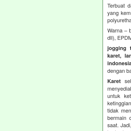
Terbuat d
yang kemu
polyureth
Warna – b
dll), EPD
jogging 
karet, l
indonesi
dengan b
sel
Karet
menyedia
untuk ke
ketinggia
tidak men
bermain 
saat. Jad