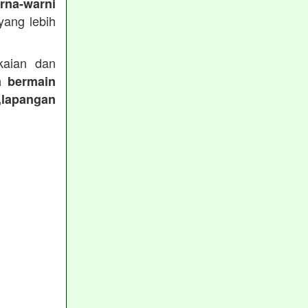
rna-warni
ang lebih
aian dan
a bermain
,lapangan
: