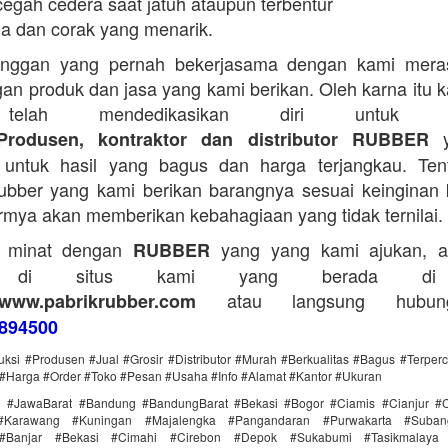
egah cedera saat jatuh ataupun terbentur
a dan corak yang menarik.
anggan yang pernah bekerjasama dengan kami mera
an produk dan jasa yang kami berikan. Oleh karna itu 
telah mendedikasikan diri untuk me
y
Produsen, kontraktor dan distributor RUBBER
untuk hasil yang bagus dan harga terjangkau. Tent
bber yang kami berikan barangnya sesuai keinginan 
rmya akan memberikan kebahagiaan yang tidak ternilai.
a minat dengan
yang yang kami ajukan, a
RUBBER
g di situs kami yang berada di
atau langsung hubun
www.pabrikrubber.com
894500
uksi #Produsen #Jual #Grosir #Distributor #Murah #Berkualitas #Bagus #Terper
#Harga #Order #Toko #Pesan #Usaha #Info #Alamat #Kantor #Ukuran
i #JawaBarat #Bandung #BandungBarat #Bekasi #Bogor #Ciamis #Cianjur #C
#Karawang #Kuningan #Majalengka #Pangandaran #Purwakarta #Suba
Banjar #Bekasi #Cimahi #Cirebon #Depok #Sukabumi #Tasikmalaya