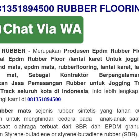
81351894500 RUBBER FLOORI
- Merupakan
 RUBBER
Produsen Epdm Rubber Flo
ual Epdm Rubber Floor /lantai karet Untuk joggi
d mats, epdm mats, rubberflooring, lantai karet, l
r mat, Sebagai Kontraktor Berpengalam
kan Jasa Pemasangan Rubber untuk Jogging Tr
, Info lebih lengkap
Track seluruh kota di Indonesia
ngi kami di
081351894500
sejenis rubber sintetis yang tahan 
bber mats
n untuk menghindari cedera pada anak-anak saa
saat olahraga terbuat dari SBR dan EPDM granu
 Styrene-butadiene or styrene-butadiene rubber (SBR).