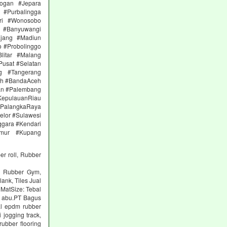
ogan #Jepara
#Purbalingga
ri #Wonosobo
n #Banyuwangi
ajang #Madiun
 #Probolinggo
itar #Malang
Pusat #Selatan
g #Tangerang
eh #BandaAceh
an #Palembang
epulauanRiau
PalangkaRaya
elor #Sulawesi
ggara #Kendari
imur #Kupang
er roll, Rubber
ng Rubber Gym,
lank, Tiles Jual
 MatSize: Tebal
n abu.PT Bagus
al epdm rubber
 jogging track,
ubber flooring