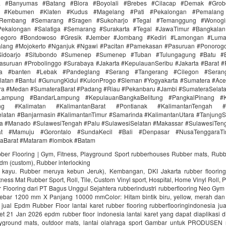
ra #Banyumas #Batang #Blora #Boyolali #Brebes #Cilacap #Demak #Grob
r #Kebumen #Klaten #Kudus #Magelang #Pati #Pekalongan #Pemalang 
#Rembang #Semarang #Sragen #Sukoharjo #Tegal #Temanggung #Wonogi
ekalongan #Salatiga #Semarang #Surakarta #Tegal #JawaTimur #Bangkala
onegoro #Bondowoso #Gresik #Jember #Jombang #Kediri #Lamongan #Lum
lang #Mojokerto #Nganjuk #Ngawi #Pacitan #Pamekasan #Pasuruan #Ponorogo
idoarjo #Situbondo #Sumenep #Sumenep #Tuban #Tulungagung #Batu #Bl
asuruan #Probolinggo #Surabaya #Jakarta #KepulauanSeribu #Jakarta #Barat #
ra #banten #Lebak #Pandeglang #Serang #Tangerang #Cilegon #Seran
latan #Bantul #GunungKidul #KulonProgo #Sleman #Yogyakarta #Sumatera #Ac
ra #Medan #SumateraBarat #Padang #Riau #Pekanbaru #Jambi #SumateraSelat
Lampung #BandarLampung #KepulauanBangkaBelitung #PangkalPinang #K
ang #Kalimatan #KalimantanBarat #Pontianak #KalimantanTengah #
latan #Banjarmasin #KalimantanTimur #Samarinda #KalimantanUtara #TanjungS
a #Manado #SulawesiTengah #Palu #SulawesiSelatan #Makassar #SulawesiTen
rat #Mamuju #Gorontalo #SundaKecil #Bali #Denpasar #NusaTenggaraT
aBarat #Mataram #lombok #Batam
bber Flooring | Gym, Fitness, Playground Sport rubberhouses Rubber mats, Rubb
pdm (custom), Rubber interlocking
i kayu. Rubber meruya kebun Jeruk), Kembangan, DKI Jakarta rubber floori
ness Mat Rubber Sport, Roll, Tile, Custom Vinyl sport, Hospital, Home Vinyl Roll, P
Flooring dari PT Bagus Unggul Sejahtera rubberindustri rubberflooring Neo Gym
ebar 1200 mm X Panjang 10000 mmColor: Hitam bintik biru, yellow, merah da
jual Epdm Rubber Floor lantai karet rubber flooring rubberflooringindonesia ju
aret 21 Jan 2026 epdm rubber floor indonesia lantai karet yang dapat diaplikasi di
ayground mats, outdoor mats, lantai olahraga sport Gambar untuk PRODUSEN r