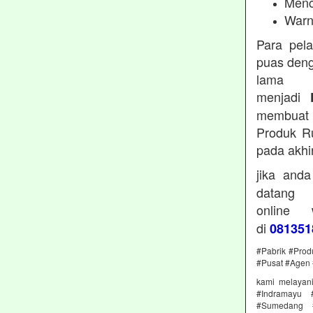
Menc
Warn
Para pel
puas deng
lama 
menjadi
membuat 
Produk Ru
pada akhi
jika and
datan
online
di
081351
#Pabrik #Prod
#Pusat #Agen 
kami melayan
#Indramayu 
#Sumedang #