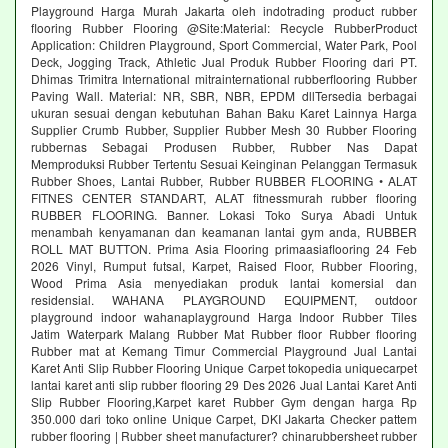
Playground Harga Murah Jakarta oleh indotrading product rubber
flooring Rubber Flooring @Site:Material: Recycle RubberProduct
Application: Children Playground, Sport Commercial, Water Park, Pool
Deck, Jogging Track, Athletic Jual Produk Rubber Flooring dari PT.
Dhimas Trimitra International mitrainternational rubberflooring Rubber
Paving Wall. Material: NR, SBR, NBR, EPDM dllTersedia berbagai
ukuran sesuai dengan kebutuhan Bahan Baku Karet Lainnya Harga
Supplier Crumb Rubber, Supplier Rubber Mesh 30 Rubber Flooring
rubbernas Sebagai Produsen Rubber, Rubber Nas Dapat
Memproduksi Rubber Tertentu Sesuai Keinginan Pelanggan Termasuk
Rubber Shoes, Lantai Rubber, Rubber RUBBER FLOORING • ALAT
FITNES CENTER STANDART, ALAT fitnessmurah rubber flooring
RUBBER FLOORING. Banner. Lokasi Toko Surya Abadi Untuk
menambah kenyamanan dan keamanan lantai gym anda, RUBBER
ROLL MAT BUTTON. Prima Asia Flooring primaasiaflooring 24 Feb
2026 Vinyl, Rumput futsal, Karpet, Raised Floor, Rubber Flooring,
Wood Prima Asia menyediakan produk lantai komersial dan
residensial. WAHANA PLAYGROUND EQUIPMENT, outdoor
playground indoor wahanaplayground Harga Indoor Rubber Tiles
Jatim Waterpark Malang Rubber Mat Rubber floor Rubber flooring
Rubber mat at Kemang Timur Commercial Playground Jual Lantai
Karet Anti Slip Rubber Flooring Unique Carpet tokopedia uniquecarpet
lantai karet anti slip rubber flooring 29 Des 2026 Jual Lantai Karet Anti
Slip Rubber Flooring,Karpet karet Rubber Gym dengan harga Rp
350.000 dari toko online Unique Carpet, DKI Jakarta Checker pattem
rubber flooring | Rubber sheet manufacturer? chinarubbersheet rubber