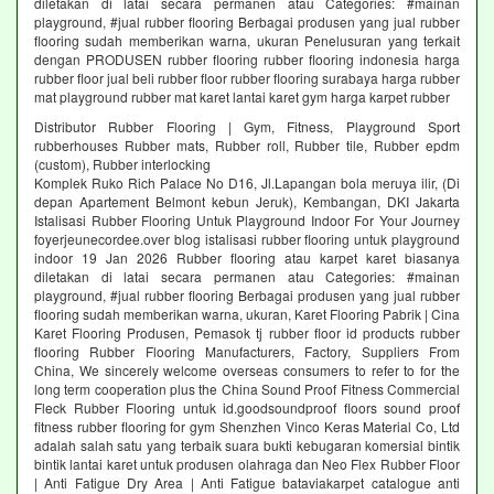
diletakan di latai secara permanen atau Categories: #mainan
playground, #jual rubber flooring Berbagai produsen yang jual rubber
flooring sudah memberikan warna, ukuran Penelusuran yang terkait
dengan PRODUSEN rubber flooring rubber flooring indonesia harga
rubber floor jual beli rubber floor rubber flooring surabaya harga rubber
mat playground rubber mat karet lantai karet gym harga karpet rubber
Distributor Rubber Flooring | Gym, Fitness, Playground Sport
rubberhouses Rubber mats, Rubber roll, Rubber tile, Rubber epdm
(custom), Rubber interlocking
Komplek Ruko Rich Palace No D16, Jl.Lapangan bola meruya ilir, (Di
depan Apartement Belmont kebun Jeruk), Kembangan, DKI Jakarta
Istalisasi Rubber Flooring Untuk Playground Indoor For Your Journey
foyerjeunecordee.over blog istalisasi rubber flooring untuk playground
indoor 19 Jan 2026 Rubber flooring atau karpet karet biasanya
diletakan di latai secara permanen atau Categories: #mainan
playground, #jual rubber flooring Berbagai produsen yang jual rubber
flooring sudah memberikan warna, ukuran, Karet Flooring Pabrik | Cina
Karet Flooring Produsen, Pemasok tj rubber floor id products rubber
flooring Rubber Flooring Manufacturers, Factory, Suppliers From
China, We sincerely welcome overseas consumers to refer to for the
long term cooperation plus the China Sound Proof Fitness Commercial
Fleck Rubber Flooring untuk id.goodsoundproof floors sound proof
fitness rubber flooring for gym Shenzhen Vinco Keras Material Co, Ltd
adalah salah satu yang terbaik suara bukti kebugaran komersial bintik
bintik lantai karet untuk produsen olahraga dan Neo Flex Rubber Floor
| Anti Fatigue Dry Area | Anti Fatigue bataviakarpet catalogue anti