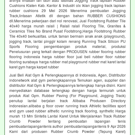
artinya lintasan lari laun atau fasilitas Jogging Track lapisan Rubber
Cushions Klaten Kab. Kantor & Industri olx iklan jogging track lapisan
rubber cushions 29 Mei 2026 Menerima pembuatan Jogging
Track,lintasan Atletik dll dengan bahan RUBBER CUSHIONS
dll.Menerima pekerjaan dari nol renovasi, Jual Footstrong Rubber Tile
40x40 harga murah ralali | Ralali ralali Flooring Tile, Granites &
Ceramics Tiles No Brand Pusat Footstrong,Harga Footstrong Rubber
Tile 40x40 berkualitas. untuk taman bermain anak anak (playground),
jogging track, lantai pinggir kolam renang Running Track Silicon PU
Sports Flooring pengembangan produk material, produksi
Penelusuran yang terkait dengan PRODUSEN rubber flooring rubber
flooring indonesia harga rubber floor jual beli rubber floor rubber
flooring surabaya harga rubber mat playground rubber mat karet lantai
karet gym harga karpet rubber
Jual Beli Alat Gym & Perlengkapannya di Indonesia, Agen, Distributor
indonetwork alat gym perlengkapannya Temukan agen, supplier dan
distributor Alat Gym & Perlengkapannya terlengkap hanya disini. Kami
menyediakan database terlengkap dengan harga termurah untuk
produk Alat Gym. Rubber Paving (For Playground, Jogging Track)
penutup lantai berjalan track Alibaba Produsen Directory
indonesian.alibaba g floor cover running track Athletic facilities sport
and gym used rubber althetic running track flooring, synthetic Harga
murah 13 Mm Sintetis Lantai Karet Untuk Menjalankan Track Rubber
Crumb Powder tentang pembuatan lapangan tenis
pembuatanlapangantenis author pembuatanlapangantenis 9 Apr 2026
Kami dari produsen Rubber Crumb Powder (Tepung Karet)