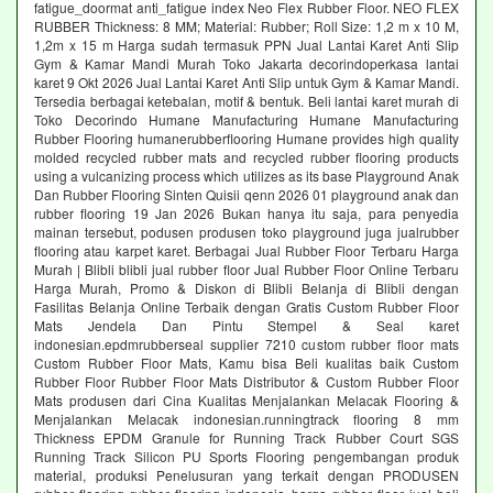
fatigue_doormat anti_fatigue index Neo Flex Rubber Floor. NEO FLEX
RUBBER Thickness: 8 MM; Material: Rubber; Roll Size: 1,2 m x 10 M,
1,2m x 15 m Harga sudah termasuk PPN Jual Lantai Karet Anti Slip
Gym & Kamar Mandi Murah Toko Jakarta decorindoperkasa lantai
karet 9 Okt 2026 Jual Lantai Karet Anti Slip untuk Gym & Kamar Mandi.
Tersedia berbagai ketebalan, motif & bentuk. Beli lantai karet murah di
Toko Decorindo Humane Manufacturing Humane Manufacturing
Rubber Flooring humanerubberflooring Humane provides high quality
molded recycled rubber mats and recycled rubber flooring products
using a vulcanizing process which utilizes as its base Playground Anak
Dan Rubber Flooring Sinten Quisii qenn 2026 01 playground anak dan
rubber flooring 19 Jan 2026 Bukan hanya itu saja, para penyedia
mainan tersebut, podusen produsen toko playground juga jualrubber
flooring atau karpet karet. Berbagai Jual Rubber Floor Terbaru Harga
Murah | Blibli blibli jual rubber floor Jual Rubber Floor Online Terbaru
Harga Murah, Promo & Diskon di Blibli Belanja di Blibli dengan
Fasilitas Belanja Online Terbaik dengan Gratis Custom Rubber Floor
Mats Jendela Dan Pintu Stempel & Seal karet
indonesian.epdmrubberseal supplier 7210 custom rubber floor mats
Custom Rubber Floor Mats, Kamu bisa Beli kualitas baik Custom
Rubber Floor Rubber Floor Mats Distributor & Custom Rubber Floor
Mats produsen dari Cina Kualitas Menjalankan Melacak Flooring &
Menjalankan Melacak indonesian.runningtrack flooring 8 mm
Thickness EPDM Granule for Running Track Rubber Court SGS
Running Track Silicon PU Sports Flooring pengembangan produk
material, produksi Penelusuran yang terkait dengan PRODUSEN