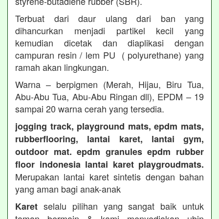
styrene-butadiene rubber (SBR).
Terbuat dari daur ulang dari ban yang
dihancurkan menjadi partikel kecil yang
kemudian dicetak dan diaplikasi dengan
campuran resin / lem PU ( polyurethane) yang
ramah akan lingkungan.
Warna – berpigmen (Merah, Hijau, Biru Tua,
Abu-Abu Tua, Abu-Abu Ringan dll), EPDM – 19
sampai 20 warna cerah yang tersedia.
jogging track, playground mats, epdm mats,
rubberflooring, lantai karet, lantai gym,
outdoor mat. epdm granules epdm rubber
floor indonesia lantai karet playgroudmats.
Merupakan lantai karet sintetis dengan bahan
yang aman bagi anak-anak
selalu pilihan yang sangat baik untuk
Karet
taman bermain & kami menyediakan ubin