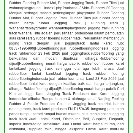
Rubber Flooring Rubber Mat, Rubber Jogging Track, Rubber Tiles jual
wahanaplayground index1.php?wahana=3&idc=Rubber%20Flooring
Menjual berbagai macam perlengkapan playground Rubber Flooring
Rubber Mat, Rubber Jogging Track, Rubber Tiles jual rubber flooring
murah harga rubber Jogging Track | Running Track |
Wahanatirtaplayground wahanatirtaplayground jogging track running
track Wahana Tirta adalah perusahaan profesional dalam pembuatan
alas karet safety rubber flooring rubber mate. Perusahaan membangun
joging track dengan jual joggingtrack lantai karet hub:
085371995999|Rubberflooring|jual rubberflooringindonesia jogging
track rubberfloor 23 Feb 2026 jual joggingtrack rubberflooring yang
berkualitas dan mudah diaplikasi. dihargai|Rubberflooring
dijual|Rubberflooring murah|harga pabrik rubberfloor rubber karet
lantaikaret jogging track sehingga olahraga lebih terasa Jual
rubberfloor lantai karetJual jogging track rubber flooring
rubberflooringindonesia jual rubberfloor lantai karet 28 Feb 2026 jual
rubberfloor lantai karet dengan kualitas baik dan harga terjangkau,
dihargai|Rubberflooring dijual|Rubberflooring murah|harga pabrik Cari
Kualitas tinggi Karet Jogging Track Produsen dan Karet Jogging
indonesian.alibaba Rumput buatan & olahraga lantai Nanjing Feeling
Rubber & Plastic Produces Co., Ltd. Jogging track material, bahan
runningtracks, track karet produsen FN D150435. langsung penjualan
panas rumput karpet rumput buatan murah untuk menjalankan jogging
track track Jual Lantai Karet, Distributor, Beli, Supplier, Eksportir,
Importir indotrading lantaikaret Jual Lantai Karet harga murah, dari
distributor, supplier, toko, hingga eksportir Lantai Karet mattJual