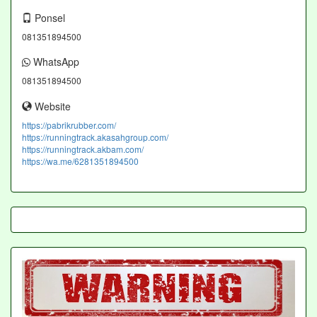
Ponsel
081351894500
WhatsApp
081351894500
Website
https://pabrikrubber.com/
https://runningtrack.akasahgroup.com/
https://runningtrack.akbam.com/
https://wa.me/6281351894500