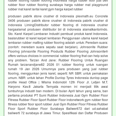
rubber flooring rubber flooring indonesia harga rubber floor jual beli
rubber floor rubber flooring surabaya harga rubber mat playground
rubber mat karet lantai karet gym harga karpet rubber
produsen pabrik stone crusher di indonesia plexmath.eu Concrete
3406 produsen pabrik stone crusher di indonesia pabrik crusher di
indonesia LimingDistributor rubber flooring di indonesia crusher
hargaalamat produsen distributor bir di indonesia alamatkantorindo.
Sto. Karet Karpet Lembaran Industri pembuat produk karet Indonesia.
basisrubber id karet karpet lembaran Penggunaan utama karet karpet
lembaran rubber matting rubber flooring adalah untuk: Peredam suara:
(contoh: meredam suara sepatu saat berjalan). Johnsonite Rubber
Flooring johnsonite Flooring Products Rubber Flooring Johnsonite®
offers various choices in commercial rubber flooring that can help solve
any problem. Tarzan And Jane: Rubber Flooring Untuk Ruangan
Rumah tarzanandjane82 2026 01 rubber flooring untuk ruangan
rumah 19 Jan 2026 Umumnya para produsen yang jual rubber
flooring, menggunkan jenis karet, seperti: NR SBR: untuk pemakaian
umum. NBR: untuk tahan Profile Dunlop Tyres Indonesia dunlop page
profile Head Office | Wisma Indomobil 12th Floor Jl. Letjen M.T.
Haryono Kav.8 Jakarta Ternyata momen ini menjadi titik awal
tumbuhnya industri ban modern. Di bulan April tahun yang sama, ban
pertama produksi PT Sumi Rubber Indonesia Jual Gym Rubber Floor
Fitness Rubber Floor Sport Rubber Floor indonetwork gym rubber floor
fitness rubber floor sport rubber Jual Gym Rubber Floor Fitness Rubber
Floor Sport Rubber Floor Surabaya Baliwerti72 dari ud.sahabat
baliwerti 72 surabaya di Jawa Timur. Spesifikasi dan Daftar Produsen