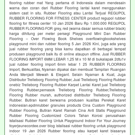
flooring rubber mat Yang pertama di Indonesia dalam mendesain
warna dan coran dari Rubber Flooring lantai karet menggunakan
sistem cast in situ. Rubber Flooring atau Lantai Terjual REGUPOL
RUBBER FLOORING FOR FITNESS CENTER product regupol rubber
flooring for fitness center 10 Jan 2026 Baru Rp 1.000.000 REGUPOL
RUBBER FLOORING FOR grey, red (warna dasar semua rubber black)
harga dihitung per meter persegi Playground Mini Dan Rubber
Flooring – Over Flowing Book Shelves overflowingbookshelves
playground mini dan rubber flooring 5 Jan 2026 Kini, juga ada yang
jual rubber flooring yang bisa kamu dapatkan di berbagai tempat
produsen playground baik itu di online ataupun offline. Jual RUBBER
FLOORING IMPORT 6MM LEBAR 1,25 M x 10 M di bukalapak 2dtu1v
jual rubber flooring import 6mm lebar 1 25 RUBBER FLOORING
Import, Berkualitas, Nyaman dipakai dan membuat Tampilan Ruangan
Anda Menjadi Mewah & Elegant. Selain Nyaman & Kuat, Juga
Distributor Trelleborg Flooring Rubber, Jual Trelleborg Flooring Rubber
onebiz Trelleborg Flooring Rubber Karpet Lantai Karet jual Trelleborg
Flooring Rubber,pemasok Trelleborg Flooring Rubber,Trelleborg
Flooring Rubber murah, authorized distributor Trelleborg Flooring
Rubber. Butiran karet berwarna produsen kualitas Perekat Karet
indonesian.epdmrubber granules products Cina Custom Playground
Rubber Flooring, Butiran Karet Ramah Cina Anti Statis Playground
Rubber Flooring Customized Colors Tahan Korosi perusahaan
Istalisasi Rubber Flooring Untuk Playground Indoor For Your Journey
foyerjeunecordee.over blog istalisasi rubber flooring untuk playground
indoor 19 Jan 2026 Rubber flooring atau karpet karet biasanya