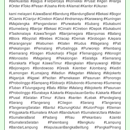
#Berkualitas #Bagus #Terpercaya #Konveksi #Pusat #Agen #Harga
#Order #Toko #Pesan #Usaha #Info #Alamat #Kantor #Ukuran
kami melayani #JawaBarat #Bandung #BandungBarat #Bekasi #Bogor
#Ciamis #Cianjur #Cirebon #Garut #Indramayu #Karawang #Kuningan
#Majalengka #Pangandaran #Purwakarta #Subang #Sukabumi
#Sumedang #Banjar #Bekasi #Cimahi #Cirebon #Depok #Sukabumi
#Tasikmalaya #JawaTengah #Banjarnegara #Banyumas #Batang
#Blora #Boyolali #Brebes #Cilacap #Demak #Grobogan #Jepara
#Karanganyar #Kebumen #Klaten #Kudus #Magelang #Pati
#Pekalongan #Pemalang #Purbalingga #Purworejo #Rembang
#Semarang #Sragen #Sukoharjo #Tegal #Temanggung #Wonogiri
#Wonosobo #Magelang #Pekalongan #Salatiga #Semarang
#Surakarta #Tegal #JawaTimur #Bangkalan #Banyuwangi #Blitar
#Bojonegoro #Bondowoso #Gresik #Jember #Jombang #Kediri
#Lamongan #Lumajang #Madiun #Magetan #Malang #Mojokerto
#Nganjuk #Ngawi #Pacitan #Pamekasan #Pasuruan #Ponorogo
#Probolinggo #Sampang #Sidoarjo #Situbondo #Sumenep #Sumenep
#Tuban #Tulungagung #Batu #Blitar #Malang #Mojokerto #Pasuruan
#Probolinggo #Surabaya #Jakarta #KepulauanSeribu #Jakarta #Barat
#Pusat #Selatan #Timur #Utara #banten #Lebak #Pandeglang
#Serang #Tangerang #Cilegon #Serang #Tangerang
#TangerangSelatan #Bantul #GunungKidul #KulonProgo #Sleman
#Yogyakarta #Sumatera #Aceh #BandaAceh #SumateraUtara #Medan
#SumateraBarat #Padang #Riau #Pekanbaru #Jambi
#SumateraSelatan #Palembang #Bengkulu #Lampung
#BandarLampung #KepulauanBangkaBelitung #PangkalPinang