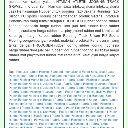
memberikan solusi yaitu LINTASAN ATLETIK JOGGING TRACK
GRAVEL. Info Jual Beli, Iklan dan Jasa Infokotajakarta infokotajakarta
Jasa Pemasangan Rubber untuk Jogging Track Jakarta Running Track
Silicon PU Sports Flooring pengembangan produk material, produksi
Penelusuran yang terkait dengan PRODUSEN rubber flooring rubber
flooring indonesia harga rubber floor jual beli rubber floor rubber
flooring surabaya harga rubber mat playground rubber mat karet lantai
karet gym harga karpet rubber Running Track Silicon PU Sports
Flooring pengembangan produk material, produksi Penelusuran yang
terkait dengan PRODUSEN rubber flooring rubber flooring indonesia
harga rubber floor jual beli rubber floor rubber flooring surabaya harga
rubber mat playground rubber mat karet lantai karet gym harga karpet
rubber
Tag :
Produksi Rubber Flooring Standard Internasional Murah Berkualitas
|
Jasa
Pemasangan Rubber Flooring Standard Internasional Murah Berkualitas
|
Pabrik
Rubber Flooring Murah Bagus Berkualitas
|
Pabrik Rubber Flooring di Jakarta
|
Pabrik Rubber Flooring di Jakarta Barat
|
Pabrik Rubber Flooring di Jakarta Pusat
|
Pabrik Rubber Flooring di Jakarta Selatan
|
Pabrik Rubber Flooring di Jakarta Timur
|
Pabrik Rubber Flooring di Jakarta Utara
|
Pabrik Rubber Flooring di Jawa Barat
|
Pabrik Rubber Flooring di Bandung
|
Pabrik Rubber Flooring di Bandung Barat
|
Pabrik Rubber Flooring di Bekasi
|
Pabrik Rubber Flooring di Bogor
|
Pabrik Rubber
Flooring di Ciamis
|
Pabrik Rubber Flooring di Cianjur
|
Pabrik Rubber Flooring di
Cirebon
|
Pabrik Rubber Flooring di Garut
|
Pabrik Rubber Flooring di Indramayu
|
Pabrik Rubber Flooring di Karawang
|
Pabrik Rubber Flooring di Kuningan
|
Pabrik
Rubber Flooring di Majalengka
|
Pabrik Rubber Flooring di Pangandaran
|
Pabrik
Rubber Flooring di Purwakarta
|
Pabrik Rubber Flooring di Subang
|
Pabrik Rubber
Flooring di Sukabumi
|
Pabrik Rubber Flooring di Sumedang
|
Pabrik Rubber
Flooring di Banjar
|
Pabrik Rubber Flooring di Bekasi
|
Pabrik Rubber Flooring di