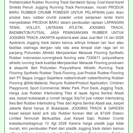
Prefabricated Rubber Running Track Sandwich Spray Coat Karet Karet
Sintetis Penuh Jogging Running Track Permukaan. murah PRODUK
BARU RUBBER CRUMB POWDER UNTUK PELAPISAN jualo iklan
produk baru rubber crumb powder untuk pelapisan lantai Kami
menyediakan PRODUK BARU dalam pembuatan lapisan LAPANGAN
TENIS, VOLLEY, LINTASAN ATLETIK, JOGGING TRACK,
BADMINTON,FUTSAL. JASA PEMASANGAN RUBBER UNTUK
JOGGING TRACK JAKARTA ayobisnis.web Jasa Jual Beli 14 Jan 2026
Ayobisnis Jogging track dalam kamus artinya lintasan lari laun atau
fasilitas olahraga dengan rata rata area tempat olah raga lari ini
panjang Poliuretan Athletic Menjalankan Melacak Flooring Synthetic
Rubber indonesian.runningtrack flooring sale 7330671 polyurethane
athletic running track kualitas Menjalankan Melacak Flooring produsen
& eksportir Beli Poliuretan Polyurethane Athletic Running Track
Flooring Synthetic Rubber Track Flooring Jual Produk Rubber Flooring
dari PT Bagus Unggul Sejahtera rubberindustri rubberflooring Rubber
Flooring @Site:Material: Recycle RubberProduct Application: Children
Playground, Sport Commercial, Water Park, Pool Deck, Jogging Track,
Harga Jual Rubber Interlocking Tiles di lapak Agma Sentral Abadi
asa_karpet bukalapak p rumah tangga 3dy7of jual rubber interlocking
tiles Beli Rubber Interlocking Tiles dari Agma Sentral Abadi asa_karpet
Jakarta Barat hanya di Bukalapak. JOGGING TRACK & GARDEN
Keset karpet karet anti slip Rubber Korean Mat uk 87x59 Diskon
Limited Termurah Berkualitas. Jual Karpet Sapi, Rubber Crumb
krakataumediagroup 10 Agt 2026 Karena harga plastik juga tidak
murah, kini pembuatan Palet dari plastik Jogging track dalam kamus