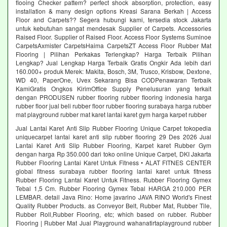
flooing Checker pattem? perfect shock absorption, protection, easy
installation & many design options Kreasi Sarana Berkah | Access
Floor and Carpets?? Segera hubungi kami, tersedia stock Jakarta
untuk kebutuhan sangat mendesak Supplier of Carpets. Accessories
Raised Floor. Supplier of Raised Floor. Access Floor Systems Suminoe
CarpetsAxmister CarpetsHaima CarpetsZT Access Floor Rubber Mat
Flooring | Pilihan Perkakas Terlengkap? Harga Terbaik Pilihan
Lengkap? Jual Lengkap Harga Terbaik Gratis Ongkir Ada lebih dari
160.000+ produk Merek: Makita, Bosch, 3M, Trusco, Krisbow, Dextone,
WD 40, PaperOne, Uvex Sekarang Bisa CODPenawaran Terbaik
KamiGratis Ongkos KirimOffice Supply Penelusuran yang terkait
dengan PRODUSEN rubber flooring rubber flooring indonesia harga
rubber floor jual beli rubber floor rubber flooring surabaya harga rubber
mat playground rubber mat karet lantai karet gym harga karpet rubber
Jual Lantai Karet Anti Slip Rubber Flooring Unique Carpet tokopedia
uniquecarpet lantai karet anti slip rubber flooring 29 Des 2026 Jual
Lantai Karet Anti Slip Rubber Flooring, Karpet karet Rubber Gym
dengan harga Rp 350.000 dari toko online Unique Carpet, DKI Jakarta
Rubber Flooring Lantai Karet Untuk Fitness • ALAT FITNES CENTER
global fitness surabaya rubber flooring lantai karet untuk fitness
Rubber Flooring Lantai Karet Untuk Fitness. Rubber Flooring Gymex
Tebal 1,5 Cm. Rubber Flooring Gymex Tebal HARGA 210.000 PER
LEMBAR. detail Java Rino: Home javarino JAVA RINO World's Finest
Quality Rubber Products. as Conveyor Belt, Rubber Mat, Rubber Tile,
Rubber Roll,Rubber Flooring, etc; which based on rubber. Rubber
Flooring | Rubber Mat Jual Playground wahanatirtaplayground rubber