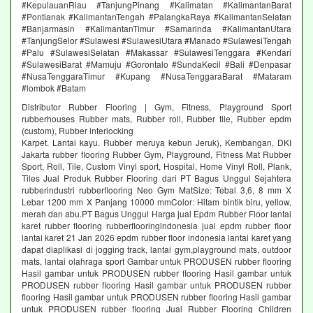
#KepulauanRiau #TanjungPinang #Kalimatan #KalimantanBarat
#Pontianak #KalimantanTengah #PalangkaRaya #KalimantanSelatan
#Banjarmasin #KalimantanTimur #Samarinda #KalimantanUtara
#TanjungSelor #Sulawesi #SulawesiUtara #Manado #SulawesiTengah
#Palu #SulawesiSelatan #Makassar #SulawesiTenggara #Kendari
#SulawesiBarat #Mamuju #Gorontalo #SundaKecil #Bali #Denpasar
#NusaTenggaraTimur #Kupang #NusaTenggaraBarat #Mataram
#lombok #Batam
Distributor Rubber Flooring | Gym, Fitness, Playground Sport
rubberhouses Rubber mats, Rubber roll, Rubber tile, Rubber epdm
(custom), Rubber interlocking
Karpet. Lantai kayu. Rubber meruya kebun Jeruk), Kembangan, DKI
Jakarta rubber flooring Rubber Gym, Playground, Fitness Mat Rubber
Sport, Roll, Tile, Custom Vinyl sport, Hospital, Home Vinyl Roll, Plank,
Tiles Jual Produk Rubber Flooring dari PT Bagus Unggul Sejahtera
rubberindustri rubberflooring Neo Gym MatSize: Tebal 3,6, 8 mm X
Lebar 1200 mm X Panjang 10000 mmColor: Hitam bintik biru, yellow,
merah dan abu.PT Bagus Unggul Harga jual Epdm Rubber Floor lantai
karet rubber flooring rubberflooringindonesia jual epdm rubber floor
lantai karet 21 Jan 2026 epdm rubber floor indonesia lantai karet yang
dapat diaplikasi di jogging track, lantai gym,playground mats, outdoor
mats, lantai olahraga sport Gambar untuk PRODUSEN rubber flooring
Hasil gambar untuk PRODUSEN rubber flooring Hasil gambar untuk
PRODUSEN rubber flooring Hasil gambar untuk PRODUSEN rubber
flooring Hasil gambar untuk PRODUSEN rubber flooring Hasil gambar
untuk PRODUSEN rubber flooring Jual Rubber Flooring Children