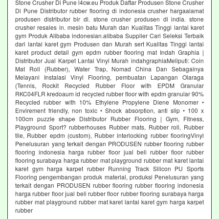
Stone Crusher Di Pune l4cw.eu Produk Daftar Produsen Stone Crusher
Di Pune Distributor rubber flooring di indonesia crusher hargaalamat
produsen distributor bir di. stone crusher produsen di india. stone
crusher resales in. mesin batu Murah dan Kualitas Tinggi lantai karet
gym Produk Alibaba indonesian.alibaba Supplier Cari Seleksi Terbaik
dari lantai karet gym Produsen dan Murah sert Kualitas Tinggi lantai
karet product detail gym epdm rubber flooring mat Indah Graphia |
Distributor Jual Karpet Lantai Vinyl Murah indahgraphiaMeliputi: Coin
Mat Roll (Rubber), Water Trap, Nomad China Dan Sebagainya
Melayani Instalasi Vinyl Flooring, pembuatan Lapangan Olaraga
(Tennis, Rockit Recycled Rubber Floor with EPDM Granular
RKC04FLR kredoaum id recycled rubber floor with epdm granular 90%
Recycled rubber with 10% Ethylene Propylene Diene Monomer •
Envirement friendly, non toxic • Shock absorption, anti slip • 100 x
100cm puzzle shape Distributor Rubber Flooring | Gym, Fitness,
Playground Sport? rubberhouses Rubber mats, Rubber roll, Rubber
tile, Rubber epdm (custom), Rubber interlocking rubber flooringVinyl
Penelusuran yang terkait dengan PRODUSEN rubber flooring rubber
flooring indonesia harga rubber floor jual beli rubber floor rubber
flooring surabaya harga rubber mat playground rubber mat karet lantai
karet gym harga karpet rubber Running Track Silicon PU Sports
Flooring pengembangan produk material, produksi Penelusuran yang
terkait dengan PRODUSEN rubber flooring rubber flooring indonesia
harga rubber floor jual beli rubber floor rubber flooring surabaya harga
rubber mat playground rubber mat karet lantai karet gym harga karpet
rubber