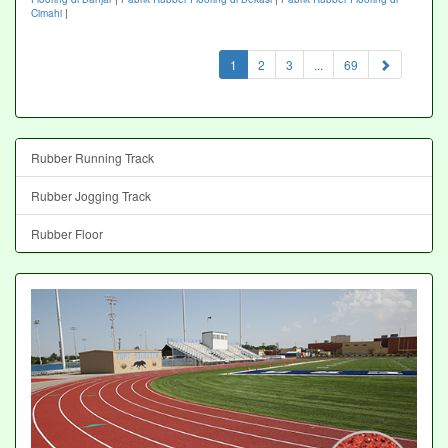
Cimahi
|
(current)
1
2
3
...
69
Rubber Running Track
Rubber Jogging Track
Rubber Floor