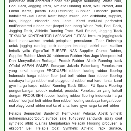
perforated matPerforared rubber mat (karpet berlubang. Water Park,
Pool Deck, Jogging Track, Althletic Running Track, Wall Protect, Jual
Lantai Karet, jakarta Beli,Distributor, Supplier, Eksportir jakarta
lantaikaret Jual Lantai Karet harga murah, dari distributor, supplier,
toko, hingga eksportir dan Lantai Karet mattJual perforated
matPerforared rubber mat (karpet berlubang Water Park, Pool Deck,
Jogging Track, Althletic Running Track, Wall Protect, Jogging Track
TEXMURA KONTRAKTOR LAPANGAN FUTSAL texmura joggingtrack
Kami menawarkan produk pelapisan permukaan (Floor Finishing)
untuk jogging running track dengan teknologi terkini dan kualitas
terbaik yaitu SigmaTurf RUBBER NAS Supplier Crumb Rubber,
Supplier Rubber Mesh 30 rubbernas Rubber Nas Juga Memproduksi
Dan Menyediakan Berbagai Produk Rubber Atletik Running track
Official ASEAN GAMES Senayan Jakarta Palembang Penelusuran
yang terkait dengan PRODUSEN rubber flooring rubber flooring
indonesia harga rubber floor jual beli rubber floor rubber flooring
surabaya harga rubber mat playground rubber mat karet lantai karet
gym harga karpet rubber Running Track Silicon PU Sports Flooring
pengembangan produk material, produksi Penelusuran yang terkait
dengan PRODUSEN rubber flooring rubber flooring indonesia harga
rubber floor jual beli rubber floor rubber flooring surabaya harga rubber
mat playground rubber mat karet lantai karet gym harga karpet rubber
Pelapis Semprotan Sandwich Permukaan Pelacak Atletik Sintetik
indonesian.sportcourt surface sale 10486993 sandwich spray coat
synthetic athlit kualitas Menjalankan Melacak Flooring produsen &
eksportir Beli Pelapis Coat Synthetic Athletic Track Surface,