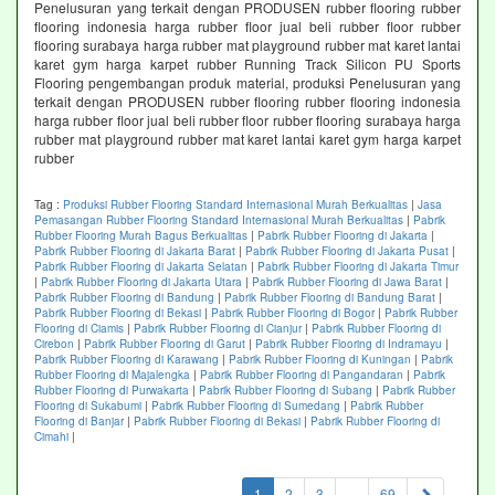
Penelusuran yang terkait dengan PRODUSEN rubber flooring rubber
flooring indonesia harga rubber floor jual beli rubber floor rubber
flooring surabaya harga rubber mat playground rubber mat karet lantai
karet gym harga karpet rubber Running Track Silicon PU Sports
Flooring pengembangan produk material, produksi Penelusuran yang
terkait dengan PRODUSEN rubber flooring rubber flooring indonesia
harga rubber floor jual beli rubber floor rubber flooring surabaya harga
rubber mat playground rubber mat karet lantai karet gym harga karpet
rubber
Tag :
Produksi Rubber Flooring Standard Internasional Murah Berkualitas
|
Jasa
Pemasangan Rubber Flooring Standard Internasional Murah Berkualitas
|
Pabrik
Rubber Flooring Murah Bagus Berkualitas
|
Pabrik Rubber Flooring di Jakarta
|
Pabrik Rubber Flooring di Jakarta Barat
|
Pabrik Rubber Flooring di Jakarta Pusat
|
Pabrik Rubber Flooring di Jakarta Selatan
|
Pabrik Rubber Flooring di Jakarta Timur
|
Pabrik Rubber Flooring di Jakarta Utara
|
Pabrik Rubber Flooring di Jawa Barat
|
Pabrik Rubber Flooring di Bandung
|
Pabrik Rubber Flooring di Bandung Barat
|
Pabrik Rubber Flooring di Bekasi
|
Pabrik Rubber Flooring di Bogor
|
Pabrik Rubber
Flooring di Ciamis
|
Pabrik Rubber Flooring di Cianjur
|
Pabrik Rubber Flooring di
Cirebon
|
Pabrik Rubber Flooring di Garut
|
Pabrik Rubber Flooring di Indramayu
|
Pabrik Rubber Flooring di Karawang
|
Pabrik Rubber Flooring di Kuningan
|
Pabrik
Rubber Flooring di Majalengka
|
Pabrik Rubber Flooring di Pangandaran
|
Pabrik
Rubber Flooring di Purwakarta
|
Pabrik Rubber Flooring di Subang
|
Pabrik Rubber
Flooring di Sukabumi
|
Pabrik Rubber Flooring di Sumedang
|
Pabrik Rubber
Flooring di Banjar
|
Pabrik Rubber Flooring di Bekasi
|
Pabrik Rubber Flooring di
Cimahi
|
(current)
1
2
3
...
69