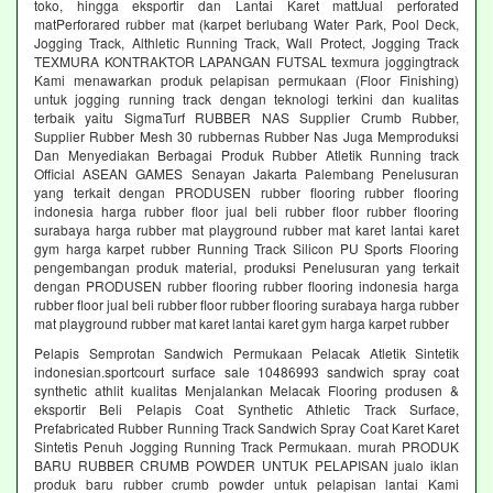
toko, hingga eksportir dan Lantai Karet mattJual perforated
matPerforared rubber mat (karpet berlubang Water Park, Pool Deck,
Jogging Track, Althletic Running Track, Wall Protect, Jogging Track
TEXMURA KONTRAKTOR LAPANGAN FUTSAL texmura joggingtrack
Kami menawarkan produk pelapisan permukaan (Floor Finishing)
untuk jogging running track dengan teknologi terkini dan kualitas
terbaik yaitu SigmaTurf RUBBER NAS Supplier Crumb Rubber,
Supplier Rubber Mesh 30 rubbernas Rubber Nas Juga Memproduksi
Dan Menyediakan Berbagai Produk Rubber Atletik Running track
Official ASEAN GAMES Senayan Jakarta Palembang Penelusuran
yang terkait dengan PRODUSEN rubber flooring rubber flooring
indonesia harga rubber floor jual beli rubber floor rubber flooring
surabaya harga rubber mat playground rubber mat karet lantai karet
gym harga karpet rubber Running Track Silicon PU Sports Flooring
pengembangan produk material, produksi Penelusuran yang terkait
dengan PRODUSEN rubber flooring rubber flooring indonesia harga
rubber floor jual beli rubber floor rubber flooring surabaya harga rubber
mat playground rubber mat karet lantai karet gym harga karpet rubber
Pelapis Semprotan Sandwich Permukaan Pelacak Atletik Sintetik
indonesian.sportcourt surface sale 10486993 sandwich spray coat
synthetic athlit kualitas Menjalankan Melacak Flooring produsen &
eksportir Beli Pelapis Coat Synthetic Athletic Track Surface,
Prefabricated Rubber Running Track Sandwich Spray Coat Karet Karet
Sintetis Penuh Jogging Running Track Permukaan. murah PRODUK
BARU RUBBER CRUMB POWDER UNTUK PELAPISAN jualo iklan
produk baru rubber crumb powder untuk pelapisan lantai Kami