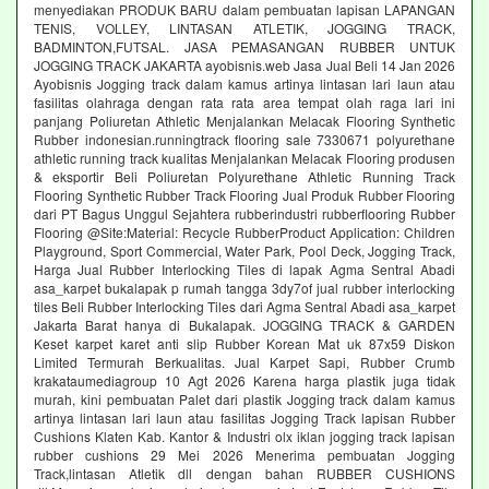
menyediakan PRODUK BARU dalam pembuatan lapisan LAPANGAN
TENIS, VOLLEY, LINTASAN ATLETIK, JOGGING TRACK,
BADMINTON,FUTSAL. JASA PEMASANGAN RUBBER UNTUK
JOGGING TRACK JAKARTA ayobisnis.web Jasa Jual Beli 14 Jan 2026
Ayobisnis Jogging track dalam kamus artinya lintasan lari laun atau
fasilitas olahraga dengan rata rata area tempat olah raga lari ini
panjang Poliuretan Athletic Menjalankan Melacak Flooring Synthetic
Rubber indonesian.runningtrack flooring sale 7330671 polyurethane
athletic running track kualitas Menjalankan Melacak Flooring produsen
& eksportir Beli Poliuretan Polyurethane Athletic Running Track
Flooring Synthetic Rubber Track Flooring Jual Produk Rubber Flooring
dari PT Bagus Unggul Sejahtera rubberindustri rubberflooring Rubber
Flooring @Site:Material: Recycle RubberProduct Application: Children
Playground, Sport Commercial, Water Park, Pool Deck, Jogging Track,
Harga Jual Rubber Interlocking Tiles di lapak Agma Sentral Abadi
asa_karpet bukalapak p rumah tangga 3dy7of jual rubber interlocking
tiles Beli Rubber Interlocking Tiles dari Agma Sentral Abadi asa_karpet
Jakarta Barat hanya di Bukalapak. JOGGING TRACK & GARDEN
Keset karpet karet anti slip Rubber Korean Mat uk 87x59 Diskon
Limited Termurah Berkualitas. Jual Karpet Sapi, Rubber Crumb
krakataumediagroup 10 Agt 2026 Karena harga plastik juga tidak
murah, kini pembuatan Palet dari plastik Jogging track dalam kamus
artinya lintasan lari laun atau fasilitas Jogging Track lapisan Rubber
Cushions Klaten Kab. Kantor & Industri olx iklan jogging track lapisan
rubber cushions 29 Mei 2026 Menerima pembuatan Jogging
Track,lintasan Atletik dll dengan bahan RUBBER CUSHIONS