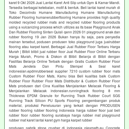
karet 9 Okt 2026 Jual Lantai Karet Anti Slip untuk Gym & Kamar Mandi.
Tersedia berbagai ketebalan, motif & bentuk. Beli lantai karet murah di
Toko Decorindo Humane Manufacturing Humane Manufacturing
Rubber Flooring humanerubberflooring Humane provides high quality
molded recycled rubber mats and recycled rubber flooring products
using a vulcanizing process which utilizes as its base Playground Anak
Dan Rubber Flooring Sinten Quisii qenn 2026 01 playground anak dan
rubber flooring 19 Jan 2026 Bukan hanya itu saja, para penyedia
mainan tersebut, podusen produsen toko playground juga jualrubber
flooring atau karpet karet. Berbagai Jual Rubber Floor Terbaru Harga
Murah | Blibli blibli jual rubber floor Jual Rubber Floor Online Terbaru
Harga Murah, Promo & Diskon di Blibli Belanja di Blibli dengan
Fasilitas Belanja Online Terbaik dengan Gratis Custom Rubber Floor
Mats Jendela Dan Pintu Stempel & Seal karet
indonesian.epdmrubberseal supplier 7210 custom rubber floor mats
Custom Rubber Floor Mats, Kamu bisa Beli kualitas baik Custom
Rubber Floor Rubber Floor Mats Distributor & Custom Rubber Floor
Mats produsen dari Cina Kualitas Menjalankan Melacak Flooring &
Menjalankan Melacak indonesian.runningtrack flooring 8 mm
Thickness EPDM Granule for Running Track Rubber Court SGS
Running Track Silicon PU Sports Flooring pengembangan produk
material, produksi Penelusuran yang terkait dengan PRODUSEN
rubber flooring rubber flooring indonesia harga rubber floor jual beli
rubber floor rubber flooring surabaya harga rubber mat playground
rubber mat karet lantai karet gym harga karpet rubber
produsen pabrik stone crusher di indonesia plexmath.eu Concrete