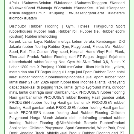
#Palu #SulawesiSelatan #Makassar #SulawesiTenggara #Kendari
#SulawesiBarat #Mamuju #Gorontalo #SundaKecil #Bali #Denpasar
#NusaTenggaraTimur #Kupang #NusaTenggaraBarat #Mataram
#lombok #Batam
Distributor Rubber Flooring | Gym, Fitness, Playground Sport
rubberhouses Rubber mats, Rubber roll, Rubber tile, Rubber epdm
(custom), Rubber interlocking
Karpet. Lantai kayu. Rubber meruya kebun Jeruk), Kembangan, DKI
Jakarta rubber flooring Rubber Gym, Playground, Fitness Mat Rubber
Sport, Roll, Tile, Custom Vinyl sport, Hospital, Home Vinyl Roll, Plank,
Tiles Jual Produk Rubber Flooring dari PT Bagus Unggul Sejahtera
rubberindustri rubberflooring Neo Gym MatSize: Tebal 3,6, 8 mm X
Lebar 1200 mm X Panjang 10000 mmColor: Hitam bintik biru, yellow,
merah dan abu.PT Bagus Unggul Harga jual Epdm Rubber Floor lantai
karet rubber flooring rubberflooringindonesia jual epdm rubber floor
lantai karet 21 Jan 2026 epdm rubber floor indonesia lantai karet yang
dapat diaplikasi di jogging track, lantai gym,playground mats, outdoor
mats, lantai olahraga sport Gambar untuk PRODUSEN rubber flooring
Hasil gambar untuk PRODUSEN rubber flooring Hasil gambar untuk
PRODUSEN rubber flooring Hasil gambar untuk PRODUSEN rubber
flooring Hasil gambar untuk PRODUSEN rubber flooring Hasil gambar
untuk PRODUSEN rubber flooring Jual Rubber Flooring Children
Playground Harga Murah Jakarta oleh indotrading product rubber
flooring Rubber Flooring @Site:Material: Recycle RubberProduct
Application: Children Playground, Sport Commercial, Water Park, Pool
Deck, Jogging Track, Athletic Jual Produk Rubber Flooring dari PT.