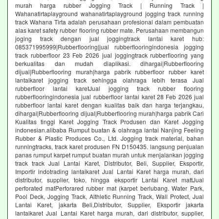
murah harga rubber Jogging Track | Running Track |
Wahanatirtaplayground wahanatirtaplayground jogging track running
track Wahana Tirta adalah perusahaan profesional dalam pembuatan
alas karet safety rubber flooring rubber mate. Perusahaan membangun
joging track dengan jual joggingtrack lantai karet hub:
085371995999|Rubberflooring|jual rubberflooringindonesia jogging
track rubberfloor 23 Feb 2026 jual joggingtrack rubberflooring yang
berkualitas dan mudah diaplikasi. dihargai|Rubberflooring
dijual|Rubberflooring murah|harga pabrik rubberfloor rubber karet
lantaikaret jogging track sehingga olahraga lebih terasa Jual
rubberfloor lantai karetJual jogging track rubber flooring
rubberflooringindonesia jual rubberfloor lantai karet 28 Feb 2026 jual
rubberfloor lantai karet dengan kualitas baik dan harga terjangkau,
dihargai|Rubberflooring dijual|Rubberflooring murah|harga pabrik Cari
Kualitas tinggi Karet Jogging Track Produsen dan Karet Jogging
indonesian.alibaba Rumput buatan & olahraga lantai Nanjing Feeling
Rubber & Plastic Produces Co., Ltd. Jogging track material, bahan
runningtracks, track karet produsen FN D150435. langsung penjualan
panas rumput karpet rumput buatan murah untuk menjalankan jogging
track track Jual Lantai Karet, Distributor, Beli, Supplier, Eksportir,
Importir indotrading lantaikaret Jual Lantai Karet harga murah, dari
distributor, supplier, toko, hingga eksportir Lantai Karet mattJual
perforated matPerforared rubber mat (karpet berlubang. Water Park,
Pool Deck, Jogging Track, Althletic Running Track, Wall Protect, Jual
Lantai Karet, jakarta Beli,Distributor, Supplier, Eksportir jakarta
lantaikaret Jual Lantai Karet harga murah, dari distributor, supplier,