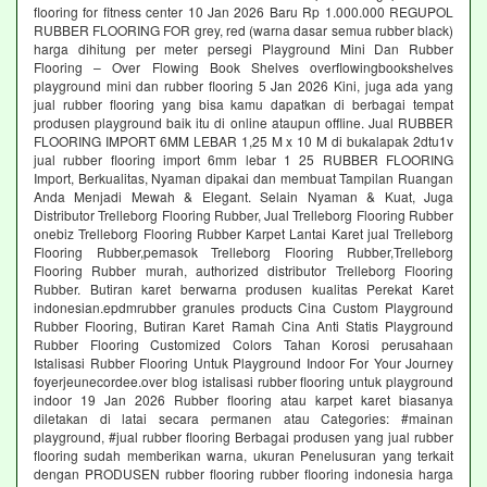
flooring for fitness center 10 Jan 2026 Baru Rp 1.000.000 REGUPOL
RUBBER FLOORING FOR grey, red (warna dasar semua rubber black)
harga dihitung per meter persegi Playground Mini Dan Rubber
Flooring – Over Flowing Book Shelves overflowingbookshelves
playground mini dan rubber flooring 5 Jan 2026 Kini, juga ada yang
jual rubber flooring yang bisa kamu dapatkan di berbagai tempat
produsen playground baik itu di online ataupun offline. Jual RUBBER
FLOORING IMPORT 6MM LEBAR 1,25 M x 10 M di bukalapak 2dtu1v
jual rubber flooring import 6mm lebar 1 25 RUBBER FLOORING
Import, Berkualitas, Nyaman dipakai dan membuat Tampilan Ruangan
Anda Menjadi Mewah & Elegant. Selain Nyaman & Kuat, Juga
Distributor Trelleborg Flooring Rubber, Jual Trelleborg Flooring Rubber
onebiz Trelleborg Flooring Rubber Karpet Lantai Karet jual Trelleborg
Flooring Rubber,pemasok Trelleborg Flooring Rubber,Trelleborg
Flooring Rubber murah, authorized distributor Trelleborg Flooring
Rubber. Butiran karet berwarna produsen kualitas Perekat Karet
indonesian.epdmrubber granules products Cina Custom Playground
Rubber Flooring, Butiran Karet Ramah Cina Anti Statis Playground
Rubber Flooring Customized Colors Tahan Korosi perusahaan
Istalisasi Rubber Flooring Untuk Playground Indoor For Your Journey
foyerjeunecordee.over blog istalisasi rubber flooring untuk playground
indoor 19 Jan 2026 Rubber flooring atau karpet karet biasanya
diletakan di latai secara permanen atau Categories: #mainan
playground, #jual rubber flooring Berbagai produsen yang jual rubber
flooring sudah memberikan warna, ukuran Penelusuran yang terkait
dengan PRODUSEN rubber flooring rubber flooring indonesia harga