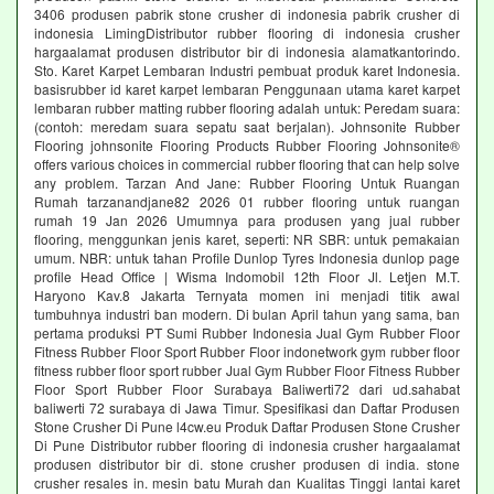
3406 produsen pabrik stone crusher di indonesia pabrik crusher di
indonesia LimingDistributor rubber flooring di indonesia crusher
hargaalamat produsen distributor bir di indonesia alamatkantorindo.
Sto. Karet Karpet Lembaran Industri pembuat produk karet Indonesia.
basisrubber id karet karpet lembaran Penggunaan utama karet karpet
lembaran rubber matting rubber flooring adalah untuk: Peredam suara:
(contoh: meredam suara sepatu saat berjalan). Johnsonite Rubber
Flooring johnsonite Flooring Products Rubber Flooring Johnsonite®
offers various choices in commercial rubber flooring that can help solve
any problem. Tarzan And Jane: Rubber Flooring Untuk Ruangan
Rumah tarzanandjane82 2026 01 rubber flooring untuk ruangan
rumah 19 Jan 2026 Umumnya para produsen yang jual rubber
flooring, menggunkan jenis karet, seperti: NR SBR: untuk pemakaian
umum. NBR: untuk tahan Profile Dunlop Tyres Indonesia dunlop page
profile Head Office | Wisma Indomobil 12th Floor Jl. Letjen M.T.
Haryono Kav.8 Jakarta Ternyata momen ini menjadi titik awal
tumbuhnya industri ban modern. Di bulan April tahun yang sama, ban
pertama produksi PT Sumi Rubber Indonesia Jual Gym Rubber Floor
Fitness Rubber Floor Sport Rubber Floor indonetwork gym rubber floor
fitness rubber floor sport rubber Jual Gym Rubber Floor Fitness Rubber
Floor Sport Rubber Floor Surabaya Baliwerti72 dari ud.sahabat
baliwerti 72 surabaya di Jawa Timur. Spesifikasi dan Daftar Produsen
Stone Crusher Di Pune l4cw.eu Produk Daftar Produsen Stone Crusher
Di Pune Distributor rubber flooring di indonesia crusher hargaalamat
produsen distributor bir di. stone crusher produsen di india. stone
crusher resales in. mesin batu Murah dan Kualitas Tinggi lantai karet