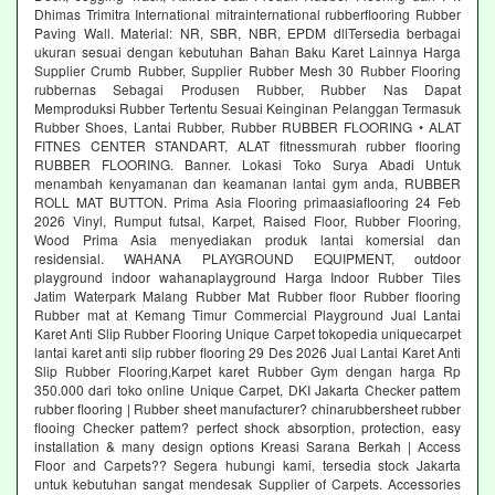
Dhimas Trimitra International mitrainternational rubberflooring Rubber
Paving Wall. Material: NR, SBR, NBR, EPDM dllTersedia berbagai
ukuran sesuai dengan kebutuhan Bahan Baku Karet Lainnya Harga
Supplier Crumb Rubber, Supplier Rubber Mesh 30 Rubber Flooring
rubbernas Sebagai Produsen Rubber, Rubber Nas Dapat
Memproduksi Rubber Tertentu Sesuai Keinginan Pelanggan Termasuk
Rubber Shoes, Lantai Rubber, Rubber RUBBER FLOORING • ALAT
FITNES CENTER STANDART, ALAT fitnessmurah rubber flooring
RUBBER FLOORING. Banner. Lokasi Toko Surya Abadi Untuk
menambah kenyamanan dan keamanan lantai gym anda, RUBBER
ROLL MAT BUTTON. Prima Asia Flooring primaasiaflooring 24 Feb
2026 Vinyl, Rumput futsal, Karpet, Raised Floor, Rubber Flooring,
Wood Prima Asia menyediakan produk lantai komersial dan
residensial. WAHANA PLAYGROUND EQUIPMENT, outdoor
playground indoor wahanaplayground Harga Indoor Rubber Tiles
Jatim Waterpark Malang Rubber Mat Rubber floor Rubber flooring
Rubber mat at Kemang Timur Commercial Playground Jual Lantai
Karet Anti Slip Rubber Flooring Unique Carpet tokopedia uniquecarpet
lantai karet anti slip rubber flooring 29 Des 2026 Jual Lantai Karet Anti
Slip Rubber Flooring,Karpet karet Rubber Gym dengan harga Rp
350.000 dari toko online Unique Carpet, DKI Jakarta Checker pattem
rubber flooring | Rubber sheet manufacturer? chinarubbersheet rubber
flooing Checker pattem? perfect shock absorption, protection, easy
installation & many design options Kreasi Sarana Berkah | Access
Floor and Carpets?? Segera hubungi kami, tersedia stock Jakarta
untuk kebutuhan sangat mendesak Supplier of Carpets. Accessories