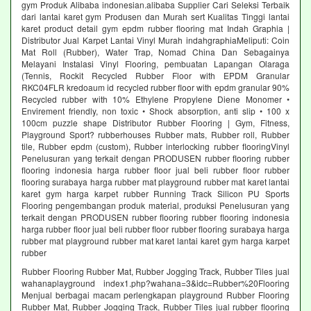
gym Produk Alibaba indonesian.alibaba Supplier Cari Seleksi Terbaik
dari lantai karet gym Produsen dan Murah sert Kualitas Tinggi lantai
karet product detail gym epdm rubber flooring mat Indah Graphia |
Distributor Jual Karpet Lantai Vinyl Murah indahgraphiaMeliputi: Coin
Mat Roll (Rubber), Water Trap, Nomad China Dan Sebagainya
Melayani Instalasi Vinyl Flooring, pembuatan Lapangan Olaraga
(Tennis, Rockit Recycled Rubber Floor with EPDM Granular
RKC04FLR kredoaum id recycled rubber floor with epdm granular 90%
Recycled rubber with 10% Ethylene Propylene Diene Monomer •
Envirement friendly, non toxic • Shock absorption, anti slip • 100 x
100cm puzzle shape Distributor Rubber Flooring | Gym, Fitness,
Playground Sport? rubberhouses Rubber mats, Rubber roll, Rubber
tile, Rubber epdm (custom), Rubber interlocking rubber flooringVinyl
Penelusuran yang terkait dengan PRODUSEN rubber flooring rubber
flooring indonesia harga rubber floor jual beli rubber floor rubber
flooring surabaya harga rubber mat playground rubber mat karet lantai
karet gym harga karpet rubber Running Track Silicon PU Sports
Flooring pengembangan produk material, produksi Penelusuran yang
terkait dengan PRODUSEN rubber flooring rubber flooring indonesia
harga rubber floor jual beli rubber floor rubber flooring surabaya harga
rubber mat playground rubber mat karet lantai karet gym harga karpet
rubber
Rubber Flooring Rubber Mat, Rubber Jogging Track, Rubber Tiles jual
wahanaplayground index1.php?wahana=3&idc=Rubber%20Flooring
Menjual berbagai macam perlengkapan playground Rubber Flooring
Rubber Mat, Rubber Jogging Track, Rubber Tiles jual rubber flooring