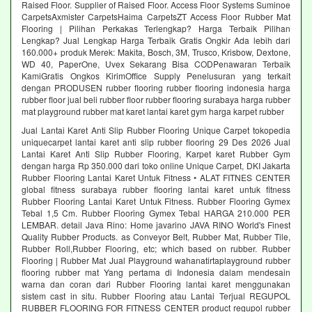
Raised Floor. Supplier of Raised Floor. Access Floor Systems Suminoe
CarpetsAxmister CarpetsHaima CarpetsZT Access Floor Rubber Mat
Flooring | Pilihan Perkakas Terlengkap? Harga Terbaik Pilihan
Lengkap? Jual Lengkap Harga Terbaik Gratis Ongkir Ada lebih dari
160.000+ produk Merek: Makita, Bosch, 3M, Trusco, Krisbow, Dextone,
WD 40, PaperOne, Uvex Sekarang Bisa CODPenawaran Terbaik
KamiGratis Ongkos KirimOffice Supply Penelusuran yang terkait
dengan PRODUSEN rubber flooring rubber flooring indonesia harga
rubber floor jual beli rubber floor rubber flooring surabaya harga rubber
mat playground rubber mat karet lantai karet gym harga karpet rubber
Jual Lantai Karet Anti Slip Rubber Flooring Unique Carpet tokopedia
uniquecarpet lantai karet anti slip rubber flooring 29 Des 2026 Jual
Lantai Karet Anti Slip Rubber Flooring, Karpet karet Rubber Gym
dengan harga Rp 350.000 dari toko online Unique Carpet, DKI Jakarta
Rubber Flooring Lantai Karet Untuk Fitness • ALAT FITNES CENTER
global fitness surabaya rubber flooring lantai karet untuk fitness
Rubber Flooring Lantai Karet Untuk Fitness. Rubber Flooring Gymex
Tebal 1,5 Cm. Rubber Flooring Gymex Tebal HARGA 210.000 PER
LEMBAR. detail Java Rino: Home javarino JAVA RINO World's Finest
Quality Rubber Products. as Conveyor Belt, Rubber Mat, Rubber Tile,
Rubber Roll,Rubber Flooring, etc; which based on rubber. Rubber
Flooring | Rubber Mat Jual Playground wahanatirtaplayground rubber
flooring rubber mat Yang pertama di Indonesia dalam mendesain
warna dan coran dari Rubber Flooring lantai karet menggunakan
sistem cast in situ. Rubber Flooring atau Lantai Terjual REGUPOL
RUBBER FLOORING FOR FITNESS CENTER product regupol rubber