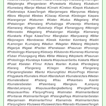
#Majalengka #Pangandaran #Purwakarta #Subang #Sukabumi
#Sumedang #Banjar #Bekasi #Cimahi #Cirebon #Depok #Sukabumi
#Tasikmalaya #JawaTengah #Banjarnegara #Banyumas #Batang
#Blora #Boyolali #Brebes #Cilacap #Demak #Grobogan #Jepara
#Karanganyar #Kebumen #Klaten #Kudus #Magelang #Pati
#Pekalongan #Pemalang #Purbalingga #Purworejo #Rembang
#Semarang #Sragen #Sukoharjo #Tegal #Temanggung #Wonogiri
#Wonosobo #Magelang #Pekalongan #Salatiga #Semarang
#Surakarta #Tegal #JawaTimur #Bangkalan #Banyuwangi #Blitar
#Bojonegoro #Bondowoso #Gresik #Jember #Jombang #Kediri
#Lamongan #Lumajang #Madiun #Magetan #Malang #Mojokerto
#Nganjuk #Ngawi #Pacitan #Pamekasan #Pasuruan #Ponorogo
#Probolinggo #Sampang #Sidoarjo #Situbondo #Sumenep #Sumenep
#Tuban #Tulungagung #Batu #Blitar #Malang #Mojokerto #Pasuruan
#Probolinggo #Surabaya #Jakarta #KepulauanSeribu #Jakarta #Barat
#Pusat #Selatan #Timur #Utara #banten #Lebak #Pandeglang
#Serang #Tangerang #Cilegon #Serang #Tangerang
#TangerangSelatan #Bantul #GunungKidul #KulonProgo #Sleman
#Yogyakarta #Sumatera #Aceh #BandaAceh #SumateraUtara #Medan
#SumateraBarat #Padang #Riau #Pekanbaru #Jambi
#SumateraSelatan #Palembang #Bengkulu #Lampung
#BandarLampung #KepulauanBangkaBelitung #PangkalPinang
#KepulauanRiau #TanjungPinang #Kalimatan #KalimantanBarat
#Pontianak #KalimantanTengah #PalangkaRaya #KalimantanSelatan
#Banjarmasin #KalimantanTimur #Samarinda #KalimantanUtara
#TanjungSelor #Sulawesi #SulawesiUtara #Manado #SulawesiTengah