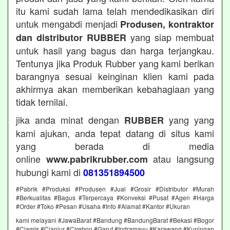
itu kami sudah lama telah mendedikasikan diri
untuk mengabdi menjadi
Produsen, kontraktor
yang siap membuat
dan distributor RUBBER
untuk hasil yang bagus dan harga terjangkau.
Tentunya jika Produk Rubber yang kami berikan
barangnya sesuai keinginan klien kami pada
akhirmya akan memberikan kebahagiaan yang
tidak ternilai.
jika anda minat dengan
yang yang
RUBBER
kami ajukan, anda tepat datang di situs kami
yang berada di media
online
atau langsung
www.pabrikrubber.com
hubungi kami di
081351894500
#Pabrik #Produksi #Produsen #Jual #Grosir #Distributor #Murah
#Berkualitas #Bagus #Terpercaya #Konveksi #Pusat #Agen #Harga
#Order #Toko #Pesan #Usaha #Info #Alamat #Kantor #Ukuran
kami melayani #JawaBarat #Bandung #BandungBarat #Bekasi #Bogor
#Ciamis #Cianjur #Cirebon #Garut #Indramayu #Karawang #Kuningan