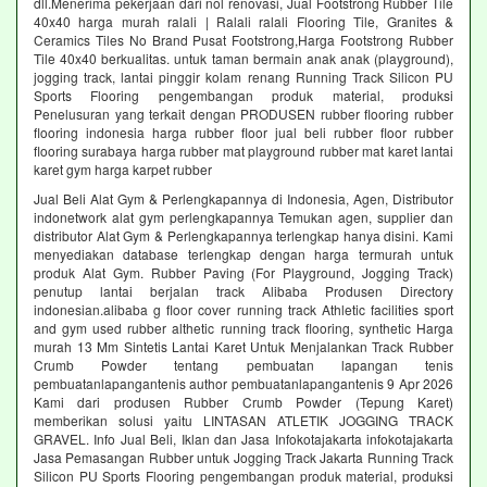
dll.Menerima pekerjaan dari nol renovasi, Jual Footstrong Rubber Tile
40x40 harga murah ralali | Ralali ralali Flooring Tile, Granites &
Ceramics Tiles No Brand Pusat Footstrong,Harga Footstrong Rubber
Tile 40x40 berkualitas. untuk taman bermain anak anak (playground),
jogging track, lantai pinggir kolam renang Running Track Silicon PU
Sports Flooring pengembangan produk material, produksi
Penelusuran yang terkait dengan PRODUSEN rubber flooring rubber
flooring indonesia harga rubber floor jual beli rubber floor rubber
flooring surabaya harga rubber mat playground rubber mat karet lantai
karet gym harga karpet rubber
Jual Beli Alat Gym & Perlengkapannya di Indonesia, Agen, Distributor
indonetwork alat gym perlengkapannya Temukan agen, supplier dan
distributor Alat Gym & Perlengkapannya terlengkap hanya disini. Kami
menyediakan database terlengkap dengan harga termurah untuk
produk Alat Gym. Rubber Paving (For Playground, Jogging Track)
penutup lantai berjalan track Alibaba Produsen Directory
indonesian.alibaba g floor cover running track Athletic facilities sport
and gym used rubber althetic running track flooring, synthetic Harga
murah 13 Mm Sintetis Lantai Karet Untuk Menjalankan Track Rubber
Crumb Powder tentang pembuatan lapangan tenis
pembuatanlapangantenis author pembuatanlapangantenis 9 Apr 2026
Kami dari produsen Rubber Crumb Powder (Tepung Karet)
memberikan solusi yaitu LINTASAN ATLETIK JOGGING TRACK
GRAVEL. Info Jual Beli, Iklan dan Jasa Infokotajakarta infokotajakarta
Jasa Pemasangan Rubber untuk Jogging Track Jakarta Running Track
Silicon PU Sports Flooring pengembangan produk material, produksi