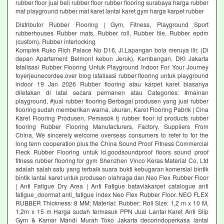
rubber floor jual beli rubber floor rubber flooring surabaya harga rubber
mat playground rubber mat karet lantai karet gym harga karpet rubber
Distributor Rubber Flooring | Gym, Fitness, Playground Sport
rubberhouses Rubber mats, Rubber roll, Rubber tile, Rubber epdm
(custom), Rubber interlocking
Komplek Ruko Rich Palace No D16, Jl.Lapangan bola meruya ilir, (Di
depan Apartement Belmont kebun Jeruk), Kembangan, DKI Jakarta
Istalisasi Rubber Flooring Untuk Playground Indoor For Your Journey
foyerjeunecordee.over blog istalisasi rubber flooring untuk playground
indoor 19 Jan 2026 Rubber flooring atau karpet karet biasanya
diletakan di latai secara permanen atau Categories: #mainan
playground, #jual rubber flooring Berbagai produsen yang jual rubber
flooring sudah memberikan warna, ukuran, Karet Flooring Pabrik | Cina
Karet Flooring Produsen, Pemasok tj rubber floor id products rubber
flooring Rubber Flooring Manufacturers, Factory, Suppliers From
China, We sincerely welcome overseas consumers to refer to for the
long term cooperation plus the China Sound Proof Fitness Commercial
Fleck Rubber Flooring untuk id.goodsoundproof floors sound proof
fitness rubber flooring for gym Shenzhen Vinco Keras Material Co, Ltd
adalah salah satu yang terbaik suara bukti kebugaran komersial bintik
bintik lantai karet untuk produsen olahraga dan Neo Flex Rubber Floor
| Anti Fatigue Dry Area | Anti Fatigue bataviakarpet catalogue anti
fatigue_doormat anti_fatigue index Neo Flex Rubber Floor. NEO FLEX
RUBBER Thickness: 8 MM; Material: Rubber; Roll Size: 1,2 m x 10 M,
1,2m x 15 m Harga sudah termasuk PPN Jual Lantai Karet Anti Slip
Gym & Kamar Mandi Murah Toko Jakarta decorindoperkasa lantai