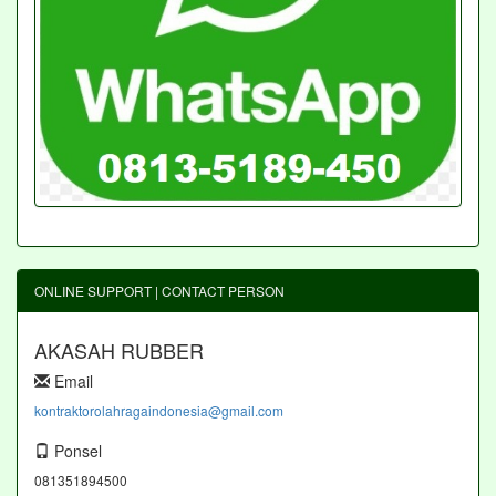
ONLINE SUPPORT | CONTACT PERSON
AKASAH RUBBER
Email
kontraktorolahragaindonesia@gmail.com
Ponsel
081351894500