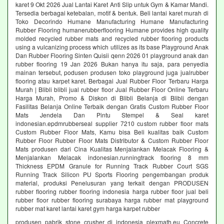
karet 9 Okt 2026 Jual Lantai Karet Anti Slip untuk Gym & Kamar Mandi.
Tersedia berbagai ketebalan, motif & bentuk. Beli lantai karet murah di
Toko Decorindo Humane Manufacturing Humane Manufacturing
Rubber Flooring humanerubberflooring Humane provides high quality
molded recycled rubber mats and recycled rubber flooring products
using a vulcanizing process which utilizes as its base Playground Anak
Dan Rubber Flooring Sinten Quisii qenn 2026 01 playground anak dan
rubber flooring 19 Jan 2026 Bukan hanya itu saja, para penyedia
mainan tersebut, podusen produsen toko playground juga jualrubber
flooring atau karpet karet. Berbagai Jual Rubber Floor Terbaru Harga
Murah | Blibli blibli jual rubber floor Jual Rubber Floor Online Terbaru
Harga Murah, Promo & Diskon di Blibli Belanja di Blibli dengan
Fasilitas Belanja Online Terbaik dengan Gratis Custom Rubber Floor
Mats Jendela Dan Pintu Stempel & Seal karet
indonesian.epdmrubberseal supplier 7210 custom rubber floor mats
Custom Rubber Floor Mats, Kamu bisa Beli kualitas baik Custom
Rubber Floor Rubber Floor Mats Distributor & Custom Rubber Floor
Mats produsen dari Cina Kualitas Menjalankan Melacak Flooring &
Menjalankan Melacak indonesian.runningtrack flooring 8 mm
Thickness EPDM Granule for Running Track Rubber Court SGS
Running Track Silicon PU Sports Flooring pengembangan produk
material, produksi Penelusuran yang terkait dengan PRODUSEN
rubber flooring rubber flooring indonesia harga rubber floor jual beli
rubber floor rubber flooring surabaya harga rubber mat playground
rubber mat karet lantai karet gym harga karpet rubber
produsen pabrik stone crusher di indonesia plexmath.eu Concrete