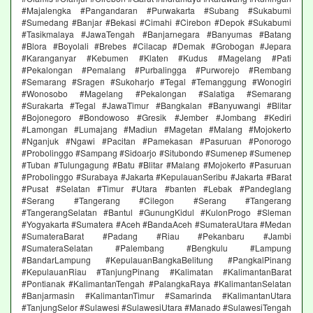
#Majalengka #Pangandaran #Purwakarta #Subang #Sukabumi
#Sumedang #Banjar #Bekasi #Cimahi #Cirebon #Depok #Sukabumi
#Tasikmalaya #JawaTengah #Banjarnegara #Banyumas #Batang
#Blora #Boyolali #Brebes #Cilacap #Demak #Grobogan #Jepara
#Karanganyar #Kebumen #Klaten #Kudus #Magelang #Pati
#Pekalongan #Pemalang #Purbalingga #Purworejo #Rembang
#Semarang #Sragen #Sukoharjo #Tegal #Temanggung #Wonogiri
#Wonosobo #Magelang #Pekalongan #Salatiga #Semarang
#Surakarta #Tegal #JawaTimur #Bangkalan #Banyuwangi #Blitar
#Bojonegoro #Bondowoso #Gresik #Jember #Jombang #Kediri
#Lamongan #Lumajang #Madiun #Magetan #Malang #Mojokerto
#Nganjuk #Ngawi #Pacitan #Pamekasan #Pasuruan #Ponorogo
#Probolinggo #Sampang #Sidoarjo #Situbondo #Sumenep #Sumenep
#Tuban #Tulungagung #Batu #Blitar #Malang #Mojokerto #Pasuruan
#Probolinggo #Surabaya #Jakarta #KepulauanSeribu #Jakarta #Barat
#Pusat #Selatan #Timur #Utara #banten #Lebak #Pandeglang
#Serang #Tangerang #Cilegon #Serang #Tangerang
#TangerangSelatan #Bantul #GunungKidul #KulonProgo #Sleman
#Yogyakarta #Sumatera #Aceh #BandaAceh #SumateraUtara #Medan
#SumateraBarat #Padang #Riau #Pekanbaru #Jambi
#SumateraSelatan #Palembang #Bengkulu #Lampung
#BandarLampung #KepulauanBangkaBelitung #PangkalPinang
#KepulauanRiau #TanjungPinang #Kalimatan #KalimantanBarat
#Pontianak #KalimantanTengah #PalangkaRaya #KalimantanSelatan
#Banjarmasin #KalimantanTimur #Samarinda #KalimantanUtara
#TanjungSelor #Sulawesi #SulawesiUtara #Manado #SulawesiTengah