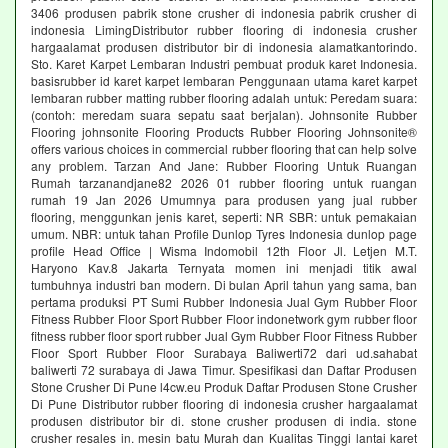
3406 produsen pabrik stone crusher di indonesia pabrik crusher di
indonesia LimingDistributor rubber flooring di indonesia crusher
hargaalamat produsen distributor bir di indonesia alamatkantorindo.
Sto. Karet Karpet Lembaran Industri pembuat produk karet Indonesia.
basisrubber id karet karpet lembaran Penggunaan utama karet karpet
lembaran rubber matting rubber flooring adalah untuk: Peredam suara:
(contoh: meredam suara sepatu saat berjalan). Johnsonite Rubber
Flooring johnsonite Flooring Products Rubber Flooring Johnsonite®
offers various choices in commercial rubber flooring that can help solve
any problem. Tarzan And Jane: Rubber Flooring Untuk Ruangan
Rumah tarzanandjane82 2026 01 rubber flooring untuk ruangan
rumah 19 Jan 2026 Umumnya para produsen yang jual rubber
flooring, menggunkan jenis karet, seperti: NR SBR: untuk pemakaian
umum. NBR: untuk tahan Profile Dunlop Tyres Indonesia dunlop page
profile Head Office | Wisma Indomobil 12th Floor Jl. Letjen M.T.
Haryono Kav.8 Jakarta Ternyata momen ini menjadi titik awal
tumbuhnya industri ban modern. Di bulan April tahun yang sama, ban
pertama produksi PT Sumi Rubber Indonesia Jual Gym Rubber Floor
Fitness Rubber Floor Sport Rubber Floor indonetwork gym rubber floor
fitness rubber floor sport rubber Jual Gym Rubber Floor Fitness Rubber
Floor Sport Rubber Floor Surabaya Baliwerti72 dari ud.sahabat
baliwerti 72 surabaya di Jawa Timur. Spesifikasi dan Daftar Produsen
Stone Crusher Di Pune l4cw.eu Produk Daftar Produsen Stone Crusher
Di Pune Distributor rubber flooring di indonesia crusher hargaalamat
produsen distributor bir di. stone crusher produsen di india. stone
crusher resales in. mesin batu Murah dan Kualitas Tinggi lantai karet