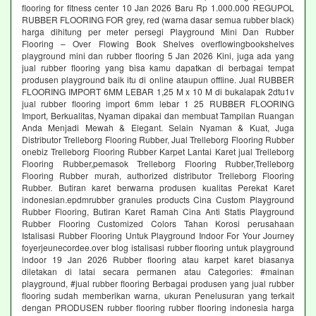
flooring for fitness center 10 Jan 2026 Baru Rp 1.000.000 REGUPOL
RUBBER FLOORING FOR grey, red (warna dasar semua rubber black)
harga dihitung per meter persegi Playground Mini Dan Rubber
Flooring – Over Flowing Book Shelves overflowingbookshelves
playground mini dan rubber flooring 5 Jan 2026 Kini, juga ada yang
jual rubber flooring yang bisa kamu dapatkan di berbagai tempat
produsen playground baik itu di online ataupun offline. Jual RUBBER
FLOORING IMPORT 6MM LEBAR 1,25 M x 10 M di bukalapak 2dtu1v
jual rubber flooring import 6mm lebar 1 25 RUBBER FLOORING
Import, Berkualitas, Nyaman dipakai dan membuat Tampilan Ruangan
Anda Menjadi Mewah & Elegant. Selain Nyaman & Kuat, Juga
Distributor Trelleborg Flooring Rubber, Jual Trelleborg Flooring Rubber
onebiz Trelleborg Flooring Rubber Karpet Lantai Karet jual Trelleborg
Flooring Rubber,pemasok Trelleborg Flooring Rubber,Trelleborg
Flooring Rubber murah, authorized distributor Trelleborg Flooring
Rubber. Butiran karet berwarna produsen kualitas Perekat Karet
indonesian.epdmrubber granules products Cina Custom Playground
Rubber Flooring, Butiran Karet Ramah Cina Anti Statis Playground
Rubber Flooring Customized Colors Tahan Korosi perusahaan
Istalisasi Rubber Flooring Untuk Playground Indoor For Your Journey
foyerjeunecordee.over blog istalisasi rubber flooring untuk playground
indoor 19 Jan 2026 Rubber flooring atau karpet karet biasanya
diletakan di latai secara permanen atau Categories: #mainan
playground, #jual rubber flooring Berbagai produsen yang jual rubber
flooring sudah memberikan warna, ukuran Penelusuran yang terkait
dengan PRODUSEN rubber flooring rubber flooring indonesia harga