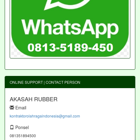
ONLINE SUPPORT | CONTACT PERSON
AKASAH RUBBER
Email
kontraktorolahragaindonesia@gmail.com
Ponsel
081351894500