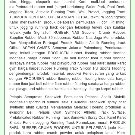
toko, hingga eksportir dan Lantai Karet mattJual perforated
matPerforared rubber mat (karpet berlubang Water Park, Pool Deck,
Jogging Track, Althletic Running Track, Wall Protect, Jogging Track
TEXMURA KONTRAKTOR LAPANGAN FUTSAL texmura joggingtrack
Kami menawarkan produk pelapisan permukaan (Floor Finishing)
untuk jogging running track dengan teknologi terkini dan kualitas
terbaik yaitu SigmaTurf RUBBER NAS Supplier Crumb Rubber,
Supplier Rubber Mesh 30 rubbernas Rubber Nas Juga Memproduksi
Dan Menyediakan Berbagai Produk Rubber Atletik Running track
Official ASEAN GAMES Senayan Jakarta Palembang Penelusuran
yang terkait dengan PRODUSEN rubber flooring rubber flooring
indonesia harga rubber floor jual beli rubber floor rubber flooring
surabaya harga rubber mat playground rubber mat karet lantai karet
gym harga karpet rubber Running Track Silicon PU Sports Flooring
pengembangan produk material, produksi Penelusuran yang terkait
dengan PRODUSEN rubber flooring rubber flooring indonesia harga
rubber floor jual beli rubber floor rubber flooring surabaya harga rubber
mat playground rubber mat karet lantai karet gym harga karpet rubber
Pelapis Semprotan Sandwich Permukaan Pelacak Atletik Sintetik
indonesian.sportcourt surface sale 10486993 sandwich spray coat
synthetic athlit kualitas Menjalankan Melacak Flooring produsen &
eksportir Beli Pelapis Coat Synthetic Athletic Track Surface,
Prefabricated Rubber Running Track Sandwich Spray Coat Karet Karet
Sintetis Penuh Jogging Running Track Permukaan. murah PRODUK
BARU RUBBER CRUMB POWDER UNTUK PELAPISAN jualo iklan
produk baru rubber crumb powder untuk pelapisan lantai Kami