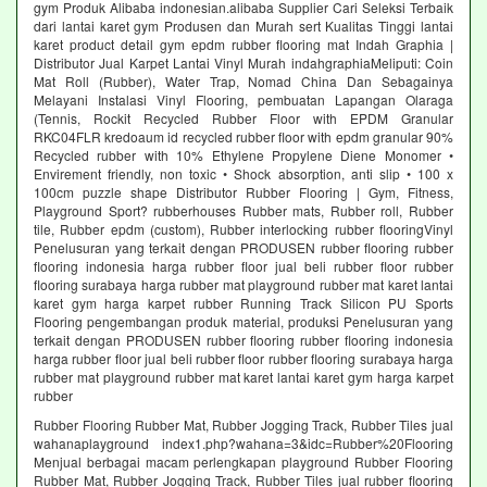
gym Produk Alibaba indonesian.alibaba Supplier Cari Seleksi Terbaik
dari lantai karet gym Produsen dan Murah sert Kualitas Tinggi lantai
karet product detail gym epdm rubber flooring mat Indah Graphia |
Distributor Jual Karpet Lantai Vinyl Murah indahgraphiaMeliputi: Coin
Mat Roll (Rubber), Water Trap, Nomad China Dan Sebagainya
Melayani Instalasi Vinyl Flooring, pembuatan Lapangan Olaraga
(Tennis, Rockit Recycled Rubber Floor with EPDM Granular
RKC04FLR kredoaum id recycled rubber floor with epdm granular 90%
Recycled rubber with 10% Ethylene Propylene Diene Monomer •
Envirement friendly, non toxic • Shock absorption, anti slip • 100 x
100cm puzzle shape Distributor Rubber Flooring | Gym, Fitness,
Playground Sport? rubberhouses Rubber mats, Rubber roll, Rubber
tile, Rubber epdm (custom), Rubber interlocking rubber flooringVinyl
Penelusuran yang terkait dengan PRODUSEN rubber flooring rubber
flooring indonesia harga rubber floor jual beli rubber floor rubber
flooring surabaya harga rubber mat playground rubber mat karet lantai
karet gym harga karpet rubber Running Track Silicon PU Sports
Flooring pengembangan produk material, produksi Penelusuran yang
terkait dengan PRODUSEN rubber flooring rubber flooring indonesia
harga rubber floor jual beli rubber floor rubber flooring surabaya harga
rubber mat playground rubber mat karet lantai karet gym harga karpet
rubber
Rubber Flooring Rubber Mat, Rubber Jogging Track, Rubber Tiles jual
wahanaplayground index1.php?wahana=3&idc=Rubber%20Flooring
Menjual berbagai macam perlengkapan playground Rubber Flooring
Rubber Mat, Rubber Jogging Track, Rubber Tiles jual rubber flooring