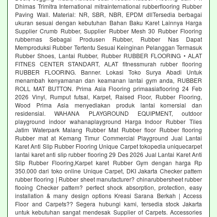
Dhimas Trimitra International mitrainternational rubberflooring Rubber
Paving Wall. Material: NR, SBR, NBR, EPDM dllTersedia berbagai
ukuran sesuai dengan kebutuhan Bahan Baku Karet Lainnya Harga
Supplier Crumb Rubber, Supplier Rubber Mesh 30 Rubber Flooring
rubbernas Sebagai Produsen Rubber, Rubber Nas Dapat
Memproduksi Rubber Tertentu Sesuai Keinginan Pelanggan Termasuk
Rubber Shoes, Lantai Rubber, Rubber RUBBER FLOORING • ALAT
FITNES CENTER STANDART, ALAT fitnessmurah rubber flooring
RUBBER FLOORING. Banner. Lokasi Toko Surya Abadi Untuk
menambah kenyamanan dan keamanan lantai gym anda, RUBBER
ROLL MAT BUTTON. Prima Asia Flooring primaasiaflooring 24 Feb
2026 Vinyl, Rumput futsal, Karpet, Raised Floor, Rubber Flooring,
Wood Prima Asia menyediakan produk lantai komersial dan
residensial. WAHANA PLAYGROUND EQUIPMENT, outdoor
playground indoor wahanaplayground Harga Indoor Rubber Tiles
Jatim Waterpark Malang Rubber Mat Rubber floor Rubber flooring
Rubber mat at Kemang Timur Commercial Playground Jual Lantai
Karet Anti Slip Rubber Flooring Unique Carpet tokopedia uniquecarpet
lantai karet anti slip rubber flooring 29 Des 2026 Jual Lantai Karet Anti
Slip Rubber Flooring,Karpet karet Rubber Gym dengan harga Rp
350.000 dari toko online Unique Carpet, DKI Jakarta Checker pattem
rubber flooring | Rubber sheet manufacturer? chinarubbersheet rubber
flooing Checker pattem? perfect shock absorption, protection, easy
installation & many design options Kreasi Sarana Berkah | Access
Floor and Carpets?? Segera hubungi kami, tersedia stock Jakarta
untuk kebutuhan sangat mendesak Supplier of Carpets. Accessories