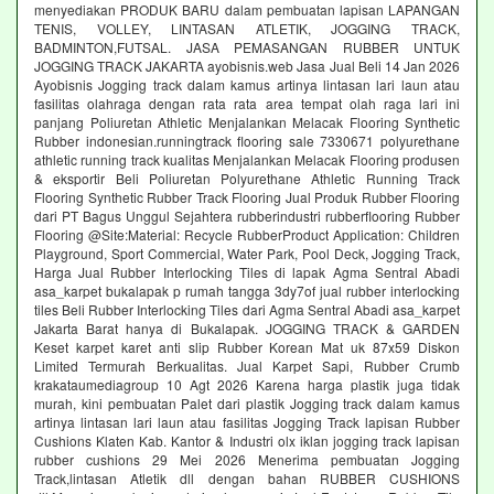
menyediakan PRODUK BARU dalam pembuatan lapisan LAPANGAN
TENIS, VOLLEY, LINTASAN ATLETIK, JOGGING TRACK,
BADMINTON,FUTSAL. JASA PEMASANGAN RUBBER UNTUK
JOGGING TRACK JAKARTA ayobisnis.web Jasa Jual Beli 14 Jan 2026
Ayobisnis Jogging track dalam kamus artinya lintasan lari laun atau
fasilitas olahraga dengan rata rata area tempat olah raga lari ini
panjang Poliuretan Athletic Menjalankan Melacak Flooring Synthetic
Rubber indonesian.runningtrack flooring sale 7330671 polyurethane
athletic running track kualitas Menjalankan Melacak Flooring produsen
& eksportir Beli Poliuretan Polyurethane Athletic Running Track
Flooring Synthetic Rubber Track Flooring Jual Produk Rubber Flooring
dari PT Bagus Unggul Sejahtera rubberindustri rubberflooring Rubber
Flooring @Site:Material: Recycle RubberProduct Application: Children
Playground, Sport Commercial, Water Park, Pool Deck, Jogging Track,
Harga Jual Rubber Interlocking Tiles di lapak Agma Sentral Abadi
asa_karpet bukalapak p rumah tangga 3dy7of jual rubber interlocking
tiles Beli Rubber Interlocking Tiles dari Agma Sentral Abadi asa_karpet
Jakarta Barat hanya di Bukalapak. JOGGING TRACK & GARDEN
Keset karpet karet anti slip Rubber Korean Mat uk 87x59 Diskon
Limited Termurah Berkualitas. Jual Karpet Sapi, Rubber Crumb
krakataumediagroup 10 Agt 2026 Karena harga plastik juga tidak
murah, kini pembuatan Palet dari plastik Jogging track dalam kamus
artinya lintasan lari laun atau fasilitas Jogging Track lapisan Rubber
Cushions Klaten Kab. Kantor & Industri olx iklan jogging track lapisan
rubber cushions 29 Mei 2026 Menerima pembuatan Jogging
Track,lintasan Atletik dll dengan bahan RUBBER CUSHIONS