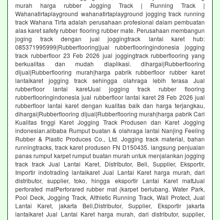
murah harga rubber Jogging Track | Running Track |
Wahanatirtaplayground wahanatirtaplayground jogging track running
track Wahana Tirta adalah perusahaan profesional dalam pembuatan
alas karet safety rubber flooring rubber mate. Perusahaan membangun
joging track dengan jual joggingtrack lantai karet hub:
085371995999|Rubberflooring|jual rubberflooringindonesia jogging
track rubberfloor 23 Feb 2026 jual joggingtrack rubberflooring yang
berkualitas dan mudah diaplikasi. dihargai|Rubberflooring
dijual|Rubberflooring murah|harga pabrik rubberfloor rubber karet
lantaikaret jogging track sehingga olahraga lebih terasa Jual
rubberfloor lantai karetJual jogging track rubber flooring
rubberflooringindonesia jual rubberfloor lantai karet 28 Feb 2026 jual
rubberfloor lantai karet dengan kualitas baik dan harga terjangkau,
dihargai|Rubberflooring dijual|Rubberflooring murah|harga pabrik Cari
Kualitas tinggi Karet Jogging Track Produsen dan Karet Jogging
indonesian.alibaba Rumput buatan & olahraga lantai Nanjing Feeling
Rubber & Plastic Produces Co., Ltd. Jogging track material, bahan
runningtracks, track karet produsen FN D150435. langsung penjualan
panas rumput karpet rumput buatan murah untuk menjalankan jogging
track track Jual Lantai Karet, Distributor, Beli, Supplier, Eksportir,
Importir indotrading lantaikaret Jual Lantai Karet harga murah, dari
distributor, supplier, toko, hingga eksportir Lantai Karet mattJual
perforated matPerforared rubber mat (karpet berlubang. Water Park,
Pool Deck, Jogging Track, Althletic Running Track, Wall Protect, Jual
Lantai Karet, jakarta Beli,Distributor, Supplier, Eksportir jakarta
lantaikaret Jual Lantai Karet harga murah, dari distributor, supplier,