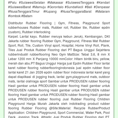
#Palu #SulawesiSelatan #Makassar #SulawesiTenggara #Kendari
#SulawesiBarat #Mamuju #Gorontalo #SundaKecil #Bali #Denpasar
#NusaTenggaraTimur #Kupang #NusaTenggaraBarat #Mataram
#lombok #Batam
Distributor Rubber Flooring | Gym, Fitness, Playground Sport
rubberhouses Rubber mats, Rubber roll, Rubber tile, Rubber epdm
(custom), Rubber interlocking
Karpet. Lantai kayu. Rubber meruya kebun Jeruk), Kembangan, DKI
Jakarta rubber flooring Rubber Gym, Playground, Fitness Mat Rubber
Sport, Roll, Tile, Custom Vinyl sport, Hospital, Home Vinyl Roll, Plank,
Tiles Jual Produk Rubber Flooring dari PT Bagus Unggul Sejahtera
rubberindustri rubberflooring Neo Gym MatSize: Tebal 3,6, 8 mm X
Lebar 1200 mm X Panjang 10000 mmColor: Hitam bintik biru, yellow,
merah dan abu.PT Bagus Unggul Harga jual Epdm Rubber Floor lantai
karet rubber flooring rubberflooringindonesia jual epdm rubber floor
lantai karet 21 Jan 2026 epdm rubber floor indonesia lantai karet yang
dapat diaplikasi di jogging track, lantai gym,playground mats, outdoor
mats, lantai olahraga sport Gambar untuk PRODUSEN rubber flooring
Hasil gambar untuk PRODUSEN rubber flooring Hasil gambar untuk
PRODUSEN rubber flooring Hasil gambar untuk PRODUSEN rubber
flooring Hasil gambar untuk PRODUSEN rubber flooring Hasil gambar
untuk PRODUSEN rubber flooring Jual Rubber Flooring Children
Playground Harga Murah Jakarta oleh indotrading product rubber
flooring Rubber Flooring @Site:Material: Recycle RubberProduct
Application: Children Playground, Sport Commercial, Water Park, Pool
Deck, Jogging Track, Athletic Jual Produk Rubber Flooring dari PT.