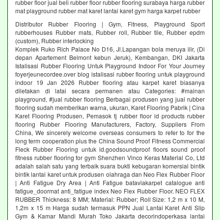
rubber floor jual beli rubber floor rubber flooring surabaya harga rubber
mat playground rubber mat karet lantai karet gym harga karpet rubber
Distributor Rubber Flooring | Gym, Fitness, Playground Sport
rubberhouses Rubber mats, Rubber roll, Rubber tile, Rubber epdm
(custom), Rubber interlocking
Komplek Ruko Rich Palace No D16, Jl.Lapangan bola meruya ilir, (Di
depan Apartement Belmont kebun Jeruk), Kembangan, DKI Jakarta
Istalisasi Rubber Flooring Untuk Playground Indoor For Your Journey
foyerjeunecordee.over blog istalisasi rubber flooring untuk playground
indoor 19 Jan 2026 Rubber flooring atau karpet karet biasanya
diletakan di latai secara permanen atau Categories: #mainan
playground, #jual rubber flooring Berbagai produsen yang jual rubber
flooring sudah memberikan warna, ukuran, Karet Flooring Pabrik | Cina
Karet Flooring Produsen, Pemasok tj rubber floor id products rubber
flooring Rubber Flooring Manufacturers, Factory, Suppliers From
China, We sincerely welcome overseas consumers to refer to for the
long term cooperation plus the China Sound Proof Fitness Commercial
Fleck Rubber Flooring untuk id.goodsoundproof floors sound proof
fitness rubber flooring for gym Shenzhen Vinco Keras Material Co, Ltd
adalah salah satu yang terbaik suara bukti kebugaran komersial bintik
bintik lantai karet untuk produsen olahraga dan Neo Flex Rubber Floor
| Anti Fatigue Dry Area | Anti Fatigue bataviakarpet catalogue anti
fatigue_doormat anti_fatigue index Neo Flex Rubber Floor. NEO FLEX
RUBBER Thickness: 8 MM; Material: Rubber; Roll Size: 1,2 m x 10 M,
1,2m x 15 m Harga sudah termasuk PPN Jual Lantai Karet Anti Slip
Gym & Kamar Mandi Murah Toko Jakarta decorindoperkasa lantai