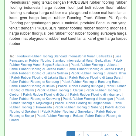
Penelusuran yang terkait dengan PRODUSEN rubber flooring rubber
flooring indonesia harga rubber floor jual beli rubber floor rubber
flooring surabaya harga rubber mat playground rubber mat karet lantai
karet gym harga karpet rubber Running Track Silicon PU Sports
Flooring pengembangan produk material, produksi Penelusuran yang
terkait dengan PRODUSEN rubber flooring rubber flooring indonesia
harga rubber floor jual beli rubber floor rubber flooring surabaya harga
rubber mat playground rubber mat karet lantai karet gym harga karpet
rubber
Tag :
Produksi Rubber Flooring Standard Internasional Murah Berkualitas
|
Jasa
Pemasangan Rubber Flooring Standard Internasional Murah Berkualitas
|
Pabrik
Rubber Flooring Murah Bagus Berkualitas
|
Pabrik Rubber Flooring di Jakarta
|
Pabrik Rubber Flooring di Jakarta Barat
|
Pabrik Rubber Flooring di Jakarta Pusat
|
Pabrik Rubber Flooring di Jakarta Selatan
|
Pabrik Rubber Flooring di Jakarta Timur
|
Pabrik Rubber Flooring di Jakarta Utara
|
Pabrik Rubber Flooring di Jawa Barat
|
Pabrik Rubber Flooring di Bandung
|
Pabrik Rubber Flooring di Bandung Barat
|
Pabrik Rubber Flooring di Bekasi
|
Pabrik Rubber Flooring di Bogor
|
Pabrik Rubber
Flooring di Ciamis
|
Pabrik Rubber Flooring di Cianjur
|
Pabrik Rubber Flooring di
Cirebon
|
Pabrik Rubber Flooring di Garut
|
Pabrik Rubber Flooring di Indramayu
|
Pabrik Rubber Flooring di Karawang
|
Pabrik Rubber Flooring di Kuningan
|
Pabrik
Rubber Flooring di Majalengka
|
Pabrik Rubber Flooring di Pangandaran
|
Pabrik
Rubber Flooring di Purwakarta
|
Pabrik Rubber Flooring di Subang
|
Pabrik Rubber
Flooring di Sukabumi
|
Pabrik Rubber Flooring di Sumedang
|
Pabrik Rubber
Flooring di Banjar
|
Pabrik Rubber Flooring di Bekasi
|
Pabrik Rubber Flooring di
Cimahi
|
(current)
1
2
3
...
69