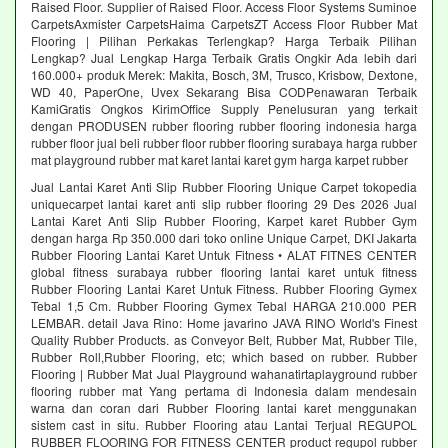
Raised Floor. Supplier of Raised Floor. Access Floor Systems Suminoe
CarpetsAxmister CarpetsHaima CarpetsZT Access Floor Rubber Mat
Flooring | Pilihan Perkakas Terlengkap? Harga Terbaik Pilihan
Lengkap? Jual Lengkap Harga Terbaik Gratis Ongkir Ada lebih dari
160.000+ produk Merek: Makita, Bosch, 3M, Trusco, Krisbow, Dextone,
WD 40, PaperOne, Uvex Sekarang Bisa CODPenawaran Terbaik
KamiGratis Ongkos KirimOffice Supply Penelusuran yang terkait
dengan PRODUSEN rubber flooring rubber flooring indonesia harga
rubber floor jual beli rubber floor rubber flooring surabaya harga rubber
mat playground rubber mat karet lantai karet gym harga karpet rubber
Jual Lantai Karet Anti Slip Rubber Flooring Unique Carpet tokopedia
uniquecarpet lantai karet anti slip rubber flooring 29 Des 2026 Jual
Lantai Karet Anti Slip Rubber Flooring, Karpet karet Rubber Gym
dengan harga Rp 350.000 dari toko online Unique Carpet, DKI Jakarta
Rubber Flooring Lantai Karet Untuk Fitness • ALAT FITNES CENTER
global fitness surabaya rubber flooring lantai karet untuk fitness
Rubber Flooring Lantai Karet Untuk Fitness. Rubber Flooring Gymex
Tebal 1,5 Cm. Rubber Flooring Gymex Tebal HARGA 210.000 PER
LEMBAR. detail Java Rino: Home javarino JAVA RINO World's Finest
Quality Rubber Products. as Conveyor Belt, Rubber Mat, Rubber Tile,
Rubber Roll,Rubber Flooring, etc; which based on rubber. Rubber
Flooring | Rubber Mat Jual Playground wahanatirtaplayground rubber
flooring rubber mat Yang pertama di Indonesia dalam mendesain
warna dan coran dari Rubber Flooring lantai karet menggunakan
sistem cast in situ. Rubber Flooring atau Lantai Terjual REGUPOL
RUBBER FLOORING FOR FITNESS CENTER product regupol rubber