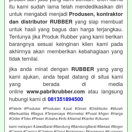
itu kami sudah lama telah mendedikasikan diri
untuk mengabdi menjadi
Produsen, kontraktor
yang siap membuat
dan distributor RUBBER
untuk hasil yang bagus dan harga terjangkau.
Tentunya jika Produk Rubber yang kami berikan
barangnya sesuai keinginan klien kami pada
akhirmya akan memberikan kebahagiaan yang
tidak ternilai.
jika anda minat dengan
yang yang
RUBBER
kami ajukan, anda tepat datang di situs kami
yang berada di media
online
atau langsung
www.pabrikrubber.com
hubungi kami di
081351894500
#Pabrik #Produksi #Produsen #Jual #Grosir #Distributor #Murah
#Berkualitas #Bagus #Terpercaya #Konveksi #Pusat #Agen #Harga
#Order #Toko #Pesan #Usaha #Info #Alamat #Kantor #Ukuran
kami melayani #JawaBarat #Bandung #BandungBarat #Bekasi #Bogor
#Ciamis #Cianjur #Cirebon #Garut #Indramayu #Karawang #Kuningan