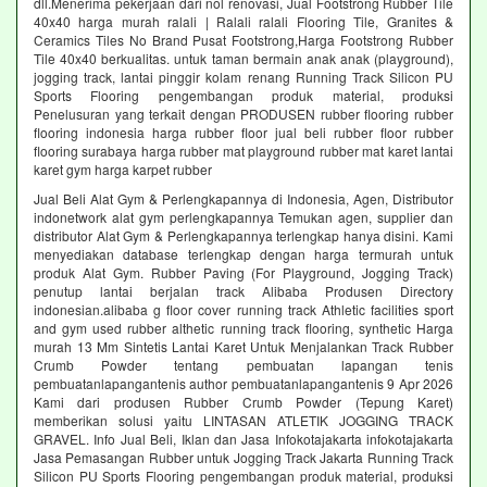
dll.Menerima pekerjaan dari nol renovasi, Jual Footstrong Rubber Tile
40x40 harga murah ralali | Ralali ralali Flooring Tile, Granites &
Ceramics Tiles No Brand Pusat Footstrong,Harga Footstrong Rubber
Tile 40x40 berkualitas. untuk taman bermain anak anak (playground),
jogging track, lantai pinggir kolam renang Running Track Silicon PU
Sports Flooring pengembangan produk material, produksi
Penelusuran yang terkait dengan PRODUSEN rubber flooring rubber
flooring indonesia harga rubber floor jual beli rubber floor rubber
flooring surabaya harga rubber mat playground rubber mat karet lantai
karet gym harga karpet rubber
Jual Beli Alat Gym & Perlengkapannya di Indonesia, Agen, Distributor
indonetwork alat gym perlengkapannya Temukan agen, supplier dan
distributor Alat Gym & Perlengkapannya terlengkap hanya disini. Kami
menyediakan database terlengkap dengan harga termurah untuk
produk Alat Gym. Rubber Paving (For Playground, Jogging Track)
penutup lantai berjalan track Alibaba Produsen Directory
indonesian.alibaba g floor cover running track Athletic facilities sport
and gym used rubber althetic running track flooring, synthetic Harga
murah 13 Mm Sintetis Lantai Karet Untuk Menjalankan Track Rubber
Crumb Powder tentang pembuatan lapangan tenis
pembuatanlapangantenis author pembuatanlapangantenis 9 Apr 2026
Kami dari produsen Rubber Crumb Powder (Tepung Karet)
memberikan solusi yaitu LINTASAN ATLETIK JOGGING TRACK
GRAVEL. Info Jual Beli, Iklan dan Jasa Infokotajakarta infokotajakarta
Jasa Pemasangan Rubber untuk Jogging Track Jakarta Running Track
Silicon PU Sports Flooring pengembangan produk material, produksi