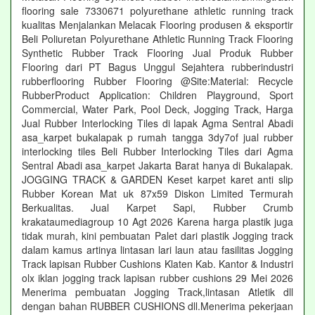
flooring sale 7330671 polyurethane athletic running track
kualitas Menjalankan Melacak Flooring produsen & eksportir
Beli Poliuretan Polyurethane Athletic Running Track Flooring
Synthetic Rubber Track Flooring Jual Produk Rubber
Flooring dari PT Bagus Unggul Sejahtera rubberindustri
rubberflooring Rubber Flooring @Site:Material: Recycle
RubberProduct Application: Children Playground, Sport
Commercial, Water Park, Pool Deck, Jogging Track, Harga
Jual Rubber Interlocking Tiles di lapak Agma Sentral Abadi
asa_karpet bukalapak p rumah tangga 3dy7of jual rubber
interlocking tiles Beli Rubber Interlocking Tiles dari Agma
Sentral Abadi asa_karpet Jakarta Barat hanya di Bukalapak.
JOGGING TRACK & GARDEN Keset karpet karet anti slip
Rubber Korean Mat uk 87x59 Diskon Limited Termurah
Berkualitas. Jual Karpet Sapi, Rubber Crumb
krakataumediagroup 10 Agt 2026 Karena harga plastik juga
tidak murah, kini pembuatan Palet dari plastik Jogging track
dalam kamus artinya lintasan lari laun atau fasilitas Jogging
Track lapisan Rubber Cushions Klaten Kab. Kantor & Industri
olx iklan jogging track lapisan rubber cushions 29 Mei 2026
Menerima pembuatan Jogging Track,lintasan Atletik dll
dengan bahan RUBBER CUSHIONS dll.Menerima pekerjaan