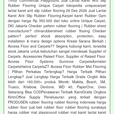
Timur Commercial Playground Jual Lantai Karet Anti Slip
Rubber Flooring Unique Carpet tokopedia uniquecarpet
lantai karet anti slip rubber flooring 29 Des 2026 Jual Lantai
Karet Anti Slip Rubber Flooring,Karpet karet Rubber Gym
dengan harga Rp 350.000 dari toko online Unique Carpet,
DKI Jakarta Checker pattem rubber flooring | Rubber sheet
manufacturer? chinarubbersheet rubber flooing Checker
pattem? perfect shock absorption, protection, easy
installation & many design options Kreasi Sarana Berkah |
Access Floor and Carpets?? Segera hubungi kami, tersedia
stock Jakarta untuk kebutuhan sangat mendesak Supplier of
Carpets. Accessories Raised Floor. Supplier of Raised Floor.
Access Floor Systems Suminoe CarpetsAxmister
CarpetsHaima CarpetsZT Access Floor Rubber Mat Flooring
| Pilihan Perkakas Terlengkap? Harga Terbaik Pilihan
Lengkap? Jual Lengkap Harga Terbaik Gratis Ongkir Ada
lebih dari 160.000+ produk Merek: Makita, Bosch, 3M,
Trusco, Krisbow, Dextone, WD 40, PaperOne, Uvex
Sekarang Bisa CODPenawaran Terbaik KamiGratis Ongkos
KirimOffice Supply Penelusuran yang terkait dengan
PRODUSEN rubber flooring rubber flooring indonesia harga
rubber floor jual beli rubber floor rubber flooring surabaya
harga rubber mat playground rubber mat karet lantai karet