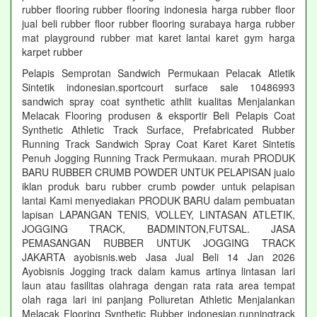
rubber flooring rubber flooring indonesia harga rubber floor
jual beli rubber floor rubber flooring surabaya harga rubber
mat playground rubber mat karet lantai karet gym harga
karpet rubber
Pelapis Semprotan Sandwich Permukaan Pelacak Atletik
Sintetik indonesian.sportcourt surface sale 10486993
sandwich spray coat synthetic athlit kualitas Menjalankan
Melacak Flooring produsen & eksportir Beli Pelapis Coat
Synthetic Athletic Track Surface, Prefabricated Rubber
Running Track Sandwich Spray Coat Karet Karet Sintetis
Penuh Jogging Running Track Permukaan. murah PRODUK
BARU RUBBER CRUMB POWDER UNTUK PELAPISAN jualo
iklan produk baru rubber crumb powder untuk pelapisan
lantai Kami menyediakan PRODUK BARU dalam pembuatan
lapisan LAPANGAN TENIS, VOLLEY, LINTASAN ATLETIK,
JOGGING TRACK, BADMINTON,FUTSAL. JASA
PEMASANGAN RUBBER UNTUK JOGGING TRACK
JAKARTA ayobisnis.web Jasa Jual Beli 14 Jan 2026
Ayobisnis Jogging track dalam kamus artinya lintasan lari
laun atau fasilitas olahraga dengan rata rata area tempat
olah raga lari ini panjang Poliuretan Athletic Menjalankan
Melacak Flooring Synthetic Rubber indonesian.runningtrack