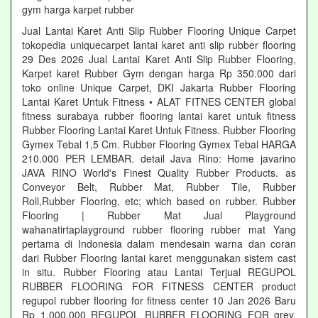
gym harga karpet rubber
Jual Lantai Karet Anti Slip Rubber Flooring Unique Carpet
tokopedia uniquecarpet lantai karet anti slip rubber flooring
29 Des 2026 Jual Lantai Karet Anti Slip Rubber Flooring,
Karpet karet Rubber Gym dengan harga Rp 350.000 dari
toko online Unique Carpet, DKI Jakarta Rubber Flooring
Lantai Karet Untuk Fitness • ALAT FITNES CENTER global
fitness surabaya rubber flooring lantai karet untuk fitness
Rubber Flooring Lantai Karet Untuk Fitness. Rubber Flooring
Gymex Tebal 1,5 Cm. Rubber Flooring Gymex Tebal HARGA
210.000 PER LEMBAR. detail Java Rino: Home javarino
JAVA RINO World's Finest Quality Rubber Products. as
Conveyor Belt, Rubber Mat, Rubber Tile, Rubber
Roll,Rubber Flooring, etc; which based on rubber. Rubber
Flooring | Rubber Mat Jual Playground
wahanatirtaplayground rubber flooring rubber mat Yang
pertama di Indonesia dalam mendesain warna dan coran
dari Rubber Flooring lantai karet menggunakan sistem cast
in situ. Rubber Flooring atau Lantai Terjual REGUPOL
RUBBER FLOORING FOR FITNESS CENTER product
regupol rubber flooring for fitness center 10 Jan 2026 Baru
Rp 1.000.000 REGUPOL RUBBER FLOORING FOR grey,