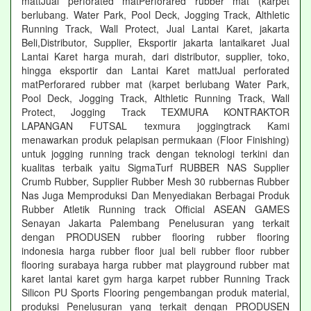
mattJual perforated matPerforared rubber mat (karpet
berlubang. Water Park, Pool Deck, Jogging Track, Althletic
Running Track, Wall Protect, Jual Lantai Karet, jakarta
Beli,Distributor, Supplier, Eksportir jakarta lantaikaret Jual
Lantai Karet harga murah, dari distributor, supplier, toko,
hingga eksportir dan Lantai Karet mattJual perforated
matPerforared rubber mat (karpet berlubang Water Park,
Pool Deck, Jogging Track, Althletic Running Track, Wall
Protect, Jogging Track TEXMURA KONTRAKTOR
LAPANGAN FUTSAL texmura joggingtrack Kami
menawarkan produk pelapisan permukaan (Floor Finishing)
untuk jogging running track dengan teknologi terkini dan
kualitas terbaik yaitu SigmaTurf RUBBER NAS Supplier
Crumb Rubber, Supplier Rubber Mesh 30 rubbernas Rubber
Nas Juga Memproduksi Dan Menyediakan Berbagai Produk
Rubber Atletik Running track Official ASEAN GAMES
Senayan Jakarta Palembang Penelusuran yang terkait
dengan PRODUSEN rubber flooring rubber flooring
indonesia harga rubber floor jual beli rubber floor rubber
flooring surabaya harga rubber mat playground rubber mat
karet lantai karet gym harga karpet rubber Running Track
Silicon PU Sports Flooring pengembangan produk material,
produksi Penelusuran yang terkait dengan PRODUSEN