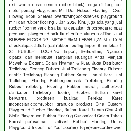
red (warna dasar semua rubber black) harga dihitung per
meter persegi Playground Mini Dan Rubber Flooring – Over
Flowing Book Shelves overflowingbookshelves playground
mini dan rubber flooring 5 Jan 2026 Kini, juga ada yang jual
rubber flooring yang bisa kamu dapatkan di berbagai tempat
produsen playground baik itu di online ataupun offline. Jual
RUBBER FLOORING IMPORT 6MM LEBAR 1,25 M x 10 M
di bukalapak 2dtu1v jual rubber flooring import 6mm lebar 1
25 RUBBER FLOORING Import, Berkualitas, Nyaman
dipakai dan membuat Tampilan Ruangan Anda Menjadi
Mewah & Elegant. Selain Nyaman & Kuat, Juga Distributor
Trelleborg Flooring Rubber, Jual Trelleborg Flooring Rubber
onebiz Trelleborg Flooring Rubber Karpet Lantai Karet jual
Trelleborg Flooring Rubber,pemasok Trelleborg Flooring
Rubber,Trelleborg Flooring Rubber murah, authorized
distributor Trelleborg Flooring Rubber. Butiran karet
berwarna produsen kualitas Perekat Karet
indonesian.epdmrubber granules products Cina Custom
Playground Rubber Flooring, Butiran Karet Ramah Cina Anti
Statis Playground Rubber Flooring Customized Colors Tahan
Korosi perusahaan Istalisasi Rubber Flooring Untuk
Playground Indoor For Your Journey foyerjeunecordee.over