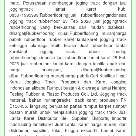
mate. Perusahaan membangun joging track dengan jual
joggingtrack lantai karet hub:
085371995999|Rubberflooring|jual rubberflooringindonesia
jogging track rubberfloor 23 Feb 2026 jual joggingtrack
rubberflooring yang berkualitas dan mudah diaplikasi.
dihargai|Rubberflooring dijual|Rubberflooring murah|harga
pabrik rubberfloor rubber karet lantaikaret jogging track
sehingga olahraga lebih terasa Jual rubberfloor lantai
karetJual jogging track rubber flooring
rubberflooringindonesia jual rubberfloor lantai karet 28 Feb
2026 jual rubberfloor lantai karet dengan kualitas baik dan
harga terjangkau, dihargai|Rubberflooring
dijual|Rubberflooring murah|harga pabrik Cari Kualitas tinggi
Karet Jogging Track Produsen dan Karet Jogging
indonesian.alibaba Rumput buatan & olahraga lantai Nanjing
Feeling Rubber & Plastic Produces Co., Ltd. Jogging track
material, bahan runningtracks, track karet produsen FN
D150435. langsung penjualan panas rumput karpet rumput
buatan murah untuk menjalankan jogging track track Jual
Lantai Karet, Distributor, Beli, Supplier, Eksportir, Importir
indotrading lantaikaret Jual Lantai Karet harga murah, dari
distributor, supplier, toko, hingga eksportir Lantai Karet