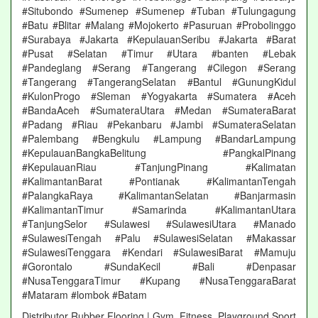
#Situbondo #Sumenep #Sumenep #Tuban #Tulungagung
#Batu #Blitar #Malang #Mojokerto #Pasuruan #Probolinggo
#Surabaya #Jakarta #KepulauanSeribu #Jakarta #Barat
#Pusat #Selatan #Timur #Utara #banten #Lebak
#Pandeglang #Serang #Tangerang #Cilegon #Serang
#Tangerang #TangerangSelatan #Bantul #GunungKidul
#KulonProgo #Sleman #Yogyakarta #Sumatera #Aceh
#BandaAceh #SumateraUtara #Medan #SumateraBarat
#Padang #Riau #Pekanbaru #Jambi #SumateraSelatan
#Palembang #Bengkulu #Lampung #BandarLampung
#KepulauanBangkaBelitung #PangkalPinang
#KepulauanRiau #TanjungPinang #Kalimatan
#KalimantanBarat #Pontianak #KalimantanTengah
#PalangkaRaya #KalimantanSelatan #Banjarmasin
#KalimantanTimur #Samarinda #KalimantanUtara
#TanjungSelor #Sulawesi #SulawesiUtara #Manado
#SulawesiTengah #Palu #SulawesiSelatan #Makassar
#SulawesiTenggara #Kendari #SulawesiBarat #Mamuju
#Gorontalo #SundaKecil #Bali #Denpasar
#NusaTenggaraTimur #Kupang #NusaTenggaraBarat
#Mataram #lombok #Batam
Distributor Rubber Flooring | Gym, Fitness, Playground Sport