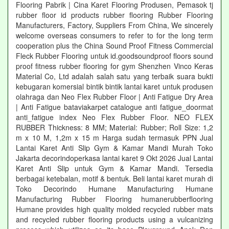
Flooring Pabrik | Cina Karet Flooring Produsen, Pemasok tj
rubber floor id products rubber flooring Rubber Flooring
Manufacturers, Factory, Suppliers From China, We sincerely
welcome overseas consumers to refer to for the long term
cooperation plus the China Sound Proof Fitness Commercial
Fleck Rubber Flooring untuk id.goodsoundproof floors sound
proof fitness rubber flooring for gym Shenzhen Vinco Keras
Material Co, Ltd adalah salah satu yang terbaik suara bukti
kebugaran komersial bintik bintik lantai karet untuk produsen
olahraga dan Neo Flex Rubber Floor | Anti Fatigue Dry Area
| Anti Fatigue bataviakarpet catalogue anti fatigue_doormat
anti_fatigue index Neo Flex Rubber Floor. NEO FLEX
RUBBER Thickness: 8 MM; Material: Rubber; Roll Size: 1,2
m x 10 M, 1,2m x 15 m Harga sudah termasuk PPN Jual
Lantai Karet Anti Slip Gym & Kamar Mandi Murah Toko
Jakarta decorindoperkasa lantai karet 9 Okt 2026 Jual Lantai
Karet Anti Slip untuk Gym & Kamar Mandi. Tersedia
berbagai ketebalan, motif & bentuk. Beli lantai karet murah di
Toko Decorindo Humane Manufacturing Humane
Manufacturing Rubber Flooring humanerubberflooring
Humane provides high quality molded recycled rubber mats
and recycled rubber flooring products using a vulcanizing