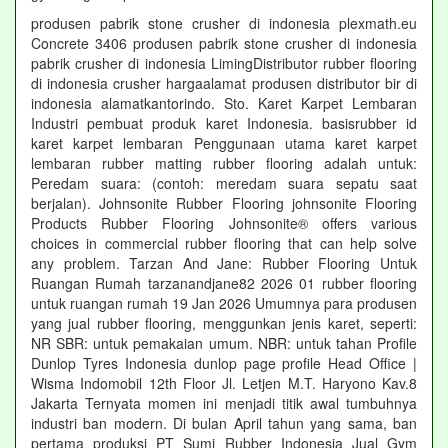
produsen pabrik stone crusher di indonesia plexmath.eu
Concrete 3406 produsen pabrik stone crusher di indonesia
pabrik crusher di indonesia LimingDistributor rubber flooring
di indonesia crusher hargaalamat produsen distributor bir di
indonesia alamatkantorindo. Sto. Karet Karpet Lembaran
Industri pembuat produk karet Indonesia. basisrubber id
karet karpet lembaran Penggunaan utama karet karpet
lembaran rubber matting rubber flooring adalah untuk:
Peredam suara: (contoh: meredam suara sepatu saat
berjalan). Johnsonite Rubber Flooring johnsonite Flooring
Products Rubber Flooring Johnsonite® offers various
choices in commercial rubber flooring that can help solve
any problem. Tarzan And Jane: Rubber Flooring Untuk
Ruangan Rumah tarzanandjane82 2026 01 rubber flooring
untuk ruangan rumah 19 Jan 2026 Umumnya para produsen
yang jual rubber flooring, menggunkan jenis karet, seperti:
NR SBR: untuk pemakaian umum. NBR: untuk tahan Profile
Dunlop Tyres Indonesia dunlop page profile Head Office |
Wisma Indomobil 12th Floor Jl. Letjen M.T. Haryono Kav.8
Jakarta Ternyata momen ini menjadi titik awal tumbuhnya
industri ban modern. Di bulan April tahun yang sama, ban
pertama produksi PT Sumi Rubber Indonesia Jual Gym