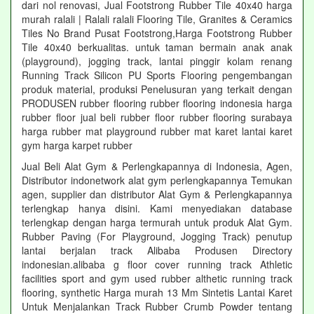
dari nol renovasi, Jual Footstrong Rubber Tile 40x40 harga
murah ralali | Ralali ralali Flooring Tile, Granites & Ceramics
Tiles No Brand Pusat Footstrong,Harga Footstrong Rubber
Tile 40x40 berkualitas. untuk taman bermain anak anak
(playground), jogging track, lantai pinggir kolam renang
Running Track Silicon PU Sports Flooring pengembangan
produk material, produksi Penelusuran yang terkait dengan
PRODUSEN rubber flooring rubber flooring indonesia harga
rubber floor jual beli rubber floor rubber flooring surabaya
harga rubber mat playground rubber mat karet lantai karet
gym harga karpet rubber
Jual Beli Alat Gym & Perlengkapannya di Indonesia, Agen,
Distributor indonetwork alat gym perlengkapannya Temukan
agen, supplier dan distributor Alat Gym & Perlengkapannya
terlengkap hanya disini. Kami menyediakan database
terlengkap dengan harga termurah untuk produk Alat Gym.
Rubber Paving (For Playground, Jogging Track) penutup
lantai berjalan track Alibaba Produsen Directory
indonesian.alibaba g floor cover running track Athletic
facilities sport and gym used rubber althetic running track
flooring, synthetic Harga murah 13 Mm Sintetis Lantai Karet
Untuk Menjalankan Track Rubber Crumb Powder tentang