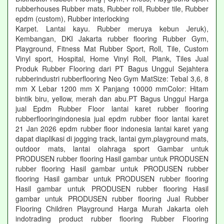
rubberhouses Rubber mats, Rubber roll, Rubber tile, Rubber
epdm (custom), Rubber interlocking
Karpet. Lantai kayu. Rubber meruya kebun Jeruk),
Kembangan, DKI Jakarta rubber flooring Rubber Gym,
Playground, Fitness Mat Rubber Sport, Roll, Tile, Custom
Vinyl sport, Hospital, Home Vinyl Roll, Plank, Tiles Jual
Produk Rubber Flooring dari PT Bagus Unggul Sejahtera
rubberindustri rubberflooring Neo Gym MatSize: Tebal 3,6, 8
mm X Lebar 1200 mm X Panjang 10000 mmColor: Hitam
bintik biru, yellow, merah dan abu.PT Bagus Unggul Harga
jual Epdm Rubber Floor lantai karet rubber flooring
rubberflooringindonesia jual epdm rubber floor lantai karet
21 Jan 2026 epdm rubber floor indonesia lantai karet yang
dapat diaplikasi di jogging track, lantai gym,playground mats,
outdoor mats, lantai olahraga sport Gambar untuk
PRODUSEN rubber flooring Hasil gambar untuk PRODUSEN
rubber flooring Hasil gambar untuk PRODUSEN rubber
flooring Hasil gambar untuk PRODUSEN rubber flooring
Hasil gambar untuk PRODUSEN rubber flooring Hasil
gambar untuk PRODUSEN rubber flooring Jual Rubber
Flooring Children Playground Harga Murah Jakarta oleh
indotrading product rubber flooring Rubber Flooring