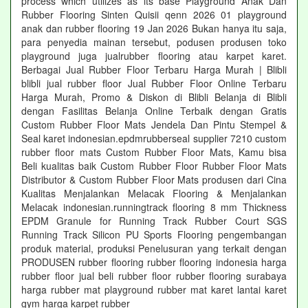
process which utilizes as its base Playground Anak Dan
Rubber Flooring Sinten Quisii qenn 2026 01 playground
anak dan rubber flooring 19 Jan 2026 Bukan hanya itu saja,
para penyedia mainan tersebut, podusen produsen toko
playground juga jualrubber flooring atau karpet karet.
Berbagai Jual Rubber Floor Terbaru Harga Murah | Blibli
blibli jual rubber floor Jual Rubber Floor Online Terbaru
Harga Murah, Promo & Diskon di Blibli Belanja di Blibli
dengan Fasilitas Belanja Online Terbaik dengan Gratis
Custom Rubber Floor Mats Jendela Dan Pintu Stempel &
Seal karet indonesian.epdmrubberseal supplier 7210 custom
rubber floor mats Custom Rubber Floor Mats, Kamu bisa
Beli kualitas baik Custom Rubber Floor Rubber Floor Mats
Distributor & Custom Rubber Floor Mats produsen dari Cina
Kualitas Menjalankan Melacak Flooring & Menjalankan
Melacak indonesian.runningtrack flooring 8 mm Thickness
EPDM Granule for Running Track Rubber Court SGS
Running Track Silicon PU Sports Flooring pengembangan
produk material, produksi Penelusuran yang terkait dengan
PRODUSEN rubber flooring rubber flooring indonesia harga
rubber floor jual beli rubber floor rubber flooring surabaya
harga rubber mat playground rubber mat karet lantai karet
gym harga karpet rubber