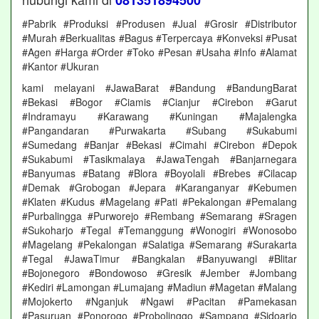
081351894500
#Pabrik #Produksi #Produsen #Jual #Grosir #Distributor
#Murah #Berkualitas #Bagus #Terpercaya #Konveksi #Pusat
#Agen #Harga #Order #Toko #Pesan #Usaha #Info #Alamat
#Kantor #Ukuran
kami melayani #JawaBarat #Bandung #BandungBarat
#Bekasi #Bogor #Ciamis #Cianjur #Cirebon #Garut
#Indramayu #Karawang #Kuningan #Majalengka
#Pangandaran #Purwakarta #Subang #Sukabumi
#Sumedang #Banjar #Bekasi #Cimahi #Cirebon #Depok
#Sukabumi #Tasikmalaya #JawaTengah #Banjarnegara
#Banyumas #Batang #Blora #Boyolali #Brebes #Cilacap
#Demak #Grobogan #Jepara #Karanganyar #Kebumen
#Klaten #Kudus #Magelang #Pati #Pekalongan #Pemalang
#Purbalingga #Purworejo #Rembang #Semarang #Sragen
#Sukoharjo #Tegal #Temanggung #Wonogiri #Wonosobo
#Magelang #Pekalongan #Salatiga #Semarang #Surakarta
#Tegal #JawaTimur #Bangkalan #Banyuwangi #Blitar
#Bojonegoro #Bondowoso #Gresik #Jember #Jombang
#Kediri #Lamongan #Lumajang #Madiun #Magetan #Malang
#Mojokerto #Nganjuk #Ngawi #Pacitan #Pamekasan
#Pasuruan #Ponorogo #Probolinggo #Sampang #Sidoarjo