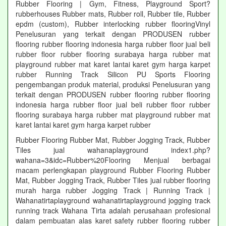
Rubber Flooring | Gym, Fitness, Playground Sport?
rubberhouses Rubber mats, Rubber roll, Rubber tile, Rubber
epdm (custom), Rubber interlocking rubber flooringVinyl
Penelusuran yang terkait dengan PRODUSEN rubber
flooring rubber flooring indonesia harga rubber floor jual beli
rubber floor rubber flooring surabaya harga rubber mat
playground rubber mat karet lantai karet gym harga karpet
rubber Running Track Silicon PU Sports Flooring
pengembangan produk material, produksi Penelusuran yang
terkait dengan PRODUSEN rubber flooring rubber flooring
indonesia harga rubber floor jual beli rubber floor rubber
flooring surabaya harga rubber mat playground rubber mat
karet lantai karet gym harga karpet rubber
Rubber Flooring Rubber Mat, Rubber Jogging Track, Rubber
Tiles jual wahanaplayground index1.php?
wahana=3&idc=Rubber%20Flooring Menjual berbagai
macam perlengkapan playground Rubber Flooring Rubber
Mat, Rubber Jogging Track, Rubber Tiles jual rubber flooring
murah harga rubber Jogging Track | Running Track |
Wahanatirtaplayground wahanatirtaplayground jogging track
running track Wahana Tirta adalah perusahaan profesional
dalam pembuatan alas karet safety rubber flooring rubber