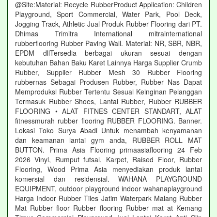
@Site:Material: Recycle RubberProduct Application: Children
Playground, Sport Commercial, Water Park, Pool Deck,
Jogging Track, Athletic Jual Produk Rubber Flooring dari PT.
Dhimas Trimitra International mitrainternational
rubberflooring Rubber Paving Wall. Material: NR, SBR, NBR,
EPDM dllTersedia berbagai ukuran sesuai dengan
kebutuhan Bahan Baku Karet Lainnya Harga Supplier Crumb
Rubber, Supplier Rubber Mesh 30 Rubber Flooring
rubbernas Sebagai Produsen Rubber, Rubber Nas Dapat
Memproduksi Rubber Tertentu Sesuai Keinginan Pelanggan
Termasuk Rubber Shoes, Lantai Rubber, Rubber RUBBER
FLOORING • ALAT FITNES CENTER STANDART, ALAT
fitnessmurah rubber flooring RUBBER FLOORING. Banner.
Lokasi Toko Surya Abadi Untuk menambah kenyamanan
dan keamanan lantai gym anda, RUBBER ROLL MAT
BUTTON. Prima Asia Flooring primaasiaflooring 24 Feb
2026 Vinyl, Rumput futsal, Karpet, Raised Floor, Rubber
Flooring, Wood Prima Asia menyediakan produk lantai
komersial dan residensial. WAHANA PLAYGROUND
EQUIPMENT, outdoor playground indoor wahanaplayground
Harga Indoor Rubber Tiles Jatim Waterpark Malang Rubber
Mat Rubber floor Rubber flooring Rubber mat at Kemang