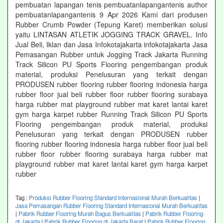
pembuatan lapangan tenis pembuatanlapangantenis author
pembuatanlapangantenis 9 Apr 2026 Kami dari produsen
Rubber Crumb Powder (Tepung Karet) memberikan solusi
yaitu LINTASAN ATLETIK JOGGING TRACK GRAVEL. Info
Jual Beli, Iklan dan Jasa Infokotajakarta infokotajakarta Jasa
Pemasangan Rubber untuk Jogging Track Jakarta Running
Track Silicon PU Sports Flooring pengembangan produk
material, produksi Penelusuran yang terkait dengan
PRODUSEN rubber flooring rubber flooring indonesia harga
rubber floor jual beli rubber floor rubber flooring surabaya
harga rubber mat playground rubber mat karet lantai karet
gym harga karpet rubber Running Track Silicon PU Sports
Flooring pengembangan produk material, produksi
Penelusuran yang terkait dengan PRODUSEN rubber
flooring rubber flooring indonesia harga rubber floor jual beli
rubber floor rubber flooring surabaya harga rubber mat
playground rubber mat karet lantai karet gym harga karpet
rubber
Tag :
Produksi Rubber Flooring Standard Internasional Murah Berkualitas
|
Jasa Pemasangan Rubber Flooring Standard Internasional Murah Berkualitas
|
Pabrik Rubber Flooring Murah Bagus Berkualitas
|
Pabrik Rubber Flooring
di Jakarta
|
Pabrik Rubber Flooring di Jakarta Barat
|
Pabrik Rubber Flooring