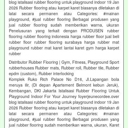
blog istalisasi rubber flooring untuk playground indoor 19 Jan
2026 Rubber flooring atau karpet karet biasanya diletakan di
latai secara permanen atau Categories: #mainan
playground, #jual rubber flooring Berbagai produsen yang
jual rubber flooring sudah memberikan warna, ukuran
Penelusuran yang terkait dengan PRODUSEN rubber
flooring rubber flooring indonesia harga rubber floor jual beli
rubber floor rubber flooring surabaya harga rubber mat
playground rubber mat karet lantai karet gym harga karpet
rubber
Distributor Rubber Flooring | Gym, Fitness, Playground Sport
rubberhouses Rubber mats, Rubber roll, Rubber tile, Rubber
epdm (custom), Rubber interlocking
Komplek Ruko Rich Palace No D16, Jl.Lapangan bola
meruya ilir, (Di depan Apartement Belmont kebun Jeruk),
Kembangan, DKI Jakarta Istalisasi Rubber Flooring Untuk
Playground Indoor For Your Journey foyerjeunecordee.over
blog istalisasi rubber flooring untuk playground indoor 19 Jan
2026 Rubber flooring atau karpet karet biasanya diletakan di
latai secara permanen atau Categories: #mainan
playground, #jual rubber flooring Berbagai produsen yang
jual rubber flooring sudah memberikan warna, ukuran, Karet