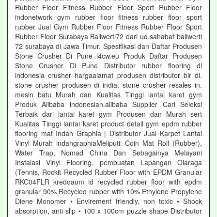
Rubber Floor Fitness Rubber Floor Sport Rubber Floor
indonetwork gym rubber floor fitness rubber floor sport
rubber Jual Gym Rubber Floor Fitness Rubber Floor Sport
Rubber Floor Surabaya Baliwerti72 dari ud.sahabat baliwerti
72 surabaya di Jawa Timur. Spesifikasi dan Daftar Produsen
Stone Crusher Di Pune l4cw.eu Produk Daftar Produsen
Stone Crusher Di Pune Distributor rubber flooring di
indonesia crusher hargaalamat produsen distributor bir di.
stone crusher produsen di india. stone crusher resales in.
mesin batu Murah dan Kualitas Tinggi lantai karet gym
Produk Alibaba indonesian.alibaba Supplier Cari Seleksi
Terbaik dari lantai karet gym Produsen dan Murah sert
Kualitas Tinggi lantai karet product detail gym epdm rubber
flooring mat Indah Graphia | Distributor Jual Karpet Lantai
Vinyl Murah indahgraphiaMeliputi: Coin Mat Roll (Rubber),
Water Trap, Nomad China Dan Sebagainya Melayani
Instalasi Vinyl Flooring, pembuatan Lapangan Olaraga
(Tennis, Rockit Recycled Rubber Floor with EPDM Granular
RKC04FLR kredoaum id recycled rubber floor with epdm
granular 90% Recycled rubber with 10% Ethylene Propylene
Diene Monomer • Envirement friendly, non toxic • Shock
absorption, anti slip • 100 x 100cm puzzle shape Distributor