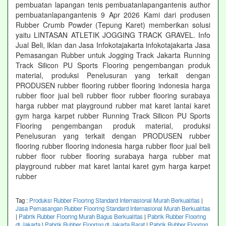
pembuatan lapangan tenis pembuatanlapangantenis author
pembuatanlapangantenis 9 Apr 2026 Kami dari produsen
Rubber Crumb Powder (Tepung Karet) memberikan solusi
yaitu LINTASAN ATLETIK JOGGING TRACK GRAVEL. Info
Jual Beli, Iklan dan Jasa Infokotajakarta infokotajakarta Jasa
Pemasangan Rubber untuk Jogging Track Jakarta Running
Track Silicon PU Sports Flooring pengembangan produk
material, produksi Penelusuran yang terkait dengan
PRODUSEN rubber flooring rubber flooring indonesia harga
rubber floor jual beli rubber floor rubber flooring surabaya
harga rubber mat playground rubber mat karet lantai karet
gym harga karpet rubber Running Track Silicon PU Sports
Flooring pengembangan produk material, produksi
Penelusuran yang terkait dengan PRODUSEN rubber
flooring rubber flooring indonesia harga rubber floor jual beli
rubber floor rubber flooring surabaya harga rubber mat
playground rubber mat karet lantai karet gym harga karpet
rubber
Tag :
Produksi Rubber Flooring Standard Internasional Murah Berkualitas
|
Jasa Pemasangan Rubber Flooring Standard Internasional Murah Berkualitas
|
Pabrik Rubber Flooring Murah Bagus Berkualitas
|
Pabrik Rubber Flooring
di Jakarta
|
Pabrik Rubber Flooring di Jakarta Barat
|
Pabrik Rubber Flooring