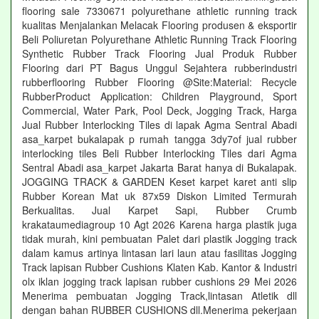
flooring sale 7330671 polyurethane athletic running track
kualitas Menjalankan Melacak Flooring produsen & eksportir
Beli Poliuretan Polyurethane Athletic Running Track Flooring
Synthetic Rubber Track Flooring Jual Produk Rubber
Flooring dari PT Bagus Unggul Sejahtera rubberindustri
rubberflooring Rubber Flooring @Site:Material: Recycle
RubberProduct Application: Children Playground, Sport
Commercial, Water Park, Pool Deck, Jogging Track, Harga
Jual Rubber Interlocking Tiles di lapak Agma Sentral Abadi
asa_karpet bukalapak p rumah tangga 3dy7of jual rubber
interlocking tiles Beli Rubber Interlocking Tiles dari Agma
Sentral Abadi asa_karpet Jakarta Barat hanya di Bukalapak.
JOGGING TRACK & GARDEN Keset karpet karet anti slip
Rubber Korean Mat uk 87x59 Diskon Limited Termurah
Berkualitas. Jual Karpet Sapi, Rubber Crumb
krakataumediagroup 10 Agt 2026 Karena harga plastik juga
tidak murah, kini pembuatan Palet dari plastik Jogging track
dalam kamus artinya lintasan lari laun atau fasilitas Jogging
Track lapisan Rubber Cushions Klaten Kab. Kantor & Industri
olx iklan jogging track lapisan rubber cushions 29 Mei 2026
Menerima pembuatan Jogging Track,lintasan Atletik dll
dengan bahan RUBBER CUSHIONS dll.Menerima pekerjaan