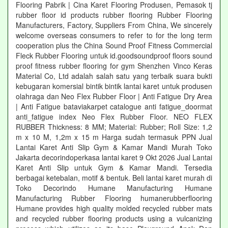
Flooring Pabrik | Cina Karet Flooring Produsen, Pemasok tj
rubber floor id products rubber flooring Rubber Flooring
Manufacturers, Factory, Suppliers From China, We sincerely
welcome overseas consumers to refer to for the long term
cooperation plus the China Sound Proof Fitness Commercial
Fleck Rubber Flooring untuk id.goodsoundproof floors sound
proof fitness rubber flooring for gym Shenzhen Vinco Keras
Material Co, Ltd adalah salah satu yang terbaik suara bukti
kebugaran komersial bintik bintik lantai karet untuk produsen
olahraga dan Neo Flex Rubber Floor | Anti Fatigue Dry Area
| Anti Fatigue bataviakarpet catalogue anti fatigue_doormat
anti_fatigue index Neo Flex Rubber Floor. NEO FLEX
RUBBER Thickness: 8 MM; Material: Rubber; Roll Size: 1,2
m x 10 M, 1,2m x 15 m Harga sudah termasuk PPN Jual
Lantai Karet Anti Slip Gym & Kamar Mandi Murah Toko
Jakarta decorindoperkasa lantai karet 9 Okt 2026 Jual Lantai
Karet Anti Slip untuk Gym & Kamar Mandi. Tersedia
berbagai ketebalan, motif & bentuk. Beli lantai karet murah di
Toko Decorindo Humane Manufacturing Humane
Manufacturing Rubber Flooring humanerubberflooring
Humane provides high quality molded recycled rubber mats
and recycled rubber flooring products using a vulcanizing