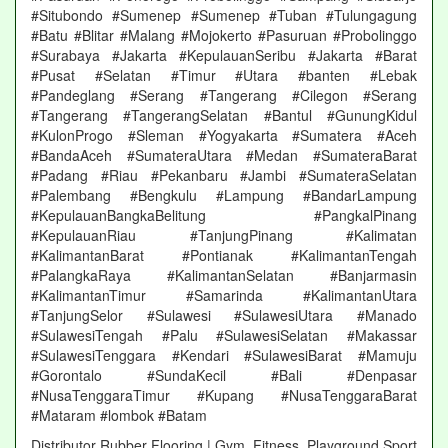
#Situbondo #Sumenep #Sumenep #Tuban #Tulungagung
#Batu #Blitar #Malang #Mojokerto #Pasuruan #Probolinggo
#Surabaya #Jakarta #KepulauanSeribu #Jakarta #Barat
#Pusat #Selatan #Timur #Utara #banten #Lebak
#Pandeglang #Serang #Tangerang #Cilegon #Serang
#Tangerang #TangerangSelatan #Bantul #GunungKidul
#KulonProgo #Sleman #Yogyakarta #Sumatera #Aceh
#BandaAceh #SumateraUtara #Medan #SumateraBarat
#Padang #Riau #Pekanbaru #Jambi #SumateraSelatan
#Palembang #Bengkulu #Lampung #BandarLampung
#KepulauanBangkaBelitung #PangkalPinang
#KepulauanRiau #TanjungPinang #Kalimatan
#KalimantanBarat #Pontianak #KalimantanTengah
#PalangkaRaya #KalimantanSelatan #Banjarmasin
#KalimantanTimur #Samarinda #KalimantanUtara
#TanjungSelor #Sulawesi #SulawesiUtara #Manado
#SulawesiTengah #Palu #SulawesiSelatan #Makassar
#SulawesiTenggara #Kendari #SulawesiBarat #Mamuju
#Gorontalo #SundaKecil #Bali #Denpasar
#NusaTenggaraTimur #Kupang #NusaTenggaraBarat
#Mataram #lombok #Batam
Distributor Rubber Flooring | Gym, Fitness, Playground Sport