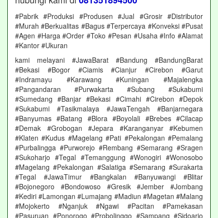
081351894500
#Pabrik #Produksi #Produsen #Jual #Grosir #Distributor
#Murah #Berkualitas #Bagus #Terpercaya #Konveksi #Pusat
#Agen #Harga #Order #Toko #Pesan #Usaha #Info #Alamat
#Kantor #Ukuran
kami melayani #JawaBarat #Bandung #BandungBarat
#Bekasi #Bogor #Ciamis #Cianjur #Cirebon #Garut
#Indramayu #Karawang #Kuningan #Majalengka
#Pangandaran #Purwakarta #Subang #Sukabumi
#Sumedang #Banjar #Bekasi #Cimahi #Cirebon #Depok
#Sukabumi #Tasikmalaya #JawaTengah #Banjarnegara
#Banyumas #Batang #Blora #Boyolali #Brebes #Cilacap
#Demak #Grobogan #Jepara #Karanganyar #Kebumen
#Klaten #Kudus #Magelang #Pati #Pekalongan #Pemalang
#Purbalingga #Purworejo #Rembang #Semarang #Sragen
#Sukoharjo #Tegal #Temanggung #Wonogiri #Wonosobo
#Magelang #Pekalongan #Salatiga #Semarang #Surakarta
#Tegal #JawaTimur #Bangkalan #Banyuwangi #Blitar
#Bojonegoro #Bondowoso #Gresik #Jember #Jombang
#Kediri #Lamongan #Lumajang #Madiun #Magetan #Malang
#Mojokerto #Nganjuk #Ngawi #Pacitan #Pamekasan
#Pasuruan #Ponorogo #Probolinggo #Sampang #Sidoarjo