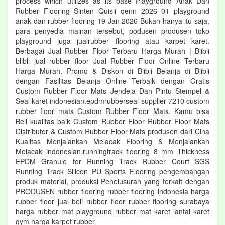
process which utilizes as its base Playground Anak Dan
Rubber Flooring Sinten Quisii qenn 2026 01 playground
anak dan rubber flooring 19 Jan 2026 Bukan hanya itu saja,
para penyedia mainan tersebut, podusen produsen toko
playground juga jualrubber flooring atau karpet karet.
Berbagai Jual Rubber Floor Terbaru Harga Murah | Blibli
blibli jual rubber floor Jual Rubber Floor Online Terbaru
Harga Murah, Promo & Diskon di Blibli Belanja di Blibli
dengan Fasilitas Belanja Online Terbaik dengan Gratis
Custom Rubber Floor Mats Jendela Dan Pintu Stempel &
Seal karet indonesian.epdmrubberseal supplier 7210 custom
rubber floor mats Custom Rubber Floor Mats, Kamu bisa
Beli kualitas baik Custom Rubber Floor Rubber Floor Mats
Distributor & Custom Rubber Floor Mats produsen dari Cina
Kualitas Menjalankan Melacak Flooring & Menjalankan
Melacak indonesian.runningtrack flooring 8 mm Thickness
EPDM Granule for Running Track Rubber Court SGS
Running Track Silicon PU Sports Flooring pengembangan
produk material, produksi Penelusuran yang terkait dengan
PRODUSEN rubber flooring rubber flooring indonesia harga
rubber floor jual beli rubber floor rubber flooring surabaya
harga rubber mat playground rubber mat karet lantai karet
gym harga karpet rubber