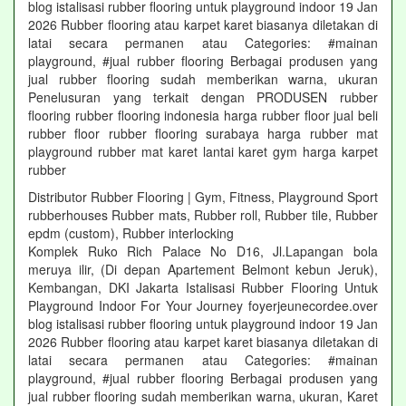
blog istalisasi rubber flooring untuk playground indoor 19 Jan
2026 Rubber flooring atau karpet karet biasanya diletakan di
latai secara permanen atau Categories: #mainan
playground, #jual rubber flooring Berbagai produsen yang
jual rubber flooring sudah memberikan warna, ukuran
Penelusuran yang terkait dengan PRODUSEN rubber
flooring rubber flooring indonesia harga rubber floor jual beli
rubber floor rubber flooring surabaya harga rubber mat
playground rubber mat karet lantai karet gym harga karpet
rubber
Distributor Rubber Flooring | Gym, Fitness, Playground Sport
rubberhouses Rubber mats, Rubber roll, Rubber tile, Rubber
epdm (custom), Rubber interlocking
Komplek Ruko Rich Palace No D16, Jl.Lapangan bola
meruya ilir, (Di depan Apartement Belmont kebun Jeruk),
Kembangan, DKI Jakarta Istalisasi Rubber Flooring Untuk
Playground Indoor For Your Journey foyerjeunecordee.over
blog istalisasi rubber flooring untuk playground indoor 19 Jan
2026 Rubber flooring atau karpet karet biasanya diletakan di
latai secara permanen atau Categories: #mainan
playground, #jual rubber flooring Berbagai produsen yang
jual rubber flooring sudah memberikan warna, ukuran, Karet