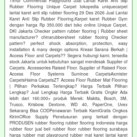
Timur Commercial Playground Jual Lantai Karet Anti Slip
Rubber Flooring Unique Carpet tokopedia uniquecarpet
lantai karet anti slip rubber flooring 29 Des 2026 Jual Lantai
Karet Anti Slip Rubber Flooring,Karpet karet Rubber Gym
dengan harga Rp 350.000 dari toko online Unique Carpet,
DKI Jakarta Checker pattem rubber flooring | Rubber sheet
manufacturer? chinarubbersheet rubber flooing Checker
pattem? perfect shock absorption, protection, easy
installation & many design options Kreasi Sarana Berkah |
Access Floor and Carpets?? Segera hubungi kami, tersedia
stock Jakarta untuk kebutuhan sangat mendesak Supplier of
Carpets. Accessories Raised Floor. Supplier of Raised Floor.
Access Floor Systems Suminoe CarpetsAxmister
CarpetsHaima CarpetsZT Access Floor Rubber Mat Flooring
| Pilihan Perkakas Terlengkap? Harga Terbaik Pilihan
Lengkap? Jual Lengkap Harga Terbaik Gratis Ongkir Ada
lebih dari 160.000+ produk Merek: Makita, Bosch, 3M,
Trusco, Krisbow, Dextone, WD 40, PaperOne, Uvex
Sekarang Bisa CODPenawaran Terbaik KamiGratis Ongkos
KirimOffice Supply Penelusuran yang terkait dengan
PRODUSEN rubber flooring rubber flooring indonesia harga
rubber floor jual beli rubber floor rubber flooring surabaya
harga rubber mat playground rubber mat karet lantai karet