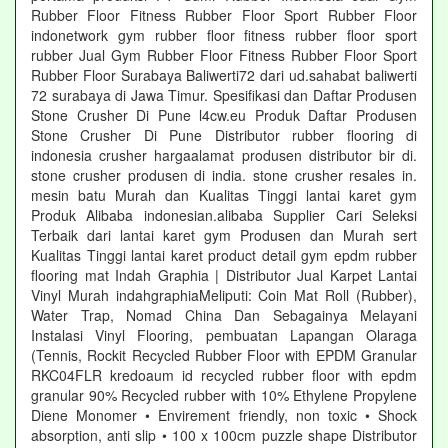
Rubber Floor Fitness Rubber Floor Sport Rubber Floor
indonetwork gym rubber floor fitness rubber floor sport
rubber Jual Gym Rubber Floor Fitness Rubber Floor Sport
Rubber Floor Surabaya Baliwerti72 dari ud.sahabat baliwerti
72 surabaya di Jawa Timur. Spesifikasi dan Daftar Produsen
Stone Crusher Di Pune l4cw.eu Produk Daftar Produsen
Stone Crusher Di Pune Distributor rubber flooring di
indonesia crusher hargaalamat produsen distributor bir di.
stone crusher produsen di india. stone crusher resales in.
mesin batu Murah dan Kualitas Tinggi lantai karet gym
Produk Alibaba indonesian.alibaba Supplier Cari Seleksi
Terbaik dari lantai karet gym Produsen dan Murah sert
Kualitas Tinggi lantai karet product detail gym epdm rubber
flooring mat Indah Graphia | Distributor Jual Karpet Lantai
Vinyl Murah indahgraphiaMeliputi: Coin Mat Roll (Rubber),
Water Trap, Nomad China Dan Sebagainya Melayani
Instalasi Vinyl Flooring, pembuatan Lapangan Olaraga
(Tennis, Rockit Recycled Rubber Floor with EPDM Granular
RKC04FLR kredoaum id recycled rubber floor with epdm
granular 90% Recycled rubber with 10% Ethylene Propylene
Diene Monomer • Envirement friendly, non toxic • Shock
absorption, anti slip • 100 x 100cm puzzle shape Distributor