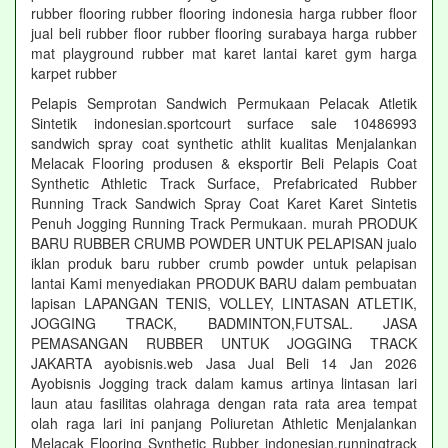
rubber flooring rubber flooring indonesia harga rubber floor
jual beli rubber floor rubber flooring surabaya harga rubber
mat playground rubber mat karet lantai karet gym harga
karpet rubber
Pelapis Semprotan Sandwich Permukaan Pelacak Atletik
Sintetik indonesian.sportcourt surface sale 10486993
sandwich spray coat synthetic athlit kualitas Menjalankan
Melacak Flooring produsen & eksportir Beli Pelapis Coat
Synthetic Athletic Track Surface, Prefabricated Rubber
Running Track Sandwich Spray Coat Karet Karet Sintetis
Penuh Jogging Running Track Permukaan. murah PRODUK
BARU RUBBER CRUMB POWDER UNTUK PELAPISAN jualo
iklan produk baru rubber crumb powder untuk pelapisan
lantai Kami menyediakan PRODUK BARU dalam pembuatan
lapisan LAPANGAN TENIS, VOLLEY, LINTASAN ATLETIK,
JOGGING TRACK, BADMINTON,FUTSAL. JASA
PEMASANGAN RUBBER UNTUK JOGGING TRACK
JAKARTA ayobisnis.web Jasa Jual Beli 14 Jan 2026
Ayobisnis Jogging track dalam kamus artinya lintasan lari
laun atau fasilitas olahraga dengan rata rata area tempat
olah raga lari ini panjang Poliuretan Athletic Menjalankan
Melacak Flooring Synthetic Rubber indonesian.runningtrack