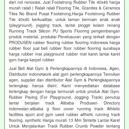
dari nol renovasi, Jual Footstrong Rubber Tile 40x40 harga
murah ralali | Ralali ralali Flooring Tile, Granites & Ceramics
Tiles No Brand Pusat Footstrong,Harga Footstrong Rubber
Tile 40x40 berkualitas. untuk taman bermain anak anak
(playground), jogging track, lantai pinggir kolam renang
Running Track Silicon PU Sports Flooring pengembangan
produk material, produksi Penelusuran yang terkait dengan
PRODUSEN rubber flooring rubber flooring indonesia harga
rubber floor jual beli rubber floor rubber flooring surabaya
harga rubber mat playground rubber mat karet lantai karet
gym harga karpet rubber
Jual Beli Alat Gym & Perlengkapannya di Indonesia, Agen,
Distributor indonetwork alat gym perlengkapannya Temukan
agen, supplier dan distributor Alat Gym & Perlengkapannya
terlengkap hanya disini. Kami menyediakan database
terlengkap dengan harga termurah untuk produk Alat Gym.
Rubber Paving (For Playground, Jogging Track) penutup
lantai berjalan track Alibaba Produsen Directory
indonesian.alibaba g floor cover running track Athletic
facilities sport and gym used rubber althetic running track
flooring, synthetic Harga murah 13 Mm Sintetis Lantai Karet
Untuk Menjalankan Track Rubber Crumb Powder tentang