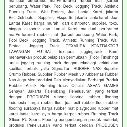
mattJual perforated matPerforared rubber mat (karpet
berlubang. Water Park, Pool Deck, Jogging Track, Althletic
Running Track, Wall Protect, Jual Lantai Karet, jakarta
Beli,Distributor, Supplier, Eksportir jakarta lantaikaret Jual
Lantai Karet harga murah, dari distributor, supplier, toko,
hingga eksportir dan Lantai Karet mattJual perforated
matPerforared rubber mat (karpet berlubang Water Park,
Pool Deck, Jogging Track, Althletic Running Track, Wall
Protect, Jogging Track TEXMURA KONTRAKTOR
LAPANGAN FUTSAL texmura joggingtrack Kami
menawarkan produk pelapisan permukaan (Floor Finishing)
untuk jogging running track dengan teknologi terkini dan
kualitas terbaik yaitu SigmaTurf RUBBER NAS Supplier
Crumb Rubber, Supplier Rubber Mesh 30 rubbernas Rubber
Nas Juga Memproduksi Dan Menyediakan Berbagai Produk
Rubber Atletik Running track Official ASEAN GAMES
Senayan Jakarta Palembang Penelusuran yang terkait
dengan PRODUSEN rubber flooring rubber flooring
indonesia harga rubber floor jual beli rubber floor rubber
flooring surabaya harga rubber mat playground rubber mat
karet lantai karet gym harga karpet rubber Running Track
Silicon PU Sports Flooring pengembangan produk material,
produksi Penelusuran yang terkait dengan PRODUSEN