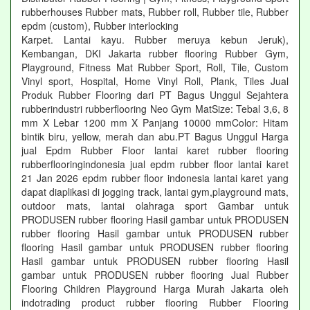
rubberhouses Rubber mats, Rubber roll, Rubber tile, Rubber
epdm (custom), Rubber interlocking
Karpet. Lantai kayu. Rubber meruya kebun Jeruk),
Kembangan, DKI Jakarta rubber flooring Rubber Gym,
Playground, Fitness Mat Rubber Sport, Roll, Tile, Custom
Vinyl sport, Hospital, Home Vinyl Roll, Plank, Tiles Jual
Produk Rubber Flooring dari PT Bagus Unggul Sejahtera
rubberindustri rubberflooring Neo Gym MatSize: Tebal 3,6, 8
mm X Lebar 1200 mm X Panjang 10000 mmColor: Hitam
bintik biru, yellow, merah dan abu.PT Bagus Unggul Harga
jual Epdm Rubber Floor lantai karet rubber flooring
rubberflooringindonesia jual epdm rubber floor lantai karet
21 Jan 2026 epdm rubber floor indonesia lantai karet yang
dapat diaplikasi di jogging track, lantai gym,playground mats,
outdoor mats, lantai olahraga sport Gambar untuk
PRODUSEN rubber flooring Hasil gambar untuk PRODUSEN
rubber flooring Hasil gambar untuk PRODUSEN rubber
flooring Hasil gambar untuk PRODUSEN rubber flooring
Hasil gambar untuk PRODUSEN rubber flooring Hasil
gambar untuk PRODUSEN rubber flooring Jual Rubber
Flooring Children Playground Harga Murah Jakarta oleh
indotrading product rubber flooring Rubber Flooring