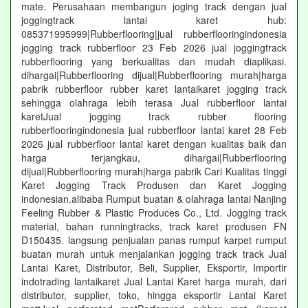
mate. Perusahaan membangun joging track dengan jual
joggingtrack lantai karet hub:
085371995999|Rubberflooring|jual rubberflooringindonesia
jogging track rubberfloor 23 Feb 2026 jual joggingtrack
rubberflooring yang berkualitas dan mudah diaplikasi.
dihargai|Rubberflooring dijual|Rubberflooring murah|harga
pabrik rubberfloor rubber karet lantaikaret jogging track
sehingga olahraga lebih terasa Jual rubberfloor lantai
karetJual jogging track rubber flooring
rubberflooringindonesia jual rubberfloor lantai karet 28 Feb
2026 jual rubberfloor lantai karet dengan kualitas baik dan
harga terjangkau, dihargai|Rubberflooring
dijual|Rubberflooring murah|harga pabrik Cari Kualitas tinggi
Karet Jogging Track Produsen dan Karet Jogging
indonesian.alibaba Rumput buatan & olahraga lantai Nanjing
Feeling Rubber & Plastic Produces Co., Ltd. Jogging track
material, bahan runningtracks, track karet produsen FN
D150435. langsung penjualan panas rumput karpet rumput
buatan murah untuk menjalankan jogging track track Jual
Lantai Karet, Distributor, Beli, Supplier, Eksportir, Importir
indotrading lantaikaret Jual Lantai Karet harga murah, dari
distributor, supplier, toko, hingga eksportir Lantai Karet