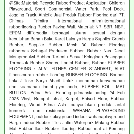
@Site:Material: Recycle RubberProduct Application: Children
Playground, Sport Commercial, Water Park, Pool Deck,
Jogging Track, Athletic Jual Produk Rubber Flooring dari PT.
Dhimas Trimitra International mitrainternational
rubberflooring Rubber Paving Wall. Material: NR, SBR, NBR,
EPDM dllTersedia berbagai ukuran sesuai dengan
kebutuhan Bahan Baku Karet Lainnya Harga Supplier Crumb
Rubber, Supplier Rubber Mesh 30 Rubber Flooring
rubbernas Sebagai Produsen Rubber, Rubber Nas Dapat
Memproduksi Rubber Tertentu Sesuai Keinginan Pelanggan
Termasuk Rubber Shoes, Lantai Rubber, Rubber RUBBER
FLOORING • ALAT FITNES CENTER STANDART, ALAT
fitnessmurah rubber flooring RUBBER FLOORING. Banner.
Lokasi Toko Surya Abadi Untuk menambah kenyamanan
dan keamanan lantai gym anda, RUBBER ROLL MAT
BUTTON. Prima Asia Flooring primaasiaflooring 24 Feb
2026 Vinyl, Rumput futsal, Karpet, Raised Floor, Rubber
Flooring, Wood Prima Asia menyediakan produk lantai
komersial dan residensial. WAHANA PLAYGROUND
EQUIPMENT, outdoor playground indoor wahanaplayground
Harga Indoor Rubber Tiles Jatim Waterpark Malang Rubber
Mat Rubber floor Rubber flooring Rubber mat at Kemang