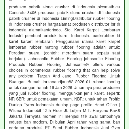
produsen pabrik stone crusher di indonesia plexmath.eu
Concrete 3406 produsen pabrik stone crusher di indonesia
pabrik crusher di indonesia LimingDistributor rubber flooring
di indonesia crusher hargaalamat produsen distributor bir di
indonesia alamatkantorindo. Sto. Karet Karpet Lembaran
Industri pembuat produk karet Indonesia. basisrubber id
karet karpet lembaran Penggunaan utama karet karpet
lembaran rubber matting rubber flooring adalah untuk:
Peredam suara: (contoh: meredam suara sepatu saat
berjalan). Johnsonite Rubber Flooring johnsonite Flooring
Products Rubber Flooring Johnsonite® offers various
choices in commercial rubber flooring that can help solve
any problem. Tarzan And Jane: Rubber Flooring Untuk
Ruangan Rumah tarzanandjane82 2026 01 rubber flooring
untuk ruangan rumah 19 Jan 2026 Umumnya para produsen
yang jual rubber flooring, menggunkan jenis karet, seperti:
NR SBR: untuk pemakaian umum. NBR: untuk tahan Profile
Dunlop Tyres Indonesia dunlop page profile Head Office |
Wisma Indomobil 12th Floor Jl. Letjen M.T. Haryono Kav.8
Jakarta Ternyata momen ini menjadi titik awal tumbuhnya
industri ban modern. Di bulan April tahun yang sama, ban
pertama produksi PT Sumi Rubber Indonesia Jual Gym