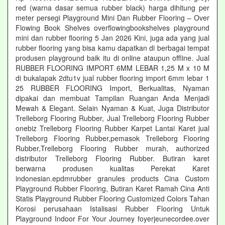
red (warna dasar semua rubber black) harga dihitung per
meter persegi Playground Mini Dan Rubber Flooring – Over
Flowing Book Shelves overflowingbookshelves playground
mini dan rubber flooring 5 Jan 2026 Kini, juga ada yang jual
rubber flooring yang bisa kamu dapatkan di berbagai tempat
produsen playground baik itu di online ataupun offline. Jual
RUBBER FLOORING IMPORT 6MM LEBAR 1,25 M x 10 M
di bukalapak 2dtu1v jual rubber flooring import 6mm lebar 1
25 RUBBER FLOORING Import, Berkualitas, Nyaman
dipakai dan membuat Tampilan Ruangan Anda Menjadi
Mewah & Elegant. Selain Nyaman & Kuat, Juga Distributor
Trelleborg Flooring Rubber, Jual Trelleborg Flooring Rubber
onebiz Trelleborg Flooring Rubber Karpet Lantai Karet jual
Trelleborg Flooring Rubber,pemasok Trelleborg Flooring
Rubber,Trelleborg Flooring Rubber murah, authorized
distributor Trelleborg Flooring Rubber. Butiran karet
berwarna produsen kualitas Perekat Karet
indonesian.epdmrubber granules products Cina Custom
Playground Rubber Flooring, Butiran Karet Ramah Cina Anti
Statis Playground Rubber Flooring Customized Colors Tahan
Korosi perusahaan Istalisasi Rubber Flooring Untuk
Playground Indoor For Your Journey foyerjeunecordee.over