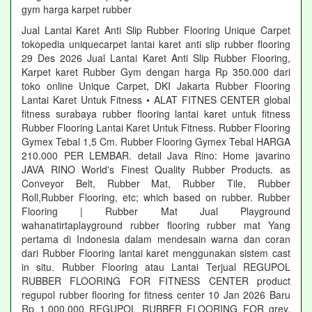
gym harga karpet rubber
Jual Lantai Karet Anti Slip Rubber Flooring Unique Carpet
tokopedia uniquecarpet lantai karet anti slip rubber flooring
29 Des 2026 Jual Lantai Karet Anti Slip Rubber Flooring,
Karpet karet Rubber Gym dengan harga Rp 350.000 dari
toko online Unique Carpet, DKI Jakarta Rubber Flooring
Lantai Karet Untuk Fitness • ALAT FITNES CENTER global
fitness surabaya rubber flooring lantai karet untuk fitness
Rubber Flooring Lantai Karet Untuk Fitness. Rubber Flooring
Gymex Tebal 1,5 Cm. Rubber Flooring Gymex Tebal HARGA
210.000 PER LEMBAR. detail Java Rino: Home javarino
JAVA RINO World's Finest Quality Rubber Products. as
Conveyor Belt, Rubber Mat, Rubber Tile, Rubber
Roll,Rubber Flooring, etc; which based on rubber. Rubber
Flooring | Rubber Mat Jual Playground
wahanatirtaplayground rubber flooring rubber mat Yang
pertama di Indonesia dalam mendesain warna dan coran
dari Rubber Flooring lantai karet menggunakan sistem cast
in situ. Rubber Flooring atau Lantai Terjual REGUPOL
RUBBER FLOORING FOR FITNESS CENTER product
regupol rubber flooring for fitness center 10 Jan 2026 Baru
Rp 1.000.000 REGUPOL RUBBER FLOORING FOR grey,