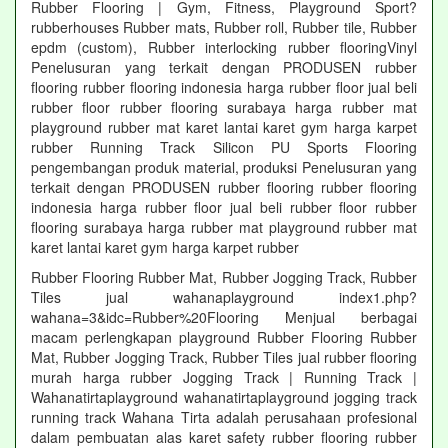
Rubber Flooring | Gym, Fitness, Playground Sport?
rubberhouses Rubber mats, Rubber roll, Rubber tile, Rubber
epdm (custom), Rubber interlocking rubber flooringVinyl
Penelusuran yang terkait dengan PRODUSEN rubber
flooring rubber flooring indonesia harga rubber floor jual beli
rubber floor rubber flooring surabaya harga rubber mat
playground rubber mat karet lantai karet gym harga karpet
rubber Running Track Silicon PU Sports Flooring
pengembangan produk material, produksi Penelusuran yang
terkait dengan PRODUSEN rubber flooring rubber flooring
indonesia harga rubber floor jual beli rubber floor rubber
flooring surabaya harga rubber mat playground rubber mat
karet lantai karet gym harga karpet rubber
Rubber Flooring Rubber Mat, Rubber Jogging Track, Rubber
Tiles jual wahanaplayground index1.php?
wahana=3&idc=Rubber%20Flooring Menjual berbagai
macam perlengkapan playground Rubber Flooring Rubber
Mat, Rubber Jogging Track, Rubber Tiles jual rubber flooring
murah harga rubber Jogging Track | Running Track |
Wahanatirtaplayground wahanatirtaplayground jogging track
running track Wahana Tirta adalah perusahaan profesional
dalam pembuatan alas karet safety rubber flooring rubber