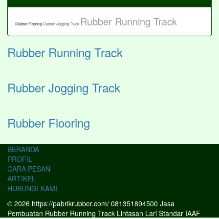
Rubber Running Track
Rubber Flooring
Rubber Jogging Track
Rubber Running Track
Rubber Jogging Track
Rubber Flooring
BERANDA
PROFIL
CARA PESAN
ARTIKEL
HUBUNGI KAMI
© 2026 https://pabrikrubber.com/ 081351894500 Jasa
Pembuatan Rubber Running Track Lintasan Lari Standar IAAF