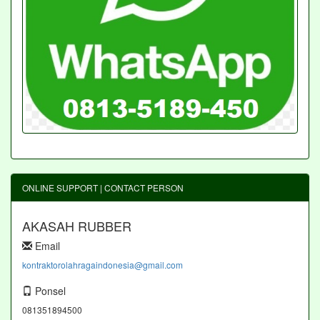
ONLINE SUPPORT | CONTACT PERSON
AKASAH RUBBER
Email
kontraktorolahragaindonesia@gmail.com
Ponsel
081351894500