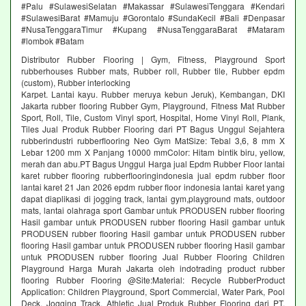
#Palu #SulawesiSelatan #Makassar #SulawesiTenggara #Kendari
#SulawesiBarat #Mamuju #Gorontalo #SundaKecil #Bali #Denpasar
#NusaTenggaraTimur #Kupang #NusaTenggaraBarat #Mataram
#lombok #Batam
Distributor Rubber Flooring | Gym, Fitness, Playground Sport
rubberhouses Rubber mats, Rubber roll, Rubber tile, Rubber epdm
(custom), Rubber interlocking
Karpet. Lantai kayu. Rubber meruya kebun Jeruk), Kembangan, DKI
Jakarta rubber flooring Rubber Gym, Playground, Fitness Mat Rubber
Sport, Roll, Tile, Custom Vinyl sport, Hospital, Home Vinyl Roll, Plank,
Tiles Jual Produk Rubber Flooring dari PT Bagus Unggul Sejahtera
rubberindustri rubberflooring Neo Gym MatSize: Tebal 3,6, 8 mm X
Lebar 1200 mm X Panjang 10000 mmColor: Hitam bintik biru, yellow,
merah dan abu.PT Bagus Unggul Harga jual Epdm Rubber Floor lantai
karet rubber flooring rubberflooringindonesia jual epdm rubber floor
lantai karet 21 Jan 2026 epdm rubber floor indonesia lantai karet yang
dapat diaplikasi di jogging track, lantai gym,playground mats, outdoor
mats, lantai olahraga sport Gambar untuk PRODUSEN rubber flooring
Hasil gambar untuk PRODUSEN rubber flooring Hasil gambar untuk
PRODUSEN rubber flooring Hasil gambar untuk PRODUSEN rubber
flooring Hasil gambar untuk PRODUSEN rubber flooring Hasil gambar
untuk PRODUSEN rubber flooring Jual Rubber Flooring Children
Playground Harga Murah Jakarta oleh indotrading product rubber
flooring Rubber Flooring @Site:Material: Recycle RubberProduct
Application: Children Playground, Sport Commercial, Water Park, Pool
Deck, Jogging Track, Athletic Jual Produk Rubber Flooring dari PT.