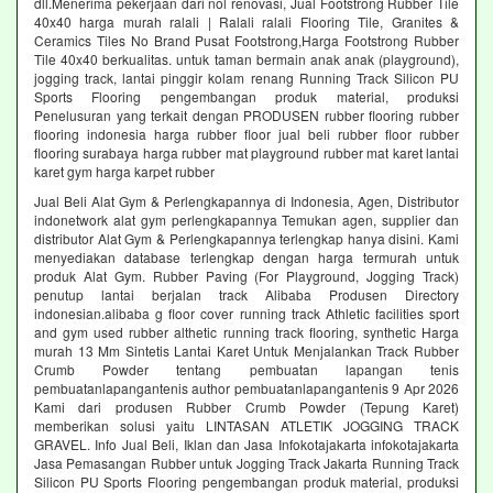
dll.Menerima pekerjaan dari nol renovasi, Jual Footstrong Rubber Tile
40x40 harga murah ralali | Ralali ralali Flooring Tile, Granites &
Ceramics Tiles No Brand Pusat Footstrong,Harga Footstrong Rubber
Tile 40x40 berkualitas. untuk taman bermain anak anak (playground),
jogging track, lantai pinggir kolam renang Running Track Silicon PU
Sports Flooring pengembangan produk material, produksi
Penelusuran yang terkait dengan PRODUSEN rubber flooring rubber
flooring indonesia harga rubber floor jual beli rubber floor rubber
flooring surabaya harga rubber mat playground rubber mat karet lantai
karet gym harga karpet rubber
Jual Beli Alat Gym & Perlengkapannya di Indonesia, Agen, Distributor
indonetwork alat gym perlengkapannya Temukan agen, supplier dan
distributor Alat Gym & Perlengkapannya terlengkap hanya disini. Kami
menyediakan database terlengkap dengan harga termurah untuk
produk Alat Gym. Rubber Paving (For Playground, Jogging Track)
penutup lantai berjalan track Alibaba Produsen Directory
indonesian.alibaba g floor cover running track Athletic facilities sport
and gym used rubber althetic running track flooring, synthetic Harga
murah 13 Mm Sintetis Lantai Karet Untuk Menjalankan Track Rubber
Crumb Powder tentang pembuatan lapangan tenis
pembuatanlapangantenis author pembuatanlapangantenis 9 Apr 2026
Kami dari produsen Rubber Crumb Powder (Tepung Karet)
memberikan solusi yaitu LINTASAN ATLETIK JOGGING TRACK
GRAVEL. Info Jual Beli, Iklan dan Jasa Infokotajakarta infokotajakarta
Jasa Pemasangan Rubber untuk Jogging Track Jakarta Running Track
Silicon PU Sports Flooring pengembangan produk material, produksi