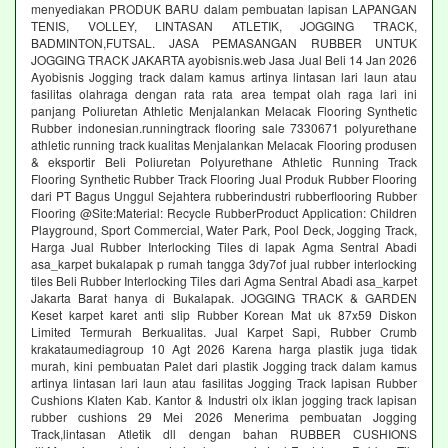
menyediakan PRODUK BARU dalam pembuatan lapisan LAPANGAN
TENIS, VOLLEY, LINTASAN ATLETIK, JOGGING TRACK,
BADMINTON,FUTSAL. JASA PEMASANGAN RUBBER UNTUK
JOGGING TRACK JAKARTA ayobisnis.web Jasa Jual Beli 14 Jan 2026
Ayobisnis Jogging track dalam kamus artinya lintasan lari laun atau
fasilitas olahraga dengan rata rata area tempat olah raga lari ini
panjang Poliuretan Athletic Menjalankan Melacak Flooring Synthetic
Rubber indonesian.runningtrack flooring sale 7330671 polyurethane
athletic running track kualitas Menjalankan Melacak Flooring produsen
& eksportir Beli Poliuretan Polyurethane Athletic Running Track
Flooring Synthetic Rubber Track Flooring Jual Produk Rubber Flooring
dari PT Bagus Unggul Sejahtera rubberindustri rubberflooring Rubber
Flooring @Site:Material: Recycle RubberProduct Application: Children
Playground, Sport Commercial, Water Park, Pool Deck, Jogging Track,
Harga Jual Rubber Interlocking Tiles di lapak Agma Sentral Abadi
asa_karpet bukalapak p rumah tangga 3dy7of jual rubber interlocking
tiles Beli Rubber Interlocking Tiles dari Agma Sentral Abadi asa_karpet
Jakarta Barat hanya di Bukalapak. JOGGING TRACK & GARDEN
Keset karpet karet anti slip Rubber Korean Mat uk 87x59 Diskon
Limited Termurah Berkualitas. Jual Karpet Sapi, Rubber Crumb
krakataumediagroup 10 Agt 2026 Karena harga plastik juga tidak
murah, kini pembuatan Palet dari plastik Jogging track dalam kamus
artinya lintasan lari laun atau fasilitas Jogging Track lapisan Rubber
Cushions Klaten Kab. Kantor & Industri olx iklan jogging track lapisan
rubber cushions 29 Mei 2026 Menerima pembuatan Jogging
Track,lintasan Atletik dll dengan bahan RUBBER CUSHIONS