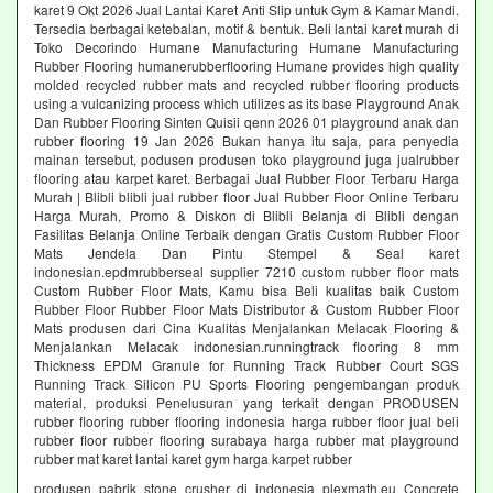
karet 9 Okt 2026 Jual Lantai Karet Anti Slip untuk Gym & Kamar Mandi.
Tersedia berbagai ketebalan, motif & bentuk. Beli lantai karet murah di
Toko Decorindo Humane Manufacturing Humane Manufacturing
Rubber Flooring humanerubberflooring Humane provides high quality
molded recycled rubber mats and recycled rubber flooring products
using a vulcanizing process which utilizes as its base Playground Anak
Dan Rubber Flooring Sinten Quisii qenn 2026 01 playground anak dan
rubber flooring 19 Jan 2026 Bukan hanya itu saja, para penyedia
mainan tersebut, podusen produsen toko playground juga jualrubber
flooring atau karpet karet. Berbagai Jual Rubber Floor Terbaru Harga
Murah | Blibli blibli jual rubber floor Jual Rubber Floor Online Terbaru
Harga Murah, Promo & Diskon di Blibli Belanja di Blibli dengan
Fasilitas Belanja Online Terbaik dengan Gratis Custom Rubber Floor
Mats Jendela Dan Pintu Stempel & Seal karet
indonesian.epdmrubberseal supplier 7210 custom rubber floor mats
Custom Rubber Floor Mats, Kamu bisa Beli kualitas baik Custom
Rubber Floor Rubber Floor Mats Distributor & Custom Rubber Floor
Mats produsen dari Cina Kualitas Menjalankan Melacak Flooring &
Menjalankan Melacak indonesian.runningtrack flooring 8 mm
Thickness EPDM Granule for Running Track Rubber Court SGS
Running Track Silicon PU Sports Flooring pengembangan produk
material, produksi Penelusuran yang terkait dengan PRODUSEN
rubber flooring rubber flooring indonesia harga rubber floor jual beli
rubber floor rubber flooring surabaya harga rubber mat playground
rubber mat karet lantai karet gym harga karpet rubber
produsen pabrik stone crusher di indonesia plexmath.eu Concrete