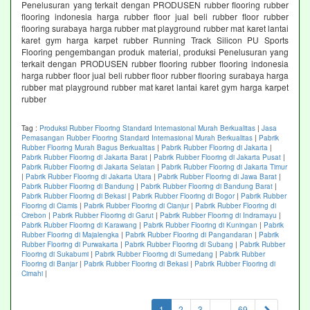
Penelusuran yang terkait dengan PRODUSEN rubber flooring rubber
flooring indonesia harga rubber floor jual beli rubber floor rubber
flooring surabaya harga rubber mat playground rubber mat karet lantai
karet gym harga karpet rubber Running Track Silicon PU Sports
Flooring pengembangan produk material, produksi Penelusuran yang
terkait dengan PRODUSEN rubber flooring rubber flooring indonesia
harga rubber floor jual beli rubber floor rubber flooring surabaya harga
rubber mat playground rubber mat karet lantai karet gym harga karpet
rubber
Tag :
Produksi Rubber Flooring Standard Internasional Murah Berkualitas
|
Jasa
Pemasangan Rubber Flooring Standard Internasional Murah Berkualitas
|
Pabrik
Rubber Flooring Murah Bagus Berkualitas
|
Pabrik Rubber Flooring di Jakarta
|
Pabrik Rubber Flooring di Jakarta Barat
|
Pabrik Rubber Flooring di Jakarta Pusat
|
Pabrik Rubber Flooring di Jakarta Selatan
|
Pabrik Rubber Flooring di Jakarta Timur
|
Pabrik Rubber Flooring di Jakarta Utara
|
Pabrik Rubber Flooring di Jawa Barat
|
Pabrik Rubber Flooring di Bandung
|
Pabrik Rubber Flooring di Bandung Barat
|
Pabrik Rubber Flooring di Bekasi
|
Pabrik Rubber Flooring di Bogor
|
Pabrik Rubber
Flooring di Ciamis
|
Pabrik Rubber Flooring di Cianjur
|
Pabrik Rubber Flooring di
Cirebon
|
Pabrik Rubber Flooring di Garut
|
Pabrik Rubber Flooring di Indramayu
|
Pabrik Rubber Flooring di Karawang
|
Pabrik Rubber Flooring di Kuningan
|
Pabrik
Rubber Flooring di Majalengka
|
Pabrik Rubber Flooring di Pangandaran
|
Pabrik
Rubber Flooring di Purwakarta
|
Pabrik Rubber Flooring di Subang
|
Pabrik Rubber
Flooring di Sukabumi
|
Pabrik Rubber Flooring di Sumedang
|
Pabrik Rubber
Flooring di Banjar
|
Pabrik Rubber Flooring di Bekasi
|
Pabrik Rubber Flooring di
Cimahi
|
(current)
1
2
3
...
69