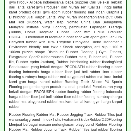
gym Produk Alibaba indonesian.alibaba Supplier Cari Seleksi Terbaik
dari lantai karet gym Produsen dan Murah sert Kualitas Tinggi lantai
karet product detail gym epdm rubber flooring mat Indah Graphia |
Distributor Jual Karpet Lantai Vinyl Murah indahgraphiaMeliputi: Coin
Mat Roll (Rubber), Water Trap, Nomad China Dan Sebagainya
Melayani Instalasi Vinyl Flooring, pembuatan Lapangan Olaraga
(Tennis, Rockit Recycled Rubber Floor with EPDM Granular
RKC04FLR kredoaum id recycled rubber floor with epdm granular 90%
Recycled rubber with 10% Ethylene Propylene Diene Monomer •
Envirement friendly, non toxic • Shock absorption, anti slip • 100 x
100cm puzzle shape Distributor Rubber Flooring | Gym, Fitness,
Playground Sport? rubberhouses Rubber mats, Rubber roll, Rubber
tile, Rubber epdm (custom), Rubber interlocking rubber flooringVinyl
Penelusuran yang terkait dengan PRODUSEN rubber flooring rubber
flooring indonesia harga rubber floor jual beli rubber floor rubber
flooring surabaya harga rubber mat playground rubber mat karet lantai
karet gym harga karpet rubber Running Track Silicon PU Sports
Flooring pengembangan produk material, produksi Penelusuran yang
terkait dengan PRODUSEN rubber flooring rubber flooring indonesia
harga rubber floor jual beli rubber floor rubber flooring surabaya harga
rubber mat playground rubber mat karet lantai karet gym harga karpet
rubber
Rubber Flooring Rubber Mat, Rubber Jogging Track, Rubber Tiles jual
wahanaplayground index1.php?wahana=3&idc=Rubber%20Flooring
Menjual berbagai macam perlengkapan playground Rubber Flooring
Rubber Mat, Rubber Jogging Track, Rubber Tiles jual rubber flooring