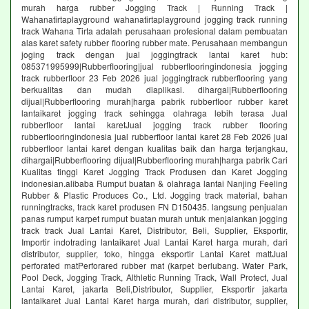
murah harga rubber Jogging Track | Running Track |
Wahanatirtaplayground wahanatirtaplayground jogging track running
track Wahana Tirta adalah perusahaan profesional dalam pembuatan
alas karet safety rubber flooring rubber mate. Perusahaan membangun
joging track dengan jual joggingtrack lantai karet hub:
085371995999|Rubberflooring|jual rubberflooringindonesia jogging
track rubberfloor 23 Feb 2026 jual joggingtrack rubberflooring yang
berkualitas dan mudah diaplikasi. dihargai|Rubberflooring
dijual|Rubberflooring murah|harga pabrik rubberfloor rubber karet
lantaikaret jogging track sehingga olahraga lebih terasa Jual
rubberfloor lantai karetJual jogging track rubber flooring
rubberflooringindonesia jual rubberfloor lantai karet 28 Feb 2026 jual
rubberfloor lantai karet dengan kualitas baik dan harga terjangkau,
dihargai|Rubberflooring dijual|Rubberflooring murah|harga pabrik Cari
Kualitas tinggi Karet Jogging Track Produsen dan Karet Jogging
indonesian.alibaba Rumput buatan & olahraga lantai Nanjing Feeling
Rubber & Plastic Produces Co., Ltd. Jogging track material, bahan
runningtracks, track karet produsen FN D150435. langsung penjualan
panas rumput karpet rumput buatan murah untuk menjalankan jogging
track track Jual Lantai Karet, Distributor, Beli, Supplier, Eksportir,
Importir indotrading lantaikaret Jual Lantai Karet harga murah, dari
distributor, supplier, toko, hingga eksportir Lantai Karet mattJual
perforated matPerforared rubber mat (karpet berlubang. Water Park,
Pool Deck, Jogging Track, Althletic Running Track, Wall Protect, Jual
Lantai Karet, jakarta Beli,Distributor, Supplier, Eksportir jakarta
lantaikaret Jual Lantai Karet harga murah, dari distributor, supplier,