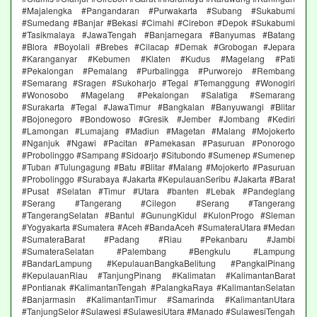
#Majalengka #Pangandaran #Purwakarta #Subang #Sukabumi
#Sumedang #Banjar #Bekasi #Cimahi #Cirebon #Depok #Sukabumi
#Tasikmalaya #JawaTengah #Banjarnegara #Banyumas #Batang
#Blora #Boyolali #Brebes #Cilacap #Demak #Grobogan #Jepara
#Karanganyar #Kebumen #Klaten #Kudus #Magelang #Pati
#Pekalongan #Pemalang #Purbalingga #Purworejo #Rembang
#Semarang #Sragen #Sukoharjo #Tegal #Temanggung #Wonogiri
#Wonosobo #Magelang #Pekalongan #Salatiga #Semarang
#Surakarta #Tegal #JawaTimur #Bangkalan #Banyuwangi #Blitar
#Bojonegoro #Bondowoso #Gresik #Jember #Jombang #Kediri
#Lamongan #Lumajang #Madiun #Magetan #Malang #Mojokerto
#Nganjuk #Ngawi #Pacitan #Pamekasan #Pasuruan #Ponorogo
#Probolinggo #Sampang #Sidoarjo #Situbondo #Sumenep #Sumenep
#Tuban #Tulungagung #Batu #Blitar #Malang #Mojokerto #Pasuruan
#Probolinggo #Surabaya #Jakarta #KepulauanSeribu #Jakarta #Barat
#Pusat #Selatan #Timur #Utara #banten #Lebak #Pandeglang
#Serang #Tangerang #Cilegon #Serang #Tangerang
#TangerangSelatan #Bantul #GunungKidul #KulonProgo #Sleman
#Yogyakarta #Sumatera #Aceh #BandaAceh #SumateraUtara #Medan
#SumateraBarat #Padang #Riau #Pekanbaru #Jambi
#SumateraSelatan #Palembang #Bengkulu #Lampung
#BandarLampung #KepulauanBangkaBelitung #PangkalPinang
#KepulauanRiau #TanjungPinang #Kalimatan #KalimantanBarat
#Pontianak #KalimantanTengah #PalangkaRaya #KalimantanSelatan
#Banjarmasin #KalimantanTimur #Samarinda #KalimantanUtara
#TanjungSelor #Sulawesi #SulawesiUtara #Manado #SulawesiTengah