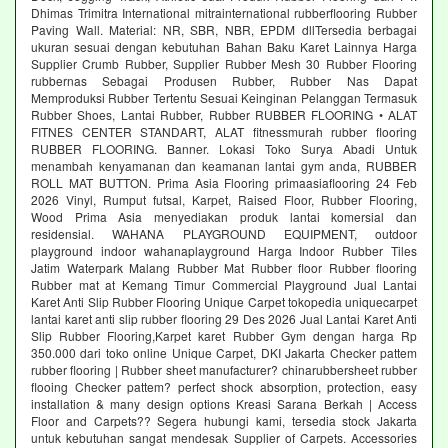
Dhimas Trimitra International mitrainternational rubberflooring Rubber
Paving Wall. Material: NR, SBR, NBR, EPDM dllTersedia berbagai
ukuran sesuai dengan kebutuhan Bahan Baku Karet Lainnya Harga
Supplier Crumb Rubber, Supplier Rubber Mesh 30 Rubber Flooring
rubbernas Sebagai Produsen Rubber, Rubber Nas Dapat
Memproduksi Rubber Tertentu Sesuai Keinginan Pelanggan Termasuk
Rubber Shoes, Lantai Rubber, Rubber RUBBER FLOORING • ALAT
FITNES CENTER STANDART, ALAT fitnessmurah rubber flooring
RUBBER FLOORING. Banner. Lokasi Toko Surya Abadi Untuk
menambah kenyamanan dan keamanan lantai gym anda, RUBBER
ROLL MAT BUTTON. Prima Asia Flooring primaasiaflooring 24 Feb
2026 Vinyl, Rumput futsal, Karpet, Raised Floor, Rubber Flooring,
Wood Prima Asia menyediakan produk lantai komersial dan
residensial. WAHANA PLAYGROUND EQUIPMENT, outdoor
playground indoor wahanaplayground Harga Indoor Rubber Tiles
Jatim Waterpark Malang Rubber Mat Rubber floor Rubber flooring
Rubber mat at Kemang Timur Commercial Playground Jual Lantai
Karet Anti Slip Rubber Flooring Unique Carpet tokopedia uniquecarpet
lantai karet anti slip rubber flooring 29 Des 2026 Jual Lantai Karet Anti
Slip Rubber Flooring,Karpet karet Rubber Gym dengan harga Rp
350.000 dari toko online Unique Carpet, DKI Jakarta Checker pattem
rubber flooring | Rubber sheet manufacturer? chinarubbersheet rubber
flooing Checker pattem? perfect shock absorption, protection, easy
installation & many design options Kreasi Sarana Berkah | Access
Floor and Carpets?? Segera hubungi kami, tersedia stock Jakarta
untuk kebutuhan sangat mendesak Supplier of Carpets. Accessories