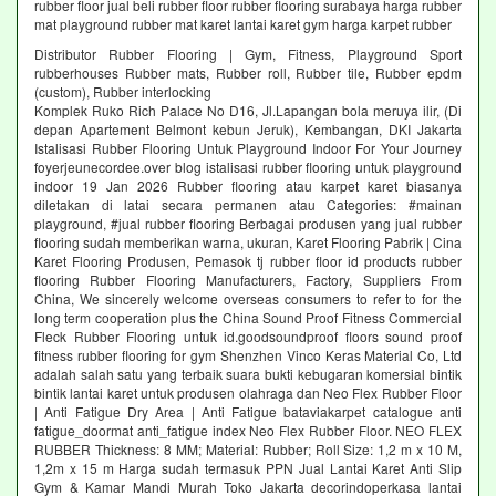
rubber floor jual beli rubber floor rubber flooring surabaya harga rubber
mat playground rubber mat karet lantai karet gym harga karpet rubber
Distributor Rubber Flooring | Gym, Fitness, Playground Sport
rubberhouses Rubber mats, Rubber roll, Rubber tile, Rubber epdm
(custom), Rubber interlocking
Komplek Ruko Rich Palace No D16, Jl.Lapangan bola meruya ilir, (Di
depan Apartement Belmont kebun Jeruk), Kembangan, DKI Jakarta
Istalisasi Rubber Flooring Untuk Playground Indoor For Your Journey
foyerjeunecordee.over blog istalisasi rubber flooring untuk playground
indoor 19 Jan 2026 Rubber flooring atau karpet karet biasanya
diletakan di latai secara permanen atau Categories: #mainan
playground, #jual rubber flooring Berbagai produsen yang jual rubber
flooring sudah memberikan warna, ukuran, Karet Flooring Pabrik | Cina
Karet Flooring Produsen, Pemasok tj rubber floor id products rubber
flooring Rubber Flooring Manufacturers, Factory, Suppliers From
China, We sincerely welcome overseas consumers to refer to for the
long term cooperation plus the China Sound Proof Fitness Commercial
Fleck Rubber Flooring untuk id.goodsoundproof floors sound proof
fitness rubber flooring for gym Shenzhen Vinco Keras Material Co, Ltd
adalah salah satu yang terbaik suara bukti kebugaran komersial bintik
bintik lantai karet untuk produsen olahraga dan Neo Flex Rubber Floor
| Anti Fatigue Dry Area | Anti Fatigue bataviakarpet catalogue anti
fatigue_doormat anti_fatigue index Neo Flex Rubber Floor. NEO FLEX
RUBBER Thickness: 8 MM; Material: Rubber; Roll Size: 1,2 m x 10 M,
1,2m x 15 m Harga sudah termasuk PPN Jual Lantai Karet Anti Slip
Gym & Kamar Mandi Murah Toko Jakarta decorindoperkasa lantai