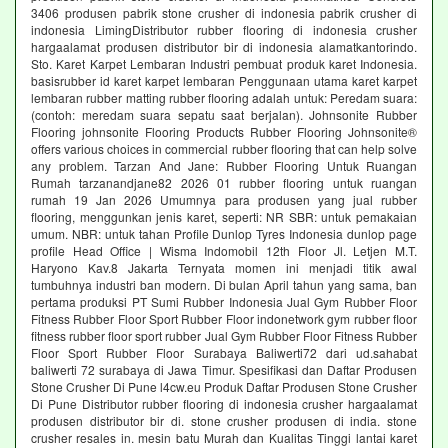
3406 produsen pabrik stone crusher di indonesia pabrik crusher di
indonesia LimingDistributor rubber flooring di indonesia crusher
hargaalamat produsen distributor bir di indonesia alamatkantorindo.
Sto. Karet Karpet Lembaran Industri pembuat produk karet Indonesia.
basisrubber id karet karpet lembaran Penggunaan utama karet karpet
lembaran rubber matting rubber flooring adalah untuk: Peredam suara:
(contoh: meredam suara sepatu saat berjalan). Johnsonite Rubber
Flooring johnsonite Flooring Products Rubber Flooring Johnsonite®
offers various choices in commercial rubber flooring that can help solve
any problem. Tarzan And Jane: Rubber Flooring Untuk Ruangan
Rumah tarzanandjane82 2026 01 rubber flooring untuk ruangan
rumah 19 Jan 2026 Umumnya para produsen yang jual rubber
flooring, menggunkan jenis karet, seperti: NR SBR: untuk pemakaian
umum. NBR: untuk tahan Profile Dunlop Tyres Indonesia dunlop page
profile Head Office | Wisma Indomobil 12th Floor Jl. Letjen M.T.
Haryono Kav.8 Jakarta Ternyata momen ini menjadi titik awal
tumbuhnya industri ban modern. Di bulan April tahun yang sama, ban
pertama produksi PT Sumi Rubber Indonesia Jual Gym Rubber Floor
Fitness Rubber Floor Sport Rubber Floor indonetwork gym rubber floor
fitness rubber floor sport rubber Jual Gym Rubber Floor Fitness Rubber
Floor Sport Rubber Floor Surabaya Baliwerti72 dari ud.sahabat
baliwerti 72 surabaya di Jawa Timur. Spesifikasi dan Daftar Produsen
Stone Crusher Di Pune l4cw.eu Produk Daftar Produsen Stone Crusher
Di Pune Distributor rubber flooring di indonesia crusher hargaalamat
produsen distributor bir di. stone crusher produsen di india. stone
crusher resales in. mesin batu Murah dan Kualitas Tinggi lantai karet