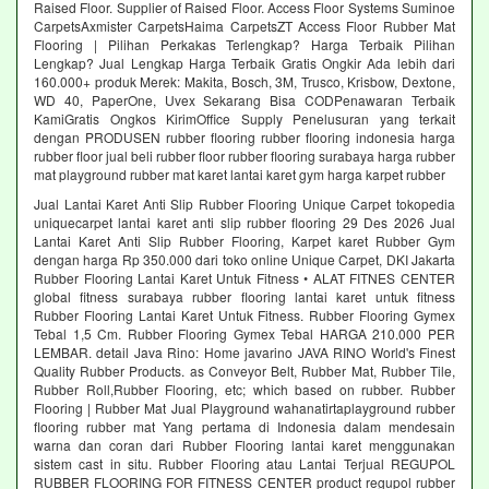
Raised Floor. Supplier of Raised Floor. Access Floor Systems Suminoe
CarpetsAxmister CarpetsHaima CarpetsZT Access Floor Rubber Mat
Flooring | Pilihan Perkakas Terlengkap? Harga Terbaik Pilihan
Lengkap? Jual Lengkap Harga Terbaik Gratis Ongkir Ada lebih dari
160.000+ produk Merek: Makita, Bosch, 3M, Trusco, Krisbow, Dextone,
WD 40, PaperOne, Uvex Sekarang Bisa CODPenawaran Terbaik
KamiGratis Ongkos KirimOffice Supply Penelusuran yang terkait
dengan PRODUSEN rubber flooring rubber flooring indonesia harga
rubber floor jual beli rubber floor rubber flooring surabaya harga rubber
mat playground rubber mat karet lantai karet gym harga karpet rubber
Jual Lantai Karet Anti Slip Rubber Flooring Unique Carpet tokopedia
uniquecarpet lantai karet anti slip rubber flooring 29 Des 2026 Jual
Lantai Karet Anti Slip Rubber Flooring, Karpet karet Rubber Gym
dengan harga Rp 350.000 dari toko online Unique Carpet, DKI Jakarta
Rubber Flooring Lantai Karet Untuk Fitness • ALAT FITNES CENTER
global fitness surabaya rubber flooring lantai karet untuk fitness
Rubber Flooring Lantai Karet Untuk Fitness. Rubber Flooring Gymex
Tebal 1,5 Cm. Rubber Flooring Gymex Tebal HARGA 210.000 PER
LEMBAR. detail Java Rino: Home javarino JAVA RINO World's Finest
Quality Rubber Products. as Conveyor Belt, Rubber Mat, Rubber Tile,
Rubber Roll,Rubber Flooring, etc; which based on rubber. Rubber
Flooring | Rubber Mat Jual Playground wahanatirtaplayground rubber
flooring rubber mat Yang pertama di Indonesia dalam mendesain
warna dan coran dari Rubber Flooring lantai karet menggunakan
sistem cast in situ. Rubber Flooring atau Lantai Terjual REGUPOL
RUBBER FLOORING FOR FITNESS CENTER product regupol rubber