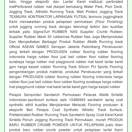
toko, hingga eksportir dan Lantai Karet mattJual perforated
matPerforared rubber mat (karpet berlubang Water Park, Pool Deck,
Jogging Track, Althletic Running Track, Wall Protect, Jogging Track
TEXMURA KONTRAKTOR LAPANGAN FUTSAL texmura joggingtrack
Kami menawarkan produk pelapisan permukaan (Floor Finishing)
untuk jogging running track dengan teknologi terkini dan kualitas
terbaik yaitu SigmaTurf RUBBER NAS Supplier Crumb Rubber,
Supplier Rubber Mesh 30 rubbernas Rubber Nas Juga Memproduksi
Dan Menyediakan Berbagai Produk Rubber Atletik Running track
Official ASEAN GAMES Senayan Jakarta Palembang Penelusuran
yang terkait dengan PRODUSEN rubber flooring rubber flooring
indonesia harga rubber floor jual beli rubber floor rubber flooring
surabaya harga rubber mat playground rubber mat karet lantai karet
gym harga karpet rubber Running Track Silicon PU Sports Flooring
pengembangan produk material, produksi Penelusuran yang terkait
dengan PRODUSEN rubber flooring rubber flooring indonesia harga
rubber floor jual beli rubber floor rubber flooring surabaya harga rubber
mat playground rubber mat karet lantai karet gym harga karpet rubber
Pelapis Semprotan Sandwich Permukaan Pelacak Atletik Sintetik
indonesian.sportcourt surface sale 10486993 sandwich spray coat
synthetic athlit kualitas Menjalankan Melacak Flooring produsen &
eksportir Beli Pelapis Coat Synthetic Athletic Track Surface,
Prefabricated Rubber Running Track Sandwich Spray Coat Karet Karet
Sintetis Penuh Jogging Running Track Permukaan. murah PRODUK
BARU RUBBER CRUMB POWDER UNTUK PELAPISAN jualo iklan
produk baru rubber crumb powder untuk pelapisan lantai Kami