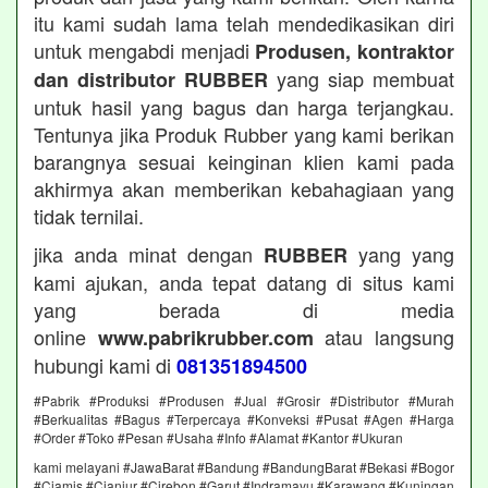
itu kami sudah lama telah mendedikasikan diri
untuk mengabdi menjadi
Produsen, kontraktor
yang siap membuat
dan distributor RUBBER
untuk hasil yang bagus dan harga terjangkau.
Tentunya jika Produk Rubber yang kami berikan
barangnya sesuai keinginan klien kami pada
akhirmya akan memberikan kebahagiaan yang
tidak ternilai.
jika anda minat dengan
yang yang
RUBBER
kami ajukan, anda tepat datang di situs kami
yang berada di media
online
atau langsung
www.pabrikrubber.com
hubungi kami di
081351894500
#Pabrik #Produksi #Produsen #Jual #Grosir #Distributor #Murah
#Berkualitas #Bagus #Terpercaya #Konveksi #Pusat #Agen #Harga
#Order #Toko #Pesan #Usaha #Info #Alamat #Kantor #Ukuran
kami melayani #JawaBarat #Bandung #BandungBarat #Bekasi #Bogor
#Ciamis #Cianjur #Cirebon #Garut #Indramayu #Karawang #Kuningan