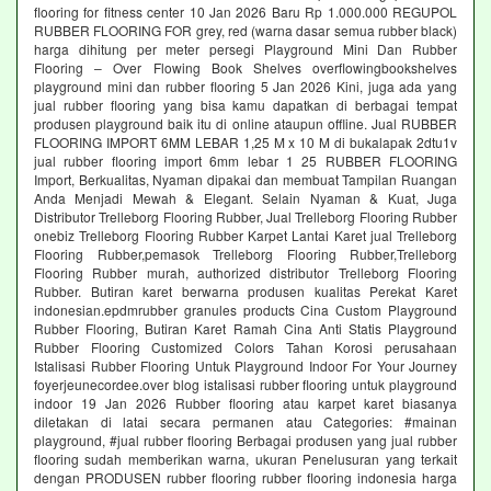
flooring for fitness center 10 Jan 2026 Baru Rp 1.000.000 REGUPOL
RUBBER FLOORING FOR grey, red (warna dasar semua rubber black)
harga dihitung per meter persegi Playground Mini Dan Rubber
Flooring – Over Flowing Book Shelves overflowingbookshelves
playground mini dan rubber flooring 5 Jan 2026 Kini, juga ada yang
jual rubber flooring yang bisa kamu dapatkan di berbagai tempat
produsen playground baik itu di online ataupun offline. Jual RUBBER
FLOORING IMPORT 6MM LEBAR 1,25 M x 10 M di bukalapak 2dtu1v
jual rubber flooring import 6mm lebar 1 25 RUBBER FLOORING
Import, Berkualitas, Nyaman dipakai dan membuat Tampilan Ruangan
Anda Menjadi Mewah & Elegant. Selain Nyaman & Kuat, Juga
Distributor Trelleborg Flooring Rubber, Jual Trelleborg Flooring Rubber
onebiz Trelleborg Flooring Rubber Karpet Lantai Karet jual Trelleborg
Flooring Rubber,pemasok Trelleborg Flooring Rubber,Trelleborg
Flooring Rubber murah, authorized distributor Trelleborg Flooring
Rubber. Butiran karet berwarna produsen kualitas Perekat Karet
indonesian.epdmrubber granules products Cina Custom Playground
Rubber Flooring, Butiran Karet Ramah Cina Anti Statis Playground
Rubber Flooring Customized Colors Tahan Korosi perusahaan
Istalisasi Rubber Flooring Untuk Playground Indoor For Your Journey
foyerjeunecordee.over blog istalisasi rubber flooring untuk playground
indoor 19 Jan 2026 Rubber flooring atau karpet karet biasanya
diletakan di latai secara permanen atau Categories: #mainan
playground, #jual rubber flooring Berbagai produsen yang jual rubber
flooring sudah memberikan warna, ukuran Penelusuran yang terkait
dengan PRODUSEN rubber flooring rubber flooring indonesia harga