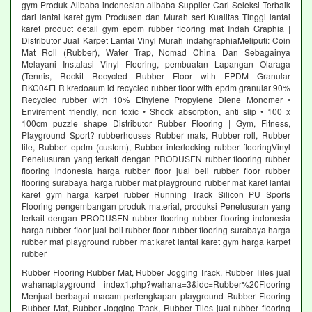
gym Produk Alibaba indonesian.alibaba Supplier Cari Seleksi Terbaik
dari lantai karet gym Produsen dan Murah sert Kualitas Tinggi lantai
karet product detail gym epdm rubber flooring mat Indah Graphia |
Distributor Jual Karpet Lantai Vinyl Murah indahgraphiaMeliputi: Coin
Mat Roll (Rubber), Water Trap, Nomad China Dan Sebagainya
Melayani Instalasi Vinyl Flooring, pembuatan Lapangan Olaraga
(Tennis, Rockit Recycled Rubber Floor with EPDM Granular
RKC04FLR kredoaum id recycled rubber floor with epdm granular 90%
Recycled rubber with 10% Ethylene Propylene Diene Monomer •
Envirement friendly, non toxic • Shock absorption, anti slip • 100 x
100cm puzzle shape Distributor Rubber Flooring | Gym, Fitness,
Playground Sport? rubberhouses Rubber mats, Rubber roll, Rubber
tile, Rubber epdm (custom), Rubber interlocking rubber flooringVinyl
Penelusuran yang terkait dengan PRODUSEN rubber flooring rubber
flooring indonesia harga rubber floor jual beli rubber floor rubber
flooring surabaya harga rubber mat playground rubber mat karet lantai
karet gym harga karpet rubber Running Track Silicon PU Sports
Flooring pengembangan produk material, produksi Penelusuran yang
terkait dengan PRODUSEN rubber flooring rubber flooring indonesia
harga rubber floor jual beli rubber floor rubber flooring surabaya harga
rubber mat playground rubber mat karet lantai karet gym harga karpet
rubber
Rubber Flooring Rubber Mat, Rubber Jogging Track, Rubber Tiles jual
wahanaplayground index1.php?wahana=3&idc=Rubber%20Flooring
Menjual berbagai macam perlengkapan playground Rubber Flooring
Rubber Mat, Rubber Jogging Track, Rubber Tiles jual rubber flooring