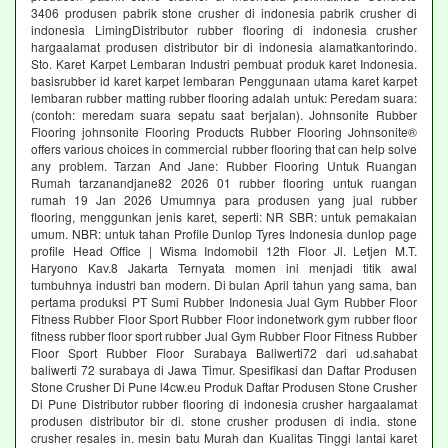
3406 produsen pabrik stone crusher di indonesia pabrik crusher di
indonesia LimingDistributor rubber flooring di indonesia crusher
hargaalamat produsen distributor bir di indonesia alamatkantorindo.
Sto. Karet Karpet Lembaran Industri pembuat produk karet Indonesia.
basisrubber id karet karpet lembaran Penggunaan utama karet karpet
lembaran rubber matting rubber flooring adalah untuk: Peredam suara:
(contoh: meredam suara sepatu saat berjalan). Johnsonite Rubber
Flooring johnsonite Flooring Products Rubber Flooring Johnsonite®
offers various choices in commercial rubber flooring that can help solve
any problem. Tarzan And Jane: Rubber Flooring Untuk Ruangan
Rumah tarzanandjane82 2026 01 rubber flooring untuk ruangan
rumah 19 Jan 2026 Umumnya para produsen yang jual rubber
flooring, menggunkan jenis karet, seperti: NR SBR: untuk pemakaian
umum. NBR: untuk tahan Profile Dunlop Tyres Indonesia dunlop page
profile Head Office | Wisma Indomobil 12th Floor Jl. Letjen M.T.
Haryono Kav.8 Jakarta Ternyata momen ini menjadi titik awal
tumbuhnya industri ban modern. Di bulan April tahun yang sama, ban
pertama produksi PT Sumi Rubber Indonesia Jual Gym Rubber Floor
Fitness Rubber Floor Sport Rubber Floor indonetwork gym rubber floor
fitness rubber floor sport rubber Jual Gym Rubber Floor Fitness Rubber
Floor Sport Rubber Floor Surabaya Baliwerti72 dari ud.sahabat
baliwerti 72 surabaya di Jawa Timur. Spesifikasi dan Daftar Produsen
Stone Crusher Di Pune l4cw.eu Produk Daftar Produsen Stone Crusher
Di Pune Distributor rubber flooring di indonesia crusher hargaalamat
produsen distributor bir di. stone crusher produsen di india. stone
crusher resales in. mesin batu Murah dan Kualitas Tinggi lantai karet