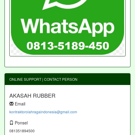
ONLINE SUPPORT | CONTACT PERSON
AKASAH RUBBER
Email
kontraktorolahragaindonesia@gmail.com
Ponsel
081351894500