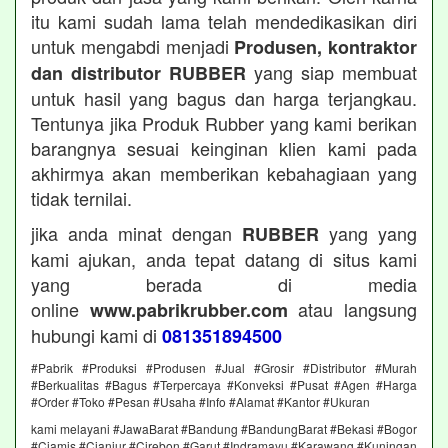
itu kami sudah lama telah mendedikasikan diri
untuk mengabdi menjadi
Produsen, kontraktor
yang siap membuat
dan distributor RUBBER
untuk hasil yang bagus dan harga terjangkau.
Tentunya jika Produk Rubber yang kami berikan
barangnya sesuai keinginan klien kami pada
akhirmya akan memberikan kebahagiaan yang
tidak ternilai.
jika anda minat dengan
yang yang
RUBBER
kami ajukan, anda tepat datang di situs kami
yang berada di media
online
atau langsung
www.pabrikrubber.com
hubungi kami di
081351894500
#Pabrik #Produksi #Produsen #Jual #Grosir #Distributor #Murah
#Berkualitas #Bagus #Terpercaya #Konveksi #Pusat #Agen #Harga
#Order #Toko #Pesan #Usaha #Info #Alamat #Kantor #Ukuran
kami melayani #JawaBarat #Bandung #BandungBarat #Bekasi #Bogor
#Ciamis #Cianjur #Cirebon #Garut #Indramayu #Karawang #Kuningan