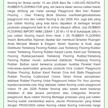
flooring for fitness center 10 Jan 2026 Baru Rp 1.000.000 REGUPOL
RUBBER FLOORING FOR grey, red (warna dasar semua rubber black)
harga dihitung per meter persegi Playground Mini Dan Rubber
Flooring – Over Flowing Book Shelves overflowingbookshelves
playground mini dan rubber flooring 5 Jan 2026 Kini, juga ada yang
jual rubber flooring yang bisa kamu dapatkan di berbagai tempat
produsen playground baik itu di online ataupun offline. Jual RUBBER
FLOORING IMPORT 6MM LEBAR 1,25 M x 10 M di bukalapak 2dtu1v
jual rubber flooring import 6mm lebar 1 25 RUBBER FLOORING
Import, Berkualitas, Nyaman dipakai dan membuat Tampilan Ruangan
Anda Menjadi Mewah & Elegant. Selain Nyaman & Kuat, Juga
Distributor Trelleborg Flooring Rubber, Jual Trelleborg Flooring Rubber
onebiz Trelleborg Flooring Rubber Karpet Lantai Karet jual Trelleborg
Flooring Rubber,pemasok Trelleborg Flooring Rubber,Trelleborg
Flooring Rubber murah, authorized distributor Trelleborg Flooring
Rubber. Butiran karet berwarna produsen kualitas Perekat Karet
indonesian.epdmrubber granules products Cina Custom Playground
Rubber Flooring, Butiran Karet Ramah Cina Anti Statis Playground
Rubber Flooring Customized Colors Tahan Korosi perusahaan
Istalisasi Rubber Flooring Untuk Playground Indoor For Your Journey
foyerjeunecordee.over blog istalisasi rubber flooring untuk playground
indoor 19 Jan 2026 Rubber flooring atau karpet karet biasanya
diletakan di latai secara permanen atau Categories: #mainan
playground, #jual rubber flooring Berbagai produsen yang jual rubber
flooring sudah memberikan warna, ukuran Penelusuran yang terkait
dengan PRODUSEN rubber flooring rubber flooring indonesia harga