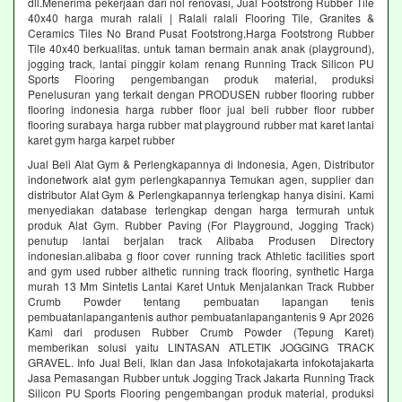
dll.Menerima pekerjaan dari nol renovasi, Jual Footstrong Rubber Tile
40x40 harga murah ralali | Ralali ralali Flooring Tile, Granites &
Ceramics Tiles No Brand Pusat Footstrong,Harga Footstrong Rubber
Tile 40x40 berkualitas. untuk taman bermain anak anak (playground),
jogging track, lantai pinggir kolam renang Running Track Silicon PU
Sports Flooring pengembangan produk material, produksi
Penelusuran yang terkait dengan PRODUSEN rubber flooring rubber
flooring indonesia harga rubber floor jual beli rubber floor rubber
flooring surabaya harga rubber mat playground rubber mat karet lantai
karet gym harga karpet rubber
Jual Beli Alat Gym & Perlengkapannya di Indonesia, Agen, Distributor
indonetwork alat gym perlengkapannya Temukan agen, supplier dan
distributor Alat Gym & Perlengkapannya terlengkap hanya disini. Kami
menyediakan database terlengkap dengan harga termurah untuk
produk Alat Gym. Rubber Paving (For Playground, Jogging Track)
penutup lantai berjalan track Alibaba Produsen Directory
indonesian.alibaba g floor cover running track Athletic facilities sport
and gym used rubber althetic running track flooring, synthetic Harga
murah 13 Mm Sintetis Lantai Karet Untuk Menjalankan Track Rubber
Crumb Powder tentang pembuatan lapangan tenis
pembuatanlapangantenis author pembuatanlapangantenis 9 Apr 2026
Kami dari produsen Rubber Crumb Powder (Tepung Karet)
memberikan solusi yaitu LINTASAN ATLETIK JOGGING TRACK
GRAVEL. Info Jual Beli, Iklan dan Jasa Infokotajakarta infokotajakarta
Jasa Pemasangan Rubber untuk Jogging Track Jakarta Running Track
Silicon PU Sports Flooring pengembangan produk material, produksi