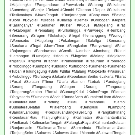
#Majalengka #Pangandaran #Purwakarta #Subang #Sukabumi
#Sumedang #Banjar #Bekasi #Cimahi #Cirebon #Depok #Sukabumi
#Tasikmalaya #JawaTengah #Banjarnegara #Banyumas #Batang
#Blora #Boyolali #Brebes #Cilacap #Demak #Grobogan #Jepara
#Karanganyar #Kebumen #Klaten #Kudus #Magelang #Pati
#Pekalongan #Pemalang #Purbalingga #Purworejo #Rembang
#Semarang #Sragen #Sukoharjo #Tegal #Temanggung #Wonogiri
#Wonosobo #Magelang #Pekalongan #Salatiga #Semarang
#Surakarta #Tegal #JawaTimur #Bangkalan #Banyuwangi #Blitar
#Bojonegoro #Bondowoso #Gresik #Jember #Jombang #Kediri
#Lamongan #Lumajang #Madiun #Magetan #Malang #Mojokerto
#Nganjuk #Ngawi #Pacitan #Pamekasan #Pasuruan #Ponorogo
#Probolinggo #Sampang #Sidoarjo #Situbondo #Sumenep #Sumenep
#Tuban #Tulungagung #Batu #Blitar #Malang #Mojokerto #Pasuruan
#Probolinggo #Surabaya #Jakarta #KepulauanSeribu #Jakarta #Barat
#Pusat #Selatan #Timur #Utara #banten #Lebak #Pandeglang
#Serang #Tangerang #Cilegon #Serang #Tangerang
#TangerangSelatan #Bantul #GunungKidul #KulonProgo #Sleman
#Yogyakarta #Sumatera #Aceh #BandaAceh #SumateraUtara #Medan
#SumateraBarat #Padang #Riau #Pekanbaru #Jambi
#SumateraSelatan #Palembang #Bengkulu #Lampung
#BandarLampung #KepulauanBangkaBelitung #PangkalPinang
#KepulauanRiau #TanjungPinang #Kalimatan #KalimantanBarat
#Pontianak #KalimantanTengah #PalangkaRaya #KalimantanSelatan
#Banjarmasin #KalimantanTimur #Samarinda #KalimantanUtara
#TanjungSelor #Sulawesi #SulawesiUtara #Manado #SulawesiTengah