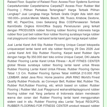
Raised Floor. Supplier of Raised Floor. Access Floor Systems Suminoe
CarpetsAxmister CarpetsHaima CarpetsZT Access Floor Rubber Mat
Flooring | Pilihan Perkakas Terlengkap? Harga Terbaik Pilihan
Lengkap? Jual Lengkap Harga Terbaik Gratis Ongkir Ada lebih dari
160.000+ produk Merek: Makita, Bosch, 3M, Trusco, Krisbow, Dextone,
WD 40, PaperOne, Uvex Sekarang Bisa CODPenawaran Terbaik
KamiGratis Ongkos KirimOffice Supply Penelusuran yang terkait
dengan PRODUSEN rubber flooring rubber flooring indonesia harga
rubber floor jual beli rubber floor rubber flooring surabaya harga rubber
mat playground rubber mat karet lantai karet gym harga karpet rubber
Jual Lantai Karet Anti Slip Rubber Flooring Unique Carpet tokopedia
uniquecarpet lantai karet anti slip rubber flooring 29 Des 2026 Jual
Lantai Karet Anti Slip Rubber Flooring, Karpet karet Rubber Gym
dengan harga Rp 350.000 dari toko online Unique Carpet, DKI Jakarta
Rubber Flooring Lantai Karet Untuk Fitness • ALAT FITNES CENTER
global fitness surabaya rubber flooring lantai karet untuk fitness
Rubber Flooring Lantai Karet Untuk Fitness. Rubber Flooring Gymex
Tebal 1,5 Cm. Rubber Flooring Gymex Tebal HARGA 210.000 PER
LEMBAR. detail Java Rino: Home javarino JAVA RINO World's Finest
Quality Rubber Products. as Conveyor Belt, Rubber Mat, Rubber Tile,
Rubber Roll,Rubber Flooring, etc; which based on rubber. Rubber
Flooring | Rubber Mat Jual Playground wahanatirtaplayground rubber
flooring rubber mat Yang pertama di Indonesia dalam mendesain
warna dan coran dari Rubber Flooring lantai karet menggunakan
sistem cast in situ. Rubber Flooring atau Lantai Terjual REGUPOL
RUBBER FLOORING FOR FITNESS CENTER product regupol rubber