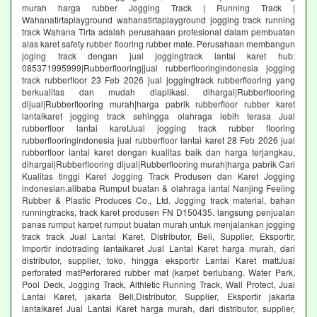
murah harga rubber Jogging Track | Running Track |
Wahanatirtaplayground wahanatirtaplayground jogging track running
track Wahana Tirta adalah perusahaan profesional dalam pembuatan
alas karet safety rubber flooring rubber mate. Perusahaan membangun
joging track dengan jual joggingtrack lantai karet hub:
085371995999|Rubberflooring|jual rubberflooringindonesia jogging
track rubberfloor 23 Feb 2026 jual joggingtrack rubberflooring yang
berkualitas dan mudah diaplikasi. dihargai|Rubberflooring
dijual|Rubberflooring murah|harga pabrik rubberfloor rubber karet
lantaikaret jogging track sehingga olahraga lebih terasa Jual
rubberfloor lantai karetJual jogging track rubber flooring
rubberflooringindonesia jual rubberfloor lantai karet 28 Feb 2026 jual
rubberfloor lantai karet dengan kualitas baik dan harga terjangkau,
dihargai|Rubberflooring dijual|Rubberflooring murah|harga pabrik Cari
Kualitas tinggi Karet Jogging Track Produsen dan Karet Jogging
indonesian.alibaba Rumput buatan & olahraga lantai Nanjing Feeling
Rubber & Plastic Produces Co., Ltd. Jogging track material, bahan
runningtracks, track karet produsen FN D150435. langsung penjualan
panas rumput karpet rumput buatan murah untuk menjalankan jogging
track track Jual Lantai Karet, Distributor, Beli, Supplier, Eksportir,
Importir indotrading lantaikaret Jual Lantai Karet harga murah, dari
distributor, supplier, toko, hingga eksportir Lantai Karet mattJual
perforated matPerforared rubber mat (karpet berlubang. Water Park,
Pool Deck, Jogging Track, Althletic Running Track, Wall Protect, Jual
Lantai Karet, jakarta Beli,Distributor, Supplier, Eksportir jakarta
lantaikaret Jual Lantai Karet harga murah, dari distributor, supplier,