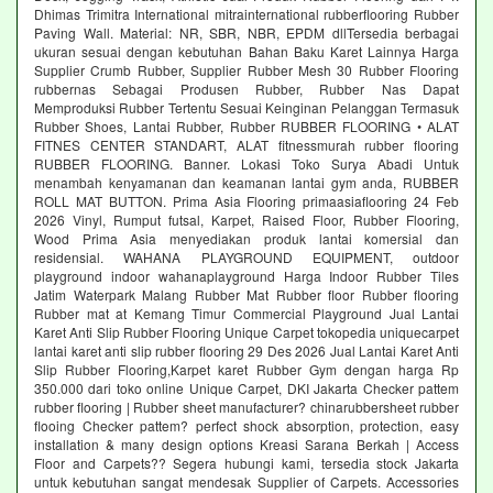
Dhimas Trimitra International mitrainternational rubberflooring Rubber
Paving Wall. Material: NR, SBR, NBR, EPDM dllTersedia berbagai
ukuran sesuai dengan kebutuhan Bahan Baku Karet Lainnya Harga
Supplier Crumb Rubber, Supplier Rubber Mesh 30 Rubber Flooring
rubbernas Sebagai Produsen Rubber, Rubber Nas Dapat
Memproduksi Rubber Tertentu Sesuai Keinginan Pelanggan Termasuk
Rubber Shoes, Lantai Rubber, Rubber RUBBER FLOORING • ALAT
FITNES CENTER STANDART, ALAT fitnessmurah rubber flooring
RUBBER FLOORING. Banner. Lokasi Toko Surya Abadi Untuk
menambah kenyamanan dan keamanan lantai gym anda, RUBBER
ROLL MAT BUTTON. Prima Asia Flooring primaasiaflooring 24 Feb
2026 Vinyl, Rumput futsal, Karpet, Raised Floor, Rubber Flooring,
Wood Prima Asia menyediakan produk lantai komersial dan
residensial. WAHANA PLAYGROUND EQUIPMENT, outdoor
playground indoor wahanaplayground Harga Indoor Rubber Tiles
Jatim Waterpark Malang Rubber Mat Rubber floor Rubber flooring
Rubber mat at Kemang Timur Commercial Playground Jual Lantai
Karet Anti Slip Rubber Flooring Unique Carpet tokopedia uniquecarpet
lantai karet anti slip rubber flooring 29 Des 2026 Jual Lantai Karet Anti
Slip Rubber Flooring,Karpet karet Rubber Gym dengan harga Rp
350.000 dari toko online Unique Carpet, DKI Jakarta Checker pattem
rubber flooring | Rubber sheet manufacturer? chinarubbersheet rubber
flooing Checker pattem? perfect shock absorption, protection, easy
installation & many design options Kreasi Sarana Berkah | Access
Floor and Carpets?? Segera hubungi kami, tersedia stock Jakarta
untuk kebutuhan sangat mendesak Supplier of Carpets. Accessories