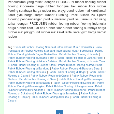
Penelusuran yang terkait dengan PRODUSEN rubber flooring rubber
flooring indonesia harga rubber floor jual beli rubber floor rubber
flooring surabaya harga rubber mat playground rubber mat karet lantai
karet gym harga karpet rubber Running Track Silicon PU Sports
Flooring pengembangan produk material, produksi Penelusuran yang
terkait dengan PRODUSEN rubber flooring rubber flooring indonesia
harga rubber floor jual beli rubber floor rubber flooring surabaya harga
rubber mat playground rubber mat karet lantai karet gym harga karpet
rubber
Tag :
Produksi Rubber Flooring Standard Internasional Murah Berkualitas
|
Jasa
Pemasangan Rubber Flooring Standard Internasional Murah Berkualitas
|
Pabrik
Rubber Flooring Murah Bagus Berkualitas
|
Pabrik Rubber Flooring di Jakarta
|
Pabrik Rubber Flooring di Jakarta Barat
|
Pabrik Rubber Flooring di Jakarta Pusat
|
Pabrik Rubber Flooring di Jakarta Selatan
|
Pabrik Rubber Flooring di Jakarta Timur
|
Pabrik Rubber Flooring di Jakarta Utara
|
Pabrik Rubber Flooring di Jawa Barat
|
Pabrik Rubber Flooring di Bandung
|
Pabrik Rubber Flooring di Bandung Barat
|
Pabrik Rubber Flooring di Bekasi
|
Pabrik Rubber Flooring di Bogor
|
Pabrik Rubber
Flooring di Ciamis
|
Pabrik Rubber Flooring di Cianjur
|
Pabrik Rubber Flooring di
Cirebon
|
Pabrik Rubber Flooring di Garut
|
Pabrik Rubber Flooring di Indramayu
|
Pabrik Rubber Flooring di Karawang
|
Pabrik Rubber Flooring di Kuningan
|
Pabrik
Rubber Flooring di Majalengka
|
Pabrik Rubber Flooring di Pangandaran
|
Pabrik
Rubber Flooring di Purwakarta
|
Pabrik Rubber Flooring di Subang
|
Pabrik Rubber
Flooring di Sukabumi
|
Pabrik Rubber Flooring di Sumedang
|
Pabrik Rubber
Flooring di Banjar
|
Pabrik Rubber Flooring di Bekasi
|
Pabrik Rubber Flooring di
Cimahi
|
(current)
1
2
3
...
69