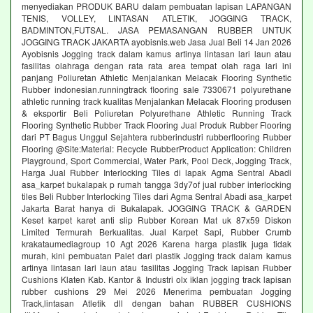
menyediakan PRODUK BARU dalam pembuatan lapisan LAPANGAN
TENIS, VOLLEY, LINTASAN ATLETIK, JOGGING TRACK,
BADMINTON,FUTSAL. JASA PEMASANGAN RUBBER UNTUK
JOGGING TRACK JAKARTA ayobisnis.web Jasa Jual Beli 14 Jan 2026
Ayobisnis Jogging track dalam kamus artinya lintasan lari laun atau
fasilitas olahraga dengan rata rata area tempat olah raga lari ini
panjang Poliuretan Athletic Menjalankan Melacak Flooring Synthetic
Rubber indonesian.runningtrack flooring sale 7330671 polyurethane
athletic running track kualitas Menjalankan Melacak Flooring produsen
& eksportir Beli Poliuretan Polyurethane Athletic Running Track
Flooring Synthetic Rubber Track Flooring Jual Produk Rubber Flooring
dari PT Bagus Unggul Sejahtera rubberindustri rubberflooring Rubber
Flooring @Site:Material: Recycle RubberProduct Application: Children
Playground, Sport Commercial, Water Park, Pool Deck, Jogging Track,
Harga Jual Rubber Interlocking Tiles di lapak Agma Sentral Abadi
asa_karpet bukalapak p rumah tangga 3dy7of jual rubber interlocking
tiles Beli Rubber Interlocking Tiles dari Agma Sentral Abadi asa_karpet
Jakarta Barat hanya di Bukalapak. JOGGING TRACK & GARDEN
Keset karpet karet anti slip Rubber Korean Mat uk 87x59 Diskon
Limited Termurah Berkualitas. Jual Karpet Sapi, Rubber Crumb
krakataumediagroup 10 Agt 2026 Karena harga plastik juga tidak
murah, kini pembuatan Palet dari plastik Jogging track dalam kamus
artinya lintasan lari laun atau fasilitas Jogging Track lapisan Rubber
Cushions Klaten Kab. Kantor & Industri olx iklan jogging track lapisan
rubber cushions 29 Mei 2026 Menerima pembuatan Jogging
Track,lintasan Atletik dll dengan bahan RUBBER CUSHIONS