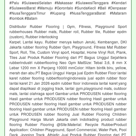
#Palu #SulawesiSelatan #Makassar #SulawesiTenggara #Kendari
#SulawesiBarat #Mamuju #Gorontalo #SundaKecil #Bali #Denpasar
#NusaTenggaraTimur #Kupang #NusaTenggaraBarat #Mataram
#lombok #Batam
Distributor Rubber Flooring | Gym, Fitness, Playground Sport
rubberhouses Rubber mats, Rubber roll, Rubber tile, Rubber epdm
(custom), Rubber interlocking
Karpet. Lantai kayu. Rubber meruya kebun Jeruk), Kembangan, DKI
Jakarta rubber flooring Rubber Gym, Playground, Fitness Mat Rubber
Sport, Roll, Tile, Custom Vinyl sport, Hospital, Home Vinyl Roll, Plank,
Tiles Jual Produk Rubber Flooring dari PT Bagus Unggul Sejahtera
rubberindustri rubberflooring Neo Gym MatSize: Tebal 3,6, 8 mm X
Lebar 1200 mm X Panjang 10000 mmColor: Hitam bintik biru, yellow,
merah dan abu.PT Bagus Unggul Harga jual Epdm Rubber Floor lantai
karet rubber flooring rubberflooringindonesia jual epdm rubber floor
lantai karet 21 Jan 2026 epdm rubber floor indonesia lantai karet yang
dapat diaplikasi di jogging track, lantai gym,playground mats, outdoor
mats, lantai olahraga sport Gambar untuk PRODUSEN rubber flooring
Hasil gambar untuk PRODUSEN rubber flooring Hasil gambar untuk
PRODUSEN rubber flooring Hasil gambar untuk PRODUSEN rubber
flooring Hasil gambar untuk PRODUSEN rubber flooring Hasil gambar
untuk PRODUSEN rubber flooring Jual Rubber Flooring Children
Playground Harga Murah Jakarta oleh indotrading product rubber
flooring Rubber Flooring @Site:Material: Recycle RubberProduct
Application: Children Playground, Sport Commercial, Water Park, Pool
Deck, Jogging Track, Athletic Jual Produk Rubber Flooring dari PT.