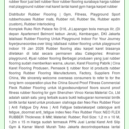
rubber floor jual beli rubber floor rubber flooring surabaya harga rubber
mat playground rubber mat karet lantai karet gym harga karpet rubber
Distributor Rubber Flooring | Gym, Fitness, Playground Sport
rubberhouses Rubber mats, Rubber roll, Rubber tile, Rubber epdm
(custom), Rubber interlocking
Komplek Ruko Rich Palace No D16, Jl.Lapangan bola meruya ilir, (Di
depan Apartement Belmont kebun Jeruk), Kembangan, DKI Jakarta
Istalisasi Rubber Flooring Untuk Playground Indoor For Your Journey
foyerjeunecordee.over blog istalisasi rubber flooring untuk playground
indoor 19 Jan 2026 Rubber flooring atau karpet karet biasanya
diletakan di latai secara permanen atau Categories: #mainan
playground, #jual rubber flooring Berbagai produsen yang jual rubber
flooring sudah memberikan warna, ukuran, Karet Flooring Pabrik | Cina
Karet Flooring Produsen, Pemasok tj rubber floor id products rubber
flooring Rubber Flooring Manufacturers, Factory, Suppliers From
China, We sincerely welcome overseas consumers to refer to for the
long term cooperation plus the China Sound Proof Fitness Commercial
Fleck Rubber Flooring untuk id.goodsoundproof floors sound proof
fitness rubber flooring for gym Shenzhen Vinco Keras Material Co, Ltd
adalah salah satu yang terbaik suara bukti kebugaran komersial bintik
bintik lantai karet untuk produsen olahraga dan Neo Flex Rubber Floor
| Anti Fatigue Dry Area | Anti Fatigue bataviakarpet catalogue anti
fatigue_doormat anti_fatigue index Neo Flex Rubber Floor. NEO FLEX
RUBBER Thickness: 8 MM; Material: Rubber; Roll Size: 1,2 m x 10 M,
1,2m x 15 m Harga sudah termasuk PPN Jual Lantai Karet Anti Slip
Gym & Kamar Mandi Murah Toko Jakarta decorindoperkasa lantai