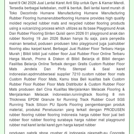
karet 9 Okt 2026 Jual Lantai Karet Anti Slip untuk Gym & Kamar Mandi.
Tersedia berbagai ketebalan, motif & bentuk. Beli lantai karet murah di
Toko Decorindo Humane Manufacturing Humane Manufacturing
Rubber Flooring humanerubberflooring Humane provides high quality
molded recycled rubber mats and recycled rubber flooring products
using a vulcanizing process which utilizes as its base Playground Anak
Dan Rubber Flooring Sinten Quisii qenn 2026 01 playground anak dan
rubber flooring 19 Jan 2026 Bukan hanya itu saja, para penyedia
mainan tersebut, podusen produsen toko playground juga jualrubber
flooring atau karpet karet. Berbagai Jual Rubber Floor Terbaru Harga
Murah | Blibli blibli jual rubber floor Jual Rubber Floor Online Terbaru
Harga Murah, Promo & Diskon di Blibli Belanja di Blibli dengan
Fasilitas Belanja Online Terbaik dengan Gratis Custom Rubber Floor
Mats Jendela Dan Pintu Stempel & Seal karet
indonesian.epdmrubberseal supplier 7210 custom rubber floor mats
Custom Rubber Floor Mats, Kamu bisa Beli kualitas baik Custom
Rubber Floor Rubber Floor Mats Distributor & Custom Rubber Floor
Mats produsen dari Cina Kualitas Menjalankan Melacak Flooring &
Menjalankan Melacak indonesian.runningtrack flooring 8 mm
Thickness EPDM Granule for Running Track Rubber Court SGS
Running Track Silicon PU Sports Flooring pengembangan produk
material, produksi Penelusuran yang terkait dengan PRODUSEN
rubber flooring rubber flooring indonesia harga rubber floor jual beli
rubber floor rubber flooring surabaya harga rubber mat playground
rubber mat karet lantai karet gym harga karpet rubber
produsen pabrik stone crusher di indonesia plexmath.eu Concrete