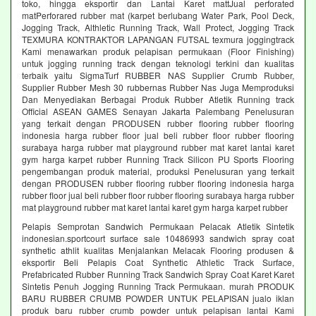
toko, hingga eksportir dan Lantai Karet mattJual perforated
matPerforared rubber mat (karpet berlubang Water Park, Pool Deck,
Jogging Track, Althletic Running Track, Wall Protect, Jogging Track
TEXMURA KONTRAKTOR LAPANGAN FUTSAL texmura joggingtrack
Kami menawarkan produk pelapisan permukaan (Floor Finishing)
untuk jogging running track dengan teknologi terkini dan kualitas
terbaik yaitu SigmaTurf RUBBER NAS Supplier Crumb Rubber,
Supplier Rubber Mesh 30 rubbernas Rubber Nas Juga Memproduksi
Dan Menyediakan Berbagai Produk Rubber Atletik Running track
Official ASEAN GAMES Senayan Jakarta Palembang Penelusuran
yang terkait dengan PRODUSEN rubber flooring rubber flooring
indonesia harga rubber floor jual beli rubber floor rubber flooring
surabaya harga rubber mat playground rubber mat karet lantai karet
gym harga karpet rubber Running Track Silicon PU Sports Flooring
pengembangan produk material, produksi Penelusuran yang terkait
dengan PRODUSEN rubber flooring rubber flooring indonesia harga
rubber floor jual beli rubber floor rubber flooring surabaya harga rubber
mat playground rubber mat karet lantai karet gym harga karpet rubber
Pelapis Semprotan Sandwich Permukaan Pelacak Atletik Sintetik
indonesian.sportcourt surface sale 10486993 sandwich spray coat
synthetic athlit kualitas Menjalankan Melacak Flooring produsen &
eksportir Beli Pelapis Coat Synthetic Athletic Track Surface,
Prefabricated Rubber Running Track Sandwich Spray Coat Karet Karet
Sintetis Penuh Jogging Running Track Permukaan. murah PRODUK
BARU RUBBER CRUMB POWDER UNTUK PELAPISAN jualo iklan
produk baru rubber crumb powder untuk pelapisan lantai Kami