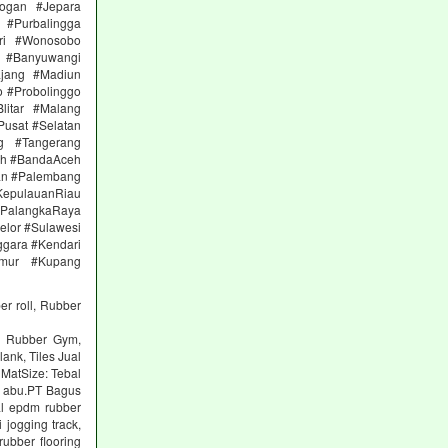
ogan #Jepara
#Purbalingga
ri #Wonosobo
n #Banyuwangi
ajang #Madiun
 #Probolinggo
itar #Malang
Pusat #Selatan
g #Tangerang
eh #BandaAceh
an #Palembang
epulauanRiau
PalangkaRaya
elor #Sulawesi
ggara #Kendari
imur #Kupang
er roll, Rubber
ng Rubber Gym,
lank, Tiles Jual
 MatSize: Tebal
n abu.PT Bagus
al epdm rubber
 jogging track,
ubber flooring