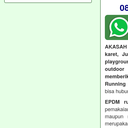
0
AKASAH
karet, J
playgroun
outdoo
memberi
Running 
bisa hubu
EPDM ru
pemakaia
maupun 
merupakan