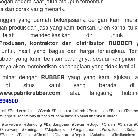
egah cedera saat jatuh ataupun terbentur
a dan corak yang menarik.
anggan yang pernah bekerjasama dengan kami mera
an produk dan jasa yang kami berikan. Oleh karna itu 
telah mendedikasikan diri untuk me
y
Produsen, kontraktor dan distributor RUBBER
untuk hasil yang bagus dan harga terjangkau. Tent
bber yang kami berikan barangnya sesuai keinginan 
rmya akan memberikan kebahagiaan yang tidak ternilai.
a minat dengan
yang yang kami ajukan, a
RUBBER
g di situs kami yang berada di
atau langsung hubun
www.pabrikrubber.com
894500
uksi #Produsen #Jual #Grosir #Distributor #Murah #Berkualitas #Bagus #Terper
#Harga #Order #Toko #Pesan #Usaha #Info #Alamat #Kantor #Ukuran
i #JawaBarat #Bandung #BandungBarat #Bekasi #Bogor #Ciamis #Cianjur #C
#Karawang #Kuningan #Majalengka #Pangandaran #Purwakarta #Suba
Banjar #Bekasi #Cimahi #Cirebon #Depok #Sukabumi #Tasikmalaya