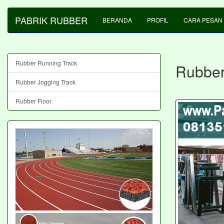
PABRIK RUBBER
BERANDA
PROFIL
CARA PESAN
Rubber Running Track
Rubber
Rubber Jogging Track
Rubber Floor