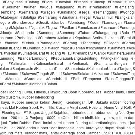
ra #Banyumas #Batang #Blora #Boyolali #Brebes #Cilacap #Demak #Grob
r #Kebumen #Klaten #Kudus #Magelang #Pati #Pekalongan #Pemalang 
#Rembang #Semarang #Sragen #Sukoharjo #Tegal #Temanggung #Wonogi
ekalongan #Salatiga #Semarang #Surakarta #Tegal #JawaTimur #Bangkala
onegoro #Bondowoso #Gresik #Jember #Jombang #Kediri #Lamongan #Lum
lang #Mojokerto #Nganjuk #Ngawi #Pacitan #Pamekasan #Pasuruan #Ponorogo
idoarjo #Situbondo #Sumenep #Sumenep #Tuban #Tulungagung #Batu #Bl
asuruan #Probolinggo #Surabaya #Jakarta #KepulauanSeribu #Jakarta #Barat #
ra #banten #Lebak #Pandeglang #Serang #Tangerang #Cilegon #Seran
latan #Bantul #GunungKidul #KulonProgo #Sleman #Yogyakarta #Sumatera #Ac
ra #Medan #SumateraBarat #Padang #Riau #Pekanbaru #Jambi #SumateraSelat
Lampung #BandarLampung #KepulauanBangkaBelitung #PangkalPinang #K
ang #Kalimatan #KalimantanBarat #Pontianak #KalimantanTengah #
latan #Banjarmasin #KalimantanTimur #Samarinda #KalimantanUtara #TanjungS
a #Manado #SulawesiTengah #Palu #SulawesiSelatan #Makassar #SulawesiTen
rat #Mamuju #Gorontalo #SundaKecil #Bali #Denpasar #NusaTenggaraT
aBarat #Mataram #lombok #Batam
bber Flooring | Gym, Fitness, Playground Sport rubberhouses Rubber mats, Rubb
pdm (custom), Rubber interlocking
i kayu. Rubber meruya kebun Jeruk), Kembangan, DKI Jakarta rubber floori
ness Mat Rubber Sport, Roll, Tile, Custom Vinyl sport, Hospital, Home Vinyl Roll, P
Flooring dari PT Bagus Unggul Sejahtera rubberindustri rubberflooring Neo Gym
ebar 1200 mm X Panjang 10000 mmColor: Hitam bintik biru, yellow, merah da
jual Epdm Rubber Floor lantai karet rubber flooring rubberflooringindonesia ju
aret 21 Jan 2026 epdm rubber floor indonesia lantai karet yang dapat diaplikasi di
ayground mats, outdoor mats, lantai olahraga sport Gambar untuk PRODUSEN r