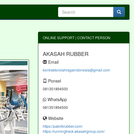
ONLINE SUPPORT | CONTACT PERSON
AKASAH RUBBER
Email
kontraktorolahragaindonesia@gmail.com
Ponsel
081351894500
WhatsApp
081351894500
Website
https://pabrikrubber.com/
https://runningtrack.akasahgroup.com/