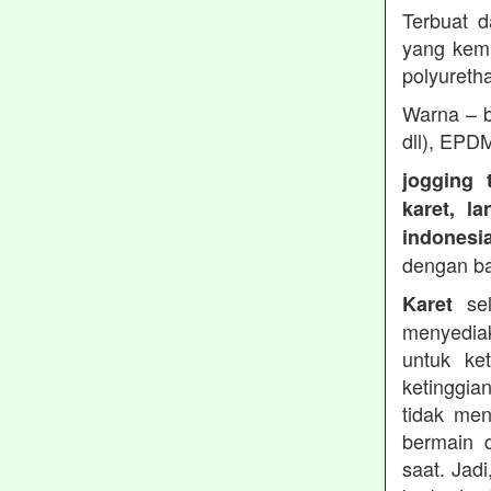
Terbuat d
yang kemu
polyureth
Warna – b
dll), EPD
jogging 
karet, l
indonesi
dengan b
sel
Karet
menyedia
untuk ke
ketinggia
tidak men
bermain 
saat. Jad