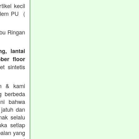
ikel kecil
/ lem PU (
Abu Ringan
g, lantai
ber floor
t sintetis
in & kami
g berbeda
ini bahwa
 jatuh dan
nak selalu
ka setiap
balan yang