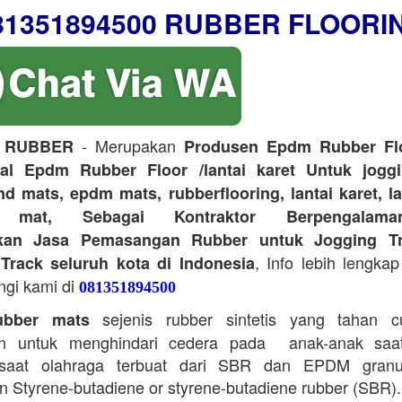
81351894500 RUBBER FLOORI
- Merupakan
 RUBBER
Produsen Epdm Rubber Flo
ual Epdm Rubber Floor /lantai karet Untuk joggi
d mats, epdm mats, rubberflooring, lantai karet, l
r mat, Sebagai Kontraktor Berpengalam
kan Jasa Pemasangan Rubber untuk Jogging Tr
, Info lebih lengkap
Track seluruh kota di Indonesia
ngi kami di
081351894500
sejenis rubber sintetis yang tahan 
bber mats
n untuk menghindari cedera pada anak-anak saa
saat olahraga terbuat dari SBR dan EPDM granu
 Styrene-butadiene or styrene-butadiene rubber (SBR).