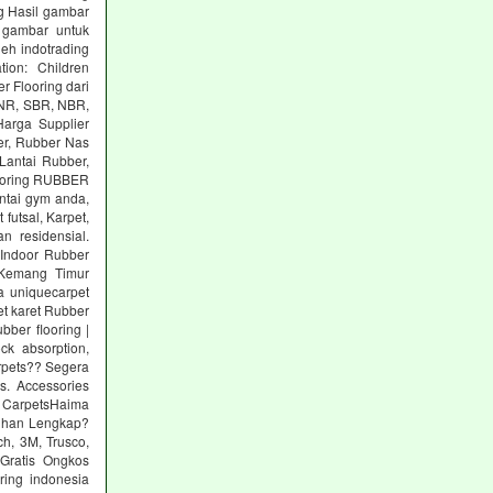
g Hasil gambar
 gambar untuk
eh indotrading
tion: Children
r Flooring dari
: NR, SBR, NBR,
arga Supplier
er, Rubber Nas
Lantai Rubber,
ooring RUBBER
tai gym anda,
utsal, Karpet,
n residensial.
Indoor Rubber
 Kemang Timur
a uniquecarpet
pet karet Rubber
ber flooring |
ck absorption,
arpets?? Segera
s. Accessories
 CarpetsHaima
lihan Lengkap?
h, 3M, Trusco,
Gratis Ongkos
ring indonesia