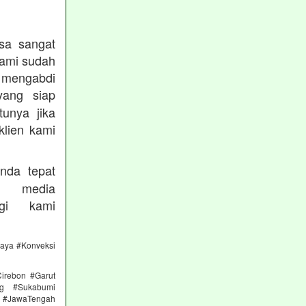
sa sangat
kami sudah
ngabdi
ang siap
unya jika
klien kami
nda tepat
 media
gi kami
caya #Konveksi
irebon #Garut
ng #Sukabumi
 #JawaTengah