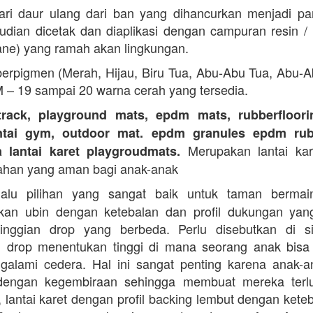
ari daur ulang dari ban yang dihancurkan menjadi part
dian dicetak dan diaplikasi dengan campuran resin 
ane) yang ramah akan lingkungan.
erpigmen (Merah, Hijau, Biru Tua, Abu-Abu Tua, Abu-
M – 19 sampai 20 warna cerah yang tersedia.
track, playground mats, epdm mats, rubberfloorin
antai gym, outdoor mat. epdm granules epdm rub
Merupakan lantai kare
a lantai karet playgroudmats.
ahan yang aman bagi anak-anak
alu pilihan yang sangat baik untuk taman berma
kan ubin dengan ketebalan dan profil dukungan yan
tinggian drop yang berbeda. Perlu disebutkan di s
n drop menentukan tinggi di mana seorang anak bisa
galami cedera. Hal ini sangat penting karena anak-a
dengan kegembiraan sehingga membuat mereka terlu
i, lantai karet dengan profil backing lembut dengan kete