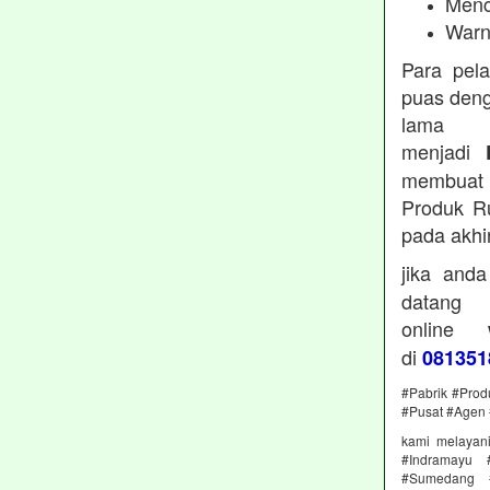
Menc
Warn
Para pel
puas deng
lama 
menjadi
membuat 
Produk Ru
pada akhi
jika and
datan
online
di
081351
#Pabrik #Prod
#Pusat #Agen 
kami melayan
#Indramayu 
#Sumedang #