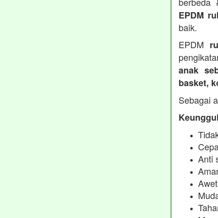
berbeda
EPDM ru
baik.
EPDM
r
pengikata
anak seb
basket, 
Sebagai a
Keunggul
Tidak
Cepa
Anti 
Aman
Awet
Muda
Taha