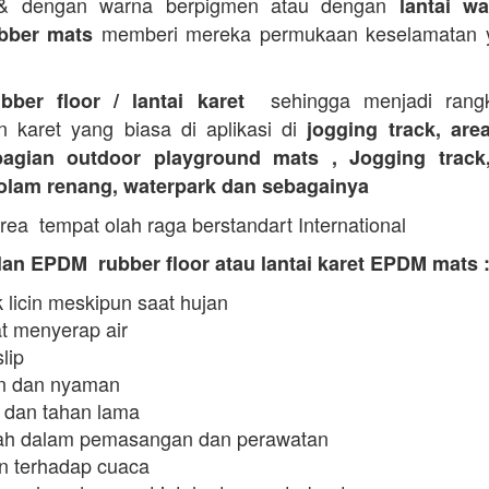
 & dengan warna berpigmen atau dengan
lantai wa
memberi mereka permukaan keselamatan y
bber mats
sehingga menjadi rangk
ubber floor / lantai karet
n karet yang biasa di aplikasi di
jogging track, are
agian outdoor playground mats , Jogging track
kolam renang, waterpark dan sebagainya
rea tempat olah raga berstandart International
an EPDM rubber floor atau lantai karet EPDM mats 
 licin meskipun saat hujan
t menyerap air
slip
 dan nyaman
 dan tahan lama
h dalam pemasangan dan perawatan
n terhadap cuaca