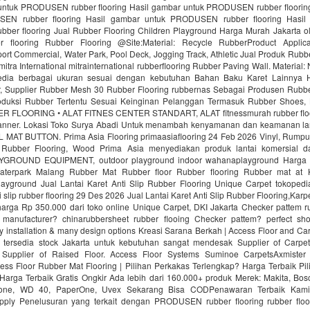
untuk PRODUSEN rubber flooring Hasil gambar untuk PRODUSEN rubber floorin
EN rubber flooring Hasil gambar untuk PRODUSEN rubber flooring Hasil
er flooring Jual Rubber Flooring Children Playground Harga Murah Jakarta ol
r flooring Rubber Flooring @Site:Material: Recycle RubberProduct Applica
ort Commercial, Water Park, Pool Deck, Jogging Track, Athletic Jual Produk Rubbe
mitra International mitrainternational rubberflooring Rubber Paving Wall. Material
edia berbagai ukuran sesuai dengan kebutuhan Bahan Baku Karet Lainnya H
 Supplier Rubber Mesh 30 Rubber Flooring rubbernas Sebagai Produsen Rubb
uksi Rubber Tertentu Sesuai Keinginan Pelanggan Termasuk Rubber Shoes, 
R FLOORING • ALAT FITNES CENTER STANDART, ALAT fitnessmurah rubber fl
nner. Lokasi Toko Surya Abadi Untuk menambah kenyamanan dan keamanan lan
AT BUTTON. Prima Asia Flooring primaasiaflooring 24 Feb 2026 Vinyl, Rumput f
 Rubber Flooring, Wood Prima Asia menyediakan produk lantai komersial da
ROUND EQUIPMENT, outdoor playground indoor wahanaplayground Harga 
Waterpark Malang Rubber Mat Rubber floor Rubber flooring Rubber mat at
ayground Jual Lantai Karet Anti Slip Rubber Flooring Unique Carpet tokopedi
ti slip rubber flooring 29 Des 2026 Jual Lantai Karet Anti Slip Rubber Flooring,Kar
rga Rp 350.000 dari toko online Unique Carpet, DKI Jakarta Checker pattem rub
manufacturer? chinarubbersheet rubber flooing Checker pattem? perfect sho
sy installation & many design options Kreasi Sarana Berkah | Access Floor and C
 tersedia stock Jakarta untuk kebutuhan sangat mendesak Supplier of Carpet
. Supplier of Raised Floor. Access Floor Systems Suminoe CarpetsAxmister
ess Floor Rubber Mat Flooring | Pilihan Perkakas Terlengkap? Harga Terbaik Pi
Harga Terbaik Gratis Ongkir Ada lebih dari 160.000+ produk Merek: Makita, Bosc
tone, WD 40, PaperOne, Uvex Sekarang Bisa CODPenawaran Terbaik Kami
upply Penelusuran yang terkait dengan PRODUSEN rubber flooring rubber floo