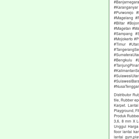
#Banjarnega
#Karanganya
#Purworejo 
#Magelang #P
#Blitar #Boj
#Magetan #Ma
#Sampang #S
#Mojokerto #P
#Timur #Uta
#TangerangSe
#SumateraUta
#Bengkulu #
#TanjungPin
#KalimantanSe
#SulawesiUtar
#SulawesiBa
#NusaTenggar
Distributor Ru
tile, Rubber e
Karpet. Lanta
Playground, Fit
Produk Rubber 
3,6, 8 mm X L
Unggul Harga 
floor lantai k
lantai gym,pl