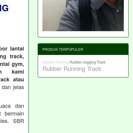
NG
or lantai
PRODUK TERPOPULER
ng track,
Rubber Flooring
Rubber Jogging Track
antai gym,
Rubber Running Track
an kami
ack atau
 dan jelas
cuaca dan
t bermain
les. SBR