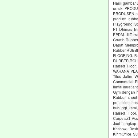
Hasil gambar 
untuk PRODUS
PRODUSEN rubb
product rubbe
Playground, Sp
PT. Dhimas Tri
EPDM dllTers
Crumb Rubber,
Dapat Memprod
Rubber RUBBE
FLOORING. Ba
RUBBER ROLL M
Raised Floor,
WAHANA PLAYG
Tiles Jatim 
Commercial Pl
lantai karet an
Gym dengan ha
Rubber sheet 
protection, ea
hubungi kami,
Raised Floor
CarpetsZT Acc
Jual Lengkap 
Krisbow, Dex
KirimOffice S