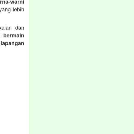
rna-warni
ang lebih
aian dan
a bermain
,lapangan
: