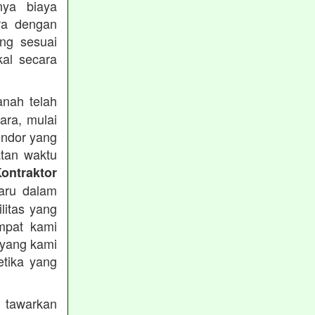
nya biaya
ra dengan
ng sesuai
al secara
nah telah
ara, mulai
endor yang
atan waktu
ontraktor
aru dalam
ilitas yang
empat kami
 yang kami
etika yang
 tawarkan