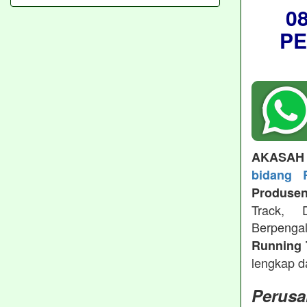
0
P
AKASAH
bidang 
Produsen
Track, 
Berpeng
Running 
lengkap d
Perusa