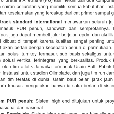
cairan poliuretan yang memiliki semua kebutuhan instal
dan keselamatan yang tercakup dari cat primer sampai ga
menawarkan seluruh jaj
rack standard international
termasuk PUR penuh, sandwich dan semprotannya. 
rack juga dapat membeli jalur berjalan epdm dan akrilik 
i dibuat di tempat karena kualitas sangat penting unt
t akan berlari dengan kecepatan penuh di permukaan.
n solusi turnkey termasuk sub basis sekaligus unt
 solusi vertikal terintegrasi yang berkualitas. Produk 
 oleh tim atletik Jamaika termasuk Usain Bolt. Pabrik 
 instalasi untuk stadion Olimpiade, dan juga tim run Ja
an tim teratas di dunia. Usain baut pelari jarak jauh 
ara khusus mengatakan bahwa ia suka berlari di siste
Sistem high end ditujukan untuk proy
em PUR penuh:
nasional dan nasional
Sistem high end yang juga bisa digun
em Sandwich: