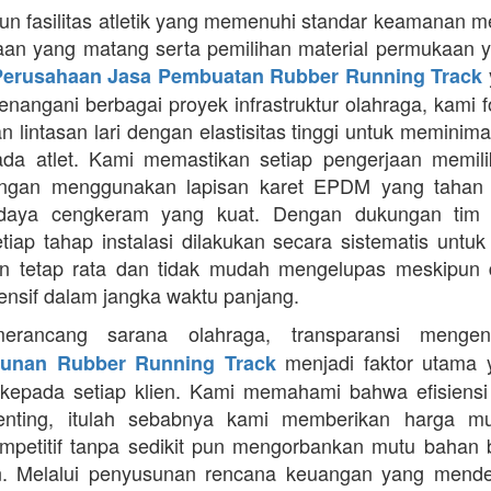
 fasilitas atletik yang memenuhi standar keamanan 
an yang matang serta pemilihan material permukaan y
Perusahaan Jasa Pembuatan Rubber Running Track
nangani berbagai proyek infrastruktur olahraga, kami 
 lintasan lari dengan elastisitas tinggi untuk meminima
da atlet. Kami memastikan setiap pengerjaan memilik
ngan menggunakan lapisan karet EPDM yang tahan
 daya cengkeram yang kuat. Dengan dukungan tim 
setiap tahap instalasi dilakukan secara sistematis untu
n tetap rata dan tidak mudah mengelupas meskipun 
tensif dalam jangka waktu panjang.
erancang sarana olahraga, transparansi meng
menjadi faktor utama 
unan Rubber Running Track
kepada setiap klien. Kami memahami bahwa efisiens
enting, itulah sebabnya kami memberikan harga m
mpetitif tanpa sedikit pun mengorbankan mutu bahan
n. Melalui penyusunan rencana keuangan yang mendet