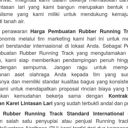
lintasan lari yang kami bangun merupakan bentuk n
nalisme yang kami miliki untuk mendukung kemaj
i tanah air.
n penawaran
Harga Pembuatan Rubber Running T
onomis melalui tim marketing kami hari ini untuk 
lari berstandar internasional di lokasi Anda. Sebagai 
buatan Rubber Running Track yang mengutamakan
n, kami siap memberikan pendampingan penuh hing
 dengan sempurna. Jangan ragu untuk mempe
unan aset olahraga Anda kepada tim yang suda
tasnya dan memiliki standar kualitas bagus yang konsist
ami untuk mendapatkan proposal rincian biaya yang 
akan kemudahan bekerja sama dengan
Kontra
yang sudah terbukti andal dan pr
n Karet Lintasan Lari
d
 Rubber Running Track Standard International
n salah satu penyuplai atau penjual Running trac
Poliuretana Airethane (PU) kami terdiri dari dua kompon