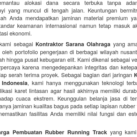
mantau alokasi dana secara terbuka tanpa ada
nyi yang muncul di tengah jalan. Keuntungan bermit
lah Anda mendapatkan jaminan material premium ya
tandar keamanan internasional namun tetap masuk ak
stasi ekonomi.
 kami sebagai
yang ama
Kontraktor Sarana Olahraga
n oleh portofolio pengerjaan di berbagai wilayah nusant
lah hingga pusat kebugaran elit. Kami dikenal sebagai v
rpercaya karena mengedepankan integritas dan ketep
iap serah terima proyek. Sebagai bagian dari jaringan
K
, kami hanya menggunakan teknologi terb
 Indonesia
ikasi karet lintasan agar hasil akhirnya memiliki durab
rhadap cuaca ekstrem. Keunggulan belanja jasa di t
anya jaminan kualitas bagus pada setiap lapisan rubber
emastikan fasilitas Anda memiliki nilai fungsi dan est
yang kami
arga Pembuatan Rubber Running Track