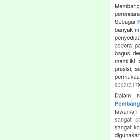
Membangun
perencana
Sebagai
banyak me
penyediaan
cedera pa
bagus de
memiliki
presisi, 
permukaa
secara in
Dalam m
Pembang
tawarkan 
sangat p
sangat ko
digunaka