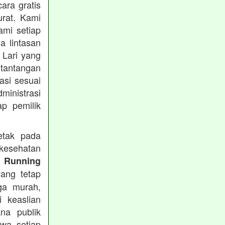
ara gratis
rat. Kami
ami setiap
a lintasan
 Lari yang
 tantangan
asi sesuai
ministrasi
ap pemilik
etak pada
kesehatan
 Running
ang tetap
ga murah,
i keaslian
na publik
hwa setiap