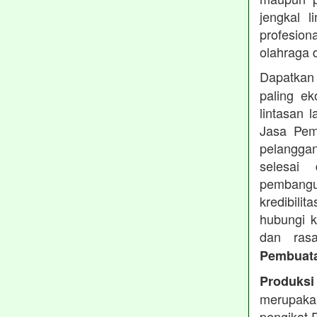
jengkal 
profesio
olahraga d
Dapatka
paling ek
lintasan 
Jasa Pem
pelangga
selesai
pembang
kredibili
hubungi k
dan ras
Pembuata
Produksi
merupaka
pengikat 