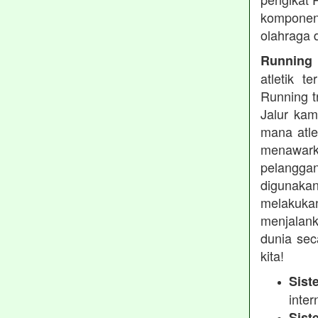
komponen 
olahraga 
Running t
atletik 
Running t
Jalur kam
mana atle
menawarka
pelanggan
digunakan
melakukan
menjalank
dunia sec
kita!
Sist
inter
Sist