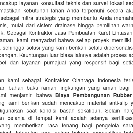
cakup layanan konsultasi teknis dan survei lokasi sec
mastikan kebutuhan lahan Anda terpenuhi secara aku
 sebagai mitra strategis yang membantu Anda memah
nis, mulai dari sistem drainase hingga pemilihan warn
ik. Sebagai Kontraktor Jasa Pembuatan Karet Lintasan
aman, kami menyadari bahwa setiap proyek memiliki
, sehingga solusi yang kami berikan selalu dipersonalis
apangan. Keuntungan luar biasa lainnya adalah proses ad
el dan layanan purnajual yang responsif bagi seti
an kami sebagai Kontraktor Olahraga Indonesia terl
an bahan baku ramah lingkungan yang aman bagi 
Kami menjamin bahwa
Biaya Pembangunan Rubber
g kami berikan sudah mencakup material anti-slip y
igunakan saat kondisi basah sekalipun. Selain har
n belanja di tempat kami adalah adanya sertifikas
 yang memberikan rasa tenang bagi pengelola sara
ivat. Integritas kami dalam bekerja memastikan ba