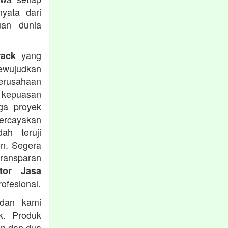
yata dari
uan dunia
yang
rack
mewujudkan
Perusahaan
 kepuasan
ga proyek
rcayakan
h teruji
en. Segera
transparan
ktor Jasa
ofesional.
an kami
k. Produk
en dan dua