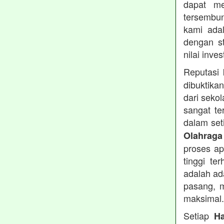
dapat me
tersembu
kami ada
dengan s
nilai inve
Reputasi
dibuktika
dari seko
sangat te
dalam set
Olahraga
proses apl
tinggi te
adalah ad
pasang, m
maksimal.
Setiap
H