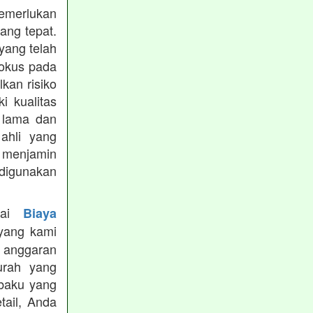
memerlukan
ang tepat.
yang telah
fokus pada
lkan risiko
i kualitas
 lama dan
ahli yang
k menjamin
digunakan
enai
Biaya
yang kami
i anggaran
urah yang
 baku yang
ail, Anda