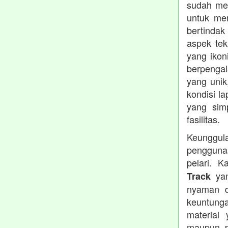
sudah men
untuk me
bertindak
aspek tek
yang ikon
berpengal
yang unik
kondisi l
yang simp
fasilitas.
Keunggul
pengguna
pelari. 
yan
Track
nyaman d
keuntunga
material
maupun pr