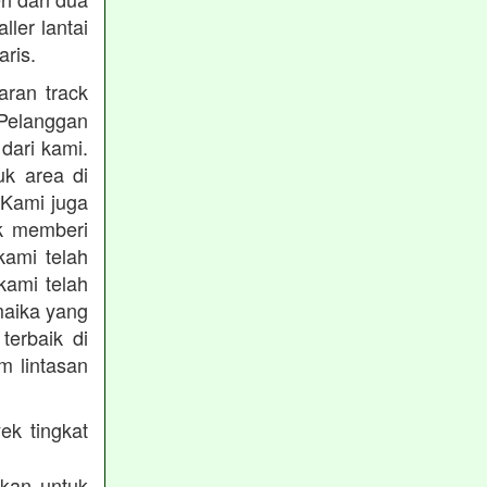
ler lantai
ris.
aran track
Pelanggan
dari kami.
uk area di
 Kami juga
uk memberi
kami telah
kami telah
maika yang
terbaik di
m lintasan
ek tingkat
akan untuk