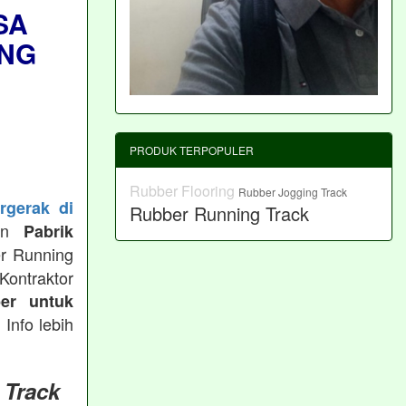
SA
NG
PRODUK TERPOPULER
Rubber Flooring
Rubber Jogging Track
rgerak di
Rubber Running Track
kan
Pabrik
er Running
ntraktor
er untuk
, Info lebih
 Track