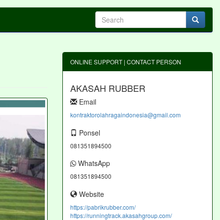
ONLINE SUPPORT | CONTACT PERSON
AKASAH RUBBER
Email
kontraktorolahragaindonesia@gmail.com
Ponsel
081351894500
WhatsApp
081351894500
Website
https://pabrikrubber.com/
https://runningtrack.akasahgroup.com/