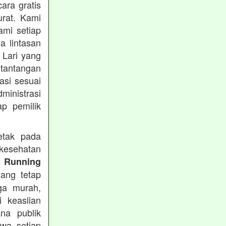
ara gratis
rat. Kami
ami setiap
a lintasan
 Lari yang
 tantangan
asi sesuai
ministrasi
ap pemilik
etak pada
kesehatan
 Running
ang tetap
ga murah,
i keaslian
na publik
hwa setiap