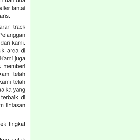
ler lantai
ris.
aran track
Pelanggan
dari kami.
uk area di
 Kami juga
uk memberi
kami telah
kami telah
maika yang
terbaik di
m lintasan
ek tingkat
akan untuk