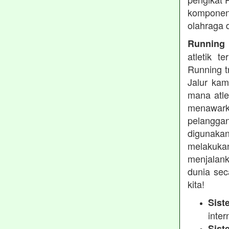
komponen 
olahraga 
Running t
atletik 
Running t
Jalur kam
mana atle
menawarka
pelanggan
digunakan
melakukan
menjalank
dunia sec
kita!
Sist
inter
Sist