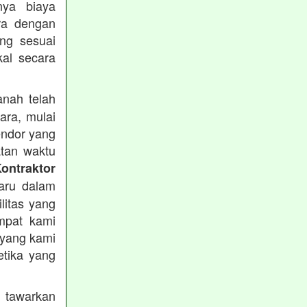
nya biaya
ra dengan
ng sesuai
al secara
nah telah
ara, mulai
endor yang
atan waktu
ontraktor
aru dalam
ilitas yang
empat kami
 yang kami
etika yang
 tawarkan