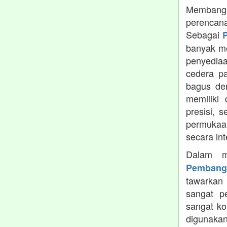
Membangun
perencana
Sebagai
banyak me
penyediaan
cedera pa
bagus de
memiliki
presisi, 
permukaa
secara in
Dalam m
Pembang
tawarkan 
sangat p
sangat ko
digunaka