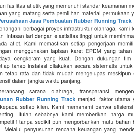
 fasilitas atletik yang memenuhi standar keamanan 
an yang matang serta pemilihan material permukaan y
Perusahaan Jasa Pembuatan Rubber Running Track
nangani berbagai proyek infrastruktur olahraga, kami 
 lintasan lari dengan elastisitas tinggi untuk meminima
da atlet. Kami memastikan setiap pengerjaan memilik
ngan menggunakan lapisan karet EPDM yang tahan
 daya cengkeram yang kuat. Dengan dukungan tim 
setiap tahap instalasi dilakukan secara sistematis untu
n tetap rata dan tidak mudah mengelupas meskipun 
tensif dalam jangka waktu panjang.
erancang sarana olahraga, transparansi meng
menjadi faktor utama 
unan Rubber Running Track
kepada setiap klien. Kami memahami bahwa efisiens
enting, itulah sebabnya kami memberikan harga m
mpetitif tanpa sedikit pun mengorbankan mutu bahan
n. Melalui penyusunan rencana keuangan yang mendet