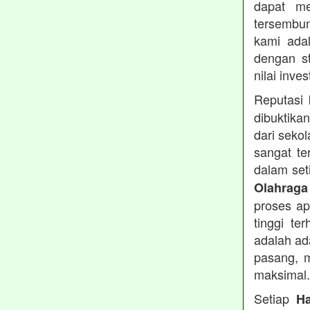
dapat me
tersembu
kami ada
dengan s
nilai inve
Reputasi
dibuktika
dari seko
sangat te
dalam set
Olahraga
proses apl
tinggi te
adalah ad
pasang, m
maksimal.
Setiap
H