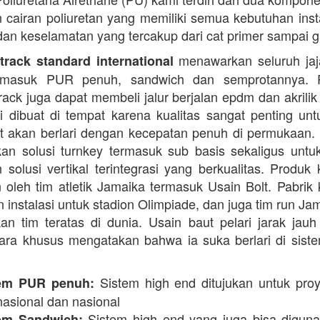
cairan poliuretan yang memiliki semua kebutuhan instal
dan keselamatan yang tercakup dari cat primer sampai ga
menawarkan seluruh jaj
rack standard international
termasuk PUR penuh, sandwich dan semprotannya. 
rack juga dapat membeli jalur berjalan epdm dan akrilik 
i dibuat di tempat karena kualitas sangat penting unt
t akan berlari dengan kecepatan penuh di permukaan.
n solusi turnkey termasuk sub basis sekaligus unt
 solusi vertikal terintegrasi yang berkualitas. Produk 
 oleh tim atletik Jamaika termasuk Usain Bolt. Pabrik 
 instalasi untuk stadion Olimpiade, dan juga tim run Ja
an tim teratas di dunia. Usain baut pelari jarak jauh 
ara khusus mengatakan bahwa ia suka berlari di siste
Sistem high end ditujukan untuk proy
em PUR penuh:
nasional dan nasional
Sistem high end yang juga bisa digun
em Sandwich: