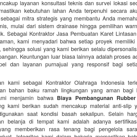
cakup layanan konsultasi teknis dan survei lokasi sec
mastikan kebutuhan lahan Anda terpenuhi secara aku
 sebagai mitra strategis yang membantu Anda memah
nis, mulai dari sistem drainase hingga pemilihan warn
ik. Sebagai Kontraktor Jasa Pembuatan Karet Lintasan
aman, kami menyadari bahwa setiap proyek memiliki
, sehingga solusi yang kami berikan selalu dipersonalis
apangan. Keuntungan luar biasa lainnya adalah proses ad
el dan layanan purnajual yang responsif bagi seti
an kami sebagai Kontraktor Olahraga Indonesia terl
an bahan baku ramah lingkungan yang aman bagi 
Kami menjamin bahwa
Biaya Pembangunan Rubber
g kami berikan sudah mencakup material anti-slip y
igunakan saat kondisi basah sekalipun. Selain har
n belanja di tempat kami adalah adanya sertifikas
 yang memberikan rasa tenang bagi pengelola sara
ivat. Integritas kami dalam bekerja memastikan ba