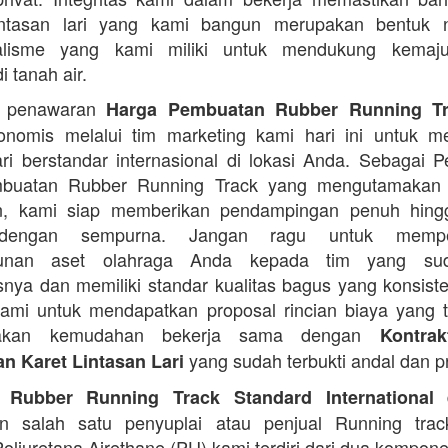
lintasan lari yang kami bangun merupakan bentuk n
nalisme yang kami miliki untuk mendukung kemaj
i tanah air.
n penawaran
Harga Pembuatan Rubber Running T
onomis melalui tim marketing kami hari ini untuk 
lari berstandar internasional di lokasi Anda. Sebagai 
buatan Rubber Running Track yang mengutamakan
n, kami siap memberikan pendampingan penuh hing
 dengan sempurna. Jangan ragu untuk mempe
unan aset olahraga Anda kepada tim yang suda
tasnya dan memiliki standar kualitas bagus yang konsist
ami untuk mendapatkan proposal rincian biaya yang 
akan kemudahan bekerja sama dengan
Kontra
yang sudah terbukti andal dan pr
n Karet Lintasan Lari
d
 Rubber Running Track Standard International
n salah satu penyuplai atau penjual Running trac
Poliuretana Airethane (PU) kami terdiri dari dua kompon