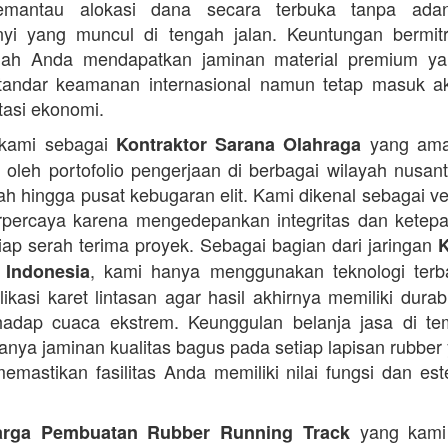
mantau alokasi dana secara terbuka tanpa ada
nyi yang muncul di tengah jalan. Keuntungan bermit
lah Anda mendapatkan jaminan material premium ya
tandar keamanan internasional namun tetap masuk ak
stasi ekonomi.
 kami sebagai
yang ama
Kontraktor Sarana Olahraga
n oleh portofolio pengerjaan di berbagai wilayah nusant
lah hingga pusat kebugaran elit. Kami dikenal sebagai v
rpercaya karena mengedepankan integritas dan ketep
iap serah terima proyek. Sebagai bagian dari jaringan
K
, kami hanya menggunakan teknologi terb
 Indonesia
ikasi karet lintasan agar hasil akhirnya memiliki durab
rhadap cuaca ekstrem. Keunggulan belanja jasa di t
anya jaminan kualitas bagus pada setiap lapisan rubber
emastikan fasilitas Anda memiliki nilai fungsi dan est
yang kami
arga Pembuatan Rubber Running Track