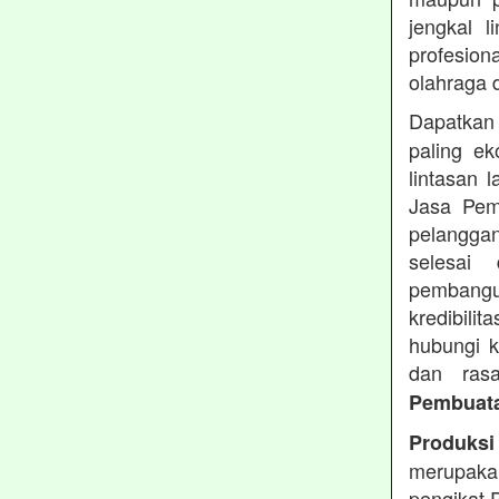
jengkal 
profesio
olahraga d
Dapatka
paling ek
lintasan 
Jasa Pem
pelangga
selesai
pembang
kredibili
hubungi k
dan ras
Pembuata
Produksi
merupaka
pengikat 