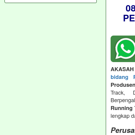
0
P
AKASAH
bidang 
Produsen
Track, 
Berpeng
Running 
lengkap d
Perusa