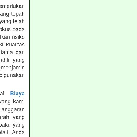
memerlukan
ang tepat.
yang telah
fokus pada
lkan risiko
i kualitas
 lama dan
ahli yang
k menjamin
digunakan
enai
Biaya
yang kami
i anggaran
urah yang
 baku yang
ail, Anda