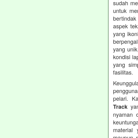
sudah men
untuk me
bertindak
aspek tek
yang ikon
berpengal
yang unik
kondisi l
yang simp
fasilitas.
Keunggul
pengguna
pelari. 
yan
Track
nyaman d
keuntunga
material
maupun pr