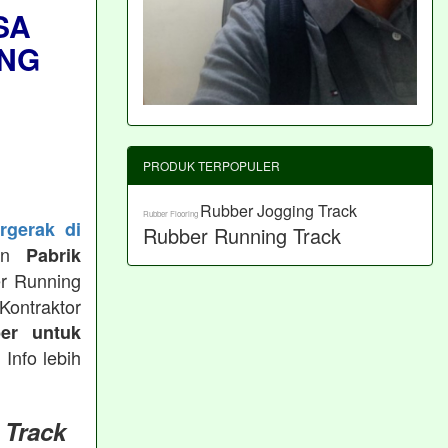
SA
NG
PRODUK TERPOPULER
Rubber Jogging Track
Rubber Flooring
rgerak di
Rubber Running Track
kan
Pabrik
er Running
ntraktor
er untuk
, Info lebih
 Track