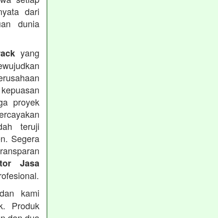
yata dari
uan dunia
yang
rack
mewujudkan
Perusahaan
 kepuasan
ga proyek
rcayakan
h teruji
en. Segera
transparan
ktor Jasa
ofesional.
an kami
k. Produk
en dan dua