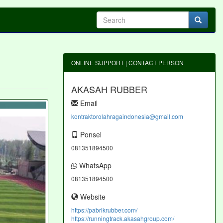
ONLINE SUPPORT | CONTACT PERSON
AKASAH RUBBER
Email
kontraktorolahragaindonesia@gmail.com
Ponsel
081351894500
WhatsApp
081351894500
Website
https://pabrikrubber.com/
https://runningtrack.akasahgroup.com/