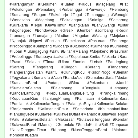
#Karanganyar #Kebumen #Klaten #Kudus #Magelang #Pati
#Pekalongan #Pemalang #Purbalingga #Purworejo #Rembang
#Semarang #Sragen #Sukoharjo #Tegal #Temanggung #Wonogiri
#Wonosobo #Magelang #Pekalongan #Salatiga #Semarang
#Surakarta #Tegal #JawaTimur #Bangkalan #Banyuwangi #Blitar
#Bojonegoro #Bondowoso #Gresik #Jember #Jombang #Kediri
#Lamongan #Lumajang #Madiun #Magetan #Malang #Mojokerto
#Nganjuk #Ngawi #Pacitan #Pamekasan #Pasuruan #Ponorogo
#Probolinggo #Sampang #Sidoarjo #Situbondo #Sumenep #Sumenep
#Tuban #Tulungagung #Batu #Blitar #Malang #Mojokerto #Pasuruan
#Probolinggo #Surabaya #Jakarta #KepulauanSeribu #Jakarta #Barat
#Pusat #Selatan #Timur #Utara #banten #Lebak #Pandeglang
#Serang #Tangerang #Cilegon #Serang #Tangerang
#TangerangSelatan #Bantul #GunungKidul #KulonProgo #Sleman
#Yogyakarta #Sumatera #Aceh #BandaAceh #SumateraUtara #Medan
#SumateraBarat #Padang #Riau #Pekanbaru #Jambi
#SumateraSelatan #Palembang #Bengkulu #Lampung
#BandarLampung #KepulauanBangkaBelitung #PangkalPinang
#KepulauanRiau #TanjungPinang #Kalimatan #KalimantanBarat
#Pontianak #KalimantanTengah #PalangkaRaya #KalimantanSelatan
#Banjarmasin #KalimantanTimur #Samarinda #KalimantanUtara
#TanjungSelor #Sulawesi #SulawesiUtara #Manado #SulawesiTengah
#Palu #SulawesiSelatan #Makassar #SulawesiTenggara #Kendari
#SulawesiBarat #Mamuju #Gorontalo #SundaKecil #Bali #Denpasar
#NusaTenggaraTimur #Kupang #NusaTenggaraBarat #Mataram
#lombok #Batam