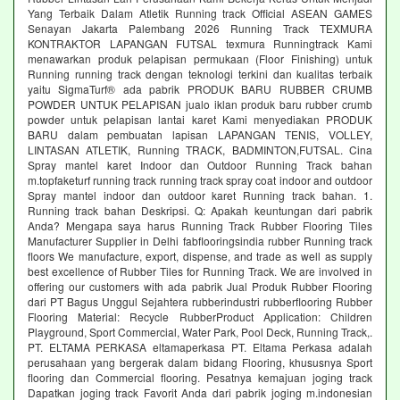
Yang Terbaik Dalam Atletik Running track Official ASEAN GAMES
Senayan Jakarta Palembang 2026 Running Track TEXMURA
KONTRAKTOR LAPANGAN FUTSAL texmura Runningtrack Kami
menawarkan produk pelapisan permukaan (Floor Finishing) untuk
Running running track dengan teknologi terkini dan kualitas terbaik
yaitu SigmaTurf® ada pabrik PRODUK BARU RUBBER CRUMB
POWDER UNTUK PELAPISAN jualo iklan produk baru rubber crumb
powder untuk pelapisan lantai karet Kami menyediakan PRODUK
BARU dalam pembuatan lapisan LAPANGAN TENIS, VOLLEY,
LINTASAN ATLETIK, Running TRACK, BADMINTON,FUTSAL. Cina
Spray mantel karet Indoor dan Outdoor Running Track bahan
m.topfaketurf running track running track spray coat indoor and outdoor
Spray mantel indoor dan outdoor karet Running track bahan. 1.
Running track bahan Deskripsi. Q: Apakah keuntungan dari pabrik
Anda? Mengapa saya harus Running Track Rubber Flooring Tiles
Manufacturer Supplier in Delhi fabflooringsindia rubber Running track
floors We manufacture, export, dispense, and trade as well as supply
best excellence of Rubber Tiles for Running Track. We are involved in
offering our customers with ada pabrik Jual Produk Rubber Flooring
dari PT Bagus Unggul Sejahtera rubberindustri rubberflooring Rubber
Flooring Material: Recycle RubberProduct Application: Children
Playground, Sport Commercial, Water Park, Pool Deck, Running Track,.
PT. ELTAMA PERKASA eltamaperkasa PT. Eltama Perkasa adalah
perusahaan yang bergerak dalam bidang Flooring, khususnya Sport
flooring dan Commercial flooring. Pesatnya kemajuan joging track
Dapatkan joging track Favorit Anda dari pabrik joging m.indonesian