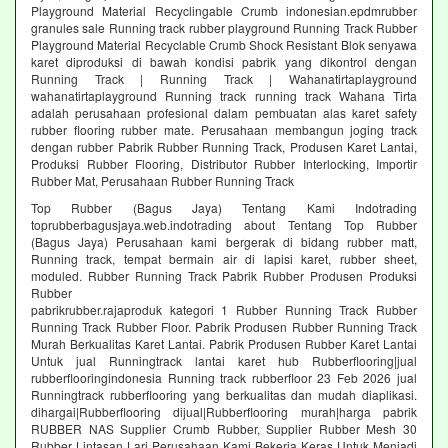
Playground Material Recyclingable Crumb indonesian.epdmrubber
granules sale Running track rubber playground Running Track Rubber
Playground Material Recyclable Crumb Shock Resistant Blok senyawa
karet diproduksi di bawah kondisi pabrik yang dikontrol dengan
Running Track | Running Track | Wahanatirtaplayground
wahanatirtaplayground Running track running track Wahana Tirta
adalah perusahaan profesional dalam pembuatan alas karet safety
rubber flooring rubber mate. Perusahaan membangun joging track
dengan rubber Pabrik Rubber Running Track, Produsen Karet Lantai,
Produksi Rubber Flooring, Distributor Rubber Interlocking, Importir
Rubber Mat, Perusahaan Rubber Running Track
Top Rubber (Bagus Jaya) Tentang Kami Indotrading
toprubberbagusjaya.web.indotrading about Tentang Top Rubber
(Bagus Jaya) Perusahaan kami bergerak di bidang rubber matt,
Running track, tempat bermain air di lapisi karet, rubber sheet,
moduled. Rubber Running Track Pabrik Rubber Produsen Produksi
Rubber
pabrikrubber.rajaproduk kategori 1 Rubber Running Track Rubber
Running Track Rubber Floor. Pabrik Produsen Rubber Running Track
Murah Berkualitas Karet Lantai. Pabrik Produsen Rubber Karet Lantai
Untuk jual Runningtrack lantai karet hub Rubberflooring|jual
rubberflooringindonesia Running track rubberfloor 23 Feb 2026 jual
Runningtrack rubberflooring yang berkualitas dan mudah diaplikasi.
dihargai|Rubberflooring dijual|Rubberflooring murah|harga pabrik
RUBBER NAS Supplier Crumb Rubber, Supplier Rubber Mesh 30
Rubber Lintasan Lari Perusahaan Kami Bekerja Keras Untuk Menjadi