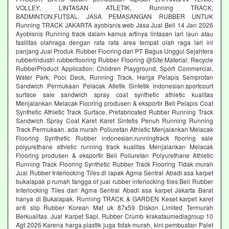
VOLLEY, LINTASAN ATLETIK, Running TRACK,
BADMINTON,FUTSAL. JASA PEMASANGAN RUBBER UNTUK
Running TRACK JAKARTA ayobisnis.web Jasa Jual Beli 14 Jan 2026
Ayobisnis Running track dalam kamus artinya lintasan lari laun atau
fasilitas olahraga dengan rata rata area tempat olah raga lari ini
panjang Jual Produk Rubber Flooring dari PT Bagus Unggul Sejahtera
rubberindustri rubberflooring Rubber Flooring @Site:Material: Recycle
RubberProduct Application: Children Playground, Sport Commercial,
Water Park, Pool Deck, Running Track, Harga Pelapis Semprotan
Sandwich Permukaan Pelacak Atletik Sintetik indonesian.sportcourt
surface sale sandwich spray coat synthetic athletic kualitas
Menjalankan Melacak Flooring produsen & eksportir Beli Pelapis Coat
Synthetic Athletic Track Surface, Prefabricated Rubber Running Track
Sandwich Spray Coat Karet Karet Sintetis Penuh Running Running
Track Permukaan. ada murah Poliuretan Athletic Menjalankan Melacak
Flooring Synthetic Rubber indonesian.runningtrack flooring sale
polyurethane athletic running track kualitas Menjalankan Melacak
Flooring produsen & eksportir Beli Poliuretan Polyurethane Athletic
Running Track Flooring Synthetic Rubber Track Flooring Tidak murah
Jual Rubber Interlocking Tiles di lapak Agma Sentral Abadi asa karpet
bukalapak p rumah tangga of jual rubber interlocking tiles Beli Rubber
Interlocking Tiles dari Agma Sentral Abadi asa karpet Jakarta Barat
hanya di Bukalapak. Running TRACK & GARDEN Keset karpet karet
anti slip Rubber Korean Mat uk 87x59 Diskon Limited Termurah
Berkualitas. Jual Karpet Sapi, Rubber Crumb krakataumediagroup 10
Agt 2026 Karena harga plastik juga tidak murah, kini pembuatan Palet