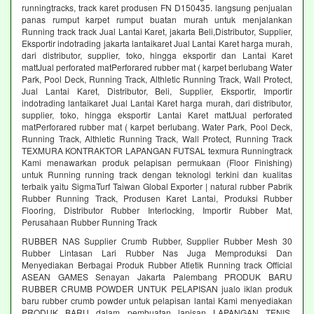
runningtracks, track karet produsen FN D150435. langsung penjualan
panas rumput karpet rumput buatan murah untuk menjalankan
Running track track Jual Lantai Karet, jakarta Beli,Distributor, Supplier,
Eksportir indotrading jakarta lantaikaret Jual Lantai Karet harga murah,
dari distributor, supplier, toko, hingga eksportir dan Lantai Karet
mattJual perforated matPerforared rubber mat ( karpet berlubang Water
Park, Pool Deck, Running Track, Althletic Running Track, Wall Protect,
Jual Lantai Karet, Distributor, Beli, Supplier, Eksportir, Importir
indotrading lantaikaret Jual Lantai Karet harga murah, dari distributor,
supplier, toko, hingga eksportir Lantai Karet mattJual perforated
matPerforared rubber mat ( karpet berlubang. Water Park, Pool Deck,
Running Track, Althletic Running Track, Wall Protect, Running Track
TEXMURA KONTRAKTOR LAPANGAN FUTSAL texmura Runningtrack
Kami menawarkan produk pelapisan permukaan (Floor Finishing)
untuk Running running track dengan teknologi terkini dan kualitas
terbaik yaitu SigmaTurf Taiwan Global Exporter | natural rubber Pabrik
Rubber Running Track, Produsen Karet Lantai, Produksi Rubber
Flooring, Distributor Rubber Interlocking, Importir Rubber Mat,
Perusahaan Rubber Running Track
RUBBER NAS Supplier Crumb Rubber, Supplier Rubber Mesh 30
Rubber Lintasan Lari Rubber Nas Juga Memproduksi Dan
Menyediakan Berbagai Produk Rubber Atletik Running track Official
ASEAN GAMES Senayan Jakarta Palembang PRODUK BARU
RUBBER CRUMB POWDER UNTUK PELAPISAN jualo iklan produk
baru rubber crumb powder untuk pelapisan lantai Kami menyediakan
PRODUK BARU dalam pembuatan lapisan LAPANGAN TENIS,