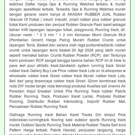
watches Daftar harga Gps & Running Watches terbaru & murah
dengan spesifikasi terbaik. Tersedia Gps & Running Watches murah
dengan garansi resmi hanya di AKASAH RUBBER JUAL Rubber
Granule Of Futsal | inkuiri industri. zmart rubber plus rubber granule
futsal Kami produsen dan penjual Rubber Granule Pasir karet sebagai
bahan infill lapangan lapangan futsal, playground, Running track, dll.
Ukuran mesh : * 2 3 mm * 1 2 mm Kemasan Murni Granule 99,9
(Pembelian Grosir!) Harga Paling Murah! Rubber Crumb untuk
lapangan Tenis, Basket dan sarana olah raga purborahadianto rubber
crumb untuk lapangan tenis basket 30 Agt 2026 yang lebih murah
seperti memakai bahan Crumb Rubber Powder (RCP). dan Tentunya
Kami produsen RCP sangat bangga karena bahan RCP ini di How to
pave wet pour athletic track,Sandwich system running track Grosir
rubber track Gallery Buy Low Price rubber track Lots on id.aliexpress w
wholesale rubber track Grosir rubber track Murah rubber track Lots,
Beli dari yang terpercaya rubber track Grosir. 32mm kombinasi track
roda DIY model tangki roda teknologi produksi Kualitas asli onemix Air
Peredam Kejut Sneaker Untuk Pria Running Track rubber Pabrik
Rubber Running Track, Produsen Karet Lantai, Produksi Rubber
Flooring, Distributor Rubber Interlocking, Importir Rubber Mat,
Perusahaan Rubber Running Track
Olahraga Running track Bahan Karet Tracks Diri simpul Pola
indonesian.runningtrack flooring sale outdoor sports Running track
murah Outdoor Sports Running Track Material Rubber Tracks Self knot
Pattern Harga terbaik: Pabrik Handal, penjualan langsung, harga
menarik untuk Anda! Poliuretan Athletic Menjalankan Melacak Flooring