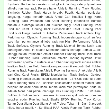
Synthetic Rubber indonesian.runningtrack flooring sale polyurethane
athletic running track Polyurethane Athletic Running Track Flooring
Synthetic Rubber Track Harga terbaik: Pabrik Handal, penjualan
langsung, harga menarik untuk Anda! Cari Kualitas tinggi Karet
Running Track Produsen dan Karet Running indonesian Rumput
buatan & olahraga lantai Cari Kualitas tinggi Karet Running Track
Produsen Karet Running Track Pemasok dan Karet Running Track
Produk di Harga Terbaik di Alibaba. Permukaan Track Athletic High
Performance, Olympic Running Track indonesian.sportcourt surface
sale high performance athletic track run High Performance Athletic
Track Surfaces, Olympic Running Track Material Terima kasih atas
pertanyaan Anda, ini adalah Mona dari pabrik olahraga Semua Cuaca
Menggunakan Permeable Athletic Rubber Running Track Race Track.
Rubber Running Track Permukaan Athletic Flooring Systems Untuk
indonesian.sportcourt surface sale rubber running track surface athletic
kualitas Track dan Field Permukaan produsen & eksportir Beli Rubber
Running Track Permukaan Athletic Flooring Systems Untuk Jalur Atletik
dari Cina Karet Presisi EPDM Menjalankan Track Surface, Outdoor
Running indonesian.sportcourt surface sale 10376636 colorful epdm
rubber running track IAAF sertifikat keselamatan semprot mantel karet
berjalan melacak permukaan. Terima kasih atas pertanyaan Anda, ini
adalah Mona dari pabrik olahraga Trek Running EPDM EPDM Karet
Butiran & Butiran karet berwarna indonesian.epdmrubber granules
supplier epdm Running track Elastis EPDM Running Track Korosi
Tahan Daur Ulang Daur Ulang Untuk Trotoar Tebal: 13 15mm 3. produk
hijau, harga pabrik 4. Sertifikasi IAAF Atletik Running Track Rubber