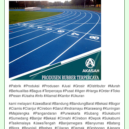
#Pabrik #Produksi #Produsen #Jual #Grosir #Distributor #Murah
#Berkualitas #Bagus #Terpercaya #Pusat #Agen #Harga #Order #Toko
#Pesan #Usaha #Info #Alamat #Kantor #Ukuran
kami melayani #JawaBarat #Bandung #BandungBarat #Bekasi #Bogor
#Ciamis #Cianjur #Cirebon #Garut #Indramayu #Karawang #Kuningan
#Majalengka #Pangandaran #Purwakarta #Subang #Sukabumi
#Sumedang #Banjar #Bekasi #Cimahi #Cirebon #Depok #Sukabumi
#Tasikmalaya #JawaTengah #Banjarnegara #Banyumas #Batang
#Blora #Boyolali #Brebes #Cilacap #Demak #Grobogan #Jepara