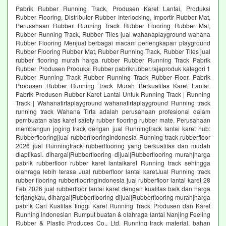
Pabrik Rubber Running Track, Produsen Karet Lantai, Produksi
Rubber Flooring, Distributor Rubber Interlocking, Importir Rubber Mat,
Perusahaan Rubber Running Track Rubber Flooring Rubber Mat,
Rubber Running Track, Rubber Tiles jual wahanaplayground wahana
Rubber Flooring Menjual berbagai macam perlengkapan playground
Rubber Flooring Rubber Mat, Rubber Running Track, Rubber Tiles jual
rubber flooring murah harga rubber Rubber Running Track Pabrik
Rubber Produsen Produksi Rubber pabrikrubber.rajaproduk kategori 1
Rubber Running Track Rubber Running Track Rubber Floor. Pabrik
Produsen Rubber Running Track Murah Berkualitas Karet Lantai.
Pabrik Produsen Rubber Karet Lantai Untuk Running Track | Running
Track | Wahanatirtaplayground wahanatirtaplayground Running track
running track Wahana Tirta adalah perusahaan profesional dalam
pembuatan alas karet safety rubber flooring rubber mate. Perusahaan
membangun joging track dengan jual Runningtrack lantai karet hub:
Rubberflooring|jual rubberflooringindonesia Running track rubberfloor
2026 jual Runningtrack rubberflooring yang berkualitas dan mudah
diaplikasi. dihargai|Rubberflooring dijual|Rubberflooring murah|harga
pabrik rubberfloor rubber karet lantaikaret Running track sehingga
olahraga lebih terasa Jual rubberfloor lantai karetJual Running track
rubber flooring rubberflooringindonesia jual rubberfloor lantai karet 28
Feb 2026 jual rubberfloor lantai karet dengan kualitas baik dan harga
terjangkau, dihargai|Rubberflooring dijual|Rubberflooring murah|harga
pabrik Cari Kualitas tinggi Karet Running Track Produsen dan Karet
Running indonesian Rumput buatan & olahraga lantai Nanjing Feeling
Rubber & Plastic Produces Co., Ltd. Running track material, bahan