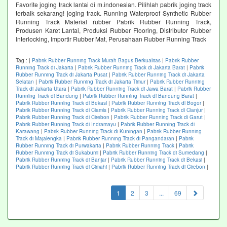
Favorite joging track lantai di m.indonesian. Pilihlah pabrik joging track
terbaik sekarang! joging track. Running Waterproof Synthetic Rubber
Running Track Material rubber Pabrik Rubber Running Track,
Produsen Karet Lantai, Produksi Rubber Flooring, Distributor Rubber
Interlocking, Importir Rubber Mat, Perusahaan Rubber Running Track
Tag :
|
Pabrik Rubber Running Track Murah Bagus Berkualitas
|
Pabrik Rubber
Running Track di Jakarta
|
Pabrik Rubber Running Track di Jakarta Barat
|
Pabrik
Rubber Running Track di Jakarta Pusat
|
Pabrik Rubber Running Track di Jakarta
Selatan
|
Pabrik Rubber Running Track di Jakarta Timur
|
Pabrik Rubber Running
Track di Jakarta Utara
|
Pabrik Rubber Running Track di Jawa Barat
|
Pabrik Rubber
Running Track di Bandung
|
Pabrik Rubber Running Track di Bandung Barat
|
Pabrik Rubber Running Track di Bekasi
|
Pabrik Rubber Running Track di Bogor
|
Pabrik Rubber Running Track di Ciamis
|
Pabrik Rubber Running Track di Cianjur
|
Pabrik Rubber Running Track di Cirebon
|
Pabrik Rubber Running Track di Garut
|
Pabrik Rubber Running Track di Indramayu
|
Pabrik Rubber Running Track di
Karawang
|
Pabrik Rubber Running Track di Kuningan
|
Pabrik Rubber Running
Track di Majalengka
|
Pabrik Rubber Running Track di Pangandaran
|
Pabrik
Rubber Running Track di Purwakarta
|
Pabrik Rubber Running Track
|
Pabrik
Rubber Running Track di Sukabumi
|
Pabrik Rubber Running Track di Sumedang
|
Pabrik Rubber Running Track di Banjar
|
Pabrik Rubber Running Track di Bekasi
|
Pabrik Rubber Running Track di Cimahi
|
Pabrik Rubber Running Track di Cirebon
|
(current)
1
2
3
...
69