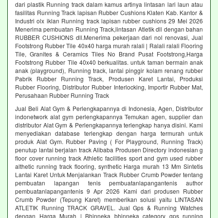
dari plastik Running track dalam kamus artinya lintasan lari laun atau
fasilitas Running Track lapisan Rubber Cushions Klaten Kab. Kantor &
Industri olx iklan Running track lapisan rubber cushions 29 Mei 2026
Menerima pembuatan Running Track,lintasan Atletik dll dengan bahan
RUBBER CUSHIONS dll.Menerima pekerjaan dari nol renovasi, Jual
Footstrong Rubber Tile 40x40 harga murah ralali | Ralali ralali Flooring
Tile, Granites & Ceramics Tiles No Brand Pusat Footstrong,Harga
Footstrong Rubber Tile 40x40 berkualitas. untuk taman bermain anak
anak (playground), Running track, lantai pinggir kolam renang rubber
Pabrik Rubber Running Track, Produsen Karet Lantai, Produksi
Rubber Flooring, Distributor Rubber Interlocking, Importir Rubber Mat,
Perusahaan Rubber Running Track
Jual Beli Alat Gym & Perlengkapannya di Indonesia, Agen, Distributor
indonetwork alat gym perlengkapannya Temukan agen, supplier dan
distributor Alat Gym & Perlengkapannya terlengkap hanya disini. Kami
menyediakan database terlengkap dengan harga termurah untuk
produk Alat Gym. Rubber Paving ( For Playground, Running Track)
penutup lantai berjalan track Alibaba Produsen Directory indonesian g
floor cover running track Athletic facilities sport and gym used rubber
althetic running track flooring, synthetic Harga murah 13 Mm Sintetis
Lantai Karet Untuk Menjalankan Track Rubber Crumb Powder tentang
pembuatan lapangan tenis pembuatanlapangantenis author
pembuatanlapangantenis 9 Apr 2026 Kami dari produsen Rubber
Crumb Powder (Tepung Karet) memberikan solusi yaitu LINTASAN
ATLETIK Running TRACK GRAVEL. Jual Gps & Running Watches
dengan Harga Murah | Bhinneka bhinneka category gps running