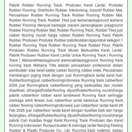
Pabrik Rubber Running Track, Produsen Karet Lantai, Produksi
Rubber Flooring, Distributor Rubber Interlocking, Importir Rubber Mat,
Perusahaan Rubber Running Track Rubber Flooring Rubber Mat,
Rubber Running Track, Rubber Tiles jual wahanaplayground wahana
Rubber Flooring Menjual berbagai macam perlengkapan playground
Rubber Flooring Rubber Mat, Rubber Running Track, Rubber Tiles jual
rubber flooring murah harga rubber Rubber Running Track Pabrik
Rubber Produsen Produksi Rubber pabrikrubber.rajaproduk kategori 1
Rubber Running Track Rubber Running Track Rubber Floor. Pabrik
Produsen Rubber Running Track Murah Berkualitas Karet Lantai.
Pabrik Produsen Rubber Karet Lantai Untuk Running Track | Running
Track | Wahanatirtaplayground wahanatirtaplayground Running track
running track Wahana Tirta adalah perusahaan profesional dalam
pembuatan alas karet safety rubber flooring rubber mate. Perusahaan
membangun joging track dengan jual Runningtrack lantai karet hub:
Rubberflooring|jual rubberflooringindonesia Running track rubberfloor
2026 jual Runningtrack rubberflooring yang berkualitas dan mudah
diaplikasi. dihargai|Rubberflooring dijual|Rubberflooring murah|harga
pabrik rubberfloor rubber karet lantaikaret Running track sehingga
olahraga lebih terasa Jual rubberfloor lantai karetJual Running track
rubber flooring rubberflooringindonesia jual rubberfloor lantai karet 28
Feb 2026 jual rubberfloor lantai karet dengan kualitas baik dan harga
terjangkau, dihargai|Rubberflooring dijual|Rubberflooring murah|harga
pabrik Cari Kualitas tinggi Karet Running Track Produsen dan Karet
Running indonesian Rumput buatan & olahraga lantai Nanjing Feeling
Rubber & Plastic Produces Co., Ltd. Running track material, bahan