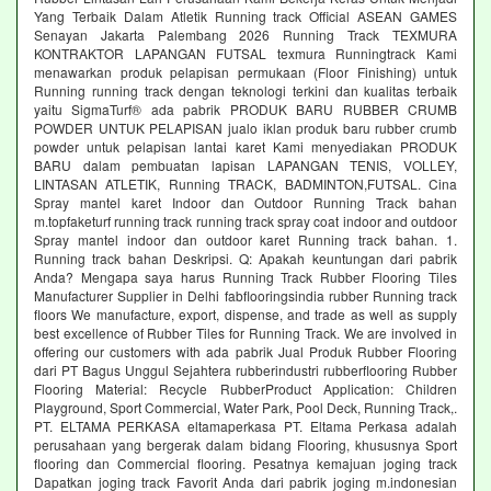
Yang Terbaik Dalam Atletik Running track Official ASEAN GAMES
Senayan Jakarta Palembang 2026 Running Track TEXMURA
KONTRAKTOR LAPANGAN FUTSAL texmura Runningtrack Kami
menawarkan produk pelapisan permukaan (Floor Finishing) untuk
Running running track dengan teknologi terkini dan kualitas terbaik
yaitu SigmaTurf® ada pabrik PRODUK BARU RUBBER CRUMB
POWDER UNTUK PELAPISAN jualo iklan produk baru rubber crumb
powder untuk pelapisan lantai karet Kami menyediakan PRODUK
BARU dalam pembuatan lapisan LAPANGAN TENIS, VOLLEY,
LINTASAN ATLETIK, Running TRACK, BADMINTON,FUTSAL. Cina
Spray mantel karet Indoor dan Outdoor Running Track bahan
m.topfaketurf running track running track spray coat indoor and outdoor
Spray mantel indoor dan outdoor karet Running track bahan. 1.
Running track bahan Deskripsi. Q: Apakah keuntungan dari pabrik
Anda? Mengapa saya harus Running Track Rubber Flooring Tiles
Manufacturer Supplier in Delhi fabflooringsindia rubber Running track
floors We manufacture, export, dispense, and trade as well as supply
best excellence of Rubber Tiles for Running Track. We are involved in
offering our customers with ada pabrik Jual Produk Rubber Flooring
dari PT Bagus Unggul Sejahtera rubberindustri rubberflooring Rubber
Flooring Material: Recycle RubberProduct Application: Children
Playground, Sport Commercial, Water Park, Pool Deck, Running Track,.
PT. ELTAMA PERKASA eltamaperkasa PT. Eltama Perkasa adalah
perusahaan yang bergerak dalam bidang Flooring, khususnya Sport
flooring dan Commercial flooring. Pesatnya kemajuan joging track
Dapatkan joging track Favorit Anda dari pabrik joging m.indonesian