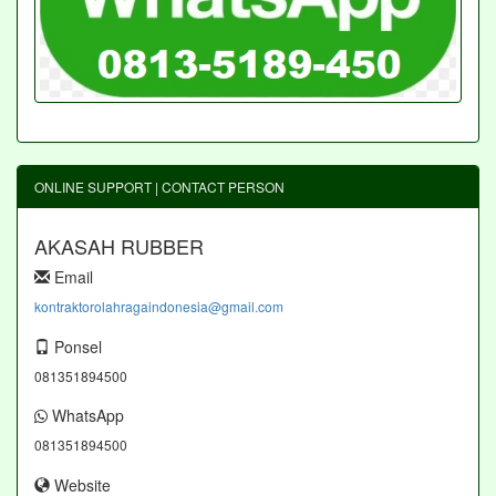
ONLINE SUPPORT | CONTACT PERSON
AKASAH RUBBER
Email
kontraktorolahragaindonesia@gmail.com
Ponsel
081351894500
WhatsApp
081351894500
Website