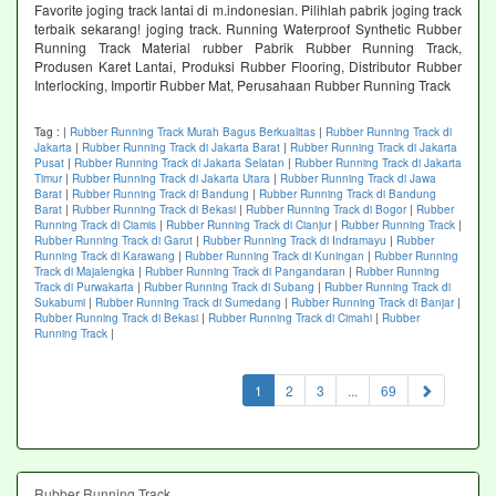
Favorite joging track lantai di m.indonesian. Pilihlah pabrik joging track
terbaik sekarang! joging track. Running Waterproof Synthetic Rubber
Running Track Material rubber Pabrik Rubber Running Track,
Produsen Karet Lantai, Produksi Rubber Flooring, Distributor Rubber
Interlocking, Importir Rubber Mat, Perusahaan Rubber Running Track
Tag :
|
Rubber Running Track Murah Bagus Berkualitas
|
Rubber Running Track di
Jakarta
|
Rubber Running Track di Jakarta Barat
|
Rubber Running Track di Jakarta
Pusat
|
Rubber Running Track di Jakarta Selatan
|
Rubber Running Track di Jakarta
Timur
|
Rubber Running Track di Jakarta Utara
|
Rubber Running Track di Jawa
Barat
|
Rubber Running Track di Bandung
|
Rubber Running Track di Bandung
Barat
|
Rubber Running Track di Bekasi
|
Rubber Running Track di Bogor
|
Rubber
Running Track di Ciamis
|
Rubber Running Track di Cianjur
|
Rubber Running Track
|
Rubber Running Track di Garut
|
Rubber Running Track di Indramayu
|
Rubber
Running Track di Karawang
|
Rubber Running Track di Kuningan
|
Rubber Running
Track di Majalengka
|
Rubber Running Track di Pangandaran
|
Rubber Running
Track di Purwakarta
|
Rubber Running Track di Subang
|
Rubber Running Track di
Sukabumi
|
Rubber Running Track di Sumedang
|
Rubber Running Track di Banjar
|
Rubber Running Track di Bekasi
|
Rubber Running Track di Cimahi
|
Rubber
Running Track
|
(current)
1
2
3
...
69
Rubber Running Track