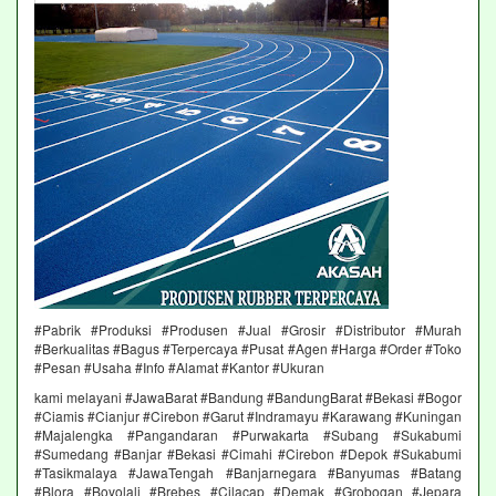
#Pabrik #Produksi #Produsen #Jual #Grosir #Distributor #Murah
#Berkualitas #Bagus #Terpercaya #Pusat #Agen #Harga #Order #Toko
#Pesan #Usaha #Info #Alamat #Kantor #Ukuran
kami melayani #JawaBarat #Bandung #BandungBarat #Bekasi #Bogor
#Ciamis #Cianjur #Cirebon #Garut #Indramayu #Karawang #Kuningan
#Majalengka #Pangandaran #Purwakarta #Subang #Sukabumi
#Sumedang #Banjar #Bekasi #Cimahi #Cirebon #Depok #Sukabumi
#Tasikmalaya #JawaTengah #Banjarnegara #Banyumas #Batang
#Blora #Boyolali #Brebes #Cilacap #Demak #Grobogan #Jepara