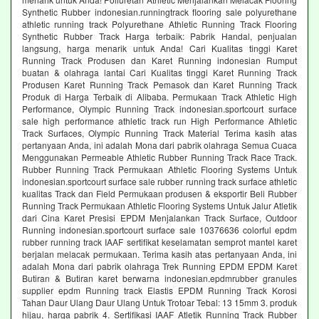
Synthetic Rubber indonesian.runningtrack flooring sale polyurethane
athletic running track Polyurethane Athletic Running Track Flooring
Synthetic Rubber Track Harga terbaik: Pabrik Handal, penjualan
langsung, harga menarik untuk Anda! Cari Kualitas tinggi Karet
Running Track Produsen dan Karet Running indonesian Rumput
buatan & olahraga lantai Cari Kualitas tinggi Karet Running Track
Produsen Karet Running Track Pemasok dan Karet Running Track
Produk di Harga Terbaik di Alibaba. Permukaan Track Athletic High
Performance, Olympic Running Track indonesian.sportcourt surface
sale high performance athletic track run High Performance Athletic
Track Surfaces, Olympic Running Track Material Terima kasih atas
pertanyaan Anda, ini adalah Mona dari pabrik olahraga Semua Cuaca
Menggunakan Permeable Athletic Rubber Running Track Race Track.
Rubber Running Track Permukaan Athletic Flooring Systems Untuk
indonesian.sportcourt surface sale rubber running track surface athletic
kualitas Track dan Field Permukaan produsen & eksportir Beli Rubber
Running Track Permukaan Athletic Flooring Systems Untuk Jalur Atletik
dari Cina Karet Presisi EPDM Menjalankan Track Surface, Outdoor
Running indonesian.sportcourt surface sale 10376636 colorful epdm
rubber running track IAAF sertifikat keselamatan semprot mantel karet
berjalan melacak permukaan. Terima kasih atas pertanyaan Anda, ini
adalah Mona dari pabrik olahraga Trek Running EPDM EPDM Karet
Butiran & Butiran karet berwarna indonesian.epdmrubber granules
supplier epdm Running track Elastis EPDM Running Track Korosi
Tahan Daur Ulang Daur Ulang Untuk Trotoar Tebal: 13 15mm 3. produk
hijau, harga pabrik 4. Sertifikasi IAAF Atletik Running Track Rubber