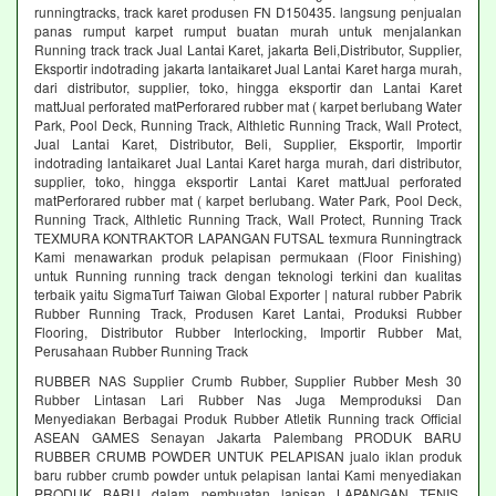
runningtracks, track karet produsen FN D150435. langsung penjualan
panas rumput karpet rumput buatan murah untuk menjalankan
Running track track Jual Lantai Karet, jakarta Beli,Distributor, Supplier,
Eksportir indotrading jakarta lantaikaret Jual Lantai Karet harga murah,
dari distributor, supplier, toko, hingga eksportir dan Lantai Karet
mattJual perforated matPerforared rubber mat ( karpet berlubang Water
Park, Pool Deck, Running Track, Althletic Running Track, Wall Protect,
Jual Lantai Karet, Distributor, Beli, Supplier, Eksportir, Importir
indotrading lantaikaret Jual Lantai Karet harga murah, dari distributor,
supplier, toko, hingga eksportir Lantai Karet mattJual perforated
matPerforared rubber mat ( karpet berlubang. Water Park, Pool Deck,
Running Track, Althletic Running Track, Wall Protect, Running Track
TEXMURA KONTRAKTOR LAPANGAN FUTSAL texmura Runningtrack
Kami menawarkan produk pelapisan permukaan (Floor Finishing)
untuk Running running track dengan teknologi terkini dan kualitas
terbaik yaitu SigmaTurf Taiwan Global Exporter | natural rubber Pabrik
Rubber Running Track, Produsen Karet Lantai, Produksi Rubber
Flooring, Distributor Rubber Interlocking, Importir Rubber Mat,
Perusahaan Rubber Running Track
RUBBER NAS Supplier Crumb Rubber, Supplier Rubber Mesh 30
Rubber Lintasan Lari Rubber Nas Juga Memproduksi Dan
Menyediakan Berbagai Produk Rubber Atletik Running track Official
ASEAN GAMES Senayan Jakarta Palembang PRODUK BARU
RUBBER CRUMB POWDER UNTUK PELAPISAN jualo iklan produk
baru rubber crumb powder untuk pelapisan lantai Kami menyediakan
PRODUK BARU dalam pembuatan lapisan LAPANGAN TENIS,