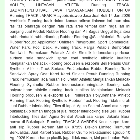
VOLLEY, LINTASAN ATLETIK, Running TRACK,
BADMINTON,FUTSAL. JASA PEMASANGAN RUBBER UNTUK
Running TRACK JAKARTA ayobisnis.web Jasa Jual Beli 14 Jan 2026
Ayobisnis Running track dalam kamus artinya lintasan lari laun atau
fasilitas olahraga dengan rata rata area tempat olah raga lari ini
panjang Jual Produk Rubber Flooring dari PT Bagus Unggul Sejahtera
rubberindustri rubberflooring Rubber Flooring @Site:Material: Recycle
RubberProduct Application: Children Playground, Sport Commercial,
Water Park, Pool Deck, Running Track, Harga Pelapis Semprotan
Sandwich Permukaan Pelacak Atletik Sintetik indonesian.sportcourt
surface sale sandwich spray coat synthetic athletic kualitas
Menjalankan Melacak Flooring produsen & eksportir Beli Pelapis Coat
Synthetic Athletic Track Surface, Prefabricated Rubber Running Track
Sandwich Spray Coat Karet Karet Sintetis Penuh Running Running
Track Permukaan. ada murah Poliuretan Athletic Menjalankan Melacak
Flooring Synthetic Rubber indonesian.runningtrack flooring sale
polyurethane athletic running track kualitas Menjalankan Melacak
Flooring produsen & eksportir Beli Poliuretan Polyurethane Athletic
Running Track Flooring Synthetic Rubber Track Flooring Tidak murah
Jual Rubber Interlocking Tiles di lapak Agma Sentral Abadi asa karpet
bukalapak p rumah tangga of jual rubber interlocking tiles Beli Rubber
Interlocking Tiles dari Agma Sentral Abadi asa karpet Jakarta Barat
hanya di Bukalapak. Running TRACK & GARDEN Keset karpet karet
anti slip Rubber Korean Mat uk 87x59 Diskon Limited Termurah
Berkualitas. Jual Karpet Sapi, Rubber Crumb krakataumediagroup 10
Agt 2026 Karena harga plastik juga tidak murah, kini pembuatan Palet