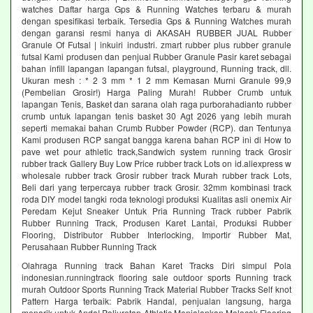
watches Daftar harga Gps & Running Watches terbaru & murah
dengan spesifikasi terbaik. Tersedia Gps & Running Watches murah
dengan garansi resmi hanya di AKASAH RUBBER JUAL Rubber
Granule Of Futsal | inkuiri industri. zmart rubber plus rubber granule
futsal Kami produsen dan penjual Rubber Granule Pasir karet sebagai
bahan infill lapangan lapangan futsal, playground, Running track, dll.
Ukuran mesh : * 2 3 mm * 1 2 mm Kemasan Murni Granule 99,9
(Pembelian Grosir!) Harga Paling Murah! Rubber Crumb untuk
lapangan Tenis, Basket dan sarana olah raga purborahadianto rubber
crumb untuk lapangan tenis basket 30 Agt 2026 yang lebih murah
seperti memakai bahan Crumb Rubber Powder (RCP). dan Tentunya
Kami produsen RCP sangat bangga karena bahan RCP ini di How to
pave wet pour athletic track,Sandwich system running track Grosir
rubber track Gallery Buy Low Price rubber track Lots on id.aliexpress w
wholesale rubber track Grosir rubber track Murah rubber track Lots,
Beli dari yang terpercaya rubber track Grosir. 32mm kombinasi track
roda DIY model tangki roda teknologi produksi Kualitas asli onemix Air
Peredam Kejut Sneaker Untuk Pria Running Track rubber Pabrik
Rubber Running Track, Produsen Karet Lantai, Produksi Rubber
Flooring, Distributor Rubber Interlocking, Importir Rubber Mat,
Perusahaan Rubber Running Track
Olahraga Running track Bahan Karet Tracks Diri simpul Pola
indonesian.runningtrack flooring sale outdoor sports Running track
murah Outdoor Sports Running Track Material Rubber Tracks Self knot
Pattern Harga terbaik: Pabrik Handal, penjualan langsung, harga
menarik untuk Anda! Poliuretan Athletic Menjalankan Melacak Flooring