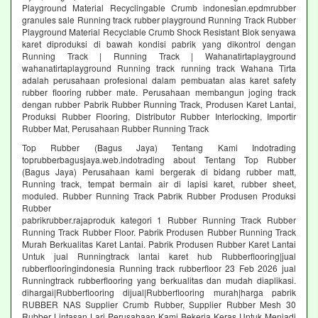
Playground Material Recyclingable Crumb indonesian.epdmrubber
granules sale Running track rubber playground Running Track Rubber
Playground Material Recyclable Crumb Shock Resistant Blok senyawa
karet diproduksi di bawah kondisi pabrik yang dikontrol dengan
Running Track | Running Track | Wahanatirtaplayground
wahanatirtaplayground Running track running track Wahana Tirta
adalah perusahaan profesional dalam pembuatan alas karet safety
rubber flooring rubber mate. Perusahaan membangun joging track
dengan rubber Pabrik Rubber Running Track, Produsen Karet Lantai,
Produksi Rubber Flooring, Distributor Rubber Interlocking, Importir
Rubber Mat, Perusahaan Rubber Running Track
Top Rubber (Bagus Jaya) Tentang Kami Indotrading
toprubberbagusjaya.web.indotrading about Tentang Top Rubber
(Bagus Jaya) Perusahaan kami bergerak di bidang rubber matt,
Running track, tempat bermain air di lapisi karet, rubber sheet,
moduled. Rubber Running Track Pabrik Rubber Produsen Produksi
Rubber
pabrikrubber.rajaproduk kategori 1 Rubber Running Track Rubber
Running Track Rubber Floor. Pabrik Produsen Rubber Running Track
Murah Berkualitas Karet Lantai. Pabrik Produsen Rubber Karet Lantai
Untuk jual Runningtrack lantai karet hub Rubberflooring|jual
rubberflooringindonesia Running track rubberfloor 23 Feb 2026 jual
Runningtrack rubberflooring yang berkualitas dan mudah diaplikasi.
dihargai|Rubberflooring dijual|Rubberflooring murah|harga pabrik
RUBBER NAS Supplier Crumb Rubber, Supplier Rubber Mesh 30
Rubber Lintasan Lari Perusahaan Kami Bekerja Keras Untuk Menjadi