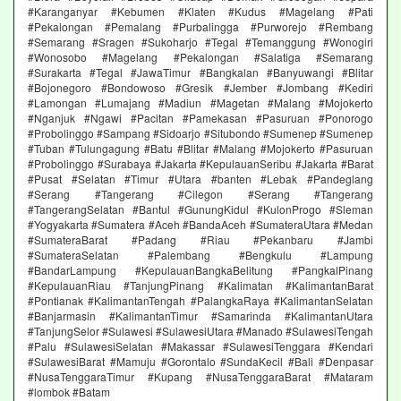
#Karanganyar #Kebumen #Klaten #Kudus #Magelang #Pati
#Pekalongan #Pemalang #Purbalingga #Purworejo #Rembang
#Semarang #Sragen #Sukoharjo #Tegal #Temanggung #Wonogiri
#Wonosobo #Magelang #Pekalongan #Salatiga #Semarang
#Surakarta #Tegal #JawaTimur #Bangkalan #Banyuwangi #Blitar
#Bojonegoro #Bondowoso #Gresik #Jember #Jombang #Kediri
#Lamongan #Lumajang #Madiun #Magetan #Malang #Mojokerto
#Nganjuk #Ngawi #Pacitan #Pamekasan #Pasuruan #Ponorogo
#Probolinggo #Sampang #Sidoarjo #Situbondo #Sumenep #Sumenep
#Tuban #Tulungagung #Batu #Blitar #Malang #Mojokerto #Pasuruan
#Probolinggo #Surabaya #Jakarta #KepulauanSeribu #Jakarta #Barat
#Pusat #Selatan #Timur #Utara #banten #Lebak #Pandeglang
#Serang #Tangerang #Cilegon #Serang #Tangerang
#TangerangSelatan #Bantul #GunungKidul #KulonProgo #Sleman
#Yogyakarta #Sumatera #Aceh #BandaAceh #SumateraUtara #Medan
#SumateraBarat #Padang #Riau #Pekanbaru #Jambi
#SumateraSelatan #Palembang #Bengkulu #Lampung
#BandarLampung #KepulauanBangkaBelitung #PangkalPinang
#KepulauanRiau #TanjungPinang #Kalimatan #KalimantanBarat
#Pontianak #KalimantanTengah #PalangkaRaya #KalimantanSelatan
#Banjarmasin #KalimantanTimur #Samarinda #KalimantanUtara
#TanjungSelor #Sulawesi #SulawesiUtara #Manado #SulawesiTengah
#Palu #SulawesiSelatan #Makassar #SulawesiTenggara #Kendari
#SulawesiBarat #Mamuju #Gorontalo #SundaKecil #Bali #Denpasar
#NusaTenggaraTimur #Kupang #NusaTenggaraBarat #Mataram
#lombok #Batam