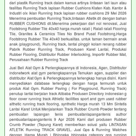
dari plastik Running track dalam kamus artinya lintasan lari laun atau
fasilitas Running Track lapisan Rubber Cushions Klaten Kab. Kantor &
Industri olx iklan Running track lapisan rubber cushions 29 Mei 2026
Menerima pembuatan Running Track,lintasan Atletik dll dengan bahan
RUBBER CUSHIONS dll.Menerima pekerjaan dari nol renovasi, Jual
Footstrong Rubber Tile 40x40 harga murah ralali | Ralali ralali Flooring
Tile, Granites & Ceramics Tiles No Brand Pusat Footstrong,Harga
Footstrong Rubber Tile 40x40 berkualitas. untuk taman bermain anak
anak (playground), Running track, lantai pinggir kolam renang rubber
Pabrik Rubber Running Track, Produsen Karet Lantai, Produksi
Rubber Flooring, Distributor Rubber Interlocking, Importir Rubber Mat,
Perusahaan Rubber Running Track
Jual Beli Alat Gym & Perlengkapannya di Indonesia, Agen, Distributor
indonetwork alat gym perlengkapannya Temukan agen, supplier dan
distributor Alat Gym & Perlengkapannya terlengkap hanya disini. Kami
menyediakan database terlengkap dengan harga termurah untuk
produk Alat Gym. Rubber Paving ( For Playground, Running Track)
penutup lantai berjalan track Alibaba Produsen Directory indonesian g
floor cover running track Athletic facilities sport and gym used rubber
althetic running track flooring, synthetic Harga murah 13 Mm Sintetis
Lantai Karet Untuk Menjalankan Track Rubber Crumb Powder tentang
pembuatan lapangan tenis pembuatanlapangantenis author
pembuatanlapangantenis 9 Apr 2026 Kami dari produsen Rubber
Crumb Powder (Tepung Karet) memberikan solusi yaitu LINTASAN
ATLETIK Running TRACK GRAVEL. Jual Gps & Running Watches
dengan Harga Murah | Bhinneka bhinneka category gps running