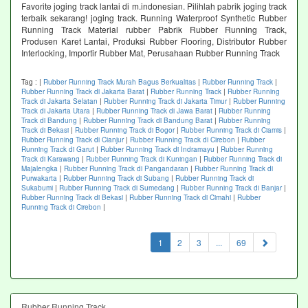
Favorite joging track lantai di m.indonesian. Pilihlah pabrik joging track
terbaik sekarang! joging track. Running Waterproof Synthetic Rubber
Running Track Material rubber Pabrik Rubber Running Track,
Produsen Karet Lantai, Produksi Rubber Flooring, Distributor Rubber
Interlocking, Importir Rubber Mat, Perusahaan Rubber Running Track
Tag :
|
Rubber Running Track Murah Bagus Berkualitas
|
Rubber Running Track
|
Rubber Running Track di Jakarta Barat
|
Rubber Running Track
|
Rubber Running
Track di Jakarta Selatan
|
Rubber Running Track di Jakarta Timur
|
Rubber Running
Track di Jakarta Utara
|
Rubber Running Track di Jawa Barat
|
Rubber Running
Track di Bandung
|
Rubber Running Track di Bandung Barat
|
Rubber Running
Track di Bekasi
|
Rubber Running Track di Bogor
|
Rubber Running Track di Ciamis
|
Rubber Running Track di Cianjur
|
Rubber Running Track di Cirebon
|
Rubber
Running Track di Garut
|
Rubber Running Track di Indramayu
|
Rubber Running
Track di Karawang
|
Rubber Running Track di Kuningan
|
Rubber Running Track di
Majalengka
|
Rubber Running Track di Pangandaran
|
Rubber Running Track di
Purwakarta
|
Rubber Running Track di Subang
|
Rubber Running Track di
Sukabumi
|
Rubber Running Track di Sumedang
|
Rubber Running Track di Banjar
|
Rubber Running Track di Bekasi
|
Rubber Running Track di Cimahi
|
Rubber
Running Track di Cirebon
|
(current)
1
2
3
...
69
Rubber Running Track