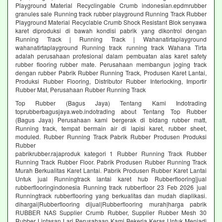
Playground Material Recyclingable Crumb indonesian.epdmrubber
granules sale Running track rubber playground Running Track Rubber
Playground Material Recyclable Crumb Shock Resistant Blok senyawa
karet diproduksi di bawah kondisi pabrik yang dikontrol dengan
Running Track | Running Track | Wahanatirtaplayground
wahanatirtaplayground Running track running track Wahana Tirta
adalah perusahaan profesional dalam pembuatan alas karet safety
rubber flooring rubber mate. Perusahaan membangun joging track
dengan rubber Pabrik Rubber Running Track, Produsen Karet Lantai,
Produksi Rubber Flooring, Distributor Rubber Interlocking, Importir
Rubber Mat, Perusahaan Rubber Running Track
Top Rubber (Bagus Jaya) Tentang Kami Indotrading
toprubberbagusjaya.web.indotrading about Tentang Top Rubber
(Bagus Jaya) Perusahaan kami bergerak di bidang rubber matt,
Running track, tempat bermain air di lapisi karet, rubber sheet,
moduled. Rubber Running Track Pabrik Rubber Produsen Produksi
Rubber
pabrikrubber.rajaproduk kategori 1 Rubber Running Track Rubber
Running Track Rubber Floor. Pabrik Produsen Rubber Running Track
Murah Berkualitas Karet Lantai. Pabrik Produsen Rubber Karet Lantai
Untuk jual Runningtrack lantai karet hub Rubberflooring|jual
rubberflooringindonesia Running track rubberfloor 23 Feb 2026 jual
Runningtrack rubberflooring yang berkualitas dan mudah diaplikasi.
dihargai|Rubberflooring dijual|Rubberflooring murah|harga pabrik
RUBBER NAS Supplier Crumb Rubber, Supplier Rubber Mesh 30
Rubber Lintasan Lari Perusahaan Kami Bekerja Keras Untuk Menjadi