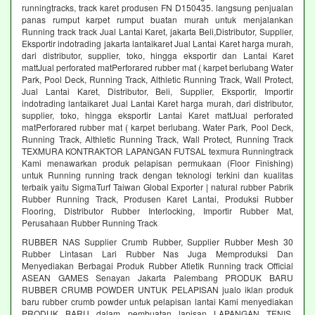
runningtracks, track karet produsen FN D150435. langsung penjualan
panas rumput karpet rumput buatan murah untuk menjalankan
Running track track Jual Lantai Karet, jakarta Beli,Distributor, Supplier,
Eksportir indotrading jakarta lantaikaret Jual Lantai Karet harga murah,
dari distributor, supplier, toko, hingga eksportir dan Lantai Karet
mattJual perforated matPerforared rubber mat ( karpet berlubang Water
Park, Pool Deck, Running Track, Althletic Running Track, Wall Protect,
Jual Lantai Karet, Distributor, Beli, Supplier, Eksportir, Importir
indotrading lantaikaret Jual Lantai Karet harga murah, dari distributor,
supplier, toko, hingga eksportir Lantai Karet mattJual perforated
matPerforared rubber mat ( karpet berlubang. Water Park, Pool Deck,
Running Track, Althletic Running Track, Wall Protect, Running Track
TEXMURA KONTRAKTOR LAPANGAN FUTSAL texmura Runningtrack
Kami menawarkan produk pelapisan permukaan (Floor Finishing)
untuk Running running track dengan teknologi terkini dan kualitas
terbaik yaitu SigmaTurf Taiwan Global Exporter | natural rubber Pabrik
Rubber Running Track, Produsen Karet Lantai, Produksi Rubber
Flooring, Distributor Rubber Interlocking, Importir Rubber Mat,
Perusahaan Rubber Running Track
RUBBER NAS Supplier Crumb Rubber, Supplier Rubber Mesh 30
Rubber Lintasan Lari Rubber Nas Juga Memproduksi Dan
Menyediakan Berbagai Produk Rubber Atletik Running track Official
ASEAN GAMES Senayan Jakarta Palembang PRODUK BARU
RUBBER CRUMB POWDER UNTUK PELAPISAN jualo iklan produk
baru rubber crumb powder untuk pelapisan lantai Kami menyediakan
PRODUK BARU dalam pembuatan lapisan LAPANGAN TENIS,