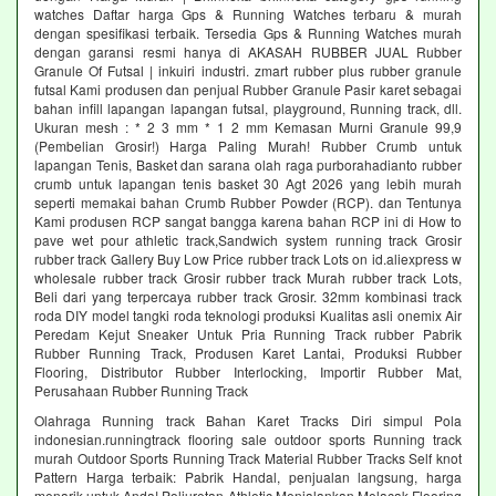
watches Daftar harga Gps & Running Watches terbaru & murah
dengan spesifikasi terbaik. Tersedia Gps & Running Watches murah
dengan garansi resmi hanya di AKASAH RUBBER JUAL Rubber
Granule Of Futsal | inkuiri industri. zmart rubber plus rubber granule
futsal Kami produsen dan penjual Rubber Granule Pasir karet sebagai
bahan infill lapangan lapangan futsal, playground, Running track, dll.
Ukuran mesh : * 2 3 mm * 1 2 mm Kemasan Murni Granule 99,9
(Pembelian Grosir!) Harga Paling Murah! Rubber Crumb untuk
lapangan Tenis, Basket dan sarana olah raga purborahadianto rubber
crumb untuk lapangan tenis basket 30 Agt 2026 yang lebih murah
seperti memakai bahan Crumb Rubber Powder (RCP). dan Tentunya
Kami produsen RCP sangat bangga karena bahan RCP ini di How to
pave wet pour athletic track,Sandwich system running track Grosir
rubber track Gallery Buy Low Price rubber track Lots on id.aliexpress w
wholesale rubber track Grosir rubber track Murah rubber track Lots,
Beli dari yang terpercaya rubber track Grosir. 32mm kombinasi track
roda DIY model tangki roda teknologi produksi Kualitas asli onemix Air
Peredam Kejut Sneaker Untuk Pria Running Track rubber Pabrik
Rubber Running Track, Produsen Karet Lantai, Produksi Rubber
Flooring, Distributor Rubber Interlocking, Importir Rubber Mat,
Perusahaan Rubber Running Track
Olahraga Running track Bahan Karet Tracks Diri simpul Pola
indonesian.runningtrack flooring sale outdoor sports Running track
murah Outdoor Sports Running Track Material Rubber Tracks Self knot
Pattern Harga terbaik: Pabrik Handal, penjualan langsung, harga
menarik untuk Anda! Poliuretan Athletic Menjalankan Melacak Flooring