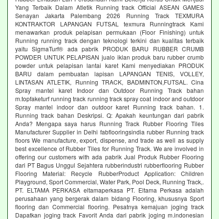
Yang Terbaik Dalam Atletik Running track Official ASEAN GAMES
Senayan Jakarta Palembang 2026 Running Track TEXMURA
KONTRAKTOR LAPANGAN FUTSAL texmura Runningtrack Kami
menawarkan produk pelapisan permukaan (Floor Finishing) untuk
Running running track dengan teknologi terkini dan kualitas terbaik
yaitu SigmaTurf® ada pabrik PRODUK BARU RUBBER CRUMB
POWDER UNTUK PELAPISAN jualo iklan produk baru rubber crumb
powder untuk pelapisan lantai karet Kami menyediakan PRODUK
BARU dalam pembuatan lapisan LAPANGAN TENIS, VOLLEY,
LINTASAN ATLETIK, Running TRACK, BADMINTON,FUTSAL. Cina
Spray mantel karet Indoor dan Outdoor Running Track bahan
m.topfaketurf running track running track spray coat indoor and outdoor
Spray mantel indoor dan outdoor karet Running track bahan. 1.
Running track bahan Deskripsi. Q: Apakah keuntungan dari pabrik
Anda? Mengapa saya harus Running Track Rubber Flooring Tiles
Manufacturer Supplier in Delhi fabflooringsindia rubber Running track
floors We manufacture, export, dispense, and trade as well as supply
best excellence of Rubber Tiles for Running Track. We are involved in
offering our customers with ada pabrik Jual Produk Rubber Flooring
dari PT Bagus Unggul Sejahtera rubberindustri rubberflooring Rubber
Flooring Material: Recycle RubberProduct Application: Children
Playground, Sport Commercial, Water Park, Pool Deck, Running Track,.
PT. ELTAMA PERKASA eltamaperkasa PT. Eltama Perkasa adalah
perusahaan yang bergerak dalam bidang Flooring, khususnya Sport
flooring dan Commercial flooring. Pesatnya kemajuan joging track
Dapatkan joging track Favorit Anda dari pabrik joging m.indonesian