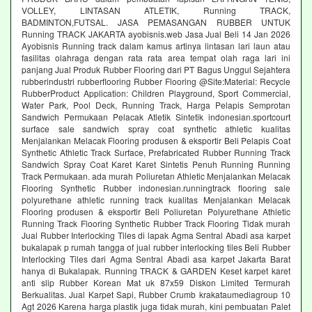
VOLLEY, LINTASAN ATLETIK, Running TRACK,
BADMINTON,FUTSAL. JASA PEMASANGAN RUBBER UNTUK
Running TRACK JAKARTA ayobisnis.web Jasa Jual Beli 14 Jan 2026
Ayobisnis Running track dalam kamus artinya lintasan lari laun atau
fasilitas olahraga dengan rata rata area tempat olah raga lari ini
panjang Jual Produk Rubber Flooring dari PT Bagus Unggul Sejahtera
rubberindustri rubberflooring Rubber Flooring @Site:Material: Recycle
RubberProduct Application: Children Playground, Sport Commercial,
Water Park, Pool Deck, Running Track, Harga Pelapis Semprotan
Sandwich Permukaan Pelacak Atletik Sintetik indonesian.sportcourt
surface sale sandwich spray coat synthetic athletic kualitas
Menjalankan Melacak Flooring produsen & eksportir Beli Pelapis Coat
Synthetic Athletic Track Surface, Prefabricated Rubber Running Track
Sandwich Spray Coat Karet Karet Sintetis Penuh Running Running
Track Permukaan. ada murah Poliuretan Athletic Menjalankan Melacak
Flooring Synthetic Rubber indonesian.runningtrack flooring sale
polyurethane athletic running track kualitas Menjalankan Melacak
Flooring produsen & eksportir Beli Poliuretan Polyurethane Athletic
Running Track Flooring Synthetic Rubber Track Flooring Tidak murah
Jual Rubber Interlocking Tiles di lapak Agma Sentral Abadi asa karpet
bukalapak p rumah tangga of jual rubber interlocking tiles Beli Rubber
Interlocking Tiles dari Agma Sentral Abadi asa karpet Jakarta Barat
hanya di Bukalapak. Running TRACK & GARDEN Keset karpet karet
anti slip Rubber Korean Mat uk 87x59 Diskon Limited Termurah
Berkualitas. Jual Karpet Sapi, Rubber Crumb krakataumediagroup 10
Agt 2026 Karena harga plastik juga tidak murah, kini pembuatan Palet