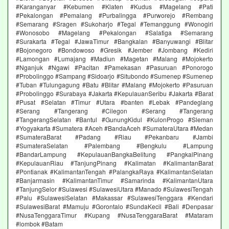
#Karanganyar #Kebumen #Klaten #Kudus #Magelang #Pati
#Pekalongan #Pemalang #Purbalingga #Purworejo #Rembang
#Semarang #Sragen #Sukoharjo #Tegal #Temanggung #Wonogiri
#Wonosobo #Magelang #Pekalongan #Salatiga #Semarang
#Surakarta #Tegal #JawaTimur #Bangkalan #Banyuwangi #Blitar
#Bojonegoro #Bondowoso #Gresik #Jember #Jombang #Kediri
#Lamongan #Lumajang #Madiun #Magetan #Malang #Mojokerto
#Nganjuk #Ngawi #Pacitan #Pamekasan #Pasuruan #Ponorogo
#Probolinggo #Sampang #Sidoarjo #Situbondo #Sumenep #Sumenep
#Tuban #Tulungagung #Batu #Blitar #Malang #Mojokerto #Pasuruan
#Probolinggo #Surabaya #Jakarta #KepulauanSeribu #Jakarta #Barat
#Pusat #Selatan #Timur #Utara #banten #Lebak #Pandeglang
#Serang #Tangerang #Cilegon #Serang #Tangerang
#TangerangSelatan #Bantul #GunungKidul #KulonProgo #Sleman
#Yogyakarta #Sumatera #Aceh #BandaAceh #SumateraUtara #Medan
#SumateraBarat #Padang #Riau #Pekanbaru #Jambi
#SumateraSelatan #Palembang #Bengkulu #Lampung
#BandarLampung #KepulauanBangkaBelitung #PangkalPinang
#KepulauanRiau #TanjungPinang #Kalimatan #KalimantanBarat
#Pontianak #KalimantanTengah #PalangkaRaya #KalimantanSelatan
#Banjarmasin #KalimantanTimur #Samarinda #KalimantanUtara
#TanjungSelor #Sulawesi #SulawesiUtara #Manado #SulawesiTengah
#Palu #SulawesiSelatan #Makassar #SulawesiTenggara #Kendari
#SulawesiBarat #Mamuju #Gorontalo #SundaKecil #Bali #Denpasar
#NusaTenggaraTimur #Kupang #NusaTenggaraBarat #Mataram
#lombok #Batam