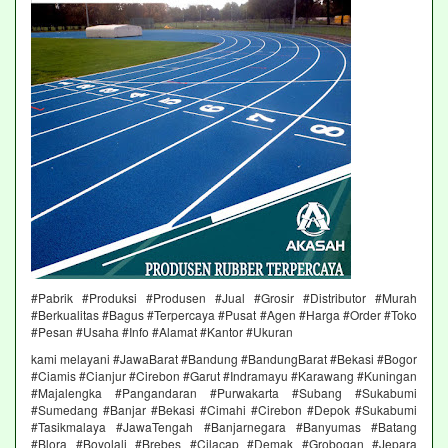
#Pabrik #Produksi #Produsen #Jual #Grosir #Distributor #Murah
#Berkualitas #Bagus #Terpercaya #Pusat #Agen #Harga #Order #Toko
#Pesan #Usaha #Info #Alamat #Kantor #Ukuran
kami melayani #JawaBarat #Bandung #BandungBarat #Bekasi #Bogor
#Ciamis #Cianjur #Cirebon #Garut #Indramayu #Karawang #Kuningan
#Majalengka #Pangandaran #Purwakarta #Subang #Sukabumi
#Sumedang #Banjar #Bekasi #Cimahi #Cirebon #Depok #Sukabumi
#Tasikmalaya #JawaTengah #Banjarnegara #Banyumas #Batang
#Blora #Boyolali #Brebes #Cilacap #Demak #Grobogan #Jepara