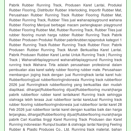
Pabrik Rubber Running Track, Produsen Karet Lantai, Produksi
Rubber Flooring, Distributor Rubber Interlocking, Importir Rubber Mat,
Perusahaan Rubber Running Track Rubber Flooring Rubber Mat,
Rubber Running Track, Rubber Tiles jual wahanaplayground wahana
Rubber Flooring Menjual berbagai macam perlengkapan playground
Rubber Flooring Rubber Mat, Rubber Running Track, Rubber Tiles jual
rubber flooring murah harga rubber Rubber Running Track Pabrik
Rubber Produsen Produksi Rubber pabrikrubber.rajaproduk kategori 1
Rubber Running Track Rubber Running Track Rubber Floor. Pabrik
Produsen Rubber Running Track Murah Berkualitas Karet Lantai.
Pabrik Produsen Rubber Karet Lantai Untuk Running Track | Running
Track | Wahanatirtaplayground wahanatirtaplayground Running track
running track Wahana Tirta adalah perusahaan profesional dalam
pembuatan alas karet safety rubber flooring rubber mate. Perusahaan
membangun joging track dengan jual Runningtrack lantai karet hub:
Rubberflooring|jual rubberflooringindonesia Running track rubberfloor
2026 jual Runningtrack rubberflooring yang berkualitas dan mudah
diaplikasi. dihargai|Rubberflooring dijual|Rubberflooring murah|harga
pabrik rubberfloor rubber karet lantaikaret Running track sehingga
olahraga lebih terasa Jual rubberfloor lantai karetJual Running track
rubber flooring rubberflooringindonesia jual rubberfloor lantai karet 28
Feb 2026 jual rubberfloor lantai karet dengan kualitas baik dan harga
terjangkau, dihargai|Rubberflooring dijual|Rubberflooring murah|harga
pabrik Cari Kualitas tinggi Karet Running Track Produsen dan Karet
Running indonesian Rumput buatan & olahraga lantai Nanjing Feeling
Rubber & Plastic Produces Co., Ltd. Running track material, bahan