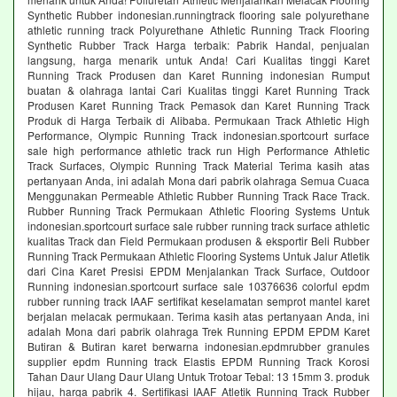
Synthetic Rubber indonesian.runningtrack flooring sale polyurethane
athletic running track Polyurethane Athletic Running Track Flooring
Synthetic Rubber Track Harga terbaik: Pabrik Handal, penjualan
langsung, harga menarik untuk Anda! Cari Kualitas tinggi Karet
Running Track Produsen dan Karet Running indonesian Rumput
buatan & olahraga lantai Cari Kualitas tinggi Karet Running Track
Produsen Karet Running Track Pemasok dan Karet Running Track
Produk di Harga Terbaik di Alibaba. Permukaan Track Athletic High
Performance, Olympic Running Track indonesian.sportcourt surface
sale high performance athletic track run High Performance Athletic
Track Surfaces, Olympic Running Track Material Terima kasih atas
pertanyaan Anda, ini adalah Mona dari pabrik olahraga Semua Cuaca
Menggunakan Permeable Athletic Rubber Running Track Race Track.
Rubber Running Track Permukaan Athletic Flooring Systems Untuk
indonesian.sportcourt surface sale rubber running track surface athletic
kualitas Track dan Field Permukaan produsen & eksportir Beli Rubber
Running Track Permukaan Athletic Flooring Systems Untuk Jalur Atletik
dari Cina Karet Presisi EPDM Menjalankan Track Surface, Outdoor
Running indonesian.sportcourt surface sale 10376636 colorful epdm
rubber running track IAAF sertifikat keselamatan semprot mantel karet
berjalan melacak permukaan. Terima kasih atas pertanyaan Anda, ini
adalah Mona dari pabrik olahraga Trek Running EPDM EPDM Karet
Butiran & Butiran karet berwarna indonesian.epdmrubber granules
supplier epdm Running track Elastis EPDM Running Track Korosi
Tahan Daur Ulang Daur Ulang Untuk Trotoar Tebal: 13 15mm 3. produk
hijau, harga pabrik 4. Sertifikasi IAAF Atletik Running Track Rubber