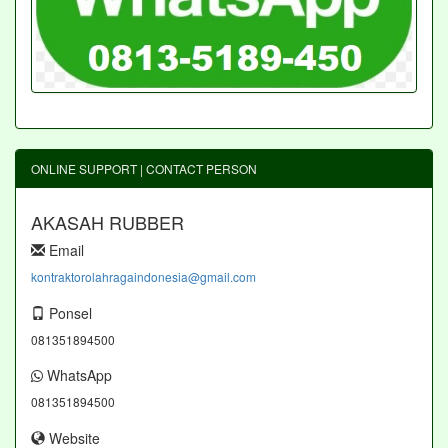
ONLINE SUPPORT | CONTACT PERSON
AKASAH RUBBER
Email
kontraktorolahragaindonesia@gmail.com
Ponsel
081351894500
WhatsApp
081351894500
Website