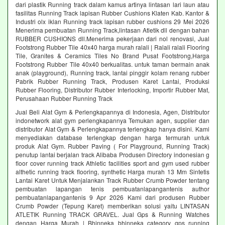
dari plastik Running track dalam kamus artinya lintasan lari laun atau
fasilitas Running Track lapisan Rubber Cushions Klaten Kab. Kantor &
Industri olx iklan Running track lapisan rubber cushions 29 Mei 2026
Menerima pembuatan Running Track,lintasan Atletik dll dengan bahan
RUBBER CUSHIONS dll.Menerima pekerjaan dari nol renovasi, Jual
Footstrong Rubber Tile 40x40 harga murah ralali | Ralali ralali Flooring
Tile, Granites & Ceramics Tiles No Brand Pusat Footstrong,Harga
Footstrong Rubber Tile 40x40 berkualitas. untuk taman bermain anak
anak (playground), Running track, lantai pinggir kolam renang rubber
Pabrik Rubber Running Track, Produsen Karet Lantai, Produksi
Rubber Flooring, Distributor Rubber Interlocking, Importir Rubber Mat,
Perusahaan Rubber Running Track
Jual Beli Alat Gym & Perlengkapannya di Indonesia, Agen, Distributor
indonetwork alat gym perlengkapannya Temukan agen, supplier dan
distributor Alat Gym & Perlengkapannya terlengkap hanya disini. Kami
menyediakan database terlengkap dengan harga termurah untuk
produk Alat Gym. Rubber Paving ( For Playground, Running Track)
penutup lantai berjalan track Alibaba Produsen Directory indonesian g
floor cover running track Athletic facilities sport and gym used rubber
althetic running track flooring, synthetic Harga murah 13 Mm Sintetis
Lantai Karet Untuk Menjalankan Track Rubber Crumb Powder tentang
pembuatan lapangan tenis pembuatanlapangantenis author
pembuatanlapangantenis 9 Apr 2026 Kami dari produsen Rubber
Crumb Powder (Tepung Karet) memberikan solusi yaitu LINTASAN
ATLETIK Running TRACK GRAVEL. Jual Gps & Running Watches
dengan Harga Murah | Bhinneka bhinneka category gps running