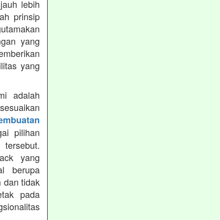
jauh lebih
h prinsip
gutamakan
ungan yang
memberikan
ilitas yang
mi adalah
isesuaikan
Pembuatan
i pilihan
tersebut.
ack yang
al berupa
 dan tidak
etak pada
sionalitas