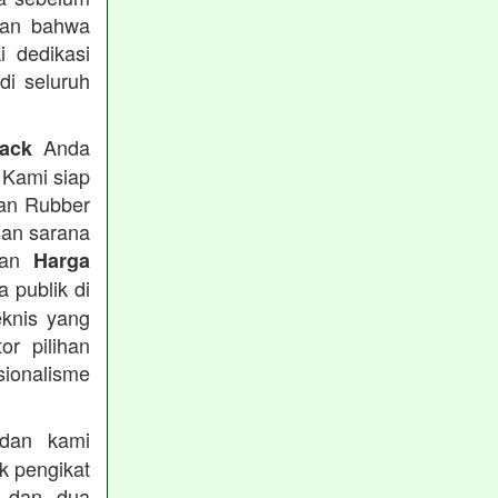
kan bahwa
i dedikasi
 di seluruh
Anda
rack
 Kami siap
tan Rubber
han sarana
tkan
Harga
 publik di
eknis yang
or pilihan
ionalisme
an kami
k pengikat
n dan dua