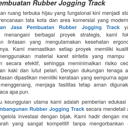
embuatan Rubber Jogging Track
an ruang terbuka hijau yang fungsional kini menjadi st
rencanaan tata kota dan area komersial yang modern
ya
aan Jasa Pembuatan Rubber Jogging Track
a menangani berbagai proyek strategis, kami f
an lintasan yang mengutamakan kesehatan ergon
nya. Kami memastikan setiap proyek memiliki kuali
enggunakan material karet sintetis yang mampu
n secara efektif, sehingga meminimalkan risiko ce
an kaki dan lutut pelari. Dengan dukungan tenaga ah
intasan dipastikan memiliki kerataan yang sempurna agar
 menggenang, menjaga fasilitas tetap aman diguna
uaca apa pun.
tu keunggulan utama kami adalah pemberian edukasi
secara mendetail 
mbangunan Rubber Jogging Track
gelola investasi dengan bijak. Kami hadir dengan 
rah yang sangat kompetitif tanpa mengorbankan du