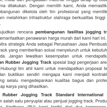
rima dilakukan. Dengan memilih kami, Anda memasti
angunan dikelola oleh tim profesional yang memilik
am melahirkan infrastruktur olahraga berkualitas tinggi
.
ujudkan rencana
pembangunan fasilitas jogging t
manfaatkan penawaran harga murah dari kami hari ini.
itra strategis Anda sebagai Perusahaan Jasa Pembua
rack yang memberikan solusi menyeluruh untuk kebutu
Anda. Jangan lewatkan kesempatan untuk mendapa
spesial bagi pengerjaan area
n Rubber Jogging Track
. Hubungi tim ahli kami untuk mendapatkan proposal t
an buktikan sendiri mengapa kami menjadi kontrakt
ng selalu mengedepankan kualitas bagus dan profes
iap karya yang dihasilkan.
d
 Rubber Jogging Track Standard International
 salah satu penyuplai atau penjual jogging track. Produ
ana Airethane (PU) kami terdiri dari dua kompone