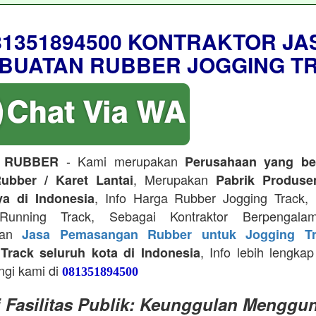
81351894500 KONTRAKTOR JA
BUATAN RUBBER JOGGING T
- Kami merupakan
 RUBBER
Perusahaan yang be
, Merupakan
ubber / Karet Lantai
Pabrik Produse
, Info Harga Rubber Jogging Track, D
ya di Indonesia
Running Track, Sebagai Kontraktor Berpengala
kan
Jasa Pemasangan Rubber untuk Jogging Tr
, Info lebih lengkap
Track seluruh kota di Indonesia
ngi kami di
081351894500
i Fasilitas Publik: Keunggulan Menggu