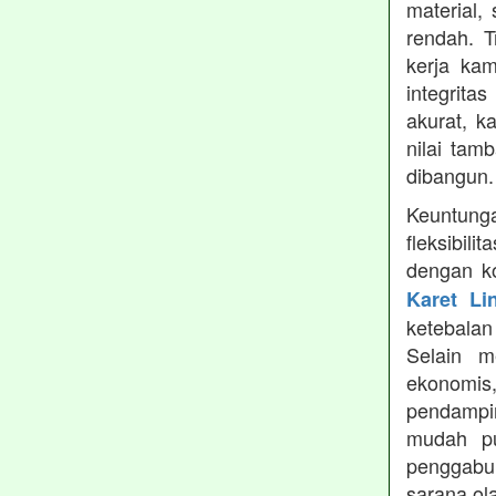
material,
rendah. 
kerja ka
integrita
akurat, k
nilai tamb
dibangun.
Keuntung
fleksibil
dengan ko
Karet Li
ketebala
Selain 
ekonomis
pendampin
mudah pu
penggabun
sarana ol