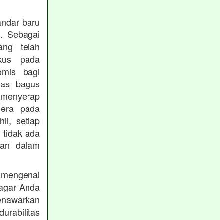
andar baru
. Sebagai
ng telah
okus pada
omis bagi
tas bagus
 menyerap
dera pada
li, setiap
 tidak ada
kan dalam
 mengenai
agar Anda
menawarkan
rabilitas