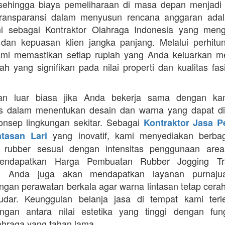
 sehingga biaya pemeliharaan di masa depan menjadi 
Transparansi dalam menyusun rencana anggaran adala
mi sebagai Kontraktor Olahraga Indonesia yang men
s dan kepuasan klien jangka panjang. Melalui perhit
ami memastikan setiap rupiah yang Anda keluarkan 
ah yang signifikan pada nilai properti dan kualitas fas
an luar biasa jika Anda bekerja sama dengan ka
itas dalam menentukan desain dan warna yang dapat d
nsep lingkungan sekitar. Sebagai
Kontraktor Jasa 
yang inovatif, kami menyediakan berbaga
ntasan Lari
n rubber sesuai dengan intensitas penggunaan area 
mendapatkan Harga Pembuatan Rubber Jogging Tr
, Anda juga akan mendapatkan layanan purnaju
gan perawatan berkala agar warna lintasan tetap cerah
dar. Keunggulan belanja jasa di tempat kami terl
gan antara nilai estetika yang tinggi dengan fung
ahraga yang tahan lama.