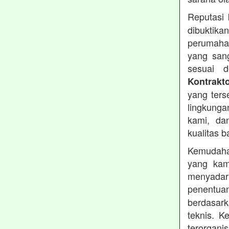
Reputasi
dibuktika
perumahan
yang sang
sesuai d
Kontrakt
yang ters
lingkung
kami, da
kualitas b
Kemudahan
yang kam
menyadari
penentu
berdasark
teknis. 
terorgani