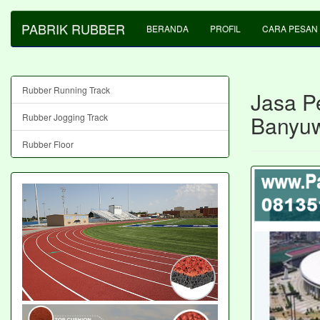
PABRIK RUBBER
BERANDA
PROFIL
CARA PESAN
Rubber Running Track
Jasa P
Banyu
Rubber Jogging Track
Rubber Floor