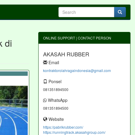
ONLINE SUPPORT | CONTACT PERSON
 di
AKASAH RUBBER
Email
kontraktorolahragaindonesia@gmail.com
Ponsel
081351894500
WhatsApp
081351894500
Website
https://pabrikrubber.com/
https://runningtrack.akasahgroup.com/