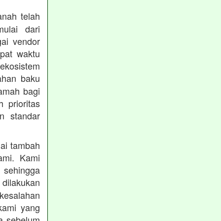
nah telah
mulai dari
gai vendor
epat waktu
ekosistem
ahan baku
ramah bagi
prioritas
n standar
lai tambah
ami. Kami
, sehingga
 dilakukan
 kesalahan
kami yang
ba sebelum