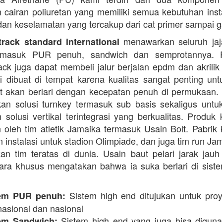
cairan poliuretan yang memiliki semua kebutuhan instal
dan keselamatan yang tercakup dari cat primer sampai ga
menawarkan seluruh jaja
rack standard international
termasuk PUR penuh, sandwich dan semprotannya. 
rack juga dapat membeli jalur berjalan epdm dan akrilik 
i dibuat di tempat karena kualitas sangat penting unt
t akan berlari dengan kecepatan penuh di permukaan.
n solusi turnkey termasuk sub basis sekaligus unt
 solusi vertikal terintegrasi yang berkualitas. Produk 
 oleh tim atletik Jamaika termasuk Usain Bolt. Pabrik 
 instalasi untuk stadion Olimpiade, dan juga tim run Ja
an tim teratas di dunia. Usain baut pelari jarak jauh 
ara khusus mengatakan bahwa ia suka berlari di siste
Sistem high end ditujukan untuk proy
em PUR penuh:
nasional dan nasional
Sistem high end yang juga bisa digun
em Sandwich: