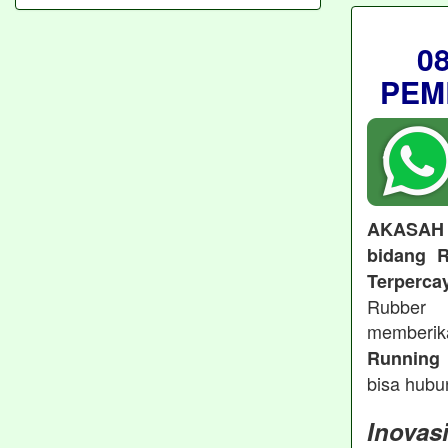
0
PEM
AKASAH
bidang R
Terperca
Rubber 
memberi
Running 
bisa hubu
Inovas