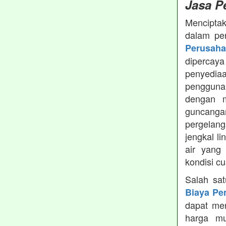
Jasa P
Menciptak
dalam pe
Perusah
dipercay
penyedia
pengguna
dengan m
guncanga
pergelang
jengkal l
air yang
kondisi c
Salah sa
Biaya Pe
dapat men
harga mu