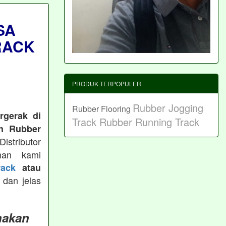
SA
RACK
PRODUK TERPOPULER
Rubber Jogging
Rubber Flooring
rgerak di
Track
Rubber Running Track
n Rubber
istributor
man kami
ack
atau
 dan jelas
nakan