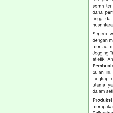
serah te
dana pemb
tinggi dal
nusantara
Segera w
dengan me
menjadi m
Jogging T
atletik 
Pembuata
bulan ini
lengkap d
utama ya
dalam set
Produksi
merupakan
Poliuret