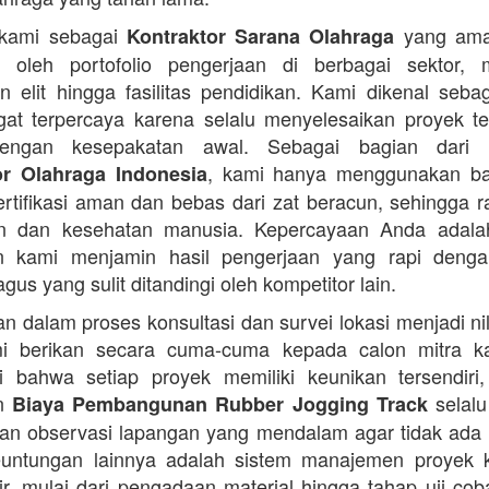
 kami sebagai
yang ama
Kontraktor Sarana Olahraga
n oleh portofolio pengerjaan di berbagai sektor, 
 elit hingga fasilitas pendidikan. Kami dikenal seba
at terpercaya karena selalu menyelesaikan proyek t
engan kesepakatan awal. Sebagai bagian dari 
, kami hanya menggunakan b
or Olahraga Indonesia
ertifikasi aman dan bebas dari zat beracun, sehingga 
an dan kesehatan manusia. Kepercayaan Anda adalah 
n kami menjamin hasil pengerjaan yang rapi denga
agus yang sulit ditandingi oleh kompetitor lain.
 dalam proses konsultasi dan survei lokasi menjadi ni
i berikan secara cuma-cuma kepada calon mitra k
 bahwa setiap proyek memiliki keunikan tersendiri
an
selalu
Biaya Pembangunan Rubber Jogging Track
an observasi lapangan yang mendalam agar tidak ada
Keuntungan lainnya adalah sistem manajemen proyek 
sir, mulai dari pengadaan material hingga tahap uji co