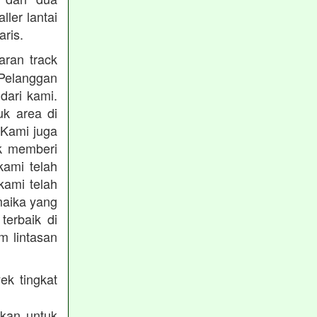
ler lantai
ris.
ran track
Pelanggan
dari kami.
uk area di
 Kami juga
uk memberi
kami telah
kami telah
maika yang
terbaik di
m lintasan
ek tingkat
akan untuk