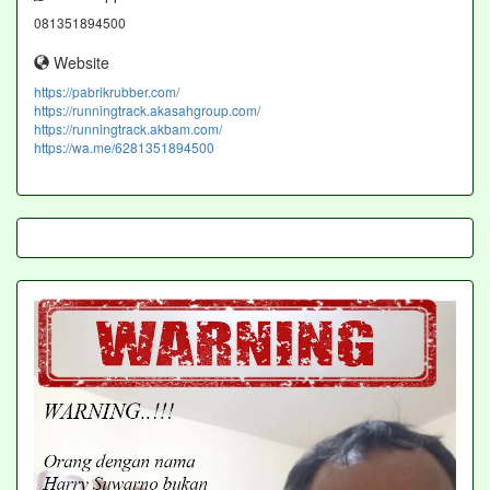
081351894500
Website
https://pabrikrubber.com/
https://runningtrack.akasahgroup.com/
https://runningtrack.akbam.com/
https://wa.me/6281351894500