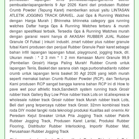
pembuatanlapangantenis 9 Apr 2026 Kami dari produsen Rubber
Crumb Powder (Tepung Karet) memberikan solusi yaitu LINTASAN
ATLETIK JOGGING TRACK GRAVEL. Jual Gps & Running Watches
dengan Harga Murah | Bhinneka bhinneka category gps running
watches Daftar harga Gps & Running Watches terbaru & murah
dengan spesifikasi terbaik. Tersedia Gps & Running Watches murah
dengan garansi resmi hanya di AKASAH RUBBER JUAL Rubber
Granule Of Futsal | inkuiri industri. zmart rubber plus rubber granule
futsal Kami produsen dan penjual Rubber Granule Pasir karet sebagai
bahan infill lapangan lapangan futsal, playground, jogging track, dll.
Ukuran mesh : * 2 3 mm * 1 2 mm Kemasan Murni Granule 99,9
(Pembelian Grosir!) Harga Paling Murah! Rubber Crumb untuk
lapangan Tenis, Basket dan sarana olah raga purborahadianto rubber
crumb untuk lapangan tenis basket 30 Agt 2026 yang lebih murah
seperti memakai bahan Crumb Rubber Powder (RCP). dan Tentunya
Kami produsen RCP sangat bangga karena bahan RCP ini di How to
pave wet pour athletic track,Sandwich system running track Grosir
rubber track Gallery Buy Low Price rubber track Lots on id.aliexpress w
wholesale rubber track Grosir rubber track Murah rubber track Lots,
Beli dari yang terpercaya rubber track Grosir. 32mm kombinasi track
roda DIY model tangki roda teknologi produksi Kualitas asli onemix Air
Peredam Kejut Sneaker Untuk Pria Jogging Track rubber Pabrik
Rubber Jogging Track, Produsen Karet Lantai, Produksi Rubber
Flooring, Distributor Rubber Interlocking, Importir Rubber Mat,
Perusahaan Rubber Jogging Track