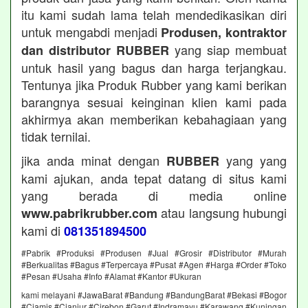
itu kami sudah lama telah mendedikasikan diri
untuk mengabdi menjadi
Produsen, kontraktor
yang siap membuat
dan distributor RUBBER
untuk hasil yang bagus dan harga terjangkau.
Tentunya jika Produk Rubber yang kami berikan
barangnya sesuai keinginan klien kami pada
akhirmya akan memberikan kebahagiaan yang
tidak ternilai.
jika anda minat dengan
yang yang
RUBBER
kami ajukan, anda tepat datang di situs kami
yang berada di media online
atau langsung hubungi
www.pabrikrubber.com
kami di
081351894500
#Pabrik #Produksi #Produsen #Jual #Grosir #Distributor #Murah
#Berkualitas #Bagus #Terpercaya #Pusat #Agen #Harga #Order #Toko
#Pesan #Usaha #Info #Alamat #Kantor #Ukuran
kami melayani #JawaBarat #Bandung #BandungBarat #Bekasi #Bogor
#Ciamis #Cianjur #Cirebon #Garut #Indramayu #Karawang #Kuningan