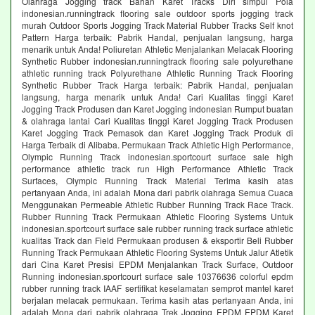
Olahraga Jogging track Bahan Karet Tracks Diri simpul Pola
indonesian.runningtrack flooring sale outdoor sports jogging track
murah Outdoor Sports Jogging Track Material Rubber Tracks Self knot
Pattern Harga terbaik: Pabrik Handal, penjualan langsung, harga
menarik untuk Anda! Poliuretan Athletic Menjalankan Melacak Flooring
Synthetic Rubber indonesian.runningtrack flooring sale polyurethane
athletic running track Polyurethane Athletic Running Track Flooring
Synthetic Rubber Track Harga terbaik: Pabrik Handal, penjualan
langsung, harga menarik untuk Anda! Cari Kualitas tinggi Karet
Jogging Track Produsen dan Karet Jogging indonesian Rumput buatan
& olahraga lantai Cari Kualitas tinggi Karet Jogging Track Produsen
Karet Jogging Track Pemasok dan Karet Jogging Track Produk di
Harga Terbaik di Alibaba. Permukaan Track Athletic High Performance,
Olympic Running Track indonesian.sportcourt surface sale high
performance athletic track run High Performance Athletic Track
Surfaces, Olympic Running Track Material Terima kasih atas
pertanyaan Anda, ini adalah Mona dari pabrik olahraga Semua Cuaca
Menggunakan Permeable Athletic Rubber Running Track Race Track.
Rubber Running Track Permukaan Athletic Flooring Systems Untuk
indonesian.sportcourt surface sale rubber running track surface athletic
kualitas Track dan Field Permukaan produsen & eksportir Beli Rubber
Running Track Permukaan Athletic Flooring Systems Untuk Jalur Atletik
dari Cina Karet Presisi EPDM Menjalankan Track Surface, Outdoor
Running indonesian.sportcourt surface sale 10376636 colorful epdm
rubber running track IAAF sertifikat keselamatan semprot mantel karet
berjalan melacak permukaan. Terima kasih atas pertanyaan Anda, ini
adalah Mona dari pabrik olahraga Trek Jogging EPDM EPDM Karet