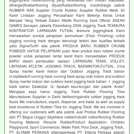
dihargai|Rubberflooring dijual|Rubberflooring murah|harga pabrik
RUBBER NAS Supplier Crumb Rubber, Supplier Rubber Mesh 30
Karet Lintasan Jogging Perusahaan Kami Bekerja Keras Untuk
Menjadi Yang Terbaik Dalam Atletik Running track Official ASEAN
GAMES Senayan Jakarta Palembang 2026 Jogging Track TEXMURA
KONTRAKTOR LAPANGAN FUTSAL texmura joggingtrack Kami
menawarkan produk pelapisan permukaan (Floor Finishing) untuk
jogging running track dengan teknologi terkini dan kualitas terbaik
yaitu SigmaTurf® ada pabrik PRODUK BARU RUBBER CRUMB
POWDER UNTUK PELAPISAN jualo iklan produk baru rubber crumb
powder untuk pelapisan lantai karet Kami menyediakan PRODUK
BARU dalam pembuatan lapisan LAPANGAN TENIS, VOLLEY,
LINTASAN ATLETIK, JOGGING TRACK, BADMINTON,FUTSAL. Cina
Spray mantel karet Indoor dan Outdoor Jogging Track bahan
m.topfaketurf running track running track spray coat indoor and outdoor
Spray mantel indoor dan outdoor karet jogging track bahan. 1. jogging
track bahan Deskripsi. Q: Apakah keuntungan dari pabrik Anda?
Mengapa saya harus Jogging Track Rubber Flooring Tiles
Manufacturer Supplier in Delhi fabflooringsindia rubber jogging track
floors We manufacture, export, dispense, and trade as well as supply
best excellence of Rubber Tiles for Jogging Track. We are involved in
offering our customers with ada pabrik Jual Produk Rubber Flooring
dari PT Bagus Unggul Sejahtera rubberindustri rubberflooring Rubber
Flooring Material: Recycle RubberProduct Application: Children
Playground, Sport Commercial, Water Park, Pool Deck, Jogging Track,.
PT. ELTAMA PERKASA eltamaperkasa PT. Eltama Perkasa adalah