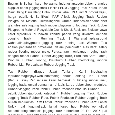
Butiran & Butiran karet berwarna indonesian.epdmrubber granules
supplier epdm jogging track Elastis EPDM Jogging Track Korosi Tahan
Daur Ulang Daur Ulang Untuk Trotoar Tebal: 13 15mm 3. produk hijau,
harga pabrik 4. Sertifikasi IAAF Atletik Jogging Track Rubber
Playground Material Recyclingable Crumb indonesian.epdmrubber
granules sale jogging track rubber playground Jogging Track Rubber
Playground Material Recyclable Crumb Shock Resistant Blok senyawa
karet diproduksi di bawah kondisi pabrik yang dikontrol dengan
Jogging Track | Running Track | Wahanatirtaplayground
wahanatirtaplayground jogging track running track Wahana Tirta
adalah perusahaan profesional dalam pembuatan alas karet safety
rubber flooring rubber mate. Perusahaan membangun joging track
dengan rubber Pabrik Rubber Jogging Track, Produsen Karet Lantai,
Produksi Rubber Flooring, Distributor Rubber Interlocking, Importir
Rubber Mat, Perusahaan Rubber Jogging Track
Top Rubber (Bagus Jaya) Tentang Kami Indotrading
toprubberbagusjaya.web.indotrading about Tentang Top Rubber
(Bagus Jaya) Perusahaan kami bergerak di bidang rubber matt,
jogging track, tempat bermain air di lapisi karet, rubber sheet, moduled.
Rubber Jogging Track Pabrik Rubber Produsen Produksi Rubber
pabrikrubber.rajaproduk kategori 1 Rubber Jogging Track Rubber
Jogging Track Rubber Floor. Pabrik Produsen Rubber Jogging Track
Murah Berkualitas Karet Lantai. Pabrik Produsen Rubber Karet Lantai
Untuk jual joggingtrack lantai karet hub Rubberflooring|jual
rubberflooringindonesia jogging track rubberfloor 23 Feb 2026 jual
joggingtrack rubberflooring yang berkualitas dan mudah diaplikasi.