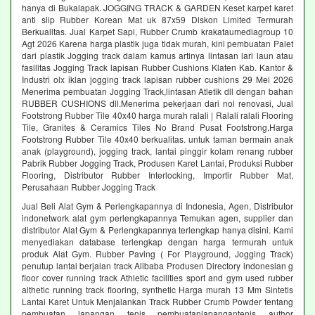
hanya di Bukalapak. JOGGING TRACK & GARDEN Keset karpet karet
anti slip Rubber Korean Mat uk 87x59 Diskon Limited Termurah
Berkualitas. Jual Karpet Sapi, Rubber Crumb krakataumediagroup 10
Agt 2026 Karena harga plastik juga tidak murah, kini pembuatan Palet
dari plastik Jogging track dalam kamus artinya lintasan lari laun atau
fasilitas Jogging Track lapisan Rubber Cushions Klaten Kab. Kantor &
Industri olx iklan jogging track lapisan rubber cushions 29 Mei 2026
Menerima pembuatan Jogging Track,lintasan Atletik dll dengan bahan
RUBBER CUSHIONS dll.Menerima pekerjaan dari nol renovasi, Jual
Footstrong Rubber Tile 40x40 harga murah ralali | Ralali ralali Flooring
Tile, Granites & Ceramics Tiles No Brand Pusat Footstrong,Harga
Footstrong Rubber Tile 40x40 berkualitas. untuk taman bermain anak
anak (playground), jogging track, lantai pinggir kolam renang rubber
Pabrik Rubber Jogging Track, Produsen Karet Lantai, Produksi Rubber
Flooring, Distributor Rubber Interlocking, Importir Rubber Mat,
Perusahaan Rubber Jogging Track
Jual Beli Alat Gym & Perlengkapannya di Indonesia, Agen, Distributor
indonetwork alat gym perlengkapannya Temukan agen, supplier dan
distributor Alat Gym & Perlengkapannya terlengkap hanya disini. Kami
menyediakan database terlengkap dengan harga termurah untuk
produk Alat Gym. Rubber Paving ( For Playground, Jogging Track)
penutup lantai berjalan track Alibaba Produsen Directory indonesian g
floor cover running track Athletic facilities sport and gym used rubber
althetic running track flooring, synthetic Harga murah 13 Mm Sintetis
Lantai Karet Untuk Menjalankan Track Rubber Crumb Powder tentang
pembuatan lapangan tenis pembuatanlapangantenis author