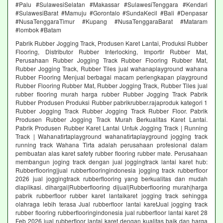
#Palu #SulawesiSelatan #Makassar #SulawesiTenggara #Kendari
#SulawesiBarat #Mamuju #Gorontalo #SundaKecil #Bali #Denpasar
#NusaTenggaraTimur #Kupang #NusaTenggaraBarat #Mataram
#lombok #Batam
Pabrik Rubber Jogging Track, Produsen Karet Lantai, Produksi Rubber
Flooring, Distributor Rubber Interlocking, Importir Rubber Mat,
Perusahaan Rubber Jogging Track Rubber Flooring Rubber Mat,
Rubber Jogging Track, Rubber Tiles jual wahanaplayground wahana
Rubber Flooring Menjual berbagai macam perlengkapan playground
Rubber Flooring Rubber Mat, Rubber Jogging Track, Rubber Tiles jual
rubber flooring murah harga rubber Rubber Jogging Track Pabrik
Rubber Produsen Produksi Rubber pabrikrubber.rajaproduk kategori 1
Rubber Jogging Track Rubber Jogging Track Rubber Floor. Pabrik
Produsen Rubber Jogging Track Murah Berkualitas Karet Lantai.
Pabrik Produsen Rubber Karet Lantai Untuk Jogging Track | Running
Track | Wahanatirtaplayground wahanatirtaplayground jogging track
running track Wahana Tirta adalah perusahaan profesional dalam
pembuatan alas karet safety rubber flooring rubber mate. Perusahaan
membangun joging track dengan jual joggingtrack lantai karet hub:
Rubberflooring|jual rubberflooringindonesia jogging track rubberfloor
2026 jual joggingtrack rubberflooring yang berkualitas dan mudah
diaplikasi. dihargai|Rubberflooring dijual|Rubberflooring murah|harga
pabrik rubberfloor rubber karet lantaikaret jogging track sehingga
olahraga lebih terasa Jual rubberfloor lantai karetJual jogging track
rubber flooring rubberflooringindonesia jual rubberfloor lantai karet 28
Feb 2026 jual rubberfloor lantai karet dengan kualitas baik dan harga