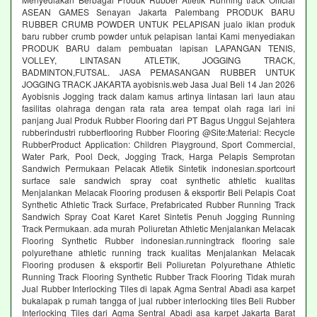
ASEAN GAMES Senayan Jakarta Palembang PRODUK BARU
RUBBER CRUMB POWDER UNTUK PELAPISAN jualo iklan produk
baru rubber crumb powder untuk pelapisan lantai Kami menyediakan
PRODUK BARU dalam pembuatan lapisan LAPANGAN TENIS,
VOLLEY, LINTASAN ATLETIK, JOGGING TRACK,
BADMINTON,FUTSAL. JASA PEMASANGAN RUBBER UNTUK
JOGGING TRACK JAKARTA ayobisnis.web Jasa Jual Beli 14 Jan 2026
Ayobisnis Jogging track dalam kamus artinya lintasan lari laun atau
fasilitas olahraga dengan rata rata area tempat olah raga lari ini
panjang Jual Produk Rubber Flooring dari PT Bagus Unggul Sejahtera
rubberindustri rubberflooring Rubber Flooring @Site:Material: Recycle
RubberProduct Application: Children Playground, Sport Commercial,
Water Park, Pool Deck, Jogging Track, Harga Pelapis Semprotan
Sandwich Permukaan Pelacak Atletik Sintetik indonesian.sportcourt
surface sale sandwich spray coat synthetic athletic kualitas
Menjalankan Melacak Flooring produsen & eksportir Beli Pelapis Coat
Synthetic Athletic Track Surface, Prefabricated Rubber Running Track
Sandwich Spray Coat Karet Karet Sintetis Penuh Jogging Running
Track Permukaan. ada murah Poliuretan Athletic Menjalankan Melacak
Flooring Synthetic Rubber indonesian.runningtrack flooring sale
polyurethane athletic running track kualitas Menjalankan Melacak
Flooring produsen & eksportir Beli Poliuretan Polyurethane Athletic
Running Track Flooring Synthetic Rubber Track Flooring Tidak murah
Jual Rubber Interlocking Tiles di lapak Agma Sentral Abadi asa karpet
bukalapak p rumah tangga of jual rubber interlocking tiles Beli Rubber
Interlocking Tiles dari Agma Sentral Abadi asa karpet Jakarta Barat