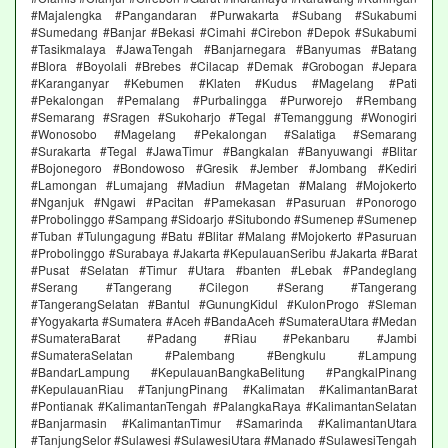
#Majalengka #Pangandaran #Purwakarta #Subang #Sukabumi
#Sumedang #Banjar #Bekasi #Cimahi #Cirebon #Depok #Sukabumi
#Tasikmalaya #JawaTengah #Banjarnegara #Banyumas #Batang
#Blora #Boyolali #Brebes #Cilacap #Demak #Grobogan #Jepara
#Karanganyar #Kebumen #Klaten #Kudus #Magelang #Pati
#Pekalongan #Pemalang #Purbalingga #Purworejo #Rembang
#Semarang #Sragen #Sukoharjo #Tegal #Temanggung #Wonogiri
#Wonosobo #Magelang #Pekalongan #Salatiga #Semarang
#Surakarta #Tegal #JawaTimur #Bangkalan #Banyuwangi #Blitar
#Bojonegoro #Bondowoso #Gresik #Jember #Jombang #Kediri
#Lamongan #Lumajang #Madiun #Magetan #Malang #Mojokerto
#Nganjuk #Ngawi #Pacitan #Pamekasan #Pasuruan #Ponorogo
#Probolinggo #Sampang #Sidoarjo #Situbondo #Sumenep #Sumenep
#Tuban #Tulungagung #Batu #Blitar #Malang #Mojokerto #Pasuruan
#Probolinggo #Surabaya #Jakarta #KepulauanSeribu #Jakarta #Barat
#Pusat #Selatan #Timur #Utara #banten #Lebak #Pandeglang
#Serang #Tangerang #Cilegon #Serang #Tangerang
#TangerangSelatan #Bantul #GunungKidul #KulonProgo #Sleman
#Yogyakarta #Sumatera #Aceh #BandaAceh #SumateraUtara #Medan
#SumateraBarat #Padang #Riau #Pekanbaru #Jambi
#SumateraSelatan #Palembang #Bengkulu #Lampung
#BandarLampung #KepulauanBangkaBelitung #PangkalPinang
#KepulauanRiau #TanjungPinang #Kalimatan #KalimantanBarat
#Pontianak #KalimantanTengah #PalangkaRaya #KalimantanSelatan
#Banjarmasin #KalimantanTimur #Samarinda #KalimantanUtara
#TanjungSelor #Sulawesi #SulawesiUtara #Manado #SulawesiTengah