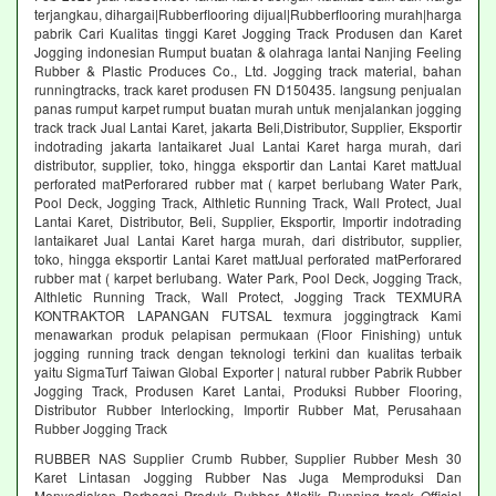
terjangkau, dihargai|Rubberflooring dijual|Rubberflooring murah|harga
pabrik Cari Kualitas tinggi Karet Jogging Track Produsen dan Karet
Jogging indonesian Rumput buatan & olahraga lantai Nanjing Feeling
Rubber & Plastic Produces Co., Ltd. Jogging track material, bahan
runningtracks, track karet produsen FN D150435. langsung penjualan
panas rumput karpet rumput buatan murah untuk menjalankan jogging
track track Jual Lantai Karet, jakarta Beli,Distributor, Supplier, Eksportir
indotrading jakarta lantaikaret Jual Lantai Karet harga murah, dari
distributor, supplier, toko, hingga eksportir dan Lantai Karet mattJual
perforated matPerforared rubber mat ( karpet berlubang Water Park,
Pool Deck, Jogging Track, Althletic Running Track, Wall Protect, Jual
Lantai Karet, Distributor, Beli, Supplier, Eksportir, Importir indotrading
lantaikaret Jual Lantai Karet harga murah, dari distributor, supplier,
toko, hingga eksportir Lantai Karet mattJual perforated matPerforared
rubber mat ( karpet berlubang. Water Park, Pool Deck, Jogging Track,
Althletic Running Track, Wall Protect, Jogging Track TEXMURA
KONTRAKTOR LAPANGAN FUTSAL texmura joggingtrack Kami
menawarkan produk pelapisan permukaan (Floor Finishing) untuk
jogging running track dengan teknologi terkini dan kualitas terbaik
yaitu SigmaTurf Taiwan Global Exporter | natural rubber Pabrik Rubber
Jogging Track, Produsen Karet Lantai, Produksi Rubber Flooring,
Distributor Rubber Interlocking, Importir Rubber Mat, Perusahaan
Rubber Jogging Track
RUBBER NAS Supplier Crumb Rubber, Supplier Rubber Mesh 30
Karet Lintasan Jogging Rubber Nas Juga Memproduksi Dan
Menyediakan Berbagai Produk Rubber Atletik Running track Official