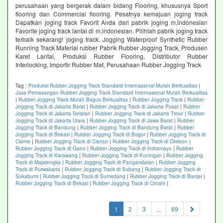
perusahaan yang bergerak dalam bidang Flooring, khususnya Sport
flooring dan Commercial flooring. Pesatnya kemajuan joging track
Dapatkan joging track Favorit Anda dari pabrik joging m.indonesian
Favorite joging track lantai di m.indonesian. Pilihlah pabrik joging track
terbaik sekarang! joging track. Jogging Waterproof Synthetic Rubber
Running Track Material rubber Pabrik Rubber Jogging Track, Produsen
Karet Lantai, Produksi Rubber Flooring, Distributor Rubber
Interlocking, Importir Rubber Mat, Perusahaan Rubber Jogging Track
Tag :
Produksi Rubber Jogging Track Standard Internasional Murah Berkualitas
|
Jasa Pemasangan Rubber Jogging Track Standard Internasional Murah Berkualitas
|
Rubber Jogging Track Murah Bagus Berkualitas
|
Rubber Jogging Track
|
Rubber
Jogging Track di Jakarta Barat
|
Rubber Jogging Track di Jakarta Pusat
|
Rubber
Jogging Track di Jakarta Selatan
|
Rubber Jogging Track di Jakarta Timur
|
Rubber
Jogging Track di Jakarta Utara
|
Rubber Jogging Track di Jawa Barat
|
Rubber
Jogging Track di Bandung
|
Rubber Jogging Track di Bandung Barat
|
Rubber
Jogging Track di Bekasi
|
Rubber Jogging Track di Bogor
|
Rubber Jogging Track di
Ciamis
|
Rubber Jogging Track di Cianjur
|
Rubber Jogging Track di Cirebon
|
Rubber Jogging Track di Garut
|
Rubber Jogging Track di Indramayu
|
Rubber
Jogging Track di Karawang
|
Rubber Jogging Track di Kuningan
|
Rubber Jogging
Track di Majalengka
|
Rubber Jogging Track di Pangandaran
|
Rubber Jogging
Track di Purwakarta
|
Rubber Jogging Track di Subang
|
Rubber Jogging Track di
Sukabumi
|
Rubber Jogging Track di Sumedang
|
Rubber Jogging Track di Banjar
|
Rubber Jogging Track di Bekasi
|
Rubber Jogging Track di Cimahi
|
(current)
1
2
3
...
69